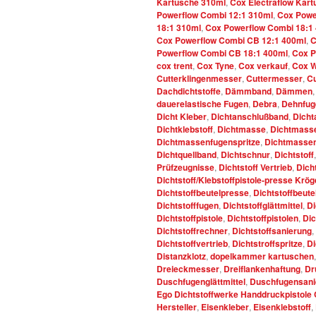
Kartusche 310ml
,
Cox Electraflow Kar
Powerflow Combi 12:1 310ml
,
Cox Powe
18:1 310ml
,
Cox Powerflow Combi 18:1
Cox Powerflow Combi CB 12:1 400ml
,
C
Powerflow Combi CB 18:1 400ml
,
Cox P
cox trent
,
Cox Tyne
,
Cox verkauf
,
Cox W
Cutterklingenmesser
,
Cuttermesser
,
C
Dachdichtstoffe
,
Dämmband
,
Dämmen
dauerelastische Fugen
,
Debra
,
Dehnfug
Dicht Kleber
,
Dichtanschlußband
,
Dicht
Dichtklebstoff
,
Dichtmasse
,
Dichtmasse
Dichtmassenfugenspritze
,
Dichtmasseng
Dichtquellband
,
Dichtschnur
,
Dichtstoff
Prüfzeugnisse
,
Dichtstoff Vertrieb
,
Dich
Dichtstoff/Klebstoffpistole-presse Krö
Dichtstoffbeutelpresse
,
Dichtstoffbeute
Dichtstofffugen
,
Dichtstoffglättmittel
,
Di
Dichtstoffpistole
,
Dichtstoffpistolen
,
Dic
Dichtstoffrechner
,
Dichtstoffsanierung
,
Dichtstoffvertrieb
,
Dichtstroffspritze
,
D
Distanzklotz
,
dopelkammer kartuschen
Dreieckmesser
,
Dreiflankenhaftung
,
Dr
Duschfugenglättmittel
,
Duschfugensani
Ego Dichtstoffwerke Handdruckpistole
Hersteller
,
Eisenkleber
,
Eisenklebstoff
,