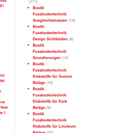
hnur
,
(111)
B1
Bostik
Fussbodentechnik
Ausgleichsmassen
(14)
Bostik
Fussbodentechnik
Design Sichtböden
(8)
Bostik
Fussbodentechnik
Grundierungen
(13)
Bostik
Fussbodentechnik
htz
,
Klebstoffe für Gummi
del
,
Beläge
(16)
Bostik
r
,
Fussbodentechnik
Klebstoffe für Kork
Cox
rflow
Beläge
(9)
ow 1
Bostik
,
Fussbodentechnik
Klebstoffe für Linoleum
Beläge
(22)