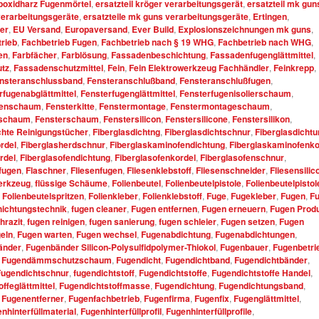
poxidharz Fugenmörtel
,
ersatzteil kröger verarbeitungsgerät
,
ersatzteil mk gun
 verarbeitungsgeräte
,
ersatzteile mk guns verarbeitungsgeräte
,
Ertingen
,
er
,
EU Versand
,
Europaversand
,
Ever Build
,
Explosionszeichnungen mk guns
,
rieb
,
Fachbetrieb Fugen
,
Fachbetrieb nach § 19 WHG
,
Fachbetrieb nach WHG
,
en
,
Farbfächer
,
Farblösung
,
Fassadenbeschichtung
,
Fassadenfugenglättmittel
,
tz
,
Fassadenschutzmittel
,
Fein
,
Fein Elektrowerkzeug Fachhändler
,
Feinkrepp
,
nsteranschlussband
,
Fensteranschlußband
,
Fensteranschlußfugen
,
rfugenabglättmittel
,
Fensterfugenglättmittel
,
Fensterfugenisolierschaum
,
genschaum
,
Fensterkitte
,
Fenstermontage
,
Fenstermontageschaum
,
zschaum
,
Fensterschaum
,
Fenstersilicon
,
Fenstersilicone
,
Fenstersilikon
,
hte Reinigungstücher
,
Fiberglasdichtng
,
Fiberglasdichtschnur
,
Fiberglasdichtu
rdel
,
Fiberglasherdschnur
,
Fiberglaskaminofendichtung
,
Fiberglaskaminofenko
rdel
,
Fiberglasofendichtung
,
Fiberglasofenkordel
,
Fiberglasofenschnur
,
fugen
,
Flaschner
,
Fliesenfugen
,
Fliesenklebstoff
,
Fliesenschneider
,
Fliesensilic
erkzeug
,
flüssige Schäume
,
Folienbeutel
,
Folienbeutelpistole
,
Folienbeutelpistol
,
Folienbeutelspritzen
,
Folienkleber
,
Folienklebstoff
,
Fuge
,
Fugekleber
,
Fugen
,
F
hichtungstechnik
,
fugen cleaner
,
Fugen entfernen
,
Fugen erneuern
,
Fugen Prod
hrazit
,
fugen reinigen
,
fugen sanierung
,
fugen schleier
,
Fugen setzen
,
Fugen
geln
,
Fugen warten
,
Fugen wechsel
,
Fugenabdichtung
,
Fugenabdichtungen
,
änder
,
Fugenbänder Silicon-Polysulfidpolymer-Thiokol
,
Fugenbauer
,
Fugenbetri
,
Fugendämmschutzschaum
,
Fugendicht
,
Fugendichtband
,
Fugendichtbänder
,
Fugendichtschnur
,
fugendichtstoff
,
Fugendichtstoffe
,
Fugendichtstoffe Handel
,
ffeglättmittel
,
Fugendichtstoffmasse
,
Fugendichtung
,
Fugendichtungsband
,
,
Fugenentferner
,
Fugenfachbetrieb
,
Fugenfirma
,
Fugenfix
,
Fugenglättmittel
,
nhinterfüllmaterial
,
Fugenhinterfüllprofil
,
Fugenhinterfüllprofile
,