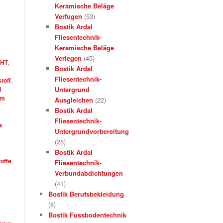
Keramische Beläge
Verfugen
(53)
Bostik Ardal
Fliesentechnik-
Keramische Beläge
Verlegen
(45)
CHT
,
Bostik Ardal
s
Fliesentechnik-
toff
,
l
Untergrund
mm
Ausgleichen
(22)
Bostik Ardal
Fliesentechnik-
x
Untergrundvorbereitung
(25)
Bostik Ardal
offe
,
Fliesentechnik-
Verbundabdichtungen
(41)
Bostik Berufsbekleidung
(8)
Bostik Fussbodentechnik