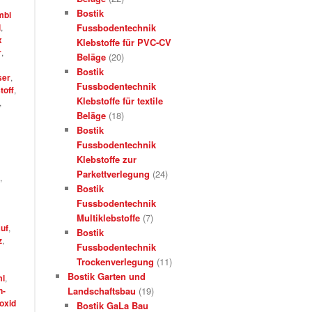
Bostik
mbi
l
,
Fussbodentechnik
x
Klebstoffe für PVC-CV
r
,
Beläge
(20)
Bostik
ser
,
Fussbodentechnik
toff
,
Klebstoffe für textile
,
Beläge
(18)
Bostik
Fussbodentechnik
Klebstoffe zur
Parkettverlegung
(24)
,
Bostik
Fussbodentechnik
Multiklebstoffe
(7)
auf
,
Bostik
z
,
Fussbodentechnik
Trockenverlegung
(11)
Bostik Garten und
ml
,
n-
Landschaftsbau
(19)
oxid
Bostik GaLa Bau