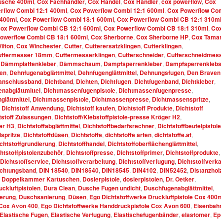
tusche 400ml
,
Cox Fachhändler
,
Cox Handel
,
Cox Händler
,
cox powerflow
,
Cox
rflow Combi 12:1 400ml
,
Cox Powerflow Combi 12:1 600ml
,
Cox Powerflow Co
 400ml
,
Cox Powerflow Combi 18:1 600ml
,
Cox Powerflow Combi CB 12:1 310m
ox Powerflow Combi CB 12:1 600ml
,
Cox Powerflow Combi CB 18:1 310ml
,
Co
owerflow Combi CB 18:1 600ml
,
Cox Sherborne
,
Cox Sherborne HP
,
Cox Tama
ilton
,
Cox Winchester
,
Cutter
,
Cutterersatzklingen
,
Cutterklingen
,
uttermesser 18mm
,
Cuttermesserklingen
,
Cutterschneider
,
Cutterschneidmes
,
Dämmplattenkleber
,
Dämmschaum
,
Dampfsperrenkleber
,
Dampfsperrenklebs
en
,
Dehnfugenabglättmittel
,
Dehnfugenglättmittel
,
Dehnungsfugen
,
Den Braven
anschlussband
,
Dichtband
,
Dichten
,
Dichtfugen
,
Dichtfugenband
,
Dichtkleber
,
nabglättmittel
,
Dichtmassenfugenpistole
,
Dichtmassenfugenpresse
,
lättmittel
,
Dichtmassenpistole
,
Dichtmassenpresse
,
Dichtmassenspritze
,
,
Dichtstoff Anwendung
,
Dichtstoff kaufen
,
Dichtstoff Produkte
,
Dichtstoff
tstoff Zulassungen
,
Dichtstoff/Klebstoffpistole-presse Kröger H2
,
ger H3
,
Dichtstoffabglättmittel
,
Dichtstoffbedarfsrechner
,
Dichtstoffbeutelpistole
lspritze
,
Dichtstoffdüsen
,
Dichtstoffe
,
dichtstoffe arten
,
dichtstoffe.at
,
chtstoffgrundierung
,
Dichtstoffhandel
,
Dichtstoffoberflächenglättmittel
,
htstoffpistolenzubehör
,
Dichtstoffpresse
,
Dichtstoffprimer
,
Dichtstoffprodukte
,
Dichtstoffservice
,
Dichtstoffverarbeitung
,
Dichtstoffverfugung
,
Dichtstoffverk
ichtungsband
,
DIN 18540
,
DIN18540
,
DIN18545
,
DIN4102
,
DIN52452
,
Distanzhol
,
Doppelkammer Kartuschen
,
Dosierpistole
,
dosierpistolen
,
Dr. Oetker
,
uckluftpistolen
,
Dura Clean
,
Dusche Fugen undicht
,
Duschfugenabglättmittel
,
erung
,
Duschsanierung
,
Düsen
,
Ego Dichtstoffwerke Druckluftpistole Cox 400
 Cox Avon 400
,
Ego Dichtstoffwerke Handdruckpistole Cox Avon 600
,
Eisenbah
Elastische Fugen
,
Elastische Verfugung
,
Elastischefugenbänder
,
elastomer
,
Ep