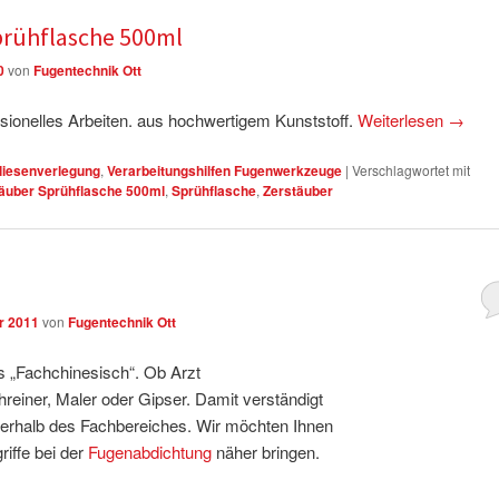
rühflasche 500ml
0
von
Fugentechnik Ott
ionelles Arbeiten. aus hochwertigem Kunststoff.
Weiterlesen
→
Fliesenverlegung
,
Verarbeitungshilfen Fugenwerkzeuge
|
Verschlagwortet mit
äuber Sprühflasche 500ml
,
Sprühflasche
,
Zerstäuber
r 2011
von
Fugentechnik Ott
s „Fachchinesisch“. Ob Arzt
einer, Maler oder Gipser. Damit verständigt
nerhalb des Fachbereiches. Wir möchten Ihnen
ffe bei der
Fugenabdichtung
näher bringen.