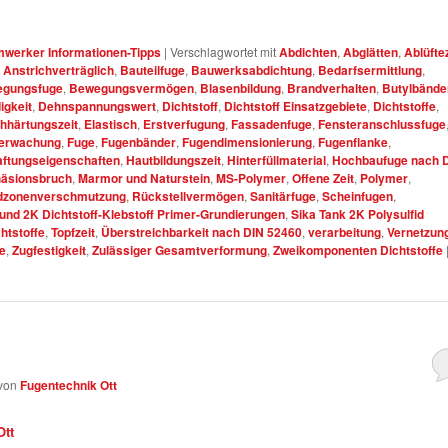
werker Informationen-Tipps
|
Verschlagwortet mit
Abdichten
,
Abglätten
,
Ablüfte
,
Anstrichverträglich
,
Bauteilfuge
,
Bauwerksabdichtung
,
Bedarfsermittlung
,
gungsfuge
,
Bewegungsvermögen
,
Blasenbildung
,
Brandverhalten
,
Butylbände
igkeit
,
Dehnspannungswert
,
Dichtstoff
,
Dichtstoff Einsatzgebiete
,
Dichtstoffe
,
hhärtungszeit
,
Elastisch
,
Erstverfugung
,
Fassadenfuge
,
Fensteranschlussfuge
erwachung
,
Fuge
,
Fugenbänder
,
Fugendimensionierung
,
Fugenflanke
,
ftungseigenschaften
,
Hautbildungszeit
,
Hinterfüllmaterial
,
Hochbaufuge nach 
äsionsbruch
,
Marmor und Naturstein
,
MS-Polymer
,
Offene Zeit
,
Polymer
,
dzonenverschmutzung
,
Rückstellvermögen
,
Sanitärfuge
,
Scheinfugen
,
und 2K Dichtstoff-Klebstoff Primer-Grundierungen
,
Sika Tank 2K Polysulfid
chtstoffe
,
Topfzeit
,
Überstreichbarkeit nach DIN 52460
,
verarbeitung
,
Vernetzun
e
,
Zugfestigkeit
,
Zulässiger Gesamtverformung
,
Zweikomponenten Dichtstoffe
von
Fugentechnik Ott
Ott