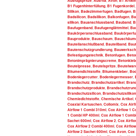
Ausfugspritze
,
Ausrtia
,
Avon
,
B1 Artike
B1 Fugenhinterfüllung
,
B1 Fugenkordel
Silikon
,
Badezimmerfugen
,
Badfugen
,
B
Badsilicon
,
Badsilikon
,
Balkonfugen
,
Ba
silikon
,
Bauanschlussband
,
Bauband
,
B
Baufugenband
,
Baufugenglättmittel
,
Ba
Baukörperanschlussband
,
Baukörperf
Bauprodukte
,
Bauschaum
,
Bauschäum
Bauteilanschlußband
,
Bauteilband
,
Baut
Bautenschutzgrundierung
,
Bauwerksch
Befestigungstechnik
,
Betonfugen
,
Beton
Betonimprägnierungscreme
,
Betonkleb
Beutelpresse
,
Beutelspritze
,
Beutelwar
Bitumendichtstoffe
,
Bitumenkleber
,
Bod
Bodenlegercutter
,
Bodenlegermesser
,
Brandschutz
,
Brandschutzartikel
,
Bran
Brandschutzprodukte
,
Brandschutzrun
Brandschutzsilicon
,
Brandschutzsilikon
Chemiedichtstoffe
,
Chemische Artikel
,
Coaxial Kartuschen
,
Collomix
,
Cox Airf
Airflow 1 Combi 310ml
,
Cox Airflow 1 
1 Combi HP 400ml
,
Cox Airflow 1 Comb
Sachet 600ml
,
Cox Airflow 2
,
Cox Airflo
Cox Airflow 2 Combi 400ml
,
Cox Airflo
Airflow 2 Sachet 600ml
,
Cox Avon
,
Cox 