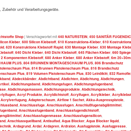
e, Zubehör und Verarbeitungsgeräte.
chtstoffe Shop
|
Verschlagwortet mit
440 NATURSTEIN
,
450 SANITÄR FUGENDI
ilicon Kleber
,
600 Silicon Klebstoff
,
610 Konstruktions-Kleber
,
610 Kostruktion
pid
,
620 Konstruktions Klebstoff Rapid
,
630 Montage Kleber
,
630 Montage Klebs
Klebstoff
,
640 Dicht Kleber
,
640 Dicht Klebstoff
,
645 Flächen Kleber
,
660 Spiege
 2 Komponenten Klebstoff
,
680 Anker Kleber
,
680 Anker Klebstoff
,
6m 20×30
CHAUM PLUS
,
804 BRUNNEN MONTAGESCHAUM PLUS
,
806 Brandschutz
stolenschaum Plus
,
814 Brunnen Pistolenschaum Plus
,
816 Brandschutz
lenschaum Plus
,
819 Volumen Pistolenschaum Plus
,
830 Leinölkitt
,
832 Ramofle
kband
,
Abdeckbänder
,
Abdichtband
,
Abdichten
,
Abdichtung
,
Abdichtungen
,
rtikel
,
Abdichtungsband
,
Abdichtungsfugen
,
Abdichtungsfugenband
,
sse
,
Abdichtungsmassen
,
Abdichtungsprodukte
,
Abdichtungstechnik
,
rlylfugen
,
Acryl Produkte
,
Acryldichtstoff
,
Acrylfugen
,
Acrylkleber
,
Acrylklebst
,
Acrylverfugung
,
Adapterschaum
,
Airflow 1 Sachet
,
Akku-Auspresspistole
,
hlussband
,
Anschlussfuge
,
Anschlussfugen
,
Anschlußfugenabglättmittel
,
fugenband
,
Anschlussfugenband
,
Anschlussfugendichtstoff
,
englättmittel
,
Anschlussfugenmasse
,
Anschlussfugensilicon
,
and
,
Anschlussquellband
,
Antisulfad
,
Aqua Blocker
,
Aqua Blocker liquid
,
echnik
,
Ardagrund
,
Ardal
,
Ardapren
,
Ardralon
,
Ausfugpistole
,
Ausfugpresse
,