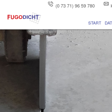
(0 73 71) 96 59 780
Hauptmenü
Zum Inhalt wec
Zum sekundären
START
DA