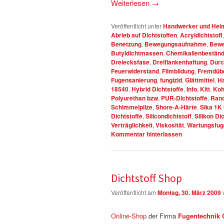
Weiterlesen
→
Veröffentlicht unter
Handwerker und Heim
Abrieb auf Dichtstoffen
,
Acryldichtstoff
Benetzung
,
Bewegungsaufnahme
,
Bewe
Butyldichtmassen
,
Chemikalienbeständ
Dreiecksfase
,
Dreiflankenhaftung
,
Durc
Feuerwiderstand
,
Filmbildung
,
Fremdüb
Fugensanierung
,
fungizid
,
Glättmittel
,
Ha
18540
,
Hybrid Dichtstoffe
,
Info
,
Kitt
,
Koh
Polyurethan bzw. PUR-Dichtstoffe
,
Ran
Schimmelpilze
,
Shore-A-Härte
,
Sika 1K 
Dichtstoffe
,
Silicondichtstoff
,
Silikon Di
Verträglichkeit
,
Viskosität
,
Wartungsfug
Kommentar hinterlassen
Dichtstoff Shop
Veröffentlicht am
Montag, 30. März 2009
Online-Shop
der Firma
Fugentechnik 