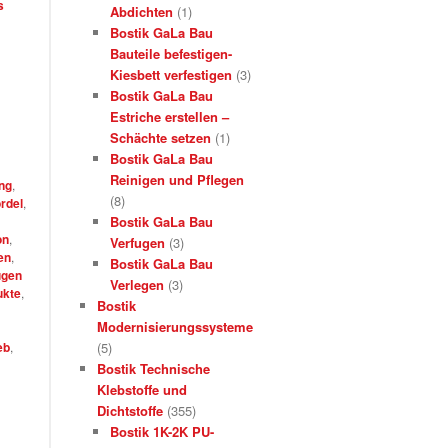
s
Abdichten
(1)
Bostik GaLa Bau
Bauteile befestigen-
Kiesbett verfestigen
(3)
Bostik GaLa Bau
Estriche erstellen –
Schächte setzen
(1)
Bostik GaLa Bau
Reinigen und Pflegen
ng
,
(8)
rdel
,
Bostik GaLa Bau
on
,
Verfugen
(3)
en
,
Bostik GaLa Bau
ugen
Verlegen
(3)
ukte
,
Bostik
Modernisierungssysteme
eb
,
(5)
Bostik Technische
Klebstoffe und
Dichtstoffe
(355)
Bostik 1K-2K PU-