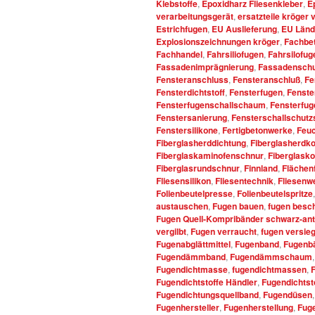
Klebstoffe
,
Epoxidharz Fliesenkleber
,
E
verarbeitungsgerät
,
ersatzteile kröger
Estrichfugen
,
EU Auslieferung
,
EU Länd
Explosionszeichnungen kröger
,
Fachbet
Fachhandel
,
Fahrsiliofugen
,
Fahrsilofug
Fassadenimprägnierung
,
Fassadenschu
Fensteranschluss
,
Fensteranschluß
,
Fe
Fensterdichtstoff
,
Fensterfugen
,
Fenste
Fensterfugenschallschaum
,
Fensterfu
Fenstersanierung
,
Fensterschallschut
Fenstersilikone
,
Fertigbetonwerke
,
Feuc
Fiberglasherddichtung
,
Fiberglasherdko
Fiberglaskaminofenschnur
,
Fiberglasko
Fiberglasrundschnur
,
Finnland
,
Flächen
Fliesensilikon
,
Fliesentechnik
,
Fliesenw
Folienbeutelpresse
,
Folienbeutelspritze
austauschen
,
Fugen bauen
,
fugen besc
Fugen Quell-Kompribänder schwarz-ant
vergilbt
,
Fugen verraucht
,
fugen versie
Fugenabglättmittel
,
Fugenband
,
Fugenb
Fugendämmband
,
Fugendämmschaum
Fugendichtmasse
,
fugendichtmassen
,
Fugendichtstoffe Händler
,
Fugendichtsto
Fugendichtungsquellband
,
Fugendüsen
Fugenhersteller
,
Fugenherstellung
,
Fuge