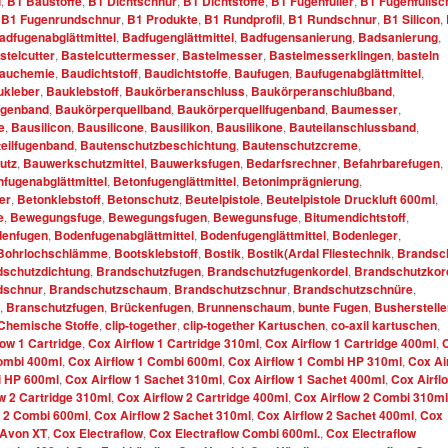
l
,
B1 Baustoffe
,
B1 Dichtschnur
,
B1 Dichtstoffe
,
B1 Fugenfüller
,
B1 Fugenfüllsc
,
B1 Fugenrundschnur
,
B1 Produkte
,
B1 Rundprofil
,
B1 Rundschnur
,
B1 Silicon
,
adfugenabglättmittel
,
Badfugenglättmittel
,
Badfugensanierung
,
Badsanierung
,
stelcutter
,
Bastelcuttermesser
,
Bastelmesser
,
Bastelmesserklingen
,
basteln
auchemie
,
Baudichtstoff
,
Baudichtstoffe
,
Baufugen
,
Baufugenabglättmittel
,
ukleber
,
Bauklebstoff
,
Baukörberanschluss
,
Baukörperanschlußband
,
ugenband
,
Baukörperquellband
,
Baukörperquellfugenband
,
Baumesser
,
e
,
Bausilicon
,
Bausilicone
,
Bausilikon
,
Bausilikone
,
Bauteilanschlussband
,
eilfugenband
,
Bautenschutzbeschichtung
,
Bautenschutzcreme
,
utz
,
Bauwerkschutzmittel
,
Bauwerksfugen
,
Bedarfsrechner
,
Befahrbarefugen
,
fugenabglättmittel
,
Betonfugenglättmittel
,
Betonimprägnierung
,
er
,
Betonklebstoff
,
Betonschutz
,
Beutelpistole
,
Beutelpistole Druckluft 600ml
,
e
,
Bewegungsfuge
,
Bewegungsfugen
,
Bewegunsfuge
,
Bitumendichtstoff
,
enfugen
,
Bodenfugenabglättmittel
,
Bodenfugenglättmittel
,
Bodenleger
,
Bohrlochschlämme
,
Bootsklebstoff
,
Bostik
,
Bostik(Ardal Fliestechnik
,
Brandsc
dschutzdichtung
,
Brandschutzfugen
,
Brandschutzfugenkordel
,
Brandschutzkor
dschnur
,
Brandschutzschaum
,
Brandschutzschnur
,
Brandschutzschnüre
,
,
Branschutzfugen
,
Brückenfugen
,
Brunnenschaum
,
bunte Fugen
,
Busherstelle
Chemische Stoffe
,
clip-together
,
clip-together Kartuschen
,
co-axil kartuschen
,
low 1 Cartridge
,
Cox Airflow 1 Cartridge 310ml
,
Cox Airflow 1 Cartridge 400ml
,
Combi 400ml
,
Cox Airflow 1 Combi 600ml
,
Cox Airflow 1 Combi HP 310ml
,
Cox Ai
i HP 600ml
,
Cox Airflow 1 Sachet 310ml
,
Cox Airflow 1 Sachet 400ml
,
Cox Airfl
w 2 Cartridge 310ml
,
Cox Airflow 2 Cartridge 400ml
,
Cox Airflow 2 Combi 310ml
w 2 Combi 600ml
,
Cox Airflow 2 Sachet 310ml
,
Cox Airflow 2 Sachet 400ml
,
Cox
Avon XT
,
Cox Electraflow
,
Cox Electraflow Combi 600ml.
,
Cox Electraflow