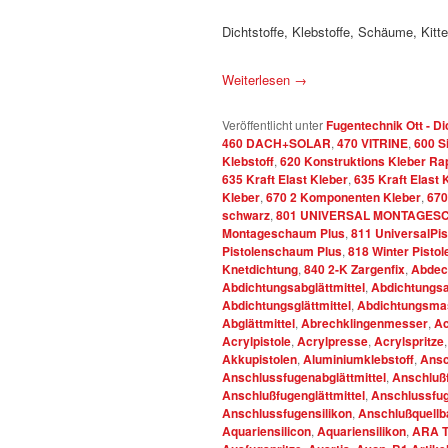
Dichtstoffe, Klebstoffe, Schäume, Kitt
Weiterlesen
→
Veröffentlicht unter
Fugentechnik Ott - Di
460 DACH+SOLAR
,
470 VITRINE
,
600 S
Klebstoff
,
620 Konstruktions Kleber Ra
635 Kraft Elast Kleber
,
635 Kraft Elast 
Kleber
,
670 2 Komponenten Kleber
,
670
schwarz
,
801 UNIVERSAL MONTAGES
Montageschaum Plus
,
811 UniversalPi
Pistolenschaum Plus
,
818 Winter Pisto
Knetdichtung
,
840 2-K Zargenfix
,
Abdec
Abdichtungsabglättmittel
,
Abdichtungsa
Abdichtungsglättmittel
,
Abdichtungsma
Abglättmittel
,
Abrechklingenmesser
,
Ac
Acrylpistole
,
Acrylpresse
,
Acrylspritze
Akkupistolen
,
Aluminiumklebstoff
,
Ansc
Anschlussfugenabglättmittel
,
Anschluß
Anschlußfugenglättmittel
,
Anschlussfug
Anschlussfugensilikon
,
Anschlußquellb
Aquariensilicon
,
Aquariensilikon
,
ARA T