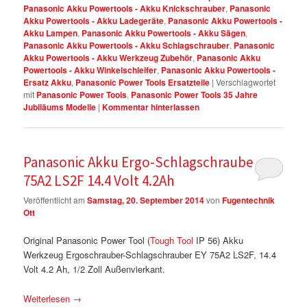
Panasonic Akku Powertools - Akku Knickschrauber
,
Panasonic
Akku Powertools - Akku Ladegeräte
,
Panasonic Akku Powertools -
Akku Lampen
,
Panasonic Akku Powertools - Akku Sägen
,
Panasonic Akku Powertools - Akku Schlagschrauber
,
Panasonic
Akku Powertools - Akku Werkzeug Zubehör
,
Panasonic Akku
Powertools - Akku Winkelschleifer
,
Panasonic Akku Powertools -
Ersatz Akku
,
Panasonic Power Tools Ersatzteile
|
Verschlagwortet
mit
Panasonic Power Tools
,
Panasonic Power Tools 35 Jahre
Jubiläums Modelle
|
Kommentar hinterlassen
Panasonic Akku Ergo-Schlagschrauber EY
75A2 LS2F 14.4 Volt 4.2Ah
Veröffentlicht am
Samstag, 20. September 2014
von
Fugentechnik
Ott
Original Panasonic Power Tool (
Tough Tool
IP 56) Akku
Werkzeug Ergoschrauber-Schlagschrauber EY 75A2 LS2F, 14.4
Volt 4.2 Ah, 1/2 Zoll Außenvierkant.
Weiterlesen
→