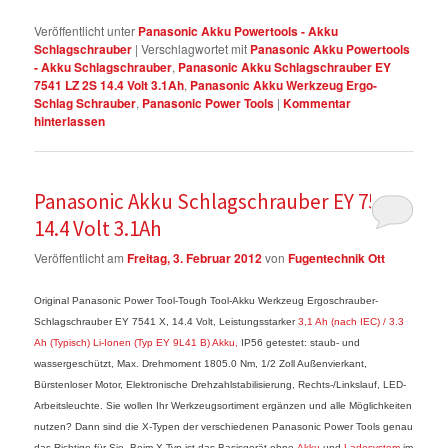
Veröffentlicht unter
Panasonic Akku Powertools - Akku
Schlagschrauber
|
Verschlagwortet mit
Panasonic Akku Powertools
- Akku Schlagschrauber
,
Panasonic Akku Schlagschrauber EY
7541 LZ 2S 14.4 Volt 3.1Ah
,
Panasonic Akku Werkzeug Ergo-
Schlag Schrauber
,
Panasonic Power Tools
|
Kommentar
hinterlassen
Panasonic Akku Schlagschrauber EY 7541 X
14.4 Volt 3.1Ah
Veröffentlicht am
Freitag, 3. Februar 2012
von
Fugentechnik Ott
Original Panasonic Power Tool-Tough Tool-Akku Werkzeug Ergoschrauber-
Schlagschrauber EY 7541 X, 14.4 Volt, Leistungsstarker
3,1 Ah (nach IEC) / 3.3
Ah (Typisch) Li-Ionen (Typ EY 9L41 B) Akku,
IP56 getestet: staub- und
wassergeschützt, Max. Drehmoment 1805.0 Nm, 1/2 Zoll Außenvierkant,
Bürstenloser Motor, Elektronische Drehzahlstabilisierung, Rechts-/Linkslauf, LED-
Arbeitsleuchte. Sie wollen Ihr Werkzeugsortiment ergänzen und alle Möglichkeiten
nutzen? Dann sind die X-Typen der verschiedenen Panasonic Power Tools genau
das Richtige für Sie. Beim X-Typ ist das Basisgerät ohne
Akku
und
Ladesystem
im