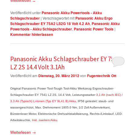
Weiterlesen
→
Veröffentlicht unter
Panasonic Akku Powertools - Akku
Schlagschrauber
|
Verschlagwortet mit
Panasonic Akku Ergo
Schlagschrauber EY 75A2 LS2G 18 Volt 4.2 Ah
,
Panasonic Akku
Powertools - Akku Schlagschrauber
,
Panasonic Power Tools
|
Kommentar hinterlassen
Panasonic Akku Schlagschrauber EY 7541
LZ 2S 14.4 Volt 3.1Ah
Veröffentlicht am
Dienstag, 20. März 2012
von
Fugentechnik Ott
Original Panasonic Power Tool-Tough Tool-Akku Werkzeug Ergoschrauber-
Schlagschrauber EY 7541 LZ 2S, 14.4 Volt, Leistungsstarker
3,1 Ah (nach IEC) /
3.3 Ah (Typisch) Li-Ionen (Typ EY 9L41 B) Akku,
IP56 getestet: staub- und
wassergeschützt, Max. Drehmoment 1805.0 Nm, 1/2 Zoll Außenvierkant,
Bürstenloser Motor, Elektronische Drehzahlstabilisierung, Rechts-/Linkslauf, LED-
Arbeitsleuchte,
Inkl. zweitem Akku
.
Weiterlesen
→