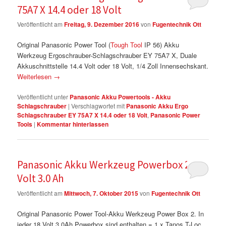
75A7 X 14.4 oder 18 Volt
Veröffentlicht am
Freitag, 9. Dezember 2016
von
Fugentechnik Ott
Original Panasonic Power Tool (
Tough Tool
IP 56) Akku
Werkzeug Ergoschrauber-Schlagschrauber EY 75A7 X, Duale
Akkuschnittstelle 14.4 Volt oder 18 Volt, 1/4 Zoll Innensechskant.
Weiterlesen
→
Veröffentlicht unter
Panasonic Akku Powertools - Akku
Schlagschrauber
|
Verschlagwortet mit
Panasonic Akku Ergo
Schlagschrauber EY 75A7 X 14.4 oder 18 Volt
,
Panasonic Power
Tools
|
Kommentar hinterlassen
Panasonic Akku Werkzeug Powerbox 2 18
Volt 3.0 Ah
Veröffentlicht am
Mittwoch, 7. Oktober 2015
von
Fugentechnik Ott
Original Panasonic Power Tool-Akku Werkzeug Power Box 2. In
jeder 18 Volt 3.0Ah Powerbox sind enthalten = 1 x Tanos T-Loc