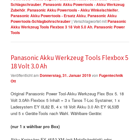
Schlagschrauber
,
Panasonic Akku Powertools - Akku Werkzeug
Zubehör
,
Panasonic Akku Powertools - Akku Winkelschleifer
,
Panasonic Akku Powertools - Ersatz Akku
,
Panasonic Akku
Powertools-Schlagbohrschrauber
|
Verschlagwortet mit
Panasonic
Akku Werkzeug Tools Flexbox 3 18 Volt 5.0 Ah
,
Panasonic Power
Tools
Panasonic Akku Werkzeug Tools Flexbox 5
18 Volt 3.0 Ah
Veröffentlicht am
Donnerstag, 31. Januar 2019
von
Fugentechnik
Ott
Original Panasonic Power Tool-Akku Werkzeug Flex Box 5. 18
Volt 3.0Ah Flexbox 5 Inhalt = 3 x Tanos T-Loc Systainer, 1 x
Ladesystem EY 0L82 B, 4 x 18 Volt Akku 3.0 Ah EY 9L53B
und 5 x Geräte-Tools nach Wahl. Wählbare Geräte:
(nur 1 x wählbar pro Box)
Akku Kreissäge EY 45A2 XM (mit Metallsägeblatt) oder