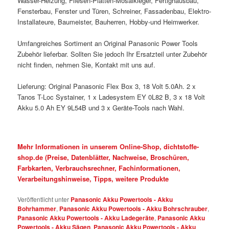
Wasser-Heizung, Fliesen-Platten-Mosaikleger, Fertighausbau,
Fensterbau, Fenster und Türen, Schreiner, Fassadenbau, Elektro-
Installateure, Baumeister, Bauherren, Hobby-und Heimwerker.
Umfangreiches Sortiment an Original Panasonic Power Tools
Zubehör lieferbar. Sollten Sie jedoch Ihr Ersatzteil unter Zubehör
nicht finden, nehmen Sie, Kontakt mit uns auf.
Lieferung: Original Panasonic Flex Box 3, 18 Volt 5.0Ah. 2 x
Tanos T-Loc Systainer, 1 x Ladesystem EY 0L82 B, 3 x 18 Volt
Akku 5.0 Ah EY 9L54B und 3 x Geräte-Tools nach Wahl.
Mehr Informationen in unserem Online-Shop, dichtstoffe-
shop.de (Preise, Datenblätter, Nachweise, Broschüren,
Farbkarten, Verbrauchsrechner, Fachinformationen,
Verarbeitungshinweise, Tipps, weitere Produkte
Veröffentlicht unter
Panasonic Akku Powertools - Akku
Bohrhammer
,
Panasonic Akku Powertools - Akku Bohrschrauber
,
Panasonic Akku Powertools - Akku Ladegeräte
,
Panasonic Akku
Powertools - Akku Sägen
,
Panasonic Akku Powertools - Akku