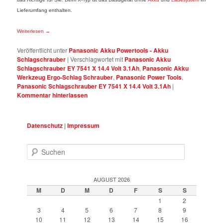
Lieferumfang enthalten.
Weiterlesen
→
Veröffentlicht unter
Panasonic Akku Powertools - Akku
Schlagschrauber
|
Verschlagwortet mit
Panasonic Akku
Schlagschrauber EY 7541 X 14.4 Volt 3.1Ah
,
Panasonic Akku
Werkzeug Ergo-Schlag Schrauber
,
Panasonic Power Tools
,
Panasonic Schlagschrauber EY 7541 X 14.4 Volt 3.1Ah
|
Kommentar hinterlassen
Datenschutz
|
Impressum
Suchen
AUGUST 2026
M
D
M
D
F
S
S
1
2
3
4
5
6
7
8
9
10
11
12
13
14
15
16