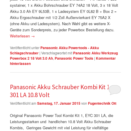
systainer, 1 x Akku Bohrschrauber EY 74A2 18 Volt, 3 x 18 Volt
Akku 3.0 Ah EY 9L53B, 1 x Ladesystem EY 0L82 B + Box 2 =
Akku Ergoschrauber mit 1/2 Zoll Außenvierkant EY 75A2 X
(ohne Akku und Ladesystem). Nach Wahl gibt es weitere X-
Geräte zum Sonderpreis, zu jeder Powerbox Bestellung dazu.
Weiterlesen
→
Veröffentlicht unter
Panasonic Akku Powertools - Akku
Schlagschrauber
|
Verschlagwortet mit
Panasonic Akku Werkzeug
Powerbox 2 18 Volt 3.0 Ah
,
Panasonic Power Tools
|
Kommentar
hinterlassen
Panasonic Akku Schrauber Kombi Kit 1 EYC
301 LA 10.8 Volt
Veröffentlicht am
Samstag, 17. Januar 2015
von
Fugentechnik Ott
Original Panasonic Power Tool Kombi Kit 1, EYC 301 LA, die
Leistungsstarken und handlichen 10.8 Volt Akku Schrauber
Kombis, Geringes Gewicht mit viel Leistung für vielfältige