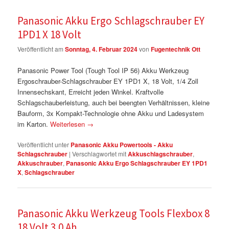
Panasonic Akku Ergo Schlagschrauber EY
1PD1 X 18 Volt
Veröffentlicht am
Sonntag, 4. Februar 2024
von
Fugentechnik Ott
Panasonic Power Tool (Tough Tool IP 56) Akku Werkzeug
Ergoschrauber-Schlagschrauber EY 1PD1 X, 18 Volt, 1/4 Zoll
Innensechskant, Erreicht jeden Winkel. Kraftvolle
Schlagschauberleistung, auch bei beengten Verhältnissen, kleine
Bauform, 3x Kompakt-Technologie ohne Akku und Ladesystem
im Karton.
Weiterlesen
→
Veröffentlicht unter
Panasonic Akku Powertools - Akku
Schlagschrauber
|
Verschlagwortet mit
Akkuschlagschrauber
,
Akkuschrauber
,
Panasonic Akku Ergo Schlagschrauber EY 1PD1
X
,
Schlagschrauber
Panasonic Akku Werkzeug Tools Flexbox 8
18 Volt 3.0 Ah