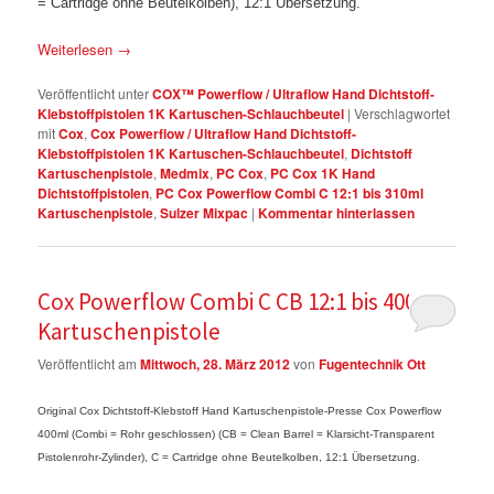
= Cartridge ohne Beutelkolben), 12:1 Übersetzung.
Weiterlesen
→
Veröffentlicht unter
COX™ Powerflow / Ultraflow Hand Dichtstoff-
Klebstoffpistolen 1K Kartuschen-Schlauchbeutel
|
Verschlagwortet
mit
Cox
,
Cox Powerflow / Ultraflow Hand Dichtstoff-
Klebstoffpistolen 1K Kartuschen-Schlauchbeutel
,
Dichtstoff
Kartuschenpistole
,
Medmix
,
PC Cox
,
PC Cox 1K Hand
Dichtstoffpistolen
,
PC Cox Powerflow Combi C 12:1 bis 310ml
Kartuschenpistole
,
Sulzer Mixpac
|
Kommentar hinterlassen
Cox Powerflow Combi C CB 12:1 bis 400ml
Kartuschenpistole
Veröffentlicht am
Mittwoch, 28. März 2012
von
Fugentechnik Ott
Original Cox Dichtstoff-Klebstoff Hand Kartuschenpistole-Presse Cox Powerflow
400ml (Combi = Rohr geschlossen) (CB = Clean Barrel = Klarsicht-Transparent
Pistolenrohr-Zylinder), C = Cartridge ohne Beutelkolben, 12:1 Übersetzung.