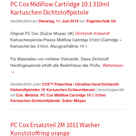
PC Cox Midiflow Cartridge 10:1 310ml
Kartuschen Dichtstoffpistole
Veröffentlicht am
Dienstag, 11. Juni 2019
von
Fugentechnik Ott
Original PC Cox (Sulzer Mixpac UK)
Dichtstoff
–
Klebstoff
Kartuschenpistole-Presse Midiflow Cartridge 310ml (Cartridge =
Kartusche) bis 310ml, Abzugverhältnis 10:1.
Für Materialien von mittlerer Viskosität. Diese Dichtstoff
Handfugenpistole erfüllt alle Bedürfnisse des Profis.
Weiterlesen
→
Veröffentlicht unter
COX™ Powerflow / Ultraflow Hand Dichtstoff-
Klebstoffpistolen 1K Kartuschen-Schlauchbeutel
|
Verschlagwortet
mit
Cox
,
Medmix
,
PC Cox Midiflow Cartridge 10:1 310ml
Kartuschen Dichtstoffpistole
,
Sulzer Mixpac
PC Cox Ersatzteil 2M 1011 Washer
Kunststoffring orange