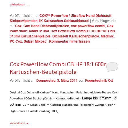
Weiterlesen
→
Veröffentlicht unter
COX™ Powerflow / Ultraflow Hand Dichtstoff-
Klebstoffpistolen 1K Kartuschen-Schlauchbeutel
|
Verschlagwortet
mit
Cox
,
Cox Hand Dichtstoffpistolen
,
cox powerflow combi
,
Cox
Powerflow Combi 310ml
,
Cox Powerflow Combi C CB HP 18:1 bis
310ml Kartuschenpistole
,
Dichtstoff Kartuschenpistole
,
Medmix
,
PC Cox
,
Sulzer Mixpac
|
Kommentar hinterlassen
Cox Powerflow Combi CB HP 18:1 600ml
Kartuschen-Beutelpistole
Veröffentlicht am
Donnerstag, 3. März 2011
von
Fugentechnik Ott
Original Cox Dichtstoff-Klebstoff Hand Kartuschen-Folienbeutelpistole-Presse Cox
Länge bis 375mm, Ø
Powerflow 600ml Sachet (Combi = Kartusche/Beutel =
50mm
) (CB = Clean Barrel = Klarsicht-Transparent Pistolenrohr-Zylinder), (HP =
High Power = Hochdruckabzug 18:1).
Weiterlesen
→