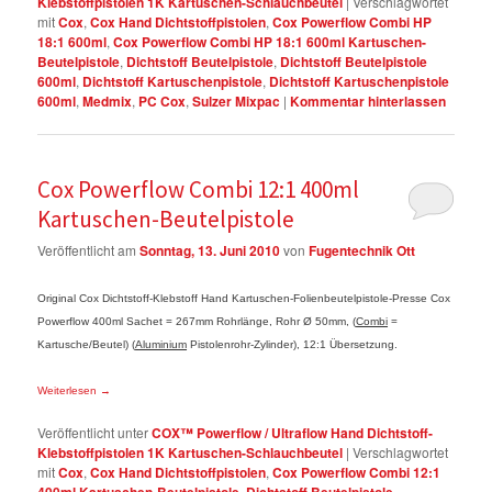
Klebstoffpistolen 1K Kartuschen-Schlauchbeutel
|
Verschlagwortet
mit
Cox
,
Cox Hand Dichtstoffpistolen
,
Cox Powerflow Combi HP
18:1 600ml
,
Cox Powerflow Combi HP 18:1 600ml Kartuschen-
Beutelpistole
,
Dichtstoff Beutelpistole
,
Dichtstoff Beutelpistole
600ml
,
Dichtstoff Kartuschenpistole
,
Dichtstoff Kartuschenpistole
600ml
,
Medmix
,
PC Cox
,
Sulzer Mixpac
|
Kommentar hinterlassen
Cox Powerflow Combi 12:1 400ml
Kartuschen-Beutelpistole
Veröffentlicht am
Sonntag, 13. Juni 2010
von
Fugentechnik Ott
Original Cox Dichtstoff-Klebstoff Hand Kartuschen-Folienbeutelpistole-Presse Cox
Powerflow 400ml Sachet = 267mm Rohrlänge, Rohr Ø 50mm, (
Combi
=
Kartusche/Beutel) (
Aluminium
Pistolenrohr-Zylinder), 12:1 Übersetzung.
Weiterlesen
→
Veröffentlicht unter
COX™ Powerflow / Ultraflow Hand Dichtstoff-
Klebstoffpistolen 1K Kartuschen-Schlauchbeutel
|
Verschlagwortet
mit
Cox
,
Cox Hand Dichtstoffpistolen
,
Cox Powerflow Combi 12:1
400ml Kartuschen-Beutelpistole
,
Dichtstoff Beutelpistole
,