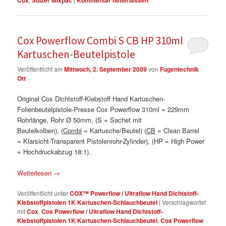
Cox
Sulzer Mixpac
Kommentar hinterlassen
Cox Powerflow Combi S CB HP 310ml
Kartuschen-Beutelpistole
Veröffentlicht am
Mittwoch, 2. September 2009
von
Fugentechnik
Ott
Original Cox Dichtstoff-Klebstoff Hand Kartuschen-
Folienbeutelpistole-Presse Cox Powerflow 310ml = 229mm
Rohrlänge, Rohr Ø 50mm, (S = Sachet mit
Beutelkolben), (
Combi
= Kartusche/Beutel) (
CB
= Clean Barrel
= Klarsicht-Transparent Pistolenrohr-Zylinder), (HP = High Power
= Hochdruckabzug 18:1).
Weiterlesen
→
Veröffentlicht unter
COX™ Powerflow / Ultraflow Hand Dichtstoff-
Klebstoffpistolen 1K Kartuschen-Schlauchbeutel
|
Verschlagwortet
mit
Cox
,
Cox Powerflow / Ultraflow Hand Dichtstoff-
Klebstoffpistolen 1K Kartuschen-Schlauchbeutel
,
Cox Powerflow