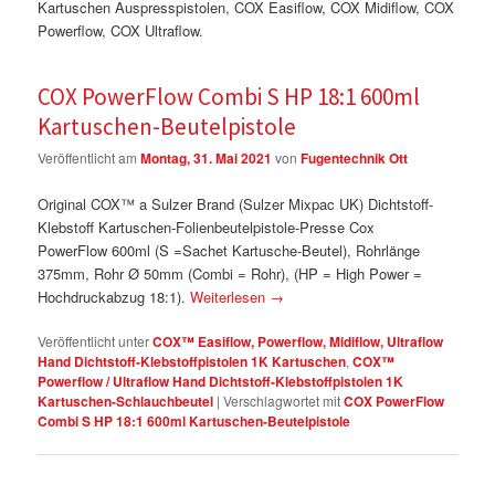
Kartuschen Auspresspistolen, COX Easiflow, COX Midiflow, COX
Powerflow, COX Ultraflow.
COX PowerFlow Combi S HP 18:1 600ml
Kartuschen-Beutelpistole
Veröffentlicht am
Montag, 31. Mai 2021
von
Fugentechnik Ott
Original COX™ a Sulzer Brand (Sulzer Mixpac UK) Dichtstoff-
Klebstoff Kartuschen-Folienbeutelpistole-Presse Cox
PowerFlow 600ml (S =Sachet Kartusche-Beutel), Rohrlänge
375mm, Rohr Ø 50mm (Combi = Rohr), (HP = High Power =
Hochdruckabzug 18:1).
Weiterlesen
→
Veröffentlicht unter
COX™ Easiflow, Powerflow, Midiflow, Ultraflow
Hand Dichtstoff-Klebstoffpistolen 1K Kartuschen
,
COX™
Powerflow / Ultraflow Hand Dichtstoff-Klebstoffpistolen 1K
Kartuschen-Schlauchbeutel
|
Verschlagwortet mit
COX PowerFlow
Combi S HP 18:1 600ml Kartuschen-Beutelpistole