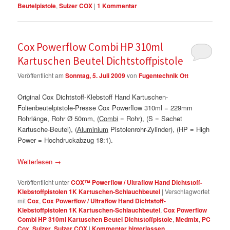
Beutelpistole
,
Sulzer COX
|
1
Kommentar
Cox Powerflow Combi HP 310ml
Kartuschen Beutel Dichtstoffpistole
Veröffentlicht am
Sonntag, 5. Juli 2009
von
Fugentechnik Ott
Original Cox Dichtstoff-Klebstoff Hand Kartuschen-
Folienbeutelpistole-Presse Cox Powerflow 310ml = 229mm
Rohrlänge, Rohr Ø 50mm, (
Combi
= Rohr), (S = Sachet
Kartusche-Beutel), (
Aluminium
Pistolenrohr-Zylinder), (HP = High
Power = Hochdruckabzug 18:1).
Weiterlesen
→
Veröffentlicht unter
COX™ Powerflow / Ultraflow Hand Dichtstoff-
Klebstoffpistolen 1K Kartuschen-Schlauchbeutel
|
Verschlagwortet
mit
Cox
,
Cox Powerflow / Ultraflow Hand Dichtstoff-
Klebstoffpistolen 1K Kartuschen-Schlauchbeutel
,
Cox Powerflow
Combi HP 310ml Kartuschen Beutel Dichtstoffpistole
,
Medmix
,
PC
Cox
,
Sulzer
,
Sulzer COX
|
Kommentar hinterlassen