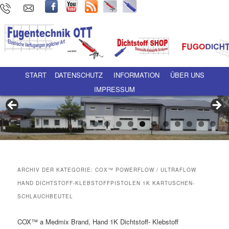
Hauptmenü
Zum Inhalt wechseln
Zum sekundären Inhalt wechseln
START
DATENSCHUTZ
INFORMATION
ÜBER UNS
IMPRESSUM
ARCHIV DER KATEGORIE:
COX™ POWERFLOW / ULTRAFLOW
HAND DICHTSTOFF-KLEBSTOFFPISTOLEN 1K KARTUSCHEN-
SCHLAUCHBEUTEL
COX™ a Medmix Brand, Hand 1K Dichtstoff- Klebstoff