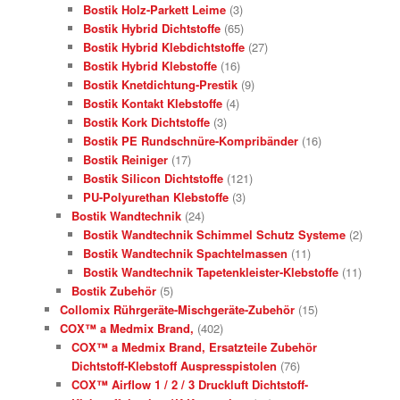
Bostik Holz-Parkett Leime
(3)
Bostik Hybrid Dichtstoffe
(65)
Bostik Hybrid Klebdichtstoffe
(27)
Bostik Hybrid Klebstoffe
(16)
Bostik Knetdichtung-Prestik
(9)
Bostik Kontakt Klebstoffe
(4)
Bostik Kork Dichtstoffe
(3)
Bostik PE Rundschnüre-Kompribänder
(16)
Bostik Reiniger
(17)
Bostik Silicon Dichtstoffe
(121)
PU-Polyurethan Klebstoffe
(3)
Bostik Wandtechnik
(24)
Bostik Wandtechnik Schimmel Schutz Systeme
(2)
Bostik Wandtechnik Spachtelmassen
(11)
Bostik Wandtechnik Tapetenkleister-Klebstoffe
(11)
Bostik Zubehör
(5)
Collomix Rührgeräte-Mischgeräte-Zubehör
(15)
COX™ a Medmix Brand,
(402)
COX™ a Medmix Brand, Ersatzteile Zubehör
Dichtstoff-Klebstoff Auspresspistolen
(76)
COX™ Airflow 1 / 2 / 3 Druckluft Dichtstoff-