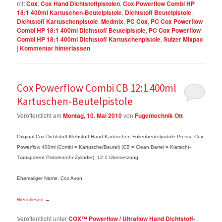
mit
Cox
,
Cox Hand Dichtstoffpistolen
,
Cox Powerflow Combi HP
18:1 400ml Kartuschen-Beutelpistole
,
Dichtstoff Beutelpistole
,
Dichtstoff Kartuschenpistole
,
Medmix
,
PC Cox
,
PC Cox Powerflow
Combi HP 18:1 400ml Dichtstoff Beutelpistole
,
PC Cox Powerflow
Combi HP 18:1 400ml Dichtstoff Kartuschenpistole
,
Sulzer Mixpac
|
Kommentar hinterlassen
Cox Powerflow Combi CB 12:1 400ml
Kartuschen-Beutelpistole
Veröffentlicht am
Montag, 10. Mai 2010
von
Fugentechnik Ott
Original Cox Dichtstoff-Klebstoff Hand Kartuschen-Folienbeutelpistole-Presse Cox
Powerflow 400ml (Combi = Kartusche/Beutel) (CB = Clean Barrel = Klarsicht-
Transparent Pistolenrohr-Zylinder), 12:1 Übersetzung.
Ehemaliger Name: Cox Avon.
Weiterlesen
→
Veröffentlicht unter
COX™ Powerflow / Ultraflow Hand Dichtstoff-