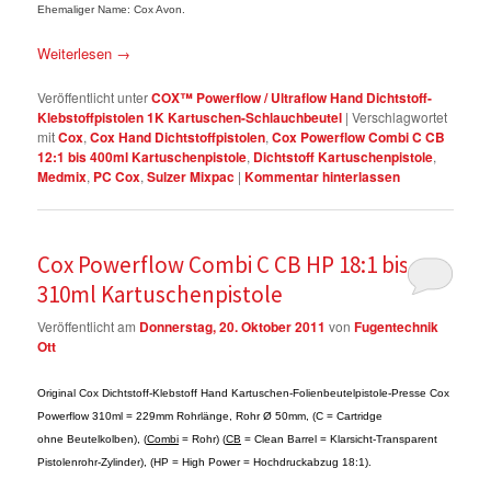
Ehemaliger Name: Cox Avon.
Weiterlesen
→
Veröffentlicht unter
COX™ Powerflow / Ultraflow Hand Dichtstoff-
Klebstoffpistolen 1K Kartuschen-Schlauchbeutel
|
Verschlagwortet
mit
Cox
,
Cox Hand Dichtstoffpistolen
,
Cox Powerflow Combi C CB
12:1 bis 400ml Kartuschenpistole
,
Dichtstoff Kartuschenpistole
,
Medmix
,
PC Cox
,
Sulzer Mixpac
|
Kommentar hinterlassen
Cox Powerflow Combi C CB HP 18:1 bis
310ml Kartuschenpistole
Veröffentlicht am
Donnerstag, 20. Oktober 2011
von
Fugentechnik
Ott
Original Cox Dichtstoff-Klebstoff Hand Kartuschen-Folienbeutelpistole-Presse Cox
Powerflow 310ml = 229mm Rohrlänge, Rohr Ø 50mm, (C = Cartridge
ohne Beutelkolben), (
Combi
= Rohr) (
CB
= Clean Barrel = Klarsicht-Transparent
Pistolenrohr-Zylinder), (HP = High Power = Hochdruckabzug 18:1).