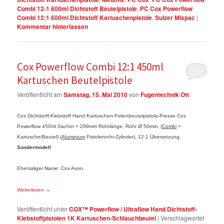
Combi 12:1 600ml Dichtstoff Beutelpistole
,
PC Cox Powerflow
Combi 12:1 600ml Dichtstoff Kartuschenpistole
,
Sulzer Mixpac
|
Kommentar hinterlassen
Cox Powerflow Combi 12:1 450ml
Kartuschen Beutelpistole
Veröffentlicht am
Samstag, 15. Mai 2010
von
Fugentechnik Ott
Cox Dichtstoff-Klebstoff Hand Kartuschen-Folienbeutelpistole-Presse Cox
Powerflow 450ml Sachet = 299mm Rohrlänge, Rohr Ø 50mm, (
Combi
=
Kartusche/Beutel) (
Aluminium
Pistolenrohr-Zylinder), 12:1 Übersetzung.
Sondermodell
Ehemaliger Name: Cox Avon.
Weiterlesen
→
Veröffentlicht unter
COX™ Powerflow / Ultraflow Hand Dichtstoff-
Klebstoffpistolen 1K Kartuschen-Schlauchbeutel
|
Verschlagwortet