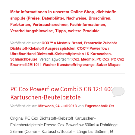
Mehr Informationen in unserem Online-Shop, dichtstoffe-
shop.de (Preise, Datenblätter, Nachweise, Broschüren,
Farbkarten, Verbrauchsrechner, Fachinformationen,
Verarbeitungshinweise, Tipps, weitere Produkte
Veröffentlicht unter
COX™ a Medmix Brand, Ersatzteile Zubehör
Dichtstoff-Klebstoff Auspresspistolen
,
COX™ Powerflow /
Ultraflow Hand Dichtstoff-Klebstoffpistolen 1K Kartuschen-
Schlauchbeutel
|
Verschlagwortet mit
Cox
,
Medmix
,
PC Cox
,
PC Cox
Ersatzteil 2M 1011 Washer Kunststoffring orange
,
Sulzer Mixpac
PC Cox Powerflow Combi S CB 12:1 600ml
Kartuschen-Beutelpistole
Veröffentlicht am
Mittwoch, 24. Juli 2013
von
Fugentechnik Ott
Original PC Cox Dichtstoff-Klebstoff Kartuschen-
Folienbeutelpistole-Presse Cox Powerflow 600ml = Rohrlänge
375mm (Combi = Kartusche/Beutel =
Länge bis 350mm, Ø