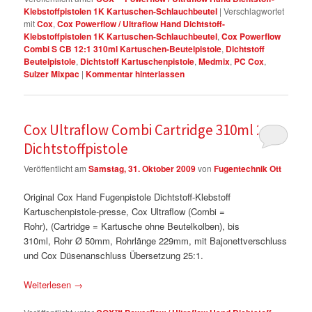
Klebstoffpistolen 1K Kartuschen-Schlauchbeutel
|
Verschlagwortet
mit
Cox
,
Cox Powerflow / Ultraflow Hand Dichtstoff-
Klebstoffpistolen 1K Kartuschen-Schlauchbeutel
,
Cox Powerflow
Combi S CB 12:1 310ml Kartuschen-Beutelpistole
,
Dichtstoff
Beutelpistole
,
Dichtstoff Kartuschenpistole
,
Medmix
,
PC Cox
,
Sulzer Mixpac
|
Kommentar hinterlassen
Cox Ultraflow Combi Cartridge 310ml 25:1
Dichtstoffpistole
Veröffentlicht am
Samstag, 31. Oktober 2009
von
Fugentechnik Ott
Original Cox Hand Fugenpistole Dichtstoff-Klebstoff
Kartuschenpistole-presse, Cox Ultraflow (Combi =
Rohr), (Cartridge = Kartusche ohne Beutelkolben), bis
310ml, Rohr Ø 50mm, Rohrlänge 229mm, mit Bajonettverschluss
und Cox Düsenanschluss Übersetzung 25:1.
Weiterlesen
→