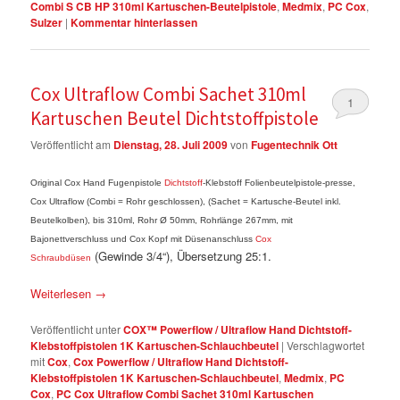
Combi S CB HP 310ml Kartuschen-Beutelpistole
,
Medmix
,
PC Cox
,
Sulzer
|
Kommentar hinterlassen
Cox Ultraflow Combi Sachet 310ml
1
Kartuschen Beutel Dichtstoffpistole
Veröffentlicht am
Dienstag, 28. Juli 2009
von
Fugentechnik Ott
Original Cox Hand Fugenpistole
Dichtstoff
-Klebstoff Folienbeutelpistole-presse,
Cox Ultraflow (Combi = Rohr geschlossen), (Sachet = Kartusche-Beutel inkl.
Beutelkolben), bis 310ml, Rohr Ø 50mm, Rohrlänge 267mm, mit
Bajonettverschluss und Cox Kopf mit Düsenanschluss
Cox
(Gewinde 3/4“), Übersetzung 25:1.
Schraubdüsen
Weiterlesen
→
Veröffentlicht unter
COX™ Powerflow / Ultraflow Hand Dichtstoff-
Klebstoffpistolen 1K Kartuschen-Schlauchbeutel
|
Verschlagwortet
mit
Cox
,
Cox Powerflow / Ultraflow Hand Dichtstoff-
Klebstoffpistolen 1K Kartuschen-Schlauchbeutel
,
Medmix
,
PC
Cox
,
PC Cox Ultraflow Combi Sachet 310ml Kartuschen