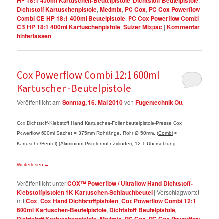
HP 18:1 400ml Kartuschen-Beutelpistole
,
Dichtstoff Beutelpistole
,
Dichtstoff Kartuschenpistole
,
Medmix
,
PC Cox
,
PC Cox Powerflow
Combi CB HP 18:1 400ml Beutelpistole
,
PC Cox Powerflow Combi
CB HP 18:1 400ml Kartuschenpistole
,
Sulzer Mixpac
|
Kommentar
hinterlassen
Cox Powerflow Combi 12:1 600ml
Kartuschen-Beutelpistole
Veröffentlicht am
Sonntag, 16. Mai 2010
von
Fugentechnik Ott
Cox Dichtstoff-Klebstoff Hand Kartuschen-Folienbeutelpistole-Presse Cox
Powerflow 600ml Sachet = 375mm Rohrlänge, Rohr Ø 50mm, (
Combi
=
Kartusche/Beutel) (
Aluminium
Pistolenrohr-Zylinder), 12:1 Übersetzung.
Weiterlesen
→
Veröffentlicht unter
COX™ Powerflow / Ultraflow Hand Dichtstoff-
Klebstoffpistolen 1K Kartuschen-Schlauchbeutel
|
Verschlagwortet
mit
Cox
,
Cox Hand Dichtstoffpistolen
,
Cox Powerflow Combi 12:1
600ml Kartuschen-Beutelpistole
,
Dichtstoff Beutelpistole
,
Dichtstoff Kartuschenpistole
,
Medmix
,
PC Cox
,
PC Cox Powerflow