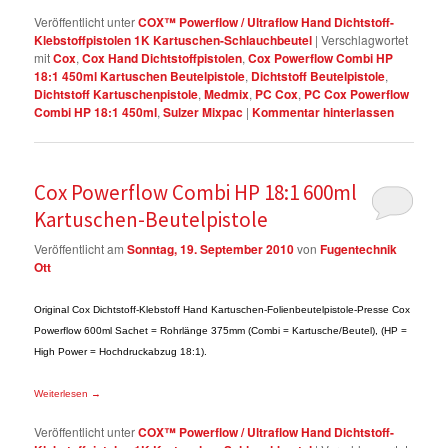
Veröffentlicht unter
COX™ Powerflow / Ultraflow Hand Dichtstoff-
Klebstoffpistolen 1K Kartuschen-Schlauchbeutel
|
Verschlagwortet
mit
Cox
,
Cox Hand Dichtstoffpistolen
,
Cox Powerflow Combi HP
18:1 450ml Kartuschen Beutelpistole
,
Dichtstoff Beutelpistole
,
Dichtstoff Kartuschenpistole
,
Medmix
,
PC Cox
,
PC Cox Powerflow
Combi HP 18:1 450ml
,
Sulzer Mixpac
|
Kommentar hinterlassen
Cox Powerflow Combi HP 18:1 600ml
Kartuschen-Beutelpistole
Veröffentlicht am
Sonntag, 19. September 2010
von
Fugentechnik
Ott
Original Cox Dichtstoff-Klebstoff Hand Kartuschen-Folienbeutelpistole-Presse Cox
Powerflow 600ml Sachet = Rohrlänge 375mm (Combi = Kartusche/Beutel), (HP =
High Power = Hochdruckabzug 18:1).
Weiterlesen
→
Veröffentlicht unter
COX™ Powerflow / Ultraflow Hand Dichtstoff-