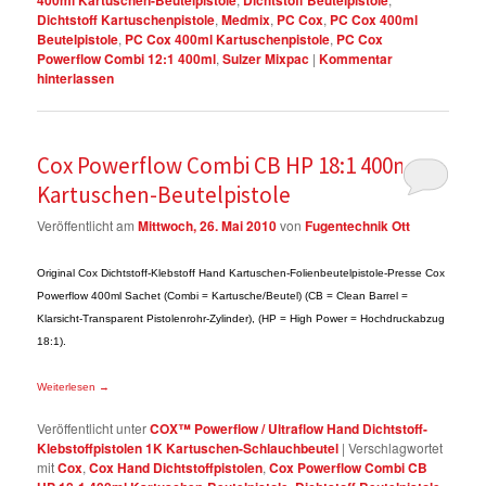
Dichtstoff Kartuschenpistole
,
Medmix
,
PC Cox
,
PC Cox 400ml
Beutelpistole
,
PC Cox 400ml Kartuschenpistole
,
PC Cox
Powerflow Combi 12:1 400ml
,
Sulzer Mixpac
|
Kommentar
hinterlassen
Cox Powerflow Combi CB HP 18:1 400ml
Kartuschen-Beutelpistole
Veröffentlicht am
Mittwoch, 26. Mai 2010
von
Fugentechnik Ott
Original Cox Dichtstoff-Klebstoff Hand Kartuschen-Folienbeutelpistole-Presse Cox
Powerflow 400ml Sachet (Combi = Kartusche/Beutel) (CB = Clean Barrel =
Klarsicht-Transparent Pistolenrohr-Zylinder), (HP = High Power = Hochdruckabzug
18:1).
Weiterlesen
→
Veröffentlicht unter
COX™ Powerflow / Ultraflow Hand Dichtstoff-
Klebstoffpistolen 1K Kartuschen-Schlauchbeutel
|
Verschlagwortet
mit
Cox
,
Cox Hand Dichtstoffpistolen
,
Cox Powerflow Combi CB