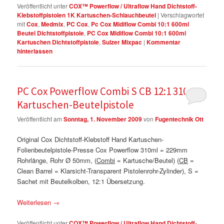
Veröffentlicht unter
COX™ Powerflow / Ultraflow Hand Dichtstoff-
Klebstoffpistolen 1K Kartuschen-Schlauchbeutel
|
Verschlagwortet
mit
Cox
,
Medmix
,
PC Cox
,
Pc Cox Midiflow Combi 10:1 600ml
Beutel Dichtstoffpistole
,
PC Cox Midiflow Combi 10:1 600ml
Kartuschen Dichtstoffpistole
,
Sulzer Mixpac
|
Kommentar
hinterlassen
PC Cox Powerflow Combi S CB 12:1 310ml
Kartuschen-Beutelpistole
Veröffentlicht am
Sonntag, 1. November 2009
von
Fugentechnik Ott
Original Cox Dichtstoff-Klebstoff Hand Kartuschen-
Folienbeutelpistole-Presse Cox Powerflow 310ml = 229mm
Rohrlänge, Rohr Ø 50mm, (
Combi
= Kartusche/Beutel) (
CB
=
Clean Barrel = Klarsicht-Transparent Pistolenrohr-Zylinder), S =
Sachet mit Beutelkolben, 12:1 Übersetzung.
Weiterlesen
→
Veröffentlicht unter
COX™ Powerflow / Ultraflow Hand Dichtstoff-