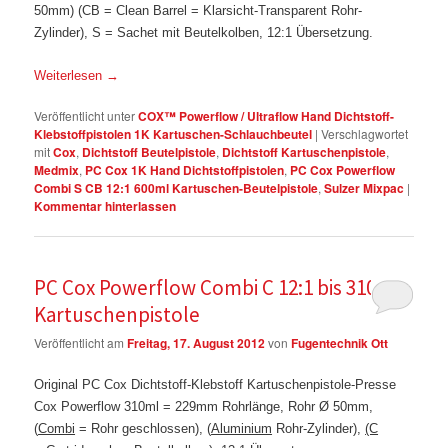
50mm
) (CB = Clean Barrel = Klarsicht-Transparent Rohr-
Zylinder), S = Sachet mit Beutelkolben, 12:1 Übersetzung.
Weiterlesen
→
Veröffentlicht unter
COX™ Powerflow / Ultraflow Hand Dichtstoff-
Klebstoffpistolen 1K Kartuschen-Schlauchbeutel
|
Verschlagwortet
mit
Cox
,
Dichtstoff Beutelpistole
,
Dichtstoff Kartuschenpistole
,
Medmix
,
PC Cox 1K Hand Dichtstoffpistolen
,
PC Cox Powerflow
Combi S CB 12:1 600ml Kartuschen-Beutelpistole
,
Sulzer Mixpac
|
Kommentar hinterlassen
PC Cox Powerflow Combi C 12:1 bis 310ml
Kartuschenpistole
Veröffentlicht am
Freitag, 17. August 2012
von
Fugentechnik Ott
Original PC Cox Dichtstoff-Klebstoff Kartuschenpistole-Presse
Cox Powerflow 310ml = 229mm Rohrlänge, Rohr Ø 50mm,
(
Combi
= Rohr geschlossen), (
Aluminium
Rohr-Zylinder),
(C