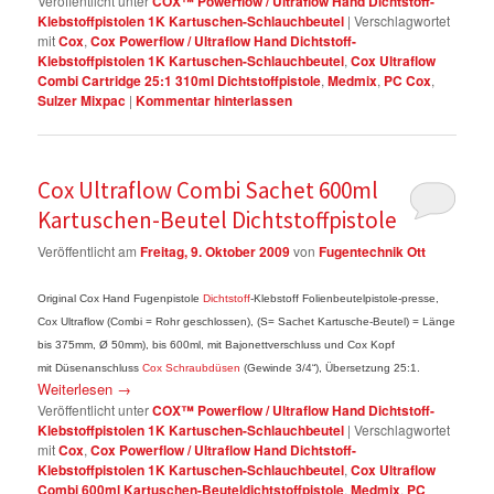
Veröffentlicht unter
COX™ Powerflow / Ultraflow Hand Dichtstoff-
Klebstoffpistolen 1K Kartuschen-Schlauchbeutel
|
Verschlagwortet
mit
Cox
,
Cox Powerflow / Ultraflow Hand Dichtstoff-
Klebstoffpistolen 1K Kartuschen-Schlauchbeutel
,
Cox Ultraflow
Combi Cartridge 25:1 310ml Dichtstoffpistole
,
Medmix
,
PC Cox
,
Sulzer Mixpac
|
Kommentar hinterlassen
Cox Ultraflow Combi Sachet 600ml
Kartuschen-Beutel Dichtstoffpistole
Veröffentlicht am
Freitag, 9. Oktober 2009
von
Fugentechnik Ott
Original Cox Hand Fugenpistole
Dichtstoff
-Klebstoff Folienbeutelpistole-presse,
Cox Ultraflow (Combi = Rohr geschlossen), (S= Sachet Kartusche-Beutel) = Länge
bis 375mm, Ø 50mm), bis 600ml, mit Bajonettverschluss und Cox Kopf
mit Düsenanschluss
Cox Schraubdüsen
(Gewinde 3/4“), Übersetzung 25:1.
Weiterlesen
→
Veröffentlicht unter
COX™ Powerflow / Ultraflow Hand Dichtstoff-
Klebstoffpistolen 1K Kartuschen-Schlauchbeutel
|
Verschlagwortet
mit
Cox
,
Cox Powerflow / Ultraflow Hand Dichtstoff-
Klebstoffpistolen 1K Kartuschen-Schlauchbeutel
,
Cox Ultraflow
Combi 600ml Kartuschen-Beuteldichtstoffpistole
,
Medmix
,
PC