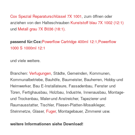
Cox Spezial Reparaturschlüssel 7X 1001
, zum öffnen oder
anziehen von den Halteschrauben
Kunststoff blau 7X 1002 (12:1)
und
Metall grau 7X B036 (18:1).
passend für:
Cox:
Powerflow Cartridge 400ml 12:1,
Powerflow
1000 S 1000ml 12:1
und viele weitere.
Branchen:
Verfugungen
, Städte, Gemeinden, Kommunen,
Kommunalbetriebe, Bauhöfe, Baumeister, Bauherren, Hobby-und
Heimwerker, Bau E-Installateure, Fassadenbau, Fenster und
Türen, Fertighausbau, Holzbau, Industrie, Innenausbau, Montage-
und Trockenbau, Maler-und Anstreicher, Tapezierer und
Raumausstatter, Tischler, Fliesen-Platten-Mosaikleger,
Steinmetze, Glaser,
Fuger
, Montagebauer, Zimmerei usw.
weitere Informationen siehe Download!