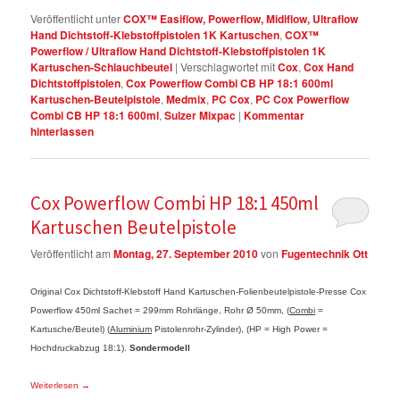
Veröffentlicht unter
COX™ Easiflow, Powerflow, Midiflow, Ultraflow
Hand Dichtstoff-Klebstoffpistolen 1K Kartuschen
,
COX™
Powerflow / Ultraflow Hand Dichtstoff-Klebstoffpistolen 1K
Kartuschen-Schlauchbeutel
|
Verschlagwortet mit
Cox
,
Cox Hand
Dichtstoffpistolen
,
Cox Powerflow Combi CB HP 18:1 600ml
Kartuschen-Beutelpistole
,
Medmix
,
PC Cox
,
PC Cox Powerflow
Combi CB HP 18:1 600ml
,
Sulzer Mixpac
|
Kommentar
hinterlassen
Cox Powerflow Combi HP 18:1 450ml
Kartuschen Beutelpistole
Veröffentlicht am
Montag, 27. September 2010
von
Fugentechnik Ott
Original Cox Dichtstoff-Klebstoff Hand Kartuschen-Folienbeutelpistole-Presse Cox
Powerflow 450ml Sachet = 299mm Rohrlänge, Rohr Ø 50mm, (
Combi
=
Kartusche/Beutel) (
Aluminium
Pistolenrohr-Zylinder), (HP = High Power =
Hochdruckabzug 18:1).
Sondermodell
Weiterlesen
→