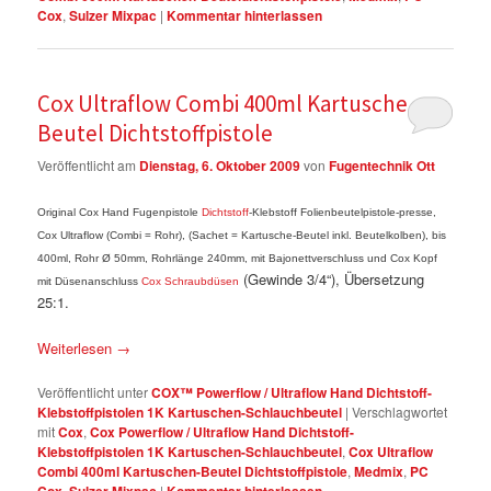
Cox
,
Sulzer Mixpac
|
Kommentar hinterlassen
Cox Ultraflow Combi 400ml Kartuschen-
Beutel Dichtstoffpistole
Veröffentlicht am
Dienstag, 6. Oktober 2009
von
Fugentechnik Ott
Original Cox Hand Fugenpistole
Dichtstoff
-Klebstoff Folienbeutelpistole-presse,
Cox Ultraflow (Combi = Rohr), (Sachet = Kartusche-Beutel inkl. Beutelkolben), bis
400ml, Rohr Ø 50mm, Rohrlänge 240mm, mit Bajonettverschluss und Cox Kopf
(Gewinde 3/4“), Übersetzung
mit Düsenanschluss
Cox Schraubdüsen
25:1.
Weiterlesen
→
Veröffentlicht unter
COX™ Powerflow / Ultraflow Hand Dichtstoff-
Klebstoffpistolen 1K Kartuschen-Schlauchbeutel
|
Verschlagwortet
mit
Cox
,
Cox Powerflow / Ultraflow Hand Dichtstoff-
Klebstoffpistolen 1K Kartuschen-Schlauchbeutel
,
Cox Ultraflow
Combi 400ml Kartuschen-Beutel Dichtstoffpistole
,
Medmix
,
PC
,
|