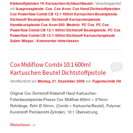
Klebstoffpistolen 1K Kartuschen-Schlauchbeutel
|
Verschlagwortet
mit
Auspresspistole
,
Cox
,
Cox Avon
,
Cox Hand Dichtstoffpistolen
,
Cox Powerflow Combi CB 12:1 400ml Kartuschen-Beutelpistole
,
Dichtstoff Beutelpistole
,
Dichtstoff Kartuschenpistole
,
Handdruckpistole Cox Avon 600
,
Medmix
,
PC Cox
,
PC Cox
Powerflow Combi CB 12:1 400ml Dichtstoff Beutelpistole
,
PC Cox
Powerflow Combi CB 12:1 400ml Dichtstoff Kartuschenpistole
,
Sulzer Mixpac
|
Kommentar hinterlassen
Cox Midiflow Combi 10:1 600ml
Kartuschen Beutel Dichtstoffpistole
Veröffentlicht am
Montag, 21. Dezember 2009
von
Fugentechnik Ott
Original Cox Dichtstoff-Klebstoff Hand Kartuschen-
Folienbeutelpistole-Presse Cox Midiflow 600ml = 375mm
Rohrlänge, Rohr Ø 50mm, (Combi = Kartusche/Beutel), Polymer
Kunststoff Pistolenrohr-Zylinder), 10:1 Übersetzung.
Weiterlesen
→