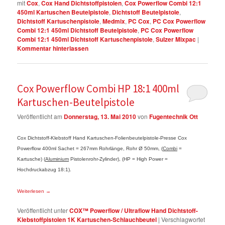
mit
Cox
,
Cox Hand Dichtstoffpistolen
,
Cox Powerflow Combi 12:1
450ml Kartuschen Beutelpistole
,
Dichtstoff Beutelpistole
,
Dichtstoff Kartuschenpistole
,
Medmix
,
PC Cox
,
PC Cox Powerflow
Combi 12:1 450ml Dichtstoff Beutelpistole
,
PC Cox Powerflow
Combi 12:1 450ml Dichtstoff Kartuschenpistole
,
Sulzer Mixpac
|
Kommentar hinterlassen
Cox Powerflow Combi HP 18:1 400ml
Kartuschen-Beutelpistole
Veröffentlicht am
Donnerstag, 13. Mai 2010
von
Fugentechnik Ott
Cox Dichtstoff-Klebstoff Hand Kartuschen-Folienbeutelpistole-Presse Cox
Powerflow 400ml Sachet = 267mm Rohrlänge, Rohr Ø 50mm, (
Combi
=
Kartusche) (
Aluminium
Pistolenrohr-Zylinder), (HP = High Power =
Hochdruckabzug 18:1).
Weiterlesen
→
Veröffentlicht unter
COX™ Powerflow / Ultraflow Hand Dichtstoff-
Klebstoffpistolen 1K Kartuschen-Schlauchbeutel
|
Verschlagwortet