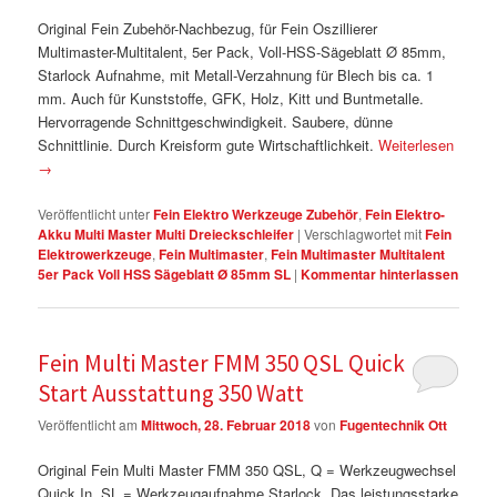
Original Fein Zubehör-Nachbezug, für Fein Oszillierer
Multimaster-Multitalent, 5er Pack, Voll-HSS-Sägeblatt Ø 85mm,
Starlock Aufnahme, mit Metall-Verzahnung für Blech bis ca. 1
mm. Auch für Kunststoffe, GFK, Holz, Kitt und Buntmetalle.
Hervorragende Schnittgeschwindigkeit. Saubere, dünne
Schnittlinie. Durch Kreisform gute Wirtschaftlichkeit.
Weiterlesen
→
Veröffentlicht unter
Fein Elektro Werkzeuge Zubehör
,
Fein Elektro-
Akku Multi Master Multi Dreieckschleifer
|
Verschlagwortet mit
Fein
Elektrowerkzeuge
,
Fein Multimaster
,
Fein Multimaster Multitalent
5er Pack Voll HSS Sägeblatt Ø 85mm SL
|
Kommentar hinterlassen
Fein Multi Master FMM 350 QSL Quick
Start Ausstattung 350 Watt
Veröffentlicht am
Mittwoch, 28. Februar 2018
von
Fugentechnik Ott
Original Fein Multi Master FMM 350 QSL, Q = Werkzeugwechsel
Quick In, SL = Werkzeugaufnahme Starlock, Das leistungsstarke