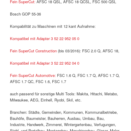
Fein SuperCut:
AFSC 18 QSL, AFSC 18 QCSL, FSC 500 QSL
Bosch GOP 55-36
Kompabilität zu Maschinen mit 12 kant Aufnahme:
Kompatibel mit Adapter 3 52 22 952 05 0
Fein SuperCut Construction
(bis 03/2016): FSC 2.0 Q, AFSC 18,
Kompatibel mit Adapter 3 52 22 952 04 0
Fein SuperCut Automotive:
FSC 1.6 Q, FSC 1.7 Q, AFSC 1.7 Q,
AFSC 1.7 QC, FSC 1.6, FSC 1.7
auch passend für sonstige Multi Tools: Makita, Hitachi, Metabo,
Milwaukee, AEG, Einhell, Ryobi, Skil, etc.
Branchen: Städte, Gemeinden, Kommunen, Kommunalbetriebe,
Bauhöfe, Baumeister, Bauherren, Ausbau, Umbau, Bau,
Industrie, Handwerk, Zimmerei, Wintergartenbau, Verfugungen,
Stahl- und Portalbau, Montagebau, Maschinenbau, Glaser, Maler-