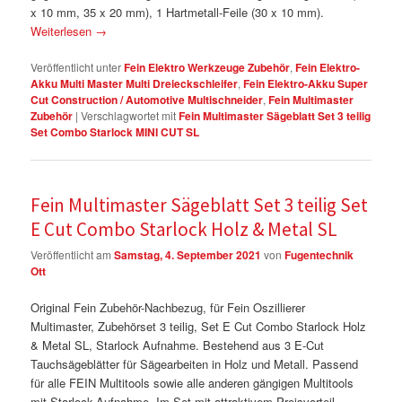
x 10 mm, 35 x 20 mm), 1 Hartmetall-Feile (30 x 10 mm).
Weiterlesen
→
Veröffentlicht unter
Fein Elektro Werkzeuge Zubehör
,
Fein Elektro-
Akku Multi Master Multi Dreieckschleifer
,
Fein Elektro-Akku Super
Cut Construction / Automotive Multischneider
,
Fein Multimaster
Zubehör
|
Verschlagwortet mit
Fein Multimaster Sägeblatt Set 3 teilig
Set Combo Starlock MINI CUT SL
Fein Multimaster Sägeblatt Set 3 teilig Set
E Cut Combo Starlock Holz & Metal SL
Veröffentlicht am
Samstag, 4. September 2021
von
Fugentechnik
Ott
Original Fein Zubehör-Nachbezug, für Fein Oszillierer
Multimaster, Zubehörset 3 teilig, Set E Cut Combo Starlock Holz
& Metal SL, Starlock Aufnahme. Bestehend aus 3 E-Cut
Tauchsägeblätter für Sägearbeiten in Holz und Metall. Passend
für alle FEIN Multitools sowie alle anderen gängigen Multitools
mit Starlock-Aufnahme. Im Set mit attraktivem Preisvorteil