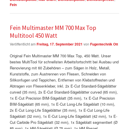
Fein
Fein Multimaster MM 700 Max Top
Multitool 450 Watt
Veröffentlicht am
Freitag, 17. September 2021
von
Fugentechnik Ott
Original Fein Multimaster MM 700 Max Top, 450 Watt. Unser
bestes MultiTool für schnellsten Arbeitsfortschritt bei Ausbau und
Renovierung mit 60 Zubehören – zum Sägen in Holz, Metall,
Kunststoffe, zum Austrennen von Fliesen, Schneiden von
Silikonfugen und Teppichen, Entfernen von Klebstoffresten und
Abtragen von Fliesenkleber, inkl. 2x E-Cut Standard-Sägeblätter
curved (35 mm), 2x E-Cut Standard-Sägeblätter curved (65 mm),
1x E-Cut Precision BIM-Sägeblatt (35 mm), 1x E-Cut Precision
BIM-Sägeblatt (65 mm), 1x E-Cut Long-Life Sägeblatt (10 mm),
2x E-Cut Long-Life Sägeblätter (35 mm), 1x E-Cut Long-Life
Sägeblatt (32 mm), 1x E-Cut Long-Life Sägeblatt (42 mm), 1x E-
Cut Carbide Pro Sägeblatt (32 mm), 1x Sägeblatt segmentiert (Ø
85 mm), 1x HM-Sägeblatt (Ø 75 mm), 1x HM Raspel