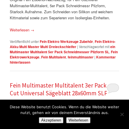
Multimaster-Multitalent, 5er Pack Schneidmessr Pilzform,
Starlock Aufnahme. Zum Schneiden von Silikon und weichem
Kittmaterial sowie zum Separieren von Isolierglas-Einheiten.
Weiterlesen
→
Veröffentlicht unter
Fein Elektro Werkzeuge Zubehör
,
Fein Elektro-
Akku Multi Master Multi Dreieckschleifer
|
Verschlagwortet mit
ein
Multimaster Multitalent 5er Pack Schneidmesser Pilzform SL
,
Fein
Elektrowerkzeuge
,
Fein Multitalent
,
feinmultimaster
|
Kommentar
hinterlassen
Fein Multimaster Multitalent 3er Pack E-
Cut Universal Sägeblatt 28x60mm SLP
Veröffentlicht am
Dienstag, 14. Februar 2017
von
Fugentechnik Ott
Diese Website benutzt Cookies. Wenn du die Website weiter
nutzt, gehen wir von deinem Einverständnis aus.
Original Fein Zubehör-Nachbezug, für Fein Oszillierer
Multimaster-Multitalent, 3er Pack E-Cut Universal Sägeblatt,
Akzeptieren
Weiterlesen
Breite 28mm x Länge 60mm. Starlock Plus Aufnahme. Bi-Metall