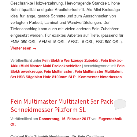
Geschränkte Holzverzahnung. Hervorragende Standzeit, hohe
Schnittqualität und guter Arbeitsfortschritt. Als Mini-Kreissäge
ideal für lange, gerade Schnitte und zum Ausschneiden von
verlegtem Parkett, Laminat und Wandvertäfelungen. Der
Tiefenanschlag kann auch mit vielen anderen Fein Zubehören
eingesetzt werden. Für exaktes Arbeiten auf Tiefe. (passend für
FMM 350 QSL, AFMM 18 QSL, AFSC 18 QSL, FSC 500 QSL).
Weiterlesen
→
Veröffentlicht unter
Fein Elektro Werkzeuge Zubehör
,
Fein Elektro-
Akku Multi Master Multi Dreieckschleifer
|
Verschlagwortet mit
Fein
Elektrowerkzeuge
,
Fein Multimaster
,
Fein Multimaster Multitalent
Set HSS Sägeblatt Holz Ø100mm SLP
|
Kommentar hinterlassen
Fein Multimaster Multitalent 5er Pack
Schneidmesser Pilzform SL
Veröffentlicht am
Donnerstag, 16. Februar 2017
von
Fugentechnik
Ott
Original Fein Zubehör-Nachbezug, für Fein Oszillierer