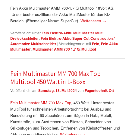
Fein Akku Multimaster AMM 700-1.7 Q Multitool 18Volt AS.
Unser bester oszillierender Akku-MultiMaster für den Kfz-
Bereich. (Ehemaliger Name: SuperCut).
Weiterlesen
→
Veröffentlicht unter
Fein Elektro-Akku Multi Master Multi
Dreieckschleifer
,
Fein Elektro-Akku Super Cut Construction /
Automotive Multischneider
|
Verschlagwortet mit
Fein
,
Fein Akku
Multimaster
,
Multimaster AMM 700 1.7 Q
,
Multitool
Fein Multimaster MM 700 Max Top
Multitool 450 Watt in L-Boxx
Veröffentlicht am
Samstag, 18. Mai 2024
von
Fugentechnik Ott
Fein Multimaster MM 700 Max Top
, 450 Watt. Unser bestes
MultiTool für schnellsten Arbeitsfortschritt bei Ausbau und
Renovierung mit 60 Zubehören-zum Sägen in Holz, Metall,
Kunststoffe, zum Austrennen von Fliesen, Schneiden von
Silikonfugen und Teppichen, Entfernen von Klebstoffresten und
Abtragen von Fliesenkleber.
Weiterlesen
→