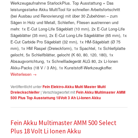
Werkzeugaufnahme StarlockPlus. Top Ausstattung = Das
leistungsstarke Akku MultiTool für schnellen Arbeitsfortschritt
(bei Ausbau und Renovierung) mit über 30 Zubehören – zum
Sägen in Holz und Metall, Schleifen, Fliesen austrennen und
mehr. 1x E-Cut Long-Life Sägeblatt (10 mm), 2x E-Cut Long-Life
Sägeblätter (35 mm), 2x E-Cut Long-Life Sägeblätter (65 mm), 1x
E-Cut Carbide Pro Sägeblatt (32 mm), 1x HM-Sägeblatt (Ø 75
mm), 1x HM Raspel (Dreieckform), 1x Spachtel, 1x Schleifplatte
gelocht, 5x Schleifblätter, gelocht (K 60, 80, 120, 180), 1x
Absaugvorrichtung, 1x Schnellladegerät ALG 80, 2x Li-Ionen
Akku-Packs (18 V / 3 Ah), 1x Kunststoff-Werkzeugkoffer.
Weiterlesen
→
Veröffentlicht unter
Fein Elektro-Akku Multi Master Multi
Dreieckschleifer
|
Verschlagwortet mit
Fein Akku Multimaster AMM
500 Plus Top Ausstattung 18Volt 3 Ah Li-Ionen Akku
Fein Akku Multimaster AMM 500 Select
Plus 18 Volt Li Ionen Akku