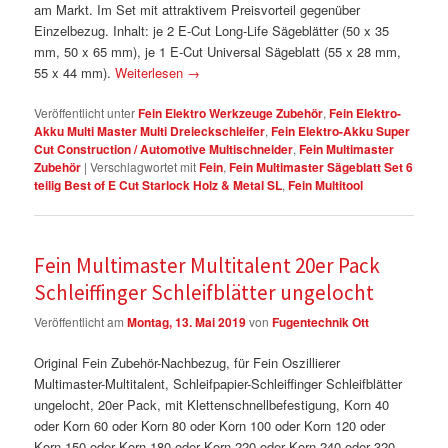
am Markt. Im Set mit attraktivem Preisvorteil gegenüber
Einzelbezug. Inhalt: je 2 E-Cut Long-Life Sägeblätter (50 x 35
mm, 50 x 65 mm), je 1 E-Cut Universal Sägeblatt (55 x 28 mm,
55 x 44 mm).
Weiterlesen
→
Veröffentlicht unter
Fein Elektro Werkzeuge Zubehör
,
Fein Elektro-
Akku Multi Master Multi Dreieckschleifer
,
Fein Elektro-Akku Super
Cut Construction / Automotive Multischneider
,
Fein Multimaster
Zubehör
|
Verschlagwortet mit
Fein
,
Fein Multimaster Sägeblatt Set 6
teilig Best of E Cut Starlock Holz & Metal SL
,
Fein Multitool
Fein Multimaster Multitalent 20er Pack
Schleiffinger Schleifblätter ungelocht
Veröffentlicht am
Montag, 13. Mai 2019
von
Fugentechnik Ott
Original Fein Zubehör-Nachbezug, für Fein Oszillierer
Multimaster-Multitalent, Schleifpapier-Schleiffinger Schleifblätter
ungelocht, 20er Pack, mit Klettenschnellbefestigung, Korn 40
oder Korn 60 oder Korn 80 oder Korn 100 oder Korn 120 oder
Korn 150 oder Korn 180 oder Korn 220 oder Korn 240 oder 320