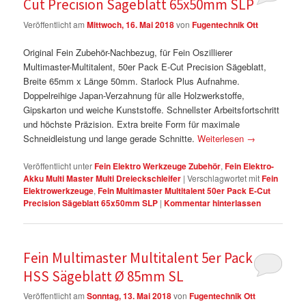
Cut Precision Sägeblatt 65x50mm SLP
Veröffentlicht am
Mittwoch, 16. Mai 2018
von
Fugentechnik Ott
Original Fein Zubehör-Nachbezug, für Fein Oszillierer
Multimaster-Multitalent, 50er Pack E-Cut Precision Sägeblatt,
Breite 65mm x Länge 50mm. Starlock Plus Aufnahme.
Doppelreihige Japan-Verzahnung für alle Holzwerkstoffe,
Gipskarton und weiche Kunststoffe. Schnellster Arbeitsfortschritt
und höchste Präzision. Extra breite Form für maximale
Schneidleistung und lange gerade Schnitte.
Weiterlesen
→
Veröffentlicht unter
Fein Elektro Werkzeuge Zubehör
,
Fein Elektro-
Akku Multi Master Multi Dreieckschleifer
|
Verschlagwortet mit
Fein
Elektrowerkzeuge
,
Fein Multimaster Multitalent 50er Pack E-Cut
Precision Sägeblatt 65x50mm SLP
|
Kommentar hinterlassen
Fein Multimaster Multitalent 5er Pack Voll
HSS Sägeblatt Ø 85mm SL
Veröffentlicht am
Sonntag, 13. Mai 2018
von
Fugentechnik Ott