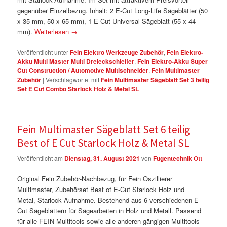
gegenüber Einzelbezug. Inhalt: 2 E-Cut Long-Life Sägeblätter (50
x 35 mm, 50 x 65 mm), 1 E-Cut Universal Sägeblatt (55 x 44
mm).
Weiterlesen
→
Veröffentlicht unter
Fein Elektro Werkzeuge Zubehör
,
Fein Elektro-
Akku Multi Master Multi Dreieckschleifer
,
Fein Elektro-Akku Super
Cut Construction / Automotive Multischneider
,
Fein Multimaster
Zubehör
|
Verschlagwortet mit
Fein Multimaster Sägeblatt Set 3 teilig
Set E Cut Combo Starlock Holz & Metal SL
Fein Multimaster Sägeblatt Set 6 teilig
Best of E Cut Starlock Holz & Metal SL
Veröffentlicht am
Dienstag, 31. August 2021
von
Fugentechnik Ott
Original Fein Zubehör-Nachbezug, für Fein Oszillierer
Multimaster, Zubehörset Best of E-Cut Starlock Holz und
Metal, Starlock Aufnahme. Bestehend aus 6 verschiedenen E-
Cut Sägeblättern für Sägearbeiten in Holz und Metall. Passend
für alle FEIN Multitools sowie alle anderen gängigen Multitools