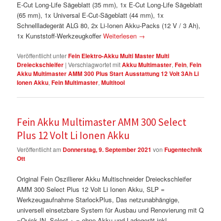
E-Cut Long-Life Sägeblatt (35 mm), 1x E-Cut Long-Life Sägeblatt
(65 mm), 1x Universal E-Cut-Sägeblatt (44 mm), 1x
Schnellladegerät ALG 80, 2x Li-Ionen Akku-Packs (12 V / 3 Ah),
1x Kunststoff-Werkzeugkoffer
Weiterlesen
→
Veröffentlicht unter
Fein Elektro-Akku Multi Master Multi
Dreieckschleifer
|
Verschlagwortet mit
Akku Multimaster
,
Fein
,
Fein
Akku Multimaster AMM 300 Plus Start Ausstattung 12 Volt 3Ah Li
Ionen Akku
,
Fein Multimaster
,
Multitool
Fein Akku Multimaster AMM 300 Select
Plus 12 Volt Li Ionen Akku
Veröffentlicht am
Donnerstag, 9. September 2021
von
Fugentechnik
Ott
Original Fein Oszillierer Akku Multischneider Dreieckschleifer
AMM 300 Select Plus 12 Volt Li Ionen Akku, SLP =
Werkzeugaufnahme StarlockPlus, Das netzunabhängige,
universell einsetzbare System für Ausbau und Renovierung mit Q
=Quick IN. Select + = ohne Akku und Ladegerät inkl.