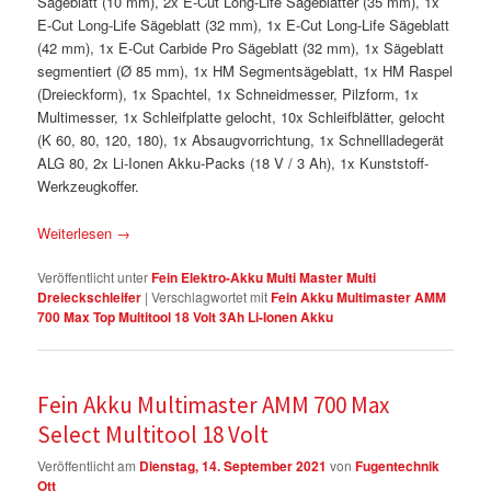
Sägeblatt (10 mm), 2x E-Cut Long-Life Sägeblätter (35 mm), 1x
E-Cut Long-Life Sägeblatt (32 mm), 1x E-Cut Long-Life Sägeblatt
(42 mm), 1x E-Cut Carbide Pro Sägeblatt (32 mm), 1x Sägeblatt
segmentiert (Ø 85 mm), 1x HM Segmentsägeblatt, 1x HM Raspel
(Dreieckform), 1x Spachtel, 1x Schneidmesser, Pilzform, 1x
Multimesser, 1x Schleifplatte gelocht, 10x Schleifblätter, gelocht
(K 60, 80, 120, 180), 1x Absaugvorrichtung, 1x Schnellladegerät
ALG 80, 2x Li-Ionen Akku-Packs (18 V / 3 Ah), 1x Kunststoff-
Werkzeugkoffer.
Weiterlesen
→
Veröffentlicht unter
Fein Elektro-Akku Multi Master Multi
Dreieckschleifer
|
Verschlagwortet mit
Fein Akku Multimaster AMM
700 Max Top Multitool 18 Volt 3Ah Li-Ionen Akku
Fein Akku Multimaster AMM 700 Max
Select Multitool 18 Volt
Veröffentlicht am
Dienstag, 14. September 2021
von
Fugentechnik
Ott