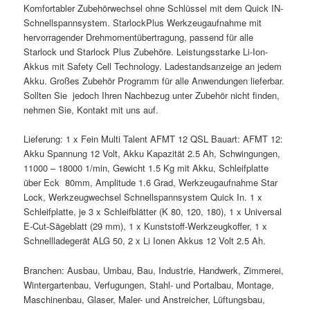
Komfortabler Zubehörwechsel ohne Schlüssel mit dem Quick IN-
Schnellspannsystem. StarlockPlus Werkzeugaufnahme mit
hervorragender Drehmomentübertragung, passend für alle
Starlock und Starlock Plus Zubehöre. Leistungsstarke Li-Ion-
Akkus mit Safety Cell Technology. Ladestandsanzeige an jedem
Akku. Großes Zubehör Programm für alle Anwendungen lieferbar.
Sollten Sie jedoch Ihren Nachbezug unter Zubehör nicht finden,
nehmen Sie, Kontakt mit uns auf.
Lieferung: 1 x Fein Multi Talent AFMT 12 QSL Bauart: AFMT 12:
Akku Spannung 12 Volt, Akku Kapazität 2.5 Ah, Schwingungen,
11000 – 18000 1/min, Gewicht 1.5 Kg mit Akku, Schleifplatte
über Eck 80mm, Amplitude 1.6 Grad, Werkzeugaufnahme Star
Lock, Werkzeugwechsel Schnellspannsystem Quick In. 1 x
Schleifplatte, je 3 x Schleifblätter (K 80, 120, 180), 1 x Universal
E-Cut-Sägeblatt (29 mm), 1 x Kunststoff-Werkzeugkoffer, 1 x
Schnellladegerät ALG 50, 2 x Li Ionen Akkus 12 Volt 2.5 Ah.
Branchen: Ausbau, Umbau, Bau, Industrie, Handwerk, Zimmerei,
Wintergartenbau, Verfugungen, Stahl- und Portalbau, Montage,
Maschinenbau, Glaser, Maler- und Anstreicher, Lüftungsbau,