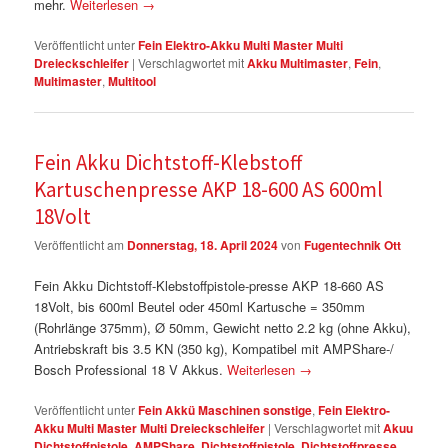
mehr.
Weiterlesen
→
Veröffentlicht unter
Fein Elektro-Akku Multi Master Multi
Dreieckschleifer
|
Verschlagwortet mit
Akku Multimaster
,
Fein
,
Multimaster
,
Multitool
Fein Akku Dichtstoff-Klebstoff
Kartuschenpresse AKP 18-600 AS 600ml
18Volt
Veröffentlicht am
Donnerstag, 18. April 2024
von
Fugentechnik Ott
Fein Akku Dichtstoff-Klebstoffpistole-presse AKP 18-660 AS
18Volt, bis 600ml Beutel oder 450ml Kartusche = 350mm
(Rohrlänge 375mm), Ø 50mm, Gewicht netto 2.2 kg (ohne Akku),
Antriebskraft bis 3.5 KN (350 kg), Kompatibel mit AMPShare-/
Bosch Professional 18 V Akkus.
Weiterlesen
→
Veröffentlicht unter
Fein Akkü Maschinen sonstige
,
Fein Elektro-
Akku Multi Master Multi Dreieckschleifer
|
Verschlagwortet mit
Akuu
Dichtstoffpistole
,
AMPShare
,
Dichtstoffpistole
,
Dichtstoffpresse
,