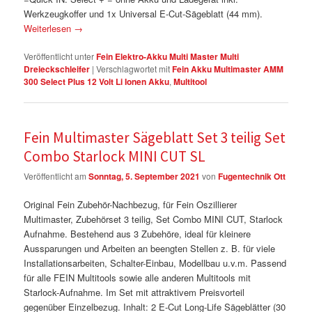
Werkzeugkoffer und 1x Universal E-Cut-Sägeblatt (44 mm).
Weiterlesen
→
Veröffentlicht unter
Fein Elektro-Akku Multi Master Multi
Dreieckschleifer
|
Verschlagwortet mit
Fein Akku Multimaster AMM
300 Select Plus 12 Volt Li Ionen Akku
,
Multitool
Fein Multimaster Sägeblatt Set 3 teilig Set
Combo Starlock MINI CUT SL
Veröffentlicht am
Sonntag, 5. September 2021
von
Fugentechnik Ott
Original Fein Zubehör-Nachbezug, für Fein Oszillierer
Multimaster, Zubehörset 3 teilig, Set Combo MINI CUT, Starlock
Aufnahme. Bestehend aus 3 Zubehöre, ideal für kleinere
Aussparungen und Arbeiten an beengten Stellen z. B. für viele
Installationsarbeiten, Schalter-Einbau, Modellbau u.v.m. Passend
für alle FEIN Multitools sowie alle anderen Multitools mit
Starlock-Aufnahme. Im Set mit attraktivem Preisvorteil
gegenüber Einzelbezug. Inhalt: 2 E-Cut Long-Life Sägeblätter (30