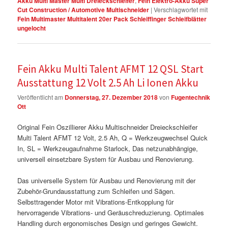
Akku Multi Master Multi Dreieckschleifer
,
Fein Elektro-Akku Super
Cut Construction / Automotive Multischneider
|
Verschlagwortet mit
Fein Multimaster Multitalent 20er Pack Schleiffinger Schleifblätter
ungelocht
Fein Akku Multi Talent AFMT 12 QSL Start
Ausstattung 12 Volt 2.5 Ah Li Ionen Akku
Veröffentlicht am
Donnerstag, 27. Dezember 2018
von
Fugentechnik
Ott
Original Fein Oszillierer Akku Multischneider Dreieckschleifer
Multi Talent AFMT 12 Volt, 2.5 Ah, Q = Werkzeugwechsel Quick
In, SL = Werkzeugaufnahme Starlock, Das netzunabhängige,
universell einsetzbare System für Ausbau und Renovierung.
Das universelle System für Ausbau und Renovierung mit der
Zubehör-Grundausstattung zum Schleifen und Sägen.
Selbsttragender Motor mit Vibrations-Entkopplung für
hervorragende Vibrations- und Geräuschreduzierung. Optimales
Handling durch ergonomisches Design und geringes Gewicht.