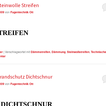
teinwolle Streifen
2009
von
Fugentechnik Ott
TREIFEN
er
|
Verschlagwortet mit
Dämmstreifen
,
Dämmung
,
Steinwollstreifen
,
Technisch
ntar
Brandschutz Dichtschnur
2009
von
Fugentechnik Ott
 DICHTSCHNUR