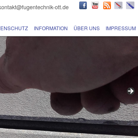
kontakt@fugentechnik-ott.de
hseln
 Inhalt wechseln
TENSCHUTZ
INFORMATION
ÜBER UNS
IMPRESSUM