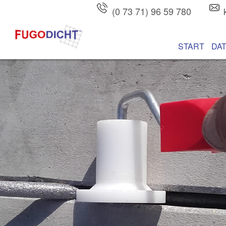
(0 73 71) 96 59 780
Hauptmenü
Zum Inhalt wec
Zum sekundären
START
DA