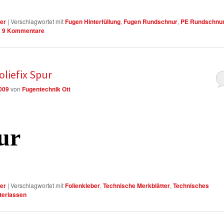
er
|
Verschlagwortet mit
Fugen Hinterfüllung
,
Fugen Rundschnur
,
PE Rundschnu
|
9
Kommentare
oliefix Spur
2009
von
Fugentechnik Ott
ur
er
|
Verschlagwortet mit
Folienkleber
,
Technische Merkblätter
,
Technisches
terlassen