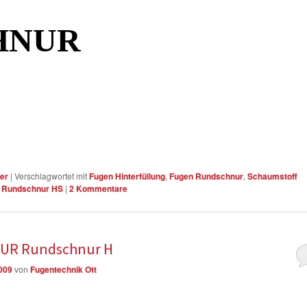
HNUR
er
|
Verschlagwortet mit
Fugen Hinterfüllung
,
Fugen Rundschnur
,
Schaumstoff
U Rundschnur HS
|
2
Kommentare
 PUR Rundschnur H
2009
von
Fugentechnik Ott