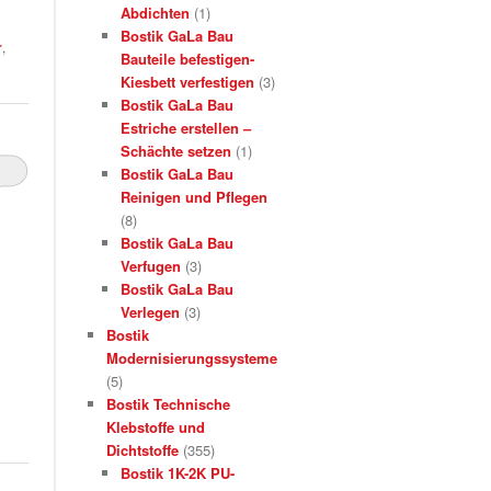
Abdichten
(1)
Bostik GaLa Bau
r
,
Bauteile befestigen-
Kiesbett verfestigen
(3)
Bostik GaLa Bau
Estriche erstellen –
Schächte setzen
(1)
Bostik GaLa Bau
Reinigen und Pflegen
(8)
Bostik GaLa Bau
Verfugen
(3)
Bostik GaLa Bau
Verlegen
(3)
Bostik
Modernisierungssysteme
(5)
Bostik Technische
Klebstoffe und
Dichtstoffe
(355)
Bostik 1K-2K PU-