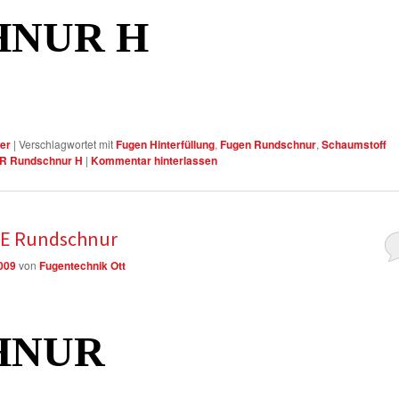
HNUR H
er
|
Verschlagwortet mit
Fugen Hinterfüllung
,
Fugen Rundschnur
,
Schaumstoff
UR Rundschnur H
|
Kommentar hinterlassen
PE Rundschnur
2009
von
Fugentechnik Ott
HNUR