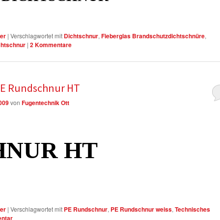
er
|
Verschlagwortet mit
Dichtschnur
,
Fieberglas Brandschutzdichtschnüre
,
chtschnur
|
2
Kommentare
PE Rundschnur HT
2009
von
Fugentechnik Ott
HNUR HT
er
|
Verschlagwortet mit
PE Rundschnur
,
PE Rundschnur weiss
,
Technisches
ntar