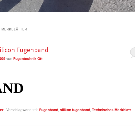
E MERKBLÄTTER
Silicon Fugenband
2009
von
Fugentechnik Ott
AND
er
|
Verschlagwortet mit
Fugenband
,
silikon fugenband
,
Technisches Merkblatt