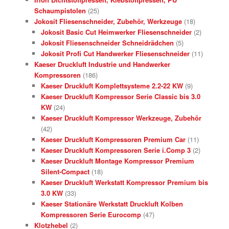
Schaumpistolen
(25)
Jokosit Fliesenschneider, Zubehör, Werkzeuge
(18)
Jokosit Basic Cut Heimwerker Fliesenschneider
(2)
Jokosit Fliesenschneider Schneidrädchen
(5)
Jokosit Profi Cut Handwerker Fliesenschneider
(11)
Kaeser Druckluft Industrie und Handwerker
Kompressoren
(186)
Kaeser Druckluft Komplettsysteme 2.2-22 KW
(9)
Kaeser Druckluft Kompressor Serie Classic bis 3.0
KW
(24)
Kaeser Druckluft Kompressor Werkzeuge, Zubehör
(42)
Kaeser Druckluft Kompressoren Premium Car
(11)
Kaeser Druckluft Kompressoren Serie i.Comp 3
(2)
Kaeser Druckluft Montage Kompressor Premium
Silent-Compact
(18)
Kaeser Druckluft Werkstatt Kompressor Premium bis
3.0 KW
(33)
Kaeser Stationäre Werkstatt Druckluft Kolben
Kompressoren Serie Eurocomp
(47)
Klotzhebel
(2)