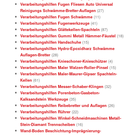
Verarbeitungshilfen Fugen Fliesen Auto Universal
Reinigungs Schwämme-Bretter-Auflagen
(27)
Verarbeitungshilfen Fugen Schwämme
(11)
Verarbeitungshilfen Fugenwerkzeuge
(41)
Verarbeitungshilfen Glättekellen-Spachteln
(87)
Verarbeitungshilfen Gummi Metall Hämmer-Fäustel
(18)
Verarbeitungshilfen Handschuhe
(15)
Verarbeitungshilfen Hydro-Epoxidharz Schwämme
Auflagen-Bretter
(28)
Verarbeitungshilfen Knieschoner-Knieschützer
(4)
Verarbeitungshilfen Maler Walzen-Roller-Pinsel
(15)
Verarbeitungshilfen Maler-Maurer-Gipser Spachteln-
Kellen
(61)
Verarbeitungshilfen Messer-Schaber-Klingen
(32)
Verarbeitungshilfen Porenbeton-Gasbeton-
Kalksandstein Werkzeuge
(35)
Verarbeitungshilfen Reibebretter und Auflagen
(26)
Verarbeitungshilfen Rührer
(22)
Verarbeitungshilfen Winkel-Schneidmaschinen Metall-
Stein-Diamant Trennscheiben
(16)
Wand-Boden Beschichtung-Imprägnierung-