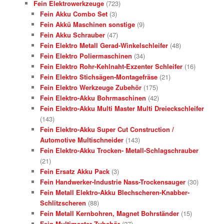
Fein Elektrowerkzeuge
(723)
Fein Akku Combo Set
(3)
Fein Akkü Maschinen sonstige
(9)
Fein Akku Schrauber
(47)
Fein Elektro Metall Gerad-Winkelschleifer
(48)
Fein Elektro Poliermaschinen
(34)
Fein Elektro Rohr-Kehlnaht-Exzenter Schleifer
(16)
Fein Elektro Stichsägen-Montagefräse
(21)
Fein Elektro Werkzeuge Zubehör
(175)
Fein Elektro-Akku Bohrmaschinen
(42)
Fein Elektro-Akku Multi Master Multi Dreieckschleifer
(143)
Fein Elektro-Akku Super Cut Construction /
Automotive Multischneider
(143)
Fein Elektro-Akku Trocken- Metall-Schlagschrauber
(21)
Fein Ersatz Akku Pack
(3)
Fein Handwerker-Industrie Nass-Trockensauger
(30)
Fein Metall Elektro-Akku Blechscheren-Knabber-
Schlitzscheren
(88)
Fein Metall Kernbohren, Magnet Bohrständer
(15)
Fein Multimaster Zubehör
(27)