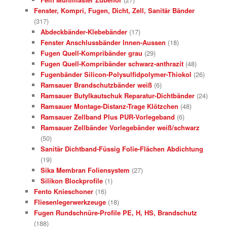
Fenster, Kompri, Fugen, Dicht, Zell, Sanitär Bänder
(317)
Abdeckbänder-Klebebänder
(17)
Fenster Anschlussbänder Innen-Aussen
(18)
Fugen Quell-Kompribänder grau
(29)
Fugen Quell-Kompribänder schwarz-anthrazit
(48)
Fugenbänder Silicon-Polysulfidpolymer-Thiokol
(26)
Ramsauer Brandschutzbänder weiß
(6)
Ramsauer Butylkautschuk Reparatur-Dichtbänder
(24)
Ramsauer Montage-Distanz-Trage Klötzchen
(48)
Ramsauer Zellband Plus PUR-Vorlegeband
(6)
Ramsauer Zellbänder Vorlegebänder weiß/schwarz
(50)
Sanitär Dichtband-Füssig Folie-Flächen Abdichtung
(19)
Sika Membran Foliensystem
(27)
Silikon Blockprofile
(1)
Fento Knieschoner
(16)
Fliesenlegerwerkzeuge
(18)
Fugen Rundschnüre-Profile PE, H, HS, Brandschutz
(188)