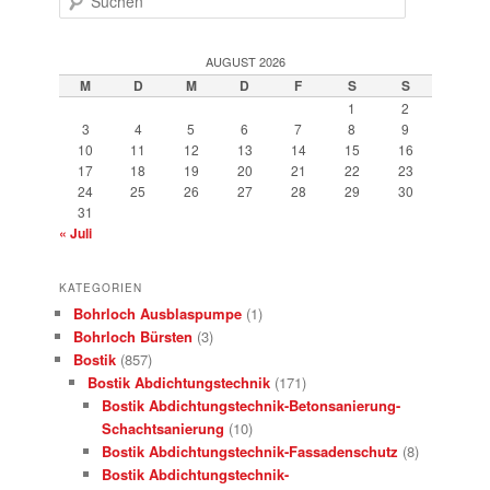
AUGUST 2026
M
D
M
D
F
S
S
1
2
3
4
5
6
7
8
9
10
11
12
13
14
15
16
17
18
19
20
21
22
23
24
25
26
27
28
29
30
31
« Juli
KATEGORIEN
Bohrloch Ausblaspumpe
(1)
Bohrloch Bürsten
(3)
Bostik
(857)
Bostik Abdichtungstechnik
(171)
Bostik Abdichtungstechnik-Betonsanierung-
Schachtsanierung
(10)
Bostik Abdichtungstechnik-Fassadenschutz
(8)
Bostik Abdichtungstechnik-