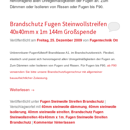
hervorragend allen Unregelmäßigkeiten der Fugen an. Zum
Dämmen oder Isolieren von Rissen oder Fugen bis F90.
Brandschutz Fugen Steinwollstreifen
40x40mm x 1m 144m Großspende
Veröffentlicht am
Freitag, 25. Dezember 2009
von
Fugentechnik Ott
Unbrennbarer Fugenfüllstoff Brandklasse A1, im Brandschutzbereich. Flexibel,
elastisch und passt sich hervorragend allen Unregelmäßigkeiten der Fugen an.
Zum Dämmen oder Isolieren von Fugen und Rissen. Für Fugen bis F90,
ab F90
verwenden Sie bitte unsere Brandschutzfugenschnur mit allgemeiner
bauaufsichtlicher Zulassung.
Weiterlesen
→
Veröffentlicht unter
Fugen Steinwolle Streifen Brandschutz
|
Verschlagwortet mit
40mm steinwolle dämmung
,
40mm steinwolle
isolierung
,
40mm steinwolle streifen
,
Brandschutz Fugen
Steinwollstreifen 40x40mm x 1m
,
Fugen Steinwolle Streifen
Brandschutz
|
Kommentar hinterlassen