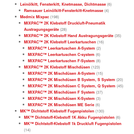
Leinölkitt, Fensterkitt, Knetmasse, Dichtmasse
(6)
Ramsauer Leinölkitt-Fensterkitt-Knetmasse
(4)
Medmix Mixpac
(198)
MIXPAC™ 2K Klebstoff Druckluft-Pneumatik
Austragungsgeräte
(28)
MIXPAC™ 2K Klebstoff Hand Austragungsgeräte
(35)
MIXPAC™ 2K Klebstoff Leerkartuschen
(16)
MIXPAC™ Leerkartuschen A-System
(2)
MIXPAC™ Leerkartuschen C-system
(6)
MIXPAC™ Leerkartuschen F-System
(8)
MIXPAC™ 2K Klebstoff Mischdüsen
(123)
MIXPAC™ 2K Mischdüsen A-System
(15)
MIXPAC™ 2K Mischdüsen B System, S System
(20)
MIXPAC™ 2K Mischdüsen C System, Q System
(45)
MIXPAC™ 2K Mischdüsen F System
(37)
MIXPAC™ 2K Mischdüsen K-System
(3)
MIXPAC™ 2K Mischdüsen ME Serie
(6)
MK™ Dichtstoff Klebstoff Fugenpistolen
(130)
MK™ Dichtstoff-Klebstoff 1K Akku Fugenpistolen
(6)
MK™ Dichtstoff-Klebstoff 1k Druckluft Fugenpistolen
(14)