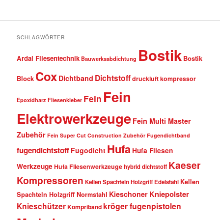
SCHLAGWÖRTER
Bostik
Ardal Fliesentechnik
Bostik
Bauwerksabdichtung
Cox
Dichtstoff
Dichtband
Block
druckluft kompressor
Fein
Fein
Epoxidharz Fliesenkleber
Elektrowerkzeuge
Fein Multi Master
Zubehör
Fein Super Cut Construction Zubehör
Fugendichtband
Hufa
fugendichtstoff
Fugodicht
Hufa Fliesen
Kaeser
Werkzeuge
Hufa Fliesenwerkzeuge
hybrid dichtstoff
Kompressoren
Kellen
Kellen Spachteln Holzgriff Edelstahl
Kniepolster
Kieschoner
Spachteln Holzgriff Normstahl
kröger fugenpistolen
Knieschützer
Kompriband