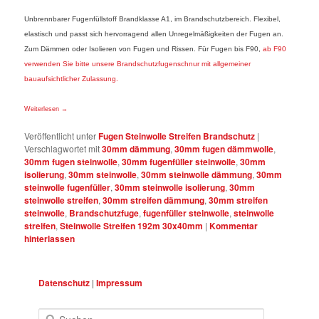
Unbrennbarer Fugenfüllstoff Brandklasse A1, im Brandschutzbereich. Flexibel,
elastisch und passt sich hervorragend allen Unregelmäßigkeiten der Fugen an.
Zum Dämmen oder Isolieren von Fugen und Rissen. Für Fugen bis F90,
ab F90
verwenden Sie bitte unsere Brandschutzfugenschnur mit allgemeiner
bauaufsichtlicher Zulassung.
Weiterlesen
→
Veröffentlicht unter
Fugen Steinwolle Streifen Brandschutz
|
Verschlagwortet mit
30mm dämmung
,
30mm fugen dämmwolle
,
30mm fugen steinwolle
,
30mm fugenfüller steinwolle
,
30mm
isolierung
,
30mm steinwolle
,
30mm steinwolle dämmung
,
30mm
steinwolle fugenfüller
,
30mm steinwolle isolierung
,
30mm
steinwolle streifen
,
30mm streifen dämmung
,
30mm streifen
steinwolle
,
Brandschutzfuge
,
fugenfüller steinwolle
,
steinwolle
streifen
,
Steinwolle Streifen 192m 30x40mm
|
Kommentar
hinterlassen
Datenschutz
|
Impressum
Suchen