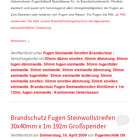
Unbrennbarer Fugenfüllstoff Brandklasse A1, im Brandschutzbereich. Flexibel,
elastisch und passt sich hervorragend allen Unregelmäßigkeiten der Fugen an.
Zum Dämmen oder Isolieren von Fugen und Rissen. Für Fugen bis F90,
ab F90
verwenden Sie bitte unsere Brandschutzfugenschnur mit allgemeiner
bauaufsichtlicher Zulassung.
Weiterlesen
→
Veröffentlicht unter
Fugen Steinwolle Streifen Brandschutz
|
Verschlagwortet mit
50mm dämm streifen
,
50mm dämmung
,
50mm
fugen dämmwolle
,
50mm fugen steinwolle
,
50mm fugenfüller
steinwolle
,
50mm steinwolle
,
50mm steinwolle dämmung
,
50mm
steinwolle fugenfüller
,
50mm steinwolle isolierung
,
50mm
steinwolle streifen
,
50mm streifen dämmung
,
50mm streifen
steinwolle
,
Brandschutz Fugen Steinwollstreifen 40x50mm x 1m
120m
,
fugen steinwolle
|
Kommentar hinterlassen
Brandschutz Fugen Steinwollstreifen
30x40mm x 1m 192m Großspender
Veröffentlicht am
Donnerstag, 16. April 2009
von
Fugentechnik Ott