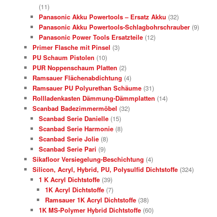
(11)
Panasonic Akku Powertools – Ersatz Akku
(32)
Panasonic Akku Powertools-Schlagbohrschrauber
(9)
Panasonic Power Tools Ersatzteile
(12)
Primer Flasche mit Pinsel
(3)
PU Schaum Pistolen
(10)
PUR Noppenschaum Platten
(2)
Ramsauer Flächenabdichtung
(4)
Ramsauer PU Polyurethan Schäume
(31)
Rollladenkasten Dämmung-Dämmplatten
(14)
Scanbad Badezimmermöbel
(32)
Scanbad Serie Danielle
(15)
Scanbad Serie Harmonie
(8)
Scanbad Serie Jolie
(8)
Scanbad Serie Pari
(9)
Sikafloor Versiegelung-Beschichtung
(4)
Silicon, Acryl, Hybrid, PU, Polysulfid Dichtstoffe
(324)
1 K Acryl Dichtstoffe
(39)
1K Acryl Dichtstoffe
(7)
Ramsauer 1K Acryl Dichtstoffe
(38)
1K MS-Polymer Hybrid Dichtstoffe
(60)