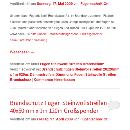
Veröffentlicht am
Sonntag, 17. Mai 2009
von
Fugentechnik Ott
Unbrennbarer Fugenfüllstoff Brandklasse A1, im Brandschutzbereich. Flexibel,
elastisch und passt sich hervorragend allen Unregelmäßigkeiten der Fugen an.
Zum Dämmen oder Isolieren von Fugen und Rissen. Für Fugen bis F90,
ab F90
verwenden Sie
bitte unsere Brandschutzfugenschnur mit allgemeiner
bauaufsichtlicher Zulassung.
Weiterlesen
→
Veröffentlicht unter
Fugen Steinwolle Streifen Brandschutz
|
Verschlagwortet mit
Brandschutz Fugen Steinwollstreifen 20x20mm
x 1m 625m
,
Dämmstreifen
,
Dämmung
,
Fugen Steinwolle Streifen
Brandschutz
|
Kommentar hinterlassen
Brandschutz Fugen Steinwollstreifen
40x50mm x 1m 120m Großspender
Veröffentlicht am
Freitag, 17. April 2009
von
Fugentechnik Ott