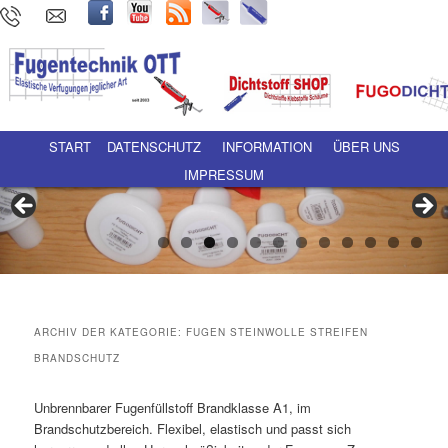
Hauptmenü
Zum Inhalt wechseln
Zum sekundären Inhalt wechseln
START
DATENSCHUTZ
INFORMATION
ÜBER UNS
IMPRESSUM
ARCHIV DER KATEGORIE:
FUGEN STEINWOLLE STREIFEN
BRANDSCHUTZ
Unbrennbarer Fugenfüllstoff Brandklasse A1, im
Brandschutzbereich. Flexibel, elastisch und passt sich