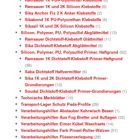
Ramsauer 1K und 2K Silicon Klebstoffe
(6)
Sika Anchor Fix 2 K Anker Klebstoffe
(2)
Sikabond 1K PU-Polyurethan Klebstoffe
(6)
Sikasil 1K und 2K Silicon Klebstoffe
(1)
Silicon, Polymer, PU, Polysulfid Abglättmittel
(13)
Ramsauer Dichtstoff-Klebstoff Glättmittel
(11)
Sika Dichtstoff-Klebstoff Abglättmittel
(6)
Silicon, Polymer, PU, Polysulfid Primer, Haftgrund
(52)
Ramsauer 1K Dichtstoff-Klebstoff Primer-Haftgrund
(38)
Saba Dichtstoff Haftvermittler
(6)
Sika 1K und 2K Dichtstoff-Klebstoff Primer-
Grundierungen
(10)
Soudal Dichtstoff-Klebstoff Primer-Grundierungen
(1)
Technische Merkblätter
(10)
Transport-Lager Schutz Pads-Profile
(29)
Verarbeitungshilfen Abstauber Kehrwisch Besen
(1)
Verarbeitungshilfen Aus Fug Bretter und Auflagen
(33)
Verarbeitungshilfen Eimer Kübel Waschsets
(14)
Verarbeitungshilfen Farb Pinsel-Roller-Walzen
(51)
Verarbeitungshilfen Fliesenverlegung
(26)