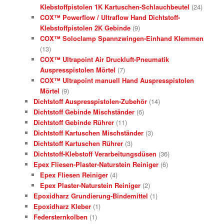
Klebstoffpistolen 1K Kartuschen-Schlauchbeutel
(24)
COX™ Powerflow / Ultraflow Hand Dichtstoff-
Klebstoffpistolen 2K Gebinde
(9)
COX™ Soloclamp Spannzwingen-Einhand Klemmen
(13)
COX™ Ultrapoint Air Druckluft-Pneumatik
Auspresspistolen Mörtel
(7)
COX™ Ultrapoint manuell Hand Auspresspistolen
Mörtel
(9)
Dichtstoff Auspresspistolen-Zubehör
(14)
Dichtstoff Gebinde Mischständer
(6)
Dichtstoff Gebinde Rührer
(11)
Dichtstoff Kartuschen Mischständer
(3)
Dichtstoff Kartuschen Rührer
(3)
Dichtstoff-Klebstoff Verarbeitungsdüsen
(36)
Epex Fliesen-Plaster-Naturstein Reiniger
(6)
Epex Fliesen Reiniger
(4)
Epex Plaster-Naturstein Reiniger
(2)
Epoxidharz Grundierung-Bindemittel
(1)
Epoxidharz Kleber
(1)
Federsternkolben
(1)