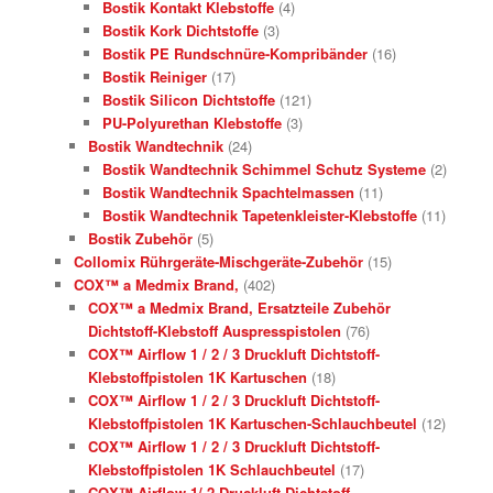
Bostik Kontakt Klebstoffe
(4)
Bostik Kork Dichtstoffe
(3)
Bostik PE Rundschnüre-Kompribänder
(16)
Bostik Reiniger
(17)
Bostik Silicon Dichtstoffe
(121)
PU-Polyurethan Klebstoffe
(3)
Bostik Wandtechnik
(24)
Bostik Wandtechnik Schimmel Schutz Systeme
(2)
Bostik Wandtechnik Spachtelmassen
(11)
Bostik Wandtechnik Tapetenkleister-Klebstoffe
(11)
Bostik Zubehör
(5)
Collomix Rührgeräte-Mischgeräte-Zubehör
(15)
COX™ a Medmix Brand,
(402)
COX™ a Medmix Brand, Ersatzteile Zubehör
Dichtstoff-Klebstoff Auspresspistolen
(76)
COX™ Airflow 1 / 2 / 3 Druckluft Dichtstoff-
Klebstoffpistolen 1K Kartuschen
(18)
COX™ Airflow 1 / 2 / 3 Druckluft Dichtstoff-
Klebstoffpistolen 1K Kartuschen-Schlauchbeutel
(12)
COX™ Airflow 1 / 2 / 3 Druckluft Dichtstoff-
Klebstoffpistolen 1K Schlauchbeutel
(17)
COX™ Airflow 1/ 2 Druckluft Dichtstoff-