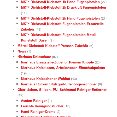
MK™ Dichtstoff-Klebstoff 1k Hand Fugenpistolen
(27)
MK™ Dichtstoff-Klebstoff 2k Druckluft Fugenpistolen
(11)
MK™ Dichtstoff-Klebstoff 2k Hand Fugenpistolen
(21)
MK™ Dichtstoff-Klebstoff Fugenpistolen Ersatzteile-
Zubehör
(43)
MK™ Dichtstoff-Klebstoff Fugenpistolen Metall-
Kunststoff Düsen
(8)
Mörtel Dichtstoff Klebstoff Pressen Zubehör
(6)
News
(1)
Nierhaus Knieschutz
(87)
Nierhaus Ersatzteile-Zubehör Riemen Knöpfe
(20)
Nierhaus Kniekissen, Arbeitshosen Einschubpolster
(19)
Nierhaus Knieschoner Wohltat
(43)
Nierhaus Rücken Stützgurt-Ellenbogenschoner
(6)
Oberflächen, Silicon, PU, Schimmel Reiniger-Entferner
(49)
Aceton Reiniger
(1)
Feuchte Reinigungstücher
(10)
Hand Reiniger-Creme
(2)
PU Schaum Entferner-Reiniger
(3)