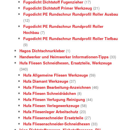
Fugodicht Dichtstoff Fugenzieher
(17)
Fugodicht Dichtstoff Primer Werkzeug
(21)
Fugodicht PE Rundschnur Rundprofil Roller Ausbau
(12)
Fugodicht PE Rundschnur Rundprofil Roller
Hochbau
(7)
Fugodicht PE Rundschnur Rundprofil Roller Tiefbau
(9)
Hagos Dichtschnurkleber
(1)
Handwerker und Heimwerker Informationen-Tipps
(33)
Hufa Fliesen Schneidhexen, Ersatzteile, Werkzeuge
(340)
Hufa Allgemeine Fliesen Werkzeuge
(59)
Hufa Diamant Werkzeuge
(37)
Hufa Fliesen Bearbeitung-Anzeichnen
(46)
Hufa Fliesen Schneidrädchen
(8)
Hufa Fliesen Verfugung Reinigung
(44)
Hufa Fliesen Verlegewerkzeuge
(58)
Hufa Fliesenleger Arbeitschutz
(23)
Hufa Fliesenschneider Ersatzteile
(27)
Hufa Fliesenschneider-Schneidhexen
(33)
Irion Dichtstoffpressen, Klebstoffpressen, PU