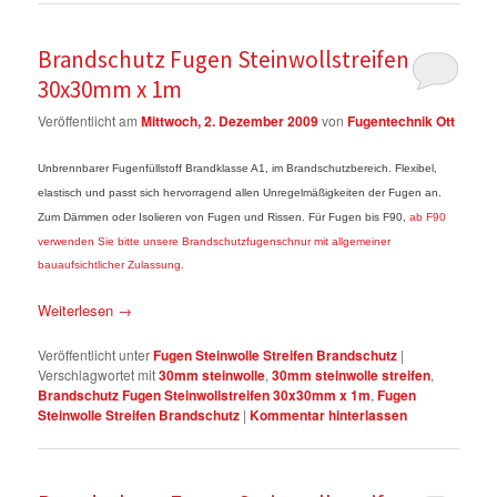
Brandschutz Fugen Steinwollstreifen
30x30mm x 1m
Veröffentlicht am
Mittwoch, 2. Dezember 2009
von
Fugentechnik Ott
Unbrennbarer Fugenfüllstoff Brandklasse A1, im Brandschutzbereich. Flexibel,
elastisch und passt sich hervorragend allen Unregelmäßigkeiten der Fugen an.
Zum Dämmen oder Isolieren von Fugen und Rissen. Für Fugen bis F90,
ab F90
verwenden Sie bitte unsere Brandschutzfugenschnur mit allgemeiner
bauaufsichtlicher Zulassung.
Weiterlesen
→
Veröffentlicht unter
Fugen Steinwolle Streifen Brandschutz
|
Verschlagwortet mit
30mm steinwolle
,
30mm steinwolle streifen
,
Brandschutz Fugen Steinwollstreifen 30x30mm x 1m
,
Fugen
Steinwolle Streifen Brandschutz
|
Kommentar hinterlassen