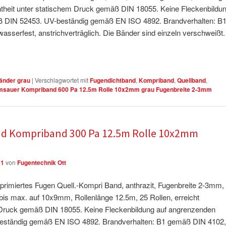
htheit unter statischem Druck gemäß DIN 18055. Keine Fleckenbildu
ß DIN 52453. UV-beständig gemäß EN ISO 4892. Brandverhalten: B
asserfest, anstrichverträglich. Die Bänder sind einzeln verschweißt.
änder grau
|
Verschlagwortet mit
Fugendichtband
,
Kompriband
,
Quellband
,
sauer Kompriband 600 Pa 12.5m Rolle 10x2mm grau Fugenbreite 2-3mm
nd Kompriband 300 Pa 12.5m Rolle 10x2mm
21
von
Fugentechnik Ott
imiertes Fugen Quell.-Kompri Band, anthrazit, Fugenbreite 2-3mm,
is max. auf 10x9mm, Rollenlänge 12.5m, 25 Rollen, erreicht
 Druck gemäß DIN 18055. Keine Fleckenbildung auf angrenzenden
eständig gemäß EN ISO 4892. Brandverhalten: B1 gemäß DIN 4102,