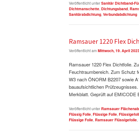
Veröffentlicht unter
Sanitär Dichtband-Fü
Dichtmanschette
,
Dichtungsband
,
Rams
Sanitärabdichtung
,
Verbundabdichtung
Ramsauer 1220 Flex Dicht
Veröffentlicht am
Mittwoch, 19. April 202
Ramsauer 1220 Flex Dichtfolie. Zu
Feuchtraumbereich. Zum Schutz fe
W3 nach ÖNORM B2207 sowie A1 g
bauaufsichtlichen Prüfzeugnisses
Merkblatt. Geprüft auf EMICODE
Veröffentlicht unter
Ramsauer Flächenab
Flüssig Folie
,
Flüssige Folie
,
Flüssigefol
Flüssige Folie
,
Ramsauer Flüssigefolie
,