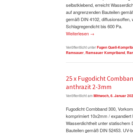
selbstklebend, erreicht Wasserdic
auf angrenzenden Bauteilen gemä
gemäß DIN 4102, diffusionsoffen, w
Schlagregendicht bis 600 Pa.
Weiterlesen
→
Veröffentlicht unter
Fugen Quell-Komprib
Ramsauer
,
Ramsauer Kompriband
,
Ram
25 x Fugodicht Combba
anthrazit 2-3mm
Veröffentlicht am
Mittwoch, 6. Januar 20
Fugodicht Combband 300, Vorkompr
komprimiert 10x2mm / expandiert b
Wasserdichtheit unter statischem
Bauteilen gemäß DIN 52453. UV-b