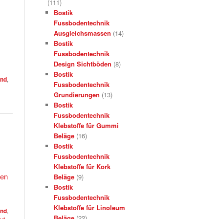
(111)
Bostik
Fussbodentechnik
Ausgleichsmassen
(14)
Bostik
Fussbodentechnik
Design Sichtböden
(8)
Bostik
and
,
Fussbodentechnik
Grundierungen
(13)
Bostik
Fussbodentechnik
Klebstoffe für Gummi
Beläge
(16)
Bostik
Fussbodentechnik
Klebstoffe für Kork
sen
Beläge
(9)
Bostik
Fussbodentechnik
Klebstoffe für Linoleum
and
,
Beläge
(22)