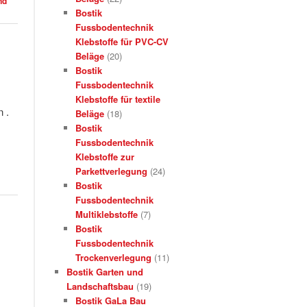
nd
Bostik
Fussbodentechnik
Klebstoffe für PVC-CV
Beläge
(20)
Bostik
Fussbodentechnik
Klebstoffe für textile
 .
Beläge
(18)
Bostik
Fussbodentechnik
Klebstoffe zur
Parkettverlegung
(24)
Bostik
Fussbodentechnik
Multiklebstoffe
(7)
Bostik
Fussbodentechnik
Trockenverlegung
(11)
Bostik Garten und
Landschaftsbau
(19)
Bostik GaLa Bau