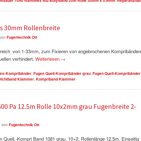
msauer 1090 Ramoflex Alu Butylband 20m Rolle 30mm x 0.9mm
,
Reparaturba
s 30mm Rollenbreite
von
Fugentechnik Ott
reich von 1-33mm, zum Fixieren von angebrochenen Kompribändern
uellen verhindert.
Weiterlesen
→
üre-Kompribänder
,
Fugen Quell-Kompribänder grau
,
Fugen Quell-Kompribänder
Dichtband Klammer
,
Kompriband Klammer
0 Pa 12.5m Rolle 10x2mm grau Fugenbreite 2-
1
von
Fugentechnik Ott
Quell.-Kompri Band 1081 grau, 10×2, Rollenlänge 12.5m, Einseitig