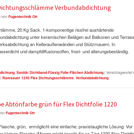
 Dichtungsschlämme Verbundabdichtung
3
von
Fugentechnik Ott
lämme, 20 Kg Sack. 1-komponentige rissfrei aushärtende
undabdichtung unter keramischen Belägen auf Balkonen und Terras
erksabdichtung an Kelleraußenwänden und Stützmauern. In
serdicht und dampfdiffusionsoffen, frost- und alterungsbeständig.
dichtung
,
Sanitär Dichtband-Füssig Folie-Flächen Abdichtung
|
Verschlagwortet 
0
,
Ramsauer 1240 Flex Dichtungsschlämme
,
Verbundabdichtung
e Abtönfarbe grün für Flex Dichtfolie 1220
von
Fugentechnik Ott
asche, grün, ermöglicht eine einfache, praxistaugliche Lösung: Vor
r kleinen Flasche (Menge reicht jeweils für ca.7 kg 1220 Flex Dichtfo