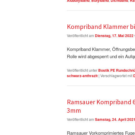
Alubutylband
,
Butylband
,
Dichtband
,
Ra
Kompriband Klammer bi
Veröffentlicht am
Dienstag, 17. Mai 2022
Kompriband Klammer, Öffnungsbe
Rolle wird abgesperrt und ein Aufq
Veröffentlicht unter
Bostik PE Rundschn
schwarz-anthrazit
|
Verschlagwortet mit
Ramsauer Kompriband 60
3mm
Veröffentlicht am
Samstag, 24. April 202
Ramsauer Vorkomprimiertes Fugen 