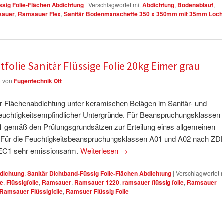
ssig Folie-Flächen Abdichtung
|
Verschlagwortet mit
Abdichtung
,
Bodenablauf
,
auer
,
Ramsauer Flex
,
Sanitär Bodenmanschette 350 x 350mm mit 35mm Loc
folie Sanitär Flüssige Folie 20kg Eimer grau
3
von
Fugentechnik Ott
r Flächenabdichtung unter keramischen Belägen im Sanitär- und
uchtigkeitsempfindlicher Untergründe. Für Beanspruchungsklassen 
emäß den Prüfungsgrundsätzen zur Erteilung eines allgemeinen
. Für die Feuchtigkeitsbeanspruchungsklassen A01 und A02 nach ZD
 EC1 sehr emissionsarm.
Weiterlesen
→
dichtung
,
Sanitär Dichtband-Füssig Folie-Flächen Abdichtung
|
Verschlagwortet 
ie
,
Flüssigfolie
,
Ramsauer
,
Ramsauer 1220
,
ramsauer flüssig folie
,
Ramsauer
Ramsauer Flüssigfolie
,
Ramsuer Flüssig Folie