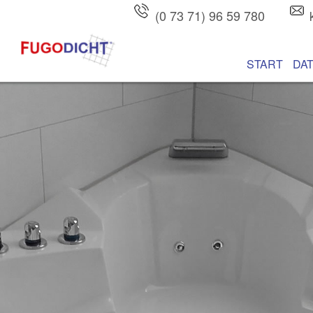
(0 73 71) 96 59 780
Hauptmenü
Zum Inhalt wec
Zum sekundären
START
DA