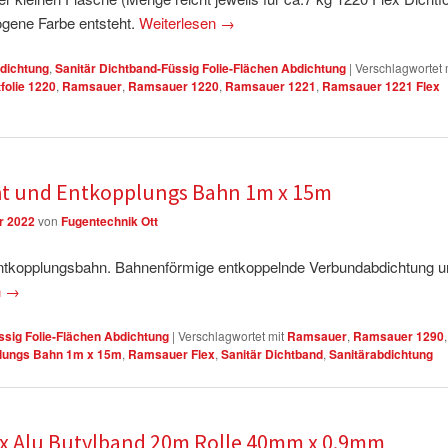
ogene Farbe entsteht.
Weiterlesen
→
dichtung
,
Sanitär Dichtband-Füssig Folie-Flächen Abdichtung
|
Verschlagwortet 
folie 1220
,
Ramsauer
,
Ramsauer 1220
,
Ramsauer 1221
,
Ramsauer 1221 Flex
ht und Entkopplungs Bahn 1m x 15m
r 2022
von
Fugentechnik Ott
ntkopplungsbahn. Bahnenförmige entkoppelnde Verbundabdichtung u
n
→
ssig Folie-Flächen Abdichtung
|
Verschlagwortet mit
Ramsauer
,
Ramsauer 1290
,
plungs Bahn 1m x 15m
,
Ramsauer Flex
,
Sanitär Dichtband
,
Sanitärabdichtung
x Alu Butylband 20m Rolle 40mm x 0.9mm