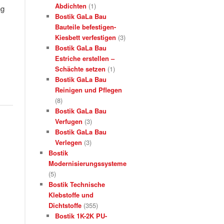
Abdichten
(1)
ng
Bostik GaLa Bau
1
Bauteile befestigen-
Kiesbett verfestigen
(3)
Bostik GaLa Bau
Estriche erstellen –
Schächte setzen
(1)
Bostik GaLa Bau
Reinigen und Pflegen
(8)
Bostik GaLa Bau
Verfugen
(3)
Bostik GaLa Bau
Verlegen
(3)
Bostik
Modernisierungssysteme
(5)
Bostik Technische
Klebstoffe und
Dichtstoffe
(355)
Bostik 1K-2K PU-