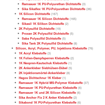
Ramsauer 1K PU-Polyurethan Dichtstoffe
(3)
Sika Sikaflex 1K PU-Polyurethan Dichtstoffe
(36)
1K Silicon Dichtstoffe
(167)
Ramsauer 1K Silicon Dichtstoffe
(165)
Sikasil 1K Silikon Dichtstoffe
(2)
2K Polysulfid Dichtstoffe
(19)
Proxan 2K Polysulfid Dichtstoffe
(5)
Saba Polysulfid Dichtstoffe
(5)
Sika Tank 2K Polysulfid Dichtstoffe
(8)
Silicon, Acryl, Polymer, PU, Injektions Klebstoffe
(76)
1K Acryl Klebstoffe
(3)
1K Folien-Dampfsperren Klebstoffe
(2)
1K Neopren-Kautschuk Klebstoffe
(1)
2K Ankerkleber Siebhülsen-Dübel
(5)
2K Injektionsmörtel-Ankerkleber
(8)
Hagos Dichtschnur 1K Kleber
(1)
Ramsauer 1K Hybrid MS-Polymer Klebstoffe
(37)
Ramsauer 1K PU-Polyurethan Klebstoffe
(6)
Ramsauer 1K und 2K Silicon Klebstoffe
(6)
Sika Anchor Fix 2 K Anker Klebstoffe
(2)
Sikabond 1K PU-Polyurethan Klebstoffe
(6)