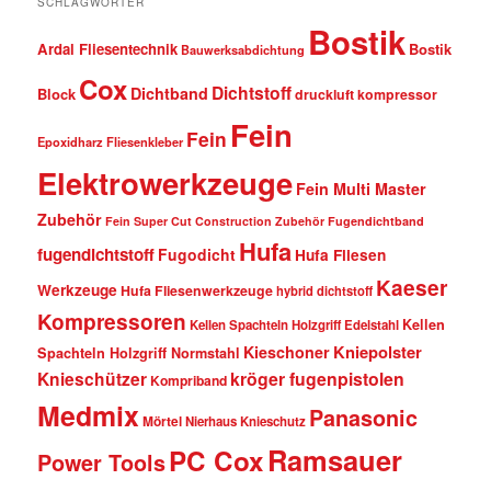
SCHLAGWÖRTER
Bostik
Ardal Fliesentechnik
Bostik
Bauwerksabdichtung
Cox
Dichtstoff
Dichtband
Block
druckluft kompressor
Fein
Fein
Epoxidharz Fliesenkleber
Elektrowerkzeuge
Fein Multi Master
Zubehör
Fein Super Cut Construction Zubehör
Fugendichtband
Hufa
fugendichtstoff
Fugodicht
Hufa Fliesen
Kaeser
Werkzeuge
Hufa Fliesenwerkzeuge
hybrid dichtstoff
Kompressoren
Kellen
Kellen Spachteln Holzgriff Edelstahl
Kniepolster
Kieschoner
Spachteln Holzgriff Normstahl
kröger fugenpistolen
Knieschützer
Kompriband
Medmix
Panasonic
Mörtel
Nierhaus Knieschutz
Ramsauer
PC Cox
Power Tools