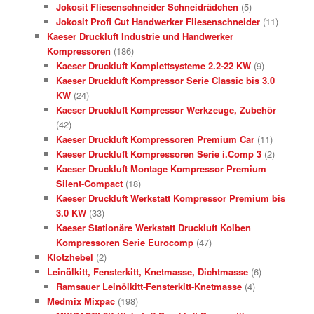
Jokosit Fliesenschneider Schneidrädchen
(5)
Jokosit Profi Cut Handwerker Fliesenschneider
(11)
Kaeser Druckluft Industrie und Handwerker
Kompressoren
(186)
Kaeser Druckluft Komplettsysteme 2.2-22 KW
(9)
Kaeser Druckluft Kompressor Serie Classic bis 3.0
KW
(24)
Kaeser Druckluft Kompressor Werkzeuge, Zubehör
(42)
Kaeser Druckluft Kompressoren Premium Car
(11)
Kaeser Druckluft Kompressoren Serie i.Comp 3
(2)
Kaeser Druckluft Montage Kompressor Premium
Silent-Compact
(18)
Kaeser Druckluft Werkstatt Kompressor Premium bis
3.0 KW
(33)
Kaeser Stationäre Werkstatt Druckluft Kolben
Kompressoren Serie Eurocomp
(47)
Klotzhebel
(2)
Leinölkitt, Fensterkitt, Knetmasse, Dichtmasse
(6)
Ramsauer Leinölkitt-Fensterkitt-Knetmasse
(4)
Medmix Mixpac
(198)