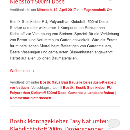
Klebstoff 500ml Dose
Veröffentlicht am
Mittwoch, 12. April 2017
von
Fugentechnik Ott
Bostik Steinkleber PU, Polyurethan Klebstoff, 500ml Dose.
Starker und sehr wirksamer 1 Komponenten Polyurethan
Klebstoff zur Verklebung von Steinen. Speziell für die Verklebung
von Beton- und Naturstein im Garten entwickelt. Wird als Ersatz
für mineralischen Mörtel beim Befestigen von Gartenmauern,
Beeteinfassungen und gemauerten Blumenkästen angewandt.
Haftet auf allen üblichen Baumaterialien.
Weiterlesen
→
Veröffentlicht unter
Bostik GaLa Bau Bauteile befestigen-Kiesbett
verfestigen
|
Verschlagwortet mit
Bostik
,
Bostik Steinkleber PU
Polyurethan Klebstoff 500ml Dose
,
Gartenbau
,
Landschaftsbau
|
Kommentar hinterlassen
Bostik Montagekleber Easy Naturstein
Klebdichtstoff 200ml Dosierspender