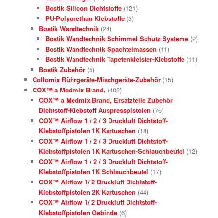
Bostik Silicon Dichtstoffe
(121)
PU-Polyurethan Klebstoffe
(3)
Bostik Wandtechnik
(24)
Bostik Wandtechnik Schimmel Schutz Systeme
(2)
Bostik Wandtechnik Spachtelmassen
(11)
Bostik Wandtechnik Tapetenkleister-Klebstoffe
(11)
Bostik Zubehör
(5)
Collomix Rührgeräte-Mischgeräte-Zubehör
(15)
COX™ a Medmix Brand,
(402)
COX™ a Medmix Brand, Ersatzteile Zubehör
Dichtstoff-Klebstoff Auspresspistolen
(76)
COX™ Airflow 1 / 2 / 3 Druckluft Dichtstoff-
Klebstoffpistolen 1K Kartuschen
(18)
COX™ Airflow 1 / 2 / 3 Druckluft Dichtstoff-
Klebstoffpistolen 1K Kartuschen-Schlauchbeutel
(12)
COX™ Airflow 1 / 2 / 3 Druckluft Dichtstoff-
Klebstoffpistolen 1K Schlauchbeutel
(17)
COX™ Airflow 1/ 2 Druckluft Dichtstoff-
Klebstoffpistolen 2K Kartuschen
(44)
COX™ Airflow 1/ 2 Druckluft Dichtstoff-
Klebstoffpistolen Gebinde
(6)