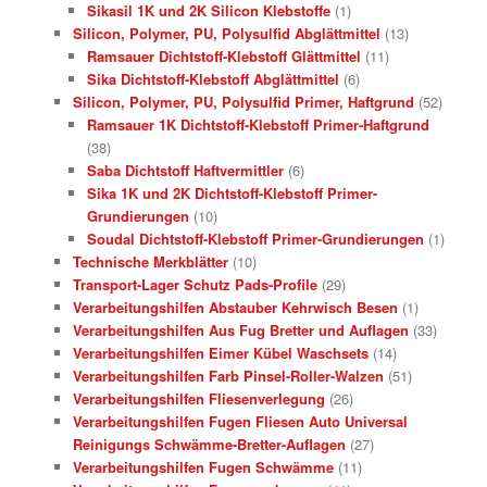
Sikasil 1K und 2K Silicon Klebstoffe
(1)
Silicon, Polymer, PU, Polysulfid Abglättmittel
(13)
Ramsauer Dichtstoff-Klebstoff Glättmittel
(11)
Sika Dichtstoff-Klebstoff Abglättmittel
(6)
Silicon, Polymer, PU, Polysulfid Primer, Haftgrund
(52)
Ramsauer 1K Dichtstoff-Klebstoff Primer-Haftgrund
(38)
Saba Dichtstoff Haftvermittler
(6)
Sika 1K und 2K Dichtstoff-Klebstoff Primer-
Grundierungen
(10)
Soudal Dichtstoff-Klebstoff Primer-Grundierungen
(1)
Technische Merkblätter
(10)
Transport-Lager Schutz Pads-Profile
(29)
Verarbeitungshilfen Abstauber Kehrwisch Besen
(1)
Verarbeitungshilfen Aus Fug Bretter und Auflagen
(33)
Verarbeitungshilfen Eimer Kübel Waschsets
(14)
Verarbeitungshilfen Farb Pinsel-Roller-Walzen
(51)
Verarbeitungshilfen Fliesenverlegung
(26)
Verarbeitungshilfen Fugen Fliesen Auto Universal
Reinigungs Schwämme-Bretter-Auflagen
(27)
Verarbeitungshilfen Fugen Schwämme
(11)