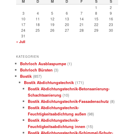
M
D
M
D
F
S
S
1
2
3
4
5
6
7
8
9
10
11
12
13
14
15
16
17
18
19
20
21
22
23
24
25
26
27
28
29
30
31
« Juli
KATEGORIEN
Bohrloch Ausblaspumpe
(1)
Bohrloch Bürsten
(3)
Bostik
(857)
Bostik Abdichtungstechnik
(171)
Bostik Abdichtungstechnik-Betonsanierung-
Schachtsanierung
(10)
Bostik Abdichtungstechnik-Fassadenschutz
(8)
Bostik Abdichtungstechnik-
Feuchtigkeitsabdichtung außen
(98)
Bostik Abdichtungstechnik-
Feuchtigkeitsabdichtung innen
(15)
Bostik Abdichtungstechnik-Schimmel-Schutz-