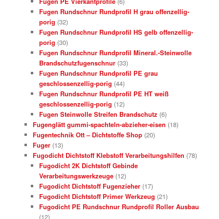
Fugen PE Vierkantprofile
(6)
Fugen Rundschnur Rundprofil H grau offenzellig-
porig
(32)
Fugen Rundschnur Rundprofil HS gelb offenzellig-
porig
(30)
Fugen Rundschnur Rundprofil Mineral.-Steinwolle
Brandschutzfugenschnur
(33)
Fugen Rundschnur Rundprofil PE grau
geschlossenzellig-porig
(44)
Fugen Rundschnur Rundprofil PE HT weiß
geschlossenzellig-porig
(12)
Fugen Steinwolle Streifen Brandschutz
(6)
Fugenglätt gummi-spachteln-abzieher-eisen
(18)
Fugentechnik Ott – Dichtstoffe Shop
(20)
Fuger
(13)
Fugodicht Dichtstoff Klebstoff Verarbeitungshilfen
(78)
Fugodicht 2K Dichtstoff Gebinde
Verarbeitungswerkzeuge
(12)
Fugodicht Dichtstoff Fugenzieher
(17)
Fugodicht Dichtstoff Primer Werkzeug
(21)
Fugodicht PE Rundschnur Rundprofil Roller Ausbau
(12)