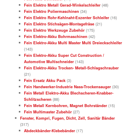
Fein Elektro Metall Gerad-Winkelschleifer
(48)
Fein Elektro Poliermaschinen
(34)
Fein Elektro Rohr-Kehlnaht-Exzenter Schleifer
(16)
Fein Elektro Stichsägen-Montagefräse
(21)
Fein Elektro Werkzeuge Zubehör
(175)
Fein Elektro-Akku Bohrmaschinen
(42)
Fein Elektro-Akku Multi Master Multi Dreieckschleifer
(143)
Fein Elektro-Akku Super Cut Construction /
Automotive Multischneider
(143)
Fein Elektro-Akku Trocken- Metall-Schlagschrauber
(21)
Fein Ersatz Akku Pack
(3)
Fein Handwerker-Industrie Nass-Trockensauger
(30)
Fein Metall Elektro-Akku Blechscheren-Knabber-
Schlitzscheren
(88)
Fein Metall Kernbohren, Magnet Bohrständer
(15)
Fein Multimaster Zubehör
(27)
Fenster, Kompri, Fugen, Dicht, Zell, Sanitär Bänder
(317)
Abdeckbänder-Klebebänder
(17)