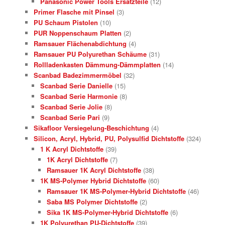
Panasonic Power Tools Ersatzteile
(12)
Primer Flasche mit Pinsel
(3)
PU Schaum Pistolen
(10)
PUR Noppenschaum Platten
(2)
Ramsauer Flächenabdichtung
(4)
Ramsauer PU Polyurethan Schäume
(31)
Rollladenkasten Dämmung-Dämmplatten
(14)
Scanbad Badezimmermöbel
(32)
Scanbad Serie Danielle
(15)
Scanbad Serie Harmonie
(8)
Scanbad Serie Jolie
(8)
Scanbad Serie Pari
(9)
Sikafloor Versiegelung-Beschichtung
(4)
Silicon, Acryl, Hybrid, PU, Polysulfid Dichtstoffe
(324)
1 K Acryl Dichtstoffe
(39)
1K Acryl Dichtstoffe
(7)
Ramsauer 1K Acryl Dichtstoffe
(38)
1K MS-Polymer Hybrid Dichtstoffe
(60)
Ramsauer 1K MS-Polymer-Hybrid Dichtstoffe
(46)
Saba MS Polymer Dichtstoffe
(2)
Sika 1K MS-Polymer-Hybrid Dichtstoffe
(6)
1K Polyurethan PU-Dichtstoffe
(39)