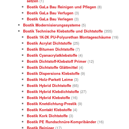
setzen
(1)
Bostik GaLa Bau Reinigen und Pflegen
(8)
Bostik GaLa Bau Verfugen
(3)
Bostik GaLa Bau Verlegen
(3)
Bostik Modernisierungssysteme
(5)
Bostik Technische Klebstoffe und Dichtstoffe
(355)
Bostik 1K-2K PU-Polyurethan Montageschäume
(19)
Bostik Acrylat Dichtstoffe
(25)
Bostik Bitumen Dichtstoffe
(7)
Bostik Cyanacrylatklebstoffe
(4)
Bostik Dichtstoff-Klebstoff Primer
(12)
Bostik Dichtstoffe Glättmittel
(4)
Bostik Dispersions Klebstoffe
(9)
Bostik Holz-Parkett Leime
(3)
Bostik Hybrid Dichtstoffe
(65)
Bostik Hybrid Klebdichtstoffe
(27)
Bostik Hybrid Klebstoffe
(16)
Bostik Knetdichtung-Prestik
(9)
Bostik Kontakt Klebstoffe
(4)
Bostik Kork Dichtstoffe
(3)
Bostik PE Rundschnüre-Kompribänder
(16)
Bostik Reiniger
(17)