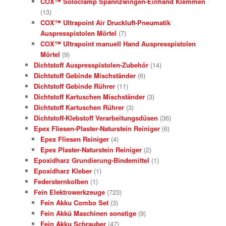
COX™ Soloclamp Spannzwingen-Einhand Klemmen
(13)
COX™ Ultrapoint Air Druckluft-Pneumatik
Auspresspistolen Mörtel
(7)
COX™ Ultrapoint manuell Hand Auspresspistolen
Mörtel
(9)
Dichtstoff Auspresspistolen-Zubehör
(14)
Dichtstoff Gebinde Mischständer
(6)
Dichtstoff Gebinde Rührer
(11)
Dichtstoff Kartuschen Mischständer
(3)
Dichtstoff Kartuschen Rührer
(3)
Dichtstoff-Klebstoff Verarbeitungsdüsen
(36)
Epex Fliesen-Plaster-Naturstein Reiniger
(6)
Epex Fliesen Reiniger
(4)
Epex Plaster-Naturstein Reiniger
(2)
Epoxidharz Grundierung-Bindemittel
(1)
Epoxidharz Kleber
(1)
Federsternkolben
(1)
Fein Elektrowerkzeuge
(723)
Fein Akku Combo Set
(3)
Fein Akkü Maschinen sonstige
(9)
Fein Akku Schrauber
(47)