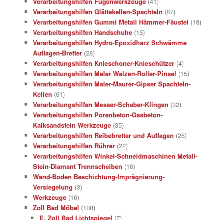
Verarbeitungshilfen Fugenwerkzeuge
(41)
Verarbeitungshilfen Glättekellen-Spachteln
(87)
Verarbeitungshilfen Gummi Metall Hämmer-Fäustel
(18)
Verarbeitungshilfen Handschuhe
(15)
Verarbeitungshilfen Hydro-Epoxidharz Schwämme
Auflagen-Bretter
(28)
Verarbeitungshilfen Knieschoner-Knieschützer
(4)
Verarbeitungshilfen Maler Walzen-Roller-Pinsel
(15)
Verarbeitungshilfen Maler-Maurer-Gipser Spachteln-
Kellen
(61)
Verarbeitungshilfen Messer-Schaber-Klingen
(32)
Verarbeitungshilfen Porenbeton-Gasbeton-
Kalksandstein Werkzeuge
(35)
Verarbeitungshilfen Reibebretter und Auflagen
(26)
Verarbeitungshilfen Rührer
(22)
Verarbeitungshilfen Winkel-Schneidmaschinen Metall-
Stein-Diamant Trennscheiben
(16)
Wand-Boden Beschichtung-Imprägnierung-
Versiegelung
(3)
Werkzeuge
(16)
Zoll Bad Möbel
(108)
E. Zoll Bad Lichtspiegel
(7)