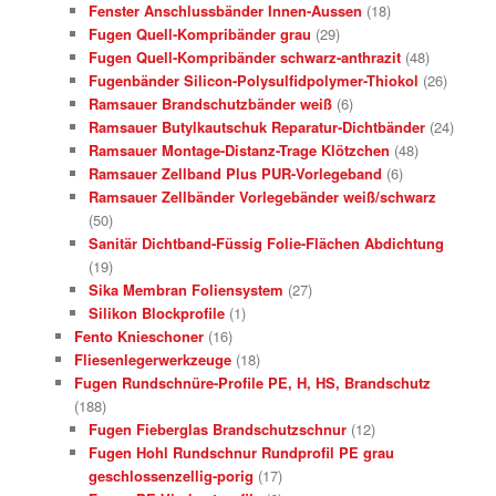
Fenster Anschlussbänder Innen-Aussen
(18)
Fugen Quell-Kompribänder grau
(29)
Fugen Quell-Kompribänder schwarz-anthrazit
(48)
Fugenbänder Silicon-Polysulfidpolymer-Thiokol
(26)
Ramsauer Brandschutzbänder weiß
(6)
Ramsauer Butylkautschuk Reparatur-Dichtbänder
(24)
Ramsauer Montage-Distanz-Trage Klötzchen
(48)
Ramsauer Zellband Plus PUR-Vorlegeband
(6)
Ramsauer Zellbänder Vorlegebänder weiß/schwarz
(50)
Sanitär Dichtband-Füssig Folie-Flächen Abdichtung
(19)
Sika Membran Foliensystem
(27)
Silikon Blockprofile
(1)
Fento Knieschoner
(16)
Fliesenlegerwerkzeuge
(18)
Fugen Rundschnüre-Profile PE, H, HS, Brandschutz
(188)
Fugen Fieberglas Brandschutzschnur
(12)
Fugen Hohl Rundschnur Rundprofil PE grau
geschlossenzellig-porig
(17)