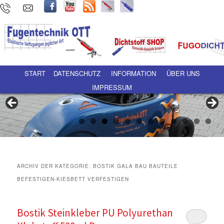
Hauptmenü
Zum Inhalt wechseln
Zum sekundären Inhalt wechseln
START
DATENSCHUTZ
INFORMATION
ÜBER UNS
IMPRESSUM
ARCHIV DER KATEGORIE:
BOSTIK GALA BAU BAUTEILE
BEFESTIGEN-KIESBETT VERFESTIGEN
Bostik Steinkleber PU Polyurethan