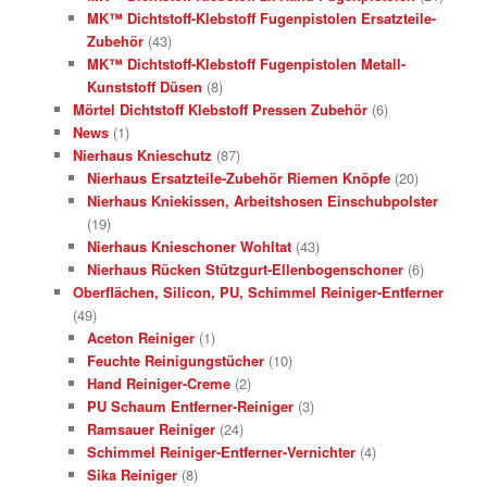
MK™ Dichtstoff-Klebstoff Fugenpistolen Ersatzteile-
Zubehör
(43)
MK™ Dichtstoff-Klebstoff Fugenpistolen Metall-
Kunststoff Düsen
(8)
Mörtel Dichtstoff Klebstoff Pressen Zubehör
(6)
News
(1)
Nierhaus Knieschutz
(87)
Nierhaus Ersatzteile-Zubehör Riemen Knöpfe
(20)
Nierhaus Kniekissen, Arbeitshosen Einschubpolster
(19)
Nierhaus Knieschoner Wohltat
(43)
Nierhaus Rücken Stützgurt-Ellenbogenschoner
(6)
Oberflächen, Silicon, PU, Schimmel Reiniger-Entferner
(49)
Aceton Reiniger
(1)
Feuchte Reinigungstücher
(10)
Hand Reiniger-Creme
(2)
PU Schaum Entferner-Reiniger
(3)
Ramsauer Reiniger
(24)
Schimmel Reiniger-Entferner-Vernichter
(4)
Sika Reiniger
(8)