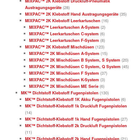
MIXPAC™ 2K Klebstoff Druckluft-Pneumatik
Austragungsgeräte
(28)
MIXPAC™ 2K Klebstoff Hand Austragungsgeräte
(35)
MIXPAC™ 2K Klebstoff Leerkartuschen
(16)
MIXPAC™ Leerkartuschen A-System
(2)
MIXPAC™ Leerkartuschen C-system
(6)
MIXPAC™ Leerkartuschen F-System
(8)
MIXPAC™ 2K Klebstoff Mischdüsen
(123)
MIXPAC™ 2K Mischdüsen A-System
(15)
MIXPAC™ 2K Mischdüsen B System, S System
(20)
MIXPAC™ 2K Mischdüsen C System, Q System
(45)
MIXPAC™ 2K Mischdüsen F System
(37)
MIXPAC™ 2K Mischdüsen K-System
(3)
MIXPAC™ 2K Mischdüsen ME Serie
(6)
MK™ Dichtstoff Klebstoff Fugenpistolen
(130)
MK™ Dichtstoff-Klebstoff 1K Akku Fugenpistolen
(6)
MK™ Dichtstoff-Klebstoff 1k Druckluft Fugenpistolen
(14)
MK™ Dichtstoff-Klebstoff 1k Hand Fugenpistolen
(27)
MK™ Dichtstoff-Klebstoff 2k Druckluft Fugenpistolen
(11)
MK™ Dichtstoff-Klebstoff 2k Hand Fugenpistolen
(21)