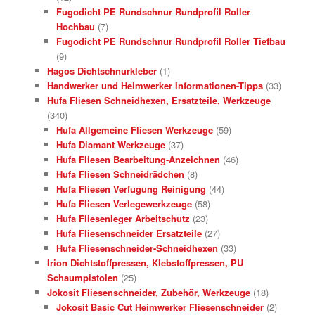
Fugodicht PE Rundschnur Rundprofil Roller
Hochbau
(7)
Fugodicht PE Rundschnur Rundprofil Roller Tiefbau
(9)
Hagos Dichtschnurkleber
(1)
Handwerker und Heimwerker Informationen-Tipps
(33)
Hufa Fliesen Schneidhexen, Ersatzteile, Werkzeuge
(340)
Hufa Allgemeine Fliesen Werkzeuge
(59)
Hufa Diamant Werkzeuge
(37)
Hufa Fliesen Bearbeitung-Anzeichnen
(46)
Hufa Fliesen Schneidrädchen
(8)
Hufa Fliesen Verfugung Reinigung
(44)
Hufa Fliesen Verlegewerkzeuge
(58)
Hufa Fliesenleger Arbeitschutz
(23)
Hufa Fliesenschneider Ersatzteile
(27)
Hufa Fliesenschneider-Schneidhexen
(33)
Irion Dichtstoffpressen, Klebstoffpressen, PU
Schaumpistolen
(25)
Jokosit Fliesenschneider, Zubehör, Werkzeuge
(18)
Jokosit Basic Cut Heimwerker Fliesenschneider
(2)