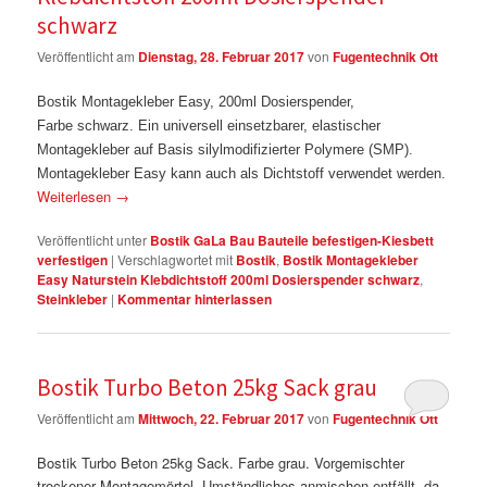
schwarz
Veröffentlicht am
Dienstag, 28. Februar 2017
von
Fugentechnik Ott
Bostik Montagekleber Easy, 200ml Dosierspender,
Farbe schwarz. Ein universell einsetzbarer, elastischer
Montagekleber auf Basis silylmodifizierter Polymere (SMP).
Montagekleber Easy kann auch als Dichtstoff verwendet werden.
Weiterlesen
→
Veröffentlicht unter
Bostik GaLa Bau Bauteile befestigen-Kiesbett
verfestigen
|
Verschlagwortet mit
Bostik
,
Bostik Montagekleber
Easy Naturstein Klebdichtstoff 200ml Dosierspender schwarz
,
Steinkleber
|
Kommentar hinterlassen
Bostik Turbo Beton 25kg Sack grau
Veröffentlicht am
Mittwoch, 22. Februar 2017
von
Fugentechnik Ott
Bostik Turbo Beton 25kg Sack. Farbe grau. Vorgemischter
trockener Montagemörtel. Umständliches anmischen entfällt, da