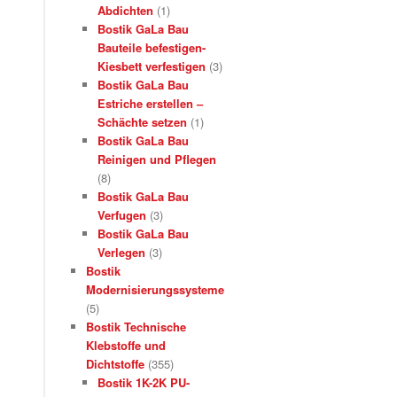
Abdichten
(1)
Bostik GaLa Bau
Bauteile befestigen-
Kiesbett verfestigen
(3)
Bostik GaLa Bau
Estriche erstellen –
Schächte setzen
(1)
Bostik GaLa Bau
Reinigen und Pflegen
(8)
Bostik GaLa Bau
Verfugen
(3)
Bostik GaLa Bau
Verlegen
(3)
Bostik
Modernisierungssysteme
(5)
Bostik Technische
Klebstoffe und
Dichtstoffe
(355)
Bostik 1K-2K PU-