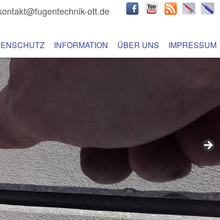
kontakt@fugentechnik-ott.de
hseln
 Inhalt wechseln
TENSCHUTZ
INFORMATION
ÜBER UNS
IMPRESSUM