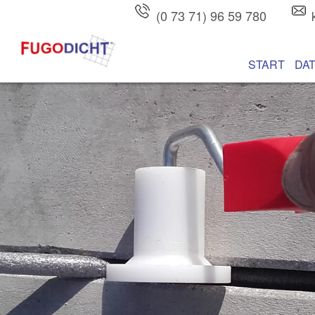
(0 73 71) 96 59 780
Hauptmenü
Zum Inhalt wec
Zum sekundären
START
DA