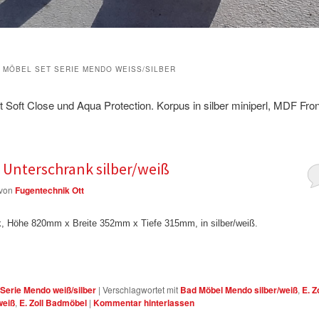
D MÖBEL SET SERIE MENDO WEISS/SILBER
 Soft Close und Aqua Protection. Korpus in silber miniperl, MDF Fro
 Unterschrank silber/weiß
von
Fugentechnik Ott
, Höhe 820mm x Breite 352mm x Tiefe 315mm, in silber/weiß.
 Serie Mendo weiß/silber
|
Verschlagwortet mit
Bad Möbel Mendo silber/weiß
,
E. Z
weiß
,
E. Zoll Badmöbel
|
Kommentar hinterlassen