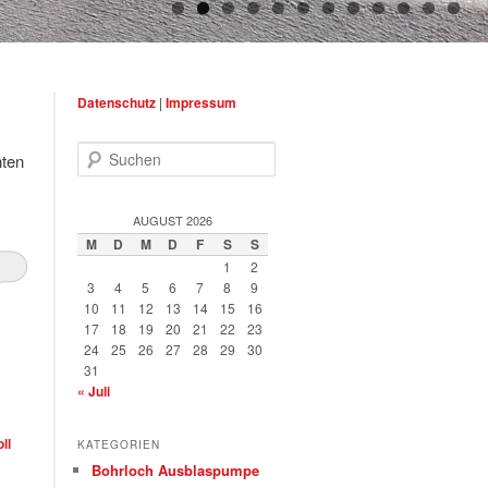
Datenschutz
|
Impressum
Suchen
nten
AUGUST 2026
M
D
M
D
F
S
S
1
2
3
4
5
6
7
8
9
10
11
12
13
14
15
16
17
18
19
20
21
22
23
24
25
26
27
28
29
30
31
« Juli
oll
KATEGORIEN
Bohrloch Ausblaspumpe