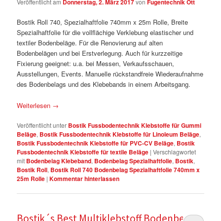
Veröffentlicht am
Donnerstag, 2. März 2017
von
Fugentechnik Ott
Bostik Roll 740, Spezialhaftfolie 740mm x 25m Rolle, Breite
Spezialhaftfolie für die vollflächige Verklebung elastischer und
textiler Bodenbeläge. Für die Renovierung auf alten
Bodenbelägen und bei Erstverlegung. Auch für kurzzeitige
Fixierung geeignet: u.a. bei Messen, Verkaufsschauen,
Ausstellungen, Events. Manuelle rückstandfreie Wiederaufnahme
des Bodenbelags und des Klebebands in einem Arbeitsgang.
Weiterlesen
→
Veröffentlicht unter
Bostik Fussbodentechnik Klebstoffe für Gummi
Beläge
,
Bostik Fussbodentechnik Klebstoffe für Linoleum Beläge
,
Bostik Fussbodentechnik Klebstoffe für PVC-CV Beläge
,
Bostik
Fussbodentechnik Klebstoffe für textile Beläge
|
Verschlagwortet
mit
Bodenbelag Klebeband
,
Bodenbelag Spezialhaftfolie
,
Bostik
,
Bostik Roll
,
Bostik Roll 740 Bodenbelag Spezialhaftfolie 740mm x
25m Rolle
|
Kommentar hinterlassen
Bostik´s Best Multiklebstoff Bodenbelag