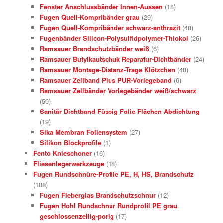
Fenster Anschlussbänder Innen-Aussen
(18)
Fugen Quell-Kompribänder grau
(29)
Fugen Quell-Kompribänder schwarz-anthrazit
(48)
Fugenbänder Silicon-Polysulfidpolymer-Thiokol
(26)
Ramsauer Brandschutzbänder weiß
(6)
Ramsauer Butylkautschuk Reparatur-Dichtbänder
(24)
Ramsauer Montage-Distanz-Trage Klötzchen
(48)
Ramsauer Zellband Plus PUR-Vorlegeband
(6)
Ramsauer Zellbänder Vorlegebänder weiß/schwarz
(50)
Sanitär Dichtband-Füssig Folie-Flächen Abdichtung
(19)
Sika Membran Foliensystem
(27)
Silikon Blockprofile
(1)
Fento Knieschoner
(16)
Fliesenlegerwerkzeuge
(18)
Fugen Rundschnüre-Profile PE, H, HS, Brandschutz
(188)
Fugen Fieberglas Brandschutzschnur
(12)
Fugen Hohl Rundschnur Rundprofil PE grau
geschlossenzellig-porig
(17)