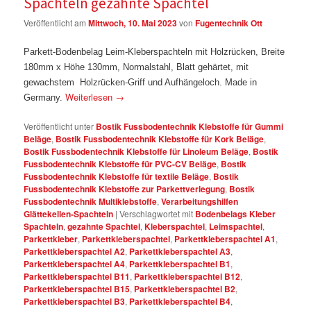
Spachteln gezahnte Spachtel
Veröffentlicht am
Mittwoch, 10. Mai 2023
von
Fugentechnik Ott
Parkett-Bodenbelag Leim-Kleberspachteln mit Holzrücken, Breite
180mm x Höhe 130mm, Normalstahl, Blatt gehärtet, mit
gewachstem Holzrücken-Griff und Aufhängeloch. Made in
Weiterlesen
→
Germany.
Veröffentlicht unter
Bostik Fussbodentechnik Klebstoffe für Gummi
Beläge
,
Bostik Fussbodentechnik Klebstoffe für Kork Beläge
,
Bostik Fussbodentechnik Klebstoffe für Linoleum Beläge
,
Bostik
Fussbodentechnik Klebstoffe für PVC-CV Beläge
,
Bostik
Fussbodentechnik Klebstoffe für textile Beläge
,
Bostik
Fussbodentechnik Klebstoffe zur Parkettverlegung
,
Bostik
Fussbodentechnik Multiklebstoffe
,
Verarbeitungshilfen
Glättekellen-Spachteln
|
Verschlagwortet mit
Bodenbelags Kleber
Spachteln
,
gezahnte Spachtel
,
Kleberspachtel
,
Leimspachtel
,
Parkettkleber
,
Parkettkleberspachtel
,
Parkettkleberspachtel A1
,
Parkettkleberspachtel A2
,
Parkettkleberspachtel A3
,
Parkettkleberspachtel A4
,
Parkettkleberspachtel B1
,
Parkettkleberspachtel B11
,
Parkettkleberspachtel B12
,
Parkettkleberspachtel B15
,
Parkettkleberspachtel B2
,
Parkettkleberspachtel B3
,
Parkettkleberspachtel B4
,