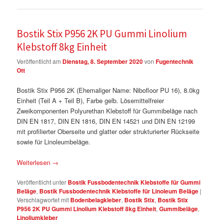
Bostik Stix P956 2K PU Gummi Linolium
Klebstoff 8kg Einheit
Veröffentlicht am
Dienstag, 8. September 2020
von
Fugentechnik
Ott
Bostik Stix P956 2K (Ehemaliger Name: Nibofloor PU 16), 8.0kg
Einheit (Teil A + Teil B), Farbe gelb. Lösemittelfreier
Zweikomponenten Polyurethan Klebstoff für Gummibeläge nach
DIN EN 1817, DIN EN 1816, DIN EN 14521 und DIN EN 12199
mit profilierter Oberseite und glatter oder strukturierter Rückseite
sowie für Linoleumbeläge.
Weiterlesen
→
Veröffentlicht unter
Bostik Fussbodentechnik Klebstoffe für Gummi
Beläge
,
Bostik Fussbodentechnik Klebstoffe für Linoleum Beläge
|
Verschlagwortet mit
Bodenbelagkleber
,
Bostik Stix
,
Bostik Stix
P956 2K PU Gummi Linolium Klebstoff 8kg Einheit
,
Gummibeläge
,
Linoliumkleber