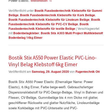
Power Elastic.
Weiterlesen
→
Veröffentlicht unter
Bostik Fussbodentechnik Klebstoffe für Gummi
Beläge
,
Bostik Fussbodentechnik Klebstoffe für Kork Beläge
,
Bostik Fussbodentechnik Klebstoffe für Linoleum Beläge
,
Bostik
Fussbodentechnik Klebstoffe für PVC-CV Beläge
,
Bostik
Fussbodentechnik Klebstoffe für textile Beläge
|
Verschlagwortet
mit
Bodenbelagkleber
,
Bostik Stix A303 Multi Project Multiklebstoff
Bodenbelag 14kg Eimer
Bostik Stix A550 Power Elastic PVC-Lino-
Vinyl Belag Klebstoff 6kg Eimer
Veröffentlicht am
Samstag, 29. August 2020
von
Fugentechnik Ott
Bostik Stix A550 Power Elastic (Ehemaliger Name: Power
Elastic), 6.0kg Eimer, Farbe beige-weiß. Gebrauchsfertiger
Dispersionsklebstoff für PVC-Design-Beläge, Vinyl in Bahnen und
Fliesen, CV-Beläge, Gummibeläge bis 4 mm Dicke mit glatter,
geschliffener Rückseite und glatter Nutzfläche, Linoleumbeläge
sowie Korkbeläge mit PVC-Unterseite und PVC-