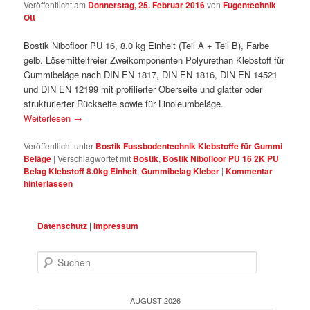
Veröffentlicht am
Donnerstag, 25. Februar 2016
von
Fugentechnik
Ott
Bostik Nibofloor PU 16, 8.0 kg Einheit (Teil A + Teil B), Farbe
gelb. Lösemittelfreier Zweikomponenten Polyurethan Klebstoff für
Gummibeläge nach DIN EN 1817, DIN EN 1816, DIN EN 14521
und DIN EN 12199 mit profilierter Oberseite und glatter oder
strukturierter Rückseite sowie für Linoleumbeläge.
Weiterlesen
→
Veröffentlicht unter
Bostik Fussbodentechnik Klebstoffe für Gummi
Beläge
|
Verschlagwortet mit
Bostik
,
Bostik Nibofloor PU 16 2K PU
Belag Klebstoff 8.0kg Einheit
,
Gummibelag Kleber
|
Kommentar
hinterlassen
Datenschutz
|
Impressum
Suchen
AUGUST 2026