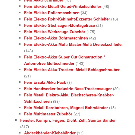
Fein Elektro Metall Gerad-Winkelschleifer
(48)
Fein Elektro Poliermaschinen
(34)
Fein Elektro Rohr-Kehlnaht-Exzenter Schleifer
(16)
Fein Elektro Stichsägen-Montagefräse
(21)
Fein Elektro Werkzeuge Zubehör
(175)
Fein Elektro-Akku Bohrmaschinen
(42)
Fein Elektro-Akku Multi Master Multi Dreieckschleifer
(143)
Fein Elektro-Akku Super Cut Construction /
Automotive Multischneider
(143)
Fein Elektro-Akku Trocken- Metall-Schlagschrauber
(21)
Fein Ersatz Akku Pack
(3)
Fein Handwerker-Industrie Nass-Trockensauger
(30)
Fein Metall Elektro-Akku Blechscheren-Knabber-
Schlitzscheren
(88)
Fein Metall Kernbohren, Magnet Bohrständer
(15)
Fein Multimaster Zubehör
(27)
Fenster, Kompri, Fugen, Dicht, Zell, Sanitär Bänder
(317)
Abdeckbänder-Klebebänder
(17)