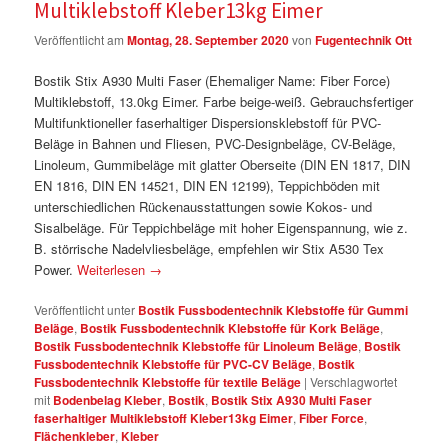
Multiklebstoff Kleber13kg Eimer
Veröffentlicht am
Montag, 28. September 2020
von
Fugentechnik Ott
Bostik Stix A930 Multi Faser (Ehemaliger Name: Fiber Force)
Multiklebstoff, 13.0kg Eimer. Farbe beige-weiß. Gebrauchsfertiger
Multifunktioneller faserhaltiger Dispersionsklebstoff für PVC-
Beläge in Bahnen und Fliesen, PVC-Designbeläge, CV-Beläge,
Linoleum, Gummibeläge mit glatter Oberseite (DIN EN 1817, DIN
EN 1816, DIN EN 14521, DIN EN 12199), Teppichböden mit
unterschiedlichen Rückenausstattungen sowie Kokos- und
Sisalbeläge. Für Teppichbeläge mit hoher Eigenspannung, wie z.
B. störrische Nadelvliesbeläge, empfehlen wir Stix A530 Tex
Power.
Weiterlesen
→
Veröffentlicht unter
Bostik Fussbodentechnik Klebstoffe für Gummi
Beläge
,
Bostik Fussbodentechnik Klebstoffe für Kork Beläge
,
Bostik Fussbodentechnik Klebstoffe für Linoleum Beläge
,
Bostik
Fussbodentechnik Klebstoffe für PVC-CV Beläge
,
Bostik
Fussbodentechnik Klebstoffe für textile Beläge
|
Verschlagwortet
mit
Bodenbelag Kleber
,
Bostik
,
Bostik Stix A930 Multi Faser
faserhaltiger Multiklebstoff Kleber13kg Eimer
,
Fiber Force
,
Flächenkleber
,
Kleber