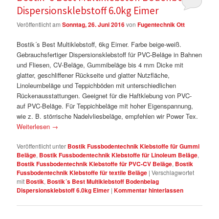
Dispersionsklebstoff 6.0kg Eimer
Veröffentlicht am
Sonntag, 26. Juni 2016
von
Fugentechnik Ott
Bostik´s Best Multiklebstoff, 6kg Eimer. Farbe beige-weiß.
Gebrauchsfertiger Dispersionsklebstoff für PVC-Beläge in Bahnen
und Fliesen, CV-Beläge, Gummibeläge bis 4 mm Dicke mit
glatter, geschliffener Rückseite und glatter Nutzfläche,
Linoleumbeläge und Teppichböden mit unterschiedlichen
Rückenausstattungen. Geeignet für die Haftklebung von PVC-
auf PVC-Beläge. Für Teppichbeläge mit hoher Eigenspannung,
wie z. B. störrische Nadelvliesbeläge, empfehlen wir Power Tex.
Weiterlesen
→
Veröffentlicht unter
Bostik Fussbodentechnik Klebstoffe für Gummi
Beläge
,
Bostik Fussbodentechnik Klebstoffe für Linoleum Beläge
,
Bostik Fussbodentechnik Klebstoffe für PVC-CV Beläge
,
Bostik
Fussbodentechnik Klebstoffe für textile Beläge
|
Verschlagwortet
mit
Bostik
,
Bostik´s Best Multiklebstoff Bodenbelag
Dispersionsklebstoff 6.0kg Eimer
|
Kommentar hinterlassen