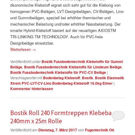
ökonomische Klebstoff eignet sich sehr gut für die Klebung von
homogenen PVC-Belägen, LVT-Designbelägen, CV-Belägen, Lino-
und Gummibelägen, speziell bei erhöhter thermischer und
mechanischer Belastung und/oder erhöhter Nassbelastung. Der
smarte Hybrid-Klebstoff basiert auf der neuartigen AXIOSTM
TRI-LINKING TM TECHNOLOGY. Auch für PVC-freie
Designbeläge einsetzbar.
Weiterlesen
→
Veröffentlicht unter
Bostik Fussbodentechnik Klebstoffe für Gummi
Beläge
,
Bostik Fussbodentechnik Klebstoffe für Linoleum Beläge
,
Bostik Fussbodentechnik Klebstoffe für PVC-CV Beläge
|
Verschlagwortet mit
Bodenbelag Klebstoff
,
Bostik
,
Bostik Elastostik
Xtrem PVC-LVT-CV-Lino Bodenbelag Klebstoff 16.0kg Eimer
|
Kommentar hinterlassen
Bostik Roll 240 Formtreppen Klebeband
240mm x 25m Rolle
Veröffentlicht am
Dienstag, 7. März 2017
von
Fugentechnik Ott