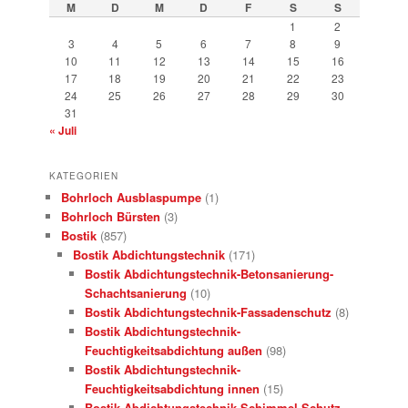
M
D
M
D
F
S
S
1
2
3
4
5
6
7
8
9
10
11
12
13
14
15
16
17
18
19
20
21
22
23
24
25
26
27
28
29
30
31
« Juli
KATEGORIEN
Bohrloch Ausblaspumpe
(1)
Bohrloch Bürsten
(3)
Bostik
(857)
Bostik Abdichtungstechnik
(171)
Bostik Abdichtungstechnik-Betonsanierung-
Schachtsanierung
(10)
Bostik Abdichtungstechnik-Fassadenschutz
(8)
Bostik Abdichtungstechnik-
Feuchtigkeitsabdichtung außen
(98)
Bostik Abdichtungstechnik-
Feuchtigkeitsabdichtung innen
(15)
Bostik Abdichtungstechnik-Schimmel-Schutz-