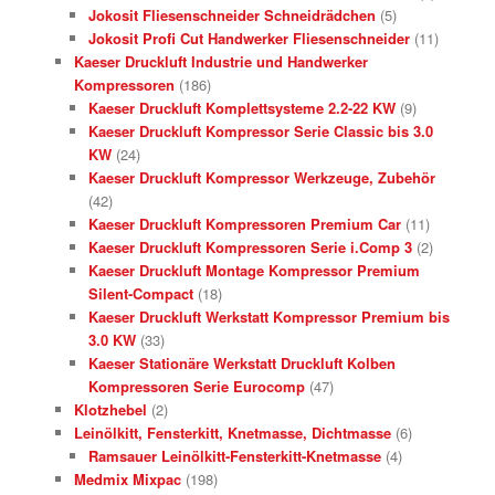
Jokosit Fliesenschneider Schneidrädchen
(5)
Jokosit Profi Cut Handwerker Fliesenschneider
(11)
Kaeser Druckluft Industrie und Handwerker
Kompressoren
(186)
Kaeser Druckluft Komplettsysteme 2.2-22 KW
(9)
Kaeser Druckluft Kompressor Serie Classic bis 3.0
KW
(24)
Kaeser Druckluft Kompressor Werkzeuge, Zubehör
(42)
Kaeser Druckluft Kompressoren Premium Car
(11)
Kaeser Druckluft Kompressoren Serie i.Comp 3
(2)
Kaeser Druckluft Montage Kompressor Premium
Silent-Compact
(18)
Kaeser Druckluft Werkstatt Kompressor Premium bis
3.0 KW
(33)
Kaeser Stationäre Werkstatt Druckluft Kolben
Kompressoren Serie Eurocomp
(47)
Klotzhebel
(2)
Leinölkitt, Fensterkitt, Knetmasse, Dichtmasse
(6)
Ramsauer Leinölkitt-Fensterkitt-Knetmasse
(4)
Medmix Mixpac
(198)