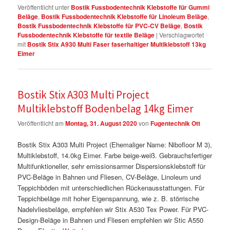
Veröffentlicht unter
Bostik Fussbodentechnik Klebstoffe für Gummi
Beläge
,
Bostik Fussbodentechnik Klebstoffe für Linoleum Beläge
,
Bostik Fussbodentechnik Klebstoffe für PVC-CV Beläge
,
Bostik
Fussbodentechnik Klebstoffe für textile Beläge
|
Verschlagwortet
mit
Bostik Stix A930 Multi Faser faserhaltiger Multiklebstoff 13kg
Eimer
Bostik Stix A303 Multi Project
Multiklebstoff Bodenbelag 14kg Eimer
Veröffentlicht am
Montag, 31. August 2020
von
Fugentechnik Ott
Bostik Stix A303 Multi Project (Ehemaliger Name: Nibofloor M 3),
Multiklebstoff, 14.0kg Eimer. Farbe beige-weiß. Gebrauchsfertiger
Multifunktioneller, sehr emissionsarmer Dispersionsklebstoff für
PVC-Beläge in Bahnen und Fliesen, CV-Beläge, Linoleum und
Teppichböden mit unterschiedlichen Rückenausstattungen. Für
Teppichbeläge mit hoher Eigenspannung, wie z. B. störrische
Nadelvliesbeläge, empfehlen wir Stix A530 Tex Power. Für PVC-
Design-Beläge in Bahnen und Fliesen empfehlen wir Stic A550