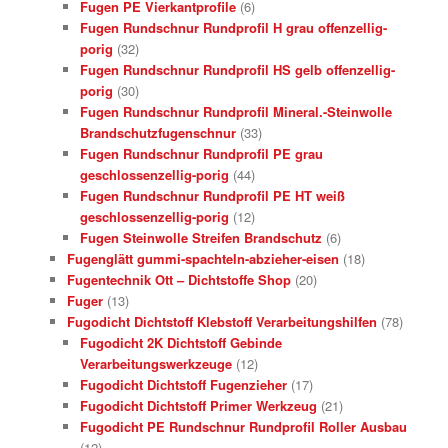
Fugen PE Vierkantprofile
(6)
Fugen Rundschnur Rundprofil H grau offenzellig-
porig
(32)
Fugen Rundschnur Rundprofil HS gelb offenzellig-
porig
(30)
Fugen Rundschnur Rundprofil Mineral.-Steinwolle
Brandschutzfugenschnur
(33)
Fugen Rundschnur Rundprofil PE grau
geschlossenzellig-porig
(44)
Fugen Rundschnur Rundprofil PE HT weiß
geschlossenzellig-porig
(12)
Fugen Steinwolle Streifen Brandschutz
(6)
Fugenglätt gummi-spachteln-abzieher-eisen
(18)
Fugentechnik Ott – Dichtstoffe Shop
(20)
Fuger
(13)
Fugodicht Dichtstoff Klebstoff Verarbeitungshilfen
(78)
Fugodicht 2K Dichtstoff Gebinde
Verarbeitungswerkzeuge
(12)
Fugodicht Dichtstoff Fugenzieher
(17)
Fugodicht Dichtstoff Primer Werkzeug
(21)
Fugodicht PE Rundschnur Rundprofil Roller Ausbau
(12)