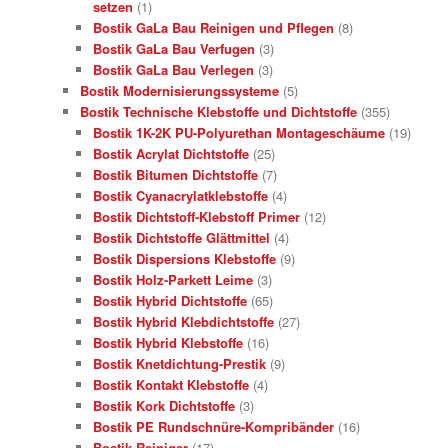
setzen
(1)
Bostik GaLa Bau Reinigen und Pflegen
(8)
Bostik GaLa Bau Verfugen
(3)
Bostik GaLa Bau Verlegen
(3)
Bostik Modernisierungssysteme
(5)
Bostik Technische Klebstoffe und Dichtstoffe
(355)
Bostik 1K-2K PU-Polyurethan Montageschäume
(19)
Bostik Acrylat Dichtstoffe
(25)
Bostik Bitumen Dichtstoffe
(7)
Bostik Cyanacrylatklebstoffe
(4)
Bostik Dichtstoff-Klebstoff Primer
(12)
Bostik Dichtstoffe Glättmittel
(4)
Bostik Dispersions Klebstoffe
(9)
Bostik Holz-Parkett Leime
(3)
Bostik Hybrid Dichtstoffe
(65)
Bostik Hybrid Klebdichtstoffe
(27)
Bostik Hybrid Klebstoffe
(16)
Bostik Knetdichtung-Prestik
(9)
Bostik Kontakt Klebstoffe
(4)
Bostik Kork Dichtstoffe
(3)
Bostik PE Rundschnüre-Kompribänder
(16)
Bostik Reiniger
(17)