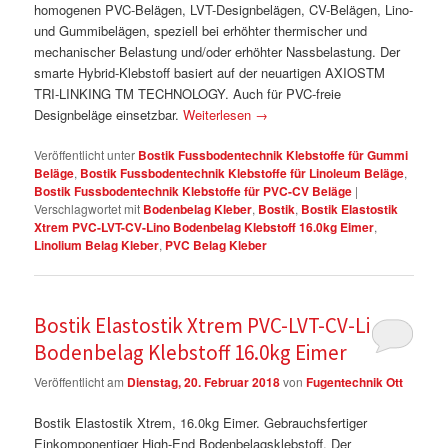
homogenen PVC-Belägen, LVT-Designbelägen, CV-Belägen, Lino-
und Gummibelägen, speziell bei erhöhter thermischer und
mechanischer Belastung und/oder erhöhter Nassbelastung. Der
smarte Hybrid-Klebstoff basiert auf der neuartigen AXIOSTM
TRI-LINKING TM TECHNOLOGY. Auch für PVC-freie
Designbeläge einsetzbar.
Weiterlesen
→
Veröffentlicht unter
Bostik Fussbodentechnik Klebstoffe für Gummi
Beläge
,
Bostik Fussbodentechnik Klebstoffe für Linoleum Beläge
,
Bostik Fussbodentechnik Klebstoffe für PVC-CV Beläge
|
Verschlagwortet mit
Bodenbelag Kleber
,
Bostik
,
Bostik Elastostik
Xtrem PVC-LVT-CV-Lino Bodenbelag Klebstoff 16.0kg Eimer
,
Linolium Belag Kleber
,
PVC Belag Kleber
Bostik Elastostik Xtrem PVC-LVT-CV-Lino
Bodenbelag Klebstoff 16.0kg Eimer
Veröffentlicht am
Dienstag, 20. Februar 2018
von
Fugentechnik Ott
Bostik Elastostik Xtrem, 16.0kg Eimer. Gebrauchsfertiger
Einkomponentiger High-End Bodenbelagsklebstoff. Der