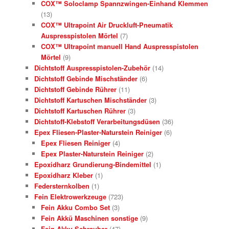
COX™ Soloclamp Spannzwingen-Einhand Klemmen
(13)
COX™ Ultrapoint Air Druckluft-Pneumatik
Auspresspistolen Mörtel
(7)
COX™ Ultrapoint manuell Hand Auspresspistolen
Mörtel
(9)
Dichtstoff Auspresspistolen-Zubehör
(14)
Dichtstoff Gebinde Mischständer
(6)
Dichtstoff Gebinde Rührer
(11)
Dichtstoff Kartuschen Mischständer
(3)
Dichtstoff Kartuschen Rührer
(3)
Dichtstoff-Klebstoff Verarbeitungsdüsen
(36)
Epex Fliesen-Plaster-Naturstein Reiniger
(6)
Epex Fliesen Reiniger
(4)
Epex Plaster-Naturstein Reiniger
(2)
Epoxidharz Grundierung-Bindemittel
(1)
Epoxidharz Kleber
(1)
Federsternkolben
(1)
Fein Elektrowerkzeuge
(723)
Fein Akku Combo Set
(3)
Fein Akkü Maschinen sonstige
(9)
Fein Akku Schrauber
(47)