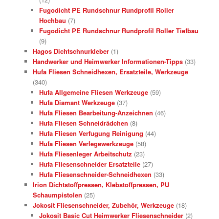
Fugodicht PE Rundschnur Rundprofil Roller
Hochbau
(7)
Fugodicht PE Rundschnur Rundprofil Roller Tiefbau
(9)
Hagos Dichtschnurkleber
(1)
Handwerker und Heimwerker Informationen-Tipps
(33)
Hufa Fliesen Schneidhexen, Ersatzteile, Werkzeuge
(340)
Hufa Allgemeine Fliesen Werkzeuge
(59)
Hufa Diamant Werkzeuge
(37)
Hufa Fliesen Bearbeitung-Anzeichnen
(46)
Hufa Fliesen Schneidrädchen
(8)
Hufa Fliesen Verfugung Reinigung
(44)
Hufa Fliesen Verlegewerkzeuge
(58)
Hufa Fliesenleger Arbeitschutz
(23)
Hufa Fliesenschneider Ersatzteile
(27)
Hufa Fliesenschneider-Schneidhexen
(33)
Irion Dichtstoffpressen, Klebstoffpressen, PU
Schaumpistolen
(25)
Jokosit Fliesenschneider, Zubehör, Werkzeuge
(18)
Jokosit Basic Cut Heimwerker Fliesenschneider
(2)