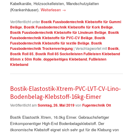
Kabelkanäle, Holzsockelleisten, Wandschutzplatten
(Krankenhäuser).
Weiterlesen
→
Veröffentlicht unter
Bostik Fussbodentechnik Klebstoffe für Gummi
Beläge
,
Bostik Fussbodentechnik Klebstoffe für Kork Beläge
,
Bostik Fussbodentechnik Klebstoffe für Linoleum Beläge
,
Bostik
Fussbodentechnik Klebstoffe für PVC-CV Beläge
,
Bostik
Fussbodentechnik Klebstoffe für textile Beläge
,
Bostik
Fussbodentechnik Trockenverlegung
|
Verschlagwortet mit
Bostik
,
Bostik Roll 85
,
Bostik Roll 85 Sockelleisten Fußleisten Klebeband
85mm x 50m Rolle
,
doppelseitiges Klebeband
,
Fußleisten
Klebeband
Bostik-Elastostik-Xtrem-PVC-LVT-CV-Lino-
Bodenbelag-Klebstoff-16kg-Eimer
Veröffentlicht am
Sonntag, 26. Mai 2019
von
Fugentechnik Ott
Bostik Elastostik Xtrem, 16.0kg Eimer. Gebrauchsfertiger
Einkomponentiger High-End Bodenbelagsklebstoff. Der
ökonomische Klebstoff eignet sich sehr gut für die Klebung von