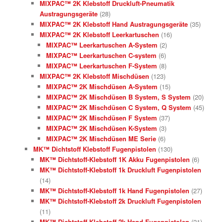
MIXPAC™ 2K Klebstoff Druckluft-Pneumatik
Austragungsgeräte
(28)
MIXPAC™ 2K Klebstoff Hand Austragungsgeräte
(35)
MIXPAC™ 2K Klebstoff Leerkartuschen
(16)
MIXPAC™ Leerkartuschen A-System
(2)
MIXPAC™ Leerkartuschen C-system
(6)
MIXPAC™ Leerkartuschen F-System
(8)
MIXPAC™ 2K Klebstoff Mischdüsen
(123)
MIXPAC™ 2K Mischdüsen A-System
(15)
MIXPAC™ 2K Mischdüsen B System, S System
(20)
MIXPAC™ 2K Mischdüsen C System, Q System
(45)
MIXPAC™ 2K Mischdüsen F System
(37)
MIXPAC™ 2K Mischdüsen K-System
(3)
MIXPAC™ 2K Mischdüsen ME Serie
(6)
MK™ Dichtstoff Klebstoff Fugenpistolen
(130)
MK™ Dichtstoff-Klebstoff 1K Akku Fugenpistolen
(6)
MK™ Dichtstoff-Klebstoff 1k Druckluft Fugenpistolen
(14)
MK™ Dichtstoff-Klebstoff 1k Hand Fugenpistolen
(27)
MK™ Dichtstoff-Klebstoff 2k Druckluft Fugenpistolen
(11)
MK™ Dichtstoff-Klebstoff 2k Hand Fugenpistolen
(21)