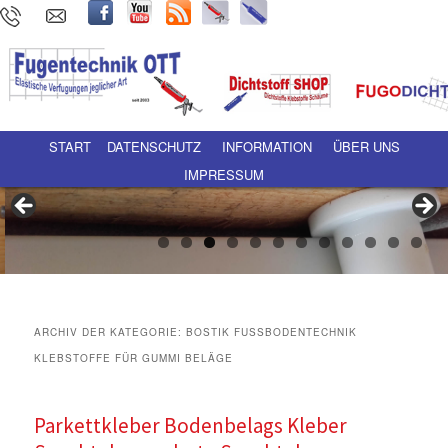
Hauptmenü
Zum Inhalt wechseln
Zum sekundären Inhalt wechseln
START
DATENSCHUTZ
INFORMATION
ÜBER UNS
IMPRESSUM
ARCHIV DER KATEGORIE:
BOSTIK FUSSBODENTECHNIK
KLEBSTOFFE FÜR GUMMI BELÄGE
Parkettkleber Bodenbelags Kleber