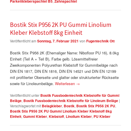
Parkettkleberspachtel B5
,
Zahnspachtel
Bostik Stix P956 2K PU Gummi Linolium
Kleber Klebstoff 8kg Einheit
Veröffentlicht am
Sonntag, 7. Februar 2021
von
Fugentechnik Ott
Bostik Stix P956 2K (Ehemaliger Name: Nibofloor PU 16), 8.0kg
Einheit (Teil A + Teil B), Farbe gelb. Lösemittelfreier
Zweikomponenten Polyurethan Klebstoff für Gummibeläge nach
DIN EN 1817, DIN EN 1816, DIN EN 14521 und DIN EN 12199
mit profilierter Oberseite und glatter oder strukturierter Rückseite
sowie für Linoleumbeläge.
Weiterlesen
→
Veröffentlicht unter
Bostik Fussbodentechnik Klebstoffe für Gummi
Beläge
,
Bostik Fussbodentechnik Klebstoffe für Linoleum Beläge
|
Verschlagwortet mit
Belagkleber
,
Bostik
,
Bostik Stix P956 2K PU
,
Bostik Stix P956 2K PU Gummi Linolium Kleber Klebstoff 8kg
Einheit
,
Gummi Kleber
,
Klebstoff
,
Linolium Kleber
,
PU Kleber