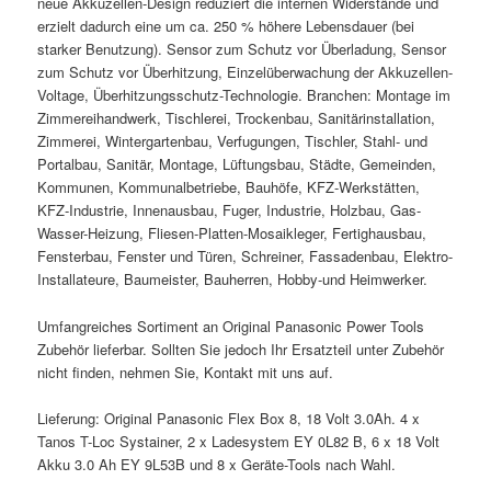
neue Akkuzellen-Design reduziert die internen Widerstände und
erzielt dadurch eine um ca. 250 % höhere Lebensdauer (bei
starker Benutzung). Sensor zum Schutz vor Überladung, Sensor
zum Schutz vor Überhitzung, Einzelüberwachung der Akkuzellen-
Voltage, Überhitzungsschutz-Technologie. Branchen: Montage im
Zimmereihandwerk, Tischlerei, Trockenbau, Sanitärinstallation,
Zimmerei, Wintergartenbau, Verfugungen, Tischler, Stahl- und
Portalbau, Sanitär, Montage, Lüftungsbau, Städte, Gemeinden,
Kommunen, Kommunalbetriebe, Bauhöfe, KFZ-Werkstätten,
KFZ-Industrie, Innenausbau, Fuger, Industrie, Holzbau, Gas-
Wasser-Heizung, Fliesen-Platten-Mosaikleger, Fertighausbau,
Fensterbau, Fenster und Türen, Schreiner, Fassadenbau, Elektro-
Installateure, Baumeister, Bauherren, Hobby-und Heimwerker.
Umfangreiches Sortiment an Original Panasonic Power Tools
Zubehör lieferbar. Sollten Sie jedoch Ihr Ersatzteil unter Zubehör
nicht finden, nehmen Sie, Kontakt mit uns auf.
Lieferung: Original Panasonic Flex Box 8, 18 Volt 3.0Ah. 4 x
Tanos T-Loc Systainer, 2 x Ladesystem EY 0L82 B, 6 x 18 Volt
Akku 3.0 Ah EY 9L53B und 8 x Geräte-Tools nach Wahl.