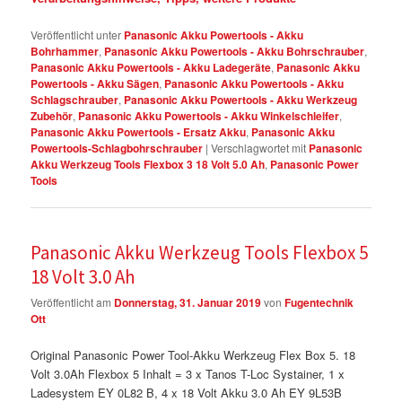
Veröffentlicht unter
Panasonic Akku Powertools - Akku
Bohrhammer
,
Panasonic Akku Powertools - Akku Bohrschrauber
,
Panasonic Akku Powertools - Akku Ladegeräte
,
Panasonic Akku
Powertools - Akku Sägen
,
Panasonic Akku Powertools - Akku
Schlagschrauber
,
Panasonic Akku Powertools - Akku Werkzeug
Zubehör
,
Panasonic Akku Powertools - Akku Winkelschleifer
,
Panasonic Akku Powertools - Ersatz Akku
,
Panasonic Akku
Powertools-Schlagbohrschrauber
|
Verschlagwortet mit
Panasonic
Akku Werkzeug Tools Flexbox 3 18 Volt 5.0 Ah
,
Panasonic Power
Tools
Panasonic Akku Werkzeug Tools Flexbox 5
18 Volt 3.0 Ah
Veröffentlicht am
Donnerstag, 31. Januar 2019
von
Fugentechnik
Ott
Original Panasonic Power Tool-Akku Werkzeug Flex Box 5. 18
Volt 3.0Ah Flexbox 5 Inhalt = 3 x Tanos T-Loc Systainer, 1 x
Ladesystem EY 0L82 B, 4 x 18 Volt Akku 3.0 Ah EY 9L53B