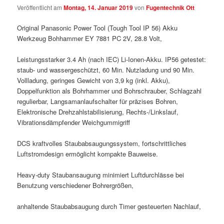
Veröffentlicht am
Montag, 14. Januar 2019
von
Fugentechnik Ott
Original Panasonic Power Tool (Tough Tool IP 56) Akku
Werkzeug Bohhammer EY 7881 PC 2V, 28.8 Volt,
Leistungsstarker 3.4 Ah (nach IEC) Li-Ionen-Akku. IP56 getestet:
staub- und wassergeschützt, 60 Min. Nutzladung und 90 Min.
Vollladung, geringes Gewicht von 3,9 kg (inkl. Akku),
Doppelfunktion als Bohrhammer und Bohrschrauber, Schlagzahl
regulierbar, Langsamanlaufschalter für präzises Bohren,
Elektronische Drehzahlstabilisierung, Rechts-/Linkslauf,
Vibrationsdämpfender Weichgummigriff
DCS kraftvolles Staubabsaugungssystem, fortschrittliches
Luftstromdesign ermöglicht kompakte Bauweise.
Heavy-duty Staubansaugung minimiert Luftdurchlässe bei
Benutzung verschiedener Bohrergrößen,
anhaltende Staubabsaugung durch Timer gesteuerten Nachlauf,