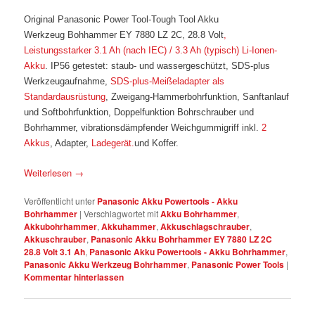
Original Panasonic Power Tool-Tough Tool Akku
Werkzeug Bohhammer EY 7880 LZ 2C, 28.8 Volt
,
Leistungsstarker 3.1 Ah (nach IEC) / 3.3 Ah (typisch) Li-Ionen-
Akku
. IP56 getestet: staub- und wassergeschützt, SDS-plus
Werkzeugaufnahme,
SDS-plus-Meißeladapter als
Standardausrüstung
, Zweigang-Hammerbohrfunktion, Sanftanlauf
und Softbohrfunktion, Doppelfunktion Bohrschrauber und
Bohrhammer, vibrationsdämpfender Weichgummigriff inkl.
2
Akkus
, Adapter,
Ladegerät.
und Koffer.
Weiterlesen
→
Veröffentlicht unter
Panasonic Akku Powertools - Akku
Bohrhammer
|
Verschlagwortet mit
Akku Bohrhammer
,
Akkubohrhammer
,
Akkuhammer
,
Akkuschlagschrauber
,
Akkuschrauber
,
Panasonic Akku Bohrhammer EY 7880 LZ 2C
28.8 Volt 3.1 Ah
,
Panasonic Akku Powertools - Akku Bohrhammer
,
Panasonic Akku Werkzeug Bohrhammer
,
Panasonic Power Tools
|
Kommentar hinterlassen