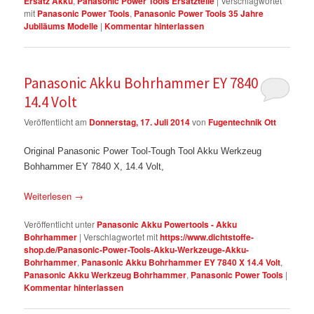
Ersatz Akku
,
Panasonic Power Tools Ersatzteile
|
Verschlagwortet
mit
Panasonic Power Tools
,
Panasonic Power Tools 35 Jahre
Jubiläums Modelle
|
Kommentar hinterlassen
Panasonic Akku Bohrhammer EY 7840 X
14.4 Volt
Veröffentlicht am
Donnerstag, 17. Juli 2014
von
Fugentechnik Ott
Original Panasonic Power Tool-Tough Tool Akku Werkzeug
Bohhammer EY 7840 X, 14.4 Volt,
Weiterlesen
→
Veröffentlicht unter
Panasonic Akku Powertools - Akku
Bohrhammer
|
Verschlagwortet mit
https://www.dichtstoffe-
shop.de/Panasonic-Power-Tools-Akku-Werkzeuge-Akku-
Bohrhammer
,
Panasonic Akku Bohrhammer EY 7840 X 14.4 Volt
,
Panasonic Akku Werkzeug Bohrhammer
,
Panasonic Power Tools
|
Kommentar hinterlassen