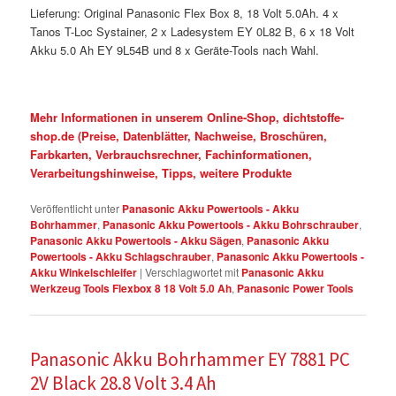
Lieferung: Original Panasonic Flex Box 8, 18 Volt 5.0Ah. 4 x
Tanos T-Loc Systainer, 2 x Ladesystem EY 0L82 B, 6 x 18 Volt
Akku 5.0 Ah EY 9L54B und 8 x Geräte-Tools nach Wahl.
Mehr Informationen in unserem Online-Shop, dichtstoffe-
shop.de (Preise, Datenblätter, Nachweise, Broschüren,
Farbkarten, Verbrauchsrechner, Fachinformationen,
Verarbeitungshinweise, Tipps, weitere Produkte
Veröffentlicht unter
Panasonic Akku Powertools - Akku
Bohrhammer
,
Panasonic Akku Powertools - Akku Bohrschrauber
,
Panasonic Akku Powertools - Akku Sägen
,
Panasonic Akku
Powertools - Akku Schlagschrauber
,
Panasonic Akku Powertools -
Akku Winkelschleifer
|
Verschlagwortet mit
Panasonic Akku
Werkzeug Tools Flexbox 8 18 Volt 5.0 Ah
,
Panasonic Power Tools
Panasonic Akku Bohrhammer EY 7881 PC
2V Black 28.8 Volt 3.4 Ah