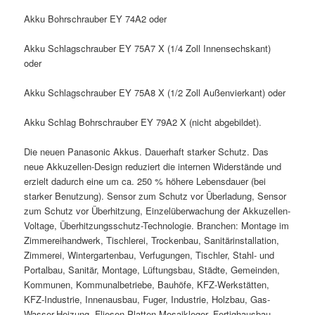
Akku Bohrschrauber EY 74A2 oder
Akku Schlagschrauber EY 75A7 X (1/4 Zoll Innensechskant)
oder
Akku Schlagschrauber EY 75A8 X (1/2 Zoll Außenvierkant) oder
Akku Schlag Bohrschrauber EY 79A2 X (nicht abgebildet).
Die neuen Panasonic Akkus. Dauerhaft starker Schutz. Das
neue Akkuzellen-Design reduziert die internen Widerstände und
erzielt dadurch eine um ca. 250 % höhere Lebensdauer (bei
starker Benutzung). Sensor zum Schutz vor Überladung, Sensor
zum Schutz vor Überhitzung, Einzelüberwachung der Akkuzellen-
Voltage, Überhitzungsschutz-Technologie. Branchen: Montage im
Zimmereihandwerk, Tischlerei, Trockenbau, Sanitärinstallation,
Zimmerei, Wintergartenbau, Verfugungen, Tischler, Stahl- und
Portalbau, Sanitär, Montage, Lüftungsbau, Städte, Gemeinden,
Kommunen, Kommunalbetriebe, Bauhöfe, KFZ-Werkstätten,
KFZ-Industrie, Innenausbau, Fuger, Industrie, Holzbau, Gas-
Wasser-Heizung, Fliesen-Platten-Mosaikleger, Fertighausbau,