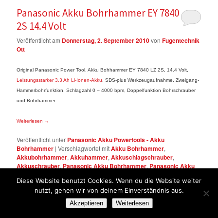
Panasonic Akku Bohrhammer EY 7840 LZ
2S 14.4 Volt
Veröffentlicht am
Donnerstag, 2. September 2010
von
Fugentechnik
Ott
Original Panasonic Power Tool, Akku Bohhammer EY 7840 LZ 2S, 14.4 Volt,
Leistungsstarker 3,3 Ah Li-Ionen-Akku
. SDS-plus Werkzeugaufnahme, Zweigang-
Hammerbohrfunktion, Schlagzahl 0 – 4000 bpm, Doppelfunktion Bohrschrauber
und Bohrhammer.
Weiterlesen
→
Veröffentlicht unter
Panasonic Akku Powertools - Akku
Bohrhammer
|
Verschlagwortet mit
Akku Bohrhammer
,
Akkubohrhammer
,
Akkuhammer
,
Akkuschlagschrauber
,
Akkuschrauber
,
Panasonic Akku Bohrhammer
,
Panasonic Akku
Bohrhammer EY 7840 LZ 2S 14.4 Volt
,
Panasonic Bohrhammer EY
Diese Website benutzt Cookies. Wenn du die Website weiter
7840 LZ 2S 14.4 Volt
,
Panasonic Power Tools
|
Kommentar
nutzt, gehen wir von deinem Einverständnis aus.
hinterlassen
Akzeptieren
Weiterlesen