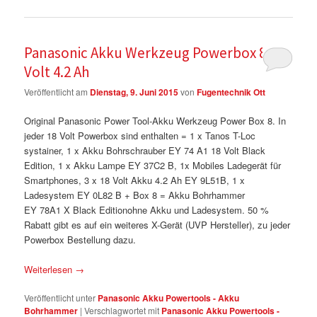
Panasonic Akku Werkzeug Powerbox 8 18
Volt 4.2 Ah
Veröffentlicht am
Dienstag, 9. Juni 2015
von
Fugentechnik Ott
Original Panasonic Power Tool-Akku Werkzeug Power Box 8. In
jeder 18 Volt Powerbox sind enthalten = 1 x Tanos T-Loc
systainer, 1 x Akku Bohrschrauber EY 74 A1 18 Volt Black
Edition, 1 x Akku Lampe EY 37C2 B, 1x Mobiles Ladegerät für
Smartphones, 3 x 18 Volt Akku 4.2 Ah EY 9L51B, 1 x
Ladesystem EY 0L82 B + Box 8 = Akku Bohrhammer
EY 78A1 X Black Editionohne Akku und Ladesystem. 50 %
Rabatt gibt es auf ein weiteres X-Gerät (UVP Hersteller), zu jeder
Powerbox Bestellung dazu.
Weiterlesen
→
Veröffentlicht unter
Panasonic Akku Powertools - Akku
Bohrhammer
|
Verschlagwortet mit
Panasonic Akku Powertools -