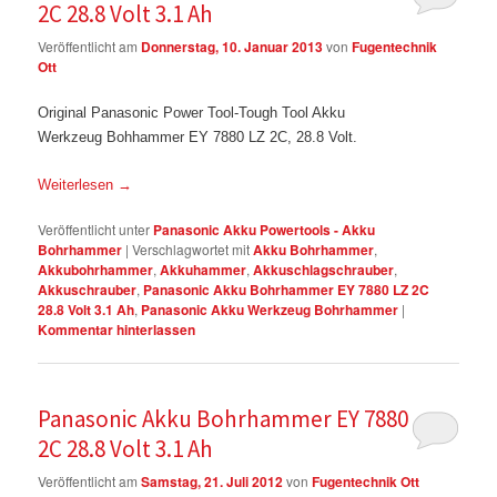
2C 28.8 Volt 3.1 Ah
Veröffentlicht am
Donnerstag, 10. Januar 2013
von
Fugentechnik
Ott
Original Panasonic Power Tool-Tough Tool Akku
Werkzeug Bohhammer EY 7880 LZ 2C, 28.8 Volt.
Weiterlesen
→
Veröffentlicht unter
Panasonic Akku Powertools - Akku
Bohrhammer
|
Verschlagwortet mit
Akku Bohrhammer
,
Akkubohrhammer
,
Akkuhammer
,
Akkuschlagschrauber
,
Akkuschrauber
,
Panasonic Akku Bohrhammer EY 7880 LZ 2C
28.8 Volt 3.1 Ah
,
Panasonic Akku Werkzeug Bohrhammer
|
Kommentar hinterlassen
Panasonic Akku Bohrhammer EY 7880 LZ
2C 28.8 Volt 3.1 Ah
Veröffentlicht am
Samstag, 21. Juli 2012
von
Fugentechnik Ott