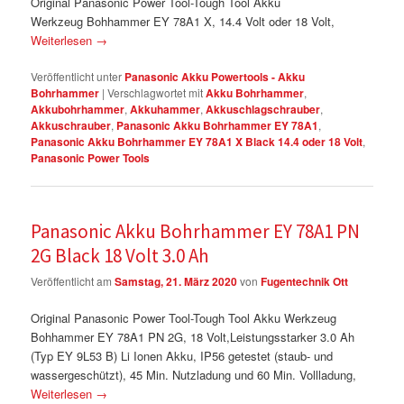
Original Panasonic Power Tool-Tough Tool Akku
Werkzeug Bohhammer EY 78A1 X, 14.4 Volt oder 18 Volt,
Weiterlesen
→
Veröffentlicht unter
Panasonic Akku Powertools - Akku
Bohrhammer
|
Verschlagwortet mit
Akku Bohrhammer
,
Akkubohrhammer
,
Akkuhammer
,
Akkuschlagschrauber
,
Akkuschrauber
,
Panasonic Akku Bohrhammer EY 78A1
,
Panasonic Akku Bohrhammer EY 78A1 X Black 14.4 oder 18 Volt
,
Panasonic Power Tools
Panasonic Akku Bohrhammer EY 78A1 PN
2G Black 18 Volt 3.0 Ah
Veröffentlicht am
Samstag, 21. März 2020
von
Fugentechnik Ott
Original Panasonic Power Tool-Tough Tool Akku Werkzeug
Bohhammer EY 78A1 PN 2G, 18 Volt,Leistungsstarker 3.0 Ah
(Typ EY 9L53 B) Li Ionen Akku, IP56 getestet (staub- und
wassergeschützt), 45 Min. Nutzladung und 60 Min. Vollladung,
Weiterlesen
→