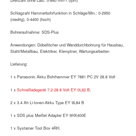
Drehzahl ohne Last: 0-840 min-1 (rpm)
Schlagzahl Hammerbohrfunktion in Schläge/Min.: 0-2950
(niedrig), 0-4400 (hoch)
Bohreraufnahme: SDS-Plus
Anwendungen: Dübellöcher und Wanddurchbohrung für Hausbau,
Stahl/Metallbau, Elektriker, Klemptner, Wartungsarbeiten
Lieferung:
1 x Panasonic Akku Bohrhammer EY 7881 PC 2V 28.8 Volt
1 x
Schnellladegerät 7.2-28.8 Volt EY 0L82 B
,
2 x 3.4 Ah Li-Ionen-Akku Type EY 9L84 B
1 x SDS plus Meißel Adapter EY 9HX400E
1 x Systainer Tool Box 4RH.