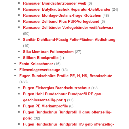
Ramsauer Brandschutzbänder weiß
(6)
Ramsauer Butylkautschuk Reparatur-Dichtbänder
(24)
Ramsauer Montage-Distanz-Trage Klötzchen
(48)
Ramsauer Zellband Plus PUR-Vorlegeband
(6)
Ramsauer Zellbänder Vorlegebänder weiß/schwarz
(50)
Sanitär Dichtband-Füssig Folie-Flächen Abdichtung
(19)
Sika Membran Foliensystem
(27)
Silikon Blockprofile
(1)
Fento Knieschoner
(16)
Fliesenlegerwerkzeuge
(18)
Fugen Rundschnüre-Profile PE, H, HS, Brandschutz
(188)
Fugen Fieberglas Brandschutzschnur
(12)
Fugen Hohl Rundschnur Rundprofil PE grau
geschlossenzellig-porig
(17)
Fugen PE Vierkantprofile
(6)
Fugen Rundschnur Rundprofil H grau offenzellig-
porig
(32)
Fugen Rundschnur Rundprofil HS gelb offenzellig-