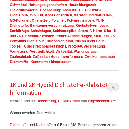
Glättmittel
,
Haftungseigenschaften
,
Hautbildungszeit
,
Hinterfüllmaterial
,
Hochbaufuge nach DIN 18540
,
Hybrid
Dichtstoffe
,
Info
,
Kitt
,
Kohäsionsbruch
,
Marmor und Naturstein
,
MS-Polymer
,
Offene Zeit
,
Polymer
,
Polyurethan bzw. PUR-
Dichtstoffe
,
Randzonenverschmutzung
,
Rückstellvermögen
,
Sanitärfuge
,
Scheinfugen
,
Schimmelpilze
,
Shore-A-Härte
,
Sika 1K
und 2K Dichtstoff-Klebstoff Primer-Grundierungen
,
Sika Tank 2K
Polysulfid Dichtstoffe
,
Silicondichtstoff
,
Silikon Dichtstoffe
,
Topfzeit
,
Überstreichbarkeit nach DIN 52460
,
verarbeitung
,
Vernetzung
,
Verträglichkeit
,
Viskosität
,
Wartungsfuge
,
Zugfestigkeit
,
Zulässiger Gesamtverformung
,
Zweikomponenten
Dichtstoffe
|
Kommentar hinterlassen
1K und 2K Hybrid Dichtstoffe-Klebstoffe
4
Information
Veröffentlicht am
Donnerstag, 19. März 2009
von
Fugentechnik Ott
Wissenswertes über Hybrid!!!
Dichtstoffe
und
Klebstoffe
auf Basis MS Polymer gehören zu den