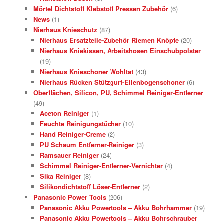
Mörtel Dichtstoff Klebstoff Pressen Zubehör
(6)
News
(1)
Nierhaus Knieschutz
(87)
Nierhaus Ersatzteile-Zubehör Riemen Knöpfe
(20)
Nierhaus Kniekissen, Arbeitshosen Einschubpolster
(19)
Nierhaus Knieschoner Wohltat
(43)
Nierhaus Rücken Stützgurt-Ellenbogenschoner
(6)
Oberflächen, Silicon, PU, Schimmel Reiniger-Entferner
(49)
Aceton Reiniger
(1)
Feuchte Reinigungstücher
(10)
Hand Reiniger-Creme
(2)
PU Schaum Entferner-Reiniger
(3)
Ramsauer Reiniger
(24)
Schimmel Reiniger-Entferner-Vernichter
(4)
Sika Reiniger
(8)
Silikondichtstoff Löser-Entferner
(2)
Panasonic Power Tools
(206)
Panasonic Akku Powertools – Akku Bohrhammer
(19)
Panasonic Akku Powertools – Akku Bohrschrauber