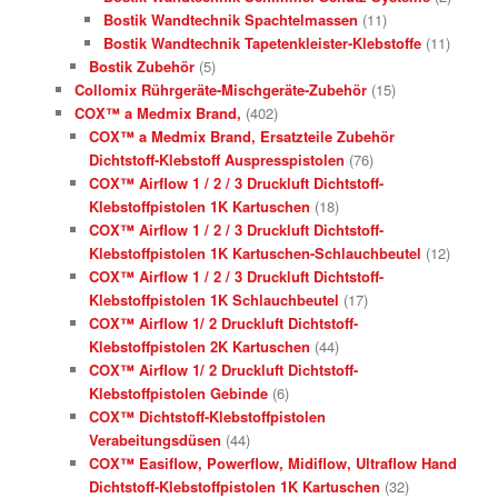
Bostik Wandtechnik Spachtelmassen
(11)
Bostik Wandtechnik Tapetenkleister-Klebstoffe
(11)
Bostik Zubehör
(5)
Collomix Rührgeräte-Mischgeräte-Zubehör
(15)
COX™ a Medmix Brand,
(402)
COX™ a Medmix Brand, Ersatzteile Zubehör
Dichtstoff-Klebstoff Auspresspistolen
(76)
COX™ Airflow 1 / 2 / 3 Druckluft Dichtstoff-
Klebstoffpistolen 1K Kartuschen
(18)
COX™ Airflow 1 / 2 / 3 Druckluft Dichtstoff-
Klebstoffpistolen 1K Kartuschen-Schlauchbeutel
(12)
COX™ Airflow 1 / 2 / 3 Druckluft Dichtstoff-
Klebstoffpistolen 1K Schlauchbeutel
(17)
COX™ Airflow 1/ 2 Druckluft Dichtstoff-
Klebstoffpistolen 2K Kartuschen
(44)
COX™ Airflow 1/ 2 Druckluft Dichtstoff-
Klebstoffpistolen Gebinde
(6)
COX™ Dichtstoff-Klebstoffpistolen
Verabeitungsdüsen
(44)
COX™ Easiflow, Powerflow, Midiflow, Ultraflow Hand
Dichtstoff-Klebstoffpistolen 1K Kartuschen
(32)