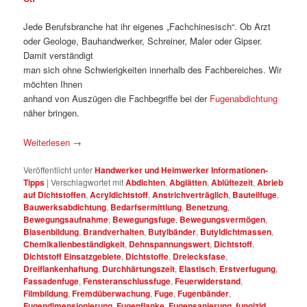
Jede Berufsbranche hat ihr eigenes „Fachchinesisch“. Ob Arzt
oder Geologe, Bauhandwerker, Schreiner, Maler oder Gipser.
Damit verständigt
man sich ohne Schwierigkeiten innerhalb des Fachbereiches. Wir
möchten Ihnen
anhand von Auszügen die Fachbegriffe bei der
Fugenabdichtung
näher bringen.
Weiterlesen
→
Veröffentlicht unter
Handwerker und Heimwerker Informationen-
Tipps
|
Verschlagwortet mit
Abdichten
,
Abglätten
,
Ablüftezeit
,
Abrieb
auf Dichtstoffen
,
Acryldichtstoff
,
Anstrichverträglich
,
Bauteilfuge
,
Bauwerksabdichtung
,
Bedarfsermittlung
,
Benetzung
,
Bewegungsaufnahme
,
Bewegungsfuge
,
Bewegungsvermögen
,
Blasenbildung
,
Brandverhalten
,
Butylbänder
,
Butyldichtmassen
,
Chemikalienbeständigkeit
,
Dehnspannungswert
,
Dichtstoff
,
Dichtstoff Einsatzgebiete
,
Dichtstoffe
,
Dreiecksfase
,
Dreiflankenhaftung
,
Durchhärtungszeit
,
Elastisch
,
Erstverfugung
,
Fassadenfuge
,
Fensteranschlussfuge
,
Feuerwiderstand
,
Filmbildung
,
Fremdüberwachung
,
Fuge
,
Fugenbänder
,
Fugendimensionierung
,
Fugenflanke
,
Fugensanierung
,
fungizid
,