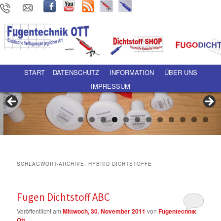
Hauptmenü
Zum Inhalt wechseln
Zum sekundären Inhalt wechseln
START
DATENSCHUTZ
INFORMATION
ÜBER UNS
IMPRESSUM
SCHLAGWORT-ARCHIVE:
HYBRID DICHTSTOFFE
Fugen Dichtstoff ABC
Veröffentlicht am
Mittwoch, 30. November 2011
von
Fugentechnik
Ott