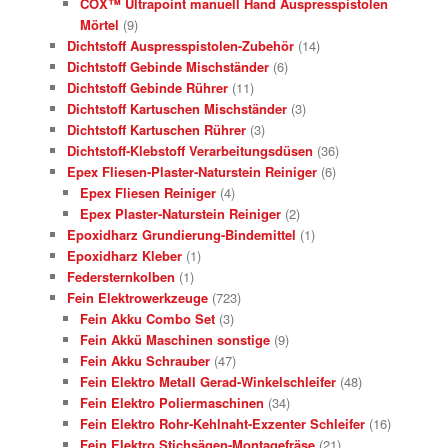
COX™ Ultrapoint manuell Hand Auspresspistolen
Mörtel
(9)
Dichtstoff Auspresspistolen-Zubehör
(14)
Dichtstoff Gebinde Mischständer
(6)
Dichtstoff Gebinde Rührer
(11)
Dichtstoff Kartuschen Mischständer
(3)
Dichtstoff Kartuschen Rührer
(3)
Dichtstoff-Klebstoff Verarbeitungsdüsen
(36)
Epex Fliesen-Plaster-Naturstein Reiniger
(6)
Epex Fliesen Reiniger
(4)
Epex Plaster-Naturstein Reiniger
(2)
Epoxidharz Grundierung-Bindemittel
(1)
Epoxidharz Kleber
(1)
Federsternkolben
(1)
Fein Elektrowerkzeuge
(723)
Fein Akku Combo Set
(3)
Fein Akkü Maschinen sonstige
(9)
Fein Akku Schrauber
(47)
Fein Elektro Metall Gerad-Winkelschleifer
(48)
Fein Elektro Poliermaschinen
(34)
Fein Elektro Rohr-Kehlnaht-Exzenter Schleifer
(16)
Fein Elektro Stichsägen-Montagefräse
(21)