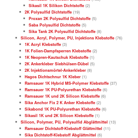
Sikasil 1K Silikon Dichtstoffe
(2)
2K Polysulfid Dichtstoffe
(19)
Proxan 2K Polysulfid Dichtstoffe
(5)
Saba Polysulfid Dichtstoffe
(5)
Sika Tank 2K Polysulfid Dichtstoffe
(8)
Silicon, Acryl, Polymer, PU, Injektions Klebstoffe
(76)
1K Acryl Klebstoffe
(3)
1K Folien-Dampfsperren Klebstoffe
(2)
1K Neopren-Kautschuk Klebstoffe
(1)
2K Ankerkleber Siebhülsen-Dübel
(5)
2K Injektionsmörtel-Ankerkleber
(8)
Hagos Dichtschnur 1K Kleber
(1)
Ramsauer 1K Hybrid MS-Polymer Klebstoffe
(37)
Ramsauer 1K PU-Polyurethan Klebstoffe
(6)
Ramsauer 1K und 2K Silicon Klebstoffe
(6)
Sika Anchor Fix 2 K Anker Klebstoffe
(2)
Sikabond 1K PU-Polyurethan Klebstoffe
(6)
Sikasil 1K und 2K Silicon Klebstoffe
(1)
Silicon, Polymer, PU, Polysulfid Abglättmittel
(13)
Ramsauer Dichtstoff-Klebstoff Glättmittel
(11)
Sika Dichtstoff-Klebstoff Abglättmittel
(6)