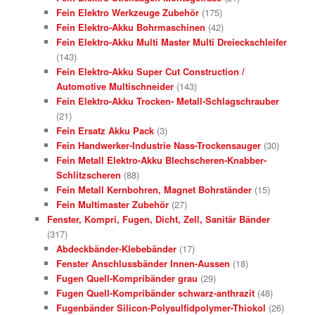
Fein Elektro Werkzeuge Zubehör
(175)
Fein Elektro-Akku Bohrmaschinen
(42)
Fein Elektro-Akku Multi Master Multi Dreieckschleifer
(143)
Fein Elektro-Akku Super Cut Construction /
Automotive Multischneider
(143)
Fein Elektro-Akku Trocken- Metall-Schlagschrauber
(21)
Fein Ersatz Akku Pack
(3)
Fein Handwerker-Industrie Nass-Trockensauger
(30)
Fein Metall Elektro-Akku Blechscheren-Knabber-
Schlitzscheren
(88)
Fein Metall Kernbohren, Magnet Bohrständer
(15)
Fein Multimaster Zubehör
(27)
Fenster, Kompri, Fugen, Dicht, Zell, Sanitär Bänder
(317)
Abdeckbänder-Klebebänder
(17)
Fenster Anschlussbänder Innen-Aussen
(18)
Fugen Quell-Kompribänder grau
(29)
Fugen Quell-Kompribänder schwarz-anthrazit
(48)
Fugenbänder Silicon-Polysulfidpolymer-Thiokol
(26)