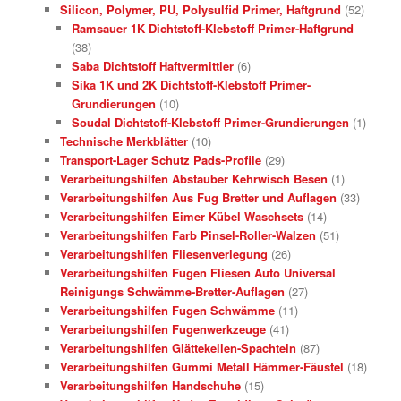
Silicon, Polymer, PU, Polysulfid Primer, Haftgrund
(52)
Ramsauer 1K Dichtstoff-Klebstoff Primer-Haftgrund
(38)
Saba Dichtstoff Haftvermittler
(6)
Sika 1K und 2K Dichtstoff-Klebstoff Primer-
Grundierungen
(10)
Soudal Dichtstoff-Klebstoff Primer-Grundierungen
(1)
Technische Merkblätter
(10)
Transport-Lager Schutz Pads-Profile
(29)
Verarbeitungshilfen Abstauber Kehrwisch Besen
(1)
Verarbeitungshilfen Aus Fug Bretter und Auflagen
(33)
Verarbeitungshilfen Eimer Kübel Waschsets
(14)
Verarbeitungshilfen Farb Pinsel-Roller-Walzen
(51)
Verarbeitungshilfen Fliesenverlegung
(26)
Verarbeitungshilfen Fugen Fliesen Auto Universal
Reinigungs Schwämme-Bretter-Auflagen
(27)
Verarbeitungshilfen Fugen Schwämme
(11)
Verarbeitungshilfen Fugenwerkzeuge
(41)
Verarbeitungshilfen Glättekellen-Spachteln
(87)
Verarbeitungshilfen Gummi Metall Hämmer-Fäustel
(18)
Verarbeitungshilfen Handschuhe
(15)