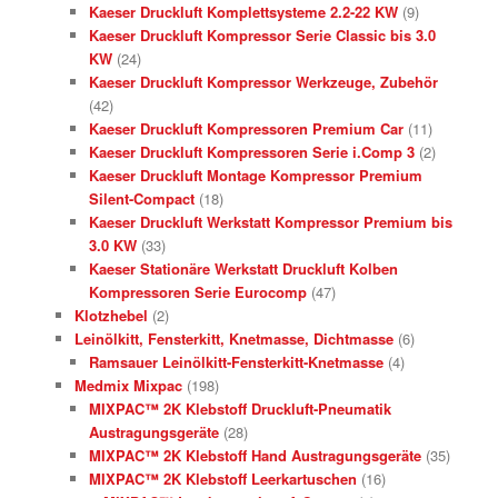
Kaeser Druckluft Komplettsysteme 2.2-22 KW
(9)
Kaeser Druckluft Kompressor Serie Classic bis 3.0
KW
(24)
Kaeser Druckluft Kompressor Werkzeuge, Zubehör
(42)
Kaeser Druckluft Kompressoren Premium Car
(11)
Kaeser Druckluft Kompressoren Serie i.Comp 3
(2)
Kaeser Druckluft Montage Kompressor Premium
Silent-Compact
(18)
Kaeser Druckluft Werkstatt Kompressor Premium bis
3.0 KW
(33)
Kaeser Stationäre Werkstatt Druckluft Kolben
Kompressoren Serie Eurocomp
(47)
Klotzhebel
(2)
Leinölkitt, Fensterkitt, Knetmasse, Dichtmasse
(6)
Ramsauer Leinölkitt-Fensterkitt-Knetmasse
(4)
Medmix Mixpac
(198)
MIXPAC™ 2K Klebstoff Druckluft-Pneumatik
Austragungsgeräte
(28)
MIXPAC™ 2K Klebstoff Hand Austragungsgeräte
(35)
MIXPAC™ 2K Klebstoff Leerkartuschen
(16)