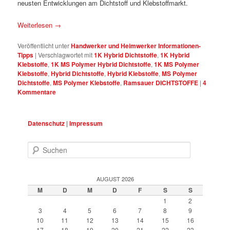
neusten Entwicklungen am Dichtstoff und Klebstoffmarkt.
Weiterlesen
→
Veröffentlicht unter
Handwerker und Heimwerker Informationen-
Tipps
|
Verschlagwortet mit
1K Hybrid Dichtstoffe
,
1K Hybrid
Klebstoffe
,
1K MS Polymer Hybrid Dichtstoffe
,
1K MS Polymer
Klebstoffe
,
Hybrid Dichtstoffe
,
Hybrid Klebstoffe
,
MS Polymer
Dichtstoffe
,
MS Polymer Klebstoffe
,
Ramsauer DICHTSTOFFE
|
4
Kommentare
Datenschutz
|
Impressum
Suchen
AUGUST 2026
M
D
M
D
F
S
S
1
2
3
4
5
6
7
8
9
10
11
12
13
14
15
16
17
18
19
20
21
22
23