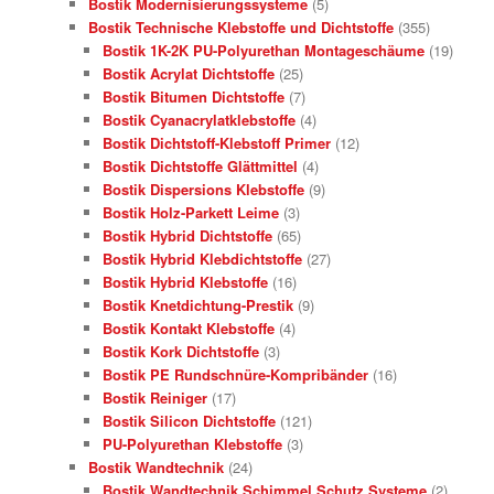
Bostik Modernisierungssysteme
(5)
Bostik Technische Klebstoffe und Dichtstoffe
(355)
Bostik 1K-2K PU-Polyurethan Montageschäume
(19)
Bostik Acrylat Dichtstoffe
(25)
Bostik Bitumen Dichtstoffe
(7)
Bostik Cyanacrylatklebstoffe
(4)
Bostik Dichtstoff-Klebstoff Primer
(12)
Bostik Dichtstoffe Glättmittel
(4)
Bostik Dispersions Klebstoffe
(9)
Bostik Holz-Parkett Leime
(3)
Bostik Hybrid Dichtstoffe
(65)
Bostik Hybrid Klebdichtstoffe
(27)
Bostik Hybrid Klebstoffe
(16)
Bostik Knetdichtung-Prestik
(9)
Bostik Kontakt Klebstoffe
(4)
Bostik Kork Dichtstoffe
(3)
Bostik PE Rundschnüre-Kompribänder
(16)
Bostik Reiniger
(17)
Bostik Silicon Dichtstoffe
(121)
PU-Polyurethan Klebstoffe
(3)
Bostik Wandtechnik
(24)
Bostik Wandtechnik Schimmel Schutz Systeme
(2)