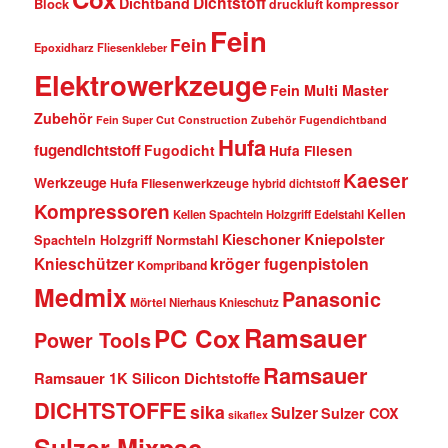
Dichtstoff
Dichtband
Block
druckluft kompressor
Fein
Fein
Epoxidharz Fliesenkleber
Elektrowerkzeuge
Fein Multi Master
Zubehör
Fein Super Cut Construction Zubehör
Fugendichtband
Hufa
fugendichtstoff
Fugodicht
Hufa Fliesen
Kaeser
Werkzeuge
Hufa Fliesenwerkzeuge
hybrid dichtstoff
Kompressoren
Kellen
Kellen Spachteln Holzgriff Edelstahl
Kniepolster
Kieschoner
Spachteln Holzgriff Normstahl
kröger fugenpistolen
Knieschützer
Kompriband
Medmix
Panasonic
Mörtel
Nierhaus Knieschutz
Ramsauer
PC Cox
Power Tools
Ramsauer
Ramsauer 1K Silicon Dichtstoffe
DICHTSTOFFE
sika
Sulzer
Sulzer COX
sikaflex
Sulzer Mixpac