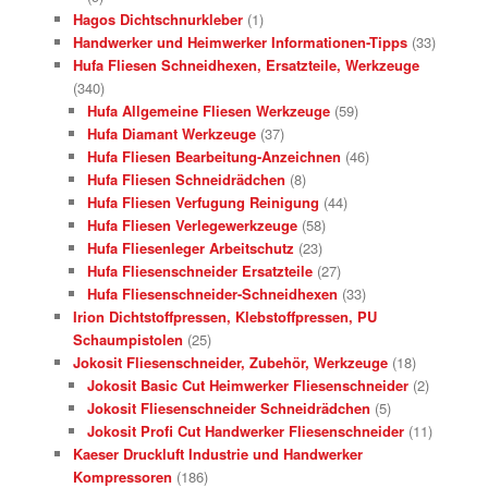
Hagos Dichtschnurkleber
(1)
Handwerker und Heimwerker Informationen-Tipps
(33)
Hufa Fliesen Schneidhexen, Ersatzteile, Werkzeuge
(340)
Hufa Allgemeine Fliesen Werkzeuge
(59)
Hufa Diamant Werkzeuge
(37)
Hufa Fliesen Bearbeitung-Anzeichnen
(46)
Hufa Fliesen Schneidrädchen
(8)
Hufa Fliesen Verfugung Reinigung
(44)
Hufa Fliesen Verlegewerkzeuge
(58)
Hufa Fliesenleger Arbeitschutz
(23)
Hufa Fliesenschneider Ersatzteile
(27)
Hufa Fliesenschneider-Schneidhexen
(33)
Irion Dichtstoffpressen, Klebstoffpressen, PU
Schaumpistolen
(25)
Jokosit Fliesenschneider, Zubehör, Werkzeuge
(18)
Jokosit Basic Cut Heimwerker Fliesenschneider
(2)
Jokosit Fliesenschneider Schneidrädchen
(5)
Jokosit Profi Cut Handwerker Fliesenschneider
(11)
Kaeser Druckluft Industrie und Handwerker
Kompressoren
(186)