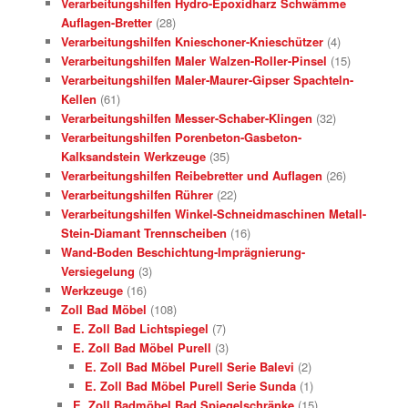
Verarbeitungshilfen Hydro-Epoxidharz Schwämme
Auflagen-Bretter
(28)
Verarbeitungshilfen Knieschoner-Knieschützer
(4)
Verarbeitungshilfen Maler Walzen-Roller-Pinsel
(15)
Verarbeitungshilfen Maler-Maurer-Gipser Spachteln-
Kellen
(61)
Verarbeitungshilfen Messer-Schaber-Klingen
(32)
Verarbeitungshilfen Porenbeton-Gasbeton-
Kalksandstein Werkzeuge
(35)
Verarbeitungshilfen Reibebretter und Auflagen
(26)
Verarbeitungshilfen Rührer
(22)
Verarbeitungshilfen Winkel-Schneidmaschinen Metall-
Stein-Diamant Trennscheiben
(16)
Wand-Boden Beschichtung-Imprägnierung-
Versiegelung
(3)
Werkzeuge
(16)
Zoll Bad Möbel
(108)
E. Zoll Bad Lichtspiegel
(7)
E. Zoll Bad Möbel Purell
(3)
E. Zoll Bad Möbel Purell Serie Balevi
(2)
E. Zoll Bad Möbel Purell Serie Sunda
(1)
E. Zoll Badmöbel Bad Spiegelschränke
(15)