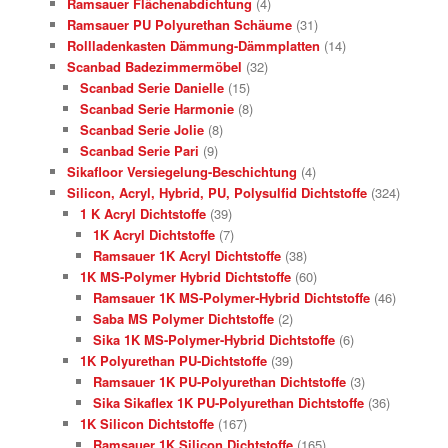
Ramsauer Flächenabdichtung
(4)
Ramsauer PU Polyurethan Schäume
(31)
Rollladenkasten Dämmung-Dämmplatten
(14)
Scanbad Badezimmermöbel
(32)
Scanbad Serie Danielle
(15)
Scanbad Serie Harmonie
(8)
Scanbad Serie Jolie
(8)
Scanbad Serie Pari
(9)
Sikafloor Versiegelung-Beschichtung
(4)
Silicon, Acryl, Hybrid, PU, Polysulfid Dichtstoffe
(324)
1 K Acryl Dichtstoffe
(39)
1K Acryl Dichtstoffe
(7)
Ramsauer 1K Acryl Dichtstoffe
(38)
1K MS-Polymer Hybrid Dichtstoffe
(60)
Ramsauer 1K MS-Polymer-Hybrid Dichtstoffe
(46)
Saba MS Polymer Dichtstoffe
(2)
Sika 1K MS-Polymer-Hybrid Dichtstoffe
(6)
1K Polyurethan PU-Dichtstoffe
(39)
Ramsauer 1K PU-Polyurethan Dichtstoffe
(3)
Sika Sikaflex 1K PU-Polyurethan Dichtstoffe
(36)
1K Silicon Dichtstoffe
(167)
Ramsauer 1K Silicon Dichtstoffe
(165)