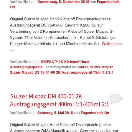
Veröffentlicht am
Donnerstag, 5. Dezember 2019
von
Fugentechnik
Ott
Original Sulzer Mixpac Hand Klebstoff Dosierpistole-presse
Austragungsgerät DS 75-01-00, Gewicht 0.260 Kg, zur
Verarbeitung von 2 Komponenten Klebstoff Sulzer Mixpac S-
System 75ml Volumen Kartuschen, inkl. Kombi Stößelstange-
Plunger Mischverhältnis 1:1 und Mischverhältnis 2:1.
Weiterlesen
→
Veröffentlicht unter
MIXPAC™ 2K Klebstoff Hand
Austragungsgeräte
|
Verschlagwortet mit
Sulzer
,
Sulzer Mixpac
,
Sulzer Mixpac DS 75-01-00 2K Austragungsgerät 75ml 1:1/2:1
Sulzer Mixpac DM 400-01 2K
Austragungsgerät 400ml 1:1/405ml 2:1
Veröffentlicht am
Samstag, 5. Mai 2018
von
Fugentechnik Ott
Original Sulzer Mixpac Hand Klebstoff Dosierpistole-presse
Austragungsgerät D(M=Manuell) 400-01, Gewicht 1.800 Kg, zur