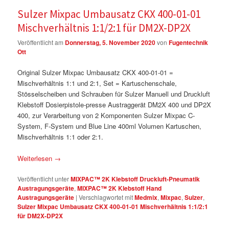
Sulzer Mixpac Umbausatz CKX 400-01-01
Mischverhältnis 1:1/2:1 für DM2X-DP2X
Veröffentlicht am
Donnerstag, 5. November 2020
von
Fugentechnik
Ott
Original Sulzer Mixpac Umbausatz CKX 400-01-01 =
Mischverhältnis 1:1 und 2:1, Set = Kartuschenschale,
Stösselscheiben und Schrauben für Sulzer Manuell und Druckluft
Klebstoff Dosierpistole-presse Austraggerät DM2X 400 und DP2X
400, zur Verarbeitung von 2 Komponenten Sulzer Mixpac C-
System, F-System und Blue Line 400ml Volumen Kartuschen,
Mischverhältnis 1:1 oder 2:1.
Weiterlesen
→
Veröffentlicht unter
MIXPAC™ 2K Klebstoff Druckluft-Pneumatik
Austragungsgeräte
,
MIXPAC™ 2K Klebstoff Hand
Austragungsgeräte
|
Verschlagwortet mit
Medmix
,
Mixpac
,
Sulzer
,
Sulzer Mixpac Umbausatz CKX 400-01-01 Mischverhältnis 1:1/2:1
für DM2X-DP2X