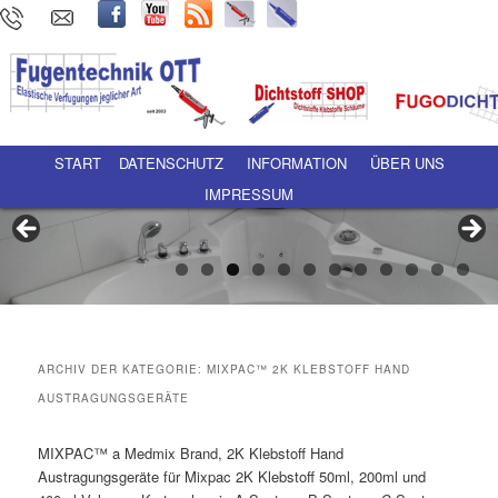
Hauptmenü
Zum Inhalt wechseln
Zum sekundären Inhalt wechseln
START
DATENSCHUTZ
INFORMATION
ÜBER UNS
IMPRESSUM
ARCHIV DER KATEGORIE:
MIXPAC™ 2K KLEBSTOFF HAND
AUSTRAGUNGSGERÄTE
MIXPAC™ a Medmix Brand, 2K Klebstoff Hand
Austragungsgeräte für Mixpac 2K Klebstoff 50ml, 200ml und