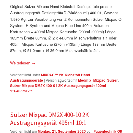
Original Sulzer Mixpac Hand Klebstoff Dosierpistole-presse
400-01, Gewicht
Austragungsgerät-Dosiergerät=D (M=Manuell)
1.930 Kg, zur Verarbeitung von 2 Komponenten Sulzer Mixpac C-
System, F-System und Mixpac Blue Line 400ml Volumen
Kartuschen = 400ml Mixpac Kartusche (200ml+200ml) Länge
183mm Breite 88mm, Ø 2 x 44.0mm Mischverhältnis 1:1 oder
405ml Mixpac Kartusche (270ml+135ml) Länge 183mm Breite
87mm, Ø 51.0mm + Ø 36.0mm Mischverhältnis 2:1.
Weiterlesen
→
Veröffentlicht unter
MIXPAC™ 2K Klebstoff Hand
Austragungsgeräte
|
Verschlagwortet mit
Medmix
,
Mixpac
,
Sulzer
,
Sulzer Mixpac DM2X 400-01 2K Austragungsgerät 400ml
1:1/405ml 2:1
Sulzer Mixpac DM2X 400-10 2K
Austragungsgerät 495ml 10:1
Veröffentlicht am
Montag, 21. September 2020
von
Fugentechnik Ott