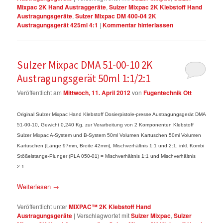
Mixpac 2K Hand Austraggeräte
,
Sulzer Mixpac 2K Klebstoff Hand
Austragungsgeräte
,
Sulzer Mixpac DM 400-04 2K
Austragungsgerät 425ml 4:1
|
Kommentar hinterlassen
Sulzer Mixpac DMA 51-00-10 2K
Austragungsgerät 50ml 1:1/2:1
Veröffentlicht am
Mittwoch, 11. April 2012
von
Fugentechnik Ott
Original Sulzer Mixpac Hand Klebstoff Dosierpistole-presse Austragungsgerät DMA
51-00-10, Gewicht 0,240 Kg, zur Verarbeitung von 2 Komponenten Klebstoff
Sulzer Mixpac A-System und B-System 50ml Volumen Kartuschen 50ml Volumen
Kartuschen (Länge 97mm, Breite 42mm), Mischverhältnis 1:1 und 2:1, inkl. Kombi
Stößelstange-Plunger (PLA 050-01) = Mischverhältnis 1:1 und Mischverhältnis
2:1.
Weiterlesen
→
Veröffentlicht unter
MIXPAC™ 2K Klebstoff Hand
Austragungsgeräte
|
Verschlagwortet mit
Sulzer Mixpac
,
Sulzer