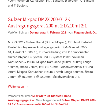
400ml Volumen Kartuschen in A System, B System, C System
und F System.
Sulzer Mixpac DM2X 200-01 2K
Austragungsgerät 200ml 1:1/210ml 2:1
Veröffentlicht am
Donnerstag, 4. Februar 2021
von
Fugentechnik Ott
MIXPAC™ a Sulzer Brand (Sulzer Mixpac), 2K Hand Klebstoff
Dosierpistole-presse Austragungsgerät D(M=Manuell) 200-
01, Gewicht 1.600 Kg, zur Verarbeitung von 2 Komponenten
Sulzer Mixpac C-System und F-System 200ml Volumen
Kartuschen = 200ml Mixpac Kartusche (100ml+100ml) Länge
150mm, Breite 77mm, Ø 2 x 37.0mm, Mischverhältnis 1:1 und
210ml Mixpac Kartuschen (140ml+70ml) Länge 150mm, Breite
77mm, Ø 45.0mm + Ø 32.0mm, Mischverhältnis 2:1.
Weiterlesen
→
Veröffentlicht unter
MIXPAC™ 2K Klebstoff Hand
Austragungsgeräte
|
Verschlagwortet mit
Sulzer Mixpac DM2X 200-
01 2K Austragungsgerät 200ml 1:1/210ml 2:1