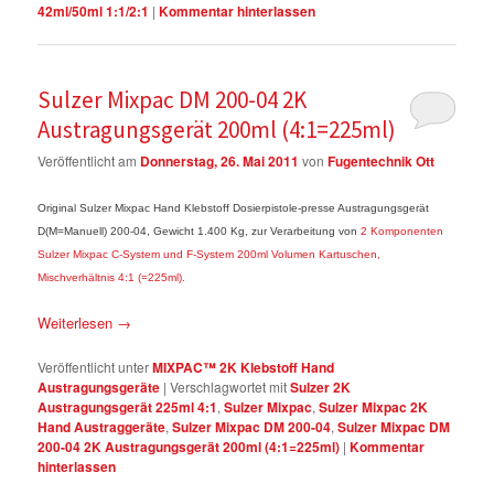
42ml/50ml 1:1/2:1
|
Kommentar hinterlassen
Sulzer Mixpac DM 200-04 2K
Austragungsgerät 200ml (4:1=225ml)
Veröffentlicht am
Donnerstag, 26. Mai 2011
von
Fugentechnik Ott
Original Sulzer Mixpac Hand Klebstoff Dosierpistole-presse Austragungsgerät
D(M=Manuell) 200-04, Gewicht 1.400 Kg, zur Verarbeitung von
2 Komponenten
Sulzer Mixpac C-System und F-System 200ml Volumen Kartuschen,
Mischverhältnis 4:1 (=225ml).
Weiterlesen
→
Veröffentlicht unter
MIXPAC™ 2K Klebstoff Hand
Austragungsgeräte
|
Verschlagwortet mit
Sulzer 2K
Austragungsgerät 225ml 4:1
,
Sulzer Mixpac
,
Sulzer Mixpac 2K
Hand Austraggeräte
,
Sulzer Mixpac DM 200-04
,
Sulzer Mixpac DM
200-04 2K Austragungsgerät 200ml (4:1=225ml)
|
Kommentar
hinterlassen