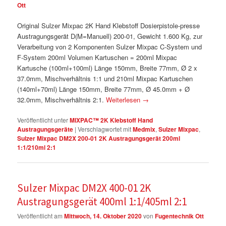
Ott
Original Sulzer Mixpac 2K Hand Klebstoff Dosierpistole-presse
Austragungsgerät D(M=Manuell) 200-01, Gewicht 1.600 Kg, zur
Verarbeitung von 2 Komponenten Sulzer Mixpac C-System und
F-System 200ml Volumen Kartuschen = 200ml Mixpac
Kartusche (100ml+100ml) Länge 150mm, Breite 77mm, Ø 2 x
37.0mm, Mischverhältnis 1:1 und 210ml Mixpac Kartuschen
(140ml+70ml) Länge 150mm, Breite 77mm, Ø 45.0mm + Ø
32.0mm, Mischverhältnis 2:1.
Weiterlesen
→
Veröffentlicht unter
MIXPAC™ 2K Klebstoff Hand
Austragungsgeräte
|
Verschlagwortet mit
Medmix
,
Sulzer Mixpac
,
Sulzer Mixpac DM2X 200-01 2K Austragungsgerät 200ml
1:1/210ml 2:1
Sulzer Mixpac DM2X 400-01 2K
Austragungsgerät 400ml 1:1/405ml 2:1
Veröffentlicht am
Mittwoch, 14. Oktober 2020
von
Fugentechnik Ott