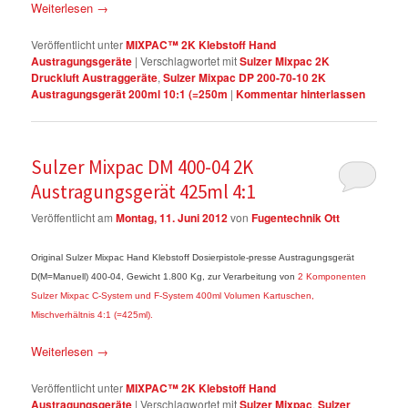
Weiterlesen
→
Veröffentlicht unter
MIXPAC™ 2K Klebstoff Hand
Austragungsgeräte
|
Verschlagwortet mit
Sulzer Mixpac 2K
Druckluft Austraggeräte
,
Sulzer Mixpac DP 200-70-10 2K
Austragungsgerät 200ml 10:1 (=250m
|
Kommentar hinterlassen
Sulzer Mixpac DM 400-04 2K
Austragungsgerät 425ml 4:1
Veröffentlicht am
Montag, 11. Juni 2012
von
Fugentechnik Ott
Original Sulzer Mixpac Hand Klebstoff Dosierpistole-presse Austragungsgerät
D(M=Manuell) 400-04, Gewicht 1.800 Kg, zur Verarbeitung von
2 Komponenten
Sulzer Mixpac C-System und F-System 400ml Volumen Kartuschen,
Mischverhältnis 4:1 (=425ml).
Weiterlesen
→
Veröffentlicht unter
MIXPAC™ 2K Klebstoff Hand
Austragungsgeräte
|
Verschlagwortet mit
Sulzer Mixpac
,
Sulzer