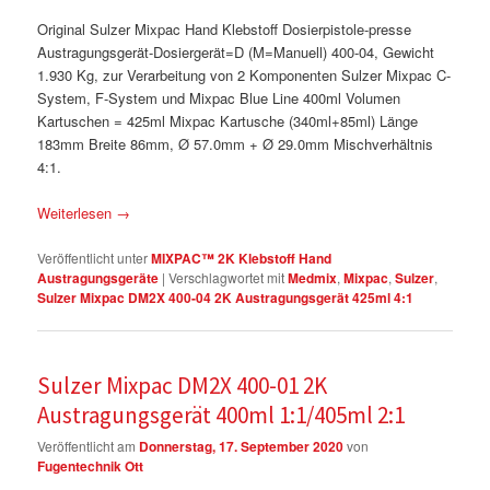
Original Sulzer Mixpac Hand Klebstoff Dosierpistole-presse
Austragungsgerät-Dosiergerät=D (M=Manuell) 400-04, Gewicht
1.930 Kg, zur Verarbeitung von 2 Komponenten Sulzer Mixpac C-
System, F-System und Mixpac Blue Line 400ml Volumen
Kartuschen = 425ml Mixpac Kartusche (340ml+85ml) Länge
183mm Breite 86mm, Ø 57.0mm + Ø 29.0mm Mischverhältnis
4:1.
Weiterlesen
→
Veröffentlicht unter
MIXPAC™ 2K Klebstoff Hand
Austragungsgeräte
|
Verschlagwortet mit
Medmix
,
Mixpac
,
Sulzer
,
Sulzer Mixpac DM2X 400-04 2K Austragungsgerät 425ml 4:1
Sulzer Mixpac DM2X 400-01 2K
Austragungsgerät 400ml 1:1/405ml 2:1
Veröffentlicht am
Donnerstag, 17. September 2020
von
Fugentechnik Ott