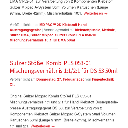
DMA 51-52-54, zur Verarbeitung von 2 Komponenten Klebstoff
Sulzer Mixpac A-System 50ml Volumen Kartuschen (Länge
97mm, Breite 42mm), Mischverhältnis 10:1.
Weiterlesen
→
Veröffentlicht unter
MIXPAC™ 2K Klebstoff Hand
Austragungsgeräte
|
Verschlagwortet mit
klebstoffpistole
,
Medmix
,
Sulzer DMA
,
Sulzer Mixpac
,
Sulzer Stößel PLA 050-10
Mischungsverhältnis 10:1 für DMA 50ml
Sulzer Stößel Kombi PLS 053-01
Mischungsverhältnis 1:1/2:1 für DS 53 50ml
Veröffentlicht am
Donnerstag, 27. Februar 2020
von
Fugentechnik
Ott
Original Sulzer Mixpac Kombi Stößel PLS 053-01
Mischungsverhältnis 1:1 und 2:1 für Hand Klebstoff Dosierpistole-
presse Austragungsgerät DS 53, zur Verarbeitung von 2
Komponenten Klebstoff Sulzer Mixpac S-System 50ml Volumen
Kartuschen 50ml (Länge 97mm, Breite 42mm), Mischverhältnis
1:1 und 2:1.
Weiterlesen
→