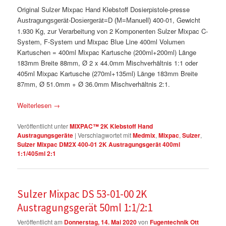
Original Sulzer Mixpac Hand Klebstoff Dosierpistole-presse
400-01, Gewicht
Austragungsgerät-Dosiergerät=D (M=Manuell)
1.930 Kg, zur Verarbeitung von 2 Komponenten Sulzer Mixpac C-
System, F-System und Mixpac Blue Line 400ml Volumen
Kartuschen = 400ml Mixpac Kartusche (200ml+200ml) Länge
183mm Breite 88mm, Ø 2 x 44.0mm Mischverhältnis 1:1 oder
405ml Mixpac Kartusche (270ml+135ml) Länge 183mm Breite
87mm, Ø 51.0mm + Ø 36.0mm Mischverhältnis 2:1.
Weiterlesen
→
Veröffentlicht unter
MIXPAC™ 2K Klebstoff Hand
Austragungsgeräte
|
Verschlagwortet mit
Medmix
,
Mixpac
,
Sulzer
,
Sulzer Mixpac DM2X 400-01 2K Austragungsgerät 400ml
1:1/405ml 2:1
Sulzer Mixpac DS 53-01-00 2K
Austragungsgerät 50ml 1:1/2:1
Veröffentlicht am
Donnerstag, 14. Mai 2020
von
Fugentechnik Ott