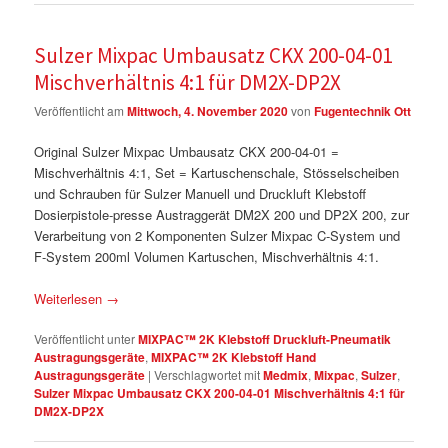
Sulzer Mixpac Umbausatz CKX 200-04-01
Mischverhältnis 4:1 für DM2X-DP2X
Veröffentlicht am
Mittwoch, 4. November 2020
von
Fugentechnik Ott
Original Sulzer Mixpac Umbausatz CKX 200-04-01 =
Mischverhältnis 4:1, Set = Kartuschenschale, Stösselscheiben
und Schrauben für Sulzer Manuell und Druckluft Klebstoff
Dosierpistole-presse Austraggerät DM2X 200 und DP2X 200, zur
Verarbeitung von 2 Komponenten Sulzer Mixpac C-System und
F-System 200ml Volumen Kartuschen, Mischverhältnis 4:1.
Weiterlesen
→
Veröffentlicht unter
MIXPAC™ 2K Klebstoff Druckluft-Pneumatik
Austragungsgeräte
,
MIXPAC™ 2K Klebstoff Hand
Austragungsgeräte
|
Verschlagwortet mit
Medmix
,
Mixpac
,
Sulzer
,
Sulzer Mixpac Umbausatz CKX 200-04-01 Mischverhältnis 4:1 für
DM2X-DP2X