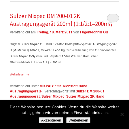
Sulzer Mixpac DM 200-01 2K
Austragungsgerät 200ml (1:1/2:1=200ml)
Veröffentlicht am
Freitag, 18. März 2011
von
Fugentechnik Ott
Original Sulzer Mixpac 2K Hand Klebstoff Dosierpistole-presse Austragungsgerät
D (M=Manuell) 200-01, Gewicht 1.400 Kg, zur Verarbeitung von 2 Komponenten
Sulzer Mixpac C-System und F-System 200ml Volumen Kartuschen,
Mischverhältnis 1:1 oder 2:1 ( = 200ml).
Weiterlesen
→
Veröffentlicht unter
MIXPAC™ 2K Klebstoff Hand
Austragungsgeräte
|
Verschlagwortet mit
Sulzer DM 200-01
Austragungsgerät
,
Sulzer Mixpac
,
Sulzer Mixpac 2K Hand
Austraggeräte
,
Sulzer Mixpac DM 200-01 2K Austragungsgerät
200ml (1:1/2:1=200ml
,
Sulzer Mixpac DM 200-01
Diese Website benutzt Cookies. Wenn du die Website weiter
Austragungsgerät 200ml (1:1/2:1)
|
Kommentar hinterlassen
nutzt, gehen wir von deinem Einverständnis aus.
Akzeptieren
Weiterlesen