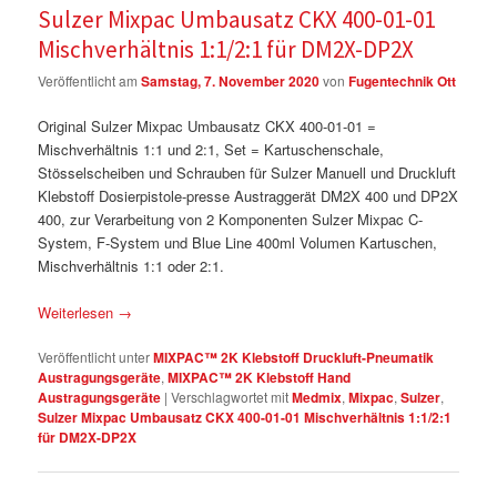
Sulzer Mixpac Umbausatz CKX 400-01-01
Mischverhältnis 1:1/2:1 für DM2X-DP2X
Veröffentlicht am
Samstag, 7. November 2020
von
Fugentechnik Ott
Original Sulzer Mixpac Umbausatz CKX 400-01-01 =
Mischverhältnis 1:1 und 2:1, Set = Kartuschenschale,
Stösselscheiben und Schrauben für Sulzer Manuell und Druckluft
Klebstoff Dosierpistole-presse Austraggerät DM2X 400 und DP2X
400, zur Verarbeitung von 2 Komponenten Sulzer Mixpac C-
System, F-System und Blue Line 400ml Volumen Kartuschen,
Mischverhältnis 1:1 oder 2:1.
Weiterlesen
→
Veröffentlicht unter
MIXPAC™ 2K Klebstoff Druckluft-Pneumatik
Austragungsgeräte
,
MIXPAC™ 2K Klebstoff Hand
Austragungsgeräte
|
Verschlagwortet mit
Medmix
,
Mixpac
,
Sulzer
,
Sulzer Mixpac Umbausatz CKX 400-01-01 Mischverhältnis 1:1/2:1
für DM2X-DP2X