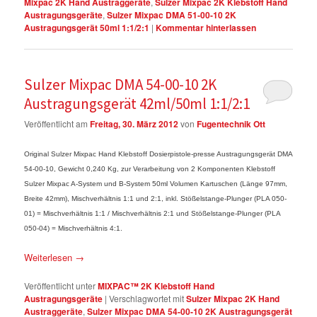
Mixpac 2K Hand Austraggeräte
,
Sulzer Mixpac 2K Klebstoff Hand
Austragungsgeräte
,
Sulzer Mixpac DMA 51-00-10 2K
Austragungsgerät 50ml 1:1/2:1
|
Kommentar hinterlassen
Sulzer Mixpac DMA 54-00-10 2K
Austragungsgerät 42ml/50ml 1:1/2:1
Veröffentlicht am
Freitag, 30. März 2012
von
Fugentechnik Ott
Original Sulzer Mixpac Hand Klebstoff Dosierpistole-presse Austragungsgerät DMA
54-00-10, Gewicht 0,240 Kg, zur Verarbeitung von 2 Komponenten Klebstoff
Sulzer Mixpac A-System und B-System 50ml Volumen Kartuschen (Länge 97mm,
Breite 42mm), Mischverhältnis 1:1 und 2:1, inkl. Stößelstange-Plunger (PLA 050-
01) = Mischverhältnis 1:1 / Mischverhältnis 2:1 und Stößelstange-Plunger (PLA
050-04) = Mischverhältnis 4:1.
Weiterlesen
→
Veröffentlicht unter
MIXPAC™ 2K Klebstoff Hand
Austragungsgeräte
|
Verschlagwortet mit
Sulzer Mixpac 2K Hand
Austraggeräte
,
Sulzer Mixpac DMA 54-00-10 2K Austragungsgerät