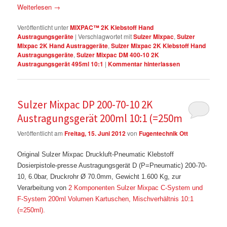
Weiterlesen
→
Veröffentlicht unter
MIXPAC™ 2K Klebstoff Hand
Austragungsgeräte
|
Verschlagwortet mit
Sulzer Mixpac
,
Sulzer
Mixpac 2K Hand Austraggeräte
,
Sulzer Mixpac 2K Klebstoff Hand
Austragungsgeräte
,
Sulzer Mixpac DM 400-10 2K
Austragungsgerät 495ml 10:1
|
Kommentar hinterlassen
Sulzer Mixpac DP 200-70-10 2K
Austragungsgerät 200ml 10:1 (=250m
Veröffentlicht am
Freitag, 15. Juni 2012
von
Fugentechnik Ott
Original Sulzer Mixpac Druckluft-Pneumatic Klebstoff
Dosierpistole-presse Austragungsgerät D (P=Pneumatic) 200-70-
10, 6.0bar, Druckrohr Ø 70.0mm, Gewicht 1.600 Kg, zur
Verarbeitung von
2 Komponenten Sulzer Mixpac C-System und
F-System 200ml Volumen Kartuschen, Mischverhältnis 10:1
(=250ml).