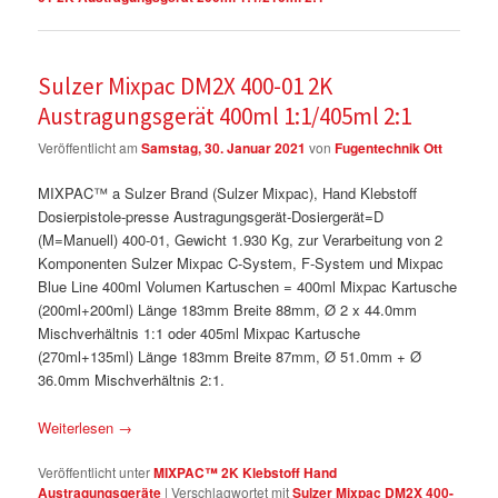
Sulzer Mixpac DM2X 400-01 2K
Austragungsgerät 400ml 1:1/405ml 2:1
Veröffentlicht am
Samstag, 30. Januar 2021
von
Fugentechnik Ott
MIXPAC™ a Sulzer Brand (Sulzer Mixpac), Hand Klebstoff
Dosierpistole-presse Austragungsgerät-Dosiergerät=D
(M=Manuell) 400-01, Gewicht 1.930 Kg, zur Verarbeitung von 2
Komponenten Sulzer Mixpac C-System, F-System und Mixpac
Blue Line 400ml Volumen Kartuschen = 400ml Mixpac Kartusche
(200ml+200ml) Länge 183mm Breite 88mm, Ø 2 x 44.0mm
Mischverhältnis 1:1 oder 405ml Mixpac Kartusche
(270ml+135ml) Länge 183mm Breite 87mm, Ø 51.0mm + Ø
36.0mm Mischverhältnis 2:1.
Weiterlesen
→
Veröffentlicht unter
MIXPAC™ 2K Klebstoff Hand
Austragungsgeräte
|
Verschlagwortet mit
Sulzer Mixpac DM2X 400-