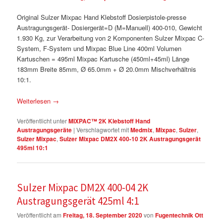
Original Sulzer Mixpac Hand Klebstoff Dosierpistole-presse
Austragungsgerät- Dosiergerät=D (M=Manuell) 400-010, Gewicht
1.930 Kg, zur Verarbeitung von 2 Komponenten Sulzer Mixpac C-
System, F-System und Mixpac Blue Line 400ml Volumen
Kartuschen = 495ml Mixpac Kartusche (450ml+45ml) Länge
183mm Breite 85mm, Ø 65.0mm + Ø 20.0mm Mischverhältnis
10:1.
Weiterlesen
→
Veröffentlicht unter
MIXPAC™ 2K Klebstoff Hand
Austragungsgeräte
|
Verschlagwortet mit
Medmix
,
Mixpac
,
Sulzer
,
Sulzer Mixpac
,
Sulzer Mixpac DM2X 400-10 2K Austragungsgerät
495ml 10:1
Sulzer Mixpac DM2X 400-04 2K
Austragungsgerät 425ml 4:1
Veröffentlicht am
Freitag, 18. September 2020
von
Fugentechnik Ott