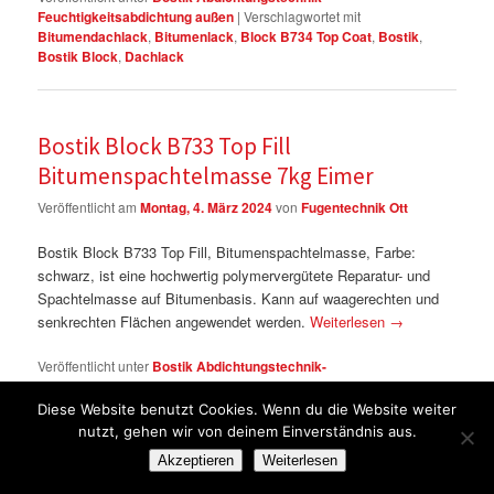
Feuchtigkeitsabdichtung außen
|
Verschlagwortet mit
Bitumendachlack
,
Bitumenlack
,
Block B734 Top Coat
,
Bostik
,
Bostik Block
,
Dachlack
Bostik Block B733 Top Fill
Bitumenspachtelmasse 7kg Eimer
Veröffentlicht am
Montag, 4. März 2024
von
Fugentechnik Ott
Bostik Block B733 Top Fill, Bitumenspachtelmasse, Farbe:
schwarz, ist eine hochwertig polymervergütete Reparatur- und
Spachtelmasse auf Bitumenbasis. Kann auf waagerechten und
senkrechten Flächen angewendet werden.
Weiterlesen
→
Veröffentlicht unter
Bostik Abdichtungstechnik-
Feuchtigkeitsabdichtung außen
|
Verschlagwortet mit
Bitumen
,
Bitumenspachtel
,
Bitumenspachtelmasse
,
Block B733 Top Fill
,
Diese Website benutzt Cookies. Wenn du die Website weiter
Bostik
,
Bostik Block
nutzt, gehen wir von deinem Einverständnis aus.
Akzeptieren
Weiterlesen