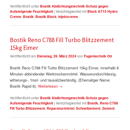
Veröffentlicht unter
Bostik Abdichtungstechnik-Schutz gegen
Aufsteigende Feuchtigkeit
|
Verschlagwortet mit
Block A715 Hydro
Creme
,
Bostik
,
Bostik Block
,
Injektcreme
Bostik Reno C788 Fill Turbo Blitzzement
15kg Eimer
Veröffentlicht am
Dienstag, 26. März 2024
von
Fugentechnik Ott
Bostik Reno C788 Fill Turbo Blitzzement 15kg Eimer, innerhalb 8
Minuten abbindender Werktrockenmörtel. Wasserundurchlässig,
witterungs-, frost- und tausalzbeständig. (Ehemaliger Name:
Bostik Rapid 8).
Weiterlesen
→
Veröffentlicht unter
Bostik Abdichtungstechnik-Schutz gegen
Aufsteigende Feuchtigkeit
|
Verschlagwortet mit
Bostik
,
Reno C788
Fill Turbo Blitzzement
,
Reparaturmörtel
,
Schnellzement
,
Zement