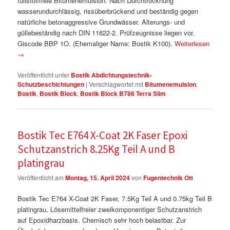
füllstofffreie Bitumenemulsion. Nach Durchtrocknung
wasserundurchlässig, rissüberbrückend und beständig gegen
natürliche betonaggressive Grundwässer. Alterungs- und
güllebeständig nach DIN 11622-2. Prüfzeugnisse liegen vor.
Giscode BBP 1O. (Ehemaliger Name: Bostik K100).
Weiterlesen
→
Veröffentlicht unter
Bostik Abdichtungstechnik-
Schutzbeschichtungen
|
Verschlagwortet mit
Bitumenemulsion
,
Bostik
,
Bostik Block
,
Bostik Block B786 Terra Slim
Bostik Tec E764 X-Coat 2K Faser Epoxi
Schutzanstrich 8.25Kg Teil A und B
platingrau
Veröffentlicht am
Montag, 15. April 2024
von
Fugentechnik Ott
Bostik Tec E764 X-Coat 2K Faser, 7.5Kg Teil A und 0.75kg Teil B
platingrau, Lösemittelfreier zweikomponentiger Schutzanstrich
auf Epoxidharzbasis. Chemisch sehr hoch belastbar. Zur