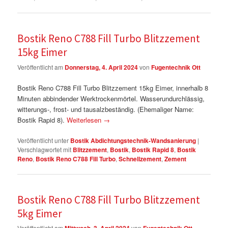
Bostik Reno C788 Fill Turbo Blitzzement
15kg Eimer
Veröffentlicht am
Donnerstag, 4. April 2024
von
Fugentechnik Ott
Bostik Reno C788 Fill Turbo Blitzzement 15kg Eimer, innerhalb 8
Minuten abbindender Werktrockenmörtel. Wasserundurchlässig,
witterungs-, frost- und tausalzbeständig. (Ehemaliger Name:
Bostik Rapid 8).
Weiterlesen
→
Veröffentlicht unter
Bostik Abdichtungstechnik-Wandsanierung
|
Verschlagwortet mit
Blitzzement
,
Bostik
,
Bostik Rapid 8
,
Bostik
Reno
,
Bostik Reno C788 Fill Turbo
,
Schnellzement
,
Zement
Bostik Reno C788 Fill Turbo Blitzzement
5kg Eimer
Veröffentlicht am
von