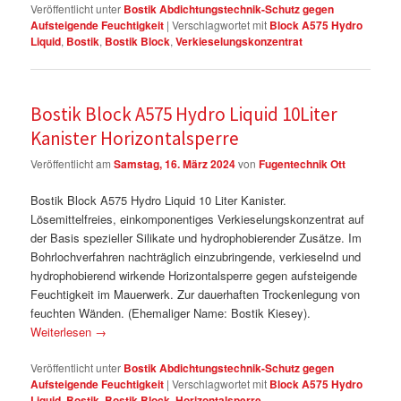
Veröffentlicht unter
Bostik Abdichtungstechnik-Schutz gegen
Aufsteigende Feuchtigkeit
|
Verschlagwortet mit
Block A575 Hydro
Liquid
,
Bostik
,
Bostik Block
,
Verkieselungskonzentrat
Bostik Block A575 Hydro Liquid 10Liter
Kanister Horizontalsperre
Veröffentlicht am
Samstag, 16. März 2024
von
Fugentechnik Ott
Bostik Block A575 Hydro Liquid 10 Liter Kanister.
Lösemittelfreies, einkomponentiges Verkieselungskonzentrat auf
der Basis spezieller Silikate und hydrophobierender Zusätze. Im
Bohrlochverfahren nachträglich einzubringende, verkieselnd und
hydrophobierend wirkende Horizontalsperre gegen aufsteigende
Feuchtigkeit im Mauerwerk. Zur dauerhaften Trockenlegung von
feuchten Wänden. (Ehemaliger Name: Bostik Kiesey).
Weiterlesen
→
Veröffentlicht unter
Bostik Abdichtungstechnik-Schutz gegen
Aufsteigende Feuchtigkeit
|
Verschlagwortet mit
Block A575 Hydro
Liquid
,
Bostik
,
Bostik Block
,
Horizontalsperre
,