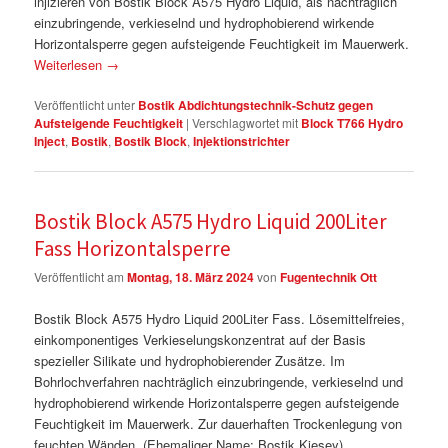
injizieren von Bostik Block A575 Hydro Liquid, als nachträglich
einzubringende, verkieselnd und hydrophobierend wirkende
Horizontalsperre gegen aufsteigende Feuchtigkeit im Mauerwerk.
Weiterlesen
→
Veröffentlicht unter
Bostik Abdichtungstechnik-Schutz gegen
Aufsteigende Feuchtigkeit
|
Verschlagwortet mit
Block T766 Hydro
Inject
,
Bostik
,
Bostik Block
,
Injektionstrichter
Bostik Block A575 Hydro Liquid 200Liter
Fass Horizontalsperre
Veröffentlicht am
Montag, 18. März 2024
von
Fugentechnik Ott
Bostik Block A575 Hydro Liquid 200Liter Fass. Lösemittelfreies,
einkomponentiges Verkieselungskonzentrat auf der Basis
spezieller Silikate und hydrophobierender Zusätze. Im
Bohrlochverfahren nachträglich einzubringende, verkieselnd und
hydrophobierend wirkende Horizontalsperre gegen aufsteigende
Feuchtigkeit im Mauerwerk. Zur dauerhaften Trockenlegung von
feuchten Wänden. (Ehemaliger Name: Bostik Kiesey).