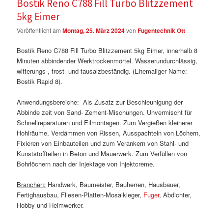
Bostik Reno C788 Fill Turbo Blitzzement
5kg Eimer
Veröffentlicht am
Montag, 25. März 2024
von
Fugentechnik Ott
Bostik Reno C788 Fill Turbo Blitzzement 5kg Eimer, innerhalb 8
Minuten abbindender Werktrockenmörtel. Wasserundurchlässig,
witterungs-, frost- und tausalzbeständig. (Ehemaliger Name:
Bostik Rapid 8).
Anwendungsbereiche: Als Zusatz zur Beschleunigung der
Abbinde zeit von Sand- Zement-Mischungen. Unvermischt für
Schnellreparaturen und Eilmontagen. Zum Vergießen kleinerer
Hohlräume, Verdämmen von Rissen, Ausspachteln von Löchern,
Fixieren von Einbauteilen und zum Verankern von Stahl- und
Kunststoffteilen in Beton und Mauerwerk. Zum Verfüllen von
Bohrlöchern nach der Injektage von Injektcreme.
Branchen:
Handwerk, Baumeister, Bauherren, Hausbauer,
Fertighausbau, Fliesen-Platten-Mosaikleger,
Fuger
, Abdichter,
Hobby und Heimwerker.