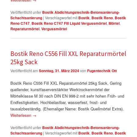
Veröffentlicht unter
Bostik Abdichtungstechnik-Betonsanierung-
Schachtsanierung
|
Verschlagwortet mit
Bostik
,
Bostik Reno
,
Bostik
Reno C747
,
Bostik Reno C747 Fill Liquid Vergussmörtel
,
Mörtel
,
Reparaturmörtel
,
Vergussmörtel
Bostik Reno C556 Fill XXL Reparaturmörtel
25kg Sack
Veröffentlicht am
Sonntag, 31. März 2024
von
Fugentechnik Ott
Bostik Reno C556 Fill XXL Reparaturmörtel 25kg Sack, Gering
quellender, kunstfaserverstärkter Werktrockenmörtel der
Mörtelklasse M 30 nach DIN EN 998-2 mit sehr hohen Früh- und
Endfestigkeiten. Hochbelastbar, wasserfest, frost- und
tausalzbeständig. (Ehemaliger Name: Bostik Quellmörtel Extra).
Weiterlesen
→
Veröffentlicht unter
Bostik Abdichtungstechnik-Betonsanierung-
Schachtsanierung
|
Verschlagwortet mit
Bostik
,
Bostik Reno
,
Bostik