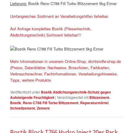
Lieferung:
Bostik Reno C788 Fill Turbo Blitzzement 5kg Eimer
Umfangreiches Sortiment an Verarbeitungshilfen lieferbar.
Auf Anfrage komplettes Bostik (Fliesentechnik,
Abdichtungstechnik) Sortiment lieferbar!!!
Mehr Informationen in unserem Online-Shop, dichtstoffe-shop.de
(Preise, Datenblätter, Nachweise, Broschüren, Farbkarten,
Verbrauchsrechner, Fachinformationen, Verarbeitungshinweise,
Tipps, weitere Produkte
Veröffentlicht unter
Bostik Abdichtungstechnik-Schutz gegen
Aufsteigende Feuchtigkeit
|
Verschlagwortet mit
Blitzzement
,
Bostik
,
Reno C788 Fill Turbo Blitzzement
,
Reparaturmörtel
,
Schnellzement
,
Zement
Bostik Block T766 Hydro Inject 20er Pack