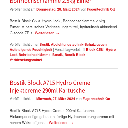
Bohrlochschlämme 2.5kg Eimer
Veröffentlicht am
Donnerstag, 28. März 2024
von
Fugentechnik Ott
Bostik Block C581 Hydro Lock, Bohrlochschlämme 2.5kg
Eimer. Mineralisches Verkieselungsmittel, hydraulisch abbindend.
Giscode ZP 1.
Weiterlesen
→
Veröffentlicht unter
Bostik Abdichtungstechnik-Schutz gegen
Aufsteigende Feuchtigkeit
|
Verschlagwortet mit
Block C581 Hydro
Lock Bohrlochschlämme
,
Bostik
,
Bostik Block
,
Verkieselungsmittel
Bostik Block A715 Hydro Creme
Injektcreme 290ml Kartusche
Veröffentlicht am
Mittwoch, 27. März 2024
von
Fugentechnik Ott
Bostik Block A715 Hydro Creme, 290ml Kartusche.
Einkomponentige gebrauchsfertige Hydrophobierungscreme mit
hohem Wirkstoffgehalt.
Weiterlesen
→