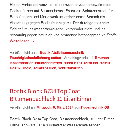
Eimer, Farbe: schwarz, ist ein schwarzer wasserabweisender
Deckaufstrich auf Bitumenbasis. Es ist ein Schutzanstrich für
Betonflächen und Mauerwerk im erdberührten Bereich als
Abdichtung gegen Bodenfeuchtigkeit. Der durchgetrocknete
Schutzfilm ist wasserabweisend, versprödet nicht und ist
beständig gegen natürlich vorkommende betonaggressive Stoffe.
Weiterlesen
→
Veröffentlicht unter
Bostik Abdichtungstechnik-
Feuchtigkeitsabdichtung außen
|
Verschlagwortet mit
Bitumen
Isolieranstrich
,
bitumenanstrich
,
Block B731 Terra Iso
,
Bostik
,
Bostik Block
,
Isolieranstrich
,
Schutzanstrich
Bostik Block B734 Top Coat
Bitumendachlack 10 Liter Eimer
Veröffentlicht am
Mittwoch, 6. März 2024
von
Fugentechnik Ott
Bostik Block B734 Top Coat, Bitumendachlack, 10 Liter Eimer
Farbe: schwarz, ist ein schwarzer wasserabweisender