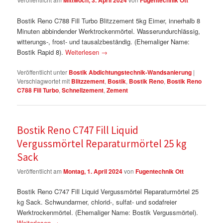
Mittwoch, 3. April 2024
Fugentechnik Ott
Bostik Reno C788 Fill Turbo Blitzzement 5kg Eimer, innerhalb 8
Minuten abbindender Werktrockenmörtel. Wasserundurchlässig,
witterungs-, frost- und tausalzbeständig. (Ehemaliger Name:
Bostik Rapid 8).
Weiterlesen
→
Veröffentlicht unter
Bostik Abdichtungstechnik-Wandsanierung
|
Verschlagwortet mit
Blitzzement
,
Bostik
,
Bostik Reno
,
Bostik Reno
C788 Fill Turbo
,
Schnellzement
,
Zement
Bostik Reno C747 Fill Liquid
Vergussmörtel Reparaturmörtel 25 kg
Sack
Veröffentlicht am
Montag, 1. April 2024
von
Fugentechnik Ott
Bostik Reno C747 Fill Liquid Vergussmörtel Reparaturmörtel 25
kg Sack. Schwundarmer, chlorid-, sulfat- und sodafreier
Werktrockenmörtel. (Ehemaliger Name: Bostik Vergussmörtel).
Weiterlesen
→