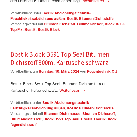
den üblichen Bitumenklebemassen liegt.
Weiterlesen
→
Veröffentlicht unter
Bostik Abdichtungstechnik-
Feuchtigkeitsabdichtung außen
,
Bostik Bitumen Dichtstoffe
|
Verschlagwortet mit
Bitumen Klebstoff
,
Bitumenkleber
,
Block B536
Top Fix
,
Bostik
,
Bostik Block
Bostik Block B591 Top Seal Bitumen
Dichtstoff 300ml Kartusche schwarz
Veröffentlicht am
Sonntag, 10. März 2024
von
Fugentechnik Ott
Bostik Block B591 Top Seal, Bitumen Dichtstoff, 300ml
Kartusche, Farbe schwarz,
Weiterlesen
→
Veröffentlicht unter
Bostik Abdichtungstechnik-
Feuchtigkeitsabdichtung außen
,
Bostik Bitumen Dichtstoffe
|
Verschlagwortet mit
Bitumen Dichtmasse
,
Bitumen Dichtstoff
,
Bitumendichtstoff
,
Block B591 Top Seal
,
Bostik
,
Bostik Block
,
fugendichtstoff