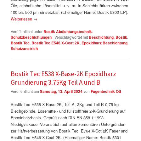
Öle, aliphatische Lösemittel u. v. m. In Schichtstärken zwischen
100 bis 500 µm einsetzbar. (Ehemaliger Name: Bostik 5302 EP).
Weiterlesen
→
Veröffentlicht unter
Bostik Abdichtungstechnik-
Schutzbeschichtungen
|
Verschlagwortet mit
Beschichtung
,
Bostik
,
Bostik Tec
,
Bostik Tec E546 X-Coat 2K
,
Epoxidharz Beschichtung
,
Schutzanstrich
Bostik Tec E538 X-Base-2K Epoxidharz
Grundierung 3.75Kg Teil A und B
Veröffentlicht am
Samstag, 13. April 2024
von
Fugentechnik Ott
Bostik Tec E538 X-Base-2K, Teil A, 3Kg und Teil B 0,75 kg
Blechgebinde, Lösemittel- und füllstofffreie 2-K-Grundierung auf
Epoxidharzbasis. Geprüft nach DIN EN 858-1:1993
Niedrigviskoser Voranstrich auf allen zementären Untergründen
zur Haftverbesserung von Bostik Tec E764 X-Cot 2K Faser und
Bostik Tec E546 X-Coat 2K. (Ehemaliger Name: Bostik 5301