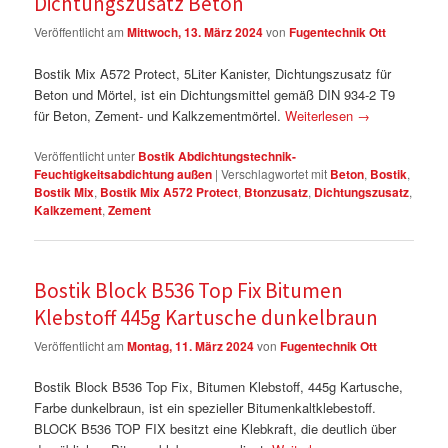
Dichtungszusatz Beton
Veröffentlicht am
Mittwoch, 13. März 2024
von
Fugentechnik Ott
Bostik Mix A572 Protect, 5Liter Kanister, Dichtungszusatz für
Beton und Mörtel, ist ein Dichtungsmittel gemäß DIN 934-2 T9
für Beton, Zement- und Kalkzementmörtel.
Weiterlesen
→
Veröffentlicht unter
Bostik Abdichtungstechnik-
Feuchtigkeitsabdichtung außen
|
Verschlagwortet mit
Beton
,
Bostik
,
Bostik Mix
,
Bostik Mix A572 Protect
,
Btonzusatz
,
Dichtungszusatz
,
Kalkzement
,
Zement
Bostik Block B536 Top Fix Bitumen
Klebstoff 445g Kartusche dunkelbraun
Veröffentlicht am
Montag, 11. März 2024
von
Fugentechnik Ott
Bostik Block B536 Top Fix, Bitumen Klebstoff, 445g Kartusche,
Farbe dunkelbraun, ist ein spezieller Bitumenkaltklebestoff.
BLOCK B536 TOP FIX besitzt eine Klebkraft, die deutlich über