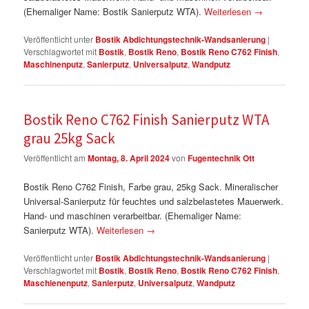
(Ehemaliger Name: Bostik Sanierputz WTA).
Weiterlesen
→
Veröffentlicht unter
Bostik Abdichtungstechnik-Wandsanierung
|
Verschlagwortet mit
Bostik
,
Bostik Reno
,
Bostik Reno C762 Finish
,
Maschinenputz
,
Sanierputz
,
Universalputz
,
Wandputz
Bostik Reno C762 Finish Sanierputz WTA
grau 25kg Sack
Veröffentlicht am
Montag, 8. April 2024
von
Fugentechnik Ott
Bostik Reno C762 Finish, Farbe grau, 25kg Sack. Mineralischer
Universal-Sanierputz für feuchtes und salzbelastetes Mauerwerk.
Hand- und maschinen verarbeitbar. (Ehemaliger Name:
Sanierputz WTA).
Weiterlesen
→
Veröffentlicht unter
Bostik Abdichtungstechnik-Wandsanierung
|
Verschlagwortet mit
Bostik
,
Bostik Reno
,
Bostik Reno C762 Finish
,
Maschienenputz
,
Sanierputz
,
Universalputz
,
Wandputz