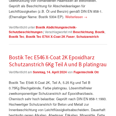
Überbrückung von vorhandenen Haarrissen an Betonteilen.
Geprüft als Beschichtung für Abscheideanlagen für
Leichtflüssigkeiten (z.B. Öl und Benzin) gemäß DIN EN 858-1.
(Ehemaliger Name: Bostik 5304 EP).
Weiterlesen
→
Veröffentlicht unter
Bostik Abdichtungstechnik-
Schutzbeschichtungen
|
Verschlagwortet mit
Beschichtung
,
Bostik
,
Bostik Tec
,
Bostik Tec E764 X-Coat 2K Faser
,
Schutzanstrich
Bostik Tec E546 X-Coat 2K Epoxidharz
Schutzanstrich 6Kg Teil A und B platingrau
Veröffentlicht am
Sonntag, 14. April 2024
von
Fugentechnik Ott
Bostik Tec E546 X-Coat 2K, Teil A, 5.25 Kg und Teil B
0.75Kg Blechgebinde, Farbe platingrau. Lösemittelfreier
zweikomponentiger Schutzanstrich auf Epoxidharzbasis.
Chemisch sehr hoch belastbar. Geprüft nach DIN EN 858-1:1993.
Hochwertiger Schutzanstrich für Beton und Metall zur
Innenbeschichtung von Leichtflüssigkeitsabscheidern. Dauerhaft
beständig gegen Alkalien, Abwässer, Fäkalien, Mineralöle, Fette,