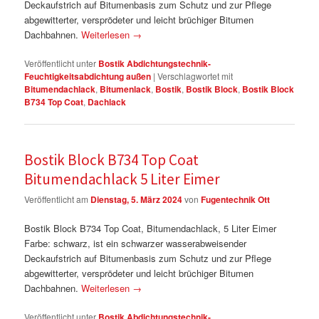
Deckaufstrich auf Bitumenbasis zum Schutz und zur Pflege
abgewitterter, versprödeter und leicht brüchiger Bitumen
Dachbahnen.
Weiterlesen
→
Veröffentlicht unter
Bostik Abdichtungstechnik-
Feuchtigkeitsabdichtung außen
|
Verschlagwortet mit
Bitumendachlack
,
Bitumenlack
,
Bostik
,
Bostik Block
,
Bostik Block
B734 Top Coat
,
Dachlack
Bostik Block B734 Top Coat
Bitumendachlack 5 Liter Eimer
Veröffentlicht am
Dienstag, 5. März 2024
von
Fugentechnik Ott
Bostik Block B734 Top Coat, Bitumendachlack, 5 Liter Eimer
Farbe: schwarz, ist ein schwarzer wasserabweisender
Deckaufstrich auf Bitumenbasis zum Schutz und zur Pflege
abgewitterter, versprödeter und leicht brüchiger Bitumen
Dachbahnen.
Weiterlesen
→
Veröffentlicht unter
Bostik Abdichtungstechnik-