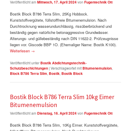
Veröffentlicht am
Mittwoch, 17. April 2024
von
Fugentechnik Ott
Bostik Block B786 Terra Slim, 25Kg Hobbock.
Kunststoffvergütete, füllstofffreie Bitumenemulsion. Nach
Durchtrocknung wasserundurchlässig, rissüberbrückend und
beständig gegen natürliche betonaggressive Grundwässer.
Alterungs- und güllebeständig nach DIN 11622-2. Prüfzeugnisse
liegen vor. Giscode BBP 1O. (Ehemaliger Name: Bostik K100).
Weiterlesen
→
Veröffentlicht unter
Bostik Abdichtungstechnik-
Schutzbeschichtungen
|
Verschlagwortet mit
Bitumenemulsion
,
Block B786 Terra Slim
,
Bostik
,
Bostik Block
Bostik Block B786 Terra Slim 10kg Eimer
Bitumenemulsion
Veröffentlicht am
Dienstag, 16. April 2024
von
Fugentechnik Ott
Bostik Block B786 Terra Slim, 10Kg Eimer. Kunststoffvergütete,