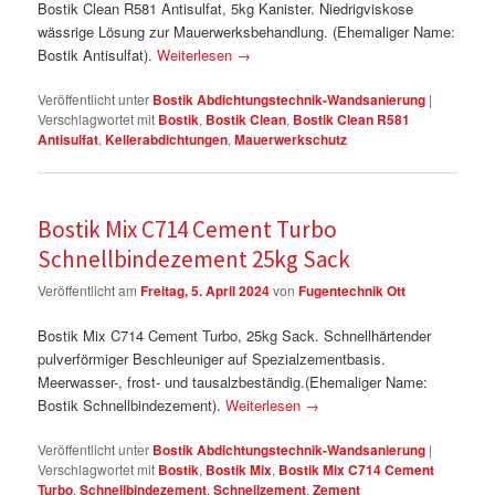
Bostik Clean R581 Antisulfat, 5kg Kanister. Niedrigviskose
wässrige Lösung zur Mauerwerksbehandlung. (Ehemaliger Name:
Bostik Antisulfat).
Weiterlesen
→
Veröffentlicht unter
Bostik Abdichtungstechnik-Wandsanierung
|
Verschlagwortet mit
Bostik
,
Bostik Clean
,
Bostik Clean R581
Antisulfat
,
Kellerabdichtungen
,
Mauerwerkschutz
Bostik Mix C714 Cement Turbo
Schnellbindezement 25kg Sack
Veröffentlicht am
Freitag, 5. April 2024
von
Fugentechnik Ott
Bostik Mix C714 Cement Turbo, 25kg Sack. Schnellhärtender
pulverförmiger Beschleuniger auf Spezialzementbasis.
Meerwasser-, frost- und tausalzbeständig.(Ehemaliger Name:
Bostik Schnellbindezement).
Weiterlesen
→
Veröffentlicht unter
Bostik Abdichtungstechnik-Wandsanierung
|
Verschlagwortet mit
Bostik
,
Bostik Mix
,
Bostik Mix C714 Cement
Turbo
,
Schnellbindezement
,
Schnellzement
,
Zement