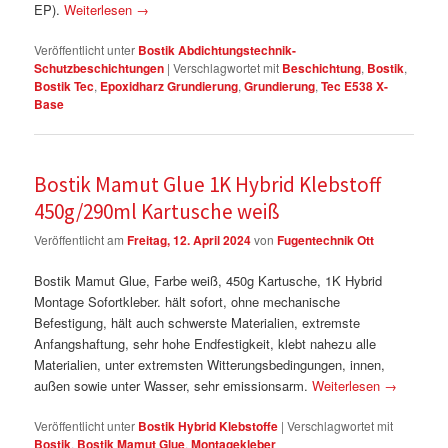
EP).
Weiterlesen
→
Veröffentlicht unter
Bostik Abdichtungstechnik-
Schutzbeschichtungen
|
Verschlagwortet mit
Beschichtung
,
Bostik
,
Bostik Tec
,
Epoxidharz Grundierung
,
Grundierung
,
Tec E538 X-
Base
Bostik Mamut Glue 1K Hybrid Klebstoff
450g/290ml Kartusche weiß
Veröffentlicht am
Freitag, 12. April 2024
von
Fugentechnik Ott
Bostik Mamut Glue, Farbe weiß, 450g Kartusche, 1K Hybrid
Montage Sofortkleber. hält sofort, ohne mechanische
Befestigung, hält auch schwerste Materialien, extremste
Anfangshaftung, sehr hohe Endfestigkeit, klebt nahezu alle
Materialien, unter extremsten Witterungsbedingungen, innen,
außen sowie unter Wasser, sehr emissionsarm.
Weiterlesen
→
Veröffentlicht unter
Bostik Hybrid Klebstoffe
|
Verschlagwortet mit
Bostik
,
Bostik Mamut Glue
,
Montagekleber