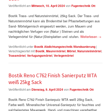
Veröffentlicht am
Mittwoch, 10. April 2024
von
Fugentechnik Ott
Bostik Trass- und Natursteinmörtel, 25kg Sack. Der Trass- und
Natursteinmörtel kann als Bindemittel bei Pflasterbettungen aus
Sand- Mörtelgemisch eingesetzt werden, zum Mauern und
nachträglichen Verfugen von (Natur ) Steinen und als
Verlegemörtel für (Natur-)Steinplatten und -stufen.
Weiterlesen
→
Veröffentlicht unter
Bostik Abdichtungstechnik-Wandsanierung
|
Verschlagwortet mit
Bostik
,
Maurermörtel
,
Mörtel
,
Natursteinmörtel
,
Trassmörtel
,
Verfugungsmörtel
,
Verlegemörtel
Bostik Reno C762 Finish Sanierputz WTA
weiß 25kg Sack
Veröffentlicht am
Dienstag, 9. April 2024
von
Fugentechnik Ott
Bostik Reno C762 Finish Sanierputz WTA weiß 25kg Sack,
Farbe weiß. Mineralischer Universal-Sanierputz für feuchtes und
salzbelastetes Mauerwerk. Hand- und maschinen verarbeitbar.