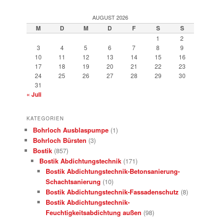
AUGUST 2026
M
D
M
D
F
S
S
1
2
3
4
5
6
7
8
9
10
11
12
13
14
15
16
17
18
19
20
21
22
23
24
25
26
27
28
29
30
31
« Juli
KATEGORIEN
Bohrloch Ausblaspumpe
(1)
Bohrloch Bürsten
(3)
Bostik
(857)
Bostik Abdichtungstechnik
(171)
Bostik Abdichtungstechnik-Betonsanierung-
Schachtsanierung
(10)
Bostik Abdichtungstechnik-Fassadenschutz
(8)
Bostik Abdichtungstechnik-
Feuchtigkeitsabdichtung außen
(98)