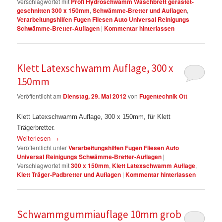
Verschlagwortet mit
Profi Hydroschwamm Waschbrett gerastet-
geschnitten 300 x 150mm
,
Schwämme-Bretter und Auflagen
,
Verarbeitungshilfen Fugen Fliesen Auto Universal Reinigungs
Schwämme-Bretter-Auflagen
|
Kommentar hinterlassen
Klett Latexschwamm Auflage, 300 x
150mm
Veröffentlicht am
Dienstag, 29. Mai 2012
von
Fugentechnik Ott
Klett Latexschwamm Auflage, 300 x 150mm, für Klett
Trägerbretter.
Weiterlesen
→
Veröffentlicht unter
Verarbeitungshilfen Fugen Fliesen Auto
Universal Reinigungs Schwämme-Bretter-Auflagen
|
Verschlagwortet mit
300 x 150mm
,
Klett Latexschwamm Auflage
,
Klett Träger-Padbretter und Auflagen
|
Kommentar hinterlassen
Schwammgummiauflage 10mm grob 280 x