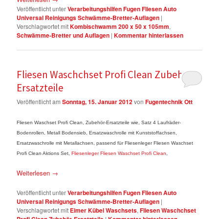
Veröffentlicht unter
Verarbeitungshilfen Fugen Fliesen Auto
Universal Reinigungs Schwämme-Bretter-Auflagen
|
Verschlagwortet mit
Kombischwamm 200 x 50 x 105mm
,
Schwämme-Bretter und Auflagen
|
Kommentar hinterlassen
Fliesen Waschchset Profi Clean Zubehör-
Ersatzteile
Veröffentlicht am
Sonntag, 15. Januar 2012
von
Fugentechnik Ott
Fliesen Waschset Profi Clean, Zubehör-Ersatzteile wie, Satz 4 Laufräder-
Bodenrollen, Metall Bodensieb, Ersatzwaschrolle mit Kunststoffachsen,
Ersatzwaschrolle mit Metallachsen, passend für Fliesenleger Fliesen Waschset
Profi Clean Aktions Set,
Fliesenleger Fliesen Waschset Profi Clean
,
Weiterlesen
→
Veröffentlicht unter
Verarbeitungshilfen Fugen Fliesen Auto
Universal Reinigungs Schwämme-Bretter-Auflagen
|
Verschlagwortet mit
Eimer Kübel Waschsets
,
Fliesen Waschchset
|