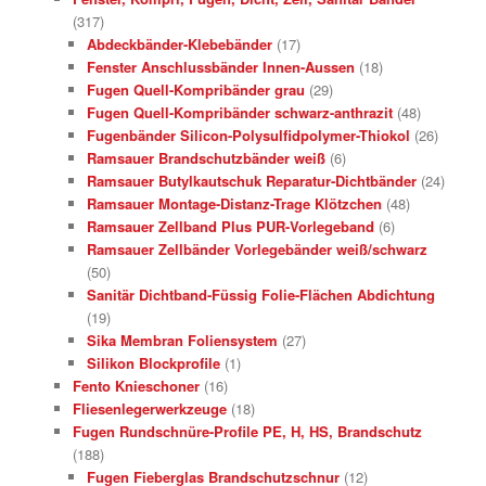
(317)
Abdeckbänder-Klebebänder
(17)
Fenster Anschlussbänder Innen-Aussen
(18)
Fugen Quell-Kompribänder grau
(29)
Fugen Quell-Kompribänder schwarz-anthrazit
(48)
Fugenbänder Silicon-Polysulfidpolymer-Thiokol
(26)
Ramsauer Brandschutzbänder weiß
(6)
Ramsauer Butylkautschuk Reparatur-Dichtbänder
(24)
Ramsauer Montage-Distanz-Trage Klötzchen
(48)
Ramsauer Zellband Plus PUR-Vorlegeband
(6)
Ramsauer Zellbänder Vorlegebänder weiß/schwarz
(50)
Sanitär Dichtband-Füssig Folie-Flächen Abdichtung
(19)
Sika Membran Foliensystem
(27)
Silikon Blockprofile
(1)
Fento Knieschoner
(16)
Fliesenlegerwerkzeuge
(18)
Fugen Rundschnüre-Profile PE, H, HS, Brandschutz
(188)
Fugen Fieberglas Brandschutzschnur
(12)