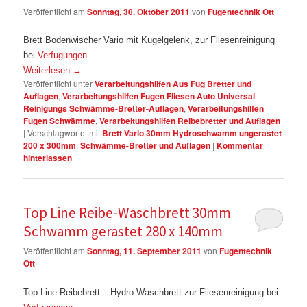
Veröffentlicht am
Sonntag, 30. Oktober 2011
von
Fugentechnik Ott
Brett Bodenwischer Vario mit Kugelgelenk, zur Fliesenreinigung
bei
Verfugungen
.
Weiterlesen
→
Veröffentlicht unter
Verarbeitungshilfen Aus Fug Bretter und
Auflagen
,
Verarbeitungshilfen Fugen Fliesen Auto Universal
Reinigungs Schwämme-Bretter-Auflagen
,
Verarbeitungshilfen
Fugen Schwämme
,
Verarbeitungshilfen Reibebretter und Auflagen
|
Verschlagwortet mit
Brett Vario 30mm Hydroschwamm ungerastet
200 x 300mm
,
Schwämme-Bretter und Auflagen
|
Kommentar
hinterlassen
Top Line Reibe-Waschbrett 30mm
Schwamm gerastet 280 x 140mm
Veröffentlicht am
Sonntag, 11. September 2011
von
Fugentechnik
Ott
Top Line Reibebrett – Hydro-Waschbrett zur Fliesenreinigung bei