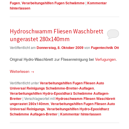
Fugen
,
Verarbeitungshilfen Fugen Schwämme
|
Kommentar
hinterlassen
Hydroschwamm Fliesen Waschbrett
ungerastet 280x140mm
Veröffentlicht am
Donnerstag, 8. Oktober 2009
von
Fugentechnik Ott
Original Hydro-Waschbrett zur Fliesenreinigung bei
Verfugungen
.
Weiterlesen
→
Veröffentlicht unter
Verarbeitungshilfen Fugen Fliesen Auto
Universal Reinigungs Schwämme-Bretter-Auflagen
,
Verarbeitungshilfen Hydro-Epoxidharz Schwämme Auflagen-
Bretter
|
Verschlagwortet mit
Hydroschwamm Fliesen Waschbrett
ungerastet 280x140mm
,
Verarbeitungshilfen Fugen Fliesen Auto
Universal Reinigungs
,
Verarbeitungshilfen Hydro-Epoxidharz
Schwämme Auflagen-Bretter
|
Kommentar hinterlassen