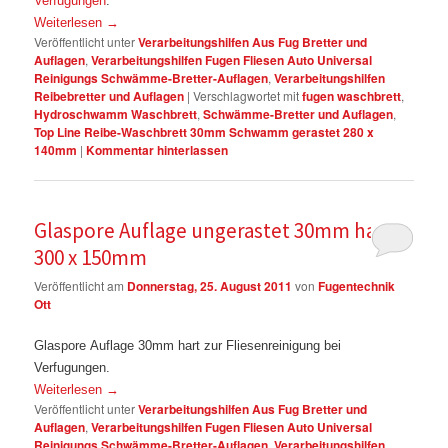
Verfugungen
.
Weiterlesen
→
Veröffentlicht unter
Verarbeitungshilfen Aus Fug Bretter und
Auflagen
,
Verarbeitungshilfen Fugen Fliesen Auto Universal
Reinigungs Schwämme-Bretter-Auflagen
,
Verarbeitungshilfen
Reibebretter und Auflagen
|
Verschlagwortet mit
fugen waschbrett
,
Hydroschwamm Waschbrett
,
Schwämme-Bretter und Auflagen
,
Top Line Reibe-Waschbrett 30mm Schwamm gerastet 280 x
140mm
|
Kommentar hinterlassen
Glaspore Auflage ungerastet 30mm hart
300 x 150mm
Veröffentlicht am
Donnerstag, 25. August 2011
von
Fugentechnik
Ott
Glaspore Auflage 30mm hart zur Fliesenreinigung bei
Verfugungen.
Weiterlesen
→
Veröffentlicht unter
Verarbeitungshilfen Aus Fug Bretter und
Auflagen
,
Verarbeitungshilfen Fugen Fliesen Auto Universal
Reinigungs Schwämme-Bretter-Auflagen
,
Verarbeitungshilfen