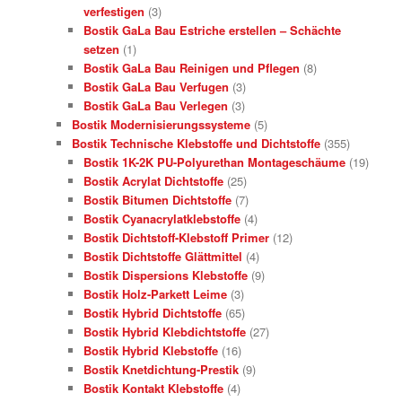
verfestigen
(3)
Bostik GaLa Bau Estriche erstellen – Schächte
setzen
(1)
Bostik GaLa Bau Reinigen und Pflegen
(8)
Bostik GaLa Bau Verfugen
(3)
Bostik GaLa Bau Verlegen
(3)
Bostik Modernisierungssysteme
(5)
Bostik Technische Klebstoffe und Dichtstoffe
(355)
Bostik 1K-2K PU-Polyurethan Montageschäume
(19)
Bostik Acrylat Dichtstoffe
(25)
Bostik Bitumen Dichtstoffe
(7)
Bostik Cyanacrylatklebstoffe
(4)
Bostik Dichtstoff-Klebstoff Primer
(12)
Bostik Dichtstoffe Glättmittel
(4)
Bostik Dispersions Klebstoffe
(9)
Bostik Holz-Parkett Leime
(3)
Bostik Hybrid Dichtstoffe
(65)
Bostik Hybrid Klebdichtstoffe
(27)
Bostik Hybrid Klebstoffe
(16)
Bostik Knetdichtung-Prestik
(9)
Bostik Kontakt Klebstoffe
(4)