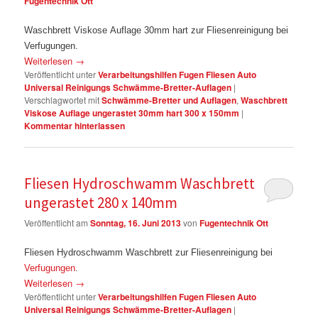
Fugentechnik Ott
Waschbrett Viskose Auflage 30mm hart zur Fliesenreinigung bei
Verfugungen.
Weiterlesen
→
Veröffentlicht unter
Verarbeitungshilfen Fugen Fliesen Auto
Universal Reinigungs Schwämme-Bretter-Auflagen
|
Verschlagwortet mit
Schwämme-Bretter und Auflagen
,
Waschbrett
Viskose Auflage ungerastet 30mm hart 300 x 150mm
|
Kommentar hinterlassen
Fliesen Hydroschwamm Waschbrett
ungerastet 280 x 140mm
Veröffentlicht am
Sonntag, 16. Juni 2013
von
Fugentechnik Ott
Fliesen Hydroschwamm Waschbrett zur Fliesenreinigung bei
Verfugungen
.
Weiterlesen
→
Veröffentlicht unter
Verarbeitungshilfen Fugen Fliesen Auto
Universal Reinigungs Schwämme-Bretter-Auflagen
|