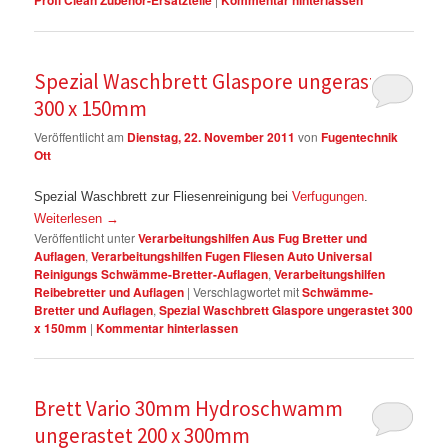
Profi Clean Zubehör-Ersatzteile
Kommentar hinterlassen
Spezial Waschbrett Glaspore ungerastet
300 x 150mm
Veröffentlicht am
Dienstag, 22. November 2011
von
Fugentechnik
Ott
Spezial Waschbrett zur Fliesenreinigung bei
Verfugungen
.
Weiterlesen
→
Veröffentlicht unter
Verarbeitungshilfen Aus Fug Bretter und
Auflagen
,
Verarbeitungshilfen Fugen Fliesen Auto Universal
Reinigungs Schwämme-Bretter-Auflagen
,
Verarbeitungshilfen
Reibebretter und Auflagen
|
Verschlagwortet mit
Schwämme-
Bretter und Auflagen
,
Spezial Waschbrett Glaspore ungerastet 300
x 150mm
|
Kommentar hinterlassen
Brett Vario 30mm Hydroschwamm
ungerastet 200 x 300mm