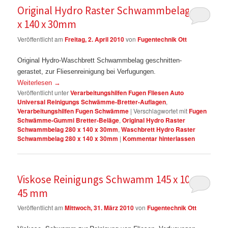
Original Hydro Raster Schwammbelag 280
x 140 x 30mm
Veröffentlicht am
Freitag, 2. April 2010
von
Fugentechnik Ott
Original Hydro-Waschbrett Schwammbelag geschnitten-
gerastet, zur Fliesenreinigung bei Verfugungen.
Weiterlesen
→
Veröffentlicht unter
Verarbeitungshilfen Fugen Fliesen Auto
Universal Reinigungs Schwämme-Bretter-Auflagen
,
Verarbeitungshilfen Fugen Schwämme
|
Verschlagwortet mit
Fugen
Schwämme-Gummi Bretter-Beläge
,
Original Hydro Raster
Schwammbelag 280 x 140 x 30mm
,
Waschbrett Hydro Raster
Schwammbelag 280 x 140 x 30mm
|
Kommentar hinterlassen
Viskose Reinigungs Schwamm 145 x 100 x
45 mm
Veröffentlicht am
Mittwoch, 31. März 2010
von
Fugentechnik Ott