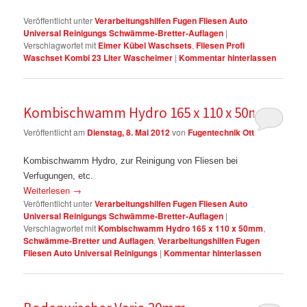
Veröffentlicht unter
Verarbeitungshilfen Fugen Fliesen Auto
Universal Reinigungs Schwämme-Bretter-Auflagen
|
Verschlagwortet mit
Eimer Kübel Waschsets
,
Fliesen Profi
Waschset Kombi 23 Liter Wascheimer
|
Kommentar hinterlassen
Kombischwamm Hydro 165 x 110 x 50mm
Veröffentlicht am
Dienstag, 8. Mai 2012
von
Fugentechnik Ott
Kombischwamm Hydro, zur Reinigung von Fliesen bei
Verfugungen, etc.
Weiterlesen
→
Veröffentlicht unter
Verarbeitungshilfen Fugen Fliesen Auto
Universal Reinigungs Schwämme-Bretter-Auflagen
|
Verschlagwortet mit
Kombischwamm Hydro 165 x 110 x 50mm
,
Schwämme-Bretter und Auflagen
,
Verarbeitungshilfen Fugen
Fliesen Auto Universal Reinigungs
|
Kommentar hinterlassen