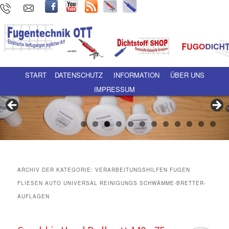
Hauptmenü
Zum Inhalt wechseln
Zum sekundären Inhalt wechseln
START
DATENSCHUTZ
INFORMATION
ÜBER UNS
IMPRESSUM
ARCHIV DER KATEGORIE:
VERARBEITUNGSHILFEN FUGEN
FLIESEN AUTO UNIVERSAL REINIGUNGS SCHWÄMME-BRETTER-
AUFLAGEN