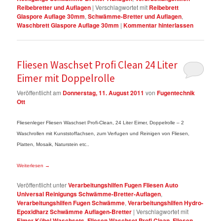
Reibebretter und Auflagen
|
Verschlagwortet mit
Reibebrett
Glaspore Auflage 30mm
,
Schwämme-Bretter und Auflagen
,
Waschbrett Glaspore Auflage 30mm
|
Kommentar hinterlassen
Fliesen Waschset Profi Clean 24 Liter
Eimer mit Doppelrolle
Veröffentlicht am
Donnerstag, 11. August 2011
von
Fugentechnik
Ott
Fliesenleger Fliesen Waschset Profi-Clean, 24 Liter Eimer, Doppel
rolle – 2
Waschrollen mit Kunststoffachsen
, zum Verfugen und Reinigen
von Fliesen,
Platten, Mosaik, Naturstein etc..
Weiterlesen
→
Veröffentlicht unter
Verarbeitungshilfen Fugen Fliesen Auto
Universal Reinigungs Schwämme-Bretter-Auflagen
,
Verarbeitungshilfen Fugen Schwämme
,
Verarbeitungshilfen Hydro-
Epoxidharz Schwämme Auflagen-Bretter
|
Verschlagwortet mit
Eimer Kübel Waschsets
,
Fliesen Waschset Profi Clean
,
Fliesen