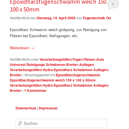
Epoxidharzfugenschwamm weich 150 x
1
100 x 50mm
Veröffentlicht am
Dienstag, 14. April 2009
von
Fugentechnik Ott
Epoxidharz Schwamm weich grobporig, zur Reinigung von
Fliesen bei Epoxidharz Verfugungen, etc.
Weiterlesen
→
Veröffentlicht unter
Verarbeitungshilfen Fugen Fliesen Auto
Universal Reinigungs Schwämme-Bretter-Auflagen
,
Verarbeitungshilfen Hydro-Epoxidharz Schwämme Auflagen-
Bretter
|
Verschlagwortet mit
Epoxidharzfugenschwamm
,
Epoxidharzfugenschwamm weich 150 x 100 x 50mm
,
Verarbeitungshilfen Hydro-Epoxidharz Schwämme Auflagen-
Bretter
|
1
Kommentar
Datenschutz
|
Impressum
Suchen