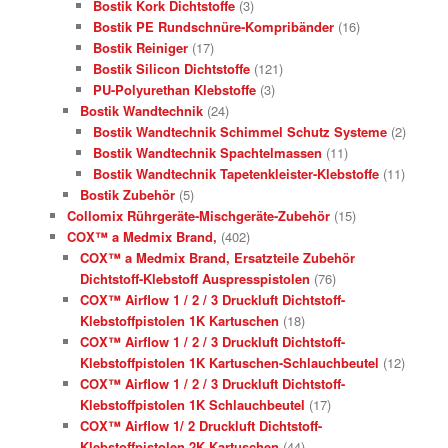
Bostik Kork Dichtstoffe
(3)
Bostik PE Rundschnüre-Kompribänder
(16)
Bostik Reiniger
(17)
Bostik Silicon Dichtstoffe
(121)
PU-Polyurethan Klebstoffe
(3)
Bostik Wandtechnik
(24)
Bostik Wandtechnik Schimmel Schutz Systeme
(2)
Bostik Wandtechnik Spachtelmassen
(11)
Bostik Wandtechnik Tapetenkleister-Klebstoffe
(11)
Bostik Zubehör
(5)
Collomix Rührgeräte-Mischgeräte-Zubehör
(15)
COX™ a Medmix Brand,
(402)
COX™ a Medmix Brand, Ersatzteile Zubehör
Dichtstoff-Klebstoff Auspresspistolen
(76)
COX™ Airflow 1 / 2 / 3 Druckluft Dichtstoff-
Klebstoffpistolen 1K Kartuschen
(18)
COX™ Airflow 1 / 2 / 3 Druckluft Dichtstoff-
Klebstoffpistolen 1K Kartuschen-Schlauchbeutel
(12)
COX™ Airflow 1 / 2 / 3 Druckluft Dichtstoff-
Klebstoffpistolen 1K Schlauchbeutel
(17)
COX™ Airflow 1/ 2 Druckluft Dichtstoff-
Klebstoffpistolen 2K Kartuschen
(44)