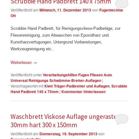
Scrubbie Hand Padbrett 140 x 75mm
Veröffentlicht am
Mittwoch, 11. Dezember 2013
von
Fugentechnik
Ott
Scrubbie Hand Padbrett, für Reinigungsvliese-Padbeläge, zur
Fliesenreinigung, zum Abwaschen von Epoxidharz und
Kunstharzverfugungen, Untergrund Vorbereitungen,
Werkzeugreinigung etc..
Weiterlesen
→
Veröffentlicht unter
Verarbeitungshilfen Fugen Fliesen Auto
Universal Reinigungs Schwämme-Bretter-Auflagen
|
Verschlagwortet mit
Klett Träger-Padbretter und Auflagen
,
Scrubbie
Hand Padbrett 140 x 75mm
|
Kommentar hinterlassen
Waschbrett Viskose Auflage ungerastet
30mm hart 300 x 150mm
Veröffentlicht am
Donnerstag, 19. September 2013
von