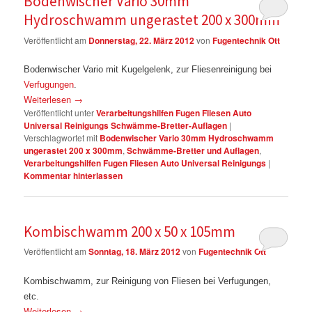
Bodenwischer Vario 30mm
Hydroschwamm ungerastet 200 x 300mm
Veröffentlicht am
Donnerstag, 22. März 2012
von
Fugentechnik Ott
Bodenwischer Vario mit Kugelgelenk, zur Fliesenreinigung bei
Verfugungen
.
Weiterlesen
→
Veröffentlicht unter
Verarbeitungshilfen Fugen Fliesen Auto
Universal Reinigungs Schwämme-Bretter-Auflagen
|
Verschlagwortet mit
Bodenwischer Vario 30mm Hydroschwamm
ungerastet 200 x 300mm
,
Schwämme-Bretter und Auflagen
,
Verarbeitungshilfen Fugen Fliesen Auto Universal Reinigungs
|
Kommentar hinterlassen
Kombischwamm 200 x 50 x 105mm
Veröffentlicht am
Sonntag, 18. März 2012
von
Fugentechnik Ott
Kombischwamm, zur Reinigung von Fliesen bei Verfugungen,
etc.
Weiterlesen
→