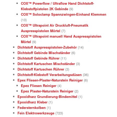
COX™ Powerflow / Ultraflow Hand Dichtstoff-
Klebstoffpistolen 2K Gebinde
(9)
COX™ Soloclamp Spannzwingen-Einhand Klemmen
(13)
COX™ Ultrapoint Air Druckluft-Pneumatik
Auspresspistolen Mörtel
(7)
COX™ Ultrapoint manuell Hand Auspresspistolen
Mörtel
(9)
Dichtstoff Auspresspistolen-Zubehör
(14)
Dichtstoff Gebinde Mischständer
(6)
Dichtstoff Gebinde Rührer
(11)
Dichtstoff Kartuschen Mischständer
(3)
Dichtstoff Kartuschen Rührer
(3)
Dichtstoff-Klebstoff Verarbeitungsdüsen
(36)
Epex Fliesen-Plaster-Naturstein Reiniger
(6)
Epex Fliesen Reiniger
(4)
Epex Plaster-Naturstein Reiniger
(2)
Epoxidharz Grundierung-Bindemittel
(1)
Epoxidharz Kleber
(1)
Federsternkolben
(1)
Fein Elektrowerkzeuge
(723)