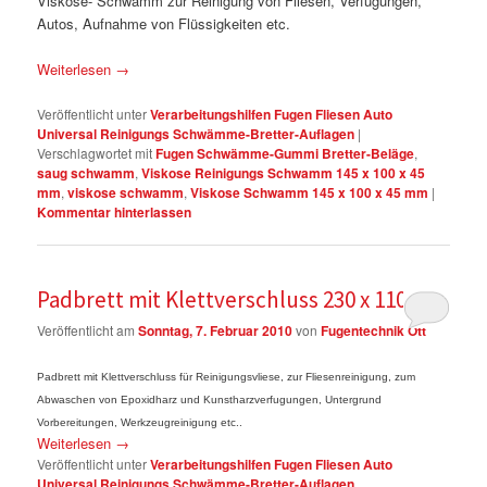
Viskose- Schwamm zur Reinigung von Fliesen, Verfugungen,
Autos, Aufnahme von Flüssigkeiten etc.
Weiterlesen
→
Veröffentlicht unter
Verarbeitungshilfen Fugen Fliesen Auto
Universal Reinigungs Schwämme-Bretter-Auflagen
|
Verschlagwortet mit
Fugen Schwämme-Gummi Bretter-Beläge
,
saug schwamm
,
Viskose Reinigungs Schwamm 145 x 100 x 45
mm
,
viskose schwamm
,
Viskose Schwamm 145 x 100 x 45 mm
|
Kommentar hinterlassen
Padbrett mit Klettverschluss 230 x 110mm
Veröffentlicht am
Sonntag, 7. Februar 2010
von
Fugentechnik Ott
Padbrett mit Klettverschluss für Reinigungsvliese, zur Fliesenreinigung, zum
Abwaschen von Epoxidharz und Kunstharzverfugungen, Untergrund
Vorbereitungen, Werkzeugreinigung etc..
Weiterlesen
→
Veröffentlicht unter
Verarbeitungshilfen Fugen Fliesen Auto
Universal Reinigungs Schwämme-Bretter-Auflagen
,