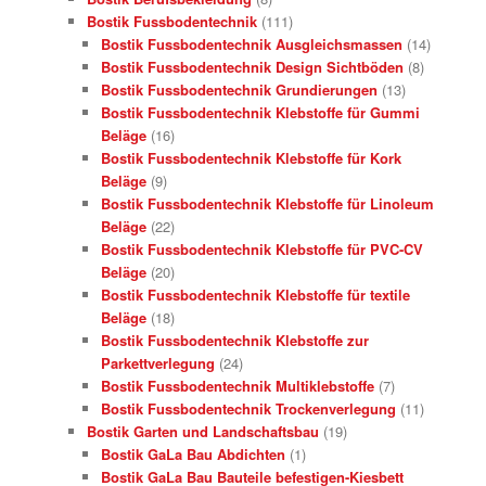
Bostik Fussbodentechnik
(111)
Bostik Fussbodentechnik Ausgleichsmassen
(14)
Bostik Fussbodentechnik Design Sichtböden
(8)
Bostik Fussbodentechnik Grundierungen
(13)
Bostik Fussbodentechnik Klebstoffe für Gummi
Beläge
(16)
Bostik Fussbodentechnik Klebstoffe für Kork
Beläge
(9)
Bostik Fussbodentechnik Klebstoffe für Linoleum
Beläge
(22)
Bostik Fussbodentechnik Klebstoffe für PVC-CV
Beläge
(20)
Bostik Fussbodentechnik Klebstoffe für textile
Beläge
(18)
Bostik Fussbodentechnik Klebstoffe zur
Parkettverlegung
(24)
Bostik Fussbodentechnik Multiklebstoffe
(7)
Bostik Fussbodentechnik Trockenverlegung
(11)
Bostik Garten und Landschaftsbau
(19)
Bostik GaLa Bau Abdichten
(1)
Bostik GaLa Bau Bauteile befestigen-Kiesbett