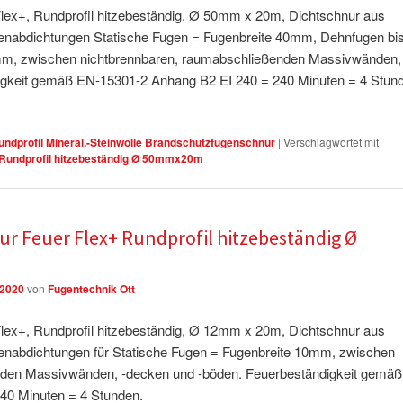
ex+, Rundprofil hitzebeständig, Ø 50mm x 20m, Dichtschnur aus
ugenabdichtungen Statische Fugen = Fugenbreite 40mm, Dehnfugen bi
m, zwischen nichtbrennbaren, raumabschließenden Massivwänden, 
igkeit gemäß EN-15301-2 Anhang B2 EI 240 = 240 Minuten = 4 Stun
ndprofil Mineral.-Steinwolle Brandschutzfugenschnur
|
Verschlagwortet mit
Rundprofil hitzebeständig Ø 50mmx20m
r Feuer Flex+ Rundprofil hitzebeständig Ø
 2020
von
Fugentechnik Ott
ex+, Rundprofil hitzebeständig, Ø 12mm x 20m, Dichtschnur aus
ugenabdichtungen für Statische Fugen = Fugenbreite 10mm, zwischen
nden Massivwänden, -decken und -böden. Feuerbeständigkeit gemäß
40 Minuten = 4 Stunden.