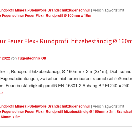
ndprofil Mineral.-Steinwolle Brandschutzfugenschnur
|
Verschlagwortet mit
z Fugenschnur Feuer Flex+ Rundprofil Ø 100mm x 10m
r Feuer Flex+ Rundprofil hitzebeständig Ø 16
r 2022
von
Fugentechnik Ott
ex+, Rundprofil hitzebeständig, Ø 160mm x 2m (2x1m), Dichtschnu
ge Fugenabdichtungen, zwischen nichtbrennbaren, raumabschließende
n. Feuerbeständigkeit gemäß EN-15301-2 Anhang B2 EI 240 = 240
→
ndprofil Mineral.-Steinwolle Brandschutzfugenschnur
|
Verschlagwortet mit
 Fugenschnur Feuer Flex+ Rundprofil hitzebeständig Ø 160mm x 2m
,
Brandsc
Ø 160mm x 2m