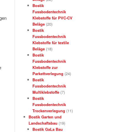
Bostik
Fussbodentechnik
ugen
Klebstoffe für PVC-CV
Beläge
(20)
Bostik
Fussbodentechnik
Klebstoffe für textile
Beläge
(18)
Bostik
Fussbodentechnik
e
Klebstoffe zur
Parkettverlegung
(24)
Bostik
Fussbodentechnik
Multiklebstoffe
(7)
Bostik
Fussbodentechnik
Trockenverlegung
(11)
Bostik Garten und
Landschaftsbau
(19)
Bostik GaLa Bau