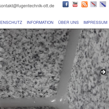
kontakt@fugentechnik-ott.de
hseln
 Inhalt wechseln
TENSCHUTZ
INFORMATION
ÜBER UNS
IMPRESSUM