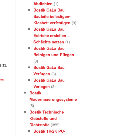
Abdichten
(1)
Bostik GaLa Bau
Bauteile befestigen-
Kiesbett verfestigen
(3)
Bostik GaLa Bau
Estriche erstellen –
Schächte setzen
(1)
Bostik GaLa Bau
Reinigen und Pflegen
m
(8)
e zu
Bostik GaLa Bau
Verfugen
(3)
fes
.
Bostik GaLa Bau
Verlegen
(3)
Bostik
Modernisierungssysteme
(5)
Bostik Technische
Klebstoffe und
Dichtstoffe
(355)
Bostik 1K-2K PU-