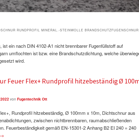
DSCHNUR RUNDPROFIL MINERAL.-STEINWOLLE BRANDSCHUTZFUGENSCHNUR
, ist ein nach DIN 4102-A1 nicht brennbarer Fugenfüllstoff auf
rgarn umflochten ist bzw. eine Brandschutzdichtung, welche überwie
esetzt wird.
r Feuer Flex+ Rundprofil hitzebeständig Ø 10
 2022
von
Fugentechnik Ott
ex+, Rundprofil hitzebeständig, Ø 100mm x 10m, Dichtschnur aus
ugenabdichtungen, zwischen nichtbrennbaren, raumabschließenden
n. Feuerbeständigkeit gemäß EN-15301-2 Anhang B2 EI 240 = 240
→