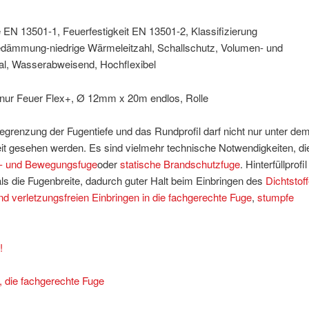
EN 13501-1, Feuerfestigkeit EN 13501-2, Klassifizierung
edämmung-niedrige Wärmeleitzahl, Schallschutz, Volumen- und
al, Wasserabweisend, Hochflexibel
nur Feuer Flex+, Ø 12mm x 20m endlos, Rolle
Begrenzung der Fugentiefe und das Rundprofil darf nicht nur unter de
eit gesehen werden. Es sind vielmehr technische Notwendigkeiten, di
- und Bewegungsfuge
oder
statische Brandschutzfuge
. Hinterfüllprofil
s die Fugenbreite, dadurch guter Halt beim Einbringen des
Dichtstof
d verletzungsfreien Einbringen in die fachgerechte Fuge
,
stumpfe
!
, die fachgerechte Fuge