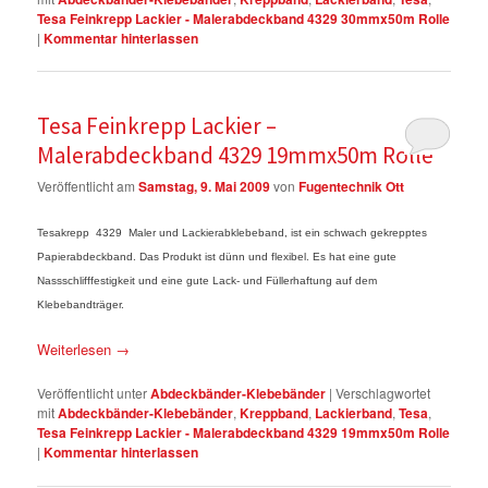
Tesa Feinkrepp Lackier - Malerabdeckband 4329 30mmx50m Rolle
|
Kommentar hinterlassen
Tesa Feinkrepp Lackier –
Malerabdeckband 4329 19mmx50m Rolle
Veröffentlicht am
Samstag, 9. Mai 2009
von
Fugentechnik Ott
Tesakrepp 4329 Maler und Lackierabklebeband, ist ein schwach gekrepptes
Papierabdeckband. Das Produkt ist dünn und flexibel. Es hat eine gute
Nassschlifffestigkeit und eine gute Lack- und Füllerhaftung auf dem
Klebebandträger.
Weiterlesen
→
Veröffentlicht unter
Abdeckbänder-Klebebänder
|
Verschlagwortet
mit
Abdeckbänder-Klebebänder
,
Kreppband
,
Lackierband
,
Tesa
,
Tesa Feinkrepp Lackier - Malerabdeckband 4329 19mmx50m Rolle
|
Kommentar hinterlassen