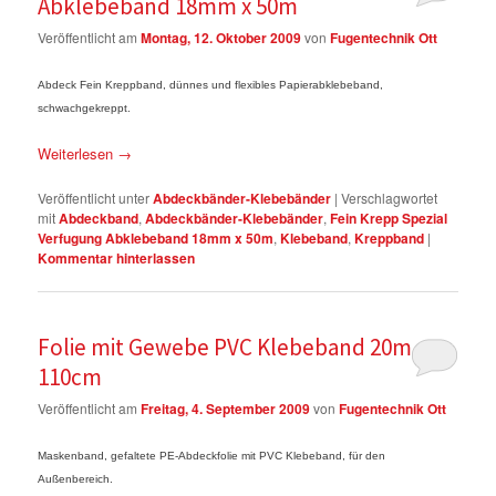
Abklebeband 18mm x 50m
Veröffentlicht am
Montag, 12. Oktober 2009
von
Fugentechnik Ott
Abdeck Fein Kreppband, dünnes und flexibles Papierabklebeband,
schwachgekreppt.
Weiterlesen
→
Veröffentlicht unter
Abdeckbänder-Klebebänder
|
Verschlagwortet
mit
Abdeckband
,
Abdeckbänder-Klebebänder
,
Fein Krepp Spezial
Verfugung Abklebeband 18mm x 50m
,
Klebeband
,
Kreppband
|
Kommentar hinterlassen
Folie mit Gewebe PVC Klebeband 20m x
110cm
Veröffentlicht am
Freitag, 4. September 2009
von
Fugentechnik Ott
Maskenband, gefaltete PE-Abdeckfolie mit PVC Klebeband, für den
Außenbereich.