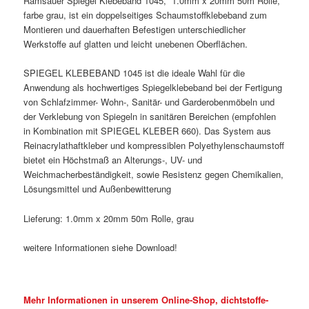
Ramsauer Spiegel Klebeband 1045, 1.0mm x 20mm 50m Rolle,
farbe grau, ist ein doppelseitiges Schaumstoffklebeband zum
Montieren und dauerhaften Befestigen unterschiedlicher
Werkstoffe auf glatten und leicht unebenen Oberflächen.
SPIEGEL KLEBEBAND 1045 ist die ideale Wahl für die
Anwendung als hochwertiges Spiegelklebeband bei der Fertigung
von Schlafzimmer- Wohn-, Sanitär- und Garderobenmöbeln und
der Verklebung von Spiegeln in sanitären Bereichen (empfohlen
in Kombination mit SPIEGEL KLEBER 660). Das System aus
Reinacrylathaftkleber und kompressiblen Polyethylenschaumstoff
bietet ein Höchstmaß an Alterungs-, UV- und
Weichmacherbeständigkeit, sowie Resistenz gegen Chemikalien,
Lösungsmittel und Außenbewitterung
Lieferung: 1.0mm x 20mm 50m Rolle, grau
weitere Informationen siehe Download!
Mehr Informationen in unserem Online-Shop, dichtstoffe-