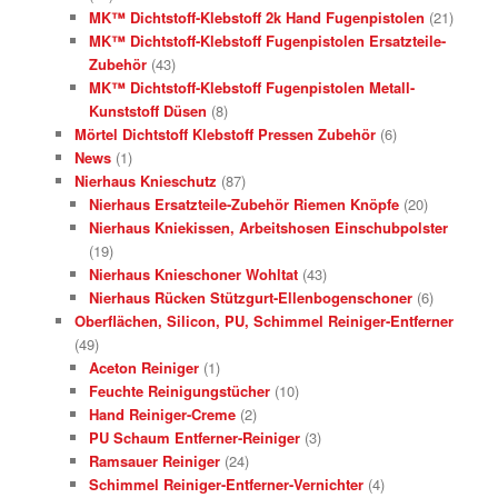
MK™ Dichtstoff-Klebstoff 2k Hand Fugenpistolen
(21)
MK™ Dichtstoff-Klebstoff Fugenpistolen Ersatzteile-
Zubehör
(43)
MK™ Dichtstoff-Klebstoff Fugenpistolen Metall-
Kunststoff Düsen
(8)
Mörtel Dichtstoff Klebstoff Pressen Zubehör
(6)
News
(1)
Nierhaus Knieschutz
(87)
Nierhaus Ersatzteile-Zubehör Riemen Knöpfe
(20)
Nierhaus Kniekissen, Arbeitshosen Einschubpolster
(19)
Nierhaus Knieschoner Wohltat
(43)
Nierhaus Rücken Stützgurt-Ellenbogenschoner
(6)
Oberflächen, Silicon, PU, Schimmel Reiniger-Entferner
(49)
Aceton Reiniger
(1)
Feuchte Reinigungstücher
(10)
Hand Reiniger-Creme
(2)
PU Schaum Entferner-Reiniger
(3)
Ramsauer Reiniger
(24)
Schimmel Reiniger-Entferner-Vernichter
(4)