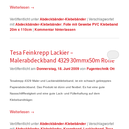
Weiterlesen
→
Veröffentlicht unter
Abdeckbänder-Klebebänder
|
Verschlagwortet
mit
Abdeckbänder-Klebebänder
,
Folie mit Gewebe PVC Klebeband
20m x 110cm
|
Kommentar hinterlassen
Tesa Feinkrepp Lackier –
Malerabdeckband 4329 30mmx50m Rolle
Veröffentlicht am
Donnerstag, 18. Juni 2009
von
Fugentechnik Ott
Tesakrepp 4329 Maler und Lackierabklebeband, ist ein schwach gekrepptes
Papierabdeckband. Das Produkt ist dünn und flexibel. Es hat eine gute
Nassschlifffestigkeit und eine gute Lack- und Füllerhaftung auf dem
Klebebandträger.
Weiterlesen
→
Veröffentlicht unter
Abdeckbänder-Klebebänder
|
Verschlagwortet
mit
Abdeckbänder-Klebebänder
,
Kreppband
,
Lackierband
,
Tesa
,