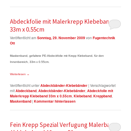
Abdeckfolie mit Malerkrepp Klebeband
33m x 0.55cm
Veröffentlicht am
Sonntag, 29. November 2009
von
Fugentechnik
Ott
Maskenband, gefaltete PE-Abdeckfolie mit Krepp Klebeband, für den
Innenbereich, 33m x 0.55cm.
Weiterlesen
→
Veröffentlicht unter
Abdeckbänder-Klebebänder
|
Verschlagwortet
mit
Abdeckband
,
Abdeckbänder-Klebebänder
,
Abdeckfolie mit
Malerkrepp Klebeband 33m x 0.55cm
,
Klebeband
,
Kreppband
,
Maskenband
|
Kommentar hinterlassen
Fein Krepp Spezial Verfugung Malerband