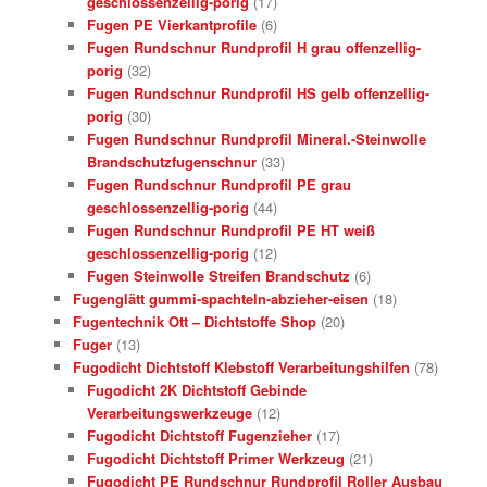
geschlossenzellig-porig
(17)
Fugen PE Vierkantprofile
(6)
Fugen Rundschnur Rundprofil H grau offenzellig-
porig
(32)
Fugen Rundschnur Rundprofil HS gelb offenzellig-
porig
(30)
Fugen Rundschnur Rundprofil Mineral.-Steinwolle
Brandschutzfugenschnur
(33)
Fugen Rundschnur Rundprofil PE grau
geschlossenzellig-porig
(44)
Fugen Rundschnur Rundprofil PE HT weiß
geschlossenzellig-porig
(12)
Fugen Steinwolle Streifen Brandschutz
(6)
Fugenglätt gummi-spachteln-abzieher-eisen
(18)
Fugentechnik Ott – Dichtstoffe Shop
(20)
Fuger
(13)
Fugodicht Dichtstoff Klebstoff Verarbeitungshilfen
(78)
Fugodicht 2K Dichtstoff Gebinde
Verarbeitungswerkzeuge
(12)
Fugodicht Dichtstoff Fugenzieher
(17)
Fugodicht Dichtstoff Primer Werkzeug
(21)
Fugodicht PE Rundschnur Rundprofil Roller Ausbau