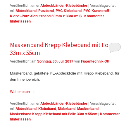
Veröffentlicht unter
Abdeckbänder-Klebebänder
|
Verschlagwortet
mit
Abdeckband
,
Putzband
,
PVC Klebeband
,
PVC Kunststoff
Klebe.-Putz.-Schutzband 50mm x 33m weiß
|
Kommentar
hinterlassen
Maskenband Krepp Klebeband mit Folie
33m x 55cm
Veröffentlicht am
Sonntag, 30. Juli 2017
von
Fugentechnik Ott
Maskenband, gefaltete PE-Abdeckfolie mit Krepp Klebeband, für
den Innenbereich.
Weiterlesen
→
Veröffentlicht unter
Abdeckbänder-Klebebänder
|
Verschlagwortet
mit
Abdeckband
,
Klebeband
,
Malerband
,
Maskenband
,
Maskenband Krepp Klebeband mit Folie 33m x 55cm
|
Kommentar
hinterlassen