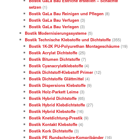
Bostik GaLa Bau Estriche erstellen – Schächte
setzen
(1)
Bostik GaLa Bau Reinigen und Pflegen
(8)
Bostik GaLa Bau Verfugen
(3)
Bostik GaLa Bau Verlegen
(3)
Bostik Modernisierungssysteme
(5)
Bostik Technische Klebstoffe und Dichtstoffe
(355)
Bostik 1K-2K PU-Polyurethan Montageschäume
(19)
Bostik Acrylat Dichtstoffe
(25)
Bostik Bitumen Dichtstoffe
(7)
Bostik Cyanacrylatklebstoffe
(4)
Bostik Dichtstoff-Klebstoff Primer
(12)
Bostik Dichtstoffe Glättmittel
(4)
Bostik Dispersions Klebstoffe
(9)
Bostik Holz-Parkett Leime
(3)
Bostik Hybrid Dichtstoffe
(65)
Bostik Hybrid Klebdichtstoffe
(27)
Bostik Hybrid Klebstoffe
(16)
Bostik Knetdichtung-Prestik
(9)
Bostik Kontakt Klebstoffe
(4)
Bostik Kork Dichtstoffe
(3)
Bostik PE Rundschnüre-Kompribänder
(16)