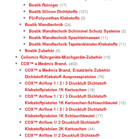
Bostik Reiniger
(17)
Bostik Silicon Dichtstoffe
(121)
PU-Polyurethan Klebstoffe
(3)
Bostik Wandtechnik
(24)
Bostik Wandtechnik Schimmel Schutz Systeme
(2)
Bostik Wandtechnik Spachtelmassen
(11)
Bostik Wandtechnik Tapetenkleister-Klebstoffe
(11)
Bostik Zubehör
(5)
Collomix Rührgeräte-Mischgeräte-Zubehör
(15)
COX™ a Medmix Brand,
(402)
COX™ a Medmix Brand, Ersatzteile Zubehör
Dichtstoff-Klebstoff Auspresspistolen
(76)
COX™ Airflow 1 / 2 / 3 Druckluft Dichtstoff-
Klebstoffpistolen 1K Kartuschen
(18)
COX™ Airflow 1 / 2 / 3 Druckluft Dichtstoff-
Klebstoffpistolen 1K Kartuschen-Schlauchbeutel
(12)
COX™ Airflow 1 / 2 / 3 Druckluft Dichtstoff-
Klebstoffpistolen 1K Schlauchbeutel
(17)
COX™ Airflow 1/ 2 Druckluft Dichtstoff-
Klebstoffpistolen 2K Kartuschen
(44)
COX™ Airflow 1/ 2 Druckluft Dichtstoff-