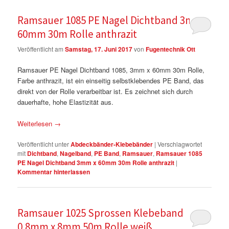
Ramsauer 1085 PE Nagel Dichtband 3mm x
60mm 30m Rolle anthrazit
Veröffentlicht am
Samstag, 17. Juni 2017
von
Fugentechnik Ott
Ramsauer PE Nagel Dichtband 1085, 3mm x 60mm 30m Rolle,
Farbe anthrazit, ist ein einseitig selbstklebendes PE Band, das
direkt von der Rolle verarbeitbar ist. Es zeichnet sich durch
dauerhafte, hohe Elastizität aus.
Weiterlesen
→
Veröffentlicht unter
Abdeckbänder-Klebebänder
|
Verschlagwortet
mit
Dichtband
,
Nagelband
,
PE Band
,
Ramsauer
,
Ramsauer 1085
PE Nagel Dichtband 3mm x 60mm 30m Rolle anthrazit
|
Kommentar hinterlassen
Ramsauer 1025 Sprossen Klebeband
0.8mm x 8mm 50m Rolle weiß