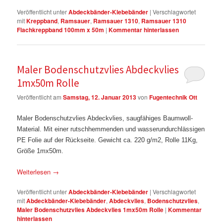
Veröffentlicht unter
Abdeckbänder-Klebebänder
|
Verschlagwortet
mit
Kreppband
,
Ramsauer
,
Ramsauer 1310
,
Ramsauer 1310
Flachkreppband 100mm x 50m
|
Kommentar hinterlassen
Maler Bodenschutzvlies Abdeckvlies
1mx50m Rolle
Veröffentlicht am
Samstag, 12. Januar 2013
von
Fugentechnik Ott
Maler Bodenschutzvlies Abdeckvlies, saugfähiges Baumwoll-
Material. Mit einer rutschhemmenden und wasserundurchlässigen
PE Folie auf der Rückseite. Gewicht ca. 220 g/m2, Rolle 11Kg,
Größe 1mx50m.
Weiterlesen
→
Veröffentlicht unter
Abdeckbänder-Klebebänder
|
Verschlagwortet
mit
Abdeckbänder-Klebebänder
,
Abdeckvlies
,
Bodenschutzvlies
,
Maler Bodenschutzvlies Abdeckvlies 1mx50m Rolle
|
Kommentar
hinterlassen