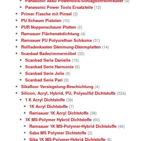
Panasonic Akku Powertools-Schlagbohrschrauber
(9)
Panasonic Power Tools Ersatzteile
(12)
Primer Flasche mit Pinsel
(3)
PU Schaum Pistolen
(10)
PUR Noppenschaum Platten
(2)
Ramsauer Flächenabdichtung
(4)
Ramsauer PU Polyurethan Schäume
(31)
Rollladenkasten Dämmung-Dämmplatten
(14)
Scanbad Badezimmermöbel
(32)
Scanbad Serie Danielle
(15)
Scanbad Serie Harmonie
(8)
Scanbad Serie Jolie
(8)
Scanbad Serie Pari
(9)
Sikafloor Versiegelung-Beschichtung
(4)
Silicon, Acryl, Hybrid, PU, Polysulfid Dichtstoffe
(324)
1 K Acryl Dichtstoffe
(39)
1K Acryl Dichtstoffe
(7)
Ramsauer 1K Acryl Dichtstoffe
(38)
1K MS-Polymer Hybrid Dichtstoffe
(60)
Ramsauer 1K MS-Polymer-Hybrid Dichtstoffe
(46)
Saba MS Polymer Dichtstoffe
(2)
Sika 1K MS-Polymer-Hybrid Dichtstoffe
(6)