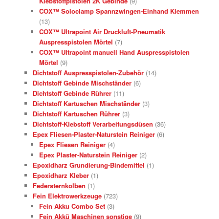
Klebstoffpistolen 2K Gebinde
(9)
COX™ Soloclamp Spannzwingen-Einhand Klemmen
(13)
COX™ Ultrapoint Air Druckluft-Pneumatik
Auspresspistolen Mörtel
(7)
COX™ Ultrapoint manuell Hand Auspresspistolen
Mörtel
(9)
Dichtstoff Auspresspistolen-Zubehör
(14)
Dichtstoff Gebinde Mischständer
(6)
Dichtstoff Gebinde Rührer
(11)
Dichtstoff Kartuschen Mischständer
(3)
Dichtstoff Kartuschen Rührer
(3)
Dichtstoff-Klebstoff Verarbeitungsdüsen
(36)
Epex Fliesen-Plaster-Naturstein Reiniger
(6)
Epex Fliesen Reiniger
(4)
Epex Plaster-Naturstein Reiniger
(2)
Epoxidharz Grundierung-Bindemittel
(1)
Epoxidharz Kleber
(1)
Federsternkolben
(1)
Fein Elektrowerkzeuge
(723)
Fein Akku Combo Set
(3)
Fein Akkü Maschinen sonstige
(9)