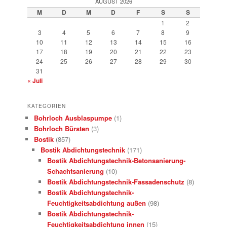
AUGUST 2026
M
D
M
D
F
S
S
1
2
3
4
5
6
7
8
9
10
11
12
13
14
15
16
17
18
19
20
21
22
23
24
25
26
27
28
29
30
31
« Juli
KATEGORIEN
Bohrloch Ausblaspumpe
(1)
Bohrloch Bürsten
(3)
Bostik
(857)
Bostik Abdichtungstechnik
(171)
Bostik Abdichtungstechnik-Betonsanierung-
Schachtsanierung
(10)
Bostik Abdichtungstechnik-Fassadenschutz
(8)
Bostik Abdichtungstechnik-
Feuchtigkeitsabdichtung außen
(98)
Bostik Abdichtungstechnik-
Feuchtigkeitsabdichtung innen
(15)