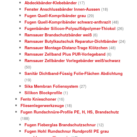
Abdeckbänder-Klebebänder
(17)
Fenster Anschlussbänder Innen-Aussen
(18)
Fugen Quell-Kompribänder grau
(29)
Fugen Quell-Kompribänder schwarz-anthrazit
(48)
Fugenbänder Silicon-Polysulfidpolymer-Thiokol
(26)
Ramsauer Brandschutzbänder weiß
(6)
Ramsauer Butylkautschuk Reparatur-Dichtbänder
(24)
Ramsauer Montage-Distanz-Trage Klötzchen
(48)
Ramsauer Zellband Plus PUR-Vorlegeband
(6)
Ramsauer Zellbänder Vorlegebänder weiß/schwarz
(50)
Sanitär Dichtband-Füssig Folie-Flächen Abdichtung
(19)
Sika Membran Foliensystem
(27)
Silikon Blockprofile
(1)
Fento Knieschoner
(16)
Fliesenlegerwerkzeuge
(18)
Fugen Rundschnüre-Profile PE, H, HS, Brandschutz
(188)
Fugen Fieberglas Brandschutzschnur
(12)
Fugen Hohl Rundschnur Rundprofil PE grau