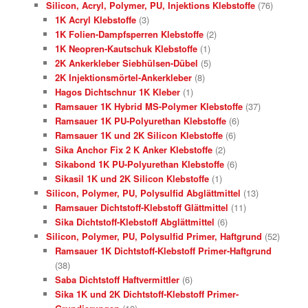
Silicon, Acryl, Polymer, PU, Injektions Klebstoffe
(76)
1K Acryl Klebstoffe
(3)
1K Folien-Dampfsperren Klebstoffe
(2)
1K Neopren-Kautschuk Klebstoffe
(1)
2K Ankerkleber Siebhülsen-Dübel
(5)
2K Injektionsmörtel-Ankerkleber
(8)
Hagos Dichtschnur 1K Kleber
(1)
Ramsauer 1K Hybrid MS-Polymer Klebstoffe
(37)
Ramsauer 1K PU-Polyurethan Klebstoffe
(6)
Ramsauer 1K und 2K Silicon Klebstoffe
(6)
Sika Anchor Fix 2 K Anker Klebstoffe
(2)
Sikabond 1K PU-Polyurethan Klebstoffe
(6)
Sikasil 1K und 2K Silicon Klebstoffe
(1)
Silicon, Polymer, PU, Polysulfid Abglättmittel
(13)
Ramsauer Dichtstoff-Klebstoff Glättmittel
(11)
Sika Dichtstoff-Klebstoff Abglättmittel
(6)
Silicon, Polymer, PU, Polysulfid Primer, Haftgrund
(52)
Ramsauer 1K Dichtstoff-Klebstoff Primer-Haftgrund
(38)
Saba Dichtstoff Haftvermittler
(6)
Sika 1K und 2K Dichtstoff-Klebstoff Primer-