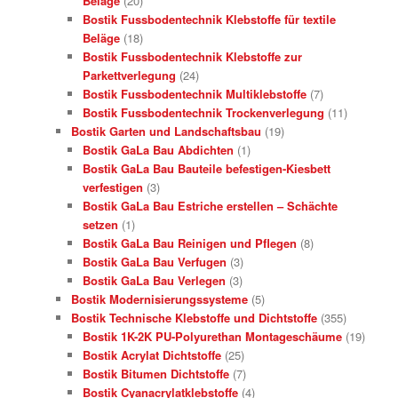
Beläge
(20)
Bostik Fussbodentechnik Klebstoffe für textile
Beläge
(18)
Bostik Fussbodentechnik Klebstoffe zur
Parkettverlegung
(24)
Bostik Fussbodentechnik Multiklebstoffe
(7)
Bostik Fussbodentechnik Trockenverlegung
(11)
Bostik Garten und Landschaftsbau
(19)
Bostik GaLa Bau Abdichten
(1)
Bostik GaLa Bau Bauteile befestigen-Kiesbett
verfestigen
(3)
Bostik GaLa Bau Estriche erstellen – Schächte
setzen
(1)
Bostik GaLa Bau Reinigen und Pflegen
(8)
Bostik GaLa Bau Verfugen
(3)
Bostik GaLa Bau Verlegen
(3)
Bostik Modernisierungssysteme
(5)
Bostik Technische Klebstoffe und Dichtstoffe
(355)
Bostik 1K-2K PU-Polyurethan Montageschäume
(19)
Bostik Acrylat Dichtstoffe
(25)
Bostik Bitumen Dichtstoffe
(7)
Bostik Cyanacrylatklebstoffe
(4)