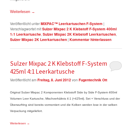
Weiterlesen
→
Veröffentlicht unter
MIXPAC™ Leerkartuschen F-System
|
Verschlagwortet mit
Sulzer Mixpac 2 K Klebstoff F-System 400ml
1:1 Leerkartusche
,
Sulzer Mixpac 2K Klebstoff Leerkartuschen
,
Sulzer Mixpac 2K Leerkartuschen
|
Kommentar hinterlassen
Sulzer Mixpac 2 K Klebstoff F-System
425ml 4:1 Leerkartusche
Veröffentlicht am
Freitag, 8. Juni 2012
von
Fugentechnik Ott
Original Sulzer Mixpac 2 Komponenten Klebstoff Side by Side F-System 400ml
Volumen Leer Kartusche, Mischverhältnis 4:1 (=425ml). Set = Verschluss und der
Überwurfring sind bereits vormontiert und die Kolben werden lose in der selben
Verpackung mitgeliefert.
Weiterlesen
→