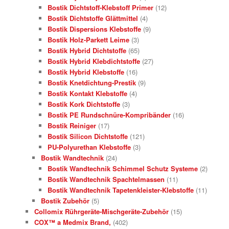
Bostik Dichtstoff-Klebstoff Primer
(12)
Bostik Dichtstoffe Glättmittel
(4)
Bostik Dispersions Klebstoffe
(9)
Bostik Holz-Parkett Leime
(3)
Bostik Hybrid Dichtstoffe
(65)
Bostik Hybrid Klebdichtstoffe
(27)
Bostik Hybrid Klebstoffe
(16)
Bostik Knetdichtung-Prestik
(9)
Bostik Kontakt Klebstoffe
(4)
Bostik Kork Dichtstoffe
(3)
Bostik PE Rundschnüre-Kompribänder
(16)
Bostik Reiniger
(17)
Bostik Silicon Dichtstoffe
(121)
PU-Polyurethan Klebstoffe
(3)
Bostik Wandtechnik
(24)
Bostik Wandtechnik Schimmel Schutz Systeme
(2)
Bostik Wandtechnik Spachtelmassen
(11)
Bostik Wandtechnik Tapetenkleister-Klebstoffe
(11)
Bostik Zubehör
(5)
Collomix Rührgeräte-Mischgeräte-Zubehör
(15)
COX™ a Medmix Brand,
(402)