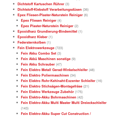
Dichtstoff Kartuschen Rührer
(3)
Dichtstoff-Klebstoff Verarbeitungsdüsen
(36)
Epex Fliesen-Plaster-Naturstein Reiniger
(6)
Epex Fliesen Reiniger
(4)
Epex Plaster-Naturstein Reiniger
(2)
Epoxidharz Grundierung-Bindemittel
(1)
Epoxidharz Kleber
(1)
Federsternkolben
(1)
Fein Elektrowerkzeuge
(723)
Fein Akku Combo Set
(3)
Fein Akkü Maschinen sonstige
(9)
Fein Akku Schrauber
(47)
Fein Elektro Metall Gerad-Winkelschleifer
(48)
Fein Elektro Poliermaschinen
(34)
Fein Elektro Rohr-Kehlnaht-Exzenter Schleifer
(16)
Fein Elektro Stichsägen-Montagefräse
(21)
Fein Elektro Werkzeuge Zubehör
(175)
Fein Elektro-Akku Bohrmaschinen
(42)
Fein Elektro-Akku Multi Master Multi Dreieckschleifer
(143)
Fein Elektro-Akku Super Cut Construction /