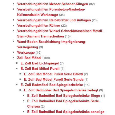
Verarbeitungshilfen Messer-Schaber-Klingen
(32)
Verarbeitungshilfen Porenbeton-Gasbeton-
Kalksandstein Werkzeuge
(35)
Verarbeitungshilfen Reibebretter und Auflagen
(26)
Verarbeitungshilfen Rührer
(22)
Verarbeitungshilfen Winkel-Schneidmaschinen Metall-
Stein-Diamant Trennscheiben
(16)
Wand-Boden Beschichtung-Imprägnierung-
Versiegelung
(3)
Werkzeuge
(16)
Zoll Bad Möbel
(108)
E. Zoll Bad Lichtspiegel
(7)
E. Zoll Bad Möbel Purell
(3)
E. Zoll Bad Möbel Purell Serie Balevi
(2)
E. Zoll Bad Möbel Purell Serie Sunda
(1)
E. Zoll Badmöbel Bad Spiegelschränke
(15)
E. Zoll Badmöbel Bad Spiegelschränke zerlegt
(9)
E. Zoll Badmöbel Bad Spiegelschränke Bingo
(1)
E. Zoll Badmöbel Bad Spiegelschränke Serie
Chelsea
(2)
E. Zoll Badmöbel Bad Spiegelschränke sonstige