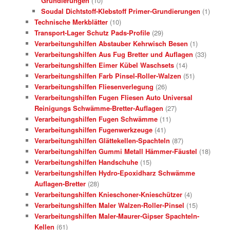
Grundierungen
(10)
Soudal Dichtstoff-Klebstoff Primer-Grundierungen
(1)
Technische Merkblätter
(10)
Transport-Lager Schutz Pads-Profile
(29)
Verarbeitungshilfen Abstauber Kehrwisch Besen
(1)
Verarbeitungshilfen Aus Fug Bretter und Auflagen
(33)
Verarbeitungshilfen Eimer Kübel Waschsets
(14)
Verarbeitungshilfen Farb Pinsel-Roller-Walzen
(51)
Verarbeitungshilfen Fliesenverlegung
(26)
Verarbeitungshilfen Fugen Fliesen Auto Universal
Reinigungs Schwämme-Bretter-Auflagen
(27)
Verarbeitungshilfen Fugen Schwämme
(11)
Verarbeitungshilfen Fugenwerkzeuge
(41)
Verarbeitungshilfen Glättekellen-Spachteln
(87)
Verarbeitungshilfen Gummi Metall Hämmer-Fäustel
(18)
Verarbeitungshilfen Handschuhe
(15)
Verarbeitungshilfen Hydro-Epoxidharz Schwämme
Auflagen-Bretter
(28)
Verarbeitungshilfen Knieschoner-Knieschützer
(4)
Verarbeitungshilfen Maler Walzen-Roller-Pinsel
(15)
Verarbeitungshilfen Maler-Maurer-Gipser Spachteln-
Kellen
(61)