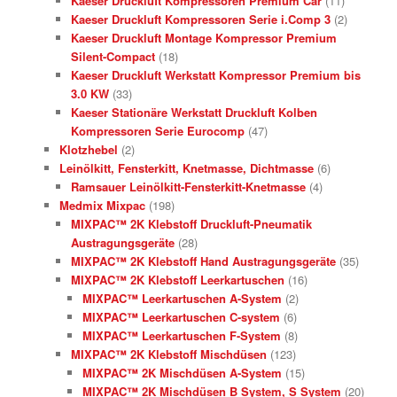
Kaeser Druckluft Kompressoren Premium Car
(11)
Kaeser Druckluft Kompressoren Serie i.Comp 3
(2)
Kaeser Druckluft Montage Kompressor Premium
Silent-Compact
(18)
Kaeser Druckluft Werkstatt Kompressor Premium bis
3.0 KW
(33)
Kaeser Stationäre Werkstatt Druckluft Kolben
Kompressoren Serie Eurocomp
(47)
Klotzhebel
(2)
Leinölkitt, Fensterkitt, Knetmasse, Dichtmasse
(6)
Ramsauer Leinölkitt-Fensterkitt-Knetmasse
(4)
Medmix Mixpac
(198)
MIXPAC™ 2K Klebstoff Druckluft-Pneumatik
Austragungsgeräte
(28)
MIXPAC™ 2K Klebstoff Hand Austragungsgeräte
(35)
MIXPAC™ 2K Klebstoff Leerkartuschen
(16)
MIXPAC™ Leerkartuschen A-System
(2)
MIXPAC™ Leerkartuschen C-system
(6)
MIXPAC™ Leerkartuschen F-System
(8)
MIXPAC™ 2K Klebstoff Mischdüsen
(123)
MIXPAC™ 2K Mischdüsen A-System
(15)
MIXPAC™ 2K Mischdüsen B System, S System
(20)