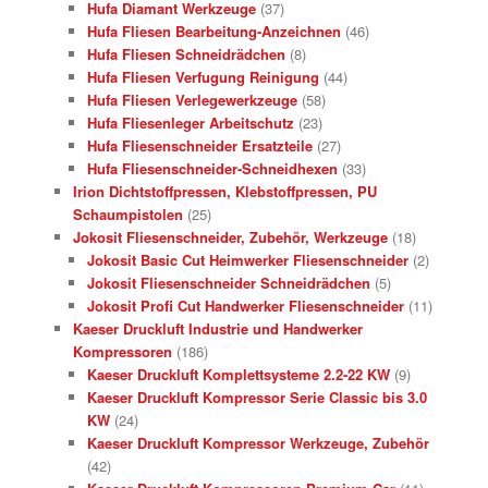
Hufa Diamant Werkzeuge
(37)
Hufa Fliesen Bearbeitung-Anzeichnen
(46)
Hufa Fliesen Schneidrädchen
(8)
Hufa Fliesen Verfugung Reinigung
(44)
Hufa Fliesen Verlegewerkzeuge
(58)
Hufa Fliesenleger Arbeitschutz
(23)
Hufa Fliesenschneider Ersatzteile
(27)
Hufa Fliesenschneider-Schneidhexen
(33)
Irion Dichtstoffpressen, Klebstoffpressen, PU
Schaumpistolen
(25)
Jokosit Fliesenschneider, Zubehör, Werkzeuge
(18)
Jokosit Basic Cut Heimwerker Fliesenschneider
(2)
Jokosit Fliesenschneider Schneidrädchen
(5)
Jokosit Profi Cut Handwerker Fliesenschneider
(11)
Kaeser Druckluft Industrie und Handwerker
Kompressoren
(186)
Kaeser Druckluft Komplettsysteme 2.2-22 KW
(9)
Kaeser Druckluft Kompressor Serie Classic bis 3.0
KW
(24)
Kaeser Druckluft Kompressor Werkzeuge, Zubehör
(42)