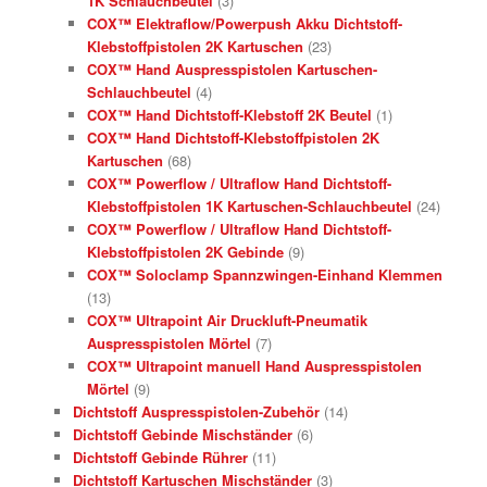
1K Schlauchbeutel
(3)
COX™ Elektraflow/Powerpush Akku Dichtstoff-
Klebstoffpistolen 2K Kartuschen
(23)
COX™ Hand Auspresspistolen Kartuschen-
Schlauchbeutel
(4)
COX™ Hand Dichtstoff-Klebstoff 2K Beutel
(1)
COX™ Hand Dichtstoff-Klebstoffpistolen 2K
Kartuschen
(68)
COX™ Powerflow / Ultraflow Hand Dichtstoff-
Klebstoffpistolen 1K Kartuschen-Schlauchbeutel
(24)
COX™ Powerflow / Ultraflow Hand Dichtstoff-
Klebstoffpistolen 2K Gebinde
(9)
COX™ Soloclamp Spannzwingen-Einhand Klemmen
(13)
COX™ Ultrapoint Air Druckluft-Pneumatik
Auspresspistolen Mörtel
(7)
COX™ Ultrapoint manuell Hand Auspresspistolen
Mörtel
(9)
Dichtstoff Auspresspistolen-Zubehör
(14)
Dichtstoff Gebinde Mischständer
(6)
Dichtstoff Gebinde Rührer
(11)
Dichtstoff Kartuschen Mischständer
(3)