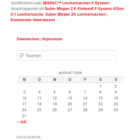
Veröffentlicht unter
MIXPAC™ Leerkartuschen F-System
|
Verschlagwortet mit
Sulzer Mixpac 2 K Klebstoff F-System 425ml
4:1 Leerkartusche
,
Sulzer Mixpac 2K Leerkartuschen
|
Kommentar hinterlassen
Datenschutz
|
Impressum
Suchen
AUGUST 2026
M
D
M
D
F
S
S
1
2
3
4
5
6
7
8
9
10
11
12
13
14
15
16
17
18
19
20
21
22
23
24
25
26
27
28
29
30
31
« Juli
KATEGORIEN