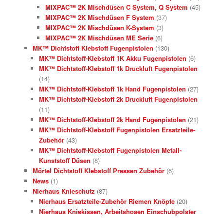
MIXPAC™ 2K Mischdüsen C System, Q System
(45)
MIXPAC™ 2K Mischdüsen F System
(37)
MIXPAC™ 2K Mischdüsen K-System
(3)
MIXPAC™ 2K Mischdüsen ME Serie
(6)
MK™ Dichtstoff Klebstoff Fugenpistolen
(130)
MK™ Dichtstoff-Klebstoff 1K Akku Fugenpistolen
(6)
MK™ Dichtstoff-Klebstoff 1k Druckluft Fugenpistolen
(14)
MK™ Dichtstoff-Klebstoff 1k Hand Fugenpistolen
(27)
MK™ Dichtstoff-Klebstoff 2k Druckluft Fugenpistolen
(11)
MK™ Dichtstoff-Klebstoff 2k Hand Fugenpistolen
(21)
MK™ Dichtstoff-Klebstoff Fugenpistolen Ersatzteile-
Zubehör
(43)
MK™ Dichtstoff-Klebstoff Fugenpistolen Metall-
Kunststoff Düsen
(8)
Mörtel Dichtstoff Klebstoff Pressen Zubehör
(6)
News
(1)
Nierhaus Knieschutz
(87)
Nierhaus Ersatzteile-Zubehör Riemen Knöpfe
(20)
Nierhaus Kniekissen, Arbeitshosen Einschubpolster