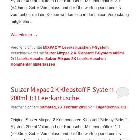
System 400ml Volumen Leer Kartusche, Mischverhältnis 2:1
(=405ml). Set = Verschluss und der Überwurfring sind bereits
vormontiert und die Kolben werden lose in der selben Verpackung
mitgeliefert.
Weiterlesen
→
Veröffentlicht unter
MIXPAC™ Leerkartuschen F-System
|
Verschlagwortet mit
Sulzer Mixpac 2 K Klebstoff F-System 405ml
2:1 Leerkartusche
,
Sulzer Mixpac 2K Leerkartuschen
|
Kommentar hinterlassen
Sulzer Mixpac 2 K Klebstoff F-System
200ml 1:1 Leerkartusche
Veröffentlicht am
Samstag, 23. Februar 2013
von
Fugentechnik Ott
Original Sulzer Mixpac 2 Komponenten Klebstoff Side by Side F-
System 200ml Volumen Leer Kartusche, Mischverhältnis 1:1
(=200ml). Set = Verschluss und der Überwurfring sind bereits