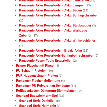
Panasonic Akku Powertools – Akku Ladegeräte
(13)
Panasonic Akku Powertools – Akku Lampen
(13)
Panasonic Akku Powertools – Akku Sägen
(29)
Panasonic Akku Powertools – Akku Schlagschrauber
(20)
Panasonic Akku Powertools – Akku Staubsauger
(3)
Panasonic Akku Powertools – Akku Werkzeug
Zubehör
(37)
Panasonic Akku Powertools – Akku Winkelschleifer
(11)
Panasonic Akku Powertools – Ersatz Akku
(32)
Panasonic Akku Powertools-Schlagbohrschrauber
(9)
Panasonic Power Tools Ersatzteile
(12)
Primer Flasche mit Pinsel
(3)
PU Schaum Pistolen
(10)
PUR Noppenschaum Platten
(2)
Ramsauer Flächenabdichtung
(4)
Ramsauer PU Polyurethan Schäume
(31)
Rollladenkasten Dämmung-Dämmplatten
(14)
Scanbad Badezimmermöbel
(32)
Scanbad Serie Danielle
(15)
Scanbad Serie Harmonie
(8)