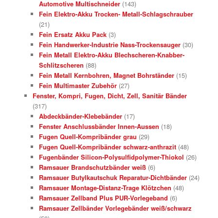
Automotive Multischneider
(143)
Fein Elektro-Akku Trocken- Metall-Schlagschrauber
(21)
Fein Ersatz Akku Pack
(3)
Fein Handwerker-Industrie Nass-Trockensauger
(30)
Fein Metall Elektro-Akku Blechscheren-Knabber-
Schlitzscheren
(88)
Fein Metall Kernbohren, Magnet Bohrständer
(15)
Fein Multimaster Zubehör
(27)
Fenster, Kompri, Fugen, Dicht, Zell, Sanitär Bänder
(317)
Abdeckbänder-Klebebänder
(17)
Fenster Anschlussbänder Innen-Aussen
(18)
Fugen Quell-Kompribänder grau
(29)
Fugen Quell-Kompribänder schwarz-anthrazit
(48)
Fugenbänder Silicon-Polysulfidpolymer-Thiokol
(26)
Ramsauer Brandschutzbänder weiß
(6)
Ramsauer Butylkautschuk Reparatur-Dichtbänder
(24)
Ramsauer Montage-Distanz-Trage Klötzchen
(48)
Ramsauer Zellband Plus PUR-Vorlegeband
(6)
Ramsauer Zellbänder Vorlegebänder weiß/schwarz