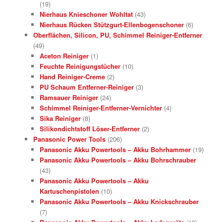
(19)
Nierhaus Knieschoner Wohltat
(43)
Nierhaus Rücken Stützgurt-Ellenbogenschoner
(6)
Oberflächen, Silicon, PU, Schimmel Reiniger-Entferner
(49)
Aceton Reiniger
(1)
Feuchte Reinigungstücher
(10)
Hand Reiniger-Creme
(2)
PU Schaum Entferner-Reiniger
(3)
Ramsauer Reiniger
(24)
Schimmel Reiniger-Entferner-Vernichter
(4)
Sika Reiniger
(8)
Silikondichtstoff Löser-Entferner
(2)
Panasonic Power Tools
(206)
Panasonic Akku Powertools – Akku Bohrhammer
(19)
Panasonic Akku Powertools – Akku Bohrschrauber
(43)
Panasonic Akku Powertools – Akku
Kartuschenpistolen
(10)
Panasonic Akku Powertools – Akku Knickschrauber
(7)