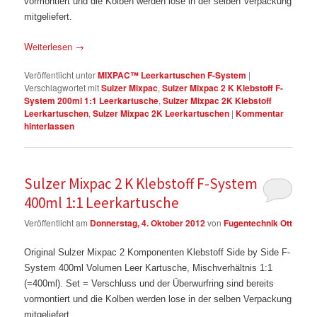
vormontiert und die Kolben werden lose in der selben Verpackung
mitgeliefert.
Weiterlesen
→
Veröffentlicht unter
MIXPAC™ Leerkartuschen F-System
|
Verschlagwortet mit
Sulzer Mixpac
,
Sulzer Mixpac 2 K Klebstoff F-
System 200ml 1:1 Leerkartusche
,
Sulzer Mixpac 2K Klebstoff
Leerkartuschen
,
Sulzer Mixpac 2K Leerkartuschen
|
Kommentar
hinterlassen
Sulzer Mixpac 2 K Klebstoff F-System
400ml 1:1 Leerkartusche
Veröffentlicht am
Donnerstag, 4. Oktober 2012
von
Fugentechnik Ott
Original Sulzer Mixpac 2 Komponenten Klebstoff Side by Side F-
System 400ml Volumen Leer Kartusche, Mischverhältnis 1:1
(=400ml). Set = Verschluss und der Überwurfring sind bereits
vormontiert und die Kolben werden lose in der selben Verpackung
mitgeliefert.