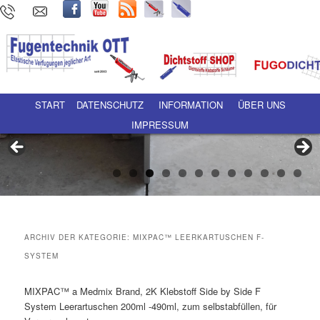
Hauptmenü
Zum Inhalt wechseln
Zum sekundären Inhalt wechseln
START
DATENSCHUTZ
INFORMATION
ÜBER UNS
IMPRESSUM
ARCHIV DER KATEGORIE:
MIXPAC™ LEERKARTUSCHEN F-
SYSTEM
MIXPAC™ a Medmix Brand, 2K Klebstoff Side by Side F
System Leerartuschen 200ml -490ml, zum selbstabfüllen, für