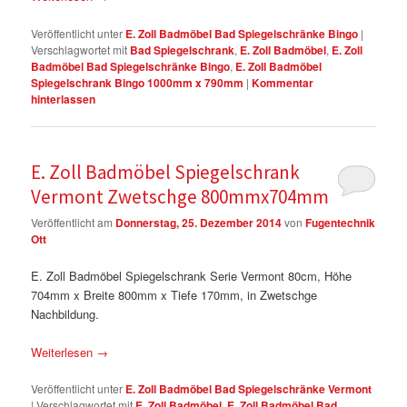
Veröffentlicht unter
E. Zoll Badmöbel Bad Spiegelschränke Bingo
|
Verschlagwortet mit
Bad Spiegelschrank
,
E. Zoll Badmöbel
,
E. Zoll
Badmöbel Bad Spiegelschränke Bingo
,
E. Zoll Badmöbel
Spiegelschrank Bingo 1000mm x 790mm
|
Kommentar
hinterlassen
E. Zoll Badmöbel Spiegelschrank
Vermont Zwetschge 800mmx704mm
Veröffentlicht am
Donnerstag, 25. Dezember 2014
von
Fugentechnik
Ott
E. Zoll Badmöbel Spiegelschrank Serie Vermont 80cm, Höhe
704mm x Breite 800mm x Tiefe 170mm, in Zwetschge
Nachbildung.
Weiterlesen
→
Veröffentlicht unter
E. Zoll Badmöbel Bad Spiegelschränke Vermont
|
Verschlagwortet mit
E. Zoll Badmöbel
,
E. Zoll Badmöbel Bad