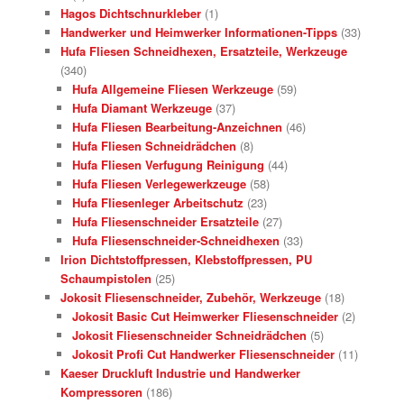
Hagos Dichtschnurkleber
(1)
Handwerker und Heimwerker Informationen-Tipps
(33)
Hufa Fliesen Schneidhexen, Ersatzteile, Werkzeuge
(340)
Hufa Allgemeine Fliesen Werkzeuge
(59)
Hufa Diamant Werkzeuge
(37)
Hufa Fliesen Bearbeitung-Anzeichnen
(46)
Hufa Fliesen Schneidrädchen
(8)
Hufa Fliesen Verfugung Reinigung
(44)
Hufa Fliesen Verlegewerkzeuge
(58)
Hufa Fliesenleger Arbeitschutz
(23)
Hufa Fliesenschneider Ersatzteile
(27)
Hufa Fliesenschneider-Schneidhexen
(33)
Irion Dichtstoffpressen, Klebstoffpressen, PU
Schaumpistolen
(25)
Jokosit Fliesenschneider, Zubehör, Werkzeuge
(18)
Jokosit Basic Cut Heimwerker Fliesenschneider
(2)
Jokosit Fliesenschneider Schneidrädchen
(5)
Jokosit Profi Cut Handwerker Fliesenschneider
(11)
Kaeser Druckluft Industrie und Handwerker
Kompressoren
(186)