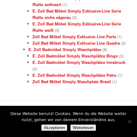
Rialto anthrazit
(1)
E. Zoll Bad Möbel Simply Exklusive-Line Serie
Rialto eiche sägerau
(3)
E. Zoll Bad Möbel Simply Exklusive-Line Serie
Rialto weiß
(3)
Zoll Bad Möbel Simply Exklusive Line Parla
(1)
Zoll Bad Möbel Simply Exklusive Line Quadra
(2)
E. Zoll Badmöbel Simply Waschplätze
(8)
E. Zoll Badmöbel Simply Waschplätze Bingo
(3)
E. Zoll Badmöbel Simply Waschplätze Innsbruck
(2)
E. Zoll Badmöbel Simply Waschplätze Patro
(1)
Zoll Bad Möbel Simply Waschplatz Brasil
(1)
SCHLAGWÖRTER
Diese Website benutzt Cookies. Wenn du die Website weiter
Bostik
nutzt, gehen wir von deinem Einverständnis aus.
Ardal Fliesentechnik
Bostik
Bauwerksabdichtung
Akzeptieren
Weiterlesen
Cox
Dichtstoff
Dichtband
Block