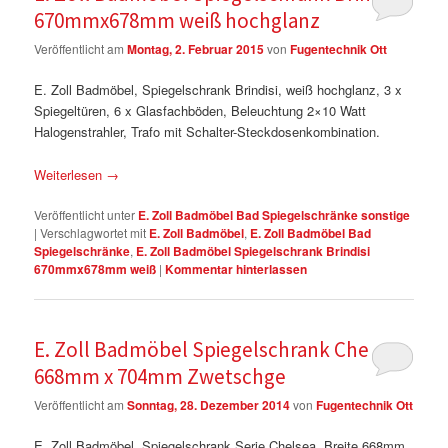
670mmx678mm weiß hochglanz
Veröffentlicht am
Montag, 2. Februar 2015
von
Fugentechnik Ott
E. Zoll Badmöbel, Spiegelschrank Brindisi, weiß hochglanz, 3 x
Spiegeltüren, 6 x Glasfachböden, Beleuchtung 2×10 Watt
Halogenstrahler, Trafo mit Schalter-Steckdosenkombination.
Weiterlesen
→
Veröffentlicht unter
E. Zoll Badmöbel Bad Spiegelschränke sonstige
|
Verschlagwortet mit
E. Zoll Badmöbel
,
E. Zoll Badmöbel Bad
Spiegelschränke
,
E. Zoll Badmöbel Spiegelschrank Brindisi
670mmx678mm weiß
|
Kommentar hinterlassen
E. Zoll Badmöbel Spiegelschrank Chelsea
668mm x 704mm Zwetschge
Veröffentlicht am
Sonntag, 28. Dezember 2014
von
Fugentechnik Ott
E. Zoll Badmöbel, Spiegelschrank Serie Chelsea, Breite 668mm