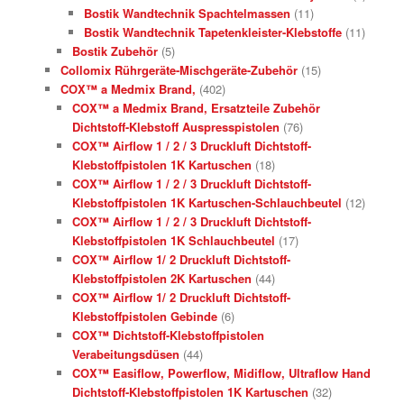
Bostik Wandtechnik Spachtelmassen
(11)
Bostik Wandtechnik Tapetenkleister-Klebstoffe
(11)
Bostik Zubehör
(5)
Collomix Rührgeräte-Mischgeräte-Zubehör
(15)
COX™ a Medmix Brand,
(402)
COX™ a Medmix Brand, Ersatzteile Zubehör
Dichtstoff-Klebstoff Auspresspistolen
(76)
COX™ Airflow 1 / 2 / 3 Druckluft Dichtstoff-
Klebstoffpistolen 1K Kartuschen
(18)
COX™ Airflow 1 / 2 / 3 Druckluft Dichtstoff-
Klebstoffpistolen 1K Kartuschen-Schlauchbeutel
(12)
COX™ Airflow 1 / 2 / 3 Druckluft Dichtstoff-
Klebstoffpistolen 1K Schlauchbeutel
(17)
COX™ Airflow 1/ 2 Druckluft Dichtstoff-
Klebstoffpistolen 2K Kartuschen
(44)
COX™ Airflow 1/ 2 Druckluft Dichtstoff-
Klebstoffpistolen Gebinde
(6)
COX™ Dichtstoff-Klebstoffpistolen
Verabeitungsdüsen
(44)
COX™ Easiflow, Powerflow, Midiflow, Ultraflow Hand
Dichtstoff-Klebstoffpistolen 1K Kartuschen
(32)