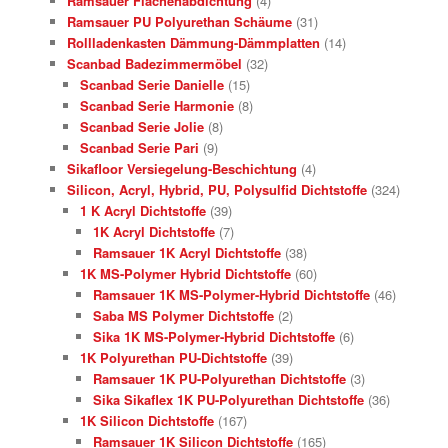
Ramsauer Flächenabdichtung
(4)
Ramsauer PU Polyurethan Schäume
(31)
Rollladenkasten Dämmung-Dämmplatten
(14)
Scanbad Badezimmermöbel
(32)
Scanbad Serie Danielle
(15)
Scanbad Serie Harmonie
(8)
Scanbad Serie Jolie
(8)
Scanbad Serie Pari
(9)
Sikafloor Versiegelung-Beschichtung
(4)
Silicon, Acryl, Hybrid, PU, Polysulfid Dichtstoffe
(324)
1 K Acryl Dichtstoffe
(39)
1K Acryl Dichtstoffe
(7)
Ramsauer 1K Acryl Dichtstoffe
(38)
1K MS-Polymer Hybrid Dichtstoffe
(60)
Ramsauer 1K MS-Polymer-Hybrid Dichtstoffe
(46)
Saba MS Polymer Dichtstoffe
(2)
Sika 1K MS-Polymer-Hybrid Dichtstoffe
(6)
1K Polyurethan PU-Dichtstoffe
(39)
Ramsauer 1K PU-Polyurethan Dichtstoffe
(3)
Sika Sikaflex 1K PU-Polyurethan Dichtstoffe
(36)
1K Silicon Dichtstoffe
(167)
Ramsauer 1K Silicon Dichtstoffe
(165)