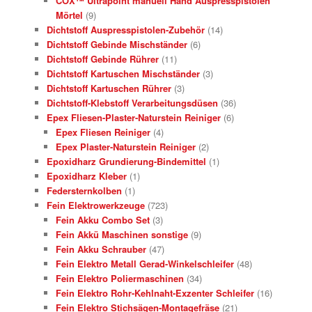
COX™ Ultrapoint manuell Hand Auspresspistolen
Mörtel
(9)
Dichtstoff Auspresspistolen-Zubehör
(14)
Dichtstoff Gebinde Mischständer
(6)
Dichtstoff Gebinde Rührer
(11)
Dichtstoff Kartuschen Mischständer
(3)
Dichtstoff Kartuschen Rührer
(3)
Dichtstoff-Klebstoff Verarbeitungsdüsen
(36)
Epex Fliesen-Plaster-Naturstein Reiniger
(6)
Epex Fliesen Reiniger
(4)
Epex Plaster-Naturstein Reiniger
(2)
Epoxidharz Grundierung-Bindemittel
(1)
Epoxidharz Kleber
(1)
Federsternkolben
(1)
Fein Elektrowerkzeuge
(723)
Fein Akku Combo Set
(3)
Fein Akkü Maschinen sonstige
(9)
Fein Akku Schrauber
(47)
Fein Elektro Metall Gerad-Winkelschleifer
(48)
Fein Elektro Poliermaschinen
(34)
Fein Elektro Rohr-Kehlnaht-Exzenter Schleifer
(16)
Fein Elektro Stichsägen-Montagefräse
(21)