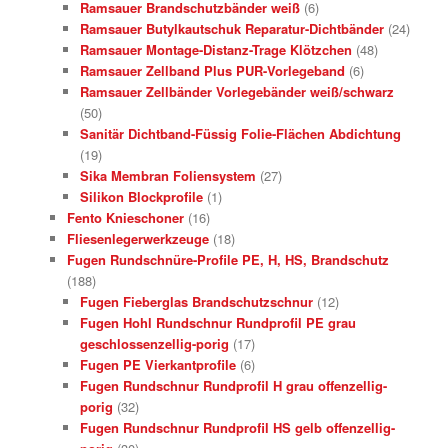
Ramsauer Brandschutzbänder weiß
(6)
Ramsauer Butylkautschuk Reparatur-Dichtbänder
(24)
Ramsauer Montage-Distanz-Trage Klötzchen
(48)
Ramsauer Zellband Plus PUR-Vorlegeband
(6)
Ramsauer Zellbänder Vorlegebänder weiß/schwarz
(50)
Sanitär Dichtband-Füssig Folie-Flächen Abdichtung
(19)
Sika Membran Foliensystem
(27)
Silikon Blockprofile
(1)
Fento Knieschoner
(16)
Fliesenlegerwerkzeuge
(18)
Fugen Rundschnüre-Profile PE, H, HS, Brandschutz
(188)
Fugen Fieberglas Brandschutzschnur
(12)
Fugen Hohl Rundschnur Rundprofil PE grau
geschlossenzellig-porig
(17)
Fugen PE Vierkantprofile
(6)
Fugen Rundschnur Rundprofil H grau offenzellig-
porig
(32)
Fugen Rundschnur Rundprofil HS gelb offenzellig-