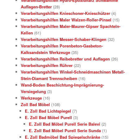
Verarbeitungshilfen Hydro-Epoxidharz Schwämme
Auflagen-Bretter
(28)
Verarbeitungshilfen Knieschoner-Knieschützer
(4)
Verarbeitungshilfen Maler Walzen-Roller-Pinsel
(15)
Verarbeitungshilfen Maler-Maurer-Gipser Spachteln-
Kellen
(61)
Verarbeitungshilfen Messer-Schaber-Klingen
(32)
Verarbeitungshilfen Porenbeton-Gasbeton-
Kalksandstein Werkzeuge
(35)
Verarbeitungshilfen Reibebretter und Auflagen
(26)
Verarbeitungshilfen Rührer
(22)
Verarbeitungshilfen Winkel-Schneidmaschinen Metall-
Stein-Diamant Trennscheiben
(16)
Wand-Boden Beschichtung-Imprägnierung-
Versiegelung
(3)
Werkzeuge
(16)
Zoll Bad Möbel
(108)
E. Zoll Bad Lichtspiegel
(7)
E. Zoll Bad Möbel Purell
(3)
E. Zoll Bad Möbel Purell Serie Balevi
(2)
E. Zoll Bad Möbel Purell Serie Sunda
(1)
E. Zoll Badmöbel Bad Spiegelschränke
(15)