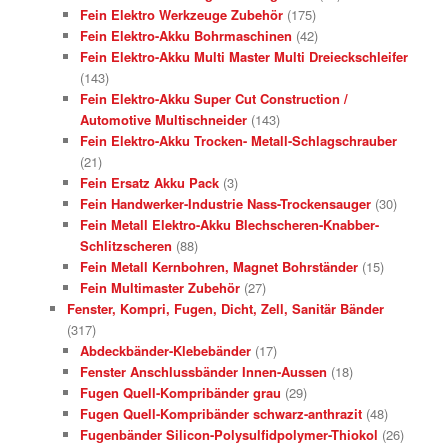
Fein Elektro Werkzeuge Zubehör
(175)
Fein Elektro-Akku Bohrmaschinen
(42)
Fein Elektro-Akku Multi Master Multi Dreieckschleifer
(143)
Fein Elektro-Akku Super Cut Construction /
Automotive Multischneider
(143)
Fein Elektro-Akku Trocken- Metall-Schlagschrauber
(21)
Fein Ersatz Akku Pack
(3)
Fein Handwerker-Industrie Nass-Trockensauger
(30)
Fein Metall Elektro-Akku Blechscheren-Knabber-
Schlitzscheren
(88)
Fein Metall Kernbohren, Magnet Bohrständer
(15)
Fein Multimaster Zubehör
(27)
Fenster, Kompri, Fugen, Dicht, Zell, Sanitär Bänder
(317)
Abdeckbänder-Klebebänder
(17)
Fenster Anschlussbänder Innen-Aussen
(18)
Fugen Quell-Kompribänder grau
(29)
Fugen Quell-Kompribänder schwarz-anthrazit
(48)
Fugenbänder Silicon-Polysulfidpolymer-Thiokol
(26)