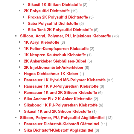
Sikasil 1K Silikon Dichtstoffe
(2)
2K Polysulfid Dichtstoffe
(19)
Proxan 2K Polysulfid Dichtstoffe
(5)
Saba Polysulfid Dichtstoffe
(5)
Sika Tank 2K Polysulfid Dichtstoffe
(8)
Silicon, Acryl, Polymer, PU, Injektions Klebstoffe
(76)
1K Acryl Klebstoffe
(3)
1K Folien-Dampfsperren Klebstoffe
(2)
1K Neopren-Kautschuk Klebstoffe
(1)
2K Ankerkleber Siebhülsen-Dübel
(5)
2K Injektionsmörtel-Ankerkleber
(8)
Hagos Dichtschnur 1K Kleber
(1)
Ramsauer 1K Hybrid MS-Polymer Klebstoffe
(37)
Ramsauer 1K PU-Polyurethan Klebstoffe
(6)
Ramsauer 1K und 2K Silicon Klebstoffe
(6)
Sika Anchor Fix 2 K Anker Klebstoffe
(2)
Sikabond 1K PU-Polyurethan Klebstoffe
(6)
Sikasil 1K und 2K Silicon Klebstoffe
(1)
Silicon, Polymer, PU, Polysulfid Abglättmittel
(13)
Ramsauer Dichtstoff-Klebstoff Glättmittel
(11)
Sika Dichtstoff-Klebstoff Abglättmittel
(6)