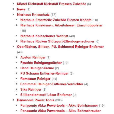
Mörtel Dichtstoff Klebstoff Pressen Zubehör
(6)
News
(1)
Nierhaus Knieschutz
(87)
Nierhaus Ersatzteile-Zubehör Riemen Knöpfe
(20)
Nierhaus Kniekissen, Arbeitshosen Einschubpolster
(19)
Nierhaus Knieschoner Wohltat
(43)
Nierhaus Rücken Stützgurt-Ellenbogenschoner
(6)
Oberflächen, Silicon, PU, Schimmel Reiniger-Entferner
(49)
Aceton Reiniger
(1)
Feuchte Reinigungstücher
(10)
Hand Reiniger-Creme
(2)
PU Schaum Entferner-Reiniger
(3)
Ramsauer Reiniger
(24)
Schimmel Reiniger-Entferner-Vernichter
(4)
Sika Reiniger
(8)
Silikondichtstoff Löser-Entferner
(2)
Panasonic Power Tools
(206)
Panasonic Akku Powertools – Akku Bohrhammer
(19)
Panasonic Akku Powertools – Akku Bohrschrauber