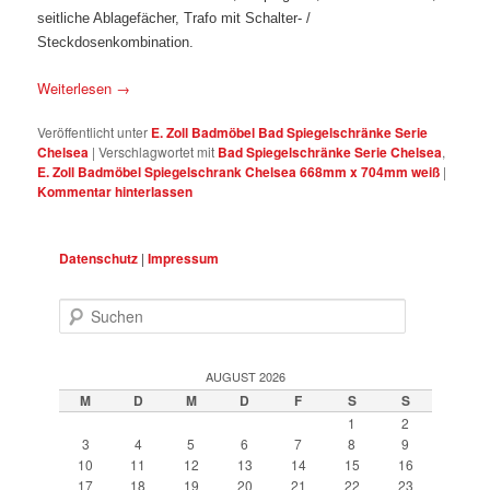
seitliche Ablagefächer, Trafo mit Schalter- /
Steckdosenkombination.
Weiterlesen
→
Veröffentlicht unter
E. Zoll Badmöbel Bad Spiegelschränke Serie
Chelsea
|
Verschlagwortet mit
Bad Spiegelschränke Serie Chelsea
,
E. Zoll Badmöbel Spiegelschrank Chelsea 668mm x 704mm weiß
|
Kommentar hinterlassen
Datenschutz
|
Impressum
Suchen
AUGUST 2026
M
D
M
D
F
S
S
1
2
3
4
5
6
7
8
9
10
11
12
13
14
15
16
17
18
19
20
21
22
23