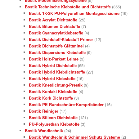
Bostik Modernisierungssysteme
(5)
Bostik Technische Klebstoffe und Dichtstoffe
(355)
Bostik 1K-2K PU-Polyurethan Montageschäume
(19)
Bostik Acrylat Dichtstoffe
(25)
Bostik Bitumen Dichtstoffe
(7)
Bostik Cyanacrylatklebstoffe
(4)
Bostik Dichtstoff-Klebstoff Primer
(12)
Bostik Dichtstoffe Glättmittel
(4)
Bostik Dispersions Klebstoffe
(9)
Bostik Holz-Parkett Leime
(3)
Bostik Hybrid Dichtstoffe
(65)
Bostik Hybrid Klebdichtstoffe
(27)
Bostik Hybrid Klebstoffe
(16)
Bostik Knetdichtung-Prestik
(9)
Bostik Kontakt Klebstoffe
(4)
Bostik Kork Dichtstoffe
(3)
Bostik PE Rundschnüre-Kompribänder
(16)
Bostik Reiniger
(17)
Bostik Silicon Dichtstoffe
(121)
PU-Polyurethan Klebstoffe
(3)
Bostik Wandtechnik
(24)
Bostik Wandtechnik Schimmel Schutz Systeme
(2)