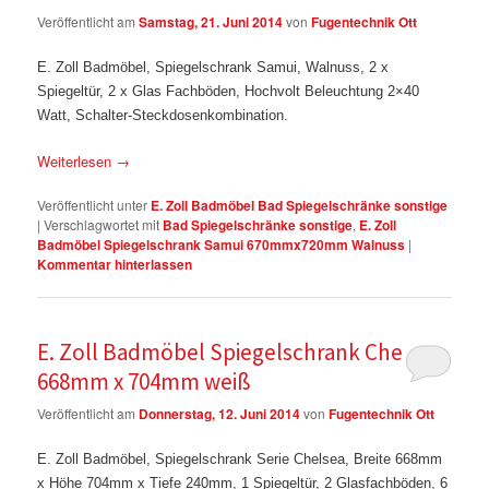
Veröffentlicht am
Samstag, 21. Juni 2014
von
Fugentechnik Ott
E. Zoll Badmöbel,
Spiegelschrank Samui, Walnuss,
2 x
Spiegeltür, 2 x Glas Fachböden, Hochvolt Beleuchtung 2×40
Watt, Schalter-Steckdosenkombination
.
Weiterlesen
→
Veröffentlicht unter
E. Zoll Badmöbel Bad Spiegelschränke sonstige
|
Verschlagwortet mit
Bad Spiegelschränke sonstige
,
E. Zoll
Badmöbel Spiegelschrank Samui 670mmx720mm Walnuss
|
Kommentar hinterlassen
E. Zoll Badmöbel Spiegelschrank Chelsea
668mm x 704mm weiß
Veröffentlicht am
Donnerstag, 12. Juni 2014
von
Fugentechnik Ott
E. Zoll Badmöbel,
Spiegelschrank Serie Chelsea,
Breite 668mm
x Höhe 704mm
x Tiefe 240mm,
1 Spiegeltür, 2 Glasfachböden, 6