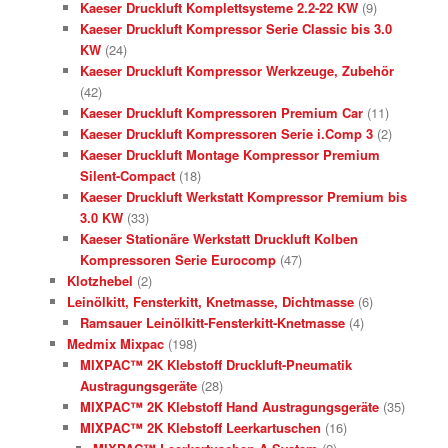
Kaeser Druckluft Komplettsysteme 2.2-22 KW
(9)
Kaeser Druckluft Kompressor Serie Classic bis 3.0
KW
(24)
Kaeser Druckluft Kompressor Werkzeuge, Zubehör
(42)
Kaeser Druckluft Kompressoren Premium Car
(11)
Kaeser Druckluft Kompressoren Serie i.Comp 3
(2)
Kaeser Druckluft Montage Kompressor Premium
Silent-Compact
(18)
Kaeser Druckluft Werkstatt Kompressor Premium bis
3.0 KW
(33)
Kaeser Stationäre Werkstatt Druckluft Kolben
Kompressoren Serie Eurocomp
(47)
Klotzhebel
(2)
Leinölkitt, Fensterkitt, Knetmasse, Dichtmasse
(6)
Ramsauer Leinölkitt-Fensterkitt-Knetmasse
(4)
Medmix Mixpac
(198)
MIXPAC™ 2K Klebstoff Druckluft-Pneumatik
Austragungsgeräte
(28)
MIXPAC™ 2K Klebstoff Hand Austragungsgeräte
(35)
MIXPAC™ 2K Klebstoff Leerkartuschen
(16)