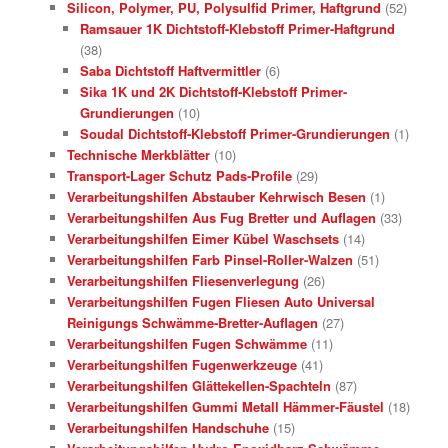
Silicon, Polymer, PU, Polysulfid Primer, Haftgrund
(52)
Ramsauer 1K Dichtstoff-Klebstoff Primer-Haftgrund
(38)
Saba Dichtstoff Haftvermittler
(6)
Sika 1K und 2K Dichtstoff-Klebstoff Primer-
Grundierungen
(10)
Soudal Dichtstoff-Klebstoff Primer-Grundierungen
(1)
Technische Merkblätter
(10)
Transport-Lager Schutz Pads-Profile
(29)
Verarbeitungshilfen Abstauber Kehrwisch Besen
(1)
Verarbeitungshilfen Aus Fug Bretter und Auflagen
(33)
Verarbeitungshilfen Eimer Kübel Waschsets
(14)
Verarbeitungshilfen Farb Pinsel-Roller-Walzen
(51)
Verarbeitungshilfen Fliesenverlegung
(26)
Verarbeitungshilfen Fugen Fliesen Auto Universal
Reinigungs Schwämme-Bretter-Auflagen
(27)
Verarbeitungshilfen Fugen Schwämme
(11)
Verarbeitungshilfen Fugenwerkzeuge
(41)
Verarbeitungshilfen Glättekellen-Spachteln
(87)
Verarbeitungshilfen Gummi Metall Hämmer-Fäustel
(18)
Verarbeitungshilfen Handschuhe
(15)