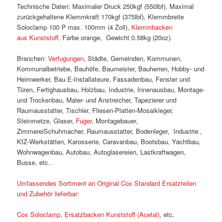
Technische Daten: Maximaler Druck 250kgf (550lbf), Maximal
zurückgehaltene Klemmkraft 170kgf (375lbf), Klemmbreite
Soloclamp 100 P max. 100mm (4 Zoll),
Klemmbacken
aus Kunststoff,
Farbe orange, Gewicht 0.58kg (20oz).
Branchen:
Verfugungen
, Städte, Gemeinden, Kommunen,
Kommunalbetriebe, Bauhöfe, Baumeister, Bauherren, Hobby- und
Heimwerker, Bau E-Installateure, Fassadenbau, Fenster und
Türen, Fertighausbau, Holzbau, Industrie, Innenausbau, Montage-
und Trockenbau, Maler- und Anstreicher, Tapezierer und
Raumausstatter, Tischler, Fliesen-Platten-Mosaikleger,
Steinmetze, Glaser,
Fuger
, Montagebauer,
ZimmereiSchuhmacher, Raumausstatter, Bodenleger, Industrie ,
KfZ-Werkstätten, Karosserie, Caravanbau, Bootsbau, Yachtbau,
Wohnwagenbau, Autobau, Autoglasereien, Lastkraftwagen,
Busse, etc..
Umfassendes Sortiment an Original Cox Standard Ersatzteilen
und Zubehör lieferbar
:
Cox Soloclamp, Ersatzbacken Kunststoff (Acetal),
etc.