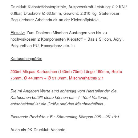
Druckluft Klebstoffdosierpistole, Auspresskraft-Leistung: 2.2 KN /
6.8bar, Druckrohr Ø 63.5mm, Gewicht: 2.210 Kg, Stufenloser
Regulierbarer Arbeitsdruck an der Klebstoffpistole.
Einsatz:
Zum Dosieren-Mischen-Austragen von bis zu
hochviskosem 2 Komponenten Klebstoff = Basis Silicon, Acryl,
Polyurethan-PU, Epoxydharz etc. in
Kartuschengröße:
200ml Mixpac Kartuschen (140ml+70ml) Länge 150mm, Breite
75mm, Ø 44.0mm + Ø 31.0mm, Mischverhältnis 2:1
Die ml Angaben Werte sind abhängig vom Hersteller der die
Kartuschen befüllt diese können ca. +/- 10ml Variieren,
entscheidend ist die Größe und das Mischverhältnis.
Passende Produkte z.B.: Kömmerling Körapop 225 – 2K 10:1
Auch als 2K Druckluft Variante