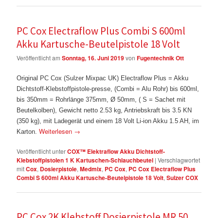
PC Cox Electraflow Plus Combi S 600ml
Akku Kartusche-Beutelpistole 18 Volt
Veröffentlicht am
Sonntag, 16. Juni 2019
von
Fugentechnik Ott
Original PC Cox (Sulzer Mixpac UK) Electraflow Plus = Akku
Dichtstoff-Klebstoffpistole-presse, (Combi = Alu Rohr) bis 600ml,
bis 350mm = Rohrlänge 375mm, Ø 50mm, ( S = Sachet mit
Beutelkolben), Gewicht netto 2.53 kg, Antriebskraft bis 3.5 KN
(350 kg), mit Ladegerät und einem 18 Volt Li-ion Akku 1.5 AH, im
Weiterlesen
→
Karton.
Veröffentlicht unter
COX™ Elektraflow Akku Dichtstoff-
Klebstoffpistolen 1 K Kartuschen-Schlauchbeutel
|
Verschlagwortet
mit
Cox
,
Dosierpistole
,
Medmix
,
PC Cox
,
PC Cox Electraflow Plus
Combi S 600ml Akku Kartusche-Beutelpistole 18 Volt
,
Sulzer COX
PC Cox 2K Klebstoff Dosierpistole MR 50