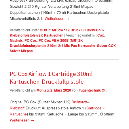
Auspresskraft-Leistung: 2.2 kN), 6.8bar, Druckrohr Ø 63.5mm,
Gewicht 2.210 Kg, zur Verarbeitung 210ml Mixpac
Doppelkartuschen (140ml + 70ml) Kartuschen-Dosierpistole
Mischverhältnis 2:1.
Weiterlesen
→
Veröffentlicht unter
COX™ Airflow 1/ 2 Druckluft Dichtstoff-
Klebstoffpistolen 2K Kartuschen
|
Verschlagwortet mit
Cox
,
Medmix
,
PC Cox
,
PC Cox VBA 200B (MR) 2K
Druckluftdosierpistole 210ml 2:1 Mix Pac Kartusche
,
Sulzer COX
,
Sulzer Mixpac
PC Cox Airflow 1 Cartridge 310ml
Kartuschen-Druckluftpistole
Veröffentlicht am
Montag, 2. März 2020
von
Fugentechnik Ott
Original PC Cox (Sulzer Mixpac UK)
Dichtstoff
–
Klebstoff
Druckluft Auspresspistole Airflow 1 (
Cartridge =
Kartusche
) bis 310ml Kartusche = Länge bis 215mm, Ø 50mm
Weiterlesen
→