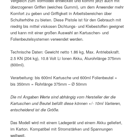
Vergleich zum Vormodell entwickelt und kommt jetzt auch mit
überzogenen Griffen (weiches Gummi), um dem Anwender mehr
Komfort zu geben und Griffigkeit in Arbeitsbereichen über
Schulterhöhe zu bieten. Diese Pistole ist für den Gebrauch mit
niedrig bis mittel viskosen Dichtungs- und Klebestoffen geeignet
und kann mit einer großen Auswahl an Kartuschen- und
Folienbeutelsystemen verwendet werden.
Technische Daten: Gewicht netto 1.86 kg, Max. Antriebskraft.
2.5 KN (204 kg), 10.8 Volt Li Ionen Akku, Alurohrlänge 375mm
(600ml).
Verarbeitung: bis 600ml Kartusche und 600ml Folienbeutel =
bis 350mm = Rohrlänge 375mm – Ø 50mm
Die ml Angaben Werte sind abhängig vom Hersteller der die
Kartuschen und Beutel befüllt diese können +/- 10ml Variieren,
entscheidend ist die Größe.
Das Modell wird mit einem Ladegerät und einem Akku geliefert,
im Karton. Kompatibel mit Stromstärken und Spannungen
weltweit.