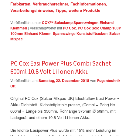
Farbkarten, Verbrauchsrechner, Fachinformationen,
Verarbeitungshinweise, Tipps, weitere Produkte
Veröffentlicht unter
COX™ Soloclamp Spannzwingen-Einhand
Klemmen
|
Verschlagwortet mit
PC Cox
,
PC Cox Solo Clamp 100P
100mm Einhand Klemm-Spannzwinge Kunststoffbacken
,
Sulzer
Mixpac
PC Cox Easi Power Plus Combi Sachet
600ml 10.8 Volt Li Ionen Akku
Veröffentlicht am
Samstag, 22. Dezember 2018
von
Fugentechnik
Ott
Original PC Cox (Sulzer Mixpac UK) Electraflow Easi Power =
Akku Dichtstoff- Klebstoffpistole-presse, (Combi = Rohr) bis
600ml = Länge bis 350mm, Rohrlänge 375mm Ø 50mm, mit
Ladegerät und einem 10.8 Volt Li Ionen Akku.
Die leichte Easipower Plus wurde mit 15% mehr Leistung im