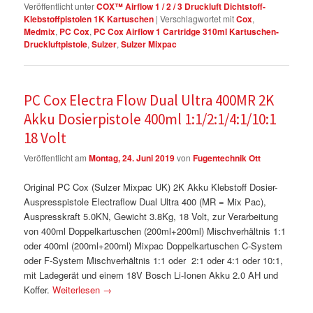
Veröffentlicht unter
COX™ Airflow 1 / 2 / 3 Druckluft Dichtstoff-
Klebstoffpistolen 1K Kartuschen
|
Verschlagwortet mit
Cox
,
Medmix
,
PC Cox
,
PC Cox Airflow 1 Cartridge 310ml Kartuschen-
Druckluftpistole
,
Sulzer
,
Sulzer Mixpac
PC Cox Electra Flow Dual Ultra 400MR 2K
Akku Dosierpistole 400ml 1:1/2:1/4:1/10:1
18 Volt
Veröffentlicht am
Montag, 24. Juni 2019
von
Fugentechnik Ott
Original PC Cox (Sulzer Mixpac UK) 2K Akku Klebstoff Dosier-
Auspresspistole Electraflow Dual Ultra 400 (MR = Mix Pac),
Auspresskraft 5.0KN, Gewicht 3.8Kg, 18 Volt, zur Verarbeitung
von 400ml Doppelkartuschen (200ml+200ml) Mischverhältnis 1:1
oder 400ml (200ml+200ml) Mixpac Doppelkartuschen C-System
oder F-System Mischverhältnis 1:1 oder 2:1 oder 4:1 oder 10:1,
mit Ladegerät und einem 18V Bosch Li-Ionen Akku 2.0 AH und
Koffer.
Weiterlesen
→