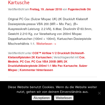
Kartusche
Veröffentlicht am
Freitag, 19. Januar 2018
von
Fugentechnik Ott
Original PC Cox (Sulzer Mixpac UK) 2K Druckluft Klebstoff
Dosierpistole-presse VBA 200 (MR = Mix Pac), (B=
Auspresskraft-Leistung: 2.2 kN), 6.8bar, Druckrohr Ø 63.5mm,
Gewicht 2.210 Kg, zur Verarbeitung von 200ml Mixpac
Doppelkartuschen (100ml + 100ml), Kartuschen-Dosierpistole
Mischverhältnis 1:1.
Weiterlesen
→
Veröffentlicht unter
COX™ Airflow 1/ 2 Druckluft Dichtstoff-
Klebstoffpistolen 2K Kartuschen
|
Verschlagwortet mit
Cox
,
Medmix
,
PC Cox
,
PC Cox VBA 200B (MR) 2K
Druckluftdosierpistole 200ml 1:1 Mix Pac Kartusche
,
Sulzer
Mixpac
|
Kommentar hinterlassen
Diese Website benutzt Cookies. Wenn du die Website weiter
PC Cox PPA 150 LP 2K Druckluft
nutzt, gehen wir von deinem Einverständnis aus.
Dosierpistole 150ml 1:1 Doppelkartusche
Akzeptieren
Weiterlesen
Veröffentlicht am
Donnerstag, 18. Januar 2018
von
Fugentechnik