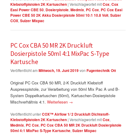
Klebstoffpistolen 2K Kartuschen
|
Verschlagwortet mit
Cox
,
Cox
Easi Power CBE 50
,
Dosierpistole
,
Medmix
,
PC Cox
,
PC Cox Easi
Power CBE 50 2K Akku Dosierpistole 50ml 10:1 10.8 Volt
,
Sulzer
COX
,
Sulzer Mixpac
PC Cox CBA 50 MR 2K Druckluft
Dosierpistole 50ml 4:1 MixPac S-Type
Kartusche
Veröffentlicht am
Mittwoch, 19. Juni 2019
von
Fugentechnik Ott
Original PC Cox CBA 50 MR, 2-K Druckluft Klebstoff
Auspresspistole, zur Verarbeitung von 50ml Mix Pac A und B-
System Doppelkartuschen (50ml), Kartuschen-Dosierpistole
Mischverhältnis 4:1.
Weiterlesen
→
Veröffentlicht unter
COX™ Airflow 1/ 2 Druckluft Dichtstoff-
Klebstoffpistolen 2K Kartuschen
|
Verschlagwortet mit
Cox
,
Medmix
,
PC Cox
,
PC Cox CBA 50 MR 2K Druckluft Dosierpistole
50ml 4:1 MixPac S-Type Kartusche
,
Sulzer Mixpac