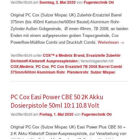
Veröffentlicht am
Sonntag, 3. Mai 2020
von
Fugentechnik Ott
Original PC Cox (Sulzer Mixpac UK) Zubehör-Ersatzteil Barrel
375mm (bis 450ml Kartusche/600ml Beutel) Aluminium Rohr-
Zylinder Außen Gobgewinde, Ø innen 49mm, 7B 2008, an beiden
Enden mit einem aufgepressten groben Trapezgewinde, Cox
Weiterlesen
→
Powerflow-Midiflow Combi und Druckluft Combi.
Veröffentlicht unter
COX™ a Medmix Brand, Ersatzteile Zubehör
Dichtstoff-Klebstoff Auspresspistolen
|
Verschlagwortet mit
COX;Medmix
,
PC Cox
,
PC Cox Ersatzteil 7B 2008 Barrel Combi
375mm/600ml Aluminium Rohr
,
Pistolenrohr
,
Sulzer Mixpac
PC Cox Easi Power CBE 50 2K Akku
Dosierpistole 50ml 10:1 10.8 Volt
Veröffentlicht am
Freitag, 1. Mai 2020
von
Fugentechnik Ott
Original PC Cox (Sulzer Mixpac UK) Easi Power Plus CBE 50 =
2-K Akku Klebstoff Dosier-Auspresspistole, zur Verarbeitung von