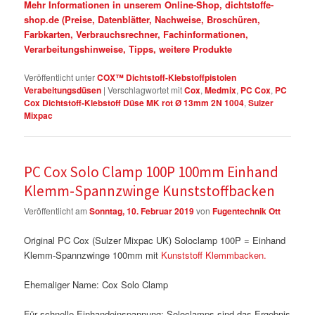
Mehr Informationen in unserem Online-Shop, dichtstoffe-
shop.de (Preise, Datenblätter, Nachweise, Broschüren,
Farbkarten, Verbrauchsrechner, Fachinformationen,
Verarbeitungshinweise, Tipps, weitere Produkte
Veröffentlicht unter
COX™ Dichtstoff-Klebstoffpistolen
Verabeitungsdüsen
|
Verschlagwortet mit
Cox
,
Medmix
,
PC Cox
,
PC
Cox Dichtstoff-Klebstoff Düse MK rot Ø 13mm 2N 1004
,
Sulzer
Mixpac
PC Cox Solo Clamp 100P 100mm Einhand
Klemm-Spannzwinge Kunststoffbacken
Veröffentlicht am
Sonntag, 10. Februar 2019
von
Fugentechnik Ott
Original PC Cox (Sulzer Mixpac UK) Soloclamp 100P = Einhand
Klemm-Spannzwinge 100mm mit
Kunststoff Klemmbacken.
Ehemaliger Name: Cox Solo Clamp
Für schnelle Einhandeinspannung: Soloclamps sind das Ergebnis