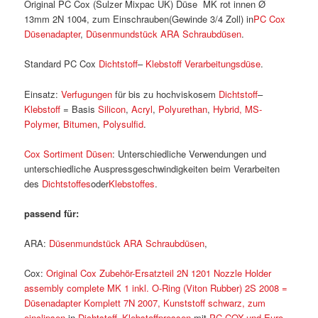
Original PC Cox (Sulzer Mixpac UK) Düse MK rot innen Ø
13mm 2N 1004, zum Einschrauben(Gewinde 3/4 Zoll) in
PC Cox
Düsenadapter
,
Düsenmundstück ARA Schraubdüsen
.
Standard PC Cox
Dichtstoff
–
Klebstoff
Verarbeitungsdüse
.
Einsatz:
Verfugungen
für bis zu hochviskosem
Dichtstoff
–
Klebstoff
= Basis
Silicon
,
Acryl
,
Polyurethan
,
Hybrid, MS-
Polymer
,
Bitumen
,
Polysulfid
.
Cox Sortiment Düsen
: Unterschiedliche Verwendungen und
unterschiedliche Auspressgeschwindigkeiten beim Verarbeiten
des
Dichtstoffes
oder
Klebstoffes
.
passend für:
ARA:
Düsenmundstück ARA Schraubdüsen
,
Cox:
Original Cox Zubehör-Ersatzteil 2N 1201 Nozzle Holder
assembly complete MK 1 inkl. O-Ring (Viton Rubber) 2S 2008 =
Düsenadapter Komplett 7N 2007, Kunststoff schwarz, zum
einclipsen
in
Dichtstoff
–
Klebstoffpressen
mit
PC COX-und Euro-