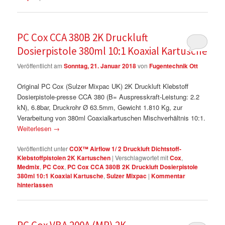
PC Cox CCA 380B 2K Druckluft
Dosierpistole 380ml 10:1 Koaxial Kartusche
Veröffentlicht am
Sonntag, 21. Januar 2018
von
Fugentechnik Ott
Original PC Cox (Sulzer Mixpac UK) 2K Druckluft Klebstoff
Dosierpistole-presse CCA 380 (B= Auspresskraft-Leistung: 2.2
kN), 6.8bar, Druckrohr Ø 63.5mm, Gewicht 1.810 Kg, zur
Verarbeitung von 380ml Coaxialkartuschen Mischverhältnis 10:1.
Weiterlesen
→
Veröffentlicht unter
COX™ Airflow 1/ 2 Druckluft Dichtstoff-
Klebstoffpistolen 2K Kartuschen
|
Verschlagwortet mit
Cox
,
Medmix
,
PC Cox
,
PC Cox CCA 380B 2K Druckluft Dosierpistole
380ml 10:1 Koaxial Kartusche
,
Sulzer Mixpac
|
Kommentar
hinterlassen