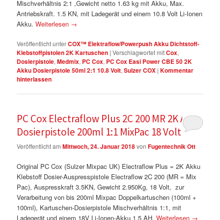
Mischverhältnis 2:1 ,Gewicht netto 1.63 kg mit Akku, Max.
Antriebskraft. 1.5 KN, mit Ladegerät und einem 10.8 Volt Li-Ionen
Akku.
Weiterlesen
→
Veröffentlicht unter
COX™ Elektraflow/Powerpush Akku Dichtstoff-
Klebstoffpistolen 2K Kartuschen
|
Verschlagwortet mit
Cox
,
Dosierpistole
,
Medmix
,
PC Cox
,
PC Cox Easi Power CBE 50 2K
Akku Dosierpistole 50ml 2:1 10.8 Volt
,
Sulzer COX
|
Kommentar
hinterlassen
PC Cox Electraflow Plus 2C 200 MR 2K Akku
Dosierpistole 200ml 1:1 MixPac 18 Volt
Veröffentlicht am
Mittwoch, 24. Januar 2018
von
Fugentechnik Ott
Original PC Cox (Sulzer Mixpac UK) Electraflow Plus = 2K Akku
Klebstoff Dosier-Auspresspistole Electraflow 2C 200 (MR = Mix
Pac), Auspresskraft 3.5KN, Gewicht 2.950Kg, 18 Volt, zur
Verarbeitung von bis 200ml Mixpac Doppelkartuschen (100ml +
100ml), Kartuschen-Dosierpistole Mischverhältnis 1:1, mit
Ladegerät und einem 18V Li-Ionen-Akku 1.5 AH.
Weiterlesen
→