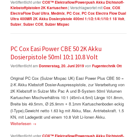
Veröffentlicht unter
COX™ Elektraflow/Powerpush Akku Dichtstoff-
Klebstoffpistolen 2K Kartuschen
|
Verschlagwortet mit
Cox
,
COX
ElectraFlow Dual Ultra
,
Medmix
,
PC Cox
,
PC Cox Electra Flow Dual
Ultra 400MR 2K Akku Dosierpistole 400ml 1:1/2:1/4:1/10:1 18 Volt
,
Sulzer
,
Sulzer COX
,
Sulzer Mixpac
PC Cox Easi Power CBE 50 2K Akku
Dosierpistole 50ml 10:1 10.8 Volt
Veröffentlicht am
Donnerstag, 20. Juni 2019
von
Fugentechnik Ott
Original PC Cox (Sulzer Mixpac UK) Easi Power Plus CBE 50 =
2-K Akku Klebstoff Dosier-Auspresspistole, zur Verarbeitung von
2K Klebstoff in Sulzer Mix Pac A und B-System 50ml Volumen
Kartuschen Mischverhältnis 10:1 (45ml+4.5ml) Länge 101.8mm,
Breite bis 49.5mm, Ø 25.9mm
Kartuschenboden eckig
+ 8.1mm
(I-Type),Gewicht netto 1.63 kg mit Akku, Max. Antriebskraft. 1.5
KN, mit Ladegerät und einem 10.8 Volt Li-Ionen Akku.
Weiterlesen
→
Veröffentlicht unter
COX™ Elektraflow/Powerpush Akku Dichtstoff-