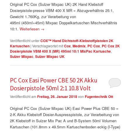
Original PC Cox (Sulzer Mixpac UK) 2K Hand Klebstoff
Dosierpistole-presse VBM 400 X MR = Abzugverhältnis 25:1,
Gewicht 1.760Kg, zur Verarbeitung von
495ml (450ml+45ml) Mixpac Doppelkartuschen Mischverhältnis
10:1.
Weiterlesen
→
Veröffentlicht unter
COX™ Hand Dichtstoff-Klebstoffpistolen 2K
Kartuschen
|
Verschlagwortet mit
Cox
,
Medmix
,
PC Cox
,
PC Cox 2K
Dosierpistole VBM 400 X (MR) 495ml 10:1 MixPac Kartusche
,
Sulzer Mixpac
,
Sulzer Mixpac UK
PC Cox Easi Power CBE 50 2K Akku
Dosierpistole 50ml 2:1 10.8 Volt
Veröffentlicht am
Freitag, 26. Januar 2018
von
Fugentechnik Ott
Original PC Cox (Sulzer Mixpac UK) Easi Power Plus CBE 50 =
2-K Akku Klebstoff Dosier-Auspresspistole, zur Verarbeitung von
2K Klebstoff in Sulzer Mix Pac A und B-System 50ml Volumen
Kartuschen (101.8mm x 49.5mm Kartuschenboden eckig (I-Type)