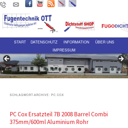
Hauptmenü
Zum Inhalt wechseln
Zum sekundären Inhalt wechseln
START
DATENSCHUTZ
INFORMATION
ÜBER UNS
IMPRESSUM
SCHLAGWORT-ARCHIVE:
PC COX
PC Cox Ersatzteil 7B 2008 Barrel Combi
375mm/600ml Aluminium Rohr