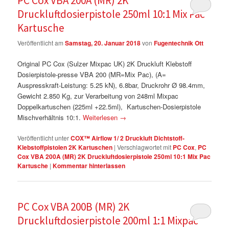
PC Cox VBA 200A (MR) 2K
Druckluftdosierpistole 250ml 10:1 Mix Pac
Kartusche
Veröffentlicht am
Samstag, 20. Januar 2018
von
Fugentechnik Ott
Original PC Cox (Sulzer Mixpac UK) 2K Druckluft Klebstoff
Dosierpistole-presse VBA 200 (MR=Mix Pac), (A=
Auspresskraft-Leistung: 5.25 kN), 6.8bar, Druckrohr Ø 98.4mm,
Gewicht 2.850 Kg, zur Verarbeitung von 248ml Mixpac
Doppelkartuschen (225ml +22.5ml), Kartuschen-Dosierpistole
Mischverhältnis 10:1.
Weiterlesen
→
Veröffentlicht unter
COX™ Airflow 1/ 2 Druckluft Dichtstoff-
Klebstoffpistolen 2K Kartuschen
|
Verschlagwortet mit
PC Cox
,
PC
Cox VBA 200A (MR) 2K Druckluftdosierpistole 250ml 10:1 Mix Pac
Kartusche
|
Kommentar hinterlassen
PC Cox VBA 200B (MR) 2K
Druckluftdosierpistole 200ml 1:1 Mixpac