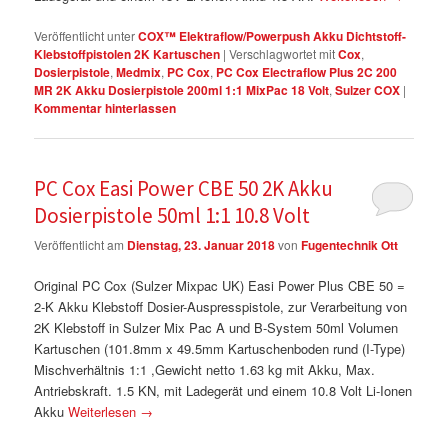
Veröffentlicht unter
COX™ Elektraflow/Powerpush Akku Dichtstoff-
Klebstoffpistolen 2K Kartuschen
|
Verschlagwortet mit
Cox
,
Dosierpistole
,
Medmix
,
PC Cox
,
PC Cox Electraflow Plus 2C 200
MR 2K Akku Dosierpistole 200ml 1:1 MixPac 18 Volt
,
Sulzer COX
|
Kommentar hinterlassen
PC Cox Easi Power CBE 50 2K Akku
Dosierpistole 50ml 1:1 10.8 Volt
Veröffentlicht am
Dienstag, 23. Januar 2018
von
Fugentechnik Ott
Original PC Cox (Sulzer Mixpac UK) Easi Power Plus CBE 50 =
2-K Akku Klebstoff Dosier-Auspresspistole, zur Verarbeitung von
2K Klebstoff in Sulzer Mix Pac A und B-System 50ml Volumen
Kartuschen (101.8mm x 49.5mm Kartuschenboden rund (I-Type)
Mischverhältnis 1:1 ,Gewicht netto 1.63 kg mit Akku, Max.
Antriebskraft. 1.5 KN, mit Ladegerät und einem 10.8 Volt Li-Ionen
Akku
Weiterlesen
→