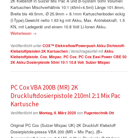
2K Klebstoff in Sulzer Mix Pac A und B-System 50ml Volumen
Kartuschen Mischverhältnis 10:1 (45ml+4.5ml) Länge 101.8mm,
Breite bis 49.5mm, Ø 25.9mm + 8.1mm Kartuschenboden eckig
(I-Type),Gewicht netto 1.63 kg mit Akku, Max. Antriebskraft. 1.5
KN, mit Ladegerät und einem 10.8 Volt Li-Ionen Akku.
Weiterlesen
→
Veröffentlicht unter
COX™ Elektraflow/Powerpush Akku Dichtstoff-
Klebstoffpistolen 2K Kartuschen
|
Verschlagwortet mit
Akku
Klebstoffpistole
,
Cox
,
Mixpac
,
PC Cox
,
PC Cox Easi Power CBE 50
2K Akku Dosierpistole 50ml 10:1 10.8 Volt
,
Sulzer Mixpac
PC Cox VBA 200B (MR) 2K
Druckluftdosierpistole 210ml 2:1 Mix Pac
Kartusche
Veröffentlicht am
Montag, 9. März 2020
von
Fugentechnik Ott
Original PC Cox (Sulzer Mixpac UK) 2K Druckluft Klebstoff
Dosierpistole-presse VBA 200 (MR = Mix Pac), (B=