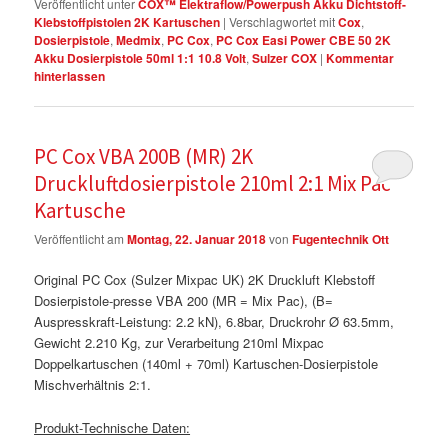
Veröffentlicht unter
COX™ Elektraflow/Powerpush Akku Dichtstoff-
Klebstoffpistolen 2K Kartuschen
|
Verschlagwortet mit
Cox
,
Dosierpistole
,
Medmix
,
PC Cox
,
PC Cox Easi Power CBE 50 2K
Akku Dosierpistole 50ml 1:1 10.8 Volt
,
Sulzer COX
|
Kommentar
hinterlassen
PC Cox VBA 200B (MR) 2K
Druckluftdosierpistole 210ml 2:1 Mix Pac
Kartusche
Veröffentlicht am
Montag, 22. Januar 2018
von
Fugentechnik Ott
Original PC Cox (Sulzer Mixpac UK) 2K Druckluft Klebstoff
Dosierpistole-presse VBA 200 (MR = Mix Pac), (B=
Auspresskraft-Leistung: 2.2 kN), 6.8bar, Druckrohr Ø 63.5mm,
Gewicht 2.210 Kg, zur Verarbeitung 210ml Mixpac
Doppelkartuschen (140ml + 70ml) Kartuschen-Dosierpistole
Mischverhältnis 2:1.
Produkt-Technische Daten: