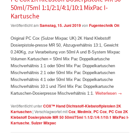
50ml/75ml 1:1/2:1/4:1/10:1 MixPac I-
Kartusche
Veröffentlicht am
Samstag, 15. Juni 2019
von
Fugentechnik Ott
Original PC Cox (Sulzer Mixpac UK) 2K Hand Klebstoff
Dosierpistole-presse MR 50, Abzugverhältnis 13:1, Gewicht
0.240Kg, zur Verarbeitung von 50ml A und B-System Mixpac
Volumen Kartuschen = 50ml Mix Pac Doppelkartusche
Mischverhältnis 1:1 oder 50ml Mix Pac Doppelkartuschen
Mischverhältnis 2:1 oder 50
ml Mix Pac Doppelkartuschen
Mischverhältnis 4:1 oder 50
ml Mix Pac Doppelkartusche
Mischverhältnis 10:1
und 75ml Mix Pac Doppelkartusche
Weiterlesen
→
Kartuschen-Dosierpresse Mischverhältnis 1:1.
Veröffentlicht unter
COX™ Hand Dichtstoff-Klebstoffpistolen 2K
Kartuschen
|
Verschlagwortet mit
Cox
,
Medmix
,
PC Cox
,
PC Cox 2K
Klebstoff Dosierpistole MR 50 50ml/75ml 1:1/2:1/4:1/10:1 MixPac I-
Kartusche
,
Sulzer Mixpac