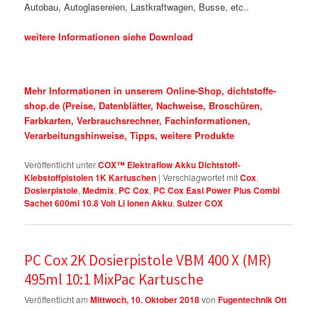
Autobau, Autoglasereien, Lastkraftwagen, Busse, etc..
weitere Informationen siehe Download
Mehr Informationen in unserem Online-Shop, dichtstoffe-
shop.de (Preise, Datenblätter, Nachweise, Broschüren,
Farbkarten, Verbrauchsrechner, Fachinformationen,
Verarbeitungshinweise, Tipps, weitere Produkte
Veröffentlicht unter
COX™ Elektraflow Akku Dichtstoff-
Klebstoffpistolen 1K Kartuschen
|
Verschlagwortet mit
Cox
,
Dosierpistole
,
Medmix
,
PC Cox
,
PC Cox Easi Power Plus Combi
Sachet 600ml 10.8 Volt Li Ionen Akku
,
Sulzer COX
PC Cox 2K Dosierpistole VBM 400 X (MR)
495ml 10:1 MixPac Kartusche
Veröffentlicht am
Mittwoch, 10. Oktober 2018
von
Fugentechnik Ott