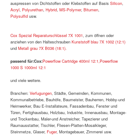
auspressen von Dichtstoffen oder Klebstoffen auf Basis
Silicon
,
Acryl
,
Polyurethan
,
Hybrid
,
MS-Polymer
,
Bitumen
,
Polysulfid
usw.
Cox Spezial Reparaturschlüssel 7X 1001
, zum öffnen oder
anziehen von den Halteschrauben
Kunststoff blau 7X 1002 (12:1)
und
Metall grau 7X B036 (18:1).
passend für:
Cox:
Powerflow Cartridge 400ml 12:1,
Powerflow
1000 S 1000ml 12:1
und viele weitere.
Branchen:
Verfugungen
, Städte, Gemeinden, Kommunen,
Kommunalbetriebe, Bauhöfe, Baumeister, Bauherren, Hobby-und
Heimwerker, Bau E-Installateure, Fassadenbau, Fenster und
Türen, Fertighausbau, Holzbau, Industrie, Innenausbau, Montage-
und Trockenbau, Maler-und Anstreicher, Tapezierer und
Raumausstatter, Tischler, Fliesen-Platten-Mosaikleger,
Steinmetze, Glaser,
Fuger
, Montagebauer, Zimmerei usw.