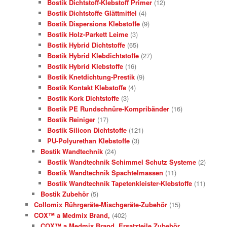
Bostik Dichtstoff-Klebstoff Primer
(12)
Bostik Dichtstoffe Glättmittel
(4)
Bostik Dispersions Klebstoffe
(9)
Bostik Holz-Parkett Leime
(3)
Bostik Hybrid Dichtstoffe
(65)
Bostik Hybrid Klebdichtstoffe
(27)
Bostik Hybrid Klebstoffe
(16)
Bostik Knetdichtung-Prestik
(9)
Bostik Kontakt Klebstoffe
(4)
Bostik Kork Dichtstoffe
(3)
Bostik PE Rundschnüre-Kompribänder
(16)
Bostik Reiniger
(17)
Bostik Silicon Dichtstoffe
(121)
PU-Polyurethan Klebstoffe
(3)
Bostik Wandtechnik
(24)
Bostik Wandtechnik Schimmel Schutz Systeme
(2)
Bostik Wandtechnik Spachtelmassen
(11)
Bostik Wandtechnik Tapetenkleister-Klebstoffe
(11)
Bostik Zubehör
(5)
Collomix Rührgeräte-Mischgeräte-Zubehör
(15)
COX™ a Medmix Brand,
(402)
COX™ a Medmix Brand, Ersatzteile Zubehör