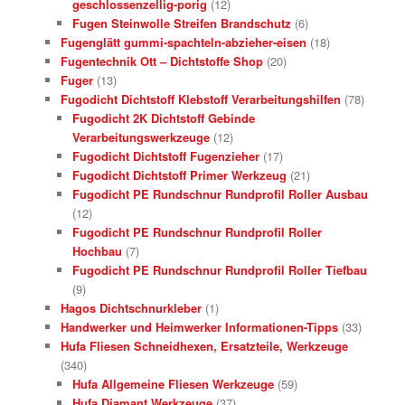
geschlossenzellig-porig
(12)
Fugen Steinwolle Streifen Brandschutz
(6)
Fugenglätt gummi-spachteln-abzieher-eisen
(18)
Fugentechnik Ott – Dichtstoffe Shop
(20)
Fuger
(13)
Fugodicht Dichtstoff Klebstoff Verarbeitungshilfen
(78)
Fugodicht 2K Dichtstoff Gebinde
Verarbeitungswerkzeuge
(12)
Fugodicht Dichtstoff Fugenzieher
(17)
Fugodicht Dichtstoff Primer Werkzeug
(21)
Fugodicht PE Rundschnur Rundprofil Roller Ausbau
(12)
Fugodicht PE Rundschnur Rundprofil Roller
Hochbau
(7)
Fugodicht PE Rundschnur Rundprofil Roller Tiefbau
(9)
Hagos Dichtschnurkleber
(1)
Handwerker und Heimwerker Informationen-Tipps
(33)
Hufa Fliesen Schneidhexen, Ersatzteile, Werkzeuge
(340)
Hufa Allgemeine Fliesen Werkzeuge
(59)
Hufa Diamant Werkzeuge
(37)