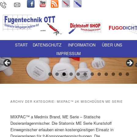
Hauptmenü
Zum Inhalt wechseln
Zum sekundären Inhalt wechseln
START
DATENSCHUTZ
INFORMATION
ÜBER UNS
IMPRESSUM
ARCHIV DER KATEGORIE:
MIXPAC™ 2K MISCHDÜSEN ME SERIE
MIXPAC™ a Medmix Brand, ME Serie – Statische
Dosieranlagenmischer. Die Statomix ME Serie Kunststoff
Einwegmischer erlauben einen kostengünstigen Einsatz in
Dosieranlagen für 2-Komponentenmischungen. Die