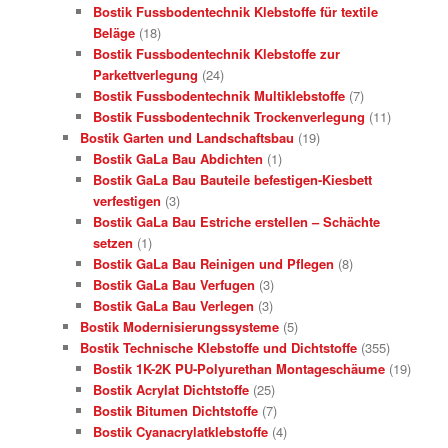
Bostik Fussbodentechnik Klebstoffe für textile
Beläge
(18)
Bostik Fussbodentechnik Klebstoffe zur
Parkettverlegung
(24)
Bostik Fussbodentechnik Multiklebstoffe
(7)
Bostik Fussbodentechnik Trockenverlegung
(11)
Bostik Garten und Landschaftsbau
(19)
Bostik GaLa Bau Abdichten
(1)
Bostik GaLa Bau Bauteile befestigen-Kiesbett
verfestigen
(3)
Bostik GaLa Bau Estriche erstellen – Schächte
setzen
(1)
Bostik GaLa Bau Reinigen und Pflegen
(8)
Bostik GaLa Bau Verfugen
(3)
Bostik GaLa Bau Verlegen
(3)
Bostik Modernisierungssysteme
(5)
Bostik Technische Klebstoffe und Dichtstoffe
(355)
Bostik 1K-2K PU-Polyurethan Montageschäume
(19)
Bostik Acrylat Dichtstoffe
(25)
Bostik Bitumen Dichtstoffe
(7)
Bostik Cyanacrylatklebstoffe
(4)