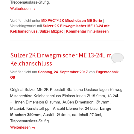
Treppenauslass-Stufig.
Weiterlesen
→
Veröffentlicht unter
MIXPAC™ 2K Mischdüsen ME Serie
|
Verschlagwortet mit
Sulzer 2K Einwegmischer ME 13-24 mit
Kelchanschluss
,
Sulzer Mixpac
|
Kommentar hinterlassen
Sulzer 2K Einwegmischer ME 13-24L mit
Kelchanschluss
Veröffentlicht am
Sonntag, 24. September 2017
von
Fugentechnik
Ott
Original Sulzer ME 2K Klebstoff Statische Dosieranlagen Einweg
Mischerdüse Kelchanschluss-Einlass innen Ø 15.9mm, 13-24
L
= Innen Dimension Ø 13mm, Außen Dimension: Ø17mm,
Material: Kunststoff pp, Anzahl Elemente: 24 blau,
Länge
Mischer: 350mm
, Austritt Ø 4mm, ca. Inhalt 27.0ml,
Treppenauslass-Stufig.
Weiterlesen
→