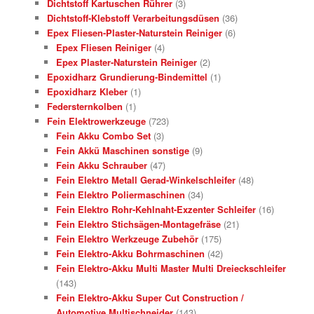
Dichtstoff Kartuschen Rührer
(3)
Dichtstoff-Klebstoff Verarbeitungsdüsen
(36)
Epex Fliesen-Plaster-Naturstein Reiniger
(6)
Epex Fliesen Reiniger
(4)
Epex Plaster-Naturstein Reiniger
(2)
Epoxidharz Grundierung-Bindemittel
(1)
Epoxidharz Kleber
(1)
Federsternkolben
(1)
Fein Elektrowerkzeuge
(723)
Fein Akku Combo Set
(3)
Fein Akkü Maschinen sonstige
(9)
Fein Akku Schrauber
(47)
Fein Elektro Metall Gerad-Winkelschleifer
(48)
Fein Elektro Poliermaschinen
(34)
Fein Elektro Rohr-Kehlnaht-Exzenter Schleifer
(16)
Fein Elektro Stichsägen-Montagefräse
(21)
Fein Elektro Werkzeuge Zubehör
(175)
Fein Elektro-Akku Bohrmaschinen
(42)
Fein Elektro-Akku Multi Master Multi Dreieckschleifer
(143)
Fein Elektro-Akku Super Cut Construction /
Automotive Multischneider
(143)