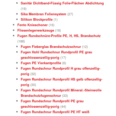
Sanitär Dichtband-Füssig Folie-Flächen Abdichtung
(19)
Sika Membran Foliensystem
(27)
Silikon Blockprofile
(1)
Fento Knieschoner
(16)
Fliesenlegerwerkzeuge
(18)
Fugen Rundschnüre-Profile PE, H, HS, Brandschutz
(188)
Fugen Fieberglas Brandschutzschnur
(12)
Fugen Hohl Rundschnur Rundprofil PE grau
geschlossenzellig-porig
(17)
Fugen PE Vierkantprofile
(6)
Fugen Rundschnur Rundprofil H grau offenzellig-
porig
(32)
Fugen Rundschnur Rundprofil HS gelb offenzellig-
porig
(30)
Fugen Rundschnur Rundprofil Mineral.-Steinwolle
Brandschutzfugenschnur
(33)
Fugen Rundschnur Rundprofil PE grau
geschlossenzellig-porig
(44)
Fugen Rundschnur Rundprofil PE HT weiß