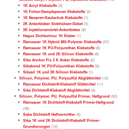
1K Acryl Klebstoffe
(3)
1K Folien-Dampfsperren Klebstoffe
(2)
1K Neopren-Kautschuk Klebstoffe
(1)
2K Ankerkleber Siebhülsen-Dübel
(5)
2K Injektionsmörtel-Ankerkleber
(8)
Hagos Dichtschnur 1K Kleber
(1)
Ramsauer 1K Hybrid MS-Polymer Klebstoffe
(37)
Ramsauer 1K PU-Polyurethan Klebstoffe
(6)
Ramsauer 1K und 2K Silicon Klebstoffe
(6)
Sika Anchor Fix 2 K Anker Klebstoffe
(2)
Sikabond 1K PU-Polyurethan Klebstoffe
(6)
Sikasil 1K und 2K Silicon Klebstoffe
(1)
Silicon, Polymer, PU, Polysulfid Abglättmittel
(13)
Ramsauer Dichtstoff-Klebstoff Glättmittel
(11)
Sika Dichtstoff-Klebstoff Abglättmittel
(6)
Silicon, Polymer, PU, Polysulfid Primer, Haftgrund
(52)
Ramsauer 1K Dichtstoff-Klebstoff Primer-Haftgrund
(38)
Saba Dichtstoff Haftvermittler
(6)
Sika 1K und 2K Dichtstoff-Klebstoff Primer-
Grundierungen
(10)