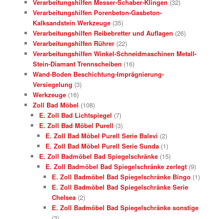
Verarbeitungshilfen Messer-Schaber-Klingen
(32)
Verarbeitungshilfen Porenbeton-Gasbeton-
Kalksandstein Werkzeuge
(35)
Verarbeitungshilfen Reibebretter und Auflagen
(26)
Verarbeitungshilfen Rührer
(22)
Verarbeitungshilfen Winkel-Schneidmaschinen Metall-
Stein-Diamant Trennscheiben
(16)
Wand-Boden Beschichtung-Imprägnierung-
Versiegelung
(3)
Werkzeuge
(16)
Zoll Bad Möbel
(108)
E. Zoll Bad Lichtspiegel
(7)
E. Zoll Bad Möbel Purell
(3)
E. Zoll Bad Möbel Purell Serie Balevi
(2)
E. Zoll Bad Möbel Purell Serie Sunda
(1)
E. Zoll Badmöbel Bad Spiegelschränke
(15)
E. Zoll Badmöbel Bad Spiegelschränke zerlegt
(9)
E. Zoll Badmöbel Bad Spiegelschränke Bingo
(1)
E. Zoll Badmöbel Bad Spiegelschränke Serie
Chelsea
(2)
E. Zoll Badmöbel Bad Spiegelschränke sonstige
(3)