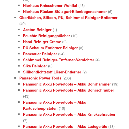
Nierhaus Knieschoner Wohltat
(43)
Nierhaus Rücken Stützgurt-Ellenbogenschoner
(6)
Oberflächen, Silicon, PU, Schimmel Reiniger-Entferner
(49)
Aceton Reiniger
(1)
Feuchte Reinigungstücher
(10)
Hand Reiniger-Creme
(2)
PU Schaum Entferner-Reiniger
(3)
Ramsauer Reiniger
(24)
Schimmel Reiniger-Entferner-Vernichter
(4)
Sika Reiniger
(8)
Silikondichtstoff Löser-Entferner
(2)
Panasonic Power Tools
(206)
Panasonic Akku Powertools – Akku Bohrhammer
(19)
Panasonic Akku Powertools – Akku Bohrschrauber
(43)
Panasonic Akku Powertools – Akku
Kartuschenpistolen
(10)
Panasonic Akku Powertools – Akku Knickschrauber
(7)
Panasonic Akku Powertools – Akku Ladegeräte
(13)