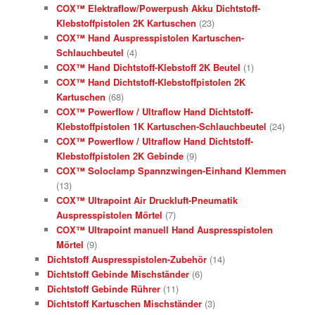
COX™ Elektraflow/Powerpush Akku Dichtstoff-
Klebstoffpistolen 2K Kartuschen
(23)
COX™ Hand Auspresspistolen Kartuschen-
Schlauchbeutel
(4)
COX™ Hand Dichtstoff-Klebstoff 2K Beutel
(1)
COX™ Hand Dichtstoff-Klebstoffpistolen 2K
Kartuschen
(68)
COX™ Powerflow / Ultraflow Hand Dichtstoff-
Klebstoffpistolen 1K Kartuschen-Schlauchbeutel
(24)
COX™ Powerflow / Ultraflow Hand Dichtstoff-
Klebstoffpistolen 2K Gebinde
(9)
COX™ Soloclamp Spannzwingen-Einhand Klemmen
(13)
COX™ Ultrapoint Air Druckluft-Pneumatik
Auspresspistolen Mörtel
(7)
COX™ Ultrapoint manuell Hand Auspresspistolen
Mörtel
(9)
Dichtstoff Auspresspistolen-Zubehör
(14)
Dichtstoff Gebinde Mischständer
(6)
Dichtstoff Gebinde Rührer
(11)
Dichtstoff Kartuschen Mischständer
(3)