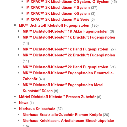
MIXPAC™ 2K Mischdüsen C System, Q System
(45)
MIXPAC™ 2K Mischdüsen F System
(37)
MIXPAC™ 2K Mischdüsen K-System
(3)
MIXPAC™ 2K Mischdüsen ME Serie
(6)
MK™ Dichtstoff Klebstoff Fugenpistolen
(130)
MK™ Dichtstoff-Klebstoff 1K Akku Fugenpistolen
(6)
MK™ Dichtstoff-Klebstoff 1k Druckluft Fugenpistolen
(14)
MK™ Dichtstoff-Klebstoff 1k Hand Fugenpistolen
(27)
MK™ Dichtstoff-Klebstoff 2k Druckluft Fugenpistolen
(11)
MK™ Dichtstoff-Klebstoff 2k Hand Fugenpistolen
(21)
MK™ Dichtstoff-Klebstoff Fugenpistolen Ersatzteile-
Zubehör
(43)
MK™ Dichtstoff-Klebstoff Fugenpistolen Metall-
Kunststoff Düsen
(8)
Mörtel Dichtstoff Klebstoff Pressen Zubehör
(6)
News
(1)
Nierhaus Knieschutz
(87)
Nierhaus Ersatzteile-Zubehör Riemen Knöpfe
(20)
Nierhaus Kniekissen, Arbeitshosen Einschubpolster
(19)