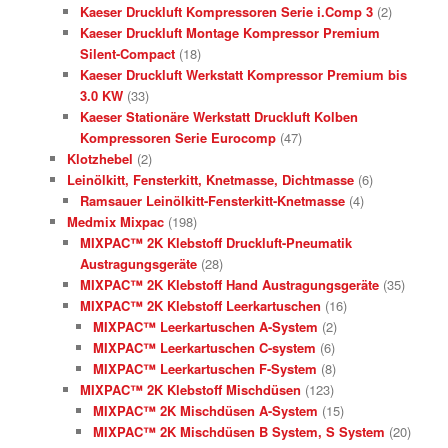
Kaeser Druckluft Kompressoren Serie i.Comp 3
(2)
Kaeser Druckluft Montage Kompressor Premium
Silent-Compact
(18)
Kaeser Druckluft Werkstatt Kompressor Premium bis
3.0 KW
(33)
Kaeser Stationäre Werkstatt Druckluft Kolben
Kompressoren Serie Eurocomp
(47)
Klotzhebel
(2)
Leinölkitt, Fensterkitt, Knetmasse, Dichtmasse
(6)
Ramsauer Leinölkitt-Fensterkitt-Knetmasse
(4)
Medmix Mixpac
(198)
MIXPAC™ 2K Klebstoff Druckluft-Pneumatik
Austragungsgeräte
(28)
MIXPAC™ 2K Klebstoff Hand Austragungsgeräte
(35)
MIXPAC™ 2K Klebstoff Leerkartuschen
(16)
MIXPAC™ Leerkartuschen A-System
(2)
MIXPAC™ Leerkartuschen C-system
(6)
MIXPAC™ Leerkartuschen F-System
(8)
MIXPAC™ 2K Klebstoff Mischdüsen
(123)
MIXPAC™ 2K Mischdüsen A-System
(15)
MIXPAC™ 2K Mischdüsen B System, S System
(20)