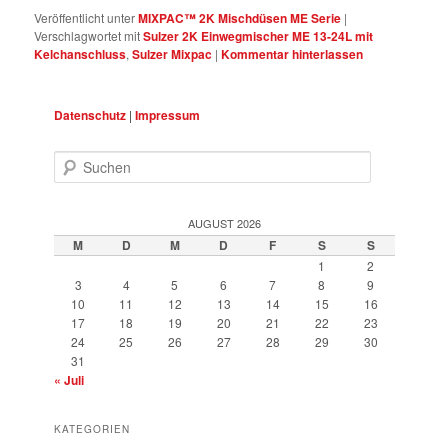
Veröffentlicht unter
MIXPAC™ 2K Mischdüsen ME Serie
|
Verschlagwortet mit
Sulzer 2K Einwegmischer ME 13-24L mit
Kelchanschluss
,
Sulzer Mixpac
|
Kommentar hinterlassen
Datenschutz
|
Impressum
Suchen
AUGUST 2026
M
D
M
D
F
S
S
1
2
3
4
5
6
7
8
9
10
11
12
13
14
15
16
17
18
19
20
21
22
23
24
25
26
27
28
29
30
31
« Juli
KATEGORIEN