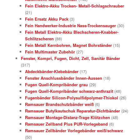
Fein Elektro-Akku Trocken- Metall-Schlagschrauber
(21)
Fein Ersatz Akku Pack
(3)
Fein Handwerker-Industrie Nass-Trockensauger
(30)
Fein Metall Elektro-Akku Blechscheren-Knabber-
Schlitzscheren
(88)
Fein Metall Kernbohren, Magnet Bohrständer
(15)
Fein Multimaster Zubehör
(27)
Fenster, Kompri, Fugen, Dicht, Zell, Sanitär Bänder
(317)
Abdeckbänder-Klebebänder
(17)
Fenster Anschlussbänder Innen-Aussen
(18)
Fugen Quell-Kompribänder grau
(29)
Fugen Quell-Kompribänder schwarz-anthrazit
(48)
Fugenbänder Silicon-Polysulfidpolymer-Thiokol
(26)
Ramsauer Brandschutzbänder weiß
(6)
Ramsauer Butylkautschuk Reparatur-Dichtbänder
(24)
Ramsauer Montage-Distanz-Trage Klötzchen
(48)
Ramsauer Zellband Plus PUR-Vorlegeband
(6)
Ramsauer Zellbänder Vorlegebänder weiß/schwarz
(50)