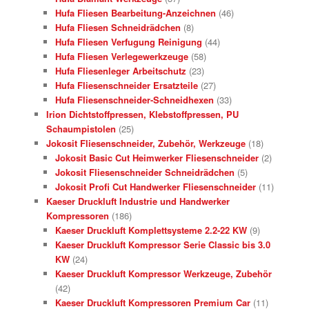
Hufa Fliesen Bearbeitung-Anzeichnen
(46)
Hufa Fliesen Schneidrädchen
(8)
Hufa Fliesen Verfugung Reinigung
(44)
Hufa Fliesen Verlegewerkzeuge
(58)
Hufa Fliesenleger Arbeitschutz
(23)
Hufa Fliesenschneider Ersatzteile
(27)
Hufa Fliesenschneider-Schneidhexen
(33)
Irion Dichtstoffpressen, Klebstoffpressen, PU
Schaumpistolen
(25)
Jokosit Fliesenschneider, Zubehör, Werkzeuge
(18)
Jokosit Basic Cut Heimwerker Fliesenschneider
(2)
Jokosit Fliesenschneider Schneidrädchen
(5)
Jokosit Profi Cut Handwerker Fliesenschneider
(11)
Kaeser Druckluft Industrie und Handwerker
Kompressoren
(186)
Kaeser Druckluft Komplettsysteme 2.2-22 KW
(9)
Kaeser Druckluft Kompressor Serie Classic bis 3.0
KW
(24)
Kaeser Druckluft Kompressor Werkzeuge, Zubehör
(42)
Kaeser Druckluft Kompressoren Premium Car
(11)