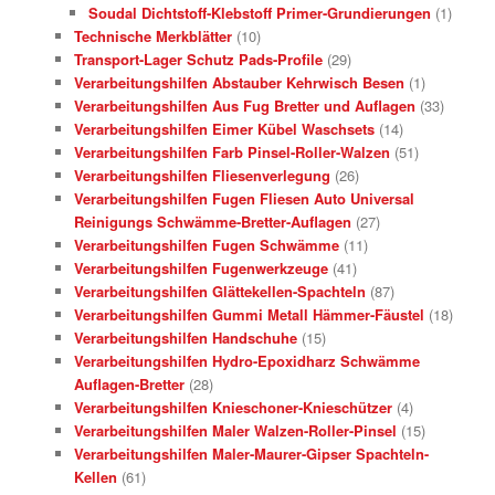
Soudal Dichtstoff-Klebstoff Primer-Grundierungen
(1)
Technische Merkblätter
(10)
Transport-Lager Schutz Pads-Profile
(29)
Verarbeitungshilfen Abstauber Kehrwisch Besen
(1)
Verarbeitungshilfen Aus Fug Bretter und Auflagen
(33)
Verarbeitungshilfen Eimer Kübel Waschsets
(14)
Verarbeitungshilfen Farb Pinsel-Roller-Walzen
(51)
Verarbeitungshilfen Fliesenverlegung
(26)
Verarbeitungshilfen Fugen Fliesen Auto Universal
Reinigungs Schwämme-Bretter-Auflagen
(27)
Verarbeitungshilfen Fugen Schwämme
(11)
Verarbeitungshilfen Fugenwerkzeuge
(41)
Verarbeitungshilfen Glättekellen-Spachteln
(87)
Verarbeitungshilfen Gummi Metall Hämmer-Fäustel
(18)
Verarbeitungshilfen Handschuhe
(15)
Verarbeitungshilfen Hydro-Epoxidharz Schwämme
Auflagen-Bretter
(28)
Verarbeitungshilfen Knieschoner-Knieschützer
(4)
Verarbeitungshilfen Maler Walzen-Roller-Pinsel
(15)
Verarbeitungshilfen Maler-Maurer-Gipser Spachteln-
Kellen
(61)