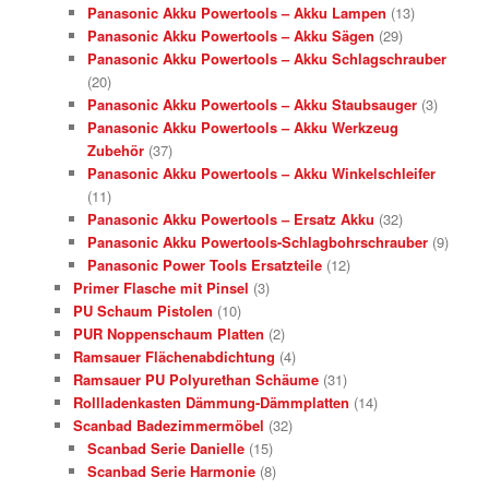
Panasonic Akku Powertools – Akku Lampen
(13)
Panasonic Akku Powertools – Akku Sägen
(29)
Panasonic Akku Powertools – Akku Schlagschrauber
(20)
Panasonic Akku Powertools – Akku Staubsauger
(3)
Panasonic Akku Powertools – Akku Werkzeug
Zubehör
(37)
Panasonic Akku Powertools – Akku Winkelschleifer
(11)
Panasonic Akku Powertools – Ersatz Akku
(32)
Panasonic Akku Powertools-Schlagbohrschrauber
(9)
Panasonic Power Tools Ersatzteile
(12)
Primer Flasche mit Pinsel
(3)
PU Schaum Pistolen
(10)
PUR Noppenschaum Platten
(2)
Ramsauer Flächenabdichtung
(4)
Ramsauer PU Polyurethan Schäume
(31)
Rollladenkasten Dämmung-Dämmplatten
(14)
Scanbad Badezimmermöbel
(32)
Scanbad Serie Danielle
(15)
Scanbad Serie Harmonie
(8)