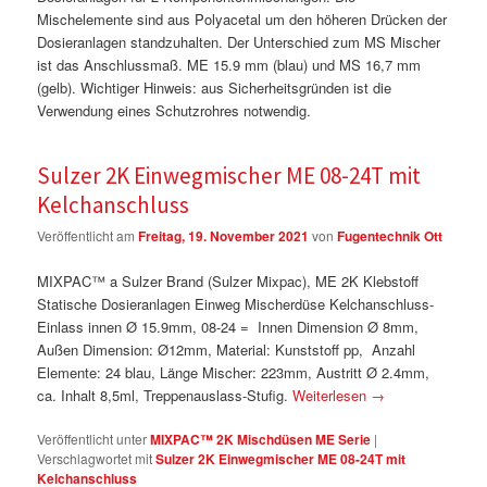
Mischelemente sind aus Polyacetal um den höheren Drücken der
Dosieranlagen standzuhalten. Der Unterschied zum MS Mischer
ist das Anschlussmaß. ME 15.9 mm (blau) und MS 16,7 mm
(gelb). Wichtiger Hinweis: aus Sicherheitsgründen ist die
Verwendung eines Schutzrohres notwendig.
Sulzer 2K Einwegmischer ME 08-24T mit
Kelchanschluss
Veröffentlicht am
Freitag, 19. November 2021
von
Fugentechnik Ott
MIXPAC™ a Sulzer Brand (Sulzer Mixpac), ME 2K Klebstoff
Statische Dosieranlagen Einweg Mischerdüse Kelchanschluss-
Einlass innen Ø 15.9mm, 08-24 = Innen Dimension Ø 8mm,
Außen Dimension: Ø12mm, Material: Kunststoff pp, Anzahl
Elemente: 24 blau, Länge Mischer: 223mm, Austritt Ø 2.4mm,
ca. Inhalt 8,5ml, Treppenauslass-Stufig.
Weiterlesen
→
Veröffentlicht unter
MIXPAC™ 2K Mischdüsen ME Serie
|
Verschlagwortet mit
Sulzer 2K Einwegmischer ME 08-24T mit
Kelchanschluss