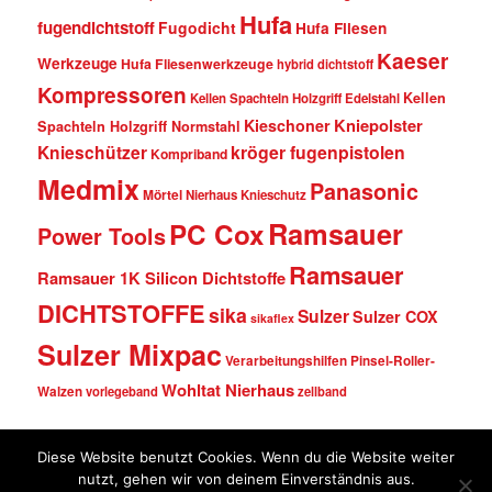
Hufa
fugendichtstoff
Fugodicht
Hufa Fliesen
Kaeser
Werkzeuge
Hufa Fliesenwerkzeuge
hybrid dichtstoff
Kompressoren
Kellen
Kellen Spachteln Holzgriff Edelstahl
Kniepolster
Kieschoner
Spachteln Holzgriff Normstahl
kröger fugenpistolen
Knieschützer
Kompriband
Medmix
Panasonic
Mörtel
Nierhaus Knieschutz
Ramsauer
PC Cox
Power Tools
Ramsauer
Ramsauer 1K Silicon Dichtstoffe
DICHTSTOFFE
sika
Sulzer
Sulzer COX
sikaflex
Sulzer Mixpac
Verarbeitungshilfen Pinsel-Roller-
Wohltat Nierhaus
Walzen
vorlegeband
zellband
Diese Website benutzt Cookies. Wenn du die Website weiter
© Fugentechnik Ott • Fidelis-Böhler-Str. 15 • 88499 Riedlingen • Tel. (0 73 71)
nutzt, gehen wir von deinem Einverständnis aus.