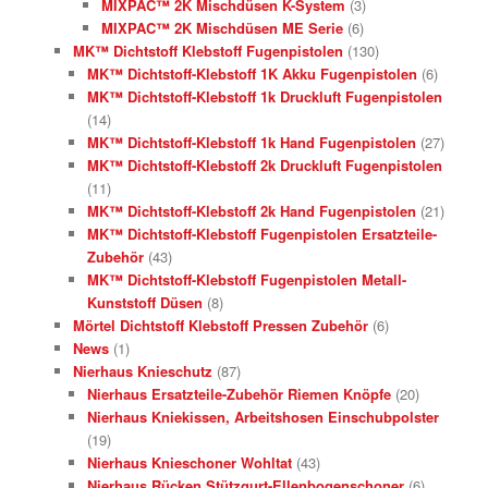
MIXPAC™ 2K Mischdüsen K-System
(3)
MIXPAC™ 2K Mischdüsen ME Serie
(6)
MK™ Dichtstoff Klebstoff Fugenpistolen
(130)
MK™ Dichtstoff-Klebstoff 1K Akku Fugenpistolen
(6)
MK™ Dichtstoff-Klebstoff 1k Druckluft Fugenpistolen
(14)
MK™ Dichtstoff-Klebstoff 1k Hand Fugenpistolen
(27)
MK™ Dichtstoff-Klebstoff 2k Druckluft Fugenpistolen
(11)
MK™ Dichtstoff-Klebstoff 2k Hand Fugenpistolen
(21)
MK™ Dichtstoff-Klebstoff Fugenpistolen Ersatzteile-
Zubehör
(43)
MK™ Dichtstoff-Klebstoff Fugenpistolen Metall-
Kunststoff Düsen
(8)
Mörtel Dichtstoff Klebstoff Pressen Zubehör
(6)
News
(1)
Nierhaus Knieschutz
(87)
Nierhaus Ersatzteile-Zubehör Riemen Knöpfe
(20)
Nierhaus Kniekissen, Arbeitshosen Einschubpolster
(19)
Nierhaus Knieschoner Wohltat
(43)
Nierhaus Rücken Stützgurt-Ellenbogenschoner
(6)