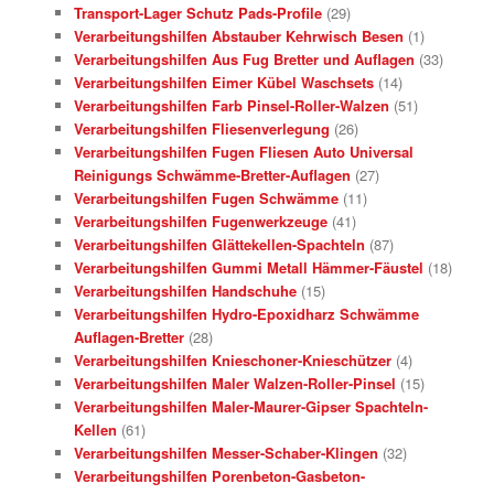
Transport-Lager Schutz Pads-Profile
(29)
Verarbeitungshilfen Abstauber Kehrwisch Besen
(1)
Verarbeitungshilfen Aus Fug Bretter und Auflagen
(33)
Verarbeitungshilfen Eimer Kübel Waschsets
(14)
Verarbeitungshilfen Farb Pinsel-Roller-Walzen
(51)
Verarbeitungshilfen Fliesenverlegung
(26)
Verarbeitungshilfen Fugen Fliesen Auto Universal
Reinigungs Schwämme-Bretter-Auflagen
(27)
Verarbeitungshilfen Fugen Schwämme
(11)
Verarbeitungshilfen Fugenwerkzeuge
(41)
Verarbeitungshilfen Glättekellen-Spachteln
(87)
Verarbeitungshilfen Gummi Metall Hämmer-Fäustel
(18)
Verarbeitungshilfen Handschuhe
(15)
Verarbeitungshilfen Hydro-Epoxidharz Schwämme
Auflagen-Bretter
(28)
Verarbeitungshilfen Knieschoner-Knieschützer
(4)
Verarbeitungshilfen Maler Walzen-Roller-Pinsel
(15)
Verarbeitungshilfen Maler-Maurer-Gipser Spachteln-
Kellen
(61)
Verarbeitungshilfen Messer-Schaber-Klingen
(32)
Verarbeitungshilfen Porenbeton-Gasbeton-