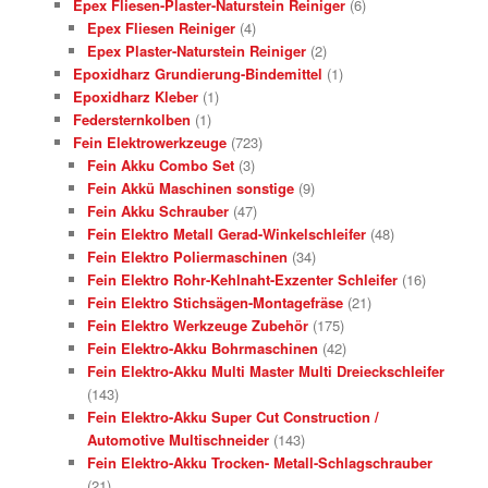
Epex Fliesen-Plaster-Naturstein Reiniger
(6)
Epex Fliesen Reiniger
(4)
Epex Plaster-Naturstein Reiniger
(2)
Epoxidharz Grundierung-Bindemittel
(1)
Epoxidharz Kleber
(1)
Federsternkolben
(1)
Fein Elektrowerkzeuge
(723)
Fein Akku Combo Set
(3)
Fein Akkü Maschinen sonstige
(9)
Fein Akku Schrauber
(47)
Fein Elektro Metall Gerad-Winkelschleifer
(48)
Fein Elektro Poliermaschinen
(34)
Fein Elektro Rohr-Kehlnaht-Exzenter Schleifer
(16)
Fein Elektro Stichsägen-Montagefräse
(21)
Fein Elektro Werkzeuge Zubehör
(175)
Fein Elektro-Akku Bohrmaschinen
(42)
Fein Elektro-Akku Multi Master Multi Dreieckschleifer
(143)
Fein Elektro-Akku Super Cut Construction /
Automotive Multischneider
(143)
Fein Elektro-Akku Trocken- Metall-Schlagschrauber
(21)