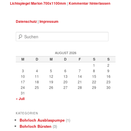
Lichtspiegel Marlon 700x1100mm
|
Kommentar hinterlassen
Datenschutz
|
Impressum
Suchen
AUGUST 2026
M
D
M
D
F
S
S
1
2
3
4
5
6
7
8
9
10
11
12
13
14
15
16
17
18
19
20
21
22
23
24
25
26
27
28
29
30
31
« Juli
KATEGORIEN
Bohrloch Ausblaspumpe
(1)
Bohrloch Bürsten
(3)