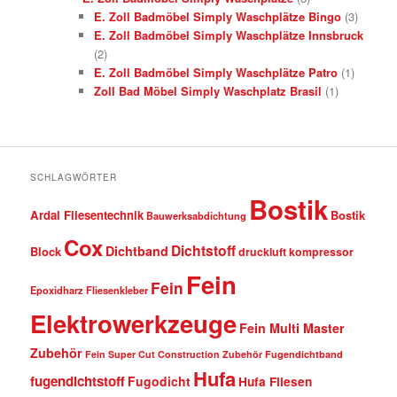
E. Zoll Badmöbel Simply Waschplätze Bingo
(3)
E. Zoll Badmöbel Simply Waschplätze Innsbruck
(2)
E. Zoll Badmöbel Simply Waschplätze Patro
(1)
Zoll Bad Möbel Simply Waschplatz Brasil
(1)
SCHLAGWÖRTER
Bostik
Ardal Fliesentechnik
Bostik
Bauwerksabdichtung
Cox
Dichtstoff
Dichtband
Block
druckluft kompressor
Fein
Fein
Epoxidharz Fliesenkleber
Elektrowerkzeuge
Fein Multi Master
Zubehör
Fein Super Cut Construction Zubehör
Fugendichtband
Hufa
fugendichtstoff
Fugodicht
Hufa Fliesen