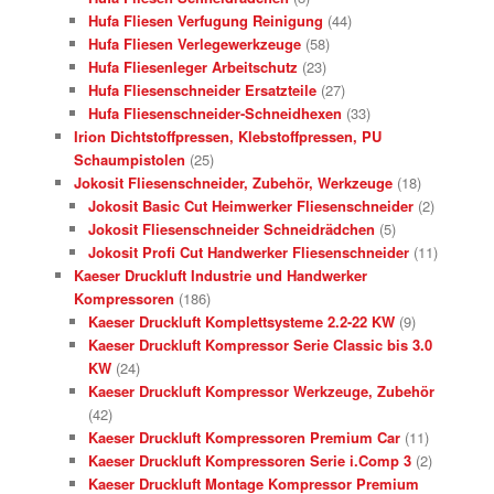
Hufa Fliesen Verfugung Reinigung
(44)
Hufa Fliesen Verlegewerkzeuge
(58)
Hufa Fliesenleger Arbeitschutz
(23)
Hufa Fliesenschneider Ersatzteile
(27)
Hufa Fliesenschneider-Schneidhexen
(33)
Irion Dichtstoffpressen, Klebstoffpressen, PU
Schaumpistolen
(25)
Jokosit Fliesenschneider, Zubehör, Werkzeuge
(18)
Jokosit Basic Cut Heimwerker Fliesenschneider
(2)
Jokosit Fliesenschneider Schneidrädchen
(5)
Jokosit Profi Cut Handwerker Fliesenschneider
(11)
Kaeser Druckluft Industrie und Handwerker
Kompressoren
(186)
Kaeser Druckluft Komplettsysteme 2.2-22 KW
(9)
Kaeser Druckluft Kompressor Serie Classic bis 3.0
KW
(24)
Kaeser Druckluft Kompressor Werkzeuge, Zubehör
(42)
Kaeser Druckluft Kompressoren Premium Car
(11)
Kaeser Druckluft Kompressoren Serie i.Comp 3
(2)
Kaeser Druckluft Montage Kompressor Premium