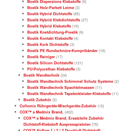
Bostik Dispersions Klebstoffe
(9)
Bostik Holz-Parkett Leime
(3)
Bostik Hybrid Dichtstoffe
(65)
Bostik Hybrid Klebdichtstoffe
(27)
Bostik Hybrid Klebstoffe
(16)
Bostik Knetdichtung-Prestik
(9)
Bostik Kontakt Klebstoffe
(4)
Bostik Kork Dichtstoffe
(3)
Bostik PE Rundschnüre-Kompribänder
(16)
Bostik Reiniger
(17)
Bostik Silicon Dichtstoffe
(121)
PU-Polyurethan Klebstoffe
(3)
Bostik Wandtechnik
(24)
Bostik Wandtechnik Schimmel Schutz Systeme
(2)
Bostik Wandtechnik Spachtelmassen
(11)
Bostik Wandtechnik Tapetenkleister-Klebstoffe
(11)
Bostik Zubehör
(5)
Collomix Rührgeräte-Mischgeräte-Zubehör
(15)
COX™ a Medmix Brand,
(402)
COX™ a Medmix Brand, Ersatzteile Zubehör
Dichtstoff-Klebstoff Auspresspistolen
(76)
COX™ Airflow 1 / 2 / 3 Druckluft Dichtstoff-