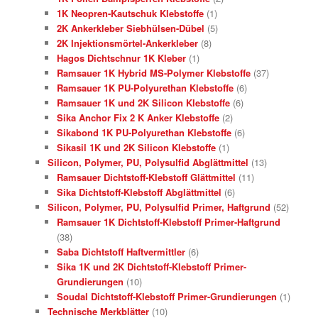
1K Neopren-Kautschuk Klebstoffe
(1)
2K Ankerkleber Siebhülsen-Dübel
(5)
2K Injektionsmörtel-Ankerkleber
(8)
Hagos Dichtschnur 1K Kleber
(1)
Ramsauer 1K Hybrid MS-Polymer Klebstoffe
(37)
Ramsauer 1K PU-Polyurethan Klebstoffe
(6)
Ramsauer 1K und 2K Silicon Klebstoffe
(6)
Sika Anchor Fix 2 K Anker Klebstoffe
(2)
Sikabond 1K PU-Polyurethan Klebstoffe
(6)
Sikasil 1K und 2K Silicon Klebstoffe
(1)
Silicon, Polymer, PU, Polysulfid Abglättmittel
(13)
Ramsauer Dichtstoff-Klebstoff Glättmittel
(11)
Sika Dichtstoff-Klebstoff Abglättmittel
(6)
Silicon, Polymer, PU, Polysulfid Primer, Haftgrund
(52)
Ramsauer 1K Dichtstoff-Klebstoff Primer-Haftgrund
(38)
Saba Dichtstoff Haftvermittler
(6)
Sika 1K und 2K Dichtstoff-Klebstoff Primer-
Grundierungen
(10)
Soudal Dichtstoff-Klebstoff Primer-Grundierungen
(1)
Technische Merkblätter
(10)