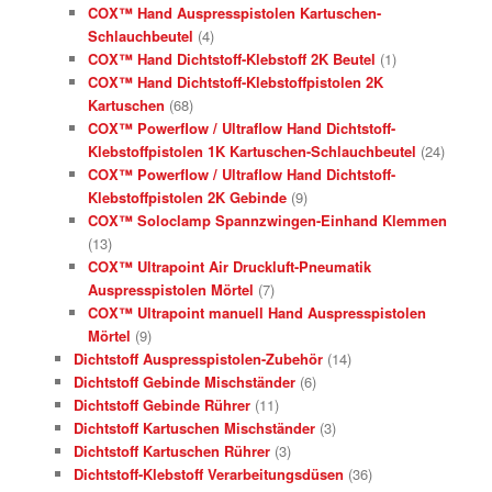
COX™ Hand Auspresspistolen Kartuschen-
Schlauchbeutel
(4)
COX™ Hand Dichtstoff-Klebstoff 2K Beutel
(1)
COX™ Hand Dichtstoff-Klebstoffpistolen 2K
Kartuschen
(68)
COX™ Powerflow / Ultraflow Hand Dichtstoff-
Klebstoffpistolen 1K Kartuschen-Schlauchbeutel
(24)
COX™ Powerflow / Ultraflow Hand Dichtstoff-
Klebstoffpistolen 2K Gebinde
(9)
COX™ Soloclamp Spannzwingen-Einhand Klemmen
(13)
COX™ Ultrapoint Air Druckluft-Pneumatik
Auspresspistolen Mörtel
(7)
COX™ Ultrapoint manuell Hand Auspresspistolen
Mörtel
(9)
Dichtstoff Auspresspistolen-Zubehör
(14)
Dichtstoff Gebinde Mischständer
(6)
Dichtstoff Gebinde Rührer
(11)
Dichtstoff Kartuschen Mischständer
(3)
Dichtstoff Kartuschen Rührer
(3)
Dichtstoff-Klebstoff Verarbeitungsdüsen
(36)