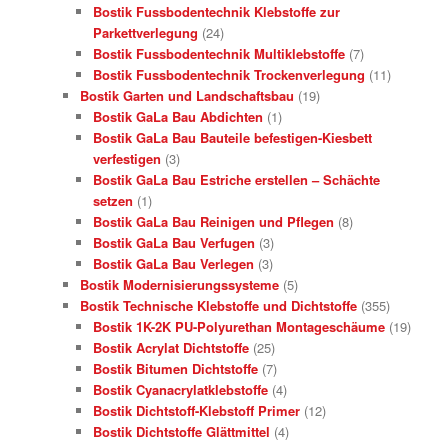
Bostik Fussbodentechnik Klebstoffe zur
Parkettverlegung
(24)
Bostik Fussbodentechnik Multiklebstoffe
(7)
Bostik Fussbodentechnik Trockenverlegung
(11)
Bostik Garten und Landschaftsbau
(19)
Bostik GaLa Bau Abdichten
(1)
Bostik GaLa Bau Bauteile befestigen-Kiesbett
verfestigen
(3)
Bostik GaLa Bau Estriche erstellen – Schächte
setzen
(1)
Bostik GaLa Bau Reinigen und Pflegen
(8)
Bostik GaLa Bau Verfugen
(3)
Bostik GaLa Bau Verlegen
(3)
Bostik Modernisierungssysteme
(5)
Bostik Technische Klebstoffe und Dichtstoffe
(355)
Bostik 1K-2K PU-Polyurethan Montageschäume
(19)
Bostik Acrylat Dichtstoffe
(25)
Bostik Bitumen Dichtstoffe
(7)
Bostik Cyanacrylatklebstoffe
(4)
Bostik Dichtstoff-Klebstoff Primer
(12)
Bostik Dichtstoffe Glättmittel
(4)