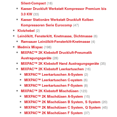
Silent-Compact
(18)
Kaeser Druckluft Werkstatt Kompressor Premium bis
3.0 KW
(33)
Kaeser Stationäre Werkstatt Druckluft Kolben
Kompressoren Serie Eurocomp
(47)
Klotzhebel
(2)
Leinölkitt, Fensterkitt, Knetmasse, Dichtmasse
(6)
Ramsauer Leinölkitt-Fensterkitt-Knetmasse
(4)
Medmix Mixpac
(198)
MIXPAC™ 2K Klebstoff Druckluft-Pneumatik
Austragungsgeräte
(28)
MIXPAC™ 2K Klebstoff Hand Austragungsgeräte
(35)
MIXPAC™ 2K Klebstoff Leerkartuschen
(16)
MIXPAC™ Leerkartuschen A-System
(2)
MIXPAC™ Leerkartuschen C-system
(6)
MIXPAC™ Leerkartuschen F-System
(8)
MIXPAC™ 2K Klebstoff Mischdüsen
(123)
MIXPAC™ 2K Mischdüsen A-System
(15)
MIXPAC™ 2K Mischdüsen B System, S System
(20)
MIXPAC™ 2K Mischdüsen C System, Q System
(45)
MIXPAC™ 2K Mischdüsen F System
(37)