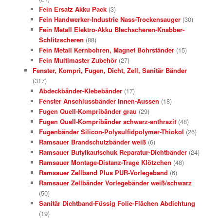
Fein Ersatz Akku Pack
(3)
Fein Handwerker-Industrie Nass-Trockensauger
(30)
Fein Metall Elektro-Akku Blechscheren-Knabber-
Schlitzscheren
(88)
Fein Metall Kernbohren, Magnet Bohrständer
(15)
Fein Multimaster Zubehör
(27)
Fenster, Kompri, Fugen, Dicht, Zell, Sanitär Bänder
(317)
Abdeckbänder-Klebebänder
(17)
Fenster Anschlussbänder Innen-Aussen
(18)
Fugen Quell-Kompribänder grau
(29)
Fugen Quell-Kompribänder schwarz-anthrazit
(48)
Fugenbänder Silicon-Polysulfidpolymer-Thiokol
(26)
Ramsauer Brandschutzbänder weiß
(6)
Ramsauer Butylkautschuk Reparatur-Dichtbänder
(24)
Ramsauer Montage-Distanz-Trage Klötzchen
(48)
Ramsauer Zellband Plus PUR-Vorlegeband
(6)
Ramsauer Zellbänder Vorlegebänder weiß/schwarz
(50)
Sanitär Dichtband-Füssig Folie-Flächen Abdichtung
(19)