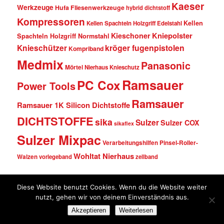
Kaeser
Werkzeuge
Hufa Fliesenwerkzeuge
hybrid dichtstoff
Kompressoren
Kellen
Kellen Spachteln Holzgriff Edelstahl
Kniepolster
Kieschoner
Spachteln Holzgriff Normstahl
kröger fugenpistolen
Knieschützer
Kompriband
Medmix
Panasonic
Mörtel
Nierhaus Knieschutz
Ramsauer
PC Cox
Power Tools
Ramsauer
Ramsauer 1K Silicon Dichtstoffe
DICHTSTOFFE
sika
Sulzer
Sulzer COX
sikaflex
Sulzer Mixpac
Verarbeitungshilfen Pinsel-Roller-
Wohltat Nierhaus
Walzen
vorlegeband
zellband
Diese Website benutzt Cookies. Wenn du die Website weiter
© Fugentechnik Ott • Fidelis-Böhler-Str. 15 • 88499 Riedlingen • Tel. (0 73 71)
nutzt, gehen wir von deinem Einverständnis aus.
96 59 780 • E-Mail:
kontakt@dichtstoffe-shop.de
•
www.fugentechnik-ott.de
•
Akzeptieren
Weiterlesen
www.dichtstoffe-shop.de