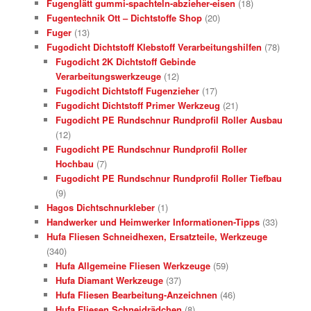
Fugenglätt gummi-spachteln-abzieher-eisen
(18)
Fugentechnik Ott – Dichtstoffe Shop
(20)
Fuger
(13)
Fugodicht Dichtstoff Klebstoff Verarbeitungshilfen
(78)
Fugodicht 2K Dichtstoff Gebinde
Verarbeitungswerkzeuge
(12)
Fugodicht Dichtstoff Fugenzieher
(17)
Fugodicht Dichtstoff Primer Werkzeug
(21)
Fugodicht PE Rundschnur Rundprofil Roller Ausbau
(12)
Fugodicht PE Rundschnur Rundprofil Roller
Hochbau
(7)
Fugodicht PE Rundschnur Rundprofil Roller Tiefbau
(9)
Hagos Dichtschnurkleber
(1)
Handwerker und Heimwerker Informationen-Tipps
(33)
Hufa Fliesen Schneidhexen, Ersatzteile, Werkzeuge
(340)
Hufa Allgemeine Fliesen Werkzeuge
(59)
Hufa Diamant Werkzeuge
(37)
Hufa Fliesen Bearbeitung-Anzeichnen
(46)
Hufa Fliesen Schneidrädchen
(8)