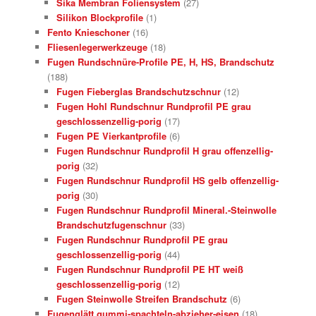
Sika Membran Foliensystem
(27)
Silikon Blockprofile
(1)
Fento Knieschoner
(16)
Fliesenlegerwerkzeuge
(18)
Fugen Rundschnüre-Profile PE, H, HS, Brandschutz
(188)
Fugen Fieberglas Brandschutzschnur
(12)
Fugen Hohl Rundschnur Rundprofil PE grau
geschlossenzellig-porig
(17)
Fugen PE Vierkantprofile
(6)
Fugen Rundschnur Rundprofil H grau offenzellig-
porig
(32)
Fugen Rundschnur Rundprofil HS gelb offenzellig-
porig
(30)
Fugen Rundschnur Rundprofil Mineral.-Steinwolle
Brandschutzfugenschnur
(33)
Fugen Rundschnur Rundprofil PE grau
geschlossenzellig-porig
(44)
Fugen Rundschnur Rundprofil PE HT weiß
geschlossenzellig-porig
(12)
Fugen Steinwolle Streifen Brandschutz
(6)
Fugenglätt gummi-spachteln-abzieher-eisen
(18)