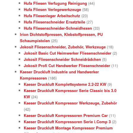
Hufa Fliesen Verfugung Reinigung
(44)
Hufa Fliesen Verlegewerkzeuge
(58)
Hufa Fliesenleger Arbeitschutz
(23)
Hufa Fliesenschneider Ersatzteile
(27)
Hufa Fliesenschneider-Schneidhexen
(33)
Irion Dichtstoffpressen, Klebstoffpressen, PU
Schaumpistolen
(25)
Jokosit Fliesenschneider, Zubehör, Werkzeuge
(18)
Jokosit Basic Cut Heimwerker Fliesenschneider
(2)
Jokosit Fliesenschneider Schneidrädchen
(5)
Jokosit Profi Cut Handwerker Fliesenschneider
(11)
Kaeser Druckluft Industrie und Handwerker
Kompressoren
(186)
Kaeser Druckluft Komplettsysteme 2.2-22 KW
(9)
Kaeser Druckluft Kompressor Serie Classic bis 3.0
KW
(24)
Kaeser Druckluft Kompressor Werkzeuge, Zubehör
(42)
Kaeser Druckluft Kompressoren Premium Car
(11)
Kaeser Druckluft Kompressoren Serie i.Comp 3
(2)
Kaeser Druckluft Montage Kompressor Premium