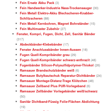
Fein Ersatz Akku Pack
(3)
Fein Handwerker-Industrie Nass-Trockensauger
(30)
Fein Metall Elektro-Akku Blechscheren-Knabber-
Schlitzscheren
(88)
Fein Metall Kernbohren, Magnet Bohrständer
(15)
Fein Multimaster Zubehör
(27)
Fenster, Kompri, Fugen, Dicht, Zell, Sanitär Bänder
(317)
Abdeckbänder-Klebebänder
(17)
Fenster Anschlussbänder Innen-Aussen
(18)
Fugen Quell-Kompribänder grau
(29)
Fugen Quell-Kompribänder schwarz-anthrazit
(48)
Fugenbänder Silicon-Polysulfidpolymer-Thiokol
(26)
Ramsauer Brandschutzbänder weiß
(6)
Ramsauer Butylkautschuk Reparatur-Dichtbänder
(24)
Ramsauer Montage-Distanz-Trage Klötzchen
(48)
Ramsauer Zellband Plus PUR-Vorlegeband
(6)
Ramsauer Zellbänder Vorlegebänder weiß/schwarz
(50)
Sanitär Dichtband-Füssig Folie-Flächen Abdichtung
(19)