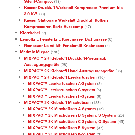
Silent-Compact
(18)
Kaeser Druckluft Werkstatt Kompressor Premium bis
3.0 KW
(33)
Kaeser Stationäre Werkstatt Druckluft Kolben
Kompressoren Serie Eurocomp
(47)
Klotzhebel
(2)
Leinölkitt, Fensterkitt, Knetmasse, Dichtmasse
(6)
Ramsauer Leinölkitt-Fensterkitt-Knetmasse
(4)
Medmix Mixpac
(198)
MIXPAC™ 2K Klebstoff Druckluft-Pneumatik
Austragungsgeräte
(28)
MIXPAC™ 2K Klebstoff Hand Austragungsgeräte
(35)
MIXPAC™ 2K Klebstoff Leerkartuschen
(16)
MIXPAC™ Leerkartuschen A-System
(2)
MIXPAC™ Leerkartuschen C-system
(6)
MIXPAC™ Leerkartuschen F-System
(8)
MIXPAC™ 2K Klebstoff Mischdüsen
(123)
MIXPAC™ 2K Mischdüsen A-System
(15)
MIXPAC™ 2K Mischdüsen B System, S System
(20)
MIXPAC™ 2K Mischdüsen C System, Q System
(45)
MIXPAC™ 2K Mischdüsen F System
(37)
MIXPAC™ 2K Mischdüsen K-System
(3)