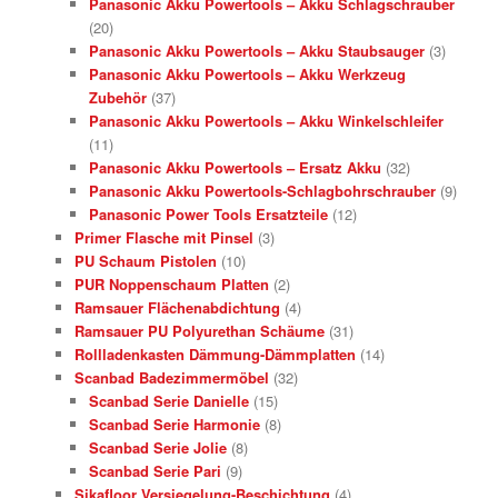
Panasonic Akku Powertools – Akku Schlagschrauber
(20)
Panasonic Akku Powertools – Akku Staubsauger
(3)
Panasonic Akku Powertools – Akku Werkzeug
Zubehör
(37)
Panasonic Akku Powertools – Akku Winkelschleifer
(11)
Panasonic Akku Powertools – Ersatz Akku
(32)
Panasonic Akku Powertools-Schlagbohrschrauber
(9)
Panasonic Power Tools Ersatzteile
(12)
Primer Flasche mit Pinsel
(3)
PU Schaum Pistolen
(10)
PUR Noppenschaum Platten
(2)
Ramsauer Flächenabdichtung
(4)
Ramsauer PU Polyurethan Schäume
(31)
Rollladenkasten Dämmung-Dämmplatten
(14)
Scanbad Badezimmermöbel
(32)
Scanbad Serie Danielle
(15)
Scanbad Serie Harmonie
(8)
Scanbad Serie Jolie
(8)
Scanbad Serie Pari
(9)
Sikafloor Versiegelung-Beschichtung
(4)