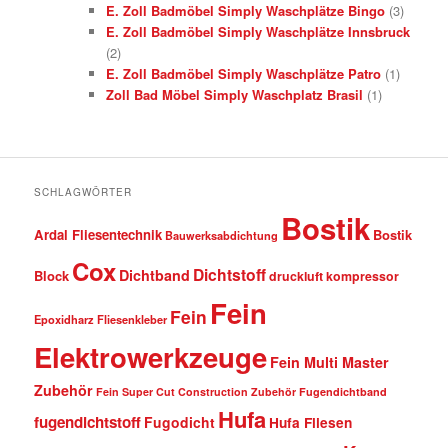
E. Zoll Badmöbel Simply Waschplätze Bingo
(3)
E. Zoll Badmöbel Simply Waschplätze Innsbruck
(2)
E. Zoll Badmöbel Simply Waschplätze Patro
(1)
Zoll Bad Möbel Simply Waschplatz Brasil
(1)
SCHLAGWÖRTER
Bostik
Ardal Fliesentechnik
Bostik
Bauwerksabdichtung
Cox
Dichtstoff
Dichtband
Block
druckluft kompressor
Fein
Fein
Epoxidharz Fliesenkleber
Elektrowerkzeuge
Fein Multi Master
Zubehör
Fein Super Cut Construction Zubehör
Fugendichtband
Hufa
fugendichtstoff
Fugodicht
Hufa Fliesen