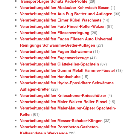
Transport-Lager Schutz Pads-Profile
(29)
Verarbeitungshilfen Abstauber Kehrwisch Besen
(1)
Verarbeitungshilfen Aus Fug Bretter und Auflagen
(33)
Verarbeitungshilfen Eimer Kübel Waschsets
(14)
Verarbeitungshilfen Farb Pinsel-Roller-Walzen
(51)
Verarbeitungshilfen Fliesenverlegung
(26)
Verarbeitungshilfen Fugen Fliesen Auto Universal
Reinigungs Schwämme-Bretter-Auflagen
(27)
Verarbeitungshilfen Fugen Schwämme
(11)
Verarbeitungshilfen Fugenwerkzeuge
(41)
Verarbeitungshilfen Glättekellen-Spachteln
(87)
Verarbeitungshilfen Gummi Metall Hämmer-Fäustel
(18)
Verarbeitungshilfen Handschuhe
(15)
Verarbeitungshilfen Hydro-Epoxidharz Schwämme
Auflagen-Bretter
(28)
Verarbeitungshilfen Knieschoner-Knieschützer
(4)
Verarbeitungshilfen Maler Walzen-Roller-Pinsel
(15)
Verarbeitungshilfen Maler-Maurer-Gipser Spachteln-
Kellen
(61)
Verarbeitungshilfen Messer-Schaber-Klingen
(32)
Verarbeitungshilfen Porenbeton-Gasbeton-
Kalksandstein Werkzeuge
(35)