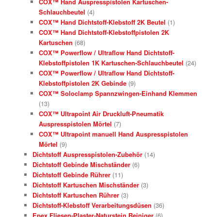
COX™ Hand Auspresspistolen Kartuschen-
Schlauchbeutel
(4)
COX™ Hand Dichtstoff-Klebstoff 2K Beutel
(1)
COX™ Hand Dichtstoff-Klebstoffpistolen 2K
Kartuschen
(68)
COX™ Powerflow / Ultraflow Hand Dichtstoff-
Klebstoffpistolen 1K Kartuschen-Schlauchbeutel
(24)
COX™ Powerflow / Ultraflow Hand Dichtstoff-
Klebstoffpistolen 2K Gebinde
(9)
COX™ Soloclamp Spannzwingen-Einhand Klemmen
(13)
COX™ Ultrapoint Air Druckluft-Pneumatik
Auspresspistolen Mörtel
(7)
COX™ Ultrapoint manuell Hand Auspresspistolen
Mörtel
(9)
Dichtstoff Auspresspistolen-Zubehör
(14)
Dichtstoff Gebinde Mischständer
(6)
Dichtstoff Gebinde Rührer
(11)
Dichtstoff Kartuschen Mischständer
(3)
Dichtstoff Kartuschen Rührer
(3)
Dichtstoff-Klebstoff Verarbeitungsdüsen
(36)
Epex Fliesen-Plaster-Naturstein Reiniger
(6)