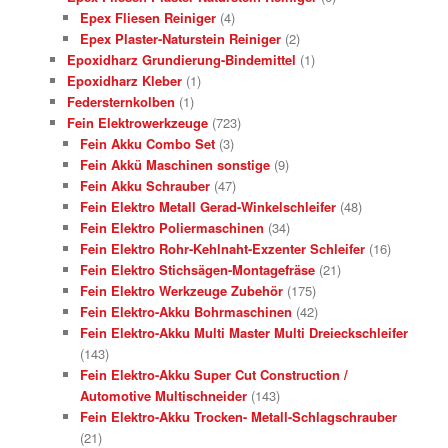
Epex Fliesen Reiniger
(4)
Epex Plaster-Naturstein Reiniger
(2)
Epoxidharz Grundierung-Bindemittel
(1)
Epoxidharz Kleber
(1)
Federsternkolben
(1)
Fein Elektrowerkzeuge
(723)
Fein Akku Combo Set
(3)
Fein Akkü Maschinen sonstige
(9)
Fein Akku Schrauber
(47)
Fein Elektro Metall Gerad-Winkelschleifer
(48)
Fein Elektro Poliermaschinen
(34)
Fein Elektro Rohr-Kehlnaht-Exzenter Schleifer
(16)
Fein Elektro Stichsägen-Montagefräse
(21)
Fein Elektro Werkzeuge Zubehör
(175)
Fein Elektro-Akku Bohrmaschinen
(42)
Fein Elektro-Akku Multi Master Multi Dreieckschleifer
(143)
Fein Elektro-Akku Super Cut Construction /
Automotive Multischneider
(143)
Fein Elektro-Akku Trocken- Metall-Schlagschrauber
(21)