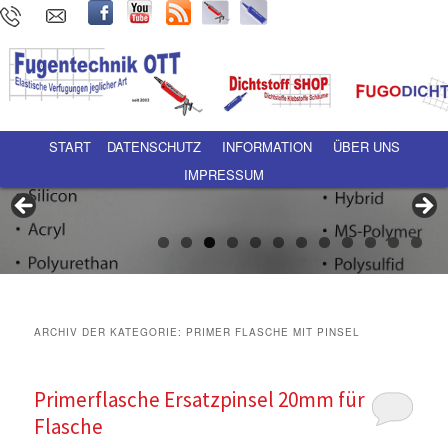
Hauptmenü
Zum Inhalt wechseln
Zum sekundären Inhalt wechseln
START
DATENSCHUTZ
INFORMATION
ÜBER UNS
IMPRESSUM
ARCHIV DER KATEGORIE:
PRIMER FLASCHE MIT PINSEL
Primerflasche Ersatzpinsel 20mm für PE-
Flasche