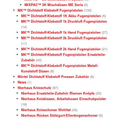
MIXPAC™ 2K Mischdüsen ME Serie
(6)
MK™ Dichtstoff Klebstoff Fugenpistolen
(130)
MK™ Dichtstoff-Klebstoff 1K Akku Fugenpistolen
(6)
MK™ Dichtstoff-Klebstoff 1k Druckluft Fugenpistolen
(14)
MK™ Dichtstoff-Klebstoff 1k Hand Fugenpistolen
(27)
MK™ Dichtstoff-Klebstoff 2k Druckluft Fugenpistolen
(11)
MK™ Dichtstoff-Klebstoff 2k Hand Fugenpistolen
(21)
MK™ Dichtstoff-Klebstoff Fugenpistolen Ersatzteile-
Zubehör
(43)
MK™ Dichtstoff-Klebstoff Fugenpistolen Metall-
Kunststoff Düsen
(8)
Mörtel Dichtstoff Klebstoff Pressen Zubehör
(6)
News
(1)
Nierhaus Knieschutz
(87)
Nierhaus Ersatzteile-Zubehör Riemen Knöpfe
(20)
Nierhaus Kniekissen, Arbeitshosen Einschubpolster
(19)
Nierhaus Knieschoner Wohltat
(43)
Nierhaus Rücken Stützgurt-Ellenbogenschoner
(6)