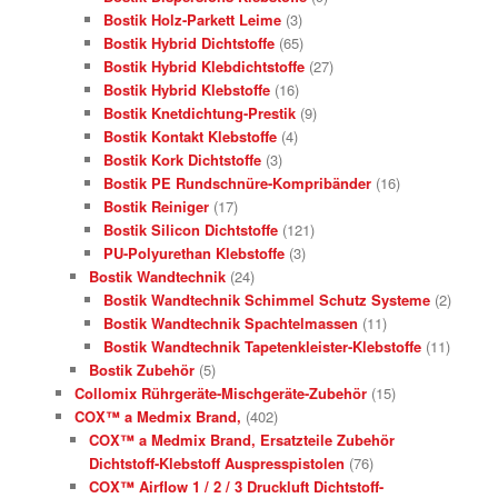
Bostik Holz-Parkett Leime
(3)
Bostik Hybrid Dichtstoffe
(65)
Bostik Hybrid Klebdichtstoffe
(27)
Bostik Hybrid Klebstoffe
(16)
Bostik Knetdichtung-Prestik
(9)
Bostik Kontakt Klebstoffe
(4)
Bostik Kork Dichtstoffe
(3)
Bostik PE Rundschnüre-Kompribänder
(16)
Bostik Reiniger
(17)
Bostik Silicon Dichtstoffe
(121)
PU-Polyurethan Klebstoffe
(3)
Bostik Wandtechnik
(24)
Bostik Wandtechnik Schimmel Schutz Systeme
(2)
Bostik Wandtechnik Spachtelmassen
(11)
Bostik Wandtechnik Tapetenkleister-Klebstoffe
(11)
Bostik Zubehör
(5)
Collomix Rührgeräte-Mischgeräte-Zubehör
(15)
COX™ a Medmix Brand,
(402)
COX™ a Medmix Brand, Ersatzteile Zubehör
Dichtstoff-Klebstoff Auspresspistolen
(76)
COX™ Airflow 1 / 2 / 3 Druckluft Dichtstoff-