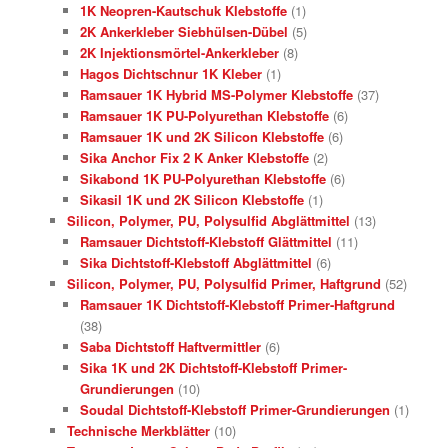
1K Neopren-Kautschuk Klebstoffe
(1)
2K Ankerkleber Siebhülsen-Dübel
(5)
2K Injektionsmörtel-Ankerkleber
(8)
Hagos Dichtschnur 1K Kleber
(1)
Ramsauer 1K Hybrid MS-Polymer Klebstoffe
(37)
Ramsauer 1K PU-Polyurethan Klebstoffe
(6)
Ramsauer 1K und 2K Silicon Klebstoffe
(6)
Sika Anchor Fix 2 K Anker Klebstoffe
(2)
Sikabond 1K PU-Polyurethan Klebstoffe
(6)
Sikasil 1K und 2K Silicon Klebstoffe
(1)
Silicon, Polymer, PU, Polysulfid Abglättmittel
(13)
Ramsauer Dichtstoff-Klebstoff Glättmittel
(11)
Sika Dichtstoff-Klebstoff Abglättmittel
(6)
Silicon, Polymer, PU, Polysulfid Primer, Haftgrund
(52)
Ramsauer 1K Dichtstoff-Klebstoff Primer-Haftgrund
(38)
Saba Dichtstoff Haftvermittler
(6)
Sika 1K und 2K Dichtstoff-Klebstoff Primer-
Grundierungen
(10)
Soudal Dichtstoff-Klebstoff Primer-Grundierungen
(1)
Technische Merkblätter
(10)