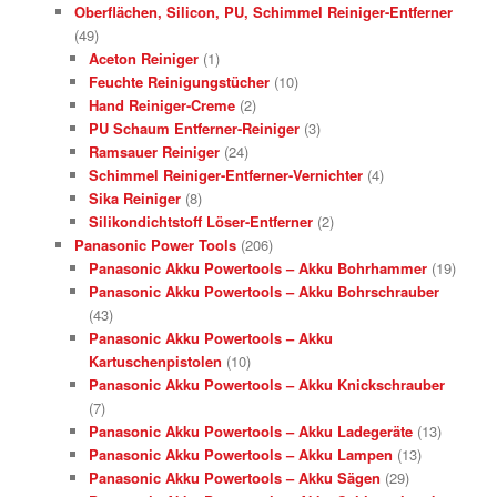
Oberflächen, Silicon, PU, Schimmel Reiniger-Entferner
(49)
Aceton Reiniger
(1)
Feuchte Reinigungstücher
(10)
Hand Reiniger-Creme
(2)
PU Schaum Entferner-Reiniger
(3)
Ramsauer Reiniger
(24)
Schimmel Reiniger-Entferner-Vernichter
(4)
Sika Reiniger
(8)
Silikondichtstoff Löser-Entferner
(2)
Panasonic Power Tools
(206)
Panasonic Akku Powertools – Akku Bohrhammer
(19)
Panasonic Akku Powertools – Akku Bohrschrauber
(43)
Panasonic Akku Powertools – Akku
Kartuschenpistolen
(10)
Panasonic Akku Powertools – Akku Knickschrauber
(7)
Panasonic Akku Powertools – Akku Ladegeräte
(13)
Panasonic Akku Powertools – Akku Lampen
(13)
Panasonic Akku Powertools – Akku Sägen
(29)