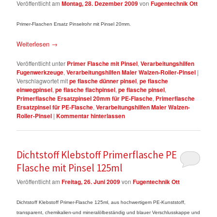
Veröffentlicht am
Montag, 28. Dezember 2009
von
Fugentechnik Ott
Primer-Flaschen Ersatz Pinselrohr mit Pinsel 20mm.
Weiterlesen
→
Veröffentlicht unter
Primer Flasche mit Pinsel
,
Verarbeitungshilfen
Fugenwerkzeuge
,
Verarbeitungshilfen Maler Walzen-Roller-Pinsel
|
Verschlagwortet mit
pe flasche dünner pinsel
,
pe flasche
einwegpinsel
,
pe flasche flachpinsel
,
pe flasche pinsel
,
Primerflasche Ersatzpinsel 20mm für PE-Flasche
,
Primerflasche
Ersatzpinsel für PE-Flasche
,
Verarbeitungshilfen Maler Walzen-
Roller-Pinsel
|
Kommentar hinterlassen
Dichtstoff Klebstoff Primerflasche PE
Flasche mit Pinsel 125ml
Veröffentlicht am
Freitag, 26. Juni 2009
von
Fugentechnik Ott
Dichtstoff Klebstoff Primer-Flasche 125ml, aus hochwertigem PE-Kunststoff,
transparent, chemikalien-und mineralölbeständig und blauer Verschlusskappe und