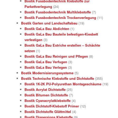
Bostik Fussbodentechnik Klebstoffe zur
Parkettverlegung
(24)
Bostik Fussbodentechnik Multiklebstoffe
(7)
Bostik Fussbodentechnik Trockenverlegung
(11)
Bostik Garten und Landschaftsbau
(19)
Bostik GaLa Bau Abdichten
(1)
Bostik GaLa Bau Bauteile befestigen-Kiesbett
verfestigen
(3)
Bostik GaLa Bau Estriche erstellen – Schächte
setzen
(1)
Bostik GaLa Bau Reinigen und Pflegen
(8)
Bostik GaLa Bau Verfugen
(3)
Bostik GaLa Bau Verlegen
(3)
Bostik Modernisierungssysteme
(5)
Bostik Technische Klebstoffe und Dichtstoffe
(355)
Bostik 1K-2K PU-Polyurethan Montageschäume
(19)
Bostik Acrylat Dichtstoffe
(25)
Bostik Bitumen Dichtstoffe
(7)
Bostik Cyanacrylatklebstoffe
(4)
Bostik Dichtstoff-Klebstoff Primer
(12)
Bostik Dichtstoffe Glättmittel
(4)
Bostik Dispersions Klebstoffe
(9)