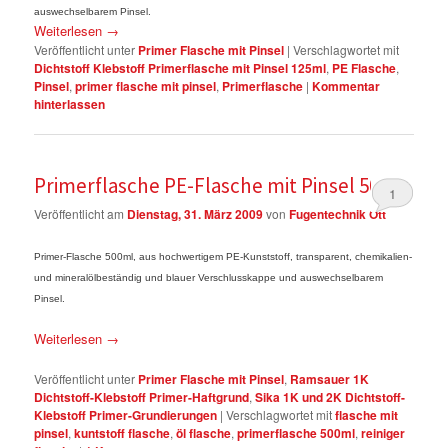
auswechselbarem Pinsel.
Weiterlesen
→
Veröffentlicht unter
Primer Flasche mit Pinsel
|
Verschlagwortet mit
Dichtstoff Klebstoff Primerflasche mit Pinsel 125ml
,
PE Flasche
,
Pinsel
,
primer flasche mit pinsel
,
Primerflasche
|
Kommentar
hinterlassen
Primerflasche PE-Flasche mit Pinsel 500ml
1
Veröffentlicht am
Dienstag, 31. März 2009
von
Fugentechnik Ott
Primer-Flasche 500ml, aus hochwertigem PE-Kunststoff, transparent, chemikalien-
und mineralölbeständig und blauer Verschlusskappe und auswechselbarem
Pinsel.
Weiterlesen
→
Veröffentlicht unter
Primer Flasche mit Pinsel
,
Ramsauer 1K
Dichtstoff-Klebstoff Primer-Haftgrund
,
Sika 1K und 2K Dichtstoff-
Klebstoff Primer-Grundierungen
|
Verschlagwortet mit
flasche mit
pinsel
,
kuntstoff flasche
,
öl flasche
,
primerflasche 500ml
,
reiniger