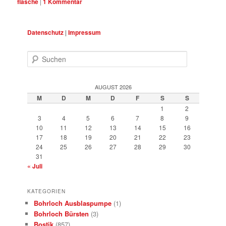
flasche
|
1
Kommentar
Datenschutz
|
Impressum
Suchen
AUGUST 2026
M
D
M
D
F
S
S
1
2
3
4
5
6
7
8
9
10
11
12
13
14
15
16
17
18
19
20
21
22
23
24
25
26
27
28
29
30
31
« Juli
KATEGORIEN
Bohrloch Ausblaspumpe
(1)
Bohrloch Bürsten
(3)
Bostik
(857)