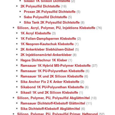
Sikasil 1K Silikon Dichtstoffe
(2)
2K Polysulfid Dichtstoffe
(19)
Proxan 2K Polysulfid Dichtstoffe
(5)
Saba Polysulfid Dichtstoffe
(5)
Sika Tank 2K Polysulfid Dichtstoffe
(8)
Silicon, Acryl, Polymer, PU, Injektions Klebstoffe
(76)
1K Acryl Klebstoffe
(3)
1K Folien-Dampfsperren Klebstoffe
(2)
1K Neopren-Kautschuk Klebstoffe
(1)
2K Ankerkleber Siebhülsen-Dübel
(5)
2K Injektionsmörtel-Ankerkleber
(8)
Hagos Dichtschnur 1K Kleber
(1)
Ramsauer 1K Hybrid MS-Polymer Klebstoffe
(37)
Ramsauer 1K PU-Polyurethan Klebstoffe
(6)
Ramsauer 1K und 2K Silicon Klebstoffe
(6)
Sika Anchor Fix 2 K Anker Klebstoffe
(2)
Sikabond 1K PU-Polyurethan Klebstoffe
(6)
Sikasil 1K und 2K Silicon Klebstoffe
(1)
Silicon, Polymer, PU, Polysulfid Abglättmittel
(13)
Ramsauer Dichtstoff-Klebstoff Glättmittel
(11)
Sika Dichtstoff-Klebstoff Abglättmittel
(6)
Silicon, Polymer, PU, Polysulfid Primer, Haftgrund
(52)