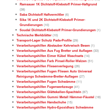
Ramsauer 1K Dichtstoff-Klebstoff Primer-Haftgrund
(38)
Saba Dichtstoff Haftvermittler
(6)
Sika 1K und 2K Dichtstoff-Klebstoff Primer-
Grundierungen
(10)
Soudal Dichtstoff-Klebstoff Primer-Grundierungen
(1)
Technische Merkblätter
(10)
Transport-Lager Schutz Pads-Profile
(29)
Verarbeitungshilfen Abstauber Kehrwisch Besen
(1)
Verarbeitungshilfen Aus Fug Bretter und Auflagen
(33)
Verarbeitungshilfen Eimer Kübel Waschsets
(14)
Verarbeitungshilfen Farb Pinsel-Roller-Walzen
(51)
Verarbeitungshilfen Fliesenverlegung
(26)
Verarbeitungshilfen Fugen Fliesen Auto Universal
Reinigungs Schwämme-Bretter-Auflagen
(27)
Verarbeitungshilfen Fugen Schwämme
(11)
Verarbeitungshilfen Fugenwerkzeuge
(41)
Verarbeitungshilfen Glättekellen-Spachteln
(87)
Verarbeitungshilfen Gummi Metall Hämmer-Fäustel
(18)
Verarbeitungshilfen Handschuhe
(15)
Verarbeitungshilfen Hydro-Epoxidharz Schwämme