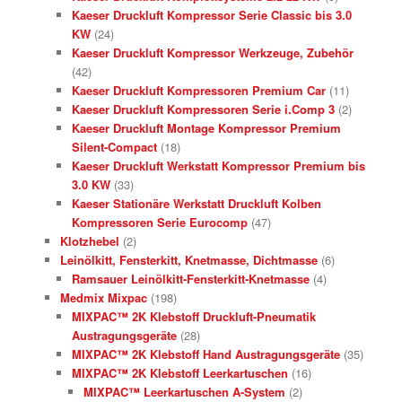
Kaeser Druckluft Kompressor Serie Classic bis 3.0
KW
(24)
Kaeser Druckluft Kompressor Werkzeuge, Zubehör
(42)
Kaeser Druckluft Kompressoren Premium Car
(11)
Kaeser Druckluft Kompressoren Serie i.Comp 3
(2)
Kaeser Druckluft Montage Kompressor Premium
Silent-Compact
(18)
Kaeser Druckluft Werkstatt Kompressor Premium bis
3.0 KW
(33)
Kaeser Stationäre Werkstatt Druckluft Kolben
Kompressoren Serie Eurocomp
(47)
Klotzhebel
(2)
Leinölkitt, Fensterkitt, Knetmasse, Dichtmasse
(6)
Ramsauer Leinölkitt-Fensterkitt-Knetmasse
(4)
Medmix Mixpac
(198)
MIXPAC™ 2K Klebstoff Druckluft-Pneumatik
Austragungsgeräte
(28)
MIXPAC™ 2K Klebstoff Hand Austragungsgeräte
(35)
MIXPAC™ 2K Klebstoff Leerkartuschen
(16)
MIXPAC™ Leerkartuschen A-System
(2)