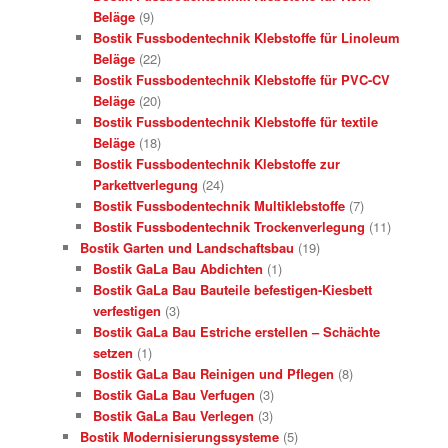
Beläge
(9)
Bostik Fussbodentechnik Klebstoffe für Linoleum
Beläge
(22)
Bostik Fussbodentechnik Klebstoffe für PVC-CV
Beläge
(20)
Bostik Fussbodentechnik Klebstoffe für textile
Beläge
(18)
Bostik Fussbodentechnik Klebstoffe zur
Parkettverlegung
(24)
Bostik Fussbodentechnik Multiklebstoffe
(7)
Bostik Fussbodentechnik Trockenverlegung
(11)
Bostik Garten und Landschaftsbau
(19)
Bostik GaLa Bau Abdichten
(1)
Bostik GaLa Bau Bauteile befestigen-Kiesbett
verfestigen
(3)
Bostik GaLa Bau Estriche erstellen – Schächte
setzen
(1)
Bostik GaLa Bau Reinigen und Pflegen
(8)
Bostik GaLa Bau Verfugen
(3)
Bostik GaLa Bau Verlegen
(3)
Bostik Modernisierungssysteme
(5)