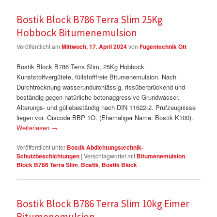
Bostik Block B786 Terra Slim 25Kg
Hobbock Bitumenemulsion
Veröffentlicht am
Mittwoch, 17. April 2024
von
Fugentechnik Ott
Bostik Block B786 Terra Slim, 25Kg Hobbock.
Kunststoffvergütete, füllstofffreie Bitumenemulsion. Nach
Durchtrocknung wasserundurchlässig, rissüberbrückend und
beständig gegen natürliche betonaggressive Grundwässer.
Alterungs- und güllebeständig nach DIN 11622-2. Prüfzeugnisse
liegen vor. Giscode BBP 1O. (Ehemaliger Name: Bostik K100).
Weiterlesen
→
Veröffentlicht unter
Bostik Abdichtungstechnik-
Schutzbeschichtungen
|
Verschlagwortet mit
Bitumenemulsion
,
Block B786 Terra Slim
,
Bostik
,
Bostik Block
Bostik Block B786 Terra Slim 10kg Eimer
Bitumenemulsion