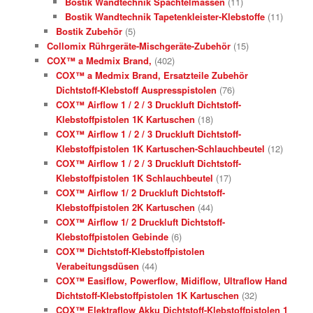
Bostik Wandtechnik Spachtelmassen
(11)
Bostik Wandtechnik Tapetenkleister-Klebstoffe
(11)
Bostik Zubehör
(5)
Collomix Rührgeräte-Mischgeräte-Zubehör
(15)
COX™ a Medmix Brand,
(402)
COX™ a Medmix Brand, Ersatzteile Zubehör
Dichtstoff-Klebstoff Auspresspistolen
(76)
COX™ Airflow 1 / 2 / 3 Druckluft Dichtstoff-
Klebstoffpistolen 1K Kartuschen
(18)
COX™ Airflow 1 / 2 / 3 Druckluft Dichtstoff-
Klebstoffpistolen 1K Kartuschen-Schlauchbeutel
(12)
COX™ Airflow 1 / 2 / 3 Druckluft Dichtstoff-
Klebstoffpistolen 1K Schlauchbeutel
(17)
COX™ Airflow 1/ 2 Druckluft Dichtstoff-
Klebstoffpistolen 2K Kartuschen
(44)
COX™ Airflow 1/ 2 Druckluft Dichtstoff-
Klebstoffpistolen Gebinde
(6)
COX™ Dichtstoff-Klebstoffpistolen
Verabeitungsdüsen
(44)
COX™ Easiflow, Powerflow, Midiflow, Ultraflow Hand
Dichtstoff-Klebstoffpistolen 1K Kartuschen
(32)
COX™ Elektraflow Akku Dichtstoff-Klebstoffpistolen 1