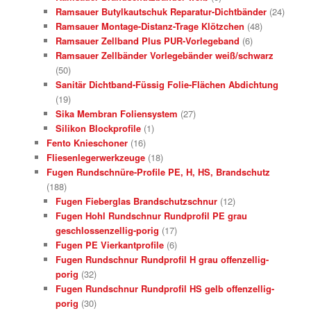
Ramsauer Butylkautschuk Reparatur-Dichtbänder
(24)
Ramsauer Montage-Distanz-Trage Klötzchen
(48)
Ramsauer Zellband Plus PUR-Vorlegeband
(6)
Ramsauer Zellbänder Vorlegebänder weiß/schwarz
(50)
Sanitär Dichtband-Füssig Folie-Flächen Abdichtung
(19)
Sika Membran Foliensystem
(27)
Silikon Blockprofile
(1)
Fento Knieschoner
(16)
Fliesenlegerwerkzeuge
(18)
Fugen Rundschnüre-Profile PE, H, HS, Brandschutz
(188)
Fugen Fieberglas Brandschutzschnur
(12)
Fugen Hohl Rundschnur Rundprofil PE grau
geschlossenzellig-porig
(17)
Fugen PE Vierkantprofile
(6)
Fugen Rundschnur Rundprofil H grau offenzellig-
porig
(32)
Fugen Rundschnur Rundprofil HS gelb offenzellig-
porig
(30)