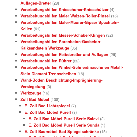
Auflagen-Bretter
(28)
Verarbeitungshilfen Knieschoner-Knieschützer
(4)
Verarbeitungshilfen Maler Walzen-Roller-Pinsel
(15)
Verarbeitungshilfen Maler-Maurer-Gipser Spachteln-
Kellen
(61)
Verarbeitungshilfen Messer-Schaber-Klingen
(32)
Verarbeitungshilfen Porenbeton-Gasbeton-
Kalksandstein Werkzeuge
(35)
Verarbeitungshilfen Reibebretter und Auflagen
(26)
Verarbeitungshilfen Rührer
(22)
Verarbeitungshilfen Winkel-Schneidmaschinen Metall-
Stein-Diamant Trennscheiben
(16)
Wand-Boden Beschichtung-Imprägnierung-
Versiegelung
(3)
Werkzeuge
(16)
Zoll Bad Möbel
(108)
E. Zoll Bad Lichtspiegel
(7)
E. Zoll Bad Möbel Purell
(3)
E. Zoll Bad Möbel Purell Serie Balevi
(2)
E. Zoll Bad Möbel Purell Serie Sunda
(1)
E. Zoll Badmöbel Bad Spiegelschränke
(15)