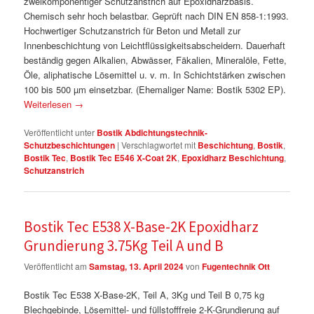
zweikomponentiger Schutzanstrich auf Epoxidharzbasis.
Chemisch sehr hoch belastbar. Geprüft nach DIN EN 858-1:1993.
Hochwertiger Schutzanstrich für Beton und Metall zur
Innenbeschichtung von Leichtflüssigkeitsabscheidern. Dauerhaft
beständig gegen Alkalien, Abwässer, Fäkalien, Mineralöle, Fette,
Öle, aliphatische Lösemittel u. v. m. In Schichtstärken zwischen
100 bis 500 µm einsetzbar. (Ehemaliger Name: Bostik 5302 EP).
Weiterlesen
→
Veröffentlicht unter
Bostik Abdichtungstechnik-
Schutzbeschichtungen
|
Verschlagwortet mit
Beschichtung
,
Bostik
,
Bostik Tec
,
Bostik Tec E546 X-Coat 2K
,
Epoxidharz Beschichtung
,
Schutzanstrich
Bostik Tec E538 X-Base-2K Epoxidharz
Grundierung 3.75Kg Teil A und B
Veröffentlicht am
Samstag, 13. April 2024
von
Fugentechnik Ott
Bostik Tec E538 X-Base-2K, Teil A, 3Kg und Teil B 0,75 kg
Blechgebinde, Lösemittel- und füllstofffreie 2-K-Grundierung auf