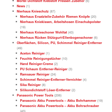
Mörtel Dichtstoff Klebstoff Pressen Zubehör
(6)
News
(1)
Nierhaus Knieschutz
(87)
Nierhaus Ersatzteile-Zubehör Riemen Knöpfe
(20)
Nierhaus Kniekissen, Arbeitshosen Einschubpolster
(19)
Nierhaus Knieschoner Wohltat
(43)
Nierhaus Rücken Stützgurt-Ellenbogenschoner
(6)
Oberflächen, Silicon, PU, Schimmel Reiniger-Entferner
(49)
Aceton Reiniger
(1)
Feuchte Reinigungstücher
(10)
Hand Reiniger-Creme
(2)
PU Schaum Entferner-Reiniger
(3)
Ramsauer Reiniger
(24)
Schimmel Reiniger-Entferner-Vernichter
(4)
Sika Reiniger
(8)
Silikondichtstoff Löser-Entferner
(2)
Panasonic Power Tools
(206)
Panasonic Akku Powertools – Akku Bohrhammer
(19)
Panasonic Akku Powertools – Akku Bohrschrauber
(43)