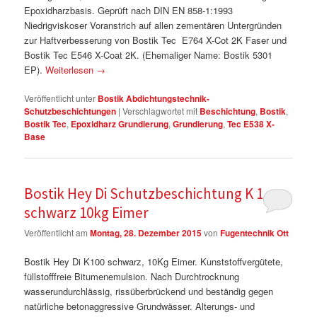
Epoxidharzbasis. Geprüft nach DIN EN 858-1:1993
Niedrigviskoser Voranstrich auf allen zementären Untergründen
zur Haftverbesserung von Bostik Tec E764 X-Cot 2K Faser und
Bostik Tec E546 X-Coat 2K. (Ehemaliger Name: Bostik 5301
EP).
Weiterlesen
→
Veröffentlicht unter
Bostik Abdichtungstechnik-
Schutzbeschichtungen
|
Verschlagwortet mit
Beschichtung
,
Bostik
,
Bostik Tec
,
Epoxidharz Grundierung
,
Grundierung
,
Tec E538 X-
Base
Bostik Hey Di Schutzbeschichtung K 100
schwarz 10kg Eimer
Veröffentlicht am
Montag, 28. Dezember 2015
von
Fugentechnik Ott
Bostik Hey Di K100 schwarz, 10Kg Eimer. Kunststoffvergütete,
füllstofffreie Bitumenemulsion. Nach Durchtrocknung
wasserundurchlässig, rissüberbrückend und beständig gegen
natürliche betonaggressive Grundwässer. Alterungs- und