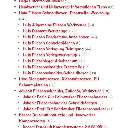
Hagos Dichtschnurkleber
(1)
Handwerker und Heimwerker Informationen-Tipps
(33)
Hufa Fliesen Schneidhexen, Ersatzteile, Werkzeuge
(340)
Hufa Allgemeine Fliesen Werkzeuge
(59)
Hufa Diamant Werkzeuge
(37)
Hufa Fliesen Bearbeitung-Anzeichnen
(46)
Hufa Fliesen Schneidrädchen
(8)
Hufa Fliesen Verfugung Reinigung
(44)
Hufa Fliesen Verlegewerkzeuge
(58)
Hufa Fliesenleger Arbeitschutz
(23)
Hufa Fliesenschneider Ersatzteile
(27)
Hufa Fliesenschneider-Schneidhexen
(33)
Irion Dichtstoffpressen, Klebstoffpressen, PU
Schaumpistolen
(25)
Jokosit Fliesenschneider, Zubehör, Werkzeuge
(18)
Jokosit Basic Cut Heimwerker Fliesenschneider
(2)
Jokosit Fliesenschneider Schneidrädchen
(5)
Jokosit Profi Cut Handwerker Fliesenschneider
(11)
Kaeser Druckluft Industrie und Handwerker
Kompressoren
(186)
Kaeser Druckluft Komplettsysteme 2.2-22 KW
(9)