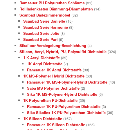
Ramsauer PU Polyurethan Schäume
(31)
Rollladenkasten Dämmung-Dämmplatten
(14)
Scanbad Badezimmermöbel
(32)
Scanbad Serie Danielle
(15)
Scanbad Serie Harmonie
(8)
Scanbad Serie Jolie
(8)
Scanbad Serie Pari
(9)
Sikafloor Versiegelung-Beschichtung
(4)
Silicon, Acryl, Hybrid, PU, Polysulfid Dichtstoffe
(324)
1 K Acryl Dichtstoffe
(39)
1K Acryl Dichtstoffe
(7)
Ramsauer 1K Acryl Dichtstoffe
(38)
1K MS-Polymer Hybrid Dichtstoffe
(60)
Ramsauer 1K MS-Polymer-Hybrid Dichtstoffe
(46)
Saba MS Polymer Dichtstoffe
(2)
Sika 1K MS-Polymer-Hybrid Dichtstoffe
(6)
1K Polyurethan PU-Dichtstoffe
(39)
Ramsauer 1K PU-Polyurethan Dichtstoffe
(3)
Sika Sikaflex 1K PU-Polyurethan Dichtstoffe
(36)
1K Silicon Dichtstoffe
(167)
Ramsauer 1K Silicon Dichtstoffe
(165)