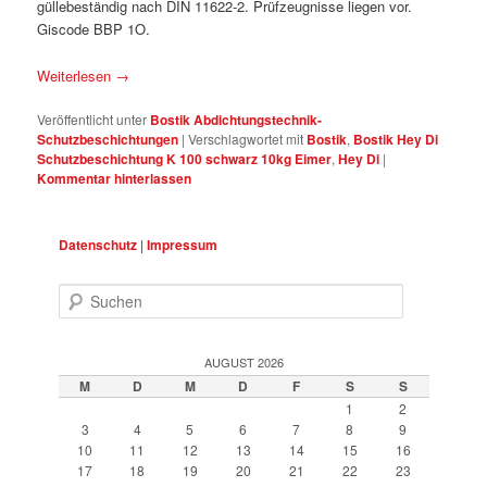
güllebeständig nach DIN 11622-2. Prüfzeugnisse liegen vor.
Giscode BBP 1O.
Weiterlesen
→
Veröffentlicht unter
Bostik Abdichtungstechnik-
Schutzbeschichtungen
|
Verschlagwortet mit
Bostik
,
Bostik Hey Di
Schutzbeschichtung K 100 schwarz 10kg Eimer
,
Hey Di
|
Kommentar hinterlassen
Datenschutz
|
Impressum
Suchen
AUGUST 2026
M
D
M
D
F
S
S
1
2
3
4
5
6
7
8
9
10
11
12
13
14
15
16
17
18
19
20
21
22
23