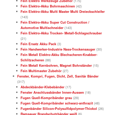
Fein Elektro Werkzeuge Zubehör
(175)
Fein Elektro-Akku Bohrmaschinen
(42)
Fein Elektro-Akku Multi Master Multi Dreieckschleifer
(143)
Fein Elektro-Akku Super Cut Construction /
Automotive Multischneider
(143)
Fein Elektro-Akku Trocken- Metall-Schlagschrauber
(21)
Fein Ersatz Akku Pack
(3)
Fein Handwerker-Industrie Nass-Trockensauger
(30)
Fein Metall Elektro-Akku Blechscheren-Knabber-
Schlitzscheren
(88)
Fein Metall Kernbohren, Magnet Bohrständer
(15)
Fein Multimaster Zubehör
(27)
Fenster, Kompri, Fugen, Dicht, Zell, Sanitär Bänder
(317)
Abdeckbänder-Klebebänder
(17)
Fenster Anschlussbänder Innen-Aussen
(18)
Fugen Quell-Kompribänder grau
(29)
Fugen Quell-Kompribänder schwarz-anthrazit
(48)
Fugenbänder Silicon-Polysulfidpolymer-Thiokol
(26)
Ramsauer Brandschutzbänder weiß
(6)