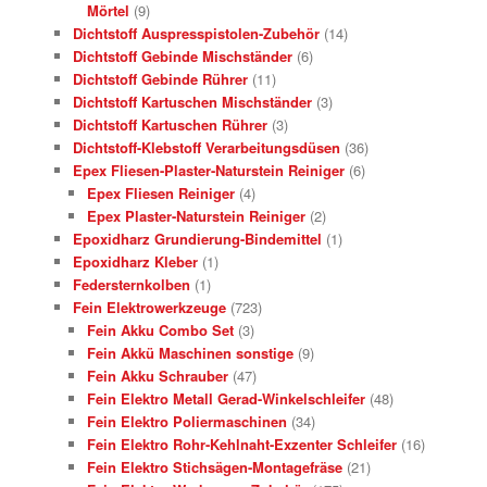
Mörtel
(9)
Dichtstoff Auspresspistolen-Zubehör
(14)
Dichtstoff Gebinde Mischständer
(6)
Dichtstoff Gebinde Rührer
(11)
Dichtstoff Kartuschen Mischständer
(3)
Dichtstoff Kartuschen Rührer
(3)
Dichtstoff-Klebstoff Verarbeitungsdüsen
(36)
Epex Fliesen-Plaster-Naturstein Reiniger
(6)
Epex Fliesen Reiniger
(4)
Epex Plaster-Naturstein Reiniger
(2)
Epoxidharz Grundierung-Bindemittel
(1)
Epoxidharz Kleber
(1)
Federsternkolben
(1)
Fein Elektrowerkzeuge
(723)
Fein Akku Combo Set
(3)
Fein Akkü Maschinen sonstige
(9)
Fein Akku Schrauber
(47)
Fein Elektro Metall Gerad-Winkelschleifer
(48)
Fein Elektro Poliermaschinen
(34)
Fein Elektro Rohr-Kehlnaht-Exzenter Schleifer
(16)
Fein Elektro Stichsägen-Montagefräse
(21)