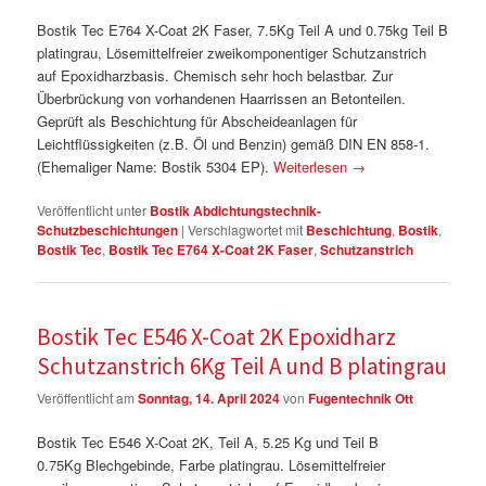
Bostik Tec E764 X-Coat 2K Faser, 7.5Kg Teil A und 0.75kg Teil B
platingrau, Lösemittelfreier zweikomponentiger Schutzanstrich
auf Epoxidharzbasis. Chemisch sehr hoch belastbar. Zur
Überbrückung von vorhandenen Haarrissen an Betonteilen.
Geprüft als Beschichtung für Abscheideanlagen für
Leichtflüssigkeiten (z.B. Öl und Benzin) gemäß DIN EN 858-1.
(Ehemaliger Name: Bostik 5304 EP).
Weiterlesen
→
Veröffentlicht unter
Bostik Abdichtungstechnik-
Schutzbeschichtungen
|
Verschlagwortet mit
Beschichtung
,
Bostik
,
Bostik Tec
,
Bostik Tec E764 X-Coat 2K Faser
,
Schutzanstrich
Bostik Tec E546 X-Coat 2K Epoxidharz
Schutzanstrich 6Kg Teil A und B platingrau
Veröffentlicht am
Sonntag, 14. April 2024
von
Fugentechnik Ott
Bostik Tec E546 X-Coat 2K, Teil A, 5.25 Kg und Teil B
0.75Kg Blechgebinde, Farbe platingrau. Lösemittelfreier