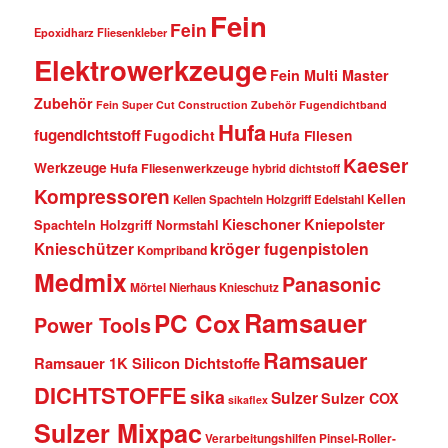
Fein
Fein
Epoxidharz Fliesenkleber
Elektrowerkzeuge
Fein Multi Master
Zubehör
Fein Super Cut Construction Zubehör
Fugendichtband
Hufa
fugendichtstoff
Fugodicht
Hufa Fliesen
Kaeser
Werkzeuge
Hufa Fliesenwerkzeuge
hybrid dichtstoff
Kompressoren
Kellen
Kellen Spachteln Holzgriff Edelstahl
Kniepolster
Kieschoner
Spachteln Holzgriff Normstahl
kröger fugenpistolen
Knieschützer
Kompriband
Medmix
Panasonic
Mörtel
Nierhaus Knieschutz
Ramsauer
PC Cox
Power Tools
Ramsauer
Ramsauer 1K Silicon Dichtstoffe
DICHTSTOFFE
sika
Sulzer
Sulzer COX
sikaflex
Sulzer Mixpac
Verarbeitungshilfen Pinsel-Roller-