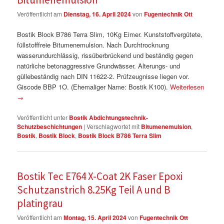
Veröffentlicht am
Dienstag, 16. April 2024
von
Fugentechnik Ott
Bostik Block B786 Terra Slim, 10Kg Eimer. Kunststoffvergütete,
füllstofffreie Bitumenemulsion. Nach Durchtrocknung
wasserundurchlässig, rissüberbrückend und beständig gegen
natürliche betonaggressive Grundwässer. Alterungs- und
güllebeständig nach DIN 11622-2. Prüfzeugnisse liegen vor.
Giscode BBP 1O. (Ehemaliger Name: Bostik K100).
Weiterlesen
→
Veröffentlicht unter
Bostik Abdichtungstechnik-
Schutzbeschichtungen
|
Verschlagwortet mit
Bitumenemulsion
,
Bostik
,
Bostik Block
,
Bostik Block B786 Terra Slim
Bostik Tec E764 X-Coat 2K Faser Epoxi
Schutzanstrich 8.25Kg Teil A und B
platingrau
Veröffentlicht am
Montag, 15. April 2024
von
Fugentechnik Ott