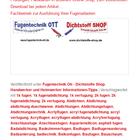
Download bei jedem Artikel…
Fachbetrieb zur Ausführung Ihrer Fugenarbeiten
Veröffentlicht unter
Fugentechnik Ott - Dichtstoffe Shop
,
Handwerker und Heimwerker Informationen-Tipps
|
Verschlagwortet
mit
1k fugen
,
1k fugenabdichtung
,
1k verfugung
,
2k fugen
,
2k
fugenabdichtung
,
2k verfugung
,
Abdichten
,
Abdichtung
,
abdichtung duschwanne
,
Abdichtungen
,
Abdichtungsfugen
,
Abdichtungstechnik
,
Acrlylfugen
,
acryl fugenabdichtung
,
acryl
verfugung
,
Acrylfugen
,
acrylfugen abdichtung
,
Acrylverfugung
,
Anschlussfuge
,
Anschlussfugen
,
Aquariensilicon
,
asphalt fugen
,
Badabdichtung
,
Badezimmerfugen
,
Badfugen
,
Badfugensanierung
,
Badsanierung
,
badtechnik
,
Balkonfugen
,
Baufugen
,
Bauschaum
,