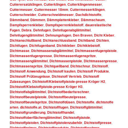
Cutterersatzklingen
,
Cutterklingen
,
Cutterklingenmesser
,
Cuttermesser
,
Cuttermesser 18mm
,
Cuttermesserklingen
,
Cutterschneider
,
Cutterschneidmesser
,
Dachdichtstoffe
,
Dämmband
,
Dämmen
,
Dämmplattenkleber
,
Dämmschaum
,
Dampfsperrenkleber
,
Dampfsperrenklebstoff
,
dauerelastische
Fugen
,
Debra
,
Dehnfugen
,
Dehnfugenabglättmittel
,
Dehnfugenglättmittel
,
Dehnungsfugen
,
Den Braven
,
Dicht Kleber
,
Dichtanschlußband
,
Dichtanschlussband
,
Dichtband
,
Dichten
,
Dichtfugen
,
Dichtfugenband
,
Dichtkleber
,
Dichtklebstoff
,
Dichtmasse
,
Dichtmassenabglättmittel
,
Dichtmassenfugenpistole
,
Dichtmassenfugenpresse
,
Dichtmassenfugenspritze
,
Dichtmassenglättmittel
,
Dichtmassenpistole
,
Dichtmassenpresse
,
Dichtmassenspritze
,
Dichtquellband
,
Dichtschnur
,
Dichtstoff
,
Dichtstoff Anwendung
,
Dichtstoff kaufen
,
Dichtstoff Produkte
,
Dichtstoff Prüfzeugnisse
,
Dichtstoff Vertrieb
,
Dichtstoff
Zulassungen
,
Dichtstoff/Klebstoffpistole-presse Kröger H2
,
Dichtstoff/Klebstoffpistole-presse Kröger H3
,
Dichtstoffabglättmittel
,
Dichtstoffbedarfsrechner
,
Dichtstoffbeutelpistole
,
Dichtstoffbeutelpresse
,
Dichtstoffbeutelspritze
,
Dichtstoffdüsen
,
Dichtstoffe
,
dichtstoffe
arten
,
dichtstoffe.at
,
Dichtstofffugen
,
Dichtstoffglättmittel
,
Dichtstoffgrundierung
,
Dichtstoffhandel
,
Dichtstoffoberflächenglättmittel
,
Dichtstoffpistole
,
Dichtstoffpistolen
,
Dichtstoffpistolenzubehör
,
Dichtstoffpresse
,
Dichtstoffprimer
,
Dichtstoffprodukte
,
Dichtstoffrechner
,