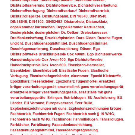
Dichtstoffsanierung
,
Dichtstoffservice
,
Dichtstoffverarbeitung
,
Dichtstoffverfugung
,
Dichtstoffverkauf
,
Dichtstoffvertrieb
,
Dichtstroffspritze
,
Dichtungsband
,
DIN 18540
,
DIN18540
,
DIN18545
,
DIN4102
,
DIN52452
,
Distanzholz
,
Distanzklotz
,
dopelkammer kartuschen
,
Doppelkammer Kartuschen
,
Dosierpistole
,
dosierpistolen
,
Dr. Oetker
,
Dreieckmesser
,
Dreiflankenhaftung
,
Druckluftpistolen
,
Dura Clean
,
Dusche Fugen
undicht
,
Duschfugenabglättmittel
,
Duschfugenglättmittel
,
Duschfugensanierung
,
Duschsanierung
,
Düsen
,
Ego
Dichtstoffwerke Druckluftpistole Cox 400ml
,
Ego Dichtstoffwerke
Handdruckpistole Cox Avon 400
,
Ego Dichtstoffwerke
Handdruckpistole Cox Avon 600
,
Eisenbahn-Hersteller
,
Eisenkleber
,
Eisenklebstoff
,
Elastische Fugen
,
Elastische
Verfugung
,
Elastischefugenbänder
,
elastomer
,
Epoxid Klebstoffe
,
Epoxidharz Fliesenkleber
,
Epoxidharz Fugenmörtel
,
ersatzteil
kröger verarbeitungsgerät
,
ersatzteil mk guns verarbeitungsgerät
,
ersatzteile kröger verarbeitungsgeräte
,
ersatzteile mk guns
verarbeitungsgeräte
,
Ertingen
,
Estrichfugen
,
EU Auslieferung
,
EU
Länder
,
EU Versand
,
Europaversand
,
Ever Build
,
Explosionszeichnungen mk guns
,
Explosionszeichnungen kröger
,
Fachbetrieb
,
Fachbetrieb Fugen
,
Fachbetrieb nach § 19 WHG
,
Fachbetrieb nach WHG
,
Fachhandel
,
Fahrsiliofugen
,
Fahrsilofugen
,
Farbfächer
,
Farblösung
,
Fassadenbeschichtung
,
Fassadenfugenglättmittel
,
Fassadenimprägnierung
,