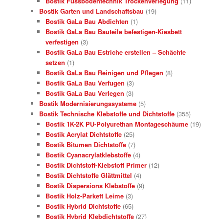
Bostik Fussbodentechnik Trockenverlegung
(11)
Bostik Garten und Landschaftsbau
(19)
Bostik GaLa Bau Abdichten
(1)
Bostik GaLa Bau Bauteile befestigen-Kiesbett
verfestigen
(3)
Bostik GaLa Bau Estriche erstellen – Schächte
setzen
(1)
Bostik GaLa Bau Reinigen und Pflegen
(8)
Bostik GaLa Bau Verfugen
(3)
Bostik GaLa Bau Verlegen
(3)
Bostik Modernisierungssysteme
(5)
Bostik Technische Klebstoffe und Dichtstoffe
(355)
Bostik 1K-2K PU-Polyurethan Montageschäume
(19)
Bostik Acrylat Dichtstoffe
(25)
Bostik Bitumen Dichtstoffe
(7)
Bostik Cyanacrylatklebstoffe
(4)
Bostik Dichtstoff-Klebstoff Primer
(12)
Bostik Dichtstoffe Glättmittel
(4)
Bostik Dispersions Klebstoffe
(9)
Bostik Holz-Parkett Leime
(3)
Bostik Hybrid Dichtstoffe
(65)
Bostik Hybrid Klebdichtstoffe
(27)