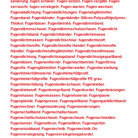
sanierung
,
fugen schleier
,
Fugen setzen
,
Fugen vergilbt
,
Fugen
verraucht
,
fugen versiegeln
,
Fugen warten
,
Fugen wechsel
,
Fugenabdichtung
,
Fugenabdichtungen
,
Fugenabglättmittel
,
Fugenband
,
Fugenbänder
,
Fugenbänder Silicon-Polysulfidpolymer-
Thiokol
,
Fugenbauer
,
Fugenbetrieb
,
Fugendämmband
,
Fugendämmschaum
,
Fugendämmschutzschaum
,
Fugendicht
,
Fugendichtband
,
Fugendichtbänder
,
Fugendichtmasse
,
fugendichtmassen
,
Fugendichtschnur
,
fugendichtstoff
,
Fugendichtstoffe
,
Fugendichtstoffe Handel
,
Fugendichtstoffe
Händler
,
Fugendichtstoffeglättmittel
,
Fugendichtstoffmasse
,
Fugendichtung
,
Fugendichtungsband
,
Fugendichtungsquellband
,
Fugendüsen
,
Fugenentferner
,
Fugenfachbetrieb
,
Fugenfirma
,
Fugenfix
,
Fugenglättmittel
,
Fugenhersteller
,
Fugenherstellung
,
Fugenhinterfüllmaterial
,
Fugenhinterfüllprofil
,
Fugenhinterfüllprofile
,
Fugenhinterfüllprofile PE grau
,
Fugenhinterfüllung
,
Fugenisolierschaum
,
Fugenkleber
,
Fugenklebstoff
,
Fugenkompriband
,
Fugenkordel
,
Fugenleistungen
,
Fugenmasse
,
Fugenmassen
,
Fugenmaterial
,
Fugenpaste
,
Fugenpistole
,
Fugenpresse
,
Fugenquellband
,
Fugenquelldichtband
,
Fugenrechner
,
Fugensanierung
,
Fugensanierungen
,
Fugenschallband
,
Fugenschallschaum
,
Fugenschallschutzschaum
,
Fugenschaum
,
Fugenschneiden
,
Fugensetzer
,
Fugensilicon
,
Fugensilikon
,
Fugenspritze
,
Fugenstaubband
,
Fugentechnik
,
Fugentechnik Ott
,
Fugenversiegelung
,
Fugenversiegelungskordel
,