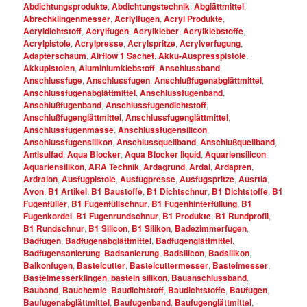
Abdichtungsprodukte
,
Abdichtungstechnik
,
Abglättmittel
,
Abrechklingenmesser
,
Acrlylfugen
,
Acryl Produkte
,
Acryldichtstoff
,
Acrylfugen
,
Acrylkleber
,
Acrylklebstoffe
,
Acrylpistole
,
Acrylpresse
,
Acrylspritze
,
Acrylverfugung
,
Adapterschaum
,
Airflow 1 Sachet
,
Akku-Auspresspistole
,
Akkupistolen
,
Aluminiumklebstoff
,
Anschlussband
,
Anschlussfuge
,
Anschlussfugen
,
Anschlußfugenabglättmittel
,
Anschlussfugenabglättmittel
,
Anschlussfugenband
,
Anschlußfugenband
,
Anschlussfugendichtstoff
,
Anschlußfugenglättmittel
,
Anschlussfugenglättmittel
,
Anschlussfugenmasse
,
Anschlussfugensilicon
,
Anschlussfugensilikon
,
Anschlussquellband
,
Anschlußquellband
,
Antisulfad
,
Aqua Blocker
,
Aqua Blocker liquid
,
Aquariensilicon
,
Aquariensilikon
,
ARA Technik
,
Ardagrund
,
Ardal
,
Ardapren
,
Ardralon
,
Ausfugpistole
,
Ausfugpresse
,
Ausfugspritze
,
Ausrtia
,
Avon
,
B1 Artikel
,
B1 Baustoffe
,
B1 Dichtschnur
,
B1 Dichtstoffe
,
B1
Fugenfüller
,
B1 Fugenfüllschnur
,
B1 Fugenhinterfüllung
,
B1
Fugenkordel
,
B1 Fugenrundschnur
,
B1 Produkte
,
B1 Rundprofil
,
B1 Rundschnur
,
B1 Silicon
,
B1 Silikon
,
Badezimmerfugen
,
Badfugen
,
Badfugenabglättmittel
,
Badfugenglättmittel
,
Badfugensanierung
,
Badsanierung
,
Badsilicon
,
Badsilikon
,
Balkonfugen
,
Bastelcutter
,
Bastelcuttermesser
,
Bastelmesser
,
Bastelmesserklingen
,
basteln silikon
,
Bauanschlussband
,
Bauband
,
Bauchemie
,
Baudichtstoff
,
Baudichtstoffe
,
Baufugen
,
Baufugenabglättmittel
,
Baufugenband
,
Baufugenglättmittel
,