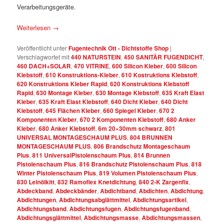
Verarbeitungsgeräte.
Weiterlesen
→
Veröffentlicht unter
Fugentechnik Ott - Dichtstoffe Shop
|
Verschlagwortet mit
440 NATURSTEIN
,
450 SANITÄR FUGENDICHT
,
460 DACH+SOLAR
,
470 VITRINE
,
600 Silicon Kleber
,
600 Silicon
Klebstoff
,
610 Konstruktions-Kleber
,
610 Kostruktions Klebstoff
,
620 Konstruktions Kleber Rapid
,
620 Konstruktions Klebstoff
Rapid
,
630 Montage Kleber
,
630 Montage Klebstoff
,
635 Kraft Elast
Kleber
,
635 Kraft Elast Klebstoff
,
640 Dicht Kleber
,
640 Dicht
Klebstoff
,
645 Flächen Kleber
,
660 Spiegel Kleber
,
670 2
Komponenten Kleber
,
670 2 Komponenten Klebstoff
,
680 Anker
Kleber
,
680 Anker Klebstoff
,
6m 20×30mm schwarz
,
801
UNIVERSAL MONTAGESCHAUM PLUS
,
804 BRUNNEN
MONTAGESCHAUM PLUS
,
806 Brandschutz Montageschaum
Plus
,
811 UniversalPistolenschaum Plus
,
814 Brunnen
Pistolenschaum Plus
,
816 Brandschutz Pistolenschaum Plus
,
818
Winter Pistolenschaum Plus
,
819 Volumen Pistolenschaum Plus
,
830 Leinölkitt
,
832 Ramoflex Knetdichtung
,
840 2-K Zargenfix
,
Abdeckband
,
Abdeckbänder
,
Abdichtband
,
Abdichten
,
Abdichtung
,
Abdichtungen
,
Abdichtungsabglättmittel
,
Abdichtungsartikel
,
Abdichtungsband
,
Abdichtungsfugen
,
Abdichtungsfugenband
,
Abdichtungsglättmittel
,
Abdichtungsmasse
,
Abdichtungsmassen
,