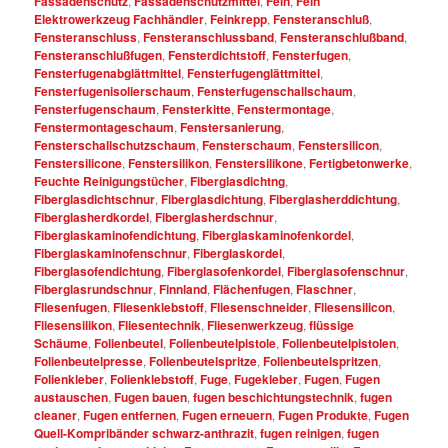
Fassadenschutz
,
Fassadenschutzmittel
,
Fein
,
Fein
Elektrowerkzeug Fachhändler
,
Feinkrepp
,
Fensteranschluß
,
Fensteranschluss
,
Fensteranschlussband
,
Fensteranschlußband
,
Fensteranschlußfugen
,
Fensterdichtstoff
,
Fensterfugen
,
Fensterfugenabglättmittel
,
Fensterfugenglättmittel
,
Fensterfugenisolierschaum
,
Fensterfugenschallschaum
,
Fensterfugenschaum
,
Fensterkitte
,
Fenstermontage
,
Fenstermontageschaum
,
Fenstersanierung
,
Fensterschallschutzschaum
,
Fensterschaum
,
Fenstersilicon
,
Fenstersilicone
,
Fenstersilikon
,
Fenstersilikone
,
Fertigbetonwerke
,
Feuchte Reinigungstücher
,
Fiberglasdichtng
,
Fiberglasdichtschnur
,
Fiberglasdichtung
,
Fiberglasherddichtung
,
Fiberglasherdkordel
,
Fiberglasherdschnur
,
Fiberglaskaminofendichtung
,
Fiberglaskaminofenkordel
,
Fiberglaskaminofenschnur
,
Fiberglaskordel
,
Fiberglasofendichtung
,
Fiberglasofenkordel
,
Fiberglasofenschnur
,
Fiberglasrundschnur
,
Finnland
,
Flächenfugen
,
Flaschner
,
Fliesenfugen
,
Fliesenklebstoff
,
Fliesenschneider
,
Fliesensilicon
,
Fliesensilikon
,
Fliesentechnik
,
Fliesenwerkzeug
,
flüssige
Schäume
,
Folienbeutel
,
Folienbeutelpistole
,
Folienbeutelpistolen
,
Folienbeutelpresse
,
Folienbeutelspritze
,
Folienbeutelspritzen
,
Folienkleber
,
Folienklebstoff
,
Fuge
,
Fugekleber
,
Fugen
,
Fugen
austauschen
,
Fugen bauen
,
fugen beschichtungstechnik
,
fugen
cleaner
,
Fugen entfernen
,
Fugen erneuern
,
Fugen Produkte
,
Fugen
Quell-Kompribänder schwarz-anthrazit
,
fugen reinigen
,
fugen