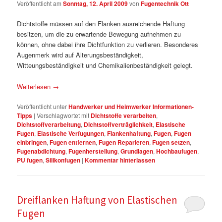
Veröffentlicht am
Sonntag, 12. April 2009
von
Fugentechnik Ott
Dichtstoffe müssen auf den Flanken ausreichende Haftung
besitzen, um die zu erwartende Bewegung aufnehmen zu
können, ohne dabei ihre Dichtfunktion zu verlieren. Besonderes
Augenmerk wird auf Alterungsbeständigkeit,
Witteungsbeständigkeit und Chemikalienbeständigkeit gelegt.
Weiterlesen
→
Veröffentlicht unter
Handwerker und Heimwerker Informationen-
Tipps
|
Verschlagwortet mit
Dichtstoffe verarbeiten
,
Dichtstoffverarbeitung
,
Dichtstoffverträglichkeit
,
Elastische
Fugen
,
Elastische Verfugungen
,
Flankenhaftung
,
Fugen
,
Fugen
einbringen
,
Fugen entfernen
,
Fugen Reparieren
,
Fugen setzen
,
Fugenabdichtung
,
Fugenherstellung
,
Grundlagen
,
Hochbaufugen
,
PU fugen
,
Silikonfugen
|
Kommentar hinterlassen
Dreiflanken Haftung von Elastischen
Fugen