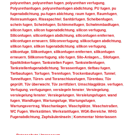
polyurethan
,
polyurethan fugen
,
polyurethan verfugung
,
Polyurethanfugen
,
polyurethanfugen abdichtung
,
PU fugen
,
pu
fugenabdichtung
,
pu-fugen abichtung
,
raum fugen
,
Raumfugen
,
Reinraumfugen
,
Rissspachtel
,
Sanitärfugen
,
Scheibenfugen
,
schein fugen
,
Scheinfugen
,
Schimmelfugen
,
Schwimmbadfugen
,
silicon fugen
,
silicon fugenabdichtung
,
silicon verfugung
,
Siliconfugen
,
siliconfugen abdichtung
,
siliconfugen entfernen
,
siliconfugen erneuern
,
Siliconverfugung
,
silikocfugen abdichtung
,
silikon fugen
,
silikon fugenabdichtung
,
silikon verfugung
,
silikonfuge
,
Silikonfugen
,
silikonfugen entfernen
,
silikonfugen
erneuern
,
Silikonverfugung
,
silo fugen
,
Silo-Anlagen...
,
Silofugen
,
Spaltklinkerfugen
,
Tankstellen Fugen
,
Tankstellenfugen
,
Tankstellenfugenabdichtung
,
Terassenfugen
,
tiefbau fugen
,
Tiefbaufugen
,
Torfugen
,
Trennfugen
,
Trockenbaufugen
,
Tunnel
,
Tunnelfugen
,
Türen- und Toranschlussfugen
,
Türenbau
,
Tüv
geprüft
,
Tüv überwacht
,
Tüv zertifiziert
,
Umschlagplätze
,
verfugen
,
Verfugung
,
verfugungen
,
versiegeln fenster
,
Versiegelung
,
versiegelung fenster
,
Versiegelungen
,
Versielungsfugen
,
wand
fugen
,
Wandfugen
,
Wartungsfuge
,
Wartungsfugen
,
Wartungsvertrag
,
Waschanlagen
,
Waschplätze
,
Waschstraßen
,
WC Fugen
,
Werkstätten
,
Werkstattfugen
,
WGK-Bereiche
,
WHG
Fugenabdichtung
,
Zapfsäuleninseln
|
Kommentar hinterlassen
Datenschutz
|
Impressum