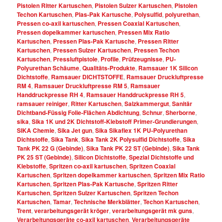
Pistolen Ritter Kartuschen
,
Pistolen Sulzer Kartuschen
,
Pistolen
Techon Kartuschen
,
Plas-Pak Kartusche
,
Polysulfid
,
polyurethan
,
Pressen co-axil kartuschen
,
Pressen Coaxial Kartuschen
,
Pressen dopelkammer kartuschen
,
Pressen Mix Ratio
Kartuschen
,
Pressen Plas-Pak Kartusche
,
Pressen Ritter
Kartuschen
,
Pressen Sulzer Kartuschen
,
Pressen Techon
Kartuschen
,
Pressluftpistole
,
Profile
,
Prüfzeugnisse
,
PU-
Polyurethan Schäume
,
Qualitäts-Produkte
,
Ramsauer 1K Silicon
Dichtstoffe
,
Ramsauer DICHTSTOFFE
,
Ramsauer Druckluftpresse
RM 4
,
Ramsauer Druckluftpresse RM 5
,
Ramsauer
Handdruckpresse RH 4
,
Ramsauer Handdruckpresse RH 5
,
ramsauer reiniger
,
Ritter Kartuschen
,
Salzkammergut
,
Sanitär
Dichtband-Füssig Folie-Flächen Abdichtung
,
Schnur
,
Sherborne
,
sika
,
Sika 1K und 2K Dichtstoff-Klebstoff Primer-Grundierungen
,
SIKA Chemie
,
Sika Jet gun
,
Sika Sikaflex 1K PU-Polyurethan
Dichtstoffe
,
Sika Tank
,
Sika Tank 2K Polysulfid Dichtstoffe
,
Sika
Tank PK 22 G (Gebinde)
,
Sika Tank PK 22 ST (Gebinde)
,
Sika Tank
PK 25 ST (Gebinde)
,
Silicon Dichtstoffe
,
Spezial Dichtstoffe und
Klebstoffe
,
Spritzen co-axil kartuschen
,
Spritzen Coaxial
Kartuschen
,
Spritzen dopelkammer kartuschen
,
Spritzen Mix Ratio
Kartuschen
,
Spritzen Plas-Pak Kartusche
,
Spritzen Ritter
Kartuschen
,
Spritzen Sulzer Kartuschen
,
Spritzen Techon
Kartuschen
,
Tamar
,
Technische Merkblätter
,
Techon Kartuschen
,
Trent
,
verarbeitungsgerät kröger
,
verarbeitungsgerät mk guns
,
Verarbeitungsgeräte co-axil kartuschen
,
Verarbeitungsgeräte