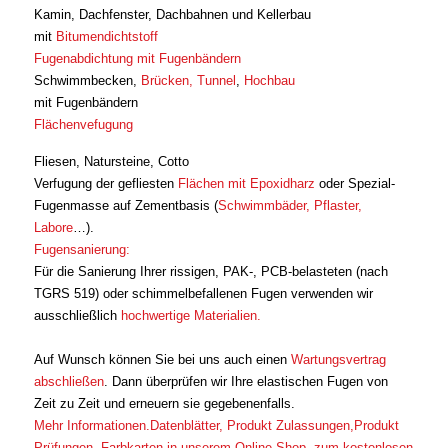
Kamin, Dachfenster, Dachbahnen und Kellerbau
mit
Bitumendichtstoff
Fugenabdichtung mit Fugenbändern
Schwimmbecken,
Brücken, Tunnel
,
Hochbau
mit Fugenbändern
Flächenvefugung
Fliesen, Natursteine, Cotto
Verfugung der gefliesten
Flächen mit Epoxidharz
oder Spezial-
Fugenmasse auf Zementbasis (
Schwimmbäder, Pflaster,
Labore
…).
Fugensanierung:
Für die Sanierung Ihrer rissigen, PAK-, PCB-belasteten (nach
TGRS 519) oder schimmelbefallenen Fugen verwenden wir
ausschließlich
hochwertige Materialien.
Auf Wunsch können Sie bei uns auch einen
Wartungsvertrag
abschließen
. Dann überprüfen wir Ihre elastischen Fugen von
Zeit zu Zeit und erneuern sie gegebenenfalls.
Mehr Informationen.Datenblätter, Produkt Zulassungen,Produkt
Prüfungen, Farbkarten in unserem Online Shop, zum kostenlosen