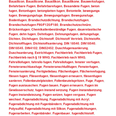
Bausilicon
,
Bausilicone
,
Bausilikon
,
Bausilikone
,
Bauwerksfugen
,
Befahrbare Fugen
,
Befahrbarefugen
,
Besandete Fugen
,
beton
fugen
,
Betonfugen
,
betonplatten fugen
,
Betonteile
,
bewegungs
fugen
,
Bewegungsfuge
,
Bewegungsfugen
,
Bewegunsfuge
,
Bodenfugen
,
Brandschutzdichtung
,
Brandschutzfugen
,
Brandschutzfugen F90/F120/F180
,
Brandschutzschnüre
,
Brückenfugen
,
Chemikalienbeständige Fugen
,
dauerelastische
Fugen
,
dehn fugen
,
Dehnfugen
,
Dehnungsfugen
,
dehungsfuge
,
Dichten
,
Dichtfugen
,
Dichtstoff
,
Dichtstoff Vertrieb
,
Dichtstoffe
,
Dichtstofffugen
,
Dichtstoffsanierung
,
DIN 18540
,
DIN18540
,
DIN18545
,
DIN4102
,
DIN52452
,
Duschfugensanierung
,
Duschsanierung
,
Estrichfugen
,
Fachbetrieb
,
Fachbetrieb Fugen
,
Fachbetrieb nach § 19 WHG
,
Fachbetrieb nach WHG
,
Fahrsiliofugen
,
fahrsilo fugen
,
Fahrsilofugen
,
fenster verfugen
,
Fensteranschlussfuge
,
Fensteranschlußfugen
,
Fensterfugen
,
Fenstersanierung
,
Fertigteilebau
,
Flächenfugen
,
Flächenvefugung
,
fliesen fugen
,
Fliesenfugen
,
fliesenfugen erneuern
,
fliesenfugen
sanieren
,
Folienbeutelpistolen
,
Folienbeutelspritzen
,
Fuge
,
Fugen
,
Fugen austauschen
,
Fugen bauen
,
Fugen erneuern
,
Fugen im
Gewässerschutz
,
fugen instand setzung
,
Fugen instandsetzung
,
Fugen instandstezung
,
Fugen setzen
,
fugen verguss
,
Fugen
wechsel
,
Fugenabdichtung
,
Fugenabdichtung mit Acryl
,
Fugenabdichtung mit Fugenbändern
,
Fugenabdichtung mit
Polysulfid
,
Fugenabdichtung mit Slikon
,
Fugenabdichtungen
,
Fugenarbeiten
,
Fugenbänder
,
Fugenbauer
,
fugendichtstoff
,