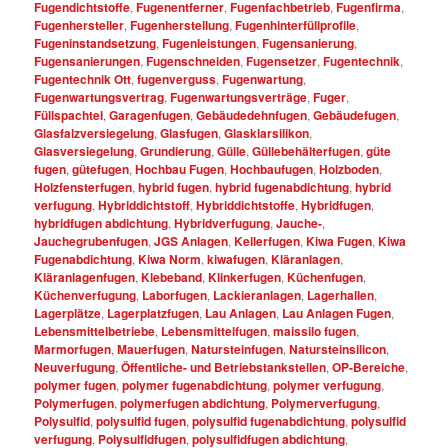
Fugendichtstoffe
,
Fugenentferner
,
Fugenfachbetrieb
,
Fugenfirma
,
Fugenhersteller
,
Fugenherstellung
,
Fugenhinterfüllprofile
,
Fugeninstandsetzung
,
Fugenleistungen
,
Fugensanierung
,
Fugensanierungen
,
Fugenschneiden
,
Fugensetzer
,
Fugentechnik
,
Fugentechnik Ott
,
fugenverguss
,
Fugenwartung
,
Fugenwartungsvertrag
,
Fugenwartungsverträge
,
Fuger
,
Füllspachtel
,
Garagenfugen
,
Gebäudedehnfugen
,
Gebäudefugen
,
Glasfalzversiegelung
,
Glasfugen
,
Glasklarsilikon
,
Glasversiegelung
,
Grundierung
,
Gülle
,
Güllebehälterfugen
,
güte
fugen
,
gütefugen
,
Hochbau Fugen
,
Hochbaufugen
,
Holzboden
,
Holzfensterfugen
,
hybrid fugen
,
hybrid fugenabdichtung
,
hybrid
verfugung
,
Hybriddichtstoff
,
Hybriddichtstoffe
,
Hybridfugen
,
hybridfugen abdichtung
,
Hybridverfugung
,
Jauche-
,
Jauchegrubenfugen
,
JGS Anlagen
,
Kellerfugen
,
Kiwa Fugen
,
Kiwa
Fugenabdichtung
,
Kiwa Norm
,
kiwafugen
,
Kläranlagen
,
Kläranlagenfugen
,
Klebeband
,
Klinkerfugen
,
Küchenfugen
,
Küchenverfugung
,
Laborfugen
,
Lackieranlagen
,
Lagerhallen
,
Lagerplätze
,
Lagerplatzfugen
,
Lau Anlagen
,
Lau Anlagen Fugen
,
Lebensmittelbetriebe
,
Lebensmittelfugen
,
maissilo fugen
,
Marmorfugen
,
Mauerfugen
,
Natursteinfugen
,
Natursteinsilicon
,
Neuverfugung
,
Öffentliche- und Betriebstankstellen
,
OP-Bereiche
,
polymer fugen
,
polymer fugenabdichtung
,
polymer verfugung
,
Polymerfugen
,
polymerfugen abdichtung
,
Polymerverfugung
,
Polysulfid
,
polysulfid fugen
,
polysulfid fugenabdichtung
,
polysulfid
verfugung
,
Polysulfidfugen
,
polysulfidfugen abdichtung
,