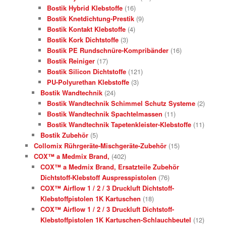
Bostik Hybrid Klebstoffe
(16)
Bostik Knetdichtung-Prestik
(9)
Bostik Kontakt Klebstoffe
(4)
Bostik Kork Dichtstoffe
(3)
Bostik PE Rundschnüre-Kompribänder
(16)
Bostik Reiniger
(17)
Bostik Silicon Dichtstoffe
(121)
PU-Polyurethan Klebstoffe
(3)
Bostik Wandtechnik
(24)
Bostik Wandtechnik Schimmel Schutz Systeme
(2)
Bostik Wandtechnik Spachtelmassen
(11)
Bostik Wandtechnik Tapetenkleister-Klebstoffe
(11)
Bostik Zubehör
(5)
Collomix Rührgeräte-Mischgeräte-Zubehör
(15)
COX™ a Medmix Brand,
(402)
COX™ a Medmix Brand, Ersatzteile Zubehör
Dichtstoff-Klebstoff Auspresspistolen
(76)
COX™ Airflow 1 / 2 / 3 Druckluft Dichtstoff-
Klebstoffpistolen 1K Kartuschen
(18)
COX™ Airflow 1 / 2 / 3 Druckluft Dichtstoff-
Klebstoffpistolen 1K Kartuschen-Schlauchbeutel
(12)