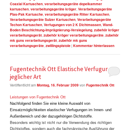
Coaxial Kartuschen
,
verarbeitungsgeräte dopelkammer
kartuschen
,
verarbeitungsgeräte kröger
,
Verarbeitungsgeräte
Plas-Pak Kartusche
,
verarbeitungsgeräte Ritter Kartuschen
,
Verarbeitungsgeräte Sulzer Kartuschen
,
Verarbeitungsgeräte
Techon Kartuschen
,
Verfugungen von 2 K Dichtmassen
,
Wand-
Boden Beschichtung-Imprägnierung-Versiegelung
,
zubehör kröger
verarbeitungsgerät
,
zubehör kröger verarbeitungsgeräte
,
zubehör
mk guns verarbeitungsgerät
,
zubehör mk guns
verarbeitungsgeräte
,
zwillingspistole
|
Kommentar hinterlassen
Fugentechnik Ott Elastische Verfugungen
jeglicher Art
Veröffentlicht am
Montag, 16. Februar 2009
von
Fugentechnik Ott
Leistungen von Fugentechnik Ott
Nachfolgend finden Sie eine kleine Auswahl von
Einsatzmöglichkeiten elastischer Verfugungen im Innen- und
Außenbereich und der dazugehörigen Dichtstoffe.
Besonders wichtig ist nicht nur die Verwendung des richtigen
Dichtstoffes, sondern auch die fachmännische Ausführung der