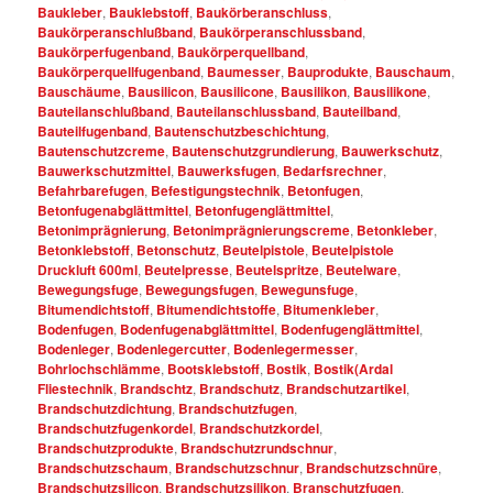
Baukleber
,
Bauklebstoff
,
Baukörberanschluss
,
Baukörperanschlußband
,
Baukörperanschlussband
,
Baukörperfugenband
,
Baukörperquellband
,
Baukörperquellfugenband
,
Baumesser
,
Bauprodukte
,
Bauschaum
,
Bauschäume
,
Bausilicon
,
Bausilicone
,
Bausilikon
,
Bausilikone
,
Bauteilanschlußband
,
Bauteilanschlussband
,
Bauteilband
,
Bauteilfugenband
,
Bautenschutzbeschichtung
,
Bautenschutzcreme
,
Bautenschutzgrundierung
,
Bauwerkschutz
,
Bauwerkschutzmittel
,
Bauwerksfugen
,
Bedarfsrechner
,
Befahrbarefugen
,
Befestigungstechnik
,
Betonfugen
,
Betonfugenabglättmittel
,
Betonfugenglättmittel
,
Betonimprägnierung
,
Betonimprägnierungscreme
,
Betonkleber
,
Betonklebstoff
,
Betonschutz
,
Beutelpistole
,
Beutelpistole
Druckluft 600ml
,
Beutelpresse
,
Beutelspritze
,
Beutelware
,
Bewegungsfuge
,
Bewegungsfugen
,
Bewegunsfuge
,
Bitumendichtstoff
,
Bitumendichtstoffe
,
Bitumenkleber
,
Bodenfugen
,
Bodenfugenabglättmittel
,
Bodenfugenglättmittel
,
Bodenleger
,
Bodenlegercutter
,
Bodenlegermesser
,
Bohrlochschlämme
,
Bootsklebstoff
,
Bostik
,
Bostik(Ardal
Fliestechnik
,
Brandschtz
,
Brandschutz
,
Brandschutzartikel
,
Brandschutzdichtung
,
Brandschutzfugen
,
Brandschutzfugenkordel
,
Brandschutzkordel
,
Brandschutzprodukte
,
Brandschutzrundschnur
,
Brandschutzschaum
,
Brandschutzschnur
,
Brandschutzschnüre
,
Brandschutzsilicon
,
Brandschutzsilikon
,
Branschutzfugen
,