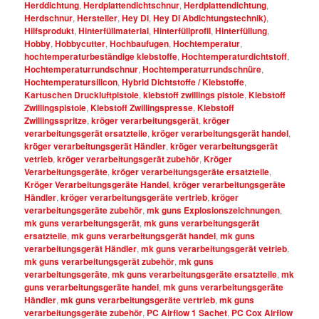
Herddichtung
,
Herdplattendichtschnur
,
Herdplattendichtung
,
Herdschnur
,
Hersteller
,
Hey Di
,
Hey Di Abdichtungstechnik)
,
Hilfsprodukt
,
Hinterfüllmaterial
,
Hinterfüllprofil
,
Hinterfüllung
,
Hobby
,
Hobbycutter
,
Hochbaufugen
,
Hochtemperatur
,
hochtemperaturbeständige klebstoffe
,
Hochtemperaturdichtstoff
,
Hochtemperaturrundschnur
,
Hochtemperaturrundschnüre
,
Hochtemperatursilicon
,
Hybrid Dichtstoffe / Klebstoffe
,
Kartuschen Druckluftpistole
,
klebstoff zwillings pistole
,
Klebstoff
Zwillingspistole
,
Klebstoff Zwillingspresse
,
Klebstoff
Zwillingsspritze
,
kröger verarbeitungsgerät
,
kröger
verarbeitungsgerät ersatzteile
,
kröger verarbeitungsgerät handel
,
kröger verarbeitungsgerät Händler
,
kröger verarbeitungsgerät
vetrieb
,
kröger verarbeitungsgerät zubehör
,
Kröger
Verarbeitungsgeräte
,
kröger verarbeitungsgeräte ersatzteile
,
Kröger Verarbeitungsgeräte Handel
,
kröger verarbeitungsgeräte
Händler
,
kröger verarbeitungsgeräte vertrieb
,
kröger
verarbeitungsgeräte zubehör
,
mk guns Explosionszeichnungen
,
mk guns verarbeitungsgerät
,
mk guns verarbeitungsgerät
ersatzteile
,
mk guns verarbeitungsgerät handel
,
mk guns
verarbeitungsgerät Händler
,
mk guns verarbeitungsgerät vetrieb
,
mk guns verarbeitungsgerät zubehör
,
mk guns
verarbeitungsgeräte
,
mk guns verarbeitungsgeräte ersatzteile
,
mk
guns verarbeitungsgeräte handel
,
mk guns verarbeitungsgeräte
Händler
,
mk guns verarbeitungsgeräte vertrieb
,
mk guns
verarbeitungsgeräte zubehör
,
PC Airflow 1 Sachet
,
PC Cox Airflow