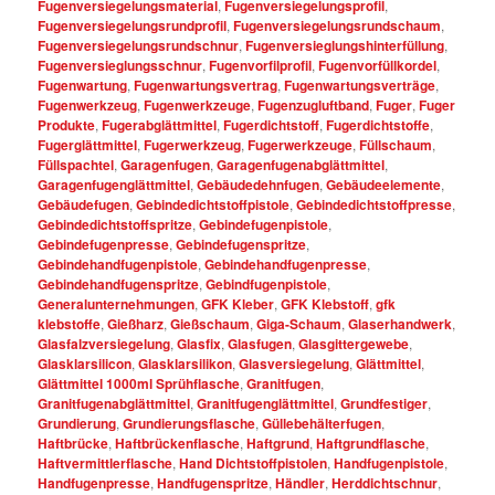
Fugenversiegelungsmaterial
,
Fugenversiegelungsprofil
,
Fugenversiegelungsrundprofil
,
Fugenversiegelungsrundschaum
,
Fugenversiegelungsrundschnur
,
Fugenversieglungshinterfüllung
,
Fugenversieglungsschnur
,
Fugenvorfilprofil
,
Fugenvorfüllkordel
,
Fugenwartung
,
Fugenwartungsvertrag
,
Fugenwartungsverträge
,
Fugenwerkzeug
,
Fugenwerkzeuge
,
Fugenzugluftband
,
Fuger
,
Fuger
Produkte
,
Fugerabglättmittel
,
Fugerdichtstoff
,
Fugerdichtstoffe
,
Fugerglättmittel
,
Fugerwerkzeug
,
Fugerwerkzeuge
,
Füllschaum
,
Füllspachtel
,
Garagenfugen
,
Garagenfugenabglättmittel
,
Garagenfugenglättmittel
,
Gebäudedehnfugen
,
Gebäudeelemente
,
Gebäudefugen
,
Gebindedichtstoffpistole
,
Gebindedichtstoffpresse
,
Gebindedichtstoffspritze
,
Gebindefugenpistole
,
Gebindefugenpresse
,
Gebindefugenspritze
,
Gebindehandfugenpistole
,
Gebindehandfugenpresse
,
Gebindehandfugenspritze
,
Gebindfugenpistole
,
Generalunternehmungen
,
GFK Kleber
,
GFK Klebstoff
,
gfk
klebstoffe
,
Gießharz
,
Gießschaum
,
Giga-Schaum
,
Glaserhandwerk
,
Glasfalzversiegelung
,
Glasfix
,
Glasfugen
,
Glasgittergewebe
,
Glasklarsilicon
,
Glasklarsilikon
,
Glasversiegelung
,
Glättmittel
,
Glättmittel 1000ml Sprühflasche
,
Granitfugen
,
Granitfugenabglättmittel
,
Granitfugenglättmittel
,
Grundfestiger
,
Grundierung
,
Grundierungsflasche
,
Güllebehälterfugen
,
Haftbrücke
,
Haftbrückenflasche
,
Haftgrund
,
Haftgrundflasche
,
Haftvermittlerflasche
,
Hand Dichtstoffpistolen
,
Handfugenpistole
,
Handfugenpresse
,
Handfugenspritze
,
Händler
,
Herddichtschnur
,