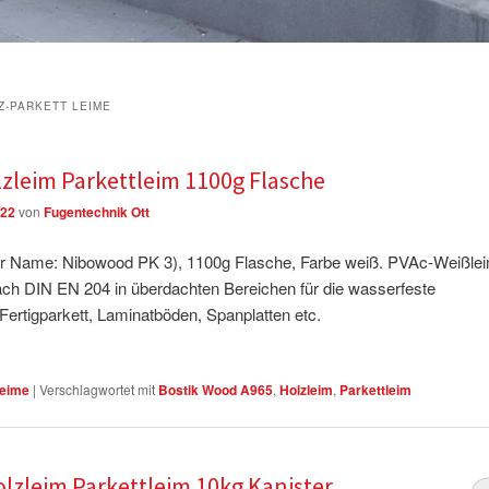
Z-PARKETT LEIME
zleim Parkettleim 1100g Flasche
022
von
Fugentechnik Ott
r Name: Nibowood PK 3),
1100g Flasche, Farbe weiß. PVAc-Weißle
h DIN EN 204 in überdachten Bereichen für die wasserfeste
Fertigparkett, Laminatböden, Spanplatten etc.
Leime
|
Verschlagwortet mit
Bostik Wood A965
,
Holzleim
,
Parkettleim
lzleim Parkettleim 10kg Kanister