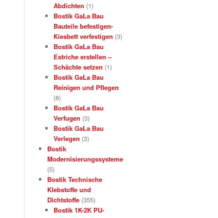
Abdichten
(1)
Bostik GaLa Bau
Bauteile befestigen-
Kiesbett verfestigen
(3)
Bostik GaLa Bau
Estriche erstellen –
Schächte setzen
(1)
Bostik GaLa Bau
Reinigen und Pflegen
(8)
Bostik GaLa Bau
Verfugen
(3)
Bostik GaLa Bau
Verlegen
(3)
Bostik
Modernisierungssysteme
(5)
Bostik Technische
Klebstoffe und
Dichtstoffe
(355)
Bostik 1K-2K PU-