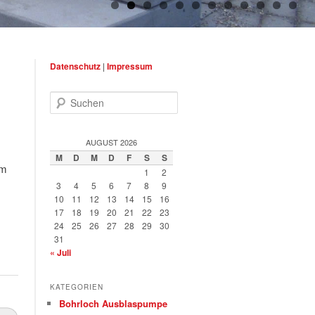
Datenschutz
|
Impressum
Suchen
AUGUST 2026
M
D
M
D
F
S
S
im
1
2
3
4
5
6
7
8
9
10
11
12
13
14
15
16
17
18
19
20
21
22
23
24
25
26
27
28
29
30
31
« Juli
KATEGORIEN
Bohrloch Ausblaspumpe