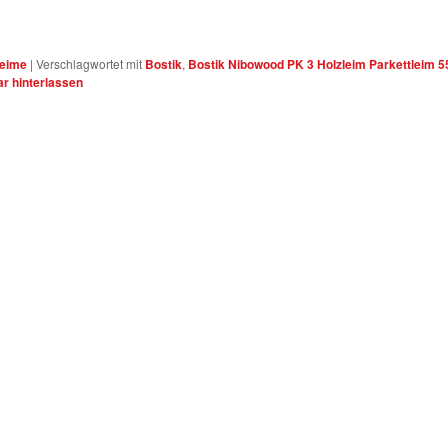
Leime
|
Verschlagwortet mit
Bostik
,
Bostik Nibowood PK 3 Holzleim Parkettleim 5
 hinterlassen