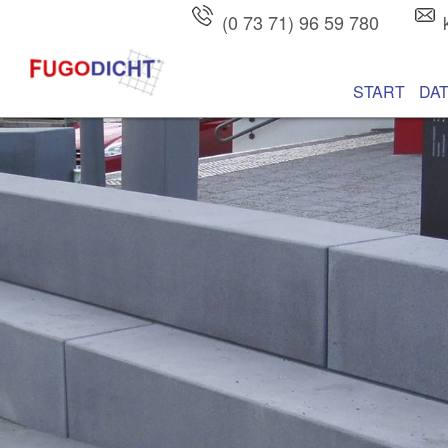
(0 73 71) 96 59 780
Hauptmenü
Zum Inhalt wec
Zum sekundären
START
DA