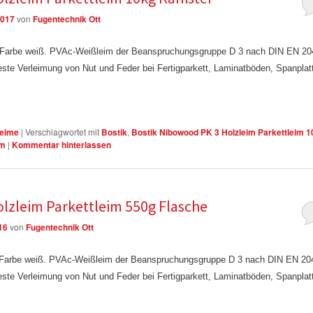
2017
von
Fugentechnik Ott
, Farbe weiß. PVAc-Weißleim der Beanspruchungsgruppe D 3 nach DIN EN 20
este Verleimung von Nut und Feder bei Fertigparkett, Laminatböden, Spanplat
Leime
|
Verschlagwortet mit
Bostik
,
Bostik Nibowood PK 3 Holzleim Parkettleim 1
im
|
Kommentar hinterlassen
lzleim Parkettleim 550g Flasche
16
von
Fugentechnik Ott
 Farbe weiß. PVAc-Weißleim der Beanspruchungsgruppe D 3 nach DIN EN 204
este Verleimung von Nut und Feder bei Fertigparkett, Laminatböden, Spanplat