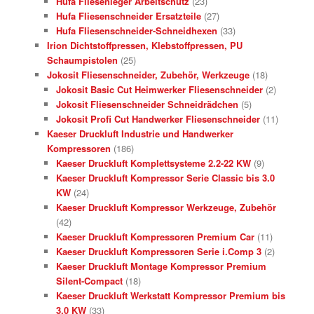
Hufa Fliesenleger Arbeitschutz
(23)
Hufa Fliesenschneider Ersatzteile
(27)
Hufa Fliesenschneider-Schneidhexen
(33)
Irion Dichtstoffpressen, Klebstoffpressen, PU
Schaumpistolen
(25)
Jokosit Fliesenschneider, Zubehör, Werkzeuge
(18)
Jokosit Basic Cut Heimwerker Fliesenschneider
(2)
Jokosit Fliesenschneider Schneidrädchen
(5)
Jokosit Profi Cut Handwerker Fliesenschneider
(11)
Kaeser Druckluft Industrie und Handwerker
Kompressoren
(186)
Kaeser Druckluft Komplettsysteme 2.2-22 KW
(9)
Kaeser Druckluft Kompressor Serie Classic bis 3.0
KW
(24)
Kaeser Druckluft Kompressor Werkzeuge, Zubehör
(42)
Kaeser Druckluft Kompressoren Premium Car
(11)
Kaeser Druckluft Kompressoren Serie i.Comp 3
(2)
Kaeser Druckluft Montage Kompressor Premium
Silent-Compact
(18)
Kaeser Druckluft Werkstatt Kompressor Premium bis
3.0 KW
(33)