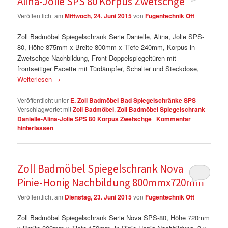
Alina-Jolie SPS 80 Korpus Zwetschge
Veröffentlicht am
Mittwoch, 24. Juni 2015
von
Fugentechnik Ott
Zoll Badmöbel Spiegelschrank Serie Danielle, Alina, Jolie SPS-
80, Höhe 875mm x Breite 800mm x Tiefe 240mm, Korpus in
Zwetschge Nachbildung, Front Doppelspiegeltüren mit
frontseitiger Facette mit Türdämpfer, Schalter und Steckdose,
Weiterlesen
→
Veröffentlicht unter
E. Zoll Badmöbel Bad Spiegelschränke SPS
|
Verschlagwortet mit
Zoll Badmöbel
,
Zoll Badmöbel Spiegelschrank
Danielle-Alina-Jolie SPS 80 Korpus Zwetschge
|
Kommentar
hinterlassen
Zoll Badmöbel Spiegelschrank Nova
Pinie-Honig Nachbildung 800mmx720mm
Veröffentlicht am
Dienstag, 23. Juni 2015
von
Fugentechnik Ott
Zoll Badmöbel Spiegelschrank Serie Nova SPS-80, Höhe 720mm