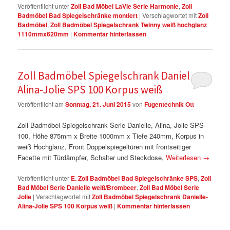
Veröffentlicht unter
Zoll Bad Möbel LaVie Serie Harmonie
,
Zoll
Badmöbel Bad Spiegelschränke montiert
|
Verschlagwortet mit
Zoll
Badmöbel
,
Zoll Badmöbel Spiegelschrank Twinny weiß hochglanz
1110mmx620mm
|
Kommentar hinterlassen
Zoll Badmöbel Spiegelschrank Danielle-
Alina-Jolie SPS 100 Korpus weiß
Veröffentlicht am
Sonntag, 21. Juni 2015
von
Fugentechnik Ott
Zoll Badmöbel Spiegelschrank Serie Danielle, Alina, Jolie SPS-
100, Höhe 875mm x Breite 1000mm x Tiefe 240mm, Korpus in
weiß Hochglanz, Front Doppelspiegeltüren mit frontseitiger
Facette mit Türdämpfer, Schalter und Steckdose,
Weiterlesen
→
Veröffentlicht unter
E. Zoll Badmöbel Bad Spiegelschränke SPS
,
Zoll
Bad Möbel Serie Danielle weiß/Brombeer
,
Zoll Bad Möbel Serie
Jolie
|
Verschlagwortet mit
Zoll Badmöbel Spiegelschrank Danielle-
Alina-Jolie SPS 100 Korpus weiß
|
Kommentar hinterlassen