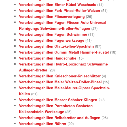
Verarbeitungshilfen Eimer Kübel Waschsets
(14)
Verarbeitungshilfen Farb Pinsel-Roller-Walzen
(51)
Verarbeitungshilfen Fliesenverlegung
(26)
Verarbeitungshilfen Fugen Fliesen Auto Universal
Reinigungs Schwämme-Bretter-Auflagen
(27)
Verarbeitungshilfen Fugen Schwämme
(11)
Verarbeitungshilfen Fugenwerkzeuge
(41)
Verarbeitungshilfen Glättekellen-Spachteln
(87)
Verarbeitungshilfen Gummi Metall Hämmer-Fäustel
(18)
Verarbeitungshilfen Handschuhe
(15)
Verarbeitungshilfen Hydro-Epoxidharz Schwämme
Auflagen-Bretter
(28)
Verarbeitungshilfen Knieschoner-Knieschützer
(4)
Verarbeitungshilfen Maler Walzen-Roller-Pinsel
(15)
Verarbeitungshilfen Maler-Maurer-Gipser Spachteln-
Kellen
(61)
Verarbeitungshilfen Messer-Schaber-Klingen
(32)
Verarbeitungshilfen Porenbeton-Gasbeton-
Kalksandstein Werkzeuge
(35)
Verarbeitungshilfen Reibebretter und Auflagen
(26)
Verarbeitungshilfen Rührer
(22)