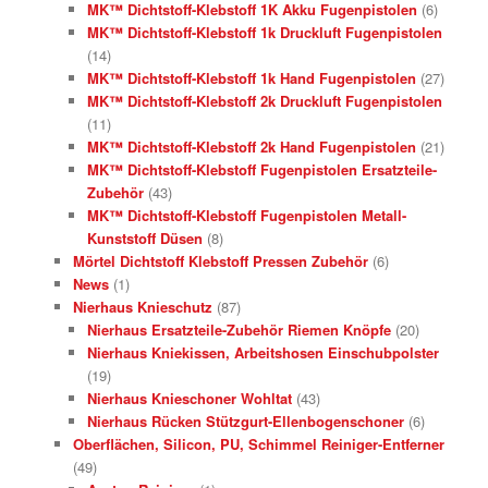
MK™ Dichtstoff-Klebstoff 1K Akku Fugenpistolen
(6)
MK™ Dichtstoff-Klebstoff 1k Druckluft Fugenpistolen
(14)
MK™ Dichtstoff-Klebstoff 1k Hand Fugenpistolen
(27)
MK™ Dichtstoff-Klebstoff 2k Druckluft Fugenpistolen
(11)
MK™ Dichtstoff-Klebstoff 2k Hand Fugenpistolen
(21)
MK™ Dichtstoff-Klebstoff Fugenpistolen Ersatzteile-
Zubehör
(43)
MK™ Dichtstoff-Klebstoff Fugenpistolen Metall-
Kunststoff Düsen
(8)
Mörtel Dichtstoff Klebstoff Pressen Zubehör
(6)
News
(1)
Nierhaus Knieschutz
(87)
Nierhaus Ersatzteile-Zubehör Riemen Knöpfe
(20)
Nierhaus Kniekissen, Arbeitshosen Einschubpolster
(19)
Nierhaus Knieschoner Wohltat
(43)
Nierhaus Rücken Stützgurt-Ellenbogenschoner
(6)
Oberflächen, Silicon, PU, Schimmel Reiniger-Entferner
(49)