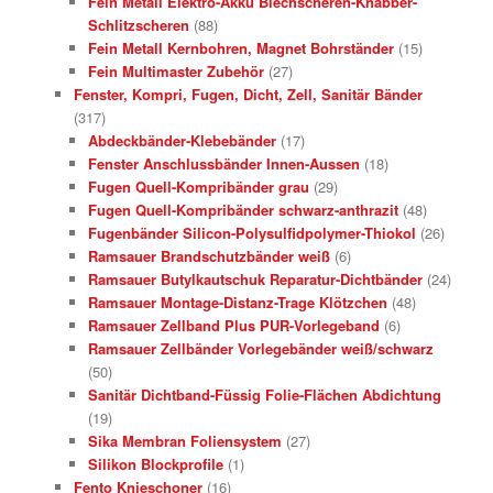
Fein Metall Elektro-Akku Blechscheren-Knabber-
Schlitzscheren
(88)
Fein Metall Kernbohren, Magnet Bohrständer
(15)
Fein Multimaster Zubehör
(27)
Fenster, Kompri, Fugen, Dicht, Zell, Sanitär Bänder
(317)
Abdeckbänder-Klebebänder
(17)
Fenster Anschlussbänder Innen-Aussen
(18)
Fugen Quell-Kompribänder grau
(29)
Fugen Quell-Kompribänder schwarz-anthrazit
(48)
Fugenbänder Silicon-Polysulfidpolymer-Thiokol
(26)
Ramsauer Brandschutzbänder weiß
(6)
Ramsauer Butylkautschuk Reparatur-Dichtbänder
(24)
Ramsauer Montage-Distanz-Trage Klötzchen
(48)
Ramsauer Zellband Plus PUR-Vorlegeband
(6)
Ramsauer Zellbänder Vorlegebänder weiß/schwarz
(50)
Sanitär Dichtband-Füssig Folie-Flächen Abdichtung
(19)
Sika Membran Foliensystem
(27)
Silikon Blockprofile
(1)
Fento Knieschoner
(16)