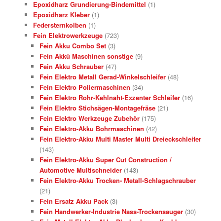
Epoxidharz Grundierung-Bindemittel
(1)
Epoxidharz Kleber
(1)
Federsternkolben
(1)
Fein Elektrowerkzeuge
(723)
Fein Akku Combo Set
(3)
Fein Akkü Maschinen sonstige
(9)
Fein Akku Schrauber
(47)
Fein Elektro Metall Gerad-Winkelschleifer
(48)
Fein Elektro Poliermaschinen
(34)
Fein Elektro Rohr-Kehlnaht-Exzenter Schleifer
(16)
Fein Elektro Stichsägen-Montagefräse
(21)
Fein Elektro Werkzeuge Zubehör
(175)
Fein Elektro-Akku Bohrmaschinen
(42)
Fein Elektro-Akku Multi Master Multi Dreieckschleifer
(143)
Fein Elektro-Akku Super Cut Construction /
Automotive Multischneider
(143)
Fein Elektro-Akku Trocken- Metall-Schlagschrauber
(21)
Fein Ersatz Akku Pack
(3)
Fein Handwerker-Industrie Nass-Trockensauger
(30)