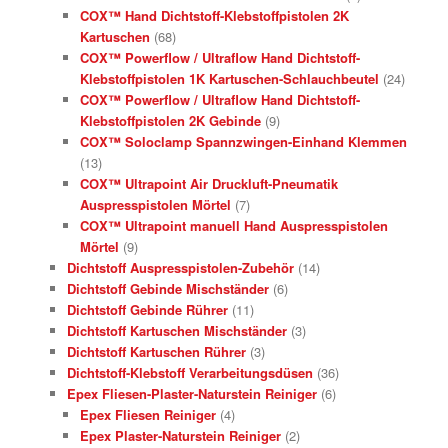
COX™ Hand Dichtstoff-Klebstoffpistolen 2K
Kartuschen
(68)
COX™ Powerflow / Ultraflow Hand Dichtstoff-
Klebstoffpistolen 1K Kartuschen-Schlauchbeutel
(24)
COX™ Powerflow / Ultraflow Hand Dichtstoff-
Klebstoffpistolen 2K Gebinde
(9)
COX™ Soloclamp Spannzwingen-Einhand Klemmen
(13)
COX™ Ultrapoint Air Druckluft-Pneumatik
Auspresspistolen Mörtel
(7)
COX™ Ultrapoint manuell Hand Auspresspistolen
Mörtel
(9)
Dichtstoff Auspresspistolen-Zubehör
(14)
Dichtstoff Gebinde Mischständer
(6)
Dichtstoff Gebinde Rührer
(11)
Dichtstoff Kartuschen Mischständer
(3)
Dichtstoff Kartuschen Rührer
(3)
Dichtstoff-Klebstoff Verarbeitungsdüsen
(36)
Epex Fliesen-Plaster-Naturstein Reiniger
(6)
Epex Fliesen Reiniger
(4)
Epex Plaster-Naturstein Reiniger
(2)