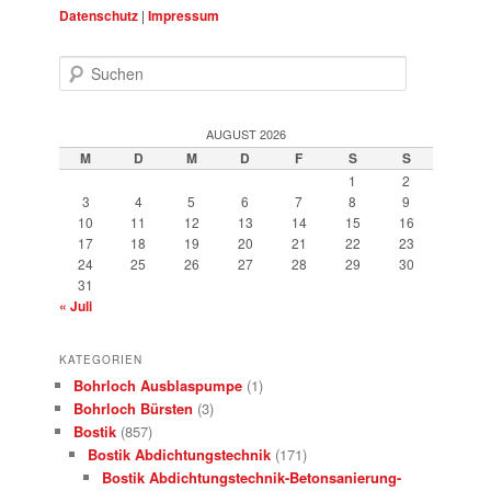
Datenschutz
|
Impressum
Suchen
AUGUST 2026
M
D
M
D
F
S
S
1
2
3
4
5
6
7
8
9
10
11
12
13
14
15
16
17
18
19
20
21
22
23
24
25
26
27
28
29
30
31
« Juli
KATEGORIEN
Bohrloch Ausblaspumpe
(1)
Bohrloch Bürsten
(3)
Bostik
(857)
Bostik Abdichtungstechnik
(171)
Bostik Abdichtungstechnik-Betonsanierung-