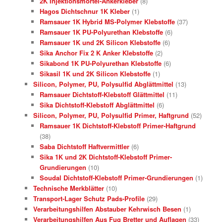
2K Injektionsmörtel-Ankerkleber
(8)
Hagos Dichtschnur 1K Kleber
(1)
Ramsauer 1K Hybrid MS-Polymer Klebstoffe
(37)
Ramsauer 1K PU-Polyurethan Klebstoffe
(6)
Ramsauer 1K und 2K Silicon Klebstoffe
(6)
Sika Anchor Fix 2 K Anker Klebstoffe
(2)
Sikabond 1K PU-Polyurethan Klebstoffe
(6)
Sikasil 1K und 2K Silicon Klebstoffe
(1)
Silicon, Polymer, PU, Polysulfid Abglättmittel
(13)
Ramsauer Dichtstoff-Klebstoff Glättmittel
(11)
Sika Dichtstoff-Klebstoff Abglättmittel
(6)
Silicon, Polymer, PU, Polysulfid Primer, Haftgrund
(52)
Ramsauer 1K Dichtstoff-Klebstoff Primer-Haftgrund
(38)
Saba Dichtstoff Haftvermittler
(6)
Sika 1K und 2K Dichtstoff-Klebstoff Primer-
Grundierungen
(10)
Soudal Dichtstoff-Klebstoff Primer-Grundierungen
(1)
Technische Merkblätter
(10)
Transport-Lager Schutz Pads-Profile
(29)
Verarbeitungshilfen Abstauber Kehrwisch Besen
(1)
Verarbeitungshilfen Aus Fug Bretter und Auflagen
(33)