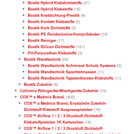
Bostik Hybrid Klebdichtstoffe
(27)
Bostik Hybrid Klebstoffe
(16)
Bostik Knetdichtung-Prestik
(9)
Bostik Kontakt Klebstoffe
(4)
Bostik Kork Dichtstoffe
(3)
Bostik PE Rundschnüre-Kompribänder
(16)
Bostik Reiniger
(17)
Bostik Silicon Dichtstoffe
(121)
PU-Polyurethan Klebstoffe
(3)
Bostik Wandtechnik
(24)
Bostik Wandtechnik Schimmel Schutz Systeme
(2)
Bostik Wandtechnik Spachtelmassen
(11)
Bostik Wandtechnik Tapetenkleister-Klebstoffe
(11)
Bostik Zubehör
(5)
Collomix Rührgeräte-Mischgeräte-Zubehör
(15)
COX™ a Medmix Brand,
(402)
COX™ a Medmix Brand, Ersatzteile Zubehör
Dichtstoff-Klebstoff Auspresspistolen
(76)
COX™ Airflow 1 / 2 / 3 Druckluft Dichtstoff-
Klebstoffpistolen 1K Kartuschen
(18)
COX™ Airflow 1 / 2 / 3 Druckluft Dichtstoff-