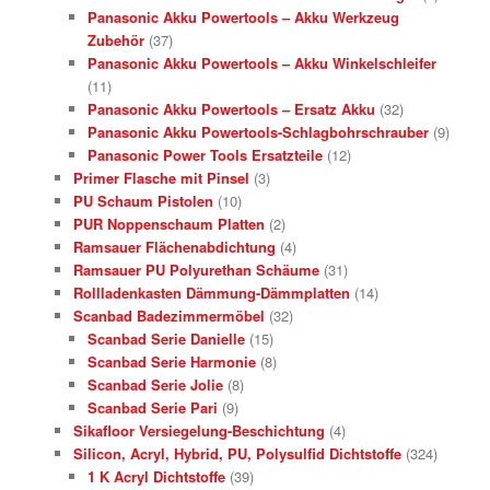
Panasonic Akku Powertools – Akku Werkzeug
Zubehör
(37)
Panasonic Akku Powertools – Akku Winkelschleifer
(11)
Panasonic Akku Powertools – Ersatz Akku
(32)
Panasonic Akku Powertools-Schlagbohrschrauber
(9)
Panasonic Power Tools Ersatzteile
(12)
Primer Flasche mit Pinsel
(3)
PU Schaum Pistolen
(10)
PUR Noppenschaum Platten
(2)
Ramsauer Flächenabdichtung
(4)
Ramsauer PU Polyurethan Schäume
(31)
Rollladenkasten Dämmung-Dämmplatten
(14)
Scanbad Badezimmermöbel
(32)
Scanbad Serie Danielle
(15)
Scanbad Serie Harmonie
(8)
Scanbad Serie Jolie
(8)
Scanbad Serie Pari
(9)
Sikafloor Versiegelung-Beschichtung
(4)
Silicon, Acryl, Hybrid, PU, Polysulfid Dichtstoffe
(324)
1 K Acryl Dichtstoffe
(39)