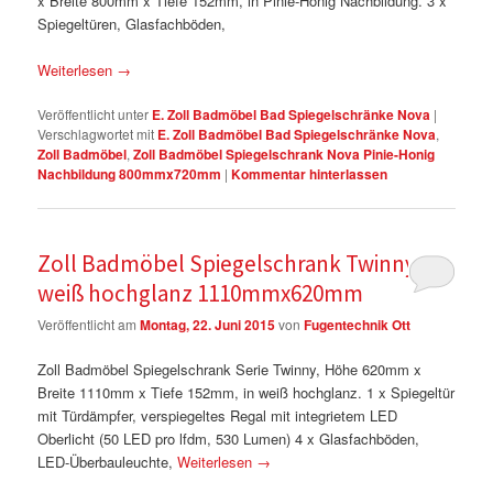
x Breite 800mm x Tiefe 152mm, in Pinie-Honig Nachbildung. 3 x
Spiegeltüren, Glasfachböden,
Weiterlesen
→
Veröffentlicht unter
E. Zoll Badmöbel Bad Spiegelschränke Nova
|
Verschlagwortet mit
E. Zoll Badmöbel Bad Spiegelschränke Nova
,
Zoll Badmöbel
,
Zoll Badmöbel Spiegelschrank Nova Pinie-Honig
Nachbildung 800mmx720mm
|
Kommentar hinterlassen
Zoll Badmöbel Spiegelschrank Twinny
weiß hochglanz 1110mmx620mm
Veröffentlicht am
Montag, 22. Juni 2015
von
Fugentechnik Ott
Zoll Badmöbel Spiegelschrank Serie Twinny, Höhe 620mm x
Breite 1110mm x Tiefe 152mm, in weiß hochglanz. 1 x Spiegeltür
mit Türdämpfer, verspiegeltes Regal mit integrietem LED
Oberlicht (50 LED pro lfdm, 530 Lumen) 4 x Glasfachböden,
LED-Überbauleuchte,
Weiterlesen
→