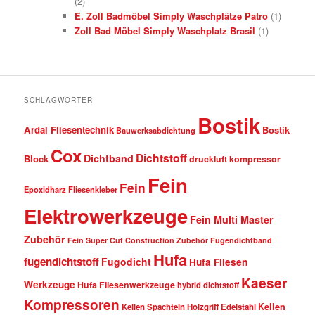
(2)
E. Zoll Badmöbel Simply Waschplätze Patro
(1)
Zoll Bad Möbel Simply Waschplatz Brasil
(1)
SCHLAGWÖRTER
Bostik
Ardal Fliesentechnik
Bostik
Bauwerksabdichtung
Cox
Dichtstoff
Dichtband
Block
druckluft kompressor
Fein
Fein
Epoxidharz Fliesenkleber
Elektrowerkzeuge
Fein Multi Master
Zubehör
Fein Super Cut Construction Zubehör
Fugendichtband
Hufa
fugendichtstoff
Fugodicht
Hufa Fliesen
Kaeser
Werkzeuge
Hufa Fliesenwerkzeuge
hybrid dichtstoff
Kompressoren
Kellen
Kellen Spachteln Holzgriff Edelstahl