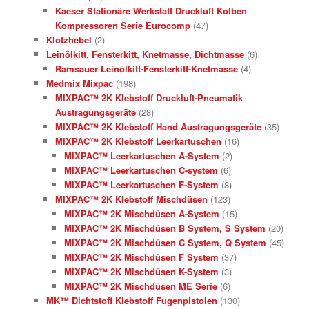
Kaeser Stationäre Werkstatt Druckluft Kolben
Kompressoren Serie Eurocomp
(47)
Klotzhebel
(2)
Leinölkitt, Fensterkitt, Knetmasse, Dichtmasse
(6)
Ramsauer Leinölkitt-Fensterkitt-Knetmasse
(4)
Medmix Mixpac
(198)
MIXPAC™ 2K Klebstoff Druckluft-Pneumatik
Austragungsgeräte
(28)
MIXPAC™ 2K Klebstoff Hand Austragungsgeräte
(35)
MIXPAC™ 2K Klebstoff Leerkartuschen
(16)
MIXPAC™ Leerkartuschen A-System
(2)
MIXPAC™ Leerkartuschen C-system
(6)
MIXPAC™ Leerkartuschen F-System
(8)
MIXPAC™ 2K Klebstoff Mischdüsen
(123)
MIXPAC™ 2K Mischdüsen A-System
(15)
MIXPAC™ 2K Mischdüsen B System, S System
(20)
MIXPAC™ 2K Mischdüsen C System, Q System
(45)
MIXPAC™ 2K Mischdüsen F System
(37)
MIXPAC™ 2K Mischdüsen K-System
(3)
MIXPAC™ 2K Mischdüsen ME Serie
(6)
MK™ Dichtstoff Klebstoff Fugenpistolen
(130)