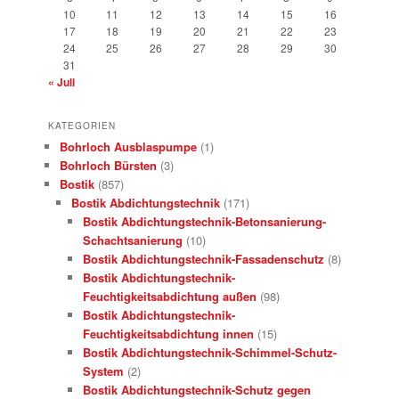
10
11
12
13
14
15
16
17
18
19
20
21
22
23
24
25
26
27
28
29
30
31
« Juli
KATEGORIEN
Bohrloch Ausblaspumpe
(1)
Bohrloch Bürsten
(3)
Bostik
(857)
Bostik Abdichtungstechnik
(171)
Bostik Abdichtungstechnik-Betonsanierung-
Schachtsanierung
(10)
Bostik Abdichtungstechnik-Fassadenschutz
(8)
Bostik Abdichtungstechnik-
Feuchtigkeitsabdichtung außen
(98)
Bostik Abdichtungstechnik-
Feuchtigkeitsabdichtung innen
(15)
Bostik Abdichtungstechnik-Schimmel-Schutz-
System
(2)
Bostik Abdichtungstechnik-Schutz gegen