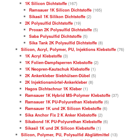
1K Silicon Dichtstoffe
(167)
Ramsauer 1K Silicon Dichtstoffe
(165)
Sikasil 1K Silikon Dichtstoffe
(2)
2K Polysulfid Dichtstoffe
(19)
Proxan 2K Polysulfid Dichtstoffe
(5)
Saba Polysulfid Dichtstoffe
(5)
Sika Tank 2K Polysulfid Dichtstoffe
(8)
Silicon, Acryl, Polymer, PU, Injektions Klebstoffe
(76)
1K Acryl Klebstoffe
(3)
1K Folien-Dampfsperren Klebstoffe
(2)
1K Neopren-Kautschuk Klebstoffe
(1)
2K Ankerkleber Siebhülsen-Dübel
(5)
2K Injektionsmörtel-Ankerkleber
(8)
Hagos Dichtschnur 1K Kleber
(1)
Ramsauer 1K Hybrid MS-Polymer Klebstoffe
(37)
Ramsauer 1K PU-Polyurethan Klebstoffe
(6)
Ramsauer 1K und 2K Silicon Klebstoffe
(6)
Sika Anchor Fix 2 K Anker Klebstoffe
(2)
Sikabond 1K PU-Polyurethan Klebstoffe
(6)
Sikasil 1K und 2K Silicon Klebstoffe
(1)
Silicon, Polymer, PU, Polysulfid Abglättmittel
(13)