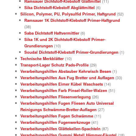
Ramsauer Dichtstoff-Klebstoff Glättmittel
(11)
Sika Dichtstoff-Klebstoff Abglättmittel
(6)
Silicon, Polymer, PU, Polysulfid Primer, Haftgrund
(52)
Ramsauer 1K Dichtstoff-Klebstoff Primer-Haftgrund
(38)
Saba Dichtstoff Haftvermittler
(6)
Sika 1K und 2K Dichtstoff-Klebstoff Primer-
Grundierungen
(10)
Soudal Dichtstoff-Klebstoff Primer-Grundierungen
(1)
Technische Merkblätter
(10)
Transport-Lager Schutz Pads-Profile
(29)
Verarbeitungshilfen Abstauber Kehrwisch Besen
(1)
Verarbeitungshilfen Aus Fug Bretter und Auflagen
(33)
Verarbeitungshilfen Eimer Kübel Waschsets
(14)
Verarbeitungshilfen Farb Pinsel-Roller-Walzen
(51)
Verarbeitungshilfen Fliesenverlegung
(26)
Verarbeitungshilfen Fugen Fliesen Auto Universal
Reinigungs Schwämme-Bretter-Auflagen
(27)
Verarbeitungshilfen Fugen Schwämme
(11)
Verarbeitungshilfen Fugenwerkzeuge
(41)
Verarbeitungshilfen Glättekellen-Spachteln
(87)
Verarbeitungshilfen Gummi Metall Hämmer-Fäustel
(18)