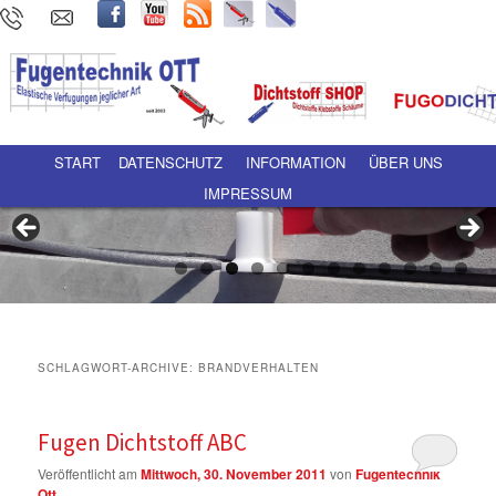
Hauptmenü
Zum Inhalt wechseln
Zum sekundären Inhalt wechseln
START
DATENSCHUTZ
INFORMATION
ÜBER UNS
IMPRESSUM
SCHLAGWORT-ARCHIVE:
BRANDVERHALTEN
Fugen Dichtstoff ABC
Veröffentlicht am
Mittwoch, 30. November 2011
von
Fugentechnik
Ott