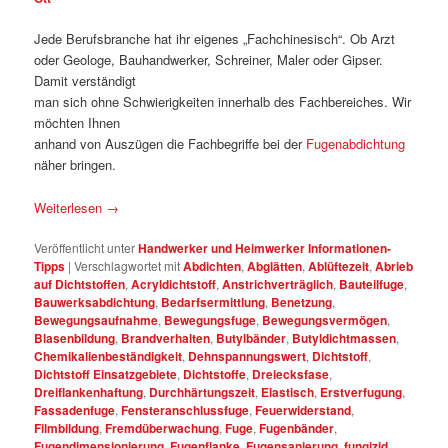
Jede Berufsbranche hat ihr eigenes „Fachchinesisch“. Ob Arzt
oder Geologe, Bauhandwerker, Schreiner, Maler oder Gipser.
Damit verständigt
man sich ohne Schwierigkeiten innerhalb des Fachbereiches. Wir
möchten Ihnen
anhand von Auszügen die Fachbegriffe bei der
Fugenabdichtung
näher bringen.
Weiterlesen
→
Veröffentlicht unter
Handwerker und Heimwerker Informationen-
Tipps
|
Verschlagwortet mit
Abdichten
,
Abglätten
,
Ablüftezeit
,
Abrieb
auf Dichtstoffen
,
Acryldichtstoff
,
Anstrichverträglich
,
Bauteilfuge
,
Bauwerksabdichtung
,
Bedarfsermittlung
,
Benetzung
,
Bewegungsaufnahme
,
Bewegungsfuge
,
Bewegungsvermögen
,
Blasenbildung
,
Brandverhalten
,
Butylbänder
,
Butyldichtmassen
,
Chemikalienbeständigkeit
,
Dehnspannungswert
,
Dichtstoff
,
Dichtstoff Einsatzgebiete
,
Dichtstoffe
,
Dreiecksfase
,
Dreiflankenhaftung
,
Durchhärtungszeit
,
Elastisch
,
Erstverfugung
,
Fassadenfuge
,
Fensteranschlussfuge
,
Feuerwiderstand
,
Filmbildung
,
Fremdüberwachung
,
Fuge
,
Fugenbänder
,
Fugendimensionierung
,
Fugenflanke
,
Fugensanierung
,
fungizid
,