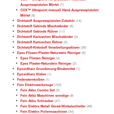
Auspresspistolen Mörtel
(7)
COX™ Ultrapoint manuell Hand Auspresspistolen
Mörtel
(9)
Dichtstoff Auspresspistolen-Zubehör
(14)
Dichtstoff Gebinde Mischständer
(6)
Dichtstoff Gebinde Rührer
(11)
Dichtstoff Kartuschen Mischständer
(3)
Dichtstoff Kartuschen Rührer
(3)
Dichtstoff-Klebstoff Verarbeitungsdüsen
(36)
Epex Fliesen-Plaster-Naturstein Reiniger
(6)
Epex Fliesen Reiniger
(4)
Epex Plaster-Naturstein Reiniger
(2)
Epoxidharz Grundierung-Bindemittel
(1)
Epoxidharz Kleber
(1)
Federsternkolben
(1)
Fein Elektrowerkzeuge
(723)
Fein Akku Combo Set
(3)
Fein Akkü Maschinen sonstige
(9)
Fein Akku Schrauber
(47)
Fein Elektro Metall Gerad-Winkelschleifer
(48)
Fein Elektro Poliermaschinen
(34)