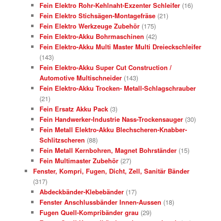
Fein Elektro Rohr-Kehlnaht-Exzenter Schleifer
(16)
Fein Elektro Stichsägen-Montagefräse
(21)
Fein Elektro Werkzeuge Zubehör
(175)
Fein Elektro-Akku Bohrmaschinen
(42)
Fein Elektro-Akku Multi Master Multi Dreieckschleifer
(143)
Fein Elektro-Akku Super Cut Construction /
Automotive Multischneider
(143)
Fein Elektro-Akku Trocken- Metall-Schlagschrauber
(21)
Fein Ersatz Akku Pack
(3)
Fein Handwerker-Industrie Nass-Trockensauger
(30)
Fein Metall Elektro-Akku Blechscheren-Knabber-
Schlitzscheren
(88)
Fein Metall Kernbohren, Magnet Bohrständer
(15)
Fein Multimaster Zubehör
(27)
Fenster, Kompri, Fugen, Dicht, Zell, Sanitär Bänder
(317)
Abdeckbänder-Klebebänder
(17)
Fenster Anschlussbänder Innen-Aussen
(18)
Fugen Quell-Kompribänder grau
(29)