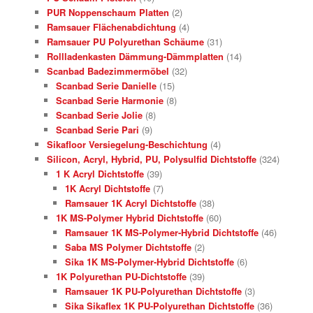
PUR Noppenschaum Platten
(2)
Ramsauer Flächenabdichtung
(4)
Ramsauer PU Polyurethan Schäume
(31)
Rollladenkasten Dämmung-Dämmplatten
(14)
Scanbad Badezimmermöbel
(32)
Scanbad Serie Danielle
(15)
Scanbad Serie Harmonie
(8)
Scanbad Serie Jolie
(8)
Scanbad Serie Pari
(9)
Sikafloor Versiegelung-Beschichtung
(4)
Silicon, Acryl, Hybrid, PU, Polysulfid Dichtstoffe
(324)
1 K Acryl Dichtstoffe
(39)
1K Acryl Dichtstoffe
(7)
Ramsauer 1K Acryl Dichtstoffe
(38)
1K MS-Polymer Hybrid Dichtstoffe
(60)
Ramsauer 1K MS-Polymer-Hybrid Dichtstoffe
(46)
Saba MS Polymer Dichtstoffe
(2)
Sika 1K MS-Polymer-Hybrid Dichtstoffe
(6)
1K Polyurethan PU-Dichtstoffe
(39)
Ramsauer 1K PU-Polyurethan Dichtstoffe
(3)
Sika Sikaflex 1K PU-Polyurethan Dichtstoffe
(36)