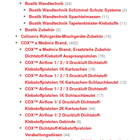
Bostik Wandtechnik
(24)
Bostik Wandtechnik Schimmel Schutz Systeme
(2)
Bostik Wandtechnik Spachtelmassen
(11)
Bostik Wandtechnik Tapetenkleister-Klebstoffe
(11)
Bostik Zubehör
(5)
Collomix Rührgeräte-Mischgeräte-Zubehör
(15)
COX™ a Medmix Brand,
(402)
COX™ a Medmix Brand, Ersatzteile Zubehör
Dichtstoff-Klebstoff Auspresspistolen
(76)
COX™ Airflow 1 / 2 / 3 Druckluft Dichtstoff-
Klebstoffpistolen 1K Kartuschen
(18)
COX™ Airflow 1 / 2 / 3 Druckluft Dichtstoff-
Klebstoffpistolen 1K Kartuschen-Schlauchbeutel
(12)
COX™ Airflow 1 / 2 / 3 Druckluft Dichtstoff-
Klebstoffpistolen 1K Schlauchbeutel
(17)
COX™ Airflow 1/ 2 Druckluft Dichtstoff-
Klebstoffpistolen 2K Kartuschen
(44)
COX™ Airflow 1/ 2 Druckluft Dichtstoff-
Klebstoffpistolen Gebinde
(6)
COX™ Dichtstoff-Klebstoffpistolen
Verabeitungsdüsen
(44)