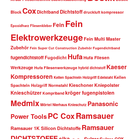
Cox
Dichtstoff
Dichtband
Block
druckluft kompressor
Fein
Fein
Epoxidharz Fliesenkleber
Elektrowerkzeuge
Fein Multi Master
Zubehör
Fein Super Cut Construction Zubehör
Fugendichtband
Hufa
fugendichtstoff
Fugodicht
Hufa Fliesen
Kaeser
Werkzeuge
Hufa Fliesenwerkzeuge
hybrid dichtstoff
Kompressoren
Kellen
Kellen Spachteln Holzgriff Edelstahl
Kniepolster
Kieschoner
Spachteln Holzgriff Normstahl
kröger fugenpistolen
Knieschützer
Kompriband
Medmix
Panasonic
Mörtel
Nierhaus Knieschutz
Ramsauer
PC Cox
Power Tools
Ramsauer
Ramsauer 1K Silicon Dichtstoffe
DICHTSTOFFE
sika
Sulzer
Sulzer COX