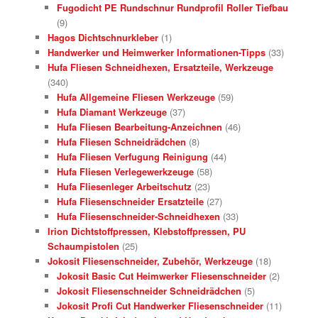
Fugodicht PE Rundschnur Rundprofil Roller Tiefbau
(9)
Hagos Dichtschnurkleber
(1)
Handwerker und Heimwerker Informationen-Tipps
(33)
Hufa Fliesen Schneidhexen, Ersatzteile, Werkzeuge
(340)
Hufa Allgemeine Fliesen Werkzeuge
(59)
Hufa Diamant Werkzeuge
(37)
Hufa Fliesen Bearbeitung-Anzeichnen
(46)
Hufa Fliesen Schneidrädchen
(8)
Hufa Fliesen Verfugung Reinigung
(44)
Hufa Fliesen Verlegewerkzeuge
(58)
Hufa Fliesenleger Arbeitschutz
(23)
Hufa Fliesenschneider Ersatzteile
(27)
Hufa Fliesenschneider-Schneidhexen
(33)
Irion Dichtstoffpressen, Klebstoffpressen, PU
Schaumpistolen
(25)
Jokosit Fliesenschneider, Zubehör, Werkzeuge
(18)
Jokosit Basic Cut Heimwerker Fliesenschneider
(2)
Jokosit Fliesenschneider Schneidrädchen
(5)
Jokosit Profi Cut Handwerker Fliesenschneider
(11)