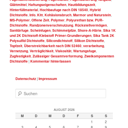
Glättmittel
,
Haftungseigenschaften
,
Hautbildungszeit
,
Hinterfüllmaterial
,
Hochbaufuge nach DIN 18540
,
Hybrid
Dichtstoffe
,
Info
,
Kitt
,
Kohäsionsbruch
,
Marmor und Naturstein
,
MS-Polymer
,
Offene Zeit
,
Polymer
,
Polyurethan bzw. PUR-
Dichtstoffe
,
Randzonenverschmutzung
,
Rückstellvermögen
,
Sanitärfuge
,
Scheinfugen
,
Schimmelpilze
,
Shore-A-Härte
,
Sika 1K
und 2K Dichtstoff-Klebstoff Primer-Grundierungen
,
Sika Tank 2K
Polysulfid Dichtstoffe
,
Silicondichtstoff
,
Silikon Dichtstoffe
,
Topfzeit
,
Überstreichbarkeit nach DIN 52460
,
verarbeitung
,
Vernetzung
,
Verträglichkeit
,
Viskosität
,
Wartungsfuge
,
Zugfestigkeit
,
Zulässiger Gesamtverformung
,
Zweikomponenten
Dichtstoffe
|
Kommentar hinterlassen
Datenschutz
|
Impressum
Suchen
AUGUST 2026
M
D
M
D
F
S
S
1
2
3
4
5
6
7
8
9