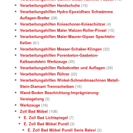
Verarbeitungshilfen Handschuhe
(15)
Verarbeitungshilfen Hydro-Epoxidharz Schwämme
Auflagen-Bretter
(28)
Verarbeitungshilfen Knieschoner-Knieschützer
(4)
Verarbeitungshilfen Maler Walzen-Roller-Pinsel
(15)
Verarbeitungshilfen Maler-Maurer-Gipser Spachteln-
Kellen
(61)
Verarbeitungshilfen Messer-Schaber-Klingen
(32)
Verarbeitungshilfen Porenbeton-Gasbeton-
Kalksandstein Werkzeuge
(35)
Verarbeitungshilfen Reibebretter und Auflagen
(26)
Verarbeitungshilfen Rührer
(22)
Verarbeitungshilfen Winkel-Schneidmaschinen Metall-
Stein-Diamant Trennscheiben
(16)
Wand-Boden Beschichtung-Imprägnierung-
Versiegelung
(3)
Werkzeuge
(16)
Zoll Bad Möbel
(108)
E. Zoll Bad Lichtspiegel
(7)
E. Zoll Bad Möbel Purell
(3)
E. Zoll Bad Möbel Purell Serie Balevi
(2)