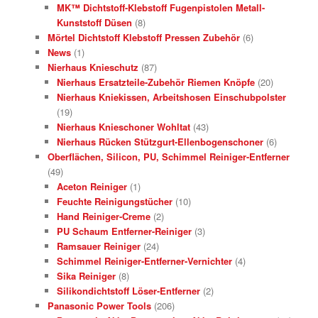
MK™ Dichtstoff-Klebstoff Fugenpistolen Metall-
Kunststoff Düsen
(8)
Mörtel Dichtstoff Klebstoff Pressen Zubehör
(6)
News
(1)
Nierhaus Knieschutz
(87)
Nierhaus Ersatzteile-Zubehör Riemen Knöpfe
(20)
Nierhaus Kniekissen, Arbeitshosen Einschubpolster
(19)
Nierhaus Knieschoner Wohltat
(43)
Nierhaus Rücken Stützgurt-Ellenbogenschoner
(6)
Oberflächen, Silicon, PU, Schimmel Reiniger-Entferner
(49)
Aceton Reiniger
(1)
Feuchte Reinigungstücher
(10)
Hand Reiniger-Creme
(2)
PU Schaum Entferner-Reiniger
(3)
Ramsauer Reiniger
(24)
Schimmel Reiniger-Entferner-Vernichter
(4)
Sika Reiniger
(8)
Silikondichtstoff Löser-Entferner
(2)
Panasonic Power Tools
(206)