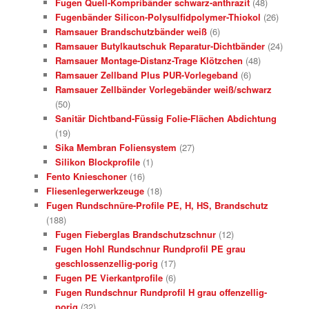
Fugen Quell-Kompribänder schwarz-anthrazit
(48)
Fugenbänder Silicon-Polysulfidpolymer-Thiokol
(26)
Ramsauer Brandschutzbänder weiß
(6)
Ramsauer Butylkautschuk Reparatur-Dichtbänder
(24)
Ramsauer Montage-Distanz-Trage Klötzchen
(48)
Ramsauer Zellband Plus PUR-Vorlegeband
(6)
Ramsauer Zellbänder Vorlegebänder weiß/schwarz
(50)
Sanitär Dichtband-Füssig Folie-Flächen Abdichtung
(19)
Sika Membran Foliensystem
(27)
Silikon Blockprofile
(1)
Fento Knieschoner
(16)
Fliesenlegerwerkzeuge
(18)
Fugen Rundschnüre-Profile PE, H, HS, Brandschutz
(188)
Fugen Fieberglas Brandschutzschnur
(12)
Fugen Hohl Rundschnur Rundprofil PE grau
geschlossenzellig-porig
(17)
Fugen PE Vierkantprofile
(6)
Fugen Rundschnur Rundprofil H grau offenzellig-
porig
(32)