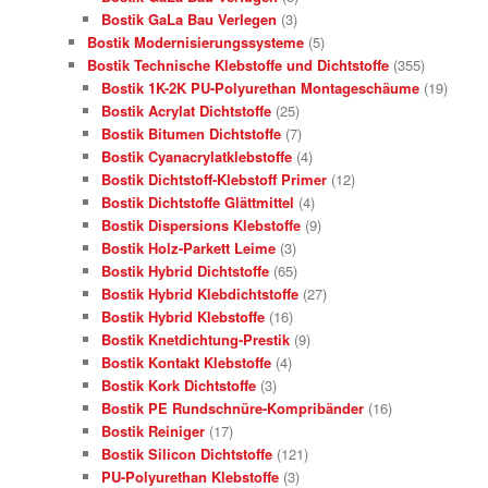
Bostik GaLa Bau Verlegen
(3)
Bostik Modernisierungssysteme
(5)
Bostik Technische Klebstoffe und Dichtstoffe
(355)
Bostik 1K-2K PU-Polyurethan Montageschäume
(19)
Bostik Acrylat Dichtstoffe
(25)
Bostik Bitumen Dichtstoffe
(7)
Bostik Cyanacrylatklebstoffe
(4)
Bostik Dichtstoff-Klebstoff Primer
(12)
Bostik Dichtstoffe Glättmittel
(4)
Bostik Dispersions Klebstoffe
(9)
Bostik Holz-Parkett Leime
(3)
Bostik Hybrid Dichtstoffe
(65)
Bostik Hybrid Klebdichtstoffe
(27)
Bostik Hybrid Klebstoffe
(16)
Bostik Knetdichtung-Prestik
(9)
Bostik Kontakt Klebstoffe
(4)
Bostik Kork Dichtstoffe
(3)
Bostik PE Rundschnüre-Kompribänder
(16)
Bostik Reiniger
(17)
Bostik Silicon Dichtstoffe
(121)
PU-Polyurethan Klebstoffe
(3)