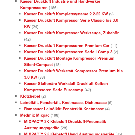
Kaeser Druckluft Industrie und Handwerker
Kompressoren
(186)
Kaeser Druckluft Komplettsysteme 2.2-22 KW
(9)
Kaeser Druckluft Kompressor Serie Classic bis 3.0
KW
(24)
Kaeser Druckluft Kompressor Werkzeuge, Zubehör
(42)
Kaeser Druckluft Kompressoren Premium Car
(11)
Kaeser Druckluft Kompressoren Serie i.Comp 3
(2)
Kaeser Druckluft Montage Kompressor Premium
Silent-Compact
(18)
Kaeser Druckluft Werkstatt Kompressor Premium bis
3.0 KW
(33)
Kaeser Stationäre Werkstatt Druckluft Kolben
Kompressoren Serie Eurocomp
(47)
Klotzhebel
(2)
Leinölkitt, Fensterkitt, Knetmasse, Dichtmasse
(6)
Ramsauer Leinölkitt-Fensterkitt-Knetmasse
(4)
Medmix Mixpac
(198)
MIXPAC™ 2K Klebstoff Druckluft-Pneumatik
Austragungsgeräte
(28)
MIXPAC™ 2K Klebstoff Hand Austragungsgeräte
(35)