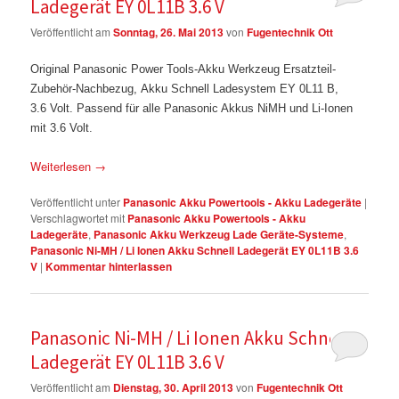
Ladegerät EY 0L11B 3.6 V
Veröffentlicht am
Sonntag, 26. Mai 2013
von
Fugentechnik Ott
Original Panasonic Power Tools-Akku Werkzeug Ersatzteil-
Zubehör-Nachbezug, Akku Schnell Ladesystem EY 0L11 B,
3.6 Volt. Passend für alle Panasonic Akkus NiMH und Li-Ionen
mit 3.6 Volt.
Weiterlesen
→
Veröffentlicht unter
Panasonic Akku Powertools - Akku Ladegeräte
|
Verschlagwortet mit
Panasonic Akku Powertools - Akku
Ladegeräte
,
Panasonic Akku Werkzeug Lade Geräte-Systeme
,
Panasonic Ni-MH / Li Ionen Akku Schnell Ladegerät EY 0L11B 3.6
V
|
Kommentar hinterlassen
Panasonic Ni-MH / Li Ionen Akku Schnell
Ladegerät EY 0L11B 3.6 V
Veröffentlicht am
Dienstag, 30. April 2013
von
Fugentechnik Ott