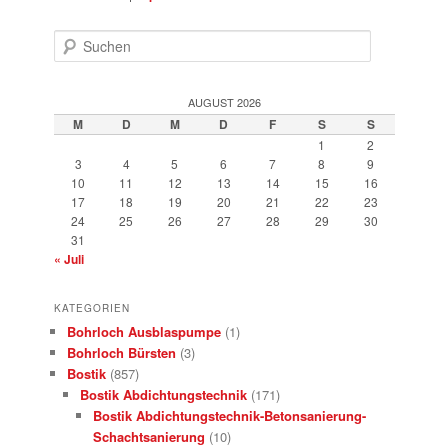
Suchen
AUGUST 2026
M
D
M
D
F
S
S
1
2
3
4
5
6
7
8
9
10
11
12
13
14
15
16
17
18
19
20
21
22
23
24
25
26
27
28
29
30
31
« Juli
KATEGORIEN
Bohrloch Ausblaspumpe
(1)
Bohrloch Bürsten
(3)
Bostik
(857)
Bostik Abdichtungstechnik
(171)
Bostik Abdichtungstechnik-Betonsanierung-
Schachtsanierung
(10)