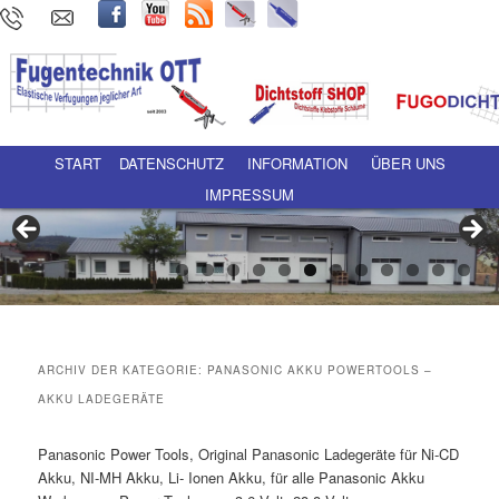
Hauptmenü
Zum Inhalt wechseln
Zum sekundären Inhalt wechseln
START
DATENSCHUTZ
INFORMATION
ÜBER UNS
IMPRESSUM
ARCHIV DER KATEGORIE:
PANASONIC AKKU POWERTOOLS –
AKKU LADEGERÄTE
Panasonic Power Tools, Original Panasonic Ladegeräte für Ni-CD
Akku, NI-MH Akku, Li- Ionen Akku, für alle Panasonic Akku