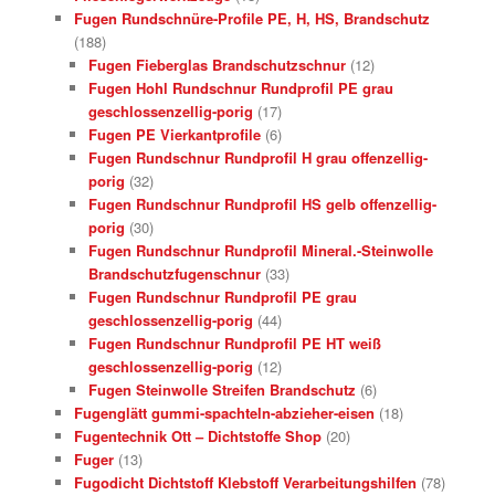
Fugen Rundschnüre-Profile PE, H, HS, Brandschutz
(188)
Fugen Fieberglas Brandschutzschnur
(12)
Fugen Hohl Rundschnur Rundprofil PE grau
geschlossenzellig-porig
(17)
Fugen PE Vierkantprofile
(6)
Fugen Rundschnur Rundprofil H grau offenzellig-
porig
(32)
Fugen Rundschnur Rundprofil HS gelb offenzellig-
porig
(30)
Fugen Rundschnur Rundprofil Mineral.-Steinwolle
Brandschutzfugenschnur
(33)
Fugen Rundschnur Rundprofil PE grau
geschlossenzellig-porig
(44)
Fugen Rundschnur Rundprofil PE HT weiß
geschlossenzellig-porig
(12)
Fugen Steinwolle Streifen Brandschutz
(6)
Fugenglätt gummi-spachteln-abzieher-eisen
(18)
Fugentechnik Ott – Dichtstoffe Shop
(20)
Fuger
(13)
Fugodicht Dichtstoff Klebstoff Verarbeitungshilfen
(78)