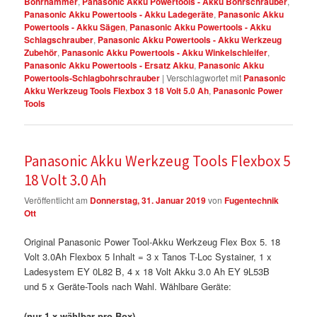
Bohrhammer
,
Panasonic Akku Powertools - Akku Bohrschrauber
,
Panasonic Akku Powertools - Akku Ladegeräte
,
Panasonic Akku
Powertools - Akku Sägen
,
Panasonic Akku Powertools - Akku
Schlagschrauber
,
Panasonic Akku Powertools - Akku Werkzeug
Zubehör
,
Panasonic Akku Powertools - Akku Winkelschleifer
,
Panasonic Akku Powertools - Ersatz Akku
,
Panasonic Akku
Powertools-Schlagbohrschrauber
|
Verschlagwortet mit
Panasonic
Akku Werkzeug Tools Flexbox 3 18 Volt 5.0 Ah
,
Panasonic Power
Tools
Panasonic Akku Werkzeug Tools Flexbox 5
18 Volt 3.0 Ah
Veröffentlicht am
Donnerstag, 31. Januar 2019
von
Fugentechnik
Ott
Original Panasonic Power Tool-Akku Werkzeug Flex Box 5. 18
Volt 3.0Ah Flexbox 5 Inhalt = 3 x Tanos T-Loc Systainer, 1 x
Ladesystem EY 0L82 B, 4 x 18 Volt Akku 3.0 Ah EY 9L53B
und 5 x Geräte-Tools nach Wahl. Wählbare Geräte:
(nur 1 x wählbar pro Box)