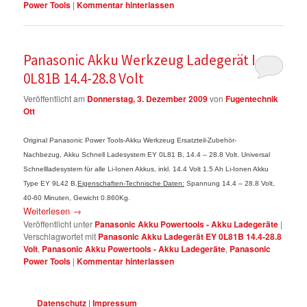
Power Tools
|
Kommentar hinterlassen
Panasonic Akku Werkzeug Ladegerät EY
0L81B 14.4-28.8 Volt
Veröffentlicht am
Donnerstag, 3. Dezember 2009
von
Fugentechnik
Ott
Original Panasonic Power Tools-Akku Werkzeug Ersatzteil-Zubehör-
Nachbezug, Akku Schnell Ladesystem EY 0L81 B, 14.4 – 28.8 Volt. Universal
Schnellladesystem für alle Li-Ionen Akkus, inkl. 14.4 Volt 1.5 Ah Li-Ionen Akku
Type EY 9L42 B.
Eigenschaften-Technische Daten:
Spannung 14.4 – 28.8 Volt,
40-60 Minuten, Gewicht 0.860Kg.
Weiterlesen
→
Veröffentlicht unter
Panasonic Akku Powertools - Akku Ladegeräte
|
Verschlagwortet mit
Panasonic Akku Ladegerät EY 0L81B 14.4-28.8
Volt
,
Panasonic Akku Powertools - Akku Ladegeräte
,
Panasonic
Power Tools
|
Kommentar hinterlassen
Datenschutz
|
Impressum