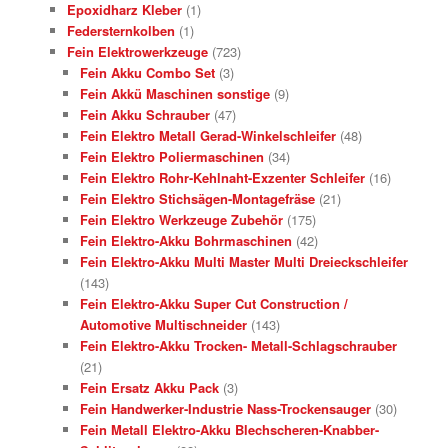
Epoxidharz Kleber
(1)
Federsternkolben
(1)
Fein Elektrowerkzeuge
(723)
Fein Akku Combo Set
(3)
Fein Akkü Maschinen sonstige
(9)
Fein Akku Schrauber
(47)
Fein Elektro Metall Gerad-Winkelschleifer
(48)
Fein Elektro Poliermaschinen
(34)
Fein Elektro Rohr-Kehlnaht-Exzenter Schleifer
(16)
Fein Elektro Stichsägen-Montagefräse
(21)
Fein Elektro Werkzeuge Zubehör
(175)
Fein Elektro-Akku Bohrmaschinen
(42)
Fein Elektro-Akku Multi Master Multi Dreieckschleifer
(143)
Fein Elektro-Akku Super Cut Construction /
Automotive Multischneider
(143)
Fein Elektro-Akku Trocken- Metall-Schlagschrauber
(21)
Fein Ersatz Akku Pack
(3)
Fein Handwerker-Industrie Nass-Trockensauger
(30)
Fein Metall Elektro-Akku Blechscheren-Knabber-