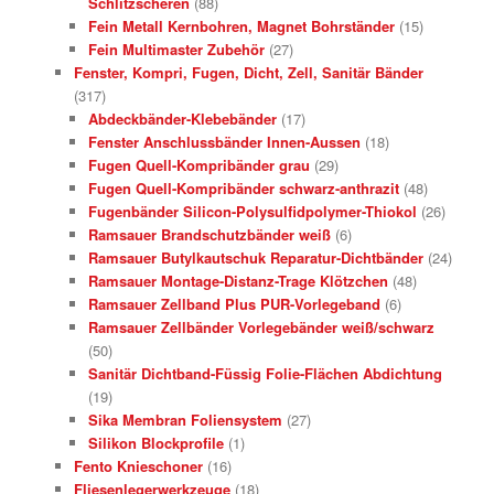
Schlitzscheren
(88)
Fein Metall Kernbohren, Magnet Bohrständer
(15)
Fein Multimaster Zubehör
(27)
Fenster, Kompri, Fugen, Dicht, Zell, Sanitär Bänder
(317)
Abdeckbänder-Klebebänder
(17)
Fenster Anschlussbänder Innen-Aussen
(18)
Fugen Quell-Kompribänder grau
(29)
Fugen Quell-Kompribänder schwarz-anthrazit
(48)
Fugenbänder Silicon-Polysulfidpolymer-Thiokol
(26)
Ramsauer Brandschutzbänder weiß
(6)
Ramsauer Butylkautschuk Reparatur-Dichtbänder
(24)
Ramsauer Montage-Distanz-Trage Klötzchen
(48)
Ramsauer Zellband Plus PUR-Vorlegeband
(6)
Ramsauer Zellbänder Vorlegebänder weiß/schwarz
(50)
Sanitär Dichtband-Füssig Folie-Flächen Abdichtung
(19)
Sika Membran Foliensystem
(27)
Silikon Blockprofile
(1)
Fento Knieschoner
(16)
Fliesenlegerwerkzeuge
(18)