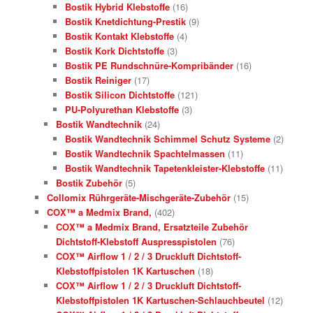
Bostik Hybrid Klebstoffe
(16)
Bostik Knetdichtung-Prestik
(9)
Bostik Kontakt Klebstoffe
(4)
Bostik Kork Dichtstoffe
(3)
Bostik PE Rundschnüre-Kompribänder
(16)
Bostik Reiniger
(17)
Bostik Silicon Dichtstoffe
(121)
PU-Polyurethan Klebstoffe
(3)
Bostik Wandtechnik
(24)
Bostik Wandtechnik Schimmel Schutz Systeme
(2)
Bostik Wandtechnik Spachtelmassen
(11)
Bostik Wandtechnik Tapetenkleister-Klebstoffe
(11)
Bostik Zubehör
(5)
Collomix Rührgeräte-Mischgeräte-Zubehör
(15)
COX™ a Medmix Brand,
(402)
COX™ a Medmix Brand, Ersatzteile Zubehör
Dichtstoff-Klebstoff Auspresspistolen
(76)
COX™ Airflow 1 / 2 / 3 Druckluft Dichtstoff-
Klebstoffpistolen 1K Kartuschen
(18)
COX™ Airflow 1 / 2 / 3 Druckluft Dichtstoff-
Klebstoffpistolen 1K Kartuschen-Schlauchbeutel
(12)