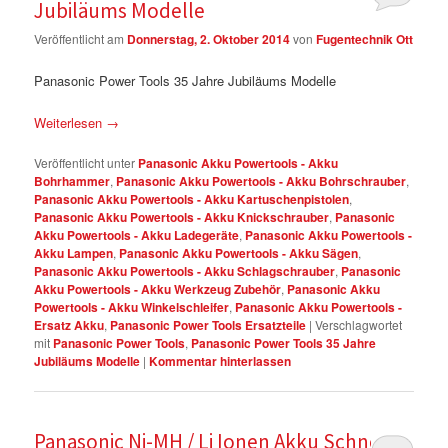
Jubiläums Modelle
Veröffentlicht am
Donnerstag, 2. Oktober 2014
von
Fugentechnik Ott
Panasonic Power Tools 35 Jahre Jubiläums Modelle
Weiterlesen
→
Veröffentlicht unter
Panasonic Akku Powertools - Akku
Bohrhammer
,
Panasonic Akku Powertools - Akku Bohrschrauber
,
Panasonic Akku Powertools - Akku Kartuschenpistolen
,
Panasonic Akku Powertools - Akku Knickschrauber
,
Panasonic
Akku Powertools - Akku Ladegeräte
,
Panasonic Akku Powertools -
Akku Lampen
,
Panasonic Akku Powertools - Akku Sägen
,
Panasonic Akku Powertools - Akku Schlagschrauber
,
Panasonic
Akku Powertools - Akku Werkzeug Zubehör
,
Panasonic Akku
Powertools - Akku Winkelschleifer
,
Panasonic Akku Powertools -
Ersatz Akku
,
Panasonic Power Tools Ersatzteile
|
Verschlagwortet
mit
Panasonic Power Tools
,
Panasonic Power Tools 35 Jahre
Jubiläums Modelle
|
Kommentar hinterlassen
Panasonic Ni-MH / Li Ionen Akku Schnell