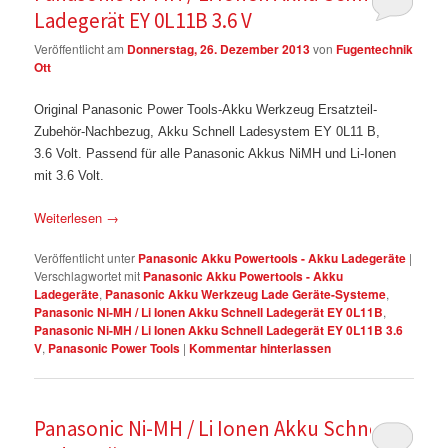
Ladegerät EY 0L11B 3.6 V
Veröffentlicht am
Donnerstag, 26. Dezember 2013
von
Fugentechnik
Ott
Original Panasonic Power Tools-Akku Werkzeug Ersatzteil-
Zubehör-Nachbezug, Akku Schnell Ladesystem EY 0L11 B,
3.6 Volt. Passend für alle Panasonic Akkus NiMH und Li-Ionen
mit 3.6 Volt.
Weiterlesen
→
Veröffentlicht unter
Panasonic Akku Powertools - Akku Ladegeräte
|
Verschlagwortet mit
Panasonic Akku Powertools - Akku
Ladegeräte
,
Panasonic Akku Werkzeug Lade Geräte-Systeme
,
Panasonic Ni-MH / Li Ionen Akku Schnell Ladegerät EY 0L11B
,
Panasonic Ni-MH / Li Ionen Akku Schnell Ladegerät EY 0L11B 3.6
V
,
Panasonic Power Tools
|
Kommentar hinterlassen
Panasonic Ni-MH / Li Ionen Akku Schnell