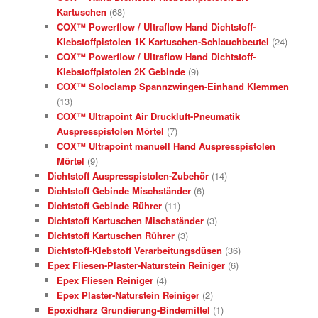
Kartuschen
(68)
COX™ Powerflow / Ultraflow Hand Dichtstoff-
Klebstoffpistolen 1K Kartuschen-Schlauchbeutel
(24)
COX™ Powerflow / Ultraflow Hand Dichtstoff-
Klebstoffpistolen 2K Gebinde
(9)
COX™ Soloclamp Spannzwingen-Einhand Klemmen
(13)
COX™ Ultrapoint Air Druckluft-Pneumatik
Auspresspistolen Mörtel
(7)
COX™ Ultrapoint manuell Hand Auspresspistolen
Mörtel
(9)
Dichtstoff Auspresspistolen-Zubehör
(14)
Dichtstoff Gebinde Mischständer
(6)
Dichtstoff Gebinde Rührer
(11)
Dichtstoff Kartuschen Mischständer
(3)
Dichtstoff Kartuschen Rührer
(3)
Dichtstoff-Klebstoff Verarbeitungsdüsen
(36)
Epex Fliesen-Plaster-Naturstein Reiniger
(6)
Epex Fliesen Reiniger
(4)
Epex Plaster-Naturstein Reiniger
(2)
Epoxidharz Grundierung-Bindemittel
(1)