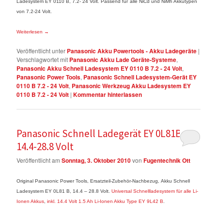
Ladesystem EY 0110 B, 7.2- 24 Volt. Passend für
alle NiCd und NiMh Akkutypen
von 7.2-24 Volt.
Weiterlesen
→
Veröffentlicht unter
Panasonic Akku Powertools - Akku Ladegeräte
|
Verschlagwortet mit
Panasonic Akku Lade Geräte-Systeme
,
Panasonic Akku Schnell Ladesystem EY 0110 B 7.2 - 24 Volt
,
Panasonic Power Tools
,
Panasonic Schnell Ladesystem-Gerät EY
0110 B 7.2 - 24 Volt
,
Panasonic Werkzeug Akku Ladesystem EY
0110 B 7.2 - 24 Volt
|
Kommentar hinterlassen
Panasonic Schnell Ladegerät EY 0L81B
14.4-28.8 Volt
Veröffentlicht am
Sonntag, 3. Oktober 2010
von
Fugentechnik Ott
Original Panasonic Power Tools, Ersatzteil-Zubehör-Nachbezug, Akku Schnell
Ladesystem EY 0L81 B, 14.4 – 28.8 Volt.
Universal Schnellladesystem für alle Li-
Ionen Akkus
,
inkl. 14.4 Volt 1.5 Ah Li-Ionen Akku Type EY 9L42 B
.