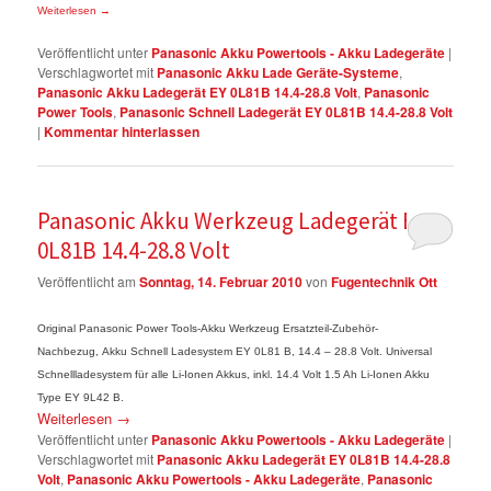
Weiterlesen
→
Veröffentlicht unter
Panasonic Akku Powertools - Akku Ladegeräte
|
Verschlagwortet mit
Panasonic Akku Lade Geräte-Systeme
,
Panasonic Akku Ladegerät EY 0L81B 14.4-28.8 Volt
,
Panasonic
Power Tools
,
Panasonic Schnell Ladegerät EY 0L81B 14.4-28.8 Volt
|
Kommentar hinterlassen
Panasonic Akku Werkzeug Ladegerät EY
0L81B 14.4-28.8 Volt
Veröffentlicht am
Sonntag, 14. Februar 2010
von
Fugentechnik Ott
Original Panasonic Power Tools-Akku Werkzeug Ersatzteil-Zubehör-
Nachbezug, Akku Schnell Ladesystem EY 0L81 B, 14.4 – 28.8 Volt. Universal
Schnellladesystem für alle Li-Ionen Akkus, inkl. 14.4 Volt 1.5 Ah Li-Ionen Akku
Type EY 9L42 B.
Weiterlesen
→
Veröffentlicht unter
Panasonic Akku Powertools - Akku Ladegeräte
|
Verschlagwortet mit
Panasonic Akku Ladegerät EY 0L81B 14.4-28.8
Volt
,
Panasonic Akku Powertools - Akku Ladegeräte
,
Panasonic