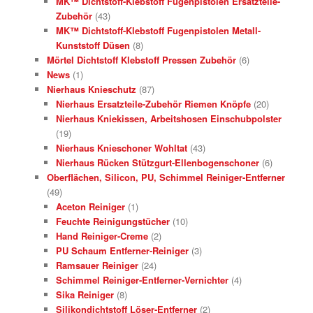
MK™ Dichtstoff-Klebstoff Fugenpistolen Ersatzteile-
Zubehör
(43)
MK™ Dichtstoff-Klebstoff Fugenpistolen Metall-
Kunststoff Düsen
(8)
Mörtel Dichtstoff Klebstoff Pressen Zubehör
(6)
News
(1)
Nierhaus Knieschutz
(87)
Nierhaus Ersatzteile-Zubehör Riemen Knöpfe
(20)
Nierhaus Kniekissen, Arbeitshosen Einschubpolster
(19)
Nierhaus Knieschoner Wohltat
(43)
Nierhaus Rücken Stützgurt-Ellenbogenschoner
(6)
Oberflächen, Silicon, PU, Schimmel Reiniger-Entferner
(49)
Aceton Reiniger
(1)
Feuchte Reinigungstücher
(10)
Hand Reiniger-Creme
(2)
PU Schaum Entferner-Reiniger
(3)
Ramsauer Reiniger
(24)
Schimmel Reiniger-Entferner-Vernichter
(4)
Sika Reiniger
(8)
Silikondichtstoff Löser-Entferner
(2)