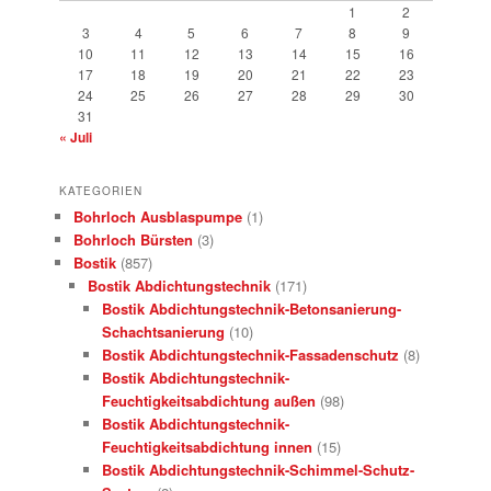
1
2
3
4
5
6
7
8
9
10
11
12
13
14
15
16
17
18
19
20
21
22
23
24
25
26
27
28
29
30
31
« Juli
KATEGORIEN
Bohrloch Ausblaspumpe
(1)
Bohrloch Bürsten
(3)
Bostik
(857)
Bostik Abdichtungstechnik
(171)
Bostik Abdichtungstechnik-Betonsanierung-
Schachtsanierung
(10)
Bostik Abdichtungstechnik-Fassadenschutz
(8)
Bostik Abdichtungstechnik-
Feuchtigkeitsabdichtung außen
(98)
Bostik Abdichtungstechnik-
Feuchtigkeitsabdichtung innen
(15)
Bostik Abdichtungstechnik-Schimmel-Schutz-