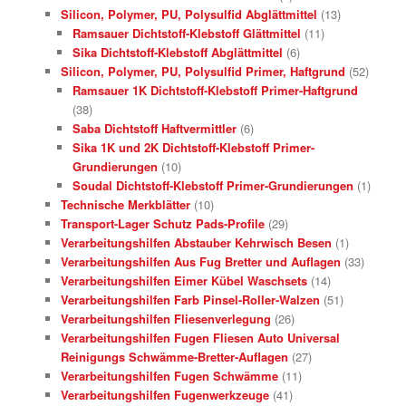
Silicon, Polymer, PU, Polysulfid Abglättmittel
(13)
Ramsauer Dichtstoff-Klebstoff Glättmittel
(11)
Sika Dichtstoff-Klebstoff Abglättmittel
(6)
Silicon, Polymer, PU, Polysulfid Primer, Haftgrund
(52)
Ramsauer 1K Dichtstoff-Klebstoff Primer-Haftgrund
(38)
Saba Dichtstoff Haftvermittler
(6)
Sika 1K und 2K Dichtstoff-Klebstoff Primer-
Grundierungen
(10)
Soudal Dichtstoff-Klebstoff Primer-Grundierungen
(1)
Technische Merkblätter
(10)
Transport-Lager Schutz Pads-Profile
(29)
Verarbeitungshilfen Abstauber Kehrwisch Besen
(1)
Verarbeitungshilfen Aus Fug Bretter und Auflagen
(33)
Verarbeitungshilfen Eimer Kübel Waschsets
(14)
Verarbeitungshilfen Farb Pinsel-Roller-Walzen
(51)
Verarbeitungshilfen Fliesenverlegung
(26)
Verarbeitungshilfen Fugen Fliesen Auto Universal
Reinigungs Schwämme-Bretter-Auflagen
(27)
Verarbeitungshilfen Fugen Schwämme
(11)
Verarbeitungshilfen Fugenwerkzeuge
(41)