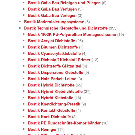
Bostik GaLa Bau Reinigen und Pflegen
(8)
Bostik GaLa Bau Verfugen
(3)
Bostik GaLa Bau Verlegen
(3)
Bostik Modernisierungssysteme
(5)
Bostik Technische Klebstoffe und Dichtstoffe
(355)
Bostik 1K-2K PU-Polyurethan Montageschäume
(19)
Bostik Acrylat Dichtstoffe
(25)
Bostik Bitumen Dichtstoffe
(7)
Bostik Cyanacrylatklebstoffe
(4)
Bostik Dichtstoff-Klebstoff Primer
(12)
Bostik Dichtstoffe Glättmittel
(4)
Bostik Dispersions Klebstoffe
(9)
Bostik Holz-Parkett Leime
(3)
Bostik Hybrid Dichtstoffe
(65)
Bostik Hybrid Klebdichtstoffe
(27)
Bostik Hybrid Klebstoffe
(16)
Bostik Knetdichtung-Prestik
(9)
Bostik Kontakt Klebstoffe
(4)
Bostik Kork Dichtstoffe
(3)
Bostik PE Rundschnüre-Kompribänder
(16)
Bostik Reiniger
(17)