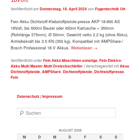
Veröffentlicht am
Donnerstag, 18. April 2024
von
Fugentechnik Ott
Fein Akku Dichtstoff-Klebstoffpistole-presse AKP 18-660 AS
18Volt, bis 600ml Beutel oder 450ml Kartusche = 350mm
(Rohrlänge 375mm), Ø 50mm, Gewicht netto 2.2 kg (ohne Akku),
Antriebskraft bis 3.5 KN (350 kg), Kompatibel mit AMPShare-/
Bosch Professional 18 V Akkus.
Weiterlesen
→
Veröffentlicht unter
Fein Akkü Maschinen sonstige
,
Fein Elektro-
Akku Multi Master Multi Dreieckschleifer
|
Verschlagwortet mit
Akuu
Dichtstoffpistole
,
AMPShare
,
Dichtstoffpistole
,
Dichtstoffpresse
,
Fein
Datenschutz
|
Impressum
Suchen
AUGUST 2026
M
D
M
D
F
S
S