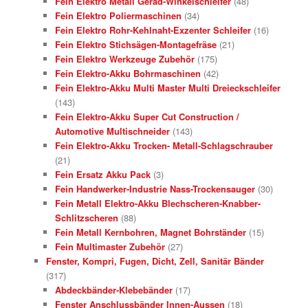
Fein Elektro Metall Gerad-Winkelschleifer
(48)
Fein Elektro Poliermaschinen
(34)
Fein Elektro Rohr-Kehlnaht-Exzenter Schleifer
(16)
Fein Elektro Stichsägen-Montagefräse
(21)
Fein Elektro Werkzeuge Zubehör
(175)
Fein Elektro-Akku Bohrmaschinen
(42)
Fein Elektro-Akku Multi Master Multi Dreieckschleifer
(143)
Fein Elektro-Akku Super Cut Construction /
Automotive Multischneider
(143)
Fein Elektro-Akku Trocken- Metall-Schlagschrauber
(21)
Fein Ersatz Akku Pack
(3)
Fein Handwerker-Industrie Nass-Trockensauger
(30)
Fein Metall Elektro-Akku Blechscheren-Knabber-
Schlitzscheren
(88)
Fein Metall Kernbohren, Magnet Bohrständer
(15)
Fein Multimaster Zubehör
(27)
Fenster, Kompri, Fugen, Dicht, Zell, Sanitär Bänder
(317)
Abdeckbänder-Klebebänder
(17)
Fenster Anschlussbänder Innen-Aussen
(18)