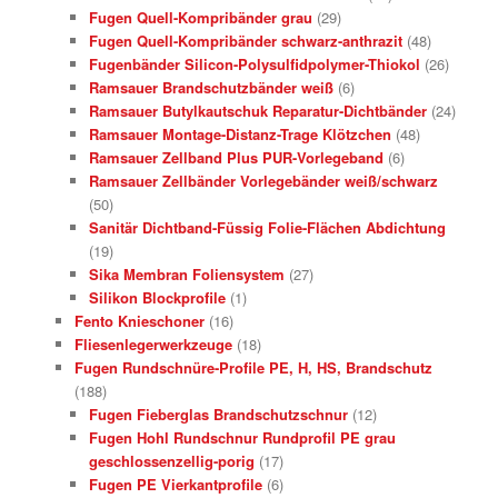
Fugen Quell-Kompribänder grau
(29)
Fugen Quell-Kompribänder schwarz-anthrazit
(48)
Fugenbänder Silicon-Polysulfidpolymer-Thiokol
(26)
Ramsauer Brandschutzbänder weiß
(6)
Ramsauer Butylkautschuk Reparatur-Dichtbänder
(24)
Ramsauer Montage-Distanz-Trage Klötzchen
(48)
Ramsauer Zellband Plus PUR-Vorlegeband
(6)
Ramsauer Zellbänder Vorlegebänder weiß/schwarz
(50)
Sanitär Dichtband-Füssig Folie-Flächen Abdichtung
(19)
Sika Membran Foliensystem
(27)
Silikon Blockprofile
(1)
Fento Knieschoner
(16)
Fliesenlegerwerkzeuge
(18)
Fugen Rundschnüre-Profile PE, H, HS, Brandschutz
(188)
Fugen Fieberglas Brandschutzschnur
(12)
Fugen Hohl Rundschnur Rundprofil PE grau
geschlossenzellig-porig
(17)
Fugen PE Vierkantprofile
(6)