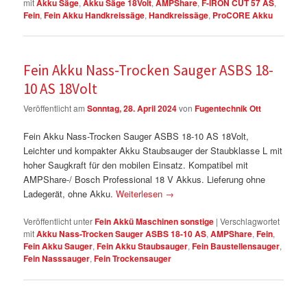
mit
Akku Säge
,
Akku Säge 18Volt
,
AMPShare
,
F-IRON CUT 57 AS
,
Fein
,
Fein Akku Handkreissäge
,
Handkreissäge
,
ProCORE Akku
Fein Akku Nass-Trocken Sauger ASBS 18-
10 AS 18Volt
Veröffentlicht am
Sonntag, 28. April 2024
von
Fugentechnik Ott
Fein Akku Nass-Trocken Sauger ASBS 18-10 AS 18Volt,
Leichter und kompakter Akku Staubsauger der Staubklasse L mit
hoher Saugkraft für den mobilen Einsatz. Kompatibel mit
AMPShare-/ Bosch Professional 18 V Akkus. Lieferung ohne
Ladegerät, ohne Akku.
Weiterlesen
→
Veröffentlicht unter
Fein Akkü Maschinen sonstige
|
Verschlagwortet
mit
Akku Nass-Trocken Sauger ASBS 18-10 AS
,
AMPShare
,
Fein
,
Fein Akku Sauger
,
Fein Akku Staubsauger
,
Fein Baustellensauger
,
Fein Nasssauger
,
Fein Trockensauger