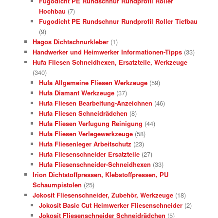
Fugodicht PE Rundschnur Rundprofil Roller
Hochbau
(7)
Fugodicht PE Rundschnur Rundprofil Roller Tiefbau
(9)
Hagos Dichtschnurkleber
(1)
Handwerker und Heimwerker Informationen-Tipps
(33)
Hufa Fliesen Schneidhexen, Ersatzteile, Werkzeuge
(340)
Hufa Allgemeine Fliesen Werkzeuge
(59)
Hufa Diamant Werkzeuge
(37)
Hufa Fliesen Bearbeitung-Anzeichnen
(46)
Hufa Fliesen Schneidrädchen
(8)
Hufa Fliesen Verfugung Reinigung
(44)
Hufa Fliesen Verlegewerkzeuge
(58)
Hufa Fliesenleger Arbeitschutz
(23)
Hufa Fliesenschneider Ersatzteile
(27)
Hufa Fliesenschneider-Schneidhexen
(33)
Irion Dichtstoffpressen, Klebstoffpressen, PU
Schaumpistolen
(25)
Jokosit Fliesenschneider, Zubehör, Werkzeuge
(18)
Jokosit Basic Cut Heimwerker Fliesenschneider
(2)
Jokosit Fliesenschneider Schneidrädchen
(5)