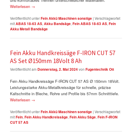
und komfortables Trennen unterschiedlicher Materialien.
Weiterlesen
→
Veröffentlicht unter
Fein Akkü Maschinen sonstige
|
Verschlagwortet
mit
ABAS 18-63 AS
,
Akku Bandsäge
,
Fein ABAS 18-63 AS
,
Fein
Akku Metall Bandsäge
Fein Akku Handkreissäge F-IRON CUT 57
AS Set Ø150mm 18Volt 8 Ah
Veröffentlicht am
Donnerstag, 2. Mai 2024
von
Fugentechnik Ott
Fein Akku Handkreissäge F-IRON CUT 57 AS Ø 150mm 18Volt.
Leistungsstarke Akku-Metallkreissäge für schnelle, präzise
Kaltschnitte in Bleche, Rohre und Profile bis 57mm Schnitttiefe.
Weiterlesen
→
Veröffentlicht unter
Fein Akkü Maschinen sonstige
|
Verschlagwortet
mit
Fein
,
Fein Akku Handkreissäge
,
Fein Akku Säge
,
Fein F-IRON
CUT 57 AS