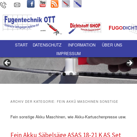
Hauptmenü
Zum Inhalt wechseln
Zum sekundären Inhalt wechseln
START
DATENSCHUTZ
INFORMATION
ÜBER UNS
IMPRESSUM
ARCHIV DER KATEGORIE:
FEIN AKKÜ MASCHINEN SONSTIGE
Fein sonstige Akku Maschinen, wie Akku-Kartuschenpresse usw.
Fein Akku Säbelsäge ASAS 18-21 K AS Set