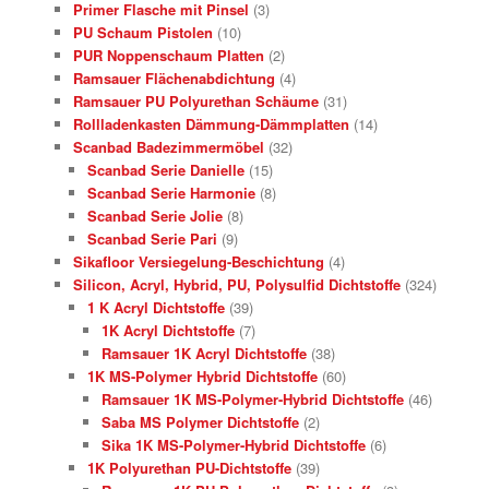
Primer Flasche mit Pinsel
(3)
PU Schaum Pistolen
(10)
PUR Noppenschaum Platten
(2)
Ramsauer Flächenabdichtung
(4)
Ramsauer PU Polyurethan Schäume
(31)
Rollladenkasten Dämmung-Dämmplatten
(14)
Scanbad Badezimmermöbel
(32)
Scanbad Serie Danielle
(15)
Scanbad Serie Harmonie
(8)
Scanbad Serie Jolie
(8)
Scanbad Serie Pari
(9)
Sikafloor Versiegelung-Beschichtung
(4)
Silicon, Acryl, Hybrid, PU, Polysulfid Dichtstoffe
(324)
1 K Acryl Dichtstoffe
(39)
1K Acryl Dichtstoffe
(7)
Ramsauer 1K Acryl Dichtstoffe
(38)
1K MS-Polymer Hybrid Dichtstoffe
(60)
Ramsauer 1K MS-Polymer-Hybrid Dichtstoffe
(46)
Saba MS Polymer Dichtstoffe
(2)
Sika 1K MS-Polymer-Hybrid Dichtstoffe
(6)
1K Polyurethan PU-Dichtstoffe
(39)