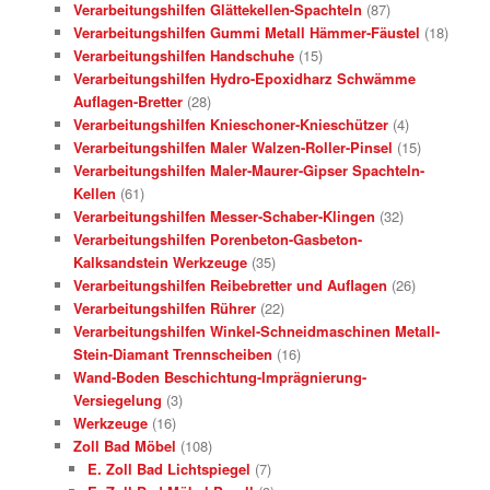
Verarbeitungshilfen Glättekellen-Spachteln
(87)
Verarbeitungshilfen Gummi Metall Hämmer-Fäustel
(18)
Verarbeitungshilfen Handschuhe
(15)
Verarbeitungshilfen Hydro-Epoxidharz Schwämme
Auflagen-Bretter
(28)
Verarbeitungshilfen Knieschoner-Knieschützer
(4)
Verarbeitungshilfen Maler Walzen-Roller-Pinsel
(15)
Verarbeitungshilfen Maler-Maurer-Gipser Spachteln-
Kellen
(61)
Verarbeitungshilfen Messer-Schaber-Klingen
(32)
Verarbeitungshilfen Porenbeton-Gasbeton-
Kalksandstein Werkzeuge
(35)
Verarbeitungshilfen Reibebretter und Auflagen
(26)
Verarbeitungshilfen Rührer
(22)
Verarbeitungshilfen Winkel-Schneidmaschinen Metall-
Stein-Diamant Trennscheiben
(16)
Wand-Boden Beschichtung-Imprägnierung-
Versiegelung
(3)
Werkzeuge
(16)
Zoll Bad Möbel
(108)
E. Zoll Bad Lichtspiegel
(7)