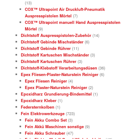
(13)
COX™ Ultrapoint Air Druckluft-Pneumatik
Auspresspistolen Mörtel
(7)
COX™ Ultrapoint manuell Hand Auspresspistolen
Mörtel
(9)
Dichtstoff Auspresspistolen-Zubehör
(14)
Dichtstoff Gebinde Mischständer
(6)
Dichtstoff Gebinde Rührer
(11)
Dichtstoff Kartuschen Mischständer
(3)
Dichtstoff Kartuschen Rührer
(3)
Dichtstoff-Klebstoff Verarbeitungsdüsen
(36)
Epex Fliesen-Plaster-Naturstein Reiniger
(6)
Epex Fliesen Reiniger
(4)
Epex Plaster-Naturstein Reiniger
(2)
Epoxidharz Grundierung-Bindemittel
(1)
Epoxidharz Kleber
(1)
Federsternkolben
(1)
Fein Elektrowerkzeuge
(723)
Fein Akku Combo Set
(3)
Fein Akkü Maschinen sonstige
(9)
Fein Akku Schrauber
(47)