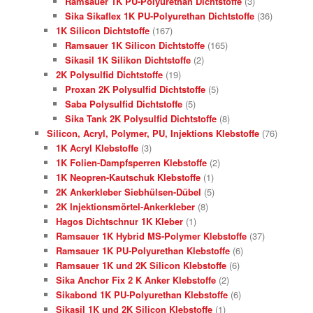
Ramsauer 1K PU-Polyurethan Dichtstoffe
(3)
Sika Sikaflex 1K PU-Polyurethan Dichtstoffe
(36)
1K Silicon Dichtstoffe
(167)
Ramsauer 1K Silicon Dichtstoffe
(165)
Sikasil 1K Silikon Dichtstoffe
(2)
2K Polysulfid Dichtstoffe
(19)
Proxan 2K Polysulfid Dichtstoffe
(5)
Saba Polysulfid Dichtstoffe
(5)
Sika Tank 2K Polysulfid Dichtstoffe
(8)
Silicon, Acryl, Polymer, PU, Injektions Klebstoffe
(76)
1K Acryl Klebstoffe
(3)
1K Folien-Dampfsperren Klebstoffe
(2)
1K Neopren-Kautschuk Klebstoffe
(1)
2K Ankerkleber Siebhülsen-Dübel
(5)
2K Injektionsmörtel-Ankerkleber
(8)
Hagos Dichtschnur 1K Kleber
(1)
Ramsauer 1K Hybrid MS-Polymer Klebstoffe
(37)
Ramsauer 1K PU-Polyurethan Klebstoffe
(6)
Ramsauer 1K und 2K Silicon Klebstoffe
(6)
Sika Anchor Fix 2 K Anker Klebstoffe
(2)
Sikabond 1K PU-Polyurethan Klebstoffe
(6)
Sikasil 1K und 2K Silicon Klebstoffe
(1)