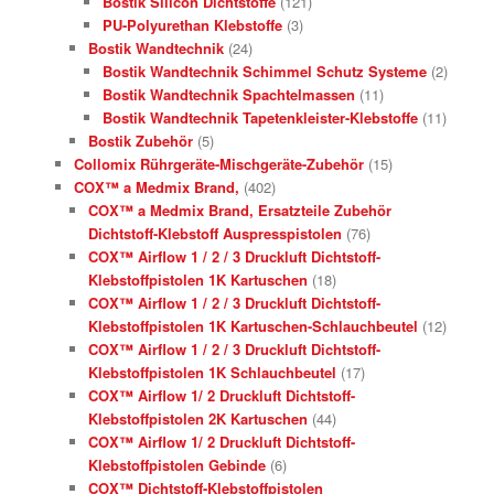
Bostik Silicon Dichtstoffe
(121)
PU-Polyurethan Klebstoffe
(3)
Bostik Wandtechnik
(24)
Bostik Wandtechnik Schimmel Schutz Systeme
(2)
Bostik Wandtechnik Spachtelmassen
(11)
Bostik Wandtechnik Tapetenkleister-Klebstoffe
(11)
Bostik Zubehör
(5)
Collomix Rührgeräte-Mischgeräte-Zubehör
(15)
COX™ a Medmix Brand,
(402)
COX™ a Medmix Brand, Ersatzteile Zubehör
Dichtstoff-Klebstoff Auspresspistolen
(76)
COX™ Airflow 1 / 2 / 3 Druckluft Dichtstoff-
Klebstoffpistolen 1K Kartuschen
(18)
COX™ Airflow 1 / 2 / 3 Druckluft Dichtstoff-
Klebstoffpistolen 1K Kartuschen-Schlauchbeutel
(12)
COX™ Airflow 1 / 2 / 3 Druckluft Dichtstoff-
Klebstoffpistolen 1K Schlauchbeutel
(17)
COX™ Airflow 1/ 2 Druckluft Dichtstoff-
Klebstoffpistolen 2K Kartuschen
(44)
COX™ Airflow 1/ 2 Druckluft Dichtstoff-
Klebstoffpistolen Gebinde
(6)
COX™ Dichtstoff-Klebstoffpistolen