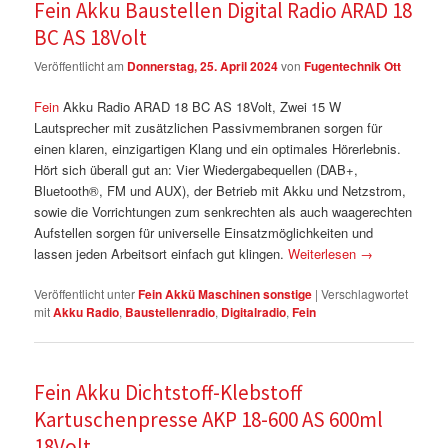
Fein Akku Baustellen Digital Radio ARAD 18
BC AS 18Volt
Veröffentlicht am
Donnerstag, 25. April 2024
von
Fugentechnik Ott
Fein
Akku Radio ARAD 18 BC AS 18Volt, Zwei 15 W
Lautsprecher mit zusätzlichen Passivmembranen sorgen für
einen klaren, einzigartigen Klang und ein optimales Hörerlebnis.
Hört sich überall gut an: Vier Wiedergabequellen (DAB+,
Bluetooth®, FM und AUX), der Betrieb mit Akku und Netzstrom,
sowie die Vorrichtungen zum senkrechten als auch waagerechten
Aufstellen sorgen für universelle Einsatzmöglichkeiten und
lassen jeden Arbeitsort einfach gut klingen.
Weiterlesen
→
Veröffentlicht unter
Fein Akkü Maschinen sonstige
|
Verschlagwortet
mit
Akku Radio
,
Baustellenradio
,
Digitalradio
,
Fein
Fein Akku Dichtstoff-Klebstoff
Kartuschenpresse AKP 18-600 AS 600ml
18Volt