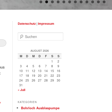
Datenschutz
|
Impressum
Suchen
AUGUST 2026
M
D
M
D
F
S
S
1
2
3
4
5
6
7
8
9
pus
10
11
12
13
14
15
16
x
17
18
19
20
21
22
23
24
25
26
27
28
29
30
31
« Juli
y
KATEGORIEN
Bohrloch Ausblaspumpe