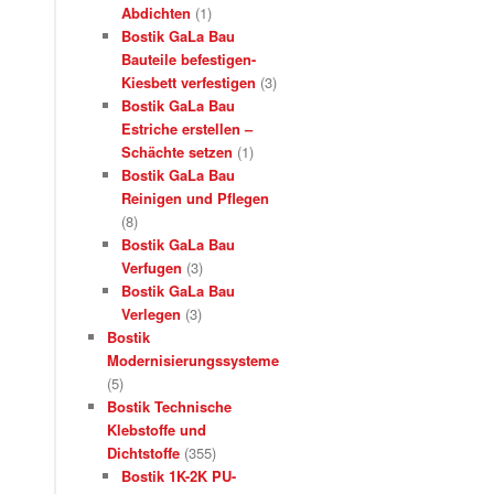
Abdichten
(1)
Bostik GaLa Bau
Bauteile befestigen-
Kiesbett verfestigen
(3)
Bostik GaLa Bau
Estriche erstellen –
Schächte setzen
(1)
Bostik GaLa Bau
Reinigen und Pflegen
(8)
Bostik GaLa Bau
Verfugen
(3)
Bostik GaLa Bau
Verlegen
(3)
Bostik
Modernisierungssysteme
(5)
Bostik Technische
Klebstoffe und
Dichtstoffe
(355)
Bostik 1K-2K PU-