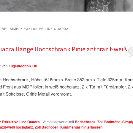
ÖBEL SIMPLY EXKLUSIVE LINE QUADRA
uadra Hänge Hochschrank Pinie anthrazit-weiß
7
von
Fugentechnik Ott
ge Hochschrank, Höhe 1616mm x Breite 352mm x Tiefe 325mm, Kor
Front aus MDF foliert in weiß hochglanz, 2 x Tür mit Türdämpfer, 2 
t Softclose, Griffe Metall verchromt.
y Exklusive Line Quadra
|
Verschlagwortet mit
Badschrank
,
Zoll Badmöbel Simpl
azit-weiß hochglanz
,
Zoll Badnöbel
|
Kommentar hinterlassen