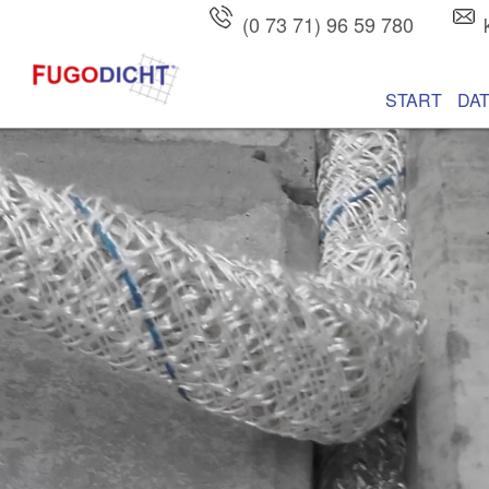
(0 73 71) 96 59 780
Hauptmenü
Zum Inhalt wec
Zum sekundären
START
DA