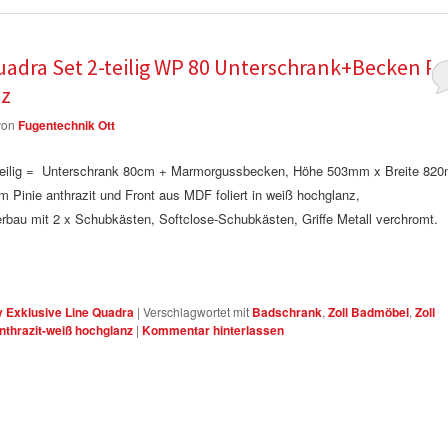
adra Set 2-teilig WP 80 Unterschrank+Becken Pi
nz
von
Fugentechnik Ott
 teilig = Unterschrank 80cm + Marmorgussbecken, Höhe 503mm x Breite 82
inie anthrazit und Front aus MDF foliert in weiß hochglanz,
u mit 2 x Schubkästen, Softclose-Schubkästen, Griffe Metall verchromt.
y Exklusive Line Quadra
|
Verschlagwortet mit
Badschrank
,
Zoll Badmöbel
,
Zoll
thrazit-weiß hochglanz
|
Kommentar hinterlassen