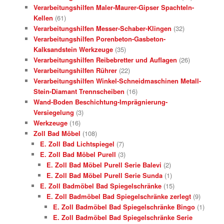
Verarbeitungshilfen Maler-Maurer-Gipser Spachteln-
Kellen
(61)
Verarbeitungshilfen Messer-Schaber-Klingen
(32)
Verarbeitungshilfen Porenbeton-Gasbeton-
Kalksandstein Werkzeuge
(35)
Verarbeitungshilfen Reibebretter und Auflagen
(26)
Verarbeitungshilfen Rührer
(22)
Verarbeitungshilfen Winkel-Schneidmaschinen Metall-
Stein-Diamant Trennscheiben
(16)
Wand-Boden Beschichtung-Imprägnierung-
Versiegelung
(3)
Werkzeuge
(16)
Zoll Bad Möbel
(108)
E. Zoll Bad Lichtspiegel
(7)
E. Zoll Bad Möbel Purell
(3)
E. Zoll Bad Möbel Purell Serie Balevi
(2)
E. Zoll Bad Möbel Purell Serie Sunda
(1)
E. Zoll Badmöbel Bad Spiegelschränke
(15)
E. Zoll Badmöbel Bad Spiegelschränke zerlegt
(9)
E. Zoll Badmöbel Bad Spiegelschränke Bingo
(1)
E. Zoll Badmöbel Bad Spiegelschränke Serie