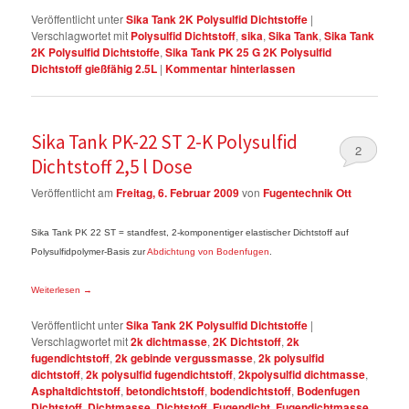
Veröffentlicht unter
Sika Tank 2K Polysulfid Dichtstoffe
|
Verschlagwortet mit
Polysulfid Dichtstoff
,
sika
,
Sika Tank
,
Sika Tank
2K Polysulfid Dichtstoffe
,
Sika Tank PK 25 G 2K Polysulfid
Dichtstoff gießfähig 2.5L
|
Kommentar hinterlassen
Sika Tank PK-22 ST 2-K Polysulfid
2
Dichtstoff 2,5 l Dose
Veröffentlicht am
Freitag, 6. Februar 2009
von
Fugentechnik Ott
Sika Tank PK 22 ST = standfest, 2-komponentiger elastischer Dichtstoff auf
Polysulfidpolymer-Basis zur
Abdichtung von Bodenfugen
.
Weiterlesen
→
Veröffentlicht unter
Sika Tank 2K Polysulfid Dichtstoffe
|
Verschlagwortet mit
2k dichtmasse
,
2K Dichtstoff
,
2k
fugendichtstoff
,
2k gebinde vergussmasse
,
2k polysulfid
dichtstoff
,
2k polysulfid fugendichtstoff
,
2kpolysulfid dichtmasse
,
Asphaltdichtstoff
,
betondichtstoff
,
bodendichtstoff
,
Bodenfugen
Dichtstoff
,
Dichtmasse
,
Dichtstoff
,
Fugendicht
,
Fugendichtmasse
,