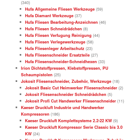
(340)
Hufa Allgemeine Fliesen Werkzeuge
(59)
Hufa Diamant Werkzeuge
(37)
Hufa Fliesen Bearbeitung-Anzeichnen
(46)
Hufa Fliesen Schneidrädchen
(8)
Hufa Fliesen Verfugung Reinigung
(44)
Hufa Fliesen Verlegewerkzeuge
(58)
Hufa Fliesenleger Arbeitschutz
(23)
Hufa Fliesenschneider Ersatzteile
(27)
Hufa Fliesenschneider-Schneidhexen
(33)
Irion Dichtstoffpressen, Klebstoffpressen, PU
Schaumpistolen
(25)
Jokosit Fliesenschneider, Zubehör, Werkzeuge
(18)
Jokosit Basic Cut Heimwerker Fliesenschneider
(2)
Jokosit Fliesenschneider Schneidrädchen
(5)
Jokosit Profi Cut Handwerker Fliesenschneider
(11)
Kaeser Druckluft Industrie und Handwerker
Kompressoren
(186)
Kaeser Druckluft Komplettsysteme 2.2-22 KW
(9)
Kaeser Druckluft Kompressor Serie Classic bis 3.0
KW
(24)