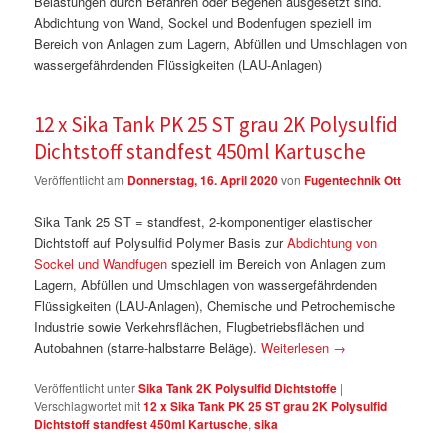
Belastungen durch Befahren oder Begehen ausgesetzt sind.
Abdichtung von Wand, Sockel und Bodenfugen speziell im
Bereich von Anlagen zum Lagern, Abfüllen und Umschlagen von
wassergefährdenden Flüssigkeiten (LAU-Anlagen)
12 x Sika Tank PK 25 ST grau 2K Polysulfid
Dichtstoff standfest 450ml Kartusche
Veröffentlicht am
Donnerstag, 16. April 2020
von
Fugentechnik Ott
Sika Tank 25 ST = standfest, 2-komponentiger elastischer
Dichtstoff auf Polysulfid Polymer Basis zur
Abdichtung von
Sockel und Wandfugen
speziell im Bereich von Anlagen zum
Lagern, Abfüllen und Umschlagen von wassergefährdenden
Flüssigkeiten (LAU-Anlagen), Chemische und Petrochemische
Industrie sowie Verkehrsflächen, Flugbetriebsflächen und
Autobahnen (starre-halbstarre Beläge).
Weiterlesen
→
Veröffentlicht unter
Sika Tank 2K Polysulfid Dichtstoffe
|
Verschlagwortet mit
12 x Sika Tank PK 25 ST grau 2K Polysulfid
Dichtstoff standfest 450ml Kartusche
,
sika