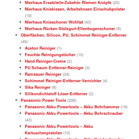
Nierhaus Ersatzteile-Zubehör Riemen Knöpfe
(20)
Nierhaus Kniekissen, Arbeitshosen Einschubpolster
(19)
Nierhaus Knieschoner Wohltat
(43)
Nierhaus Rücken Stützgurt-Ellenbogenschoner
(6)
Oberflächen, Silicon, PU, Schimmel Reiniger-Entferner
(49)
Aceton Reiniger
(1)
Feuchte Reinigungstücher
(10)
Hand Reiniger-Creme
(2)
PU Schaum Entferner-Reiniger
(3)
Ramsauer Reiniger
(24)
Schimmel Reiniger-Entferner-Vernichter
(4)
Sika Reiniger
(8)
Silikondichtstoff Löser-Entferner
(2)
Panasonic Power Tools
(206)
Panasonic Akku Powertools – Akku Bohrhammer
(19)
Panasonic Akku Powertools – Akku Bohrschrauber
(43)
Panasonic Akku Powertools – Akku
Kartuschenpistolen
(10)