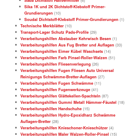
Saba Dichtstoff Haftvermittler
(6)
Sika 1K und 2K Dichtstoff-Klebstoff Primer-
Grundierungen
(10)
Soudal Dichtstoff-Klebstoff Primer-Grundierungen
(1)
Technische Merkblätter
(10)
Transport-Lager Schutz Pads-Profile
(29)
Verarbeitungshilfen Abstauber Kehrwisch Besen
(1)
Verarbeitungshilfen Aus Fug Bretter und Auflagen
(33)
Verarbeitungshilfen Eimer Kübel Waschsets
(14)
Verarbeitungshilfen Farb Pinsel-Roller-Walzen
(51)
Verarbeitungshilfen Fliesenverlegung
(26)
Verarbeitungshilfen Fugen Fliesen Auto Universal
Reinigungs Schwämme-Bretter-Auflagen
(27)
Verarbeitungshilfen Fugen Schwämme
(11)
Verarbeitungshilfen Fugenwerkzeuge
(41)
Verarbeitungshilfen Glättekellen-Spachteln
(87)
Verarbeitungshilfen Gummi Metall Hämmer-Fäustel
(18)
Verarbeitungshilfen Handschuhe
(15)
Verarbeitungshilfen Hydro-Epoxidharz Schwämme
Auflagen-Bretter
(28)
Verarbeitungshilfen Knieschoner-Knieschützer
(4)
Verarbeitungshilfen Maler Walzen-Roller-Pinsel
(15)