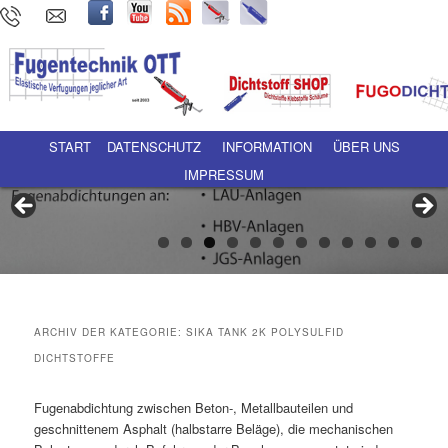
Hauptmenü
Zum Inhalt wechseln
Zum sekundären Inhalt wechseln
START
DATENSCHUTZ
INFORMATION
ÜBER UNS
IMPRESSUM
ARCHIV DER KATEGORIE:
SIKA TANK 2K POLYSULFID
DICHTSTOFFE
Fugenabdichtung zwischen Beton-, Metallbauteilen und
geschnittenem Asphalt (halbstarre Beläge), die mechanischen