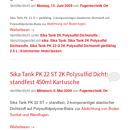
Veröffentlicht am
Montag, 15. Juni 2009
von
Fugentechnik Ott
Sika Tank PK 22 G = gießfähig, 2-komponentiger elastischer Dichtstoff auf
Abdichtung von Bodenfugen
Polysulfidpolymer-Basis zur
.
Weiterlesen
→
Veröffentlicht unter
Sika Tank 2K Polysulfid Dichtstoffe
|
Verschlagwortet mit
sika
,
Sika Tank
,
Sika Tank 2K Polysulfid
Dichtstoffe
,
Sika Tank PK 22 G 2K Polysulfid Dichtstoff gießfähig
2.5 L
|
Kommentar hinterlassen
Sika Tank PK 22 ST 2K Polysulfid Dichtstoff
standfest 450ml Kartusche
Veröffentlicht am
Mittwoch, 6. Mai 2009
von
Fugentechnik Ott
Sika Tank PK 22 ST = standfest, 2-komponentiger elastischer
Dichtstoff auf Polysulfidpolymer-Basis zur
Abdichtung von Boden
Sockel und Wandfugen
.
Weiterlesen
→