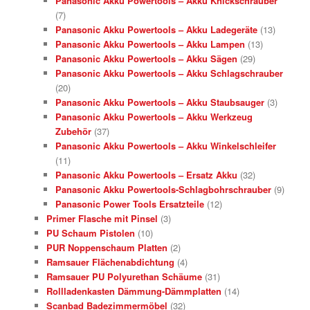
Panasonic Akku Powertools – Akku Knickschrauber
(7)
Panasonic Akku Powertools – Akku Ladegeräte
(13)
Panasonic Akku Powertools – Akku Lampen
(13)
Panasonic Akku Powertools – Akku Sägen
(29)
Panasonic Akku Powertools – Akku Schlagschrauber
(20)
Panasonic Akku Powertools – Akku Staubsauger
(3)
Panasonic Akku Powertools – Akku Werkzeug
Zubehör
(37)
Panasonic Akku Powertools – Akku Winkelschleifer
(11)
Panasonic Akku Powertools – Ersatz Akku
(32)
Panasonic Akku Powertools-Schlagbohrschrauber
(9)
Panasonic Power Tools Ersatzteile
(12)
Primer Flasche mit Pinsel
(3)
PU Schaum Pistolen
(10)
PUR Noppenschaum Platten
(2)
Ramsauer Flächenabdichtung
(4)
Ramsauer PU Polyurethan Schäume
(31)
Rollladenkasten Dämmung-Dämmplatten
(14)
Scanbad Badezimmermöbel
(32)