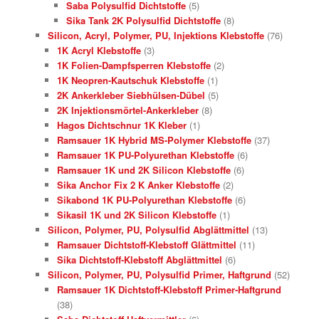
Saba Polysulfid Dichtstoffe
(5)
Sika Tank 2K Polysulfid Dichtstoffe
(8)
Silicon, Acryl, Polymer, PU, Injektions Klebstoffe
(76)
1K Acryl Klebstoffe
(3)
1K Folien-Dampfsperren Klebstoffe
(2)
1K Neopren-Kautschuk Klebstoffe
(1)
2K Ankerkleber Siebhülsen-Dübel
(5)
2K Injektionsmörtel-Ankerkleber
(8)
Hagos Dichtschnur 1K Kleber
(1)
Ramsauer 1K Hybrid MS-Polymer Klebstoffe
(37)
Ramsauer 1K PU-Polyurethan Klebstoffe
(6)
Ramsauer 1K und 2K Silicon Klebstoffe
(6)
Sika Anchor Fix 2 K Anker Klebstoffe
(2)
Sikabond 1K PU-Polyurethan Klebstoffe
(6)
Sikasil 1K und 2K Silicon Klebstoffe
(1)
Silicon, Polymer, PU, Polysulfid Abglättmittel
(13)
Ramsauer Dichtstoff-Klebstoff Glättmittel
(11)
Sika Dichtstoff-Klebstoff Abglättmittel
(6)
Silicon, Polymer, PU, Polysulfid Primer, Haftgrund
(52)
Ramsauer 1K Dichtstoff-Klebstoff Primer-Haftgrund
(38)