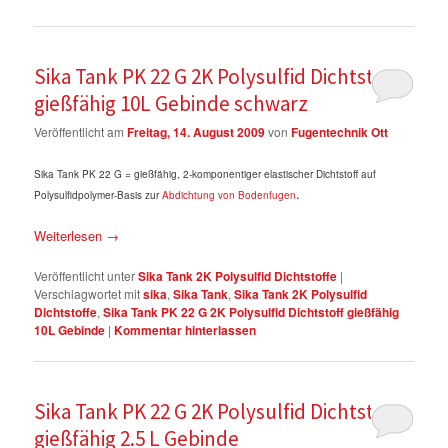
Sika Tank PK 22 G 2K Polysulfid Dichtstoff
gießfähig 10L Gebinde schwarz
Veröffentlicht am
Freitag, 14. August 2009
von
Fugentechnik Ott
Sika Tank PK 22 G = gießfähig, 2-komponentiger elastischer Dichtstoff auf
.
Polysulfidpolymer-Basis zur
Abdichtung von Bodenfugen
Weiterlesen
→
Veröffentlicht unter
Sika Tank 2K Polysulfid Dichtstoffe
|
Verschlagwortet mit
sika
,
Sika Tank
,
Sika Tank 2K Polysulfid
Dichtstoffe
,
Sika Tank PK 22 G 2K Polysulfid Dichtstoff gießfähig
10L Gebinde
|
Kommentar hinterlassen
Sika Tank PK 22 G 2K Polysulfid Dichtstoff
gießfähig 2.5 L Gebinde