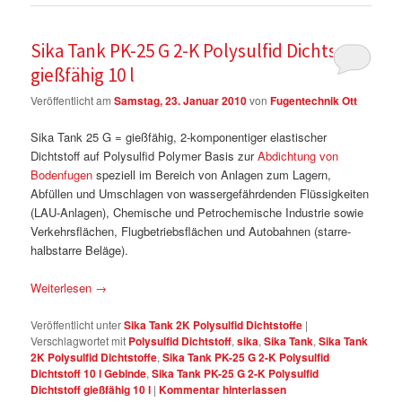
Sika Tank PK-25 G 2-K Polysulfid Dichtstoff
gießfähig 10 l
Veröffentlicht am
Samstag, 23. Januar 2010
von
Fugentechnik Ott
Sika Tank 25 G = gießfähig, 2-komponentiger elastischer
Dichtstoff auf Polysulfid Polymer Basis zur
Abdichtung von
Bodenfugen
speziell im Bereich von Anlagen zum Lagern,
Abfüllen und Umschlagen von wassergefährdenden Flüssigkeiten
(LAU-Anlagen), Chemische und Petrochemische Industrie sowie
Verkehrsflächen, Flugbetriebsflächen und Autobahnen (starre-
halbstarre Beläge).
Weiterlesen
→
Veröffentlicht unter
Sika Tank 2K Polysulfid Dichtstoffe
|
Verschlagwortet mit
Polysulfid Dichtstoff
,
sika
,
Sika Tank
,
Sika Tank
2K Polysulfid Dichtstoffe
,
Sika Tank PK-25 G 2-K Polysulfid
Dichtstoff 10 l Gebinde
,
Sika Tank PK-25 G 2-K Polysulfid
Dichtstoff gießfähig 10 l
|
Kommentar hinterlassen