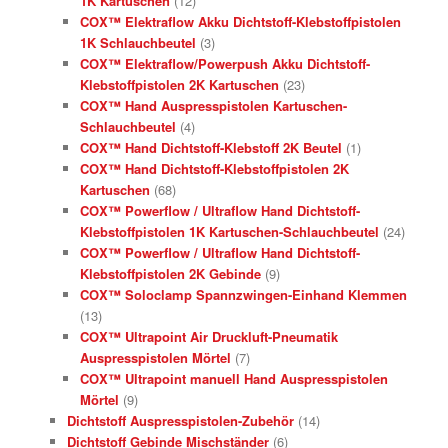
1K Kartuschen
(12)
COX™ Elektraflow Akku Dichtstoff-Klebstoffpistolen
1K Schlauchbeutel
(3)
COX™ Elektraflow/Powerpush Akku Dichtstoff-
Klebstoffpistolen 2K Kartuschen
(23)
COX™ Hand Auspresspistolen Kartuschen-
Schlauchbeutel
(4)
COX™ Hand Dichtstoff-Klebstoff 2K Beutel
(1)
COX™ Hand Dichtstoff-Klebstoffpistolen 2K
Kartuschen
(68)
COX™ Powerflow / Ultraflow Hand Dichtstoff-
Klebstoffpistolen 1K Kartuschen-Schlauchbeutel
(24)
COX™ Powerflow / Ultraflow Hand Dichtstoff-
Klebstoffpistolen 2K Gebinde
(9)
COX™ Soloclamp Spannzwingen-Einhand Klemmen
(13)
COX™ Ultrapoint Air Druckluft-Pneumatik
Auspresspistolen Mörtel
(7)
COX™ Ultrapoint manuell Hand Auspresspistolen
Mörtel
(9)
Dichtstoff Auspresspistolen-Zubehör
(14)
Dichtstoff Gebinde Mischständer
(6)