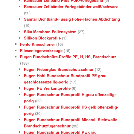
Ramsauer Zellband Plus PUR-Vorlegeband
(6)
Ramsauer Zellbänder Vorlegebänder weiß/schwarz
(50)
Sanitär Dichtband-Füssig Folie-Flächen Abdichtung
(19)
Sika Membran Foliensystem
(27)
Silikon Blockprofile
(1)
Fento Knieschoner
(16)
Fliesenlegerwerkzeuge
(18)
Fugen Rundschnüre-Profile PE, H, HS, Brandschutz
(188)
Fugen Fieberglas Brandschutzschnur
(12)
Fugen Hohl Rundschnur Rundprofil PE grau
geschlossenzellig-porig
(17)
Fugen PE Vierkantprofile
(6)
Fugen Rundschnur Rundprofil H grau offenzellig-
porig
(32)
Fugen Rundschnur Rundprofil HS gelb offenzellig-
porig
(30)
Fugen Rundschnur Rundprofil Mineral.-Steinwolle
Brandschutzfugenschnur
(33)
Fugen Rundschnur Rundprofil PE grau