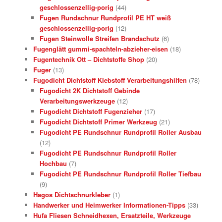
geschlossenzellig-porig
(44)
Fugen Rundschnur Rundprofil PE HT weiß
geschlossenzellig-porig
(12)
Fugen Steinwolle Streifen Brandschutz
(6)
Fugenglätt gummi-spachteln-abzieher-eisen
(18)
Fugentechnik Ott – Dichtstoffe Shop
(20)
Fuger
(13)
Fugodicht Dichtstoff Klebstoff Verarbeitungshilfen
(78)
Fugodicht 2K Dichtstoff Gebinde
Verarbeitungswerkzeuge
(12)
Fugodicht Dichtstoff Fugenzieher
(17)
Fugodicht Dichtstoff Primer Werkzeug
(21)
Fugodicht PE Rundschnur Rundprofil Roller Ausbau
(12)
Fugodicht PE Rundschnur Rundprofil Roller
Hochbau
(7)
Fugodicht PE Rundschnur Rundprofil Roller Tiefbau
(9)
Hagos Dichtschnurkleber
(1)
Handwerker und Heimwerker Informationen-Tipps
(33)
Hufa Fliesen Schneidhexen, Ersatzteile, Werkzeuge