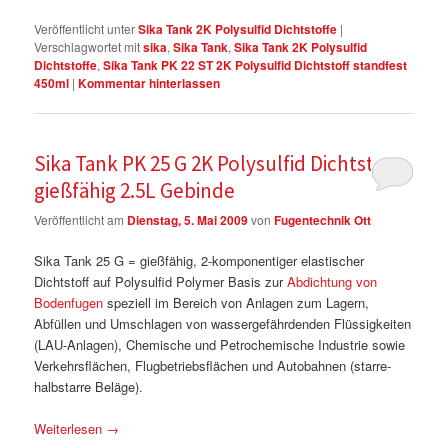
Veröffentlicht unter
Sika Tank 2K Polysulfid Dichtstoffe
|
Verschlagwortet mit
sika
,
Sika Tank
,
Sika Tank 2K Polysulfid
Dichtstoffe
,
Sika Tank PK 22 ST 2K Polysulfid Dichtstoff standfest
450ml
|
Kommentar hinterlassen
Sika Tank PK 25 G 2K Polysulfid Dichtstoff
gießfähig 2.5L Gebinde
Veröffentlicht am
Dienstag, 5. Mai 2009
von
Fugentechnik Ott
Sika Tank 25 G = gießfähig, 2-komponentiger elastischer
Dichtstoff auf Polysulfid Polymer Basis zur
Abdichtung von
Bodenfugen
speziell im Bereich von Anlagen zum Lagern,
Abfüllen und Umschlagen von wassergefährdenden Flüssigkeiten
(LAU-Anlagen), Chemische und Petrochemische Industrie sowie
Verkehrsflächen, Flugbetriebsflächen und Autobahnen (starre-
halbstarre Beläge).
Weiterlesen
→