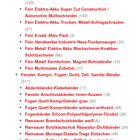
(143)
Fein Elektro-Akku Super Cut Construction /
Automotive Multischneider
(143)
Fein Elektro-Akku Trocken- Metall-Schlagschrauber
(21)
Fein Ersatz Akku Pack
(3)
Fein Handwerker-Industrie Nass-Trockensauger
(30)
Fein Metall Elektro-Akku Blechscheren-Knabber-
Schlitzscheren
(88)
Fein Metall Kernbohren, Magnet Bohrständer
(15)
Fein Multimaster Zubehör
(27)
Fenster, Kompri, Fugen, Dicht, Zell, Sanitär Bänder
(317)
Abdeckbänder-Klebebänder
(17)
Fenster Anschlussbänder Innen-Aussen
(18)
Fugen Quell-Kompribänder grau
(29)
Fugen Quell-Kompribänder schwarz-anthrazit
(48)
Fugenbänder Silicon-Polysulfidpolymer-Thiokol
(26)
Ramsauer Brandschutzbänder weiß
(6)
Ramsauer Butylkautschuk Reparatur-Dichtbänder
(24)
Ramsauer Montage-Distanz-Trage Klötzchen
(48)