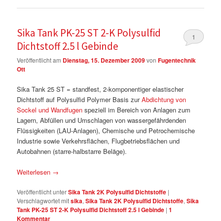
Sika Tank PK-25 ST 2-K Polysulfid
1
Dichtstoff 2.5 l Gebinde
Veröffentlicht am
Dienstag, 15. Dezember 2009
von
Fugentechnik
Ott
Sika Tank 25 ST = standfest, 2-komponentiger elastischer
Dichtstoff auf Polysulfid Polymer Basis zur
Abdichtung von
Sockel und Wandfugen
speziell im Bereich von Anlagen zum
Lagern, Abfüllen und Umschlagen von wassergefährdenden
Flüssigkeiten (LAU-Anlagen), Chemische und Petrochemische
Industrie sowie Verkehrsflächen, Flugbetriebsflächen und
Autobahnen (starre-halbstarre Beläge).
Weiterlesen
→
Veröffentlicht unter
Sika Tank 2K Polysulfid Dichtstoffe
|
Verschlagwortet mit
sika
,
Sika Tank 2K Polysulfid Dichtstoffe
,
Sika
Tank PK-25 ST 2-K Polysulfid Dichtstoff 2.5 l Gebinde
|
1
Kommentar