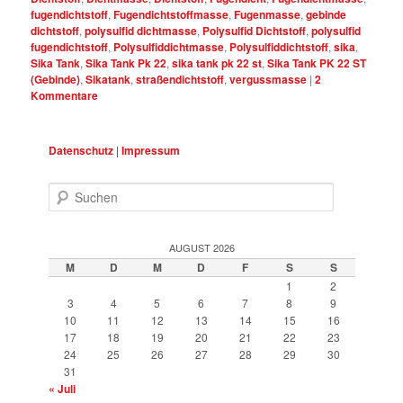
fugendichtstoff
,
Fugendichtstoffmasse
,
Fugenmasse
,
gebinde
dichtstoff
,
polysulfid dichtmasse
,
Polysulfid Dichtstoff
,
polysulfid
fugendichtstoff
,
Polysulfiddichtmasse
,
Polysulfiddichtstoff
,
sika
,
Sika Tank
,
Sika Tank Pk 22
,
sika tank pk 22 st
,
Sika Tank PK 22 ST
(Gebinde)
,
Sikatank
,
straßendichtstoff
,
vergussmasse
|
2
Kommentare
Datenschutz
|
Impressum
Suchen
AUGUST 2026
M
D
M
D
F
S
S
1
2
3
4
5
6
7
8
9
10
11
12
13
14
15
16
17
18
19
20
21
22
23
24
25
26
27
28
29
30
31
« Juli