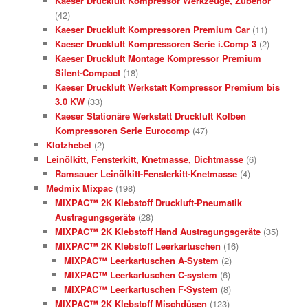
Kaeser Druckluft Kompressor Werkzeuge, Zubehör
(42)
Kaeser Druckluft Kompressoren Premium Car
(11)
Kaeser Druckluft Kompressoren Serie i.Comp 3
(2)
Kaeser Druckluft Montage Kompressor Premium
Silent-Compact
(18)
Kaeser Druckluft Werkstatt Kompressor Premium bis
3.0 KW
(33)
Kaeser Stationäre Werkstatt Druckluft Kolben
Kompressoren Serie Eurocomp
(47)
Klotzhebel
(2)
Leinölkitt, Fensterkitt, Knetmasse, Dichtmasse
(6)
Ramsauer Leinölkitt-Fensterkitt-Knetmasse
(4)
Medmix Mixpac
(198)
MIXPAC™ 2K Klebstoff Druckluft-Pneumatik
Austragungsgeräte
(28)
MIXPAC™ 2K Klebstoff Hand Austragungsgeräte
(35)
MIXPAC™ 2K Klebstoff Leerkartuschen
(16)
MIXPAC™ Leerkartuschen A-System
(2)
MIXPAC™ Leerkartuschen C-system
(6)
MIXPAC™ Leerkartuschen F-System
(8)
MIXPAC™ 2K Klebstoff Mischdüsen
(123)