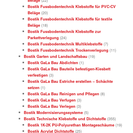
Beläge
(22)
Bostik Fussbodentechnik Klebstoffe für PVC-CV
Beläge
(20)
Bostik Fussbodentechnik Klebstoffe für textile
Beläge
(18)
Bostik Fussbodentechnik Klebstoffe zur
Parkettverlegung
(24)
Bostik Fussbodentechnik Multiklebstoffe
(7)
Bostik Fussbodentechnik Trockenverlegung
(11)
Bostik Garten und Landschaftsbau
(19)
Bostik GaLa Bau Abdichten
(1)
Bostik GaLa Bau Bauteile befestigen-Kiesbett
verfestigen
(3)
Bostik GaLa Bau Estriche erstellen – Schächte
setzen
(1)
Bostik GaLa Bau Reinigen und Pflegen
(8)
Bostik GaLa Bau Verfugen
(3)
Bostik GaLa Bau Verlegen
(3)
Bostik Modernisierungssysteme
(5)
Bostik Technische Klebstoffe und Dichtstoffe
(355)
Bostik 1K-2K PU-Polyurethan Montageschäume
(19)
Bostik Acrylat Dichtstoffe
(25)