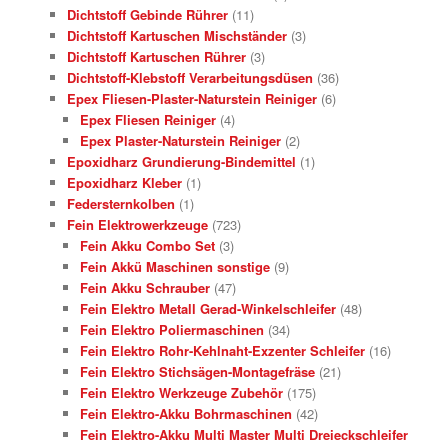
Dichtstoff Gebinde Rührer
(11)
Dichtstoff Kartuschen Mischständer
(3)
Dichtstoff Kartuschen Rührer
(3)
Dichtstoff-Klebstoff Verarbeitungsdüsen
(36)
Epex Fliesen-Plaster-Naturstein Reiniger
(6)
Epex Fliesen Reiniger
(4)
Epex Plaster-Naturstein Reiniger
(2)
Epoxidharz Grundierung-Bindemittel
(1)
Epoxidharz Kleber
(1)
Federsternkolben
(1)
Fein Elektrowerkzeuge
(723)
Fein Akku Combo Set
(3)
Fein Akkü Maschinen sonstige
(9)
Fein Akku Schrauber
(47)
Fein Elektro Metall Gerad-Winkelschleifer
(48)
Fein Elektro Poliermaschinen
(34)
Fein Elektro Rohr-Kehlnaht-Exzenter Schleifer
(16)
Fein Elektro Stichsägen-Montagefräse
(21)
Fein Elektro Werkzeuge Zubehör
(175)
Fein Elektro-Akku Bohrmaschinen
(42)
Fein Elektro-Akku Multi Master Multi Dreieckschleifer