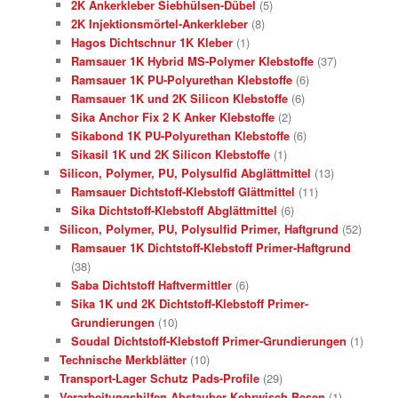
2K Ankerkleber Siebhülsen-Dübel
(5)
2K Injektionsmörtel-Ankerkleber
(8)
Hagos Dichtschnur 1K Kleber
(1)
Ramsauer 1K Hybrid MS-Polymer Klebstoffe
(37)
Ramsauer 1K PU-Polyurethan Klebstoffe
(6)
Ramsauer 1K und 2K Silicon Klebstoffe
(6)
Sika Anchor Fix 2 K Anker Klebstoffe
(2)
Sikabond 1K PU-Polyurethan Klebstoffe
(6)
Sikasil 1K und 2K Silicon Klebstoffe
(1)
Silicon, Polymer, PU, Polysulfid Abglättmittel
(13)
Ramsauer Dichtstoff-Klebstoff Glättmittel
(11)
Sika Dichtstoff-Klebstoff Abglättmittel
(6)
Silicon, Polymer, PU, Polysulfid Primer, Haftgrund
(52)
Ramsauer 1K Dichtstoff-Klebstoff Primer-Haftgrund
(38)
Saba Dichtstoff Haftvermittler
(6)
Sika 1K und 2K Dichtstoff-Klebstoff Primer-
Grundierungen
(10)
Soudal Dichtstoff-Klebstoff Primer-Grundierungen
(1)
Technische Merkblätter
(10)
Transport-Lager Schutz Pads-Profile
(29)
Verarbeitungshilfen Abstauber Kehrwisch Besen
(1)