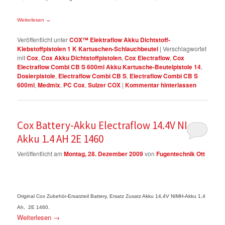
Weiterlesen
→
Veröffentlicht unter
COX™ Elektraflow Akku Dichtstoff-
Klebstoffpistolen 1 K Kartuschen-Schlauchbeutel
|
Verschlagwortet
mit
Cox
,
Cox Akku Dichtstoffpistolen
,
Cox Electraflow
,
Cox
Electraflow Combi CB S 600ml Akku Kartusche-Beutelpistole 14
,
Dosierpistole
,
Electraflow Combi CB S
,
Electraflow Combi CB S
600ml
,
Medmix
,
PC Cox
,
Sulzer COX
|
Kommentar hinterlassen
Cox Battery-Akku Electraflow 14.4V NIMH-
Akku 1.4 AH 2E 1460
Veröffentlicht am
Montag, 28. Dezember 2009
von
Fugentechnik Ott
Original Cox Zubehör-Ersatzteil Battery, Ersatz Zusatz Akku 14,4V NIMH-Akku 1,4
Ah, 2E 1460.
Weiterlesen
→