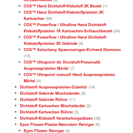
COX™ Hand Dichtstoff-Klebstoff 2K Beutel
(1)
COX™ Hand Dichtstoff-Klebstoffpistolen 2K
Kartuschen
(68)
COX™ Powerflow / Ultraflow Hand Dichtstoff-
Klebstoffpistolen 1K Kartuschen-Schlauchbeutel
(24)
COX™ Powerflow / Ultraflow Hand Dichtstoff-
Klebstoffpistolen 2K Gebinde
(9)
COX™ Soloclamp Spannzwingen-Einhand Klemmen
(13)
COX™ Ultrapoint Air Druckluft-Pneumatik
Auspresspistolen Mörtel
(7)
COX™ Ultrapoint manuell Hand Auspresspistolen
Mörtel
(9)
Dichtstoff Auspresspistolen-Zubehör
(14)
Dichtstoff Gebinde Mischständer
(6)
Dichtstoff Gebinde Rührer
(11)
Dichtstoff Kartuschen Mischständer
(3)
Dichtstoff Kartuschen Rührer
(3)
Dichtstoff-Klebstoff Verarbeitungsdüsen
(36)
Epex Fliesen-Plaster-Naturstein Reiniger
(6)
Epex Fliesen Reiniger
(4)