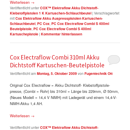
Weiterlesen
→
Veröffentlicht unter
COX™ Elektraflow Akku Dichtstoff-
Klebstoffpistolen 1 K Kartuschen-Schlauchbeutel
|
Verschlagwortet
mit
Cox Elektraflow Akku Auspresspistolen Kartuschen-
Schlauchbeutel
,
PC Cox
,
PC Cox Electraflow Combi S 400ml
Beutelpistole
,
PC Cox Electraflow Combi S 400ml
Kartuschepistole
|
Kommentar hinterlassen
Cox Electraflow Combi 310ml Akku
Dichtstoff Kartuschen-Beutelpistole
Veröffentlicht am
Montag, 5. Oktober 2009
von
Fugentechnik Ott
Original Cox Electraflow = Akku Dichtstoff- Klebstoffpistole-
presse, (Combi = Rohr) bis 310ml = Länge bis 229mm, Ø 50mm,
(Neues Modell = 14,4 V NiMH) mit Ladegerät und einem 14,4-V-
NiMH-Akku 1,4 AH.
Weiterlesen
→
Veröffentlicht unter
COX™ Elektraflow Akku Dichtstoff-