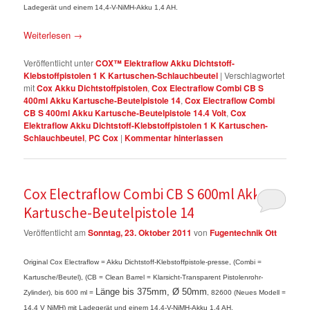
Ladegerät und einem 14,4-V-NiMH-Akku 1,4 AH.
Weiterlesen
→
Veröffentlicht unter
COX™ Elektraflow Akku Dichtstoff-
Klebstoffpistolen 1 K Kartuschen-Schlauchbeutel
|
Verschlagwortet
mit
Cox Akku Dichtstoffpistolen
,
Cox Electraflow Combi CB S
400ml Akku Kartusche-Beutelpistole 14
,
Cox Electraflow Combi
CB S 400ml Akku Kartusche-Beutelpistole 14.4 Volt
,
Cox
Elektraflow Akku Dichtstoff-Klebstoffpistolen 1 K Kartuschen-
Schlauchbeutel
,
PC Cox
|
Kommentar hinterlassen
Cox Electraflow Combi CB S 600ml Akku
Kartusche-Beutelpistole 14
Veröffentlicht am
Sonntag, 23. Oktober 2011
von
Fugentechnik Ott
Original Cox
Electraflow = Akku Dichtstoff-Klebstoffpistole-presse, (Combi =
Kartusche/Beutel), (CB = Clean Barrel = Klarsicht-Transparent Pistolenrohr-
Länge bis 375mm, Ø 50mm
Zylinder), bis 600 ml =
, 82600 (Neues Modell =
14,4 V NiMH) mit Ladegerät und einem 14,4-V-NiMH-Akku 1,4 AH.