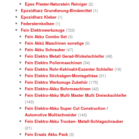
Epex Plaster-Naturstein Reiniger
(2)
Epoxidharz Grundierung-Bindemittel
(1)
Epoxidharz Kleber
(1)
Federsternkolben
(1)
Fein Elektrowerkzeuge
(723)
Fein Akku Combo Set
(3)
Fein Akkü Maschinen sonstige
(9)
Fein Akku Schrauber
(47)
Fein Elektro Metall Gerad-Winkelschleifer
(48)
Fein Elektro Poliermaschinen
(34)
Fein Elektro Rohr-Kehlnaht-Exzenter Schleifer
(16)
Fein Elektro Stichsägen-Montagefräse
(21)
Fein Elektro Werkzeuge Zubehör
(175)
Fein Elektro-Akku Bohrmaschinen
(42)
Fein Elektro-Akku Multi Master Multi Dreieckschleifer
(143)
Fein Elektro-Akku Super Cut Construction /
Automotive Multischneider
(143)
Fein Elektro-Akku Trocken- Metall-Schlagschrauber
(21)
Fein Ersatz Akku Pack
(3)