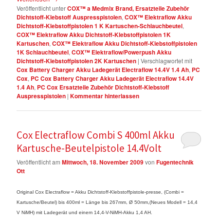
Veröffentlicht unter
COX™ a Medmix Brand, Ersatzteile Zubehör
Dichtstoff-Klebstoff Auspresspistolen
,
COX™ Elektraflow Akku
Dichtstoff-Klebstoffpistolen 1 K Kartuschen-Schlauchbeutel
,
COX™ Elektraflow Akku Dichtstoff-Klebstoffpistolen 1K
Kartuschen
,
COX™ Elektraflow Akku Dichtstoff-Klebstoffpistolen
1K Schlauchbeutel
,
COX™ Elektraflow/Powerpush Akku
Dichtstoff-Klebstoffpistolen 2K Kartuschen
|
Verschlagwortet mit
Cox Battery Charger Akku Ladegerät Electraflow 14.4V 1.4 Ah
,
PC
Cox
,
PC Cox Battery Charger Akku Ladegerät Electraflow 14.4V
1.4 Ah
,
PC Cox Ersatzteile Zubehör Dichtstoff-Klebstoff
Auspresspistolen
|
Kommentar hinterlassen
Cox Electraflow Combi S 400ml Akku
Kartusche-Beutelpistole 14.4Volt
Veröffentlicht am
Mittwoch, 18. November 2009
von
Fugentechnik
Ott
Original Cox Electraflow = Akku Dichtstoff-Klebstoffpistole-presse, (Combi =
Kartusche/Beutel) bis 400ml = Länge bis 267mm, Ø 50mm,(Neues Modell = 14,4
V NiMH) mit Ladegerät und einem 14,4-V-NiMH-Akku 1,4 AH.