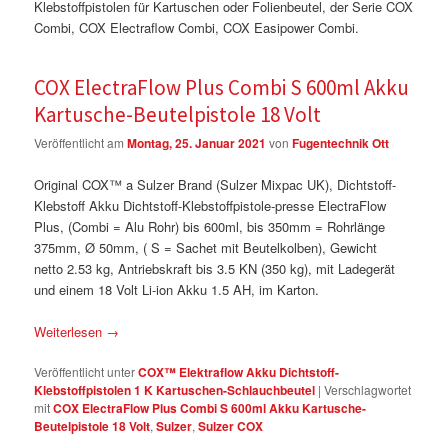
Klebstoffpistolen für Kartuschen oder Folienbeutel, der Serie COX
Combi, COX Electraflow Combi, COX Easipower Combi.
COX ElectraFlow Plus Combi S 600ml Akku
Kartusche-Beutelpistole 18 Volt
Veröffentlicht am
Montag, 25. Januar 2021
von
Fugentechnik Ott
Original COX™ a Sulzer Brand (Sulzer Mixpac UK), Dichtstoff-
Klebstoff Akku Dichtstoff-Klebstoffpistole-presse ElectraFlow
Plus, (Combi = Alu Rohr) bis 600ml, bis 350mm = Rohrlänge
375mm, Ø 50mm, ( S = Sachet mit Beutelkolben), Gewicht
netto 2.53 kg, Antriebskraft bis 3.5 KN (350 kg), mit Ladegerät
und einem 18 Volt Li-ion Akku 1.5 AH, im Karton.
Weiterlesen
→
Veröffentlicht unter
COX™ Elektraflow Akku Dichtstoff-
Klebstoffpistolen 1 K Kartuschen-Schlauchbeutel
|
Verschlagwortet
mit
COX ElectraFlow Plus Combi S 600ml Akku Kartusche-
Beutelpistole 18 Volt
,
Sulzer
,
Sulzer COX