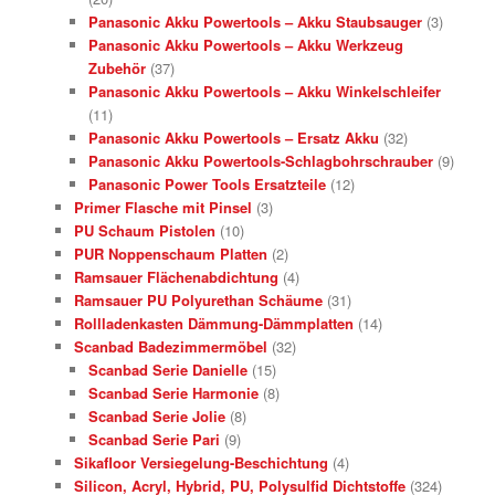
Panasonic Akku Powertools – Akku Staubsauger
(3)
Panasonic Akku Powertools – Akku Werkzeug
Zubehör
(37)
Panasonic Akku Powertools – Akku Winkelschleifer
(11)
Panasonic Akku Powertools – Ersatz Akku
(32)
Panasonic Akku Powertools-Schlagbohrschrauber
(9)
Panasonic Power Tools Ersatzteile
(12)
Primer Flasche mit Pinsel
(3)
PU Schaum Pistolen
(10)
PUR Noppenschaum Platten
(2)
Ramsauer Flächenabdichtung
(4)
Ramsauer PU Polyurethan Schäume
(31)
Rollladenkasten Dämmung-Dämmplatten
(14)
Scanbad Badezimmermöbel
(32)
Scanbad Serie Danielle
(15)
Scanbad Serie Harmonie
(8)
Scanbad Serie Jolie
(8)
Scanbad Serie Pari
(9)
Sikafloor Versiegelung-Beschichtung
(4)
Silicon, Acryl, Hybrid, PU, Polysulfid Dichtstoffe
(324)