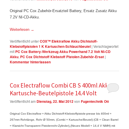
Original PC Cox Zubehör-Ersatzteil Battery, Ersatz Zusatz Akku
7.2V NI-CD-Akku.
Weiterlesen
→
Veröffentlicht unter
COX™ Elektraflow Akku Dichtstoff-
Klebstoffpistolen 1 K Kartuschen-Schlauchbeutel
|
Verschlagwortet
mit
PC Cox Battery-Werkzeug Akku Powerhand 7.2 Volt NI-CD
Akku
,
PC Cox Dichtstoff Klebstoff Pistolen Zubehör-Ersat
|
Kommentar hinterlassen
Cox Electraflow Combi CB S 400ml Akku
Kartusche-Beutelpistole 14.4 Volt
Veröffentlicht am
Dienstag, 22. Mai 2012
von
Fugentechnik Ott
Original Cox Electraflow = Akku Dichtstoff-Klebstoffpistole-presse bis 400ml =
267mm Rohrlänge, Rohr Ø 50mm, (Combi = Kartusche/Beutel) (CB = Clean Barrel
,
= Klarsicht-Transparent Pistolenrohr-Zylinder)
(Neues Modell = 14,4 V NiMH) mit