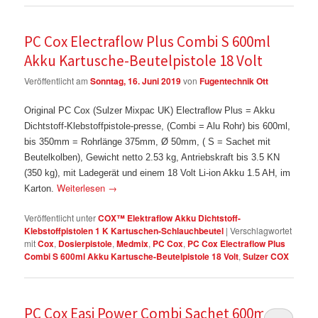
PC Cox Electraflow Plus Combi S 600ml
Akku Kartusche-Beutelpistole 18 Volt
Veröffentlicht am
Sonntag, 16. Juni 2019
von
Fugentechnik Ott
Original PC Cox (Sulzer Mixpac UK) Electraflow Plus = Akku
Dichtstoff-Klebstoffpistole-presse, (Combi = Alu Rohr) bis 600ml,
bis 350mm = Rohrlänge 375mm, Ø 50mm, ( S = Sachet mit
Beutelkolben), Gewicht netto 2.53 kg, Antriebskraft bis 3.5 KN
(350 kg), mit Ladegerät und einem 18 Volt Li-ion Akku 1.5 AH, im
Weiterlesen
→
Karton.
Veröffentlicht unter
COX™ Elektraflow Akku Dichtstoff-
Klebstoffpistolen 1 K Kartuschen-Schlauchbeutel
|
Verschlagwortet
mit
Cox
,
Dosierpistole
,
Medmix
,
PC Cox
,
PC Cox Electraflow Plus
Combi S 600ml Akku Kartusche-Beutelpistole 18 Volt
,
Sulzer COX
PC Cox Easi Power Combi Sachet 600ml