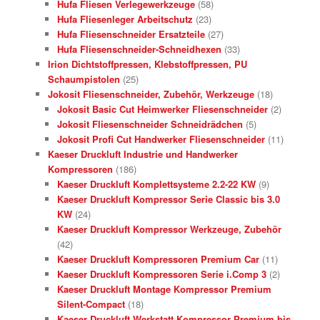
Hufa Fliesen Verlegewerkzeuge
(58)
Hufa Fliesenleger Arbeitschutz
(23)
Hufa Fliesenschneider Ersatzteile
(27)
Hufa Fliesenschneider-Schneidhexen
(33)
Irion Dichtstoffpressen, Klebstoffpressen, PU
Schaumpistolen
(25)
Jokosit Fliesenschneider, Zubehör, Werkzeuge
(18)
Jokosit Basic Cut Heimwerker Fliesenschneider
(2)
Jokosit Fliesenschneider Schneidrädchen
(5)
Jokosit Profi Cut Handwerker Fliesenschneider
(11)
Kaeser Druckluft Industrie und Handwerker
Kompressoren
(186)
Kaeser Druckluft Komplettsysteme 2.2-22 KW
(9)
Kaeser Druckluft Kompressor Serie Classic bis 3.0
KW
(24)
Kaeser Druckluft Kompressor Werkzeuge, Zubehör
(42)
Kaeser Druckluft Kompressoren Premium Car
(11)
Kaeser Druckluft Kompressoren Serie i.Comp 3
(2)
Kaeser Druckluft Montage Kompressor Premium
Silent-Compact
(18)
Kaeser Druckluft Werkstatt Kompressor Premium bis