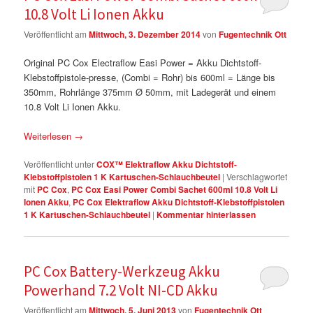
10.8 Volt Li Ionen Akku
Veröffentlicht am
Mittwoch, 3. Dezember 2014
von
Fugentechnik Ott
Original PC Cox Electraflow Easi Power = Akku Dichtstoff-
Klebstoffpistole-presse, (Combi = Rohr) bis 600ml = Länge bis
350mm, Rohrlänge 375mm Ø 50mm, mit Ladegerät und einem
10.8 Volt Li Ionen Akku.
Weiterlesen
→
Veröffentlicht unter
COX™ Elektraflow Akku Dichtstoff-
Klebstoffpistolen 1 K Kartuschen-Schlauchbeutel
|
Verschlagwortet
mit
PC Cox
,
PC Cox Easi Power Combi Sachet 600ml 10.8 Volt Li
Ionen Akku
,
PC Cox Elektraflow Akku Dichtstoff-Klebstoffpistolen
1 K Kartuschen-Schlauchbeutel
|
Kommentar hinterlassen
PC Cox Battery-Werkzeug Akku
Powerhand 7.2 Volt NI-CD Akku
Veröffentlicht am
Mittwoch, 5. Juni 2013
von
Fugentechnik Ott