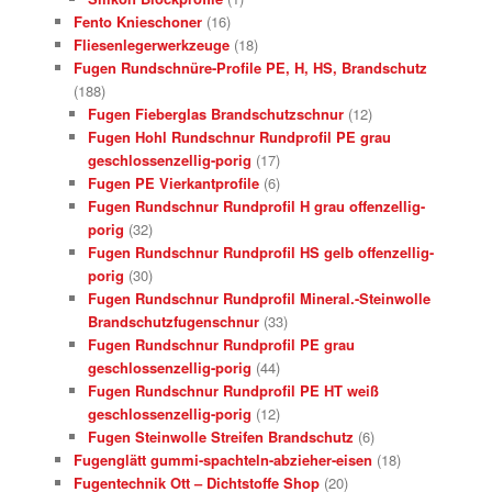
Fento Knieschoner
(16)
Fliesenlegerwerkzeuge
(18)
Fugen Rundschnüre-Profile PE, H, HS, Brandschutz
(188)
Fugen Fieberglas Brandschutzschnur
(12)
Fugen Hohl Rundschnur Rundprofil PE grau
geschlossenzellig-porig
(17)
Fugen PE Vierkantprofile
(6)
Fugen Rundschnur Rundprofil H grau offenzellig-
porig
(32)
Fugen Rundschnur Rundprofil HS gelb offenzellig-
porig
(30)
Fugen Rundschnur Rundprofil Mineral.-Steinwolle
Brandschutzfugenschnur
(33)
Fugen Rundschnur Rundprofil PE grau
geschlossenzellig-porig
(44)
Fugen Rundschnur Rundprofil PE HT weiß
geschlossenzellig-porig
(12)
Fugen Steinwolle Streifen Brandschutz
(6)
Fugenglätt gummi-spachteln-abzieher-eisen
(18)
Fugentechnik Ott – Dichtstoffe Shop
(20)