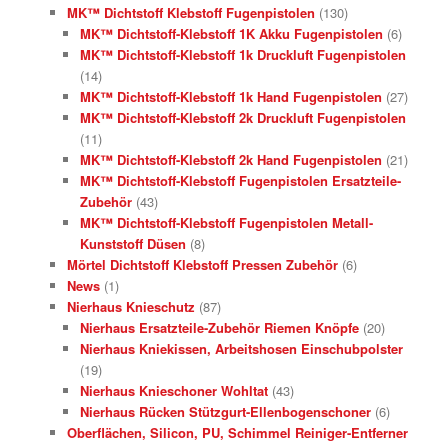
MK™ Dichtstoff Klebstoff Fugenpistolen
(130)
MK™ Dichtstoff-Klebstoff 1K Akku Fugenpistolen
(6)
MK™ Dichtstoff-Klebstoff 1k Druckluft Fugenpistolen
(14)
MK™ Dichtstoff-Klebstoff 1k Hand Fugenpistolen
(27)
MK™ Dichtstoff-Klebstoff 2k Druckluft Fugenpistolen
(11)
MK™ Dichtstoff-Klebstoff 2k Hand Fugenpistolen
(21)
MK™ Dichtstoff-Klebstoff Fugenpistolen Ersatzteile-
Zubehör
(43)
MK™ Dichtstoff-Klebstoff Fugenpistolen Metall-
Kunststoff Düsen
(8)
Mörtel Dichtstoff Klebstoff Pressen Zubehör
(6)
News
(1)
Nierhaus Knieschutz
(87)
Nierhaus Ersatzteile-Zubehör Riemen Knöpfe
(20)
Nierhaus Kniekissen, Arbeitshosen Einschubpolster
(19)
Nierhaus Knieschoner Wohltat
(43)
Nierhaus Rücken Stützgurt-Ellenbogenschoner
(6)
Oberflächen, Silicon, PU, Schimmel Reiniger-Entferner