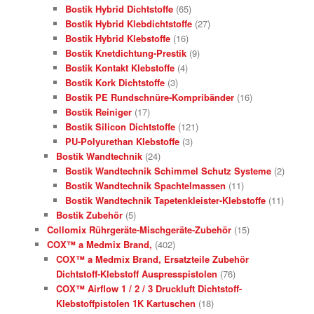
Bostik Hybrid Dichtstoffe
(65)
Bostik Hybrid Klebdichtstoffe
(27)
Bostik Hybrid Klebstoffe
(16)
Bostik Knetdichtung-Prestik
(9)
Bostik Kontakt Klebstoffe
(4)
Bostik Kork Dichtstoffe
(3)
Bostik PE Rundschnüre-Kompribänder
(16)
Bostik Reiniger
(17)
Bostik Silicon Dichtstoffe
(121)
PU-Polyurethan Klebstoffe
(3)
Bostik Wandtechnik
(24)
Bostik Wandtechnik Schimmel Schutz Systeme
(2)
Bostik Wandtechnik Spachtelmassen
(11)
Bostik Wandtechnik Tapetenkleister-Klebstoffe
(11)
Bostik Zubehör
(5)
Collomix Rührgeräte-Mischgeräte-Zubehör
(15)
COX™ a Medmix Brand,
(402)
COX™ a Medmix Brand, Ersatzteile Zubehör
Dichtstoff-Klebstoff Auspresspistolen
(76)
COX™ Airflow 1 / 2 / 3 Druckluft Dichtstoff-
Klebstoffpistolen 1K Kartuschen
(18)