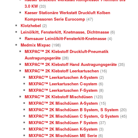
3.0 KW
(33)
Kaeser Stationäre Werkstatt Druckluft Kolben
Kompressoren Serie Eurocomp
(47)
Klotzhebel
(2)
Leinölkitt, Fensterkitt, Knetmasse, Dichtmasse
(6)
Ramsauer Leinölkitt-Fensterkitt-Knetmasse
(4)
Medmix Mixpac
(198)
MIXPAC™ 2K Klebstoff Druckluft-Pneumatik
Austragungsgeräte
(28)
MIXPAC™ 2K Klebstoff Hand Austragungsgeräte
(35)
MIXPAC™ 2K Klebstoff Leerkartuschen
(16)
MIXPAC™ Leerkartuschen A-System
(2)
MIXPAC™ Leerkartuschen C-system
(6)
MIXPAC™ Leerkartuschen F-System
(8)
MIXPAC™ 2K Klebstoff Mischdüsen
(123)
MIXPAC™ 2K Mischdüsen A-System
(15)
MIXPAC™ 2K Mischdüsen B System, S System
(20)
MIXPAC™ 2K Mischdüsen C System, Q System
(45)
MIXPAC™ 2K Mischdüsen F System
(37)
MIXPAC™ 2K Mischdüsen K-System
(3)
MIXPAC™ 2K Mischdüsen ME Serie
(6)