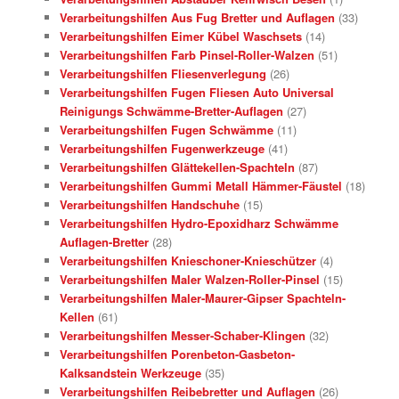
Verarbeitungshilfen Aus Fug Bretter und Auflagen
(33)
Verarbeitungshilfen Eimer Kübel Waschsets
(14)
Verarbeitungshilfen Farb Pinsel-Roller-Walzen
(51)
Verarbeitungshilfen Fliesenverlegung
(26)
Verarbeitungshilfen Fugen Fliesen Auto Universal
Reinigungs Schwämme-Bretter-Auflagen
(27)
Verarbeitungshilfen Fugen Schwämme
(11)
Verarbeitungshilfen Fugenwerkzeuge
(41)
Verarbeitungshilfen Glättekellen-Spachteln
(87)
Verarbeitungshilfen Gummi Metall Hämmer-Fäustel
(18)
Verarbeitungshilfen Handschuhe
(15)
Verarbeitungshilfen Hydro-Epoxidharz Schwämme
Auflagen-Bretter
(28)
Verarbeitungshilfen Knieschoner-Knieschützer
(4)
Verarbeitungshilfen Maler Walzen-Roller-Pinsel
(15)
Verarbeitungshilfen Maler-Maurer-Gipser Spachteln-
Kellen
(61)
Verarbeitungshilfen Messer-Schaber-Klingen
(32)
Verarbeitungshilfen Porenbeton-Gasbeton-
Kalksandstein Werkzeuge
(35)
Verarbeitungshilfen Reibebretter und Auflagen
(26)