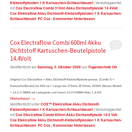
Klebstoffpistolen 1 K Kartuschen-Schlauchbeutel
|
Verschlagwortet
mit
Cox Electraflow Combi 310ml Akku Dichtstoffpistole 14.4Volt
,
Cox Elektraflow Akku Dichtstoff-Klebstoffpistolen 1 K Kartuschen-
Schlauchbeutel
,
PC Cox
|
Kommentar hinterlassen
Cox Electraflow Combi 600ml Akku
Dichtstoff Kartuschen-Beutelpistole
14.4Volt
Veröffentlicht am
Samstag, 3. Oktober 2009
von
Fugentechnik Ott
Original Cox
Electraflow = Akku Dichtstoff-Klebstoffpistole-presse, (Combi S =
Kartusche/Beutel) bis 600 ml = Länge bis 375mm, Ø 50mm, 82600 (Neues Modell
= 14,4 V NiMH) mit Ladegerät und einem 14,4-V-NiMH-Akku 1,4 AH.
Weiterlesen
→
Veröffentlicht unter
COX™ Elektraflow Akku Dichtstoff-
Klebstoffpistolen 1 K Kartuschen-Schlauchbeutel
|
Verschlagwortet
mit
Cox Electraflow Combi 600ml Akku Dichtstoffpisole 14.4 Volt
,
Cox Elektraflow Akku Dichtstoff-Klebstoffpistolen 1 K Kartuschen-
Schlauchbeutel
,
PC Cox
|
Kommentar hinterlassen