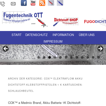
Hauptmenü
Zum Inhalt wechseln
Zum sekundären Inhalt wechseln
START
DATENSCHUTZ
INFORMATION
ÜBER UNS
IMPRESSUM
ARCHIV DER KATEGORIE:
COX™ ELEKTRAFLOW AKKU
DICHTSTOFF-KLEBSTOFFPISTOLEN 1 K KARTUSCHEN-
SCHLAUCHBEUTEL
COX™ a Medmix Brand, Akku Batterie 1K Dichtstoff-