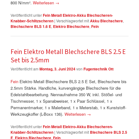
800 N/mm².
Weiterlesen
→
Veröffentlicht unter
Fein Metall Elektro-Akku Blechscheren-
Knabber-Schlitzscheren
|
Verschlagwortet mit
Akku Blechschere
,
Blechschere BLS 1.6 E
,
Elektro Blechschere
,
Fein
Fein Elektro Metall Blechschere BLS 2.5 E
Set bis 2.5mm
Veröffentlicht am
Montag, 3. Juni 2024
von
Fugentechnik Ott
Fein
Elektro Metall Blechschere BLS 2.5 E Set, Blechschere bis
2.5mm Stärke. Handliche, kurvengängige Blechschere für die
Edelstahlbearbeitung. Nennaufnahme 350 W, inkl. Stößel- und
Tischmesser, 1 x Spanabweiser, 1 x Paar Schlüssel, 1 x
Permanentmarker, 1 x Malerband, 1 x Meterstab, 1 x Kunststoff-
Werkzeugkoffer (L-Boxx 136).
Weiterlesen
→
Veröffentlicht unter
Fein Metall Elektro-Akku Blechscheren-
Knabber-Schlitzscheren
|
Verschlagwortet mit
Blechschere BLS 2.5
E
,
Elektro Blechschere
,
Fein