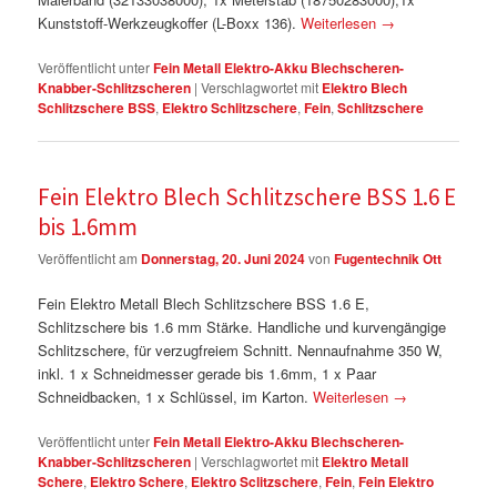
Kunststoff-Werkzeugkoffer (L-Boxx 136).
Weiterlesen
→
Veröffentlicht unter
Fein Metall Elektro-Akku Blechscheren-
Knabber-Schlitzscheren
|
Verschlagwortet mit
Elektro Blech
Schlitzschere BSS
,
Elektro Schlitzschere
,
Fein
,
Schlitzschere
Fein Elektro Blech Schlitzschere BSS 1.6 E
bis 1.6mm
Veröffentlicht am
Donnerstag, 20. Juni 2024
von
Fugentechnik Ott
Fein Elektro Metall Blech Schlitzschere BSS 1.6 E,
Schlitzschere bis 1.6 mm Stärke. Handliche und kurvengängige
Schlitzschere, für verzugfreiem Schnitt. Nennaufnahme 350 W,
inkl. 1 x Schneidmesser gerade bis 1.6mm, 1 x Paar
Schneidbacken, 1 x Schlüssel, im Karton.
Weiterlesen
→
Veröffentlicht unter
Fein Metall Elektro-Akku Blechscheren-
Knabber-Schlitzscheren
|
Verschlagwortet mit
Elektro Metall
Schere
,
Elektro Schere
,
Elektro Sclitzschere
,
Fein
,
Fein Elektro