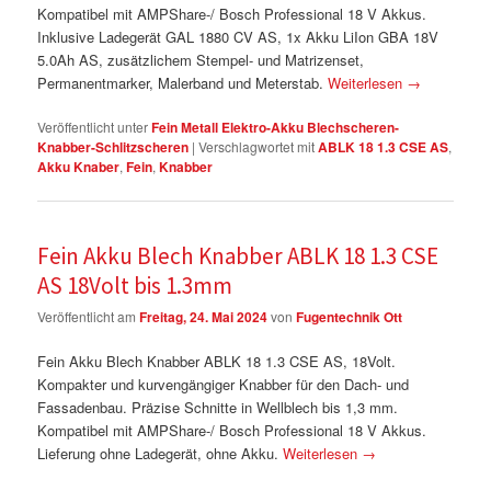
Kompatibel mit AMPShare-/ Bosch Professional 18 V Akkus.
Inklusive Ladegerät GAL 1880 CV AS, 1x Akku LiIon GBA 18V
5.0Ah AS, zusätzlichem Stempel- und Matrizenset,
Permanentmarker, Malerband und Meterstab.
Weiterlesen
→
Veröffentlicht unter
Fein Metall Elektro-Akku Blechscheren-
Knabber-Schlitzscheren
|
Verschlagwortet mit
ABLK 18 1.3 CSE AS
,
Akku Knaber
,
Fein
,
Knabber
Fein Akku Blech Knabber ABLK 18 1.3 CSE
AS 18Volt bis 1.3mm
Veröffentlicht am
Freitag, 24. Mai 2024
von
Fugentechnik Ott
Fein Akku Blech Knabber ABLK 18 1.3 CSE AS, 18Volt.
Kompakter und kurvengängiger Knabber für den Dach- und
Fassadenbau. Präzise Schnitte in Wellblech bis 1,3 mm.
Kompatibel mit AMPShare-/ Bosch Professional 18 V Akkus.
Lieferung ohne Ladegerät, ohne Akku.
Weiterlesen
→