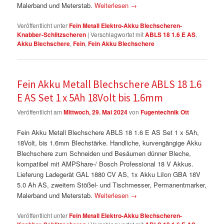
Malerband und Meterstab.
Weiterlesen
→
Veröffentlicht unter
Fein Metall Elektro-Akku Blechscheren-
Knabber-Schlitzscheren
|
Verschlagwortet mit
ABLS 18 1.6 E AS
,
Akku Blechschere
,
Fein
,
Fein Akku Blechschere
Fein Akku Metall Blechschere ABLS 18 1.6
E AS Set 1 x 5Ah 18Volt bis 1.6mm
Veröffentlicht am
Mittwoch, 29. Mai 2024
von
Fugentechnik Ott
Fein Akku Metall Blechschere ABLS 18 1.6 E AS Set 1 x 5Ah,
18Volt, bis 1.6mm Blechstärke. Handliche, kurvengängige Akku
Blechschere zum Schneiden und Besäumen dünner Bleche,
kompatibel mit AMPShare-/ Bosch Professional 18 V Akkus.
Lieferung Ladegerät GAL 1880 CV AS, 1x Akku LiIon GBA 18V
5.0 Ah AS, zweitem Stößel- und Tischmesser, Permanentmarker,
Malerband und Meterstab.
Weiterlesen
→
Veröffentlicht unter
Fein Metall Elektro-Akku Blechscheren-