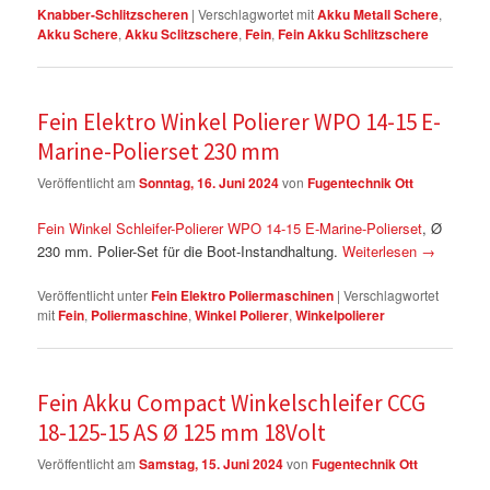
Knabber-Schlitzscheren
|
Verschlagwortet mit
Akku Metall Schere
,
Akku Schere
,
Akku Sclitzschere
,
Fein
,
Fein Akku Schlitzschere
Fein Elektro Winkel Polierer WPO 14-15 E-
Marine-Polierset 230 mm
Veröffentlicht am
Sonntag, 16. Juni 2024
von
Fugentechnik Ott
Fein Winkel Schleifer-Polierer WPO 14-15 E-Marine-Polierset
, Ø
230 mm. Polier-Set für die Boot-Instandhaltung.
Weiterlesen
→
Veröffentlicht unter
Fein Elektro Poliermaschinen
|
Verschlagwortet
mit
Fein
,
Poliermaschine
,
Winkel Polierer
,
Winkelpolierer
Fein Akku Compact Winkelschleifer CCG
18-125-15 AS Ø 125 mm 18Volt
Veröffentlicht am
Samstag, 15. Juni 2024
von
Fugentechnik Ott