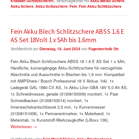
Knabber-Schlitzscheren
|
Verschlagwortet mit
Akku Metall Schere
,
Akku Schere
,
Akku Sclitzschere
,
Fein
,
Fein Akku Schlitzschere
Fein Akku Blech Schlitzschere ABSS 1.6 E
AS Set 18Volt 1 x 5Ah bis 1.6mm
Veröffentlicht am
Dienstag, 18. Juni 2024
von
Fugentechnik Ott
Fein Akku Blech Schlitzschere ABSS 18 1.6 E AS Set 1 x 5Ah,
Handliche, kurvengängige Akku-Schlitzschere für verzugsfreie
Abschnitte und Ausschnitte in Blechen bis 1,6 mm. Kompatibel
mit AMPShare-/ Bosch Professional 18 V Akkus. Inkl. 1x
Ladegerät GAL 1880 CV AS, 1x Akku LiIon GBA 18V 5.0 Ah AS,
1x Schneidmesser, gerade (31308150009) montiert, 1x Paar
Schneidbacken (31308153014) montiert, 1x
Innensechskantschlüssel 2,5 mm, 1x Kurvenmesser
(31308151008), 1x Permanentmarker, 1x Malerband, 1x
Meterstab, 1x Kunststoff-Werkzeugkoffer (L-Boxx 136).
Weiterlesen
→
Veröffentlicht unter