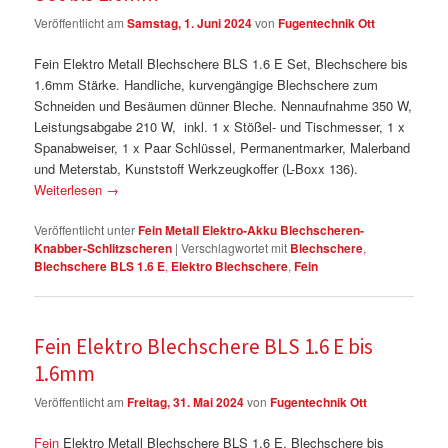
Veröffentlicht am
Samstag, 1. Juni 2024
von
Fugentechnik Ott
Fein Elektro Metall Blechschere BLS 1.6 E Set, Blechschere bis
1.6mm Stärke. Handliche, kurvengängige Blechschere zum
Schneiden und Besäumen dünner Bleche. Nennaufnahme 350 W,
Leistungsabgabe 210 W, inkl. 1 x Stößel- und Tischmesser, 1 x
Spanabweiser, 1 x Paar Schlüssel, Permanentmarker, Malerband
und Meterstab, Kunststoff Werkzeugkoffer (L-Boxx 136).
Weiterlesen
→
Veröffentlicht unter
Fein Metall Elektro-Akku Blechscheren-
Knabber-Schlitzscheren
|
Verschlagwortet mit
Blechschere
,
Blechschere BLS 1.6 E
,
Elektro Blechschere
,
Fein
Fein Elektro Blechschere BLS 1.6 E bis
1.6mm
Veröffentlicht am
Freitag, 31. Mai 2024
von
Fugentechnik Ott
Fein
Elektro Metall Blechschere BLS 1.6 E, Blechschere bis