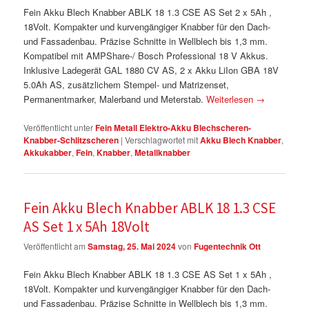
Fein Akku Blech Knabber ABLK 18 1.3 CSE AS Set 2 x 5Ah ,
18Volt. Kompakter und kurvengängiger Knabber für den Dach-
und Fassadenbau. Präzise Schnitte in Wellblech bis 1,3 mm.
Kompatibel mit AMPShare-/ Bosch Professional 18 V Akkus.
Inklusive Ladegerät GAL 1880 CV AS, 2 x Akku LiIon GBA 18V
5.0Ah AS, zusätzlichem Stempel- und Matrizenset,
Permanentmarker, Malerband und Meterstab.
Weiterlesen
→
Veröffentlicht unter
Fein Metall Elektro-Akku Blechscheren-
Knabber-Schlitzscheren
|
Verschlagwortet mit
Akku Blech Knabber
,
Akkukabber
,
Fein
,
Knabber
,
Metallknabber
Fein Akku Blech Knabber ABLK 18 1.3 CSE
AS Set 1 x 5Ah 18Volt
Veröffentlicht am
Samstag, 25. Mai 2024
von
Fugentechnik Ott
Fein Akku Blech Knabber ABLK 18 1.3 CSE AS Set 1 x 5Ah ,
18Volt. Kompakter und kurvengängiger Knabber für den Dach-
und Fassadenbau. Präzise Schnitte in Wellblech bis 1,3 mm.