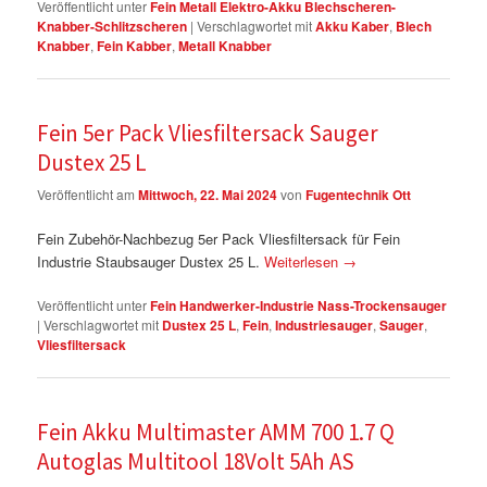
Veröffentlicht unter
Fein Metall Elektro-Akku Blechscheren-
Knabber-Schlitzscheren
|
Verschlagwortet mit
Akku Kaber
,
Blech
Knabber
,
Fein Kabber
,
Metall Knabber
Fein 5er Pack Vliesfiltersack Sauger
Dustex 25 L
Veröffentlicht am
Mittwoch, 22. Mai 2024
von
Fugentechnik Ott
Fein Zubehör-Nachbezug 5er Pack Vliesfiltersack für Fein
Industrie Staubsauger Dustex 25 L.
Weiterlesen
→
Veröffentlicht unter
Fein Handwerker-Industrie Nass-Trockensauger
|
Verschlagwortet mit
Dustex 25 L
,
Fein
,
Industriesauger
,
Sauger
,
Vliesfiltersack
Fein Akku Multimaster AMM 700 1.7 Q
Autoglas Multitool 18Volt 5Ah AS