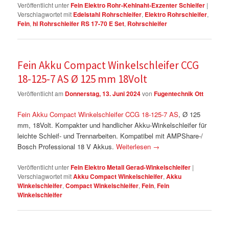
Veröffentlicht unter
Fein Elektro Rohr-Kehlnaht-Exzenter Schleifer
|
Verschlagwortet mit
Edelstahl Rohrschleifer
,
Elektro Rohrschleifer
,
Fein
,
hl Rohrschleifer RS 17-70 E Set
,
Rohrschleifer
Fein Akku Compact Winkelschleifer CCG
18-125-7 AS Ø 125 mm 18Volt
Veröffentlicht am
Donnerstag, 13. Juni 2024
von
Fugentechnik Ott
Fein Akku Compact Winkelschleifer CCG 18-125-7 AS
, Ø 125
mm, 18Volt. Kompakter und handlicher Akku-Winkelschleifer für
leichte Schleif- und Trennarbeiten. Kompatibel mit AMPShare-/
Bosch Professional 18 V Akkus.
Weiterlesen
→
Veröffentlicht unter
Fein Elektro Metall Gerad-Winkelschleifer
|
Verschlagwortet mit
Akku Compact Winkelschleifer
,
Akku
Winkelschleifer
,
Compact Winkelschleifer
,
Fein
,
Fein
Winkelschleifer