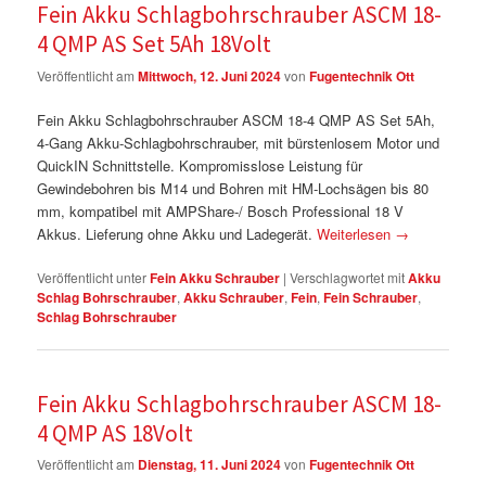
Fein Akku Schlagbohrschrauber ASCM 18-
4 QMP AS Set 5Ah 18Volt
Veröffentlicht am
Mittwoch, 12. Juni 2024
von
Fugentechnik Ott
Fein Akku Schlagbohrschrauber ASCM 18-4 QMP AS Set 5Ah,
4-Gang Akku-Schlagbohrschrauber, mit bürstenlosem Motor und
QuickIN Schnittstelle. Kompromisslose Leistung für
Gewindebohren bis M14 und Bohren mit HM-Lochsägen bis 80
mm, kompatibel mit AMPShare-/ Bosch Professional 18 V
Akkus. Lieferung ohne Akku und Ladegerät.
Weiterlesen
→
Veröffentlicht unter
Fein Akku Schrauber
|
Verschlagwortet mit
Akku
Schlag Bohrschrauber
,
Akku Schrauber
,
Fein
,
Fein Schrauber
,
Schlag Bohrschrauber
Fein Akku Schlagbohrschrauber ASCM 18-
4 QMP AS 18Volt
Veröffentlicht am
Dienstag, 11. Juni 2024
von
Fugentechnik Ott