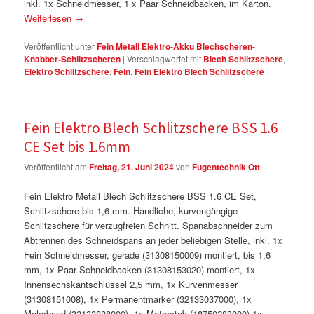
inkl. 1x Schneidmesser, 1 x Paar Schneidbacken, im Karton.
Weiterlesen
→
Veröffentlicht unter
Fein Metall Elektro-Akku Blechscheren-
Knabber-Schlitzscheren
|
Verschlagwortet mit
Blech Schlitzschere
,
Elektro Schlitzschere
,
Fein
,
Fein Elektro Blech Schlitzschere
Fein Elektro Blech Schlitzschere BSS 1.6
CE Set bis 1.6mm
Veröffentlicht am
Freitag, 21. Juni 2024
von
Fugentechnik Ott
Fein Elektro Metall Blech Schlitzschere BSS 1.6 CE Set,
Schlitzschere bis 1,6 mm. Handliche, kurvengängige
Schlitzschere für verzugfreien Schnitt. Spanabschneider zum
Abtrennen des Schneidspans an jeder beliebigen Stelle, inkl. 1x
Fein Schneidmesser, gerade (31308150009) montiert, bis 1,6
mm, 1x Paar Schneidbacken (31308153020) montiert, 1x
Innensechskantschlüssel 2,5 mm, 1x Kurvenmesser
(31308151008), 1x Permanentmarker (32133037000), 1x
Malerband (32133038000), 1x Meterstab (18750283000),1x