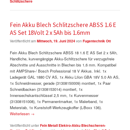
Schlitzschere
Fein Akku Blech Schlitzschere ABSS 1.6 E
AS Set 18Volt 2 x 5Ah bis 1.6mm
Veröffentlicht am
Mittwoch, 19. Juni 2024
von
Fugentechnik Ott
Fein Akku Blech Schlitzschere ABSS 18 1.6 E AS Set 2 x 5Ah,
Handliche, kurvengängige Akku-Schlitzschere für verzugsfreie
Abschnitte und Ausschnitte in Blechen bis 1,6 mm. Kompatibel
mit AMPShare-/ Bosch Professional 18 V Akkus. Inkl. 1x
Ladegerät GAL 1880 CV AS, 1x Akku LiIon GBA 18V 5.0 Ah AS,
1x Schneidmesser, gerade (31308150009) montiert, 1x Paar
Schneidbacken (31308153014) montiert, 1x
Innensechskantschlüssel 2,5 mm, 1x Kurvenmesser
(31308151008), 1x Permanentmarker, 1x Malerband, 1x
Meterstab, 1x Kunststoff-Werkzeugkoffer (L-Boxx 136).
Weiterlesen
→
Veröffentlicht unter
Fein Metall Elektro-Akku Blechscheren-