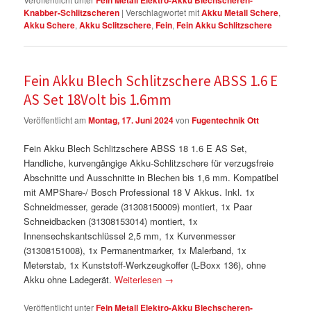
Fein Metall Elektro-Akku Blechscheren-
Knabber-Schlitzscheren
|
Verschlagwortet mit
Akku Metall Schere
,
Akku Schere
,
Akku Sclitzschere
,
Fein
,
Fein Akku Schlitzschere
Fein Akku Blech Schlitzschere ABSS 1.6 E
AS Set 18Volt bis 1.6mm
Veröffentlicht am
Montag, 17. Juni 2024
von
Fugentechnik Ott
Fein Akku Blech Schlitzschere ABSS 18 1.6 E AS Set,
Handliche, kurvengängige Akku-Schlitzschere für verzugsfreie
Abschnitte und Ausschnitte in Blechen bis 1,6 mm. Kompatibel
mit AMPShare-/ Bosch Professional 18 V Akkus. Inkl. 1x
Schneidmesser, gerade (31308150009) montiert, 1x Paar
Schneidbacken (31308153014) montiert, 1x
Innensechskantschlüssel 2,5 mm, 1x Kurvenmesser
(31308151008), 1x Permanentmarker, 1x Malerband, 1x
Meterstab, 1x Kunststoff-Werkzeugkoffer (L-Boxx 136), ohne
Akku ohne Ladegerät.
Weiterlesen
→
Veröffentlicht unter
Fein Metall Elektro-Akku Blechscheren-