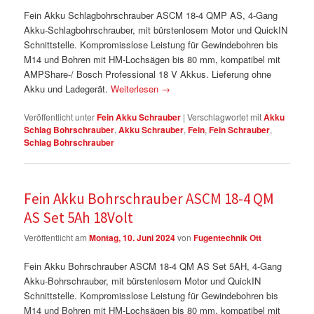
Fein Akku Schlagbohrschrauber ASCM 18-4 QMP AS, 4-Gang
Akku-Schlagbohrschrauber, mit bürstenlosem Motor und QuickIN
Schnittstelle. Kompromisslose Leistung für Gewindebohren bis
M14 und Bohren mit HM-Lochsägen bis 80 mm, kompatibel mit
AMPShare-/ Bosch Professional 18 V Akkus. Lieferung ohne
Akku und Ladegerät.
Weiterlesen
→
Veröffentlicht unter
Fein Akku Schrauber
|
Verschlagwortet mit
Akku
Schlag Bohrschrauber
,
Akku Schrauber
,
Fein
,
Fein Schrauber
,
Schlag Bohrschrauber
Fein Akku Bohrschrauber ASCM 18-4 QM
AS Set 5Ah 18Volt
Veröffentlicht am
Montag, 10. Juni 2024
von
Fugentechnik Ott
Fein Akku Bohrschrauber ASCM 18-4 QM AS Set 5AH, 4-Gang
Akku-Bohrschrauber, mit bürstenlosem Motor und QuickIN
Schnittstelle. Kompromisslose Leistung für Gewindebohren bis
M14 und Bohren mit HM-Lochsägen bis 80 mm, kompatibel mit