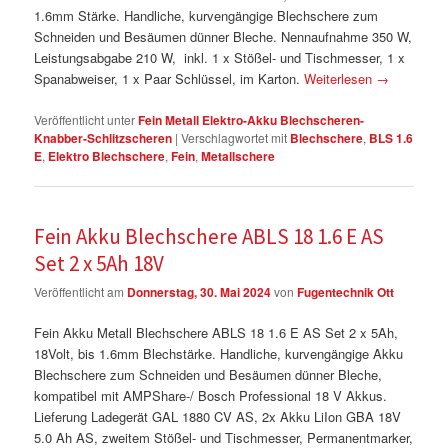
1.6mm Stärke. Handliche, kurvengängige Blechschere zum
Schneiden und Besäumen dünner Bleche. Nennaufnahme 350 W,
Leistungsabgabe 210 W, inkl. 1 x Stößel- und Tischmesser, 1 x
Spanabweiser, 1 x Paar Schlüssel, im Karton.
Weiterlesen
→
Veröffentlicht unter
Fein Metall Elektro-Akku Blechscheren-
Knabber-Schlitzscheren
|
Verschlagwortet mit
Blechschere
,
BLS 1.6
E
,
Elektro Blechschere
,
Fein
,
Metallschere
Fein Akku Blechschere ABLS 18 1.6 E AS
Set 2 x 5Ah 18V
Veröffentlicht am
Donnerstag, 30. Mai 2024
von
Fugentechnik Ott
Fein Akku Metall Blechschere ABLS 18 1.6 E AS Set 2 x 5Ah,
18Volt, bis 1.6mm Blechstärke. Handliche, kurvengängige Akku
Blechschere zum Schneiden und Besäumen dünner Bleche,
kompatibel mit AMPShare-/ Bosch Professional 18 V Akkus.
Lieferung Ladegerät GAL 1880 CV AS, 2x Akku LiIon GBA 18V
5.0 Ah AS, zweitem Stößel- und Tischmesser, Permanentmarker,