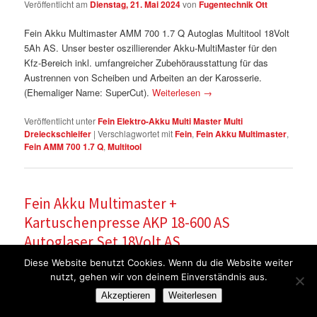
Veröffentlicht am
Dienstag, 21. Mai 2024
von
Fugentechnik Ott
Fein Akku Multimaster AMM 700 1.7 Q Autoglas Multitool 18Volt
5Ah AS. Unser bester oszillierender Akku-MultiMaster für den
Kfz-Bereich inkl. umfangreicher Zubehörausstattung für das
Austrennen von Scheiben und Arbeiten an der Karosserie.
(Ehemaliger Name: SuperCut).
Weiterlesen
→
Veröffentlicht unter
Fein Elektro-Akku Multi Master Multi
Dreieckschleifer
|
Verschlagwortet mit
Fein
,
Fein Akku Multimaster
,
Fein AMM 700 1.7 Q
,
Multitool
Fein Akku Multimaster +
Kartuschenpresse AKP 18-600 AS
Autoglaser Set 18Volt AS
Veröffentlicht am
Montag, 20. Mai 2024
von
Fugentechnik Ott
Diese Website benutzt Cookies. Wenn du die Website weiter
nutzt, gehen wir von deinem Einverständnis aus.
Fein Akku Multimaster AMM 700 1.7 Q + Akku-
Akzeptieren
Weiterlesen
Kartuschenpresse AKP 18-600 AS 18Volt AS.
Weiterlesen
→