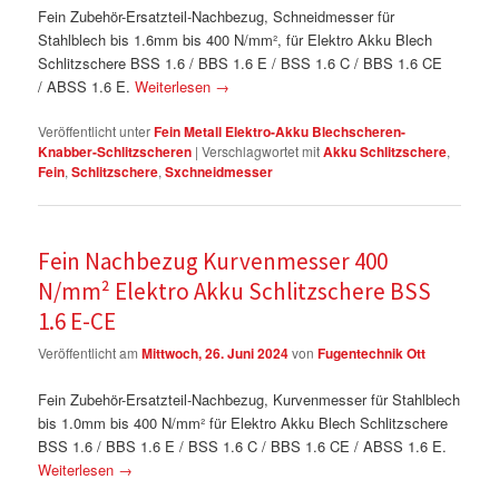
Fein Zubehör-Ersatzteil-Nachbezug, Schneidmesser für
Stahlblech bis 1.6mm bis 400 N/mm², für Elektro Akku Blech
Schlitzschere BSS 1.6 / BBS 1.6 E / BSS 1.6 C / BBS 1.6 CE
/ ABSS 1.6 E.
Weiterlesen
→
Veröffentlicht unter
Fein Metall Elektro-Akku Blechscheren-
Knabber-Schlitzscheren
|
Verschlagwortet mit
Akku Schlitzschere
,
Fein
,
Schlitzschere
,
Sxchneidmesser
Fein Nachbezug Kurvenmesser 400
N/mm² Elektro Akku Schlitzschere BSS
1.6 E-CE
Veröffentlicht am
Mittwoch, 26. Juni 2024
von
Fugentechnik Ott
Fein Zubehör-Ersatzteil-Nachbezug, Kurvenmesser für Stahlblech
bis 1.0mm bis 400 N/mm² für Elektro Akku Blech Schlitzschere
BSS 1.6 / BBS 1.6 E / BSS 1.6 C / BBS 1.6 CE / ABSS 1.6 E.
Weiterlesen
→