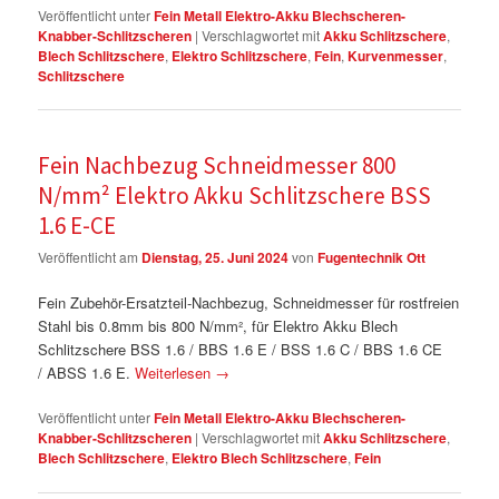
Veröffentlicht unter
Fein Metall Elektro-Akku Blechscheren-
Knabber-Schlitzscheren
|
Verschlagwortet mit
Akku Schlitzschere
,
Blech Schlitzschere
,
Elektro Schlitzschere
,
Fein
,
Kurvenmesser
,
Schlitzschere
Fein Nachbezug Schneidmesser 800
N/mm² Elektro Akku Schlitzschere BSS
1.6 E-CE
Veröffentlicht am
Dienstag, 25. Juni 2024
von
Fugentechnik Ott
Fein Zubehör-Ersatzteil-Nachbezug, Schneidmesser für rostfreien
Stahl bis 0.8mm bis 800 N/mm², für Elektro Akku Blech
Schlitzschere BSS 1.6 / BBS 1.6 E / BSS 1.6 C / BBS 1.6 CE
/ ABSS 1.6 E.
Weiterlesen
→
Veröffentlicht unter
Fein Metall Elektro-Akku Blechscheren-
Knabber-Schlitzscheren
|
Verschlagwortet mit
Akku Schlitzschere
,
Blech Schlitzschere
,
Elektro Blech Schlitzschere
,
Fein