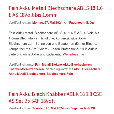
Fein Akku Metall Blechschere ABLS 18 1.6
E AS 18Volt bis 1.6mm
Veröffentlicht am
Montag, 27. Mai 2024
von
Fugentechnik Ott
Fein Akku Metall Blechschere ABLS 18 1.6 E AS, 18Volt, bis
1.6mm Blechstärke. Handliche, kurvengängige Akku
Blechschere zum Schneiden und Besäumen dünner Bleche,
kompatibel mit AMPShare-/ Bosch Professional 18 V Akkus.
Lieferung ohne Akku und Ladegerät.
Weiterlesen
→
Veröffentlicht unter
Fein Metall Elektro-Akku Blechscheren-
Knabber-Schlitzscheren
|
Verschlagwortet mit
Akku Blechschere
,
Akku Metall Blechschere
,
Blechschere
,
Fein
Fein Akku Blech Knabber ABLK 18 1.3 CSE
AS Set 2 x 5Ah 18Volt
Veröffentlicht am
Sonntag, 26. Mai 2024
von
Fugentechnik Ott