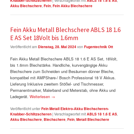
Knabber-Schlitzscheren
|
Verschlagwortet mit
ABLS 18 1.6 E AS
,
Akku Blechschere
,
Fein
,
Fein Akku Blechschere
Fein Akku Metall Blechschere ABLS 18 1.6
E AS Set 18Volt bis 1.6mm
Veröffentlicht am
Dienstag, 28. Mai 2024
von
Fugentechnik Ott
Fein Akku Metall Blechschere ABLS 18 1.6 E AS Set, 18Volt,
bis 1.6mm Blechstärke. Handliche, kurvengängige Akku
Blechschere zum Schneiden und Besäumen dünner Bleche,
kompatibel mit AMPShare-/ Bosch Professional 18 V Akkus.
Lieferung Inklusive zweitem Stößel- und Tischmesser,
Permanentmarker, Malerband und Meterstab, ohne Akku und
Ladegerät.
Weiterlesen
→
Veröffentlicht unter
Fein Metall Elektro-Akku Blechscheren-
Knabber-Schlitzscheren
|
Verschlagwortet mit
ABLS 18 1.6 E AS
,
Akku Blechschere
,
Blechschere
,
Fein
,
Metall Blechschere