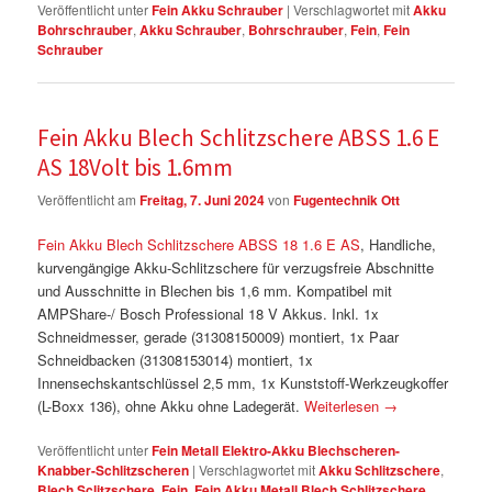
Veröffentlicht unter
Fein Akku Schrauber
|
Verschlagwortet mit
Akku
Bohrschrauber
,
Akku Schrauber
,
Bohrschrauber
,
Fein
,
Fein
Schrauber
Fein Akku Blech Schlitzschere ABSS 1.6 E
AS 18Volt bis 1.6mm
Veröffentlicht am
Freitag, 7. Juni 2024
von
Fugentechnik Ott
Fein Akku Blech Schlitzschere ABSS 18 1.6 E AS
, Handliche,
kurvengängige Akku-Schlitzschere für verzugsfreie Abschnitte
und Ausschnitte in Blechen bis 1,6 mm. Kompatibel mit
AMPShare-/ Bosch Professional 18 V Akkus. Inkl. 1x
Schneidmesser, gerade (31308150009) montiert, 1x Paar
Schneidbacken (31308153014) montiert, 1x
Innensechskantschlüssel 2,5 mm, 1x Kunststoff-Werkzeugkoffer
(L-Boxx 136), ohne Akku ohne Ladegerät.
Weiterlesen
→
Veröffentlicht unter
Fein Metall Elektro-Akku Blechscheren-
Knabber-Schlitzscheren
|
Verschlagwortet mit
Akku Schlitzschere
,
Blech Sclitzschere
,
Fein
,
Fein Akku Metall Blech Schlitzschere