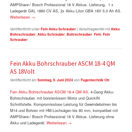
AMPShare-/ Bosch Professional 18 V Akkus. Lieferung, 1 x
Ladegerät GAL 1880 CV AS, 2x Akku LiIon GBA 18V 5.0 Ah AS.
Weiterlesen
→
Veröffentlicht unter
Fein Akku Schrauber
|
Verschlagwortet mit
Akku
Bohrschrauber
,
Akku Schrauber
,
Bohrschrauber
,
Fein
,
Fein
Schrauber
Fein Akku Bohrschrauber ASCM 18-4 QM
AS 18Volt
Veröffentlicht am
Sonntag, 9. Juni 2024
von
Fugentechnik Ott
Fein Akku Bohrschrauber ASCM 18-4 QM AS
, 4-Gang Akku-
Bohrschrauber, mit bürstenlosem Motor und QuickIN
Schnittstelle. Kompromisslose Leistung für Gewindebohren bis
M14 und Bohren mit HM-Lochsägen bis 80 mm, kompatibel mit
AMPShare-/ Bosch Professional 18 V Akkus. Lieferung ohne
Akku und Ladegerät.
Weiterlesen
→