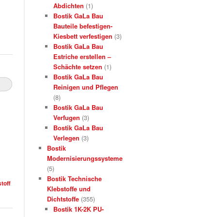
Abdichten
(1)
Bostik GaLa Bau
Bauteile befestigen-
Kiesbett verfestigen
(3)
Bostik GaLa Bau
Estriche erstellen –
Schächte setzen
(1)
Bostik GaLa Bau
Reinigen und Pflegen
(8)
Bostik GaLa Bau
Verfugen
(3)
Bostik GaLa Bau
Verlegen
(3)
Bostik
Modernisierungssysteme
(5)
Bostik Technische
toff
Klebstoffe und
Dichtstoffe
(355)
Bostik 1K-2K PU-