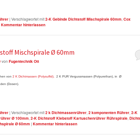
ührer
|
Verschlagwortet mit
2-K Gebinde Dichtstoff Mischspirale 60mm
,
Cox
|
Kommentar hinterlassen
stoff Mischspirale Ø 60mm
9
von
Fugentechnik Ott
chen von
2 K Dichtmassen (Polysulfid),
2 K PUR Vergussmassen (Polyurethan), in Ø
nden (Dosen).
ührer
|
Verschlagwortet mit
2 k Dichtmassenrührer
,
2 komponenten Rührer
,
2-K
enrührer Ø 100mm
,
2-K Dichtstoff Klebstoff Kartuschenrührer Rührspirale
,
Dichts
chspirale Ø 60mm
|
Kommentar hinterlassen