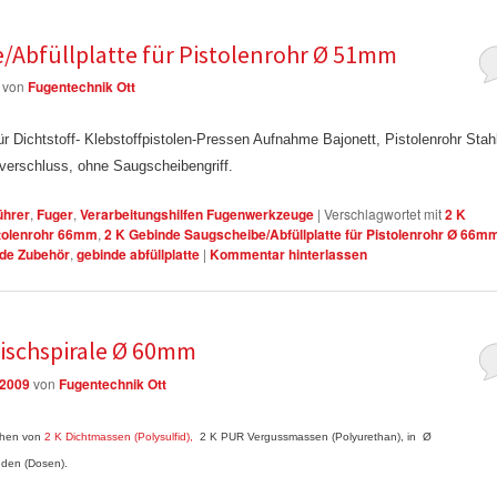
/Abfüllplatte für Pistolenrohr Ø 51mm
von
Fugentechnik Ott
r Dichtstoff- Klebstoffpistolen-Pressen Aufnahme Bajonett, Pistolenrohr Stah
verschluss, ohne Saugscheibengriff.
ührer
,
Fuger
,
Verarbeitungshilfen Fugenwerkzeuge
|
Verschlagwortet mit
2 K
stolenrohr 66mm
,
2 K Gebinde Saugscheibe/Abfüllplatte für Pistolenrohr Ø 66m
nde Zubehör
,
gebinde abfüllplatte
|
Kommentar hinterlassen
Mischspirale Ø 60mm
 2009
von
Fugentechnik Ott
chen von
2 K Dichtmassen (Polysulfid),
2 K PUR Vergussmassen (Polyurethan), in Ø
nden (Dosen).