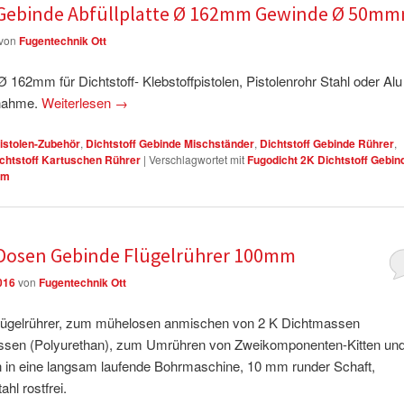
f Gebinde Abfüllplatte Ø 162mm Gewinde Ø 50m
von
Fugentechnik Ott
Ø 162mm für Dichtstoff- Klebstoffpistolen, Pistolenrohr Stahl oder Alu
fnahme.
Weiterlesen
→
istolen-Zubehör
,
Dichtstoff Gebinde Mischständer
,
Dichtstoff Gebinde Rührer
,
chtstoff Kartuschen Rührer
|
Verschlagwortet mit
Fugodicht 2K Dichtstoff Gebin
mm
f Dosen Gebinde Flügelrührer 100mm
016
von
Fugentechnik Ott
Flügelrührer, zum mühelosen anmischen von 2 K Dichtmassen
ssen (Polyurethan), zum Umrühren von Zweikomponenten-Kitten un
in eine langsam laufende Bohrmaschine, 10 mm runder Schaft,
hl rostfrei.