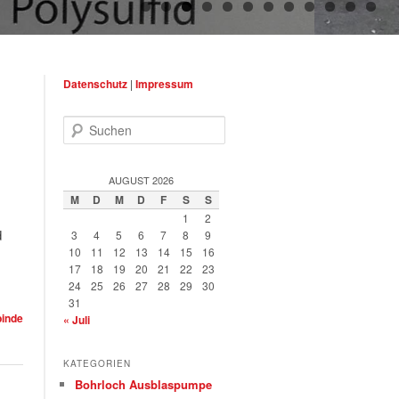
Datenschutz
|
Impressum
Suchen
AUGUST 2026
M
D
M
D
F
S
S
1
2
d
3
4
5
6
7
8
9
10
11
12
13
14
15
16
17
18
19
20
21
22
23
24
25
26
27
28
29
30
31
binde
« Juli
KATEGORIEN
Bohrloch Ausblaspumpe