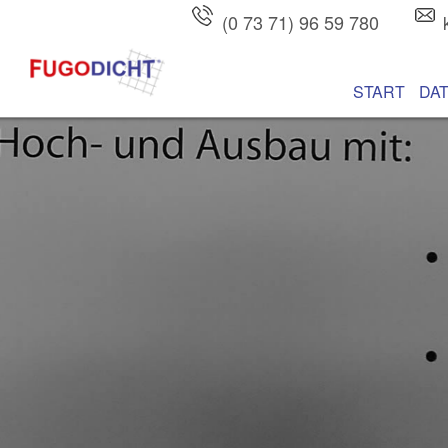
(0 73 71) 96 59 780
Hauptmenü
Zum Inhalt wec
Zum sekundären
START
DA