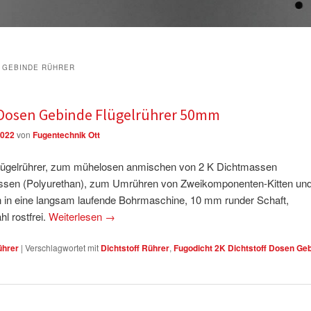
 GEBINDE RÜHRER
f Dosen Gebinde Flügelrührer 50mm
2022
von
Fugentechnik Ott
Flügelrührer, zum mühelosen anmischen von 2 K Dichtmassen
ssen (Polyurethan), zum Umrühren von Zweikomponenten-Kitten un
in eine langsam laufende Bohrmaschine, 10 mm runder Schaft,
hl rostfrei.
Weiterlesen
→
ührer
|
Verschlagwortet mit
Dichtstoff Rührer
,
Fugodicht 2K Dichtstoff Dosen Ge