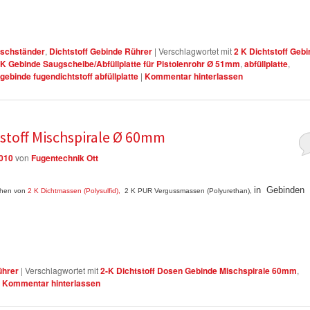
ischständer
,
Dichtstoff Gebinde Rührer
|
Verschlagwortet mit
2 K Dichtstoff Geb
 K Gebinde Saugscheibe/Abfüllplatte für Pistolenrohr Ø 51mm
,
abfüllplatte
,
gebinde fugendichtstoff abfüllplatte
|
Kommentar hinterlassen
stoff Mischspirale Ø 60mm
2010
von
Fugentechnik Ott
in Gebinden
chen von
2 K Dichtmassen (Polysulfid),
2 K PUR Vergussmassen (Polyurethan),
ührer
|
Verschlagwortet mit
2-K Dichtstoff Dosen Gebinde Mischspirale 60mm
,
|
Kommentar hinterlassen