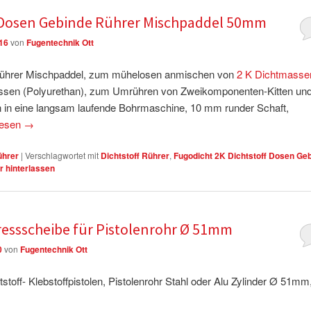
f Dosen Gebinde Rührer Mischpaddel 50mm
16
von
Fugentechnik Ott
 Rührer Mischpaddel, zum mühelosen anmischen von
2 K Dichtmasse
en (Polyurethan), zum Umrühren von Zweikomponenten-Kitten un
in eine langsam laufende Bohrmaschine, 10 mm runder Schaft,
lesen
→
ührer
|
Verschlagwortet mit
Dichtstoff Rührer
,
Fugodicht 2K Dichtstoff Dosen Ge
 hinterlassen
Pressscheibe für Pistolenrohr Ø 51mm
0
von
Fugentechnik Ott
toff- Klebstoffpistolen, Pistolenrohr Stahl oder Alu Zylinder Ø 51mm