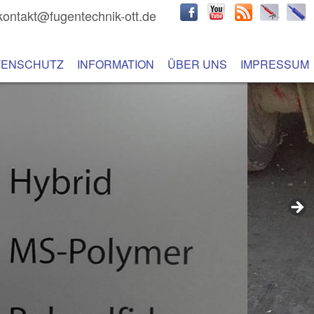
kontakt@fugentechnik-ott.de
hseln
 Inhalt wechseln
TENSCHUTZ
INFORMATION
ÜBER UNS
IMPRESSUM