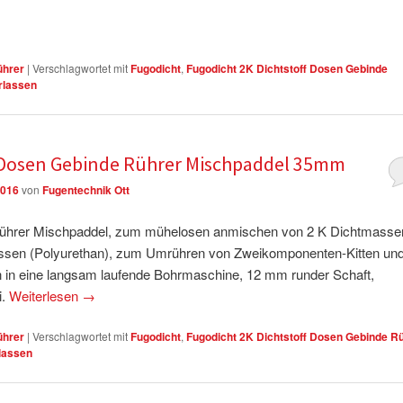
ührer
|
Verschlagwortet mit
Fugodicht
,
Fugodicht 2K Dichtstoff Dosen Gebinde
rlassen
f Dosen Gebinde Rührer Mischpaddel 35mm
2016
von
Fugentechnik Ott
 Rührer Mischpaddel, zum mühelosen anmischen von 2 K Dichtmasse
ssen (Polyurethan), zum Umrühren von Zweikomponenten-Kitten un
in eine langsam laufende Bohrmaschine, 12 mm runder Schaft,
i.
Weiterlesen
→
ührer
|
Verschlagwortet mit
Fugodicht
,
Fugodicht 2K Dichtstoff Dosen Gebinde R
lassen