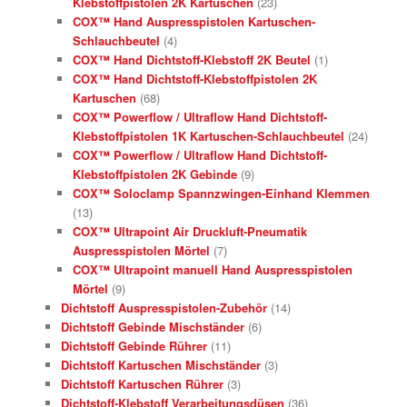
Klebstoffpistolen 2K Kartuschen
(23)
COX™ Hand Auspresspistolen Kartuschen-
Schlauchbeutel
(4)
COX™ Hand Dichtstoff-Klebstoff 2K Beutel
(1)
COX™ Hand Dichtstoff-Klebstoffpistolen 2K
Kartuschen
(68)
COX™ Powerflow / Ultraflow Hand Dichtstoff-
Klebstoffpistolen 1K Kartuschen-Schlauchbeutel
(24)
COX™ Powerflow / Ultraflow Hand Dichtstoff-
Klebstoffpistolen 2K Gebinde
(9)
COX™ Soloclamp Spannzwingen-Einhand Klemmen
(13)
COX™ Ultrapoint Air Druckluft-Pneumatik
Auspresspistolen Mörtel
(7)
COX™ Ultrapoint manuell Hand Auspresspistolen
Mörtel
(9)
Dichtstoff Auspresspistolen-Zubehör
(14)
Dichtstoff Gebinde Mischständer
(6)
Dichtstoff Gebinde Rührer
(11)
Dichtstoff Kartuschen Mischständer
(3)
Dichtstoff Kartuschen Rührer
(3)
Dichtstoff-Klebstoff Verarbeitungsdüsen
(36)