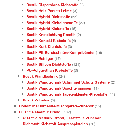
Bostik Dispersions Klebstoffe
(9)
Bostik Holz-Parkett Leime
(3)
Bostik Hybrid Dichtstoffe
(65)
Bostik Hybrid Klebdichtstoffe
(27)
Bostik Hybrid Klebstoffe
(16)
Bostik Knetdichtung-Prestik
(9)
Bostik Kontakt Klebstoffe
(4)
Bostik Kork Dichtstoffe
(3)
Bostik PE Rundschnüre-Kompribänder
(16)
Bostik Reiniger
(17)
Bostik Silicon Dichtstoffe
(121)
PU-Polyurethan Klebstoffe
(3)
Bostik Wandtechnik
(24)
Bostik Wandtechnik Schimmel Schutz Systeme
(2)
Bostik Wandtechnik Spachtelmassen
(11)
Bostik Wandtechnik Tapetenkleister-Klebstoffe
(11)
Bostik Zubehör
(5)
Collomix Rührgeräte-Mischgeräte-Zubehör
(15)
COX™ a Medmix Brand,
(402)
COX™ a Medmix Brand, Ersatzteile Zubehör
Dichtstoff-Klebstoff Auspresspistolen
(76)