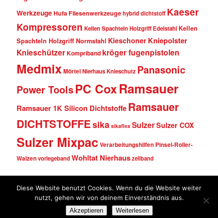
Kaeser
Werkzeuge
Hufa Fliesenwerkzeuge
hybrid dichtstoff
Kompressoren
Kellen
Kellen Spachteln Holzgriff Edelstahl
Kniepolster
Kieschoner
Spachteln Holzgriff Normstahl
kröger fugenpistolen
Knieschützer
Kompriband
Medmix
Panasonic
Mörtel
Nierhaus Knieschutz
Ramsauer
PC Cox
Power Tools
Ramsauer
Ramsauer 1K Silicon Dichtstoffe
DICHTSTOFFE
sika
Sulzer
Sulzer COX
sikaflex
Sulzer Mixpac
Verarbeitungshilfen Pinsel-Roller-
Wohltat Nierhaus
Walzen
vorlegeband
zellband
Diese Website benutzt Cookies. Wenn du die Website weiter
© Fugentechnik Ott • Fidelis-Böhler-Str. 15 • 88499 Riedlingen • Tel. (0 73 71)
nutzt, gehen wir von deinem Einverständnis aus.
96 59 780 • E-Mail:
kontakt@dichtstoffe-shop.de
•
www.fugentechnik-ott.de
•
Akzeptieren
Weiterlesen
www.dichtstoffe-shop.de