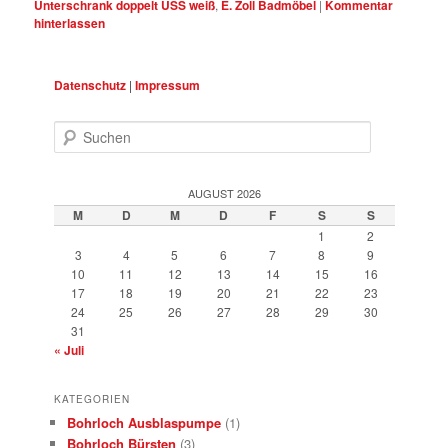
Unterschrank doppelt USS weiß
,
E. Zoll Badmöbel
|
Kommentar
hinterlassen
Datenschutz
|
Impressum
Suchen
AUGUST 2026
M
D
M
D
F
S
S
1
2
3
4
5
6
7
8
9
10
11
12
13
14
15
16
17
18
19
20
21
22
23
24
25
26
27
28
29
30
31
« Juli
KATEGORIEN
Bohrloch Ausblaspumpe
(1)
Bohrloch Bürsten
(3)