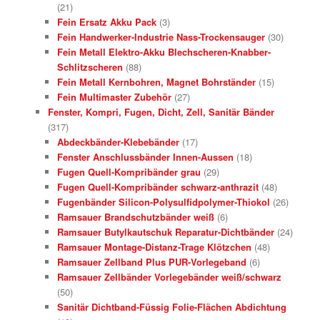
(21)
Fein Ersatz Akku Pack
(3)
Fein Handwerker-Industrie Nass-Trockensauger
(30)
Fein Metall Elektro-Akku Blechscheren-Knabber-
Schlitzscheren
(88)
Fein Metall Kernbohren, Magnet Bohrständer
(15)
Fein Multimaster Zubehör
(27)
Fenster, Kompri, Fugen, Dicht, Zell, Sanitär Bänder
(317)
Abdeckbänder-Klebebänder
(17)
Fenster Anschlussbänder Innen-Aussen
(18)
Fugen Quell-Kompribänder grau
(29)
Fugen Quell-Kompribänder schwarz-anthrazit
(48)
Fugenbänder Silicon-Polysulfidpolymer-Thiokol
(26)
Ramsauer Brandschutzbänder weiß
(6)
Ramsauer Butylkautschuk Reparatur-Dichtbänder
(24)
Ramsauer Montage-Distanz-Trage Klötzchen
(48)
Ramsauer Zellband Plus PUR-Vorlegeband
(6)
Ramsauer Zellbänder Vorlegebänder weiß/schwarz
(50)
Sanitär Dichtband-Füssig Folie-Flächen Abdichtung