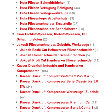
Hufa Fliesen Schneidrädchen
(8)
Hufa Fliesen Verfugung Reinigung
(44)
Hufa Fliesen Verlegewerkzeuge
(58)
Hufa Fliesenleger Arbeitschutz
(23)
Hufa Fliesenschneider Ersatzteile
(27)
Hufa Fliesenschneider-Schneidhexen
(33)
Irion Dichtstoffpressen, Klebstoffpressen, PU
Schaumpistolen
(25)
Jokosit Fliesenschneider, Zubehör, Werkzeuge
(18)
Jokosit Basic Cut Heimwerker Fliesenschneider
(2)
Jokosit Fliesenschneider Schneidrädchen
(5)
Jokosit Profi Cut Handwerker Fliesenschneider
(11)
Kaeser Druckluft Industrie und Handwerker
Kompressoren
(186)
Kaeser Druckluft Komplettsysteme 2.2-22 KW
(9)
Kaeser Druckluft Kompressor Serie Classic bis 3.0
KW
(24)
Kaeser Druckluft Kompressor Werkzeuge, Zubehör
(42)
Kaeser Druckluft Kompressoren Premium Car
(11)
Kaeser Druckluft Kompressoren Serie i.Comp 3
(2)