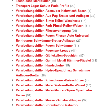
Technische Merkblätter
(10)
Transport-Lager Schutz Pads-Profile
(29)
Verarbeitungshilfen Abstauber Kehrwisch Besen
(1)
Verarbeitungshilfen Aus Fug Bretter und Auflagen
(33)
Verarbeitungshilfen Eimer Kübel Waschsets
(14)
Verarbeitungshilfen Farb Pinsel-Roller-Walzen
(51)
Verarbeitungshilfen Fliesenverlegung
(26)
Verarbeitungshilfen Fugen Fliesen Auto Universal
Reinigungs Schwämme-Bretter-Auflagen
(27)
Verarbeitungshilfen Fugen Schwämme
(11)
Verarbeitungshilfen Fugenwerkzeuge
(41)
Verarbeitungshilfen Glättekellen-Spachteln
(87)
Verarbeitungshilfen Gummi Metall Hämmer-Fäustel
(18)
Verarbeitungshilfen Handschuhe
(15)
Verarbeitungshilfen Hydro-Epoxidharz Schwämme
Auflagen-Bretter
(28)
Verarbeitungshilfen Knieschoner-Knieschützer
(4)
Verarbeitungshilfen Maler Walzen-Roller-Pinsel
(15)
Verarbeitungshilfen Maler-Maurer-Gipser Spachteln-
Kellen
(61)
Verarbeitungshilfen Messer-Schaber-Klingen
(32)
Verarbeitungshilfen Porenbeton-Gasbeton-