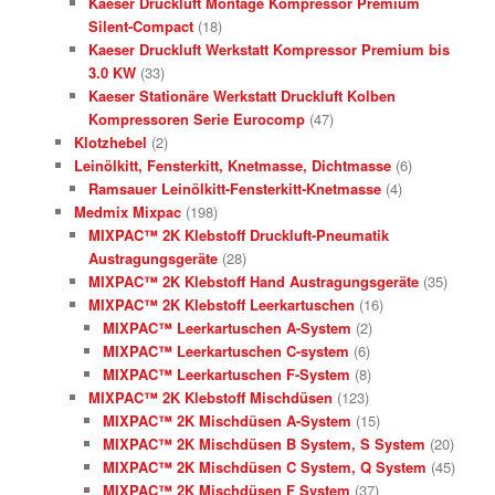
Kaeser Druckluft Montage Kompressor Premium
Silent-Compact
(18)
Kaeser Druckluft Werkstatt Kompressor Premium bis
3.0 KW
(33)
Kaeser Stationäre Werkstatt Druckluft Kolben
Kompressoren Serie Eurocomp
(47)
Klotzhebel
(2)
Leinölkitt, Fensterkitt, Knetmasse, Dichtmasse
(6)
Ramsauer Leinölkitt-Fensterkitt-Knetmasse
(4)
Medmix Mixpac
(198)
MIXPAC™ 2K Klebstoff Druckluft-Pneumatik
Austragungsgeräte
(28)
MIXPAC™ 2K Klebstoff Hand Austragungsgeräte
(35)
MIXPAC™ 2K Klebstoff Leerkartuschen
(16)
MIXPAC™ Leerkartuschen A-System
(2)
MIXPAC™ Leerkartuschen C-system
(6)
MIXPAC™ Leerkartuschen F-System
(8)
MIXPAC™ 2K Klebstoff Mischdüsen
(123)
MIXPAC™ 2K Mischdüsen A-System
(15)
MIXPAC™ 2K Mischdüsen B System, S System
(20)
MIXPAC™ 2K Mischdüsen C System, Q System
(45)
MIXPAC™ 2K Mischdüsen F System
(37)