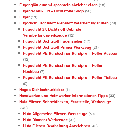
Fugenglätt gummi-spachteln-abzieher-eisen
(18)
Fugentechnik Ott – Dichtstoffe Shop
(20)
Fuger
(13)
Fugodicht Dichtstoff Klebstoff Verarbeitungshilfen
(78)
Fugodicht 2K Dichtstoff Gebinde
Verarbeitungswerkzeuge
(12)
Fugodicht Dichtstoff Fugenzieher
(17)
Fugodicht Dichtstoff Primer Werkzeug
(21)
Fugodicht PE Rundschnur Rundprofil Roller Ausbau
(12)
Fugodicht PE Rundschnur Rundprofil Roller
Hochbau
(7)
Fugodicht PE Rundschnur Rundprofil Roller Tiefbau
(9)
Hagos Dichtschnurkleber
(1)
Handwerker und Heimwerker Informationen-Tipps
(33)
Hufa Fliesen Schneidhexen, Ersatzteile, Werkzeuge
(340)
Hufa Allgemeine Fliesen Werkzeuge
(59)
Hufa Diamant Werkzeuge
(37)
Hufa Fliesen Bearbeitung-Anzeichnen
(46)