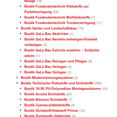
Beläge
(18)
Bostik Fussbodentechnik Klebstoffe zur
Parkettverlegung
(24)
Bostik Fussbodentechnik Multiklebstoffe
(7)
Bostik Fussbodentechnik Trockenverlegung
(11)
Bostik Garten und Landschaftsbau
(19)
Bostik GaLa Bau Abdichten
(1)
Bostik GaLa Bau Bauteile befestigen-Kiesbett
verfestigen
(3)
Bostik GaLa Bau Estriche erstellen – Schächte
setzen
(1)
Bostik GaLa Bau Reinigen und Pflegen
(8)
Bostik GaLa Bau Verfugen
(3)
Bostik GaLa Bau Verlegen
(3)
Bostik Modernisierungssysteme
(5)
Bostik Technische Klebstoffe und Dichtstoffe
(355)
Bostik 1K-2K PU-Polyurethan Montageschäume
(19)
Bostik Acrylat Dichtstoffe
(25)
Bostik Bitumen Dichtstoffe
(7)
Bostik Cyanacrylatklebstoffe
(4)
Bostik Dichtstoff-Klebstoff Primer
(12)
Bostik Dichtstoffe Glättmittel
(4)