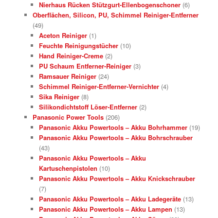
Nierhaus Rücken Stützgurt-Ellenbogenschoner
(6)
Oberflächen, Silicon, PU, Schimmel Reiniger-Entferner
(49)
Aceton Reiniger
(1)
Feuchte Reinigungstücher
(10)
Hand Reiniger-Creme
(2)
PU Schaum Entferner-Reiniger
(3)
Ramsauer Reiniger
(24)
Schimmel Reiniger-Entferner-Vernichter
(4)
Sika Reiniger
(8)
Silikondichtstoff Löser-Entferner
(2)
Panasonic Power Tools
(206)
Panasonic Akku Powertools – Akku Bohrhammer
(19)
Panasonic Akku Powertools – Akku Bohrschrauber
(43)
Panasonic Akku Powertools – Akku
Kartuschenpistolen
(10)
Panasonic Akku Powertools – Akku Knickschrauber
(7)
Panasonic Akku Powertools – Akku Ladegeräte
(13)
Panasonic Akku Powertools – Akku Lampen
(13)