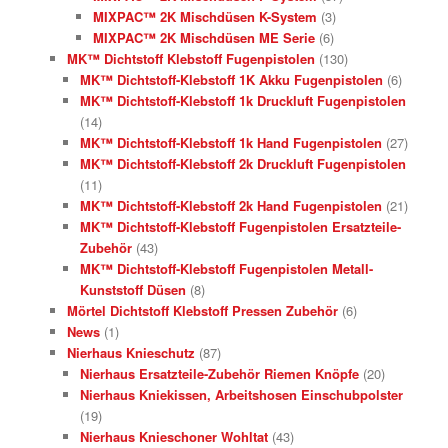
MIXPAC™ 2K Mischdüsen K-System
(3)
MIXPAC™ 2K Mischdüsen ME Serie
(6)
MK™ Dichtstoff Klebstoff Fugenpistolen
(130)
MK™ Dichtstoff-Klebstoff 1K Akku Fugenpistolen
(6)
MK™ Dichtstoff-Klebstoff 1k Druckluft Fugenpistolen
(14)
MK™ Dichtstoff-Klebstoff 1k Hand Fugenpistolen
(27)
MK™ Dichtstoff-Klebstoff 2k Druckluft Fugenpistolen
(11)
MK™ Dichtstoff-Klebstoff 2k Hand Fugenpistolen
(21)
MK™ Dichtstoff-Klebstoff Fugenpistolen Ersatzteile-
Zubehör
(43)
MK™ Dichtstoff-Klebstoff Fugenpistolen Metall-
Kunststoff Düsen
(8)
Mörtel Dichtstoff Klebstoff Pressen Zubehör
(6)
News
(1)
Nierhaus Knieschutz
(87)
Nierhaus Ersatzteile-Zubehör Riemen Knöpfe
(20)
Nierhaus Kniekissen, Arbeitshosen Einschubpolster
(19)
Nierhaus Knieschoner Wohltat
(43)