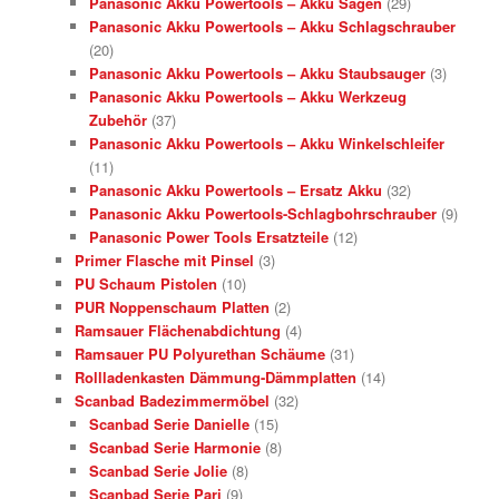
Panasonic Akku Powertools – Akku Sägen
(29)
Panasonic Akku Powertools – Akku Schlagschrauber
(20)
Panasonic Akku Powertools – Akku Staubsauger
(3)
Panasonic Akku Powertools – Akku Werkzeug
Zubehör
(37)
Panasonic Akku Powertools – Akku Winkelschleifer
(11)
Panasonic Akku Powertools – Ersatz Akku
(32)
Panasonic Akku Powertools-Schlagbohrschrauber
(9)
Panasonic Power Tools Ersatzteile
(12)
Primer Flasche mit Pinsel
(3)
PU Schaum Pistolen
(10)
PUR Noppenschaum Platten
(2)
Ramsauer Flächenabdichtung
(4)
Ramsauer PU Polyurethan Schäume
(31)
Rollladenkasten Dämmung-Dämmplatten
(14)
Scanbad Badezimmermöbel
(32)
Scanbad Serie Danielle
(15)
Scanbad Serie Harmonie
(8)
Scanbad Serie Jolie
(8)
Scanbad Serie Pari
(9)