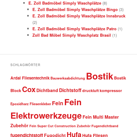
E. Zoll Badmöbel Simply Waschplätze
(8)
E. Zoll Badmöbel Simply Waschplätze Bingo
(3)
E. Zoll Badmöbel Simply Waschplätze Innsbruck
(2)
E. Zoll Badmöbel Simply Waschplätze Patro
(1)
Zoll Bad Möbel Simply Waschplatz Brasil
(1)
SCHLAGWÖRTER
Bostik
Ardal Fliesentechnik
Bostik
Bauwerksabdichtung
Cox
Dichtstoff
Dichtband
Block
druckluft kompressor
Fein
Fein
Epoxidharz Fliesenkleber
Elektrowerkzeuge
Fein Multi Master
Zubehör
Fein Super Cut Construction Zubehör
Fugendichtband
Hufa
fugendichtstoff
Fugodicht
Hufa Fliesen