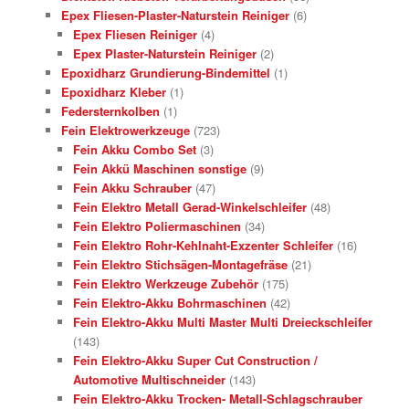
Epex Fliesen-Plaster-Naturstein Reiniger
(6)
Epex Fliesen Reiniger
(4)
Epex Plaster-Naturstein Reiniger
(2)
Epoxidharz Grundierung-Bindemittel
(1)
Epoxidharz Kleber
(1)
Federsternkolben
(1)
Fein Elektrowerkzeuge
(723)
Fein Akku Combo Set
(3)
Fein Akkü Maschinen sonstige
(9)
Fein Akku Schrauber
(47)
Fein Elektro Metall Gerad-Winkelschleifer
(48)
Fein Elektro Poliermaschinen
(34)
Fein Elektro Rohr-Kehlnaht-Exzenter Schleifer
(16)
Fein Elektro Stichsägen-Montagefräse
(21)
Fein Elektro Werkzeuge Zubehör
(175)
Fein Elektro-Akku Bohrmaschinen
(42)
Fein Elektro-Akku Multi Master Multi Dreieckschleifer
(143)
Fein Elektro-Akku Super Cut Construction /
Automotive Multischneider
(143)
Fein Elektro-Akku Trocken- Metall-Schlagschrauber