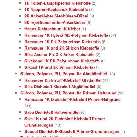
1K Folien-Dampfsperren Klebstoffe
(2)
1K Neopren-Kautschuk Klebstoffe
(1)
2K Ankerkleber Siebhülsen-Dübel
(5)
2K Injektionsmörtel-Ankerkleber
(8)
Hagos Dichtschnur 1K Kleber
(1)
Ramsauer 1K Hybrid MS-Polymer Klebstoffe
(37)
Ramsauer 1K PU-Polyurethan Klebstoffe
(6)
Ramsauer 1K und 2K Silicon Klebstoffe
(6)
Sika Anchor Fix 2 K Anker Klebstoffe
(2)
Sikabond 1K PU-Polyurethan Klebstoffe
(6)
Sikasil 1K und 2K Silicon Klebstoffe
(1)
Silicon, Polymer, PU, Polysulfid Abglättmittel
(13)
Ramsauer Dichtstoff-Klebstoff Glättmittel
(11)
Sika Dichtstoff-Klebstoff Abglättmittel
(6)
Silicon, Polymer, PU, Polysulfid Primer, Haftgrund
(52)
Ramsauer 1K Dichtstoff-Klebstoff Primer-Haftgrund
(38)
Saba Dichtstoff Haftvermittler
(6)
Sika 1K und 2K Dichtstoff-Klebstoff Primer-
Grundierungen
(10)
Soudal Dichtstoff-Klebstoff Primer-Grundierungen
(1)