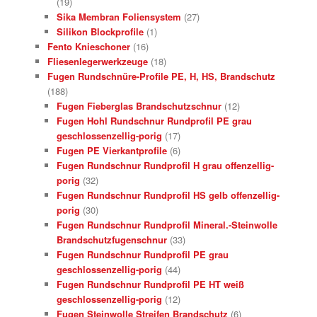
(19)
Sika Membran Foliensystem
(27)
Silikon Blockprofile
(1)
Fento Knieschoner
(16)
Fliesenlegerwerkzeuge
(18)
Fugen Rundschnüre-Profile PE, H, HS, Brandschutz
(188)
Fugen Fieberglas Brandschutzschnur
(12)
Fugen Hohl Rundschnur Rundprofil PE grau
geschlossenzellig-porig
(17)
Fugen PE Vierkantprofile
(6)
Fugen Rundschnur Rundprofil H grau offenzellig-
porig
(32)
Fugen Rundschnur Rundprofil HS gelb offenzellig-
porig
(30)
Fugen Rundschnur Rundprofil Mineral.-Steinwolle
Brandschutzfugenschnur
(33)
Fugen Rundschnur Rundprofil PE grau
geschlossenzellig-porig
(44)
Fugen Rundschnur Rundprofil PE HT weiß
geschlossenzellig-porig
(12)
Fugen Steinwolle Streifen Brandschutz
(6)