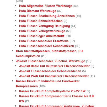
(340)
Hufa Allgemeine Fliesen Werkzeuge
(59)
Hufa Diamant Werkzeuge
(37)
Hufa Fliesen Bearbeitung-Anzeichnen
(46)
Hufa Fliesen Schneidrädchen
(8)
Hufa Fliesen Verfugung Reinigung
(44)
Hufa Fliesen Verlegewerkzeuge
(58)
Hufa Fliesenleger Arbeitschutz
(23)
Hufa Fliesenschneider Ersatzteile
(27)
Hufa Fliesenschneider-Schneidhexen
(33)
Irion Dichtstoffpressen, Klebstoffpressen, PU
Schaumpistolen
(25)
Jokosit Fliesenschneider, Zubehör, Werkzeuge
(18)
Jokosit Basic Cut Heimwerker Fliesenschneider
(2)
Jokosit Fliesenschneider Schneidrädchen
(5)
Jokosit Profi Cut Handwerker Fliesenschneider
(11)
Kaeser Druckluft Industrie und Handwerker
Kompressoren
(186)
Kaeser Druckluft Komplettsysteme 2.2-22 KW
(9)
Kaeser Druckluft Kompressor Serie Classic bis 3.0
KW
(24)
Kaeser Druckluft Kompressor Werkzeuge, Zubehör