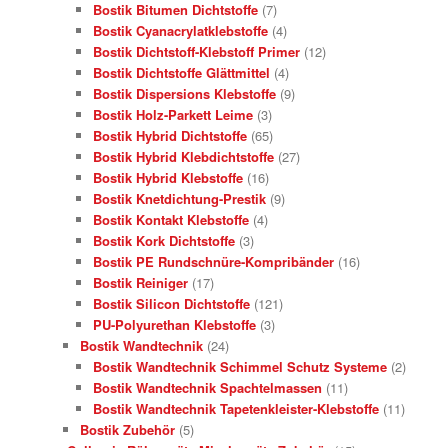
Bostik Bitumen Dichtstoffe
(7)
Bostik Cyanacrylatklebstoffe
(4)
Bostik Dichtstoff-Klebstoff Primer
(12)
Bostik Dichtstoffe Glättmittel
(4)
Bostik Dispersions Klebstoffe
(9)
Bostik Holz-Parkett Leime
(3)
Bostik Hybrid Dichtstoffe
(65)
Bostik Hybrid Klebdichtstoffe
(27)
Bostik Hybrid Klebstoffe
(16)
Bostik Knetdichtung-Prestik
(9)
Bostik Kontakt Klebstoffe
(4)
Bostik Kork Dichtstoffe
(3)
Bostik PE Rundschnüre-Kompribänder
(16)
Bostik Reiniger
(17)
Bostik Silicon Dichtstoffe
(121)
PU-Polyurethan Klebstoffe
(3)
Bostik Wandtechnik
(24)
Bostik Wandtechnik Schimmel Schutz Systeme
(2)
Bostik Wandtechnik Spachtelmassen
(11)
Bostik Wandtechnik Tapetenkleister-Klebstoffe
(11)
Bostik Zubehör
(5)