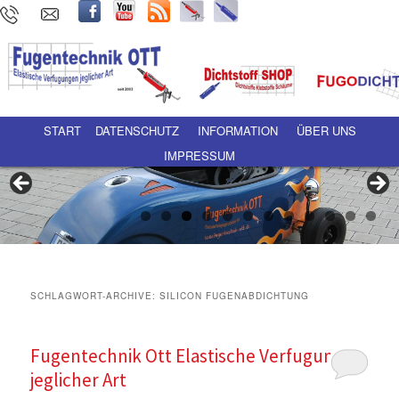
Hauptmenü
Zum Inhalt wechseln
Zum sekundären Inhalt wechseln
START
DATENSCHUTZ
INFORMATION
ÜBER UNS
IMPRESSUM
SCHLAGWORT-ARCHIVE:
SILICON FUGENABDICHTUNG
Fugentechnik Ott Elastische Verfugungen
jeglicher Art