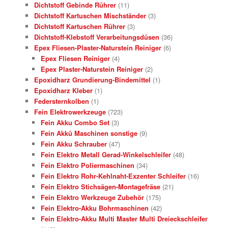
Dichtstoff Gebinde Rührer
(11)
Dichtstoff Kartuschen Mischständer
(3)
Dichtstoff Kartuschen Rührer
(3)
Dichtstoff-Klebstoff Verarbeitungsdüsen
(36)
Epex Fliesen-Plaster-Naturstein Reiniger
(6)
Epex Fliesen Reiniger
(4)
Epex Plaster-Naturstein Reiniger
(2)
Epoxidharz Grundierung-Bindemittel
(1)
Epoxidharz Kleber
(1)
Federsternkolben
(1)
Fein Elektrowerkzeuge
(723)
Fein Akku Combo Set
(3)
Fein Akkü Maschinen sonstige
(9)
Fein Akku Schrauber
(47)
Fein Elektro Metall Gerad-Winkelschleifer
(48)
Fein Elektro Poliermaschinen
(34)
Fein Elektro Rohr-Kehlnaht-Exzenter Schleifer
(16)
Fein Elektro Stichsägen-Montagefräse
(21)
Fein Elektro Werkzeuge Zubehör
(175)
Fein Elektro-Akku Bohrmaschinen
(42)
Fein Elektro-Akku Multi Master Multi Dreieckschleifer