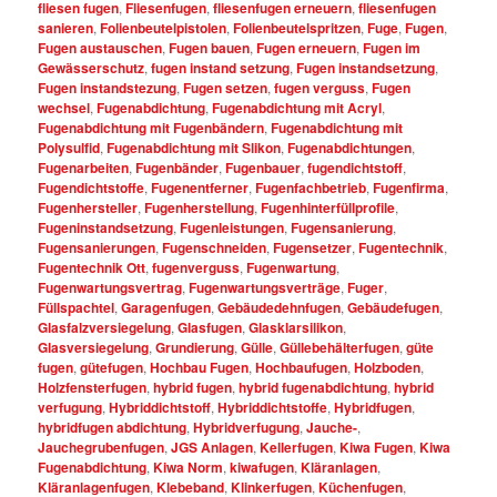
fliesen fugen
,
Fliesenfugen
,
fliesenfugen erneuern
,
fliesenfugen
sanieren
,
Folienbeutelpistolen
,
Folienbeutelspritzen
,
Fuge
,
Fugen
,
Fugen austauschen
,
Fugen bauen
,
Fugen erneuern
,
Fugen im
Gewässerschutz
,
fugen instand setzung
,
Fugen instandsetzung
,
Fugen instandstezung
,
Fugen setzen
,
fugen verguss
,
Fugen
wechsel
,
Fugenabdichtung
,
Fugenabdichtung mit Acryl
,
Fugenabdichtung mit Fugenbändern
,
Fugenabdichtung mit
Polysulfid
,
Fugenabdichtung mit Slikon
,
Fugenabdichtungen
,
Fugenarbeiten
,
Fugenbänder
,
Fugenbauer
,
fugendichtstoff
,
Fugendichtstoffe
,
Fugenentferner
,
Fugenfachbetrieb
,
Fugenfirma
,
Fugenhersteller
,
Fugenherstellung
,
Fugenhinterfüllprofile
,
Fugeninstandsetzung
,
Fugenleistungen
,
Fugensanierung
,
Fugensanierungen
,
Fugenschneiden
,
Fugensetzer
,
Fugentechnik
,
Fugentechnik Ott
,
fugenverguss
,
Fugenwartung
,
Fugenwartungsvertrag
,
Fugenwartungsverträge
,
Fuger
,
Füllspachtel
,
Garagenfugen
,
Gebäudedehnfugen
,
Gebäudefugen
,
Glasfalzversiegelung
,
Glasfugen
,
Glasklarsilikon
,
Glasversiegelung
,
Grundierung
,
Gülle
,
Güllebehälterfugen
,
güte
fugen
,
gütefugen
,
Hochbau Fugen
,
Hochbaufugen
,
Holzboden
,
Holzfensterfugen
,
hybrid fugen
,
hybrid fugenabdichtung
,
hybrid
verfugung
,
Hybriddichtstoff
,
Hybriddichtstoffe
,
Hybridfugen
,
hybridfugen abdichtung
,
Hybridverfugung
,
Jauche-
,
Jauchegrubenfugen
,
JGS Anlagen
,
Kellerfugen
,
Kiwa Fugen
,
Kiwa
Fugenabdichtung
,
Kiwa Norm
,
kiwafugen
,
Kläranlagen
,
Kläranlagenfugen
,
Klebeband
,
Klinkerfugen
,
Küchenfugen
,