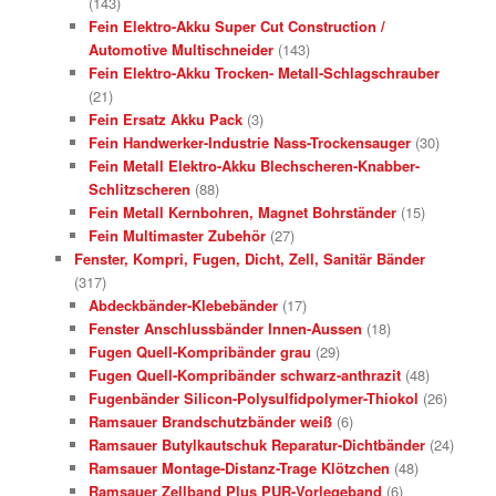
(143)
Fein Elektro-Akku Super Cut Construction /
Automotive Multischneider
(143)
Fein Elektro-Akku Trocken- Metall-Schlagschrauber
(21)
Fein Ersatz Akku Pack
(3)
Fein Handwerker-Industrie Nass-Trockensauger
(30)
Fein Metall Elektro-Akku Blechscheren-Knabber-
Schlitzscheren
(88)
Fein Metall Kernbohren, Magnet Bohrständer
(15)
Fein Multimaster Zubehör
(27)
Fenster, Kompri, Fugen, Dicht, Zell, Sanitär Bänder
(317)
Abdeckbänder-Klebebänder
(17)
Fenster Anschlussbänder Innen-Aussen
(18)
Fugen Quell-Kompribänder grau
(29)
Fugen Quell-Kompribänder schwarz-anthrazit
(48)
Fugenbänder Silicon-Polysulfidpolymer-Thiokol
(26)
Ramsauer Brandschutzbänder weiß
(6)
Ramsauer Butylkautschuk Reparatur-Dichtbänder
(24)
Ramsauer Montage-Distanz-Trage Klötzchen
(48)
Ramsauer Zellband Plus PUR-Vorlegeband
(6)