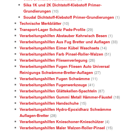
Sika 1K und 2K Dichtstoff-Klebstoff Primer-
Grundierungen
(10)
Soudal Dichtstoff-Klebstoff Primer-Grundierungen
(1)
Technische Merkblätter
(10)
Transport-Lager Schutz Pads-Profile
(29)
Verarbeitungshilfen Abstauber Kehrwisch Besen
(1)
Verarbeitungshilfen Aus Fug Bretter und Auflagen
(33)
Verarbeitungshilfen Eimer Kübel Waschsets
(14)
Verarbeitungshilfen Farb Pinsel-Roller-Walzen
(51)
Verarbeitungshilfen Fliesenverlegung
(26)
Verarbeitungshilfen Fugen Fliesen Auto Universal
Reinigungs Schwämme-Bretter-Auflagen
(27)
Verarbeitungshilfen Fugen Schwämme
(11)
Verarbeitungshilfen Fugenwerkzeuge
(41)
Verarbeitungshilfen Glättekellen-Spachteln
(87)
Verarbeitungshilfen Gummi Metall Hämmer-Fäustel
(18)
Verarbeitungshilfen Handschuhe
(15)
Verarbeitungshilfen Hydro-Epoxidharz Schwämme
Auflagen-Bretter
(28)
Verarbeitungshilfen Knieschoner-Knieschützer
(4)
Verarbeitungshilfen Maler Walzen-Roller-Pinsel
(15)