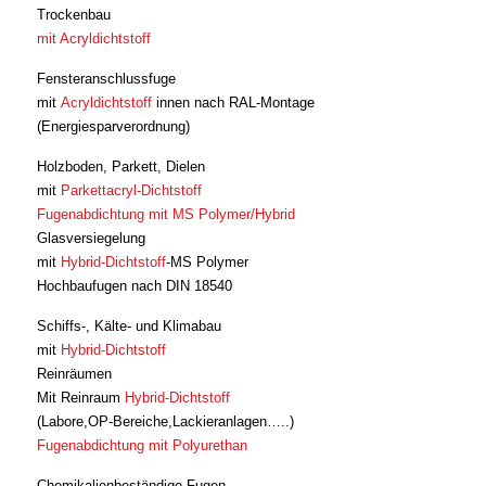
Trockenbau
mit Acryldichtstoff
Fensteranschlussfuge
mit
Acryldichtstoff
innen nach RAL-Montage
(Energiesparverordnung)
Holzboden, Parkett, Dielen
mit
Parkettacryl-Dichtstoff
Fugenabdichtung mit MS Polymer/Hybrid
Glasversiegelung
mit
Hybrid-Dichtstoff
-MS Polymer
Hochbaufugen nach DIN 18540
Schiffs-, Kälte- und Klimabau
mit
Hybrid-Dichtstoff
Reinräumen
Mit Reinraum
Hybrid-Dichtstoff
(Labore,OP-Bereiche,Lackieranlagen…..)
Fugenabdichtung mit Polyurethan
Chemikalienbeständige Fugen