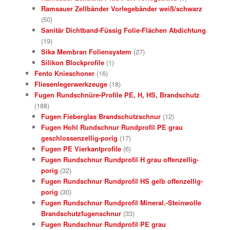
Ramsauer Zellbänder Vorlegebänder weiß/schwarz
(50)
Sanitär Dichtband-Füssig Folie-Flächen Abdichtung
(19)
Sika Membran Foliensystem
(27)
Silikon Blockprofile
(1)
Fento Knieschoner
(16)
Fliesenlegerwerkzeuge
(18)
Fugen Rundschnüre-Profile PE, H, HS, Brandschutz
(188)
Fugen Fieberglas Brandschutzschnur
(12)
Fugen Hohl Rundschnur Rundprofil PE grau
geschlossenzellig-porig
(17)
Fugen PE Vierkantprofile
(6)
Fugen Rundschnur Rundprofil H grau offenzellig-
porig
(32)
Fugen Rundschnur Rundprofil HS gelb offenzellig-
porig
(30)
Fugen Rundschnur Rundprofil Mineral.-Steinwolle
Brandschutzfugenschnur
(33)
Fugen Rundschnur Rundprofil PE grau