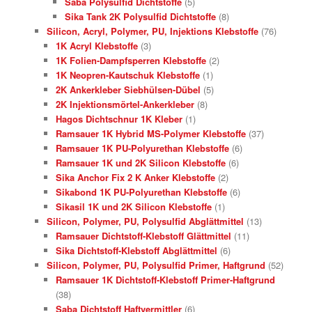
Saba Polysulfid Dichtstoffe
(5)
Sika Tank 2K Polysulfid Dichtstoffe
(8)
Silicon, Acryl, Polymer, PU, Injektions Klebstoffe
(76)
1K Acryl Klebstoffe
(3)
1K Folien-Dampfsperren Klebstoffe
(2)
1K Neopren-Kautschuk Klebstoffe
(1)
2K Ankerkleber Siebhülsen-Dübel
(5)
2K Injektionsmörtel-Ankerkleber
(8)
Hagos Dichtschnur 1K Kleber
(1)
Ramsauer 1K Hybrid MS-Polymer Klebstoffe
(37)
Ramsauer 1K PU-Polyurethan Klebstoffe
(6)
Ramsauer 1K und 2K Silicon Klebstoffe
(6)
Sika Anchor Fix 2 K Anker Klebstoffe
(2)
Sikabond 1K PU-Polyurethan Klebstoffe
(6)
Sikasil 1K und 2K Silicon Klebstoffe
(1)
Silicon, Polymer, PU, Polysulfid Abglättmittel
(13)
Ramsauer Dichtstoff-Klebstoff Glättmittel
(11)
Sika Dichtstoff-Klebstoff Abglättmittel
(6)
Silicon, Polymer, PU, Polysulfid Primer, Haftgrund
(52)
Ramsauer 1K Dichtstoff-Klebstoff Primer-Haftgrund
(38)
Saba Dichtstoff Haftvermittler
(6)