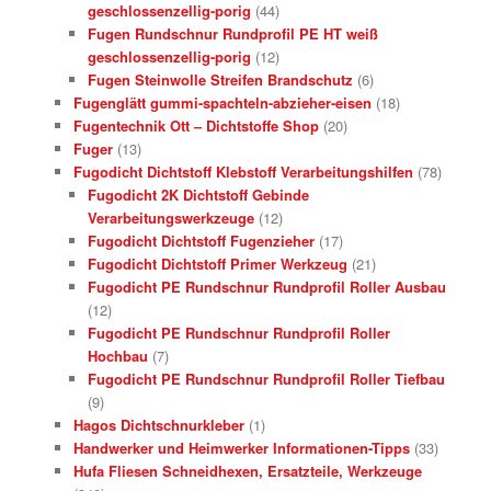
geschlossenzellig-porig
(44)
Fugen Rundschnur Rundprofil PE HT weiß
geschlossenzellig-porig
(12)
Fugen Steinwolle Streifen Brandschutz
(6)
Fugenglätt gummi-spachteln-abzieher-eisen
(18)
Fugentechnik Ott – Dichtstoffe Shop
(20)
Fuger
(13)
Fugodicht Dichtstoff Klebstoff Verarbeitungshilfen
(78)
Fugodicht 2K Dichtstoff Gebinde
Verarbeitungswerkzeuge
(12)
Fugodicht Dichtstoff Fugenzieher
(17)
Fugodicht Dichtstoff Primer Werkzeug
(21)
Fugodicht PE Rundschnur Rundprofil Roller Ausbau
(12)
Fugodicht PE Rundschnur Rundprofil Roller
Hochbau
(7)
Fugodicht PE Rundschnur Rundprofil Roller Tiefbau
(9)
Hagos Dichtschnurkleber
(1)
Handwerker und Heimwerker Informationen-Tipps
(33)
Hufa Fliesen Schneidhexen, Ersatzteile, Werkzeuge