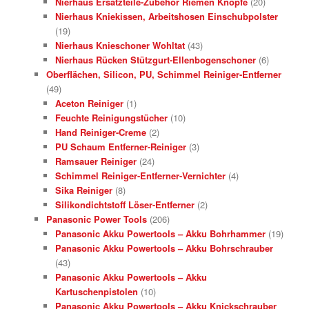
Nierhaus Ersatzteile-Zubehör Riemen Knöpfe
(20)
Nierhaus Kniekissen, Arbeitshosen Einschubpolster
(19)
Nierhaus Knieschoner Wohltat
(43)
Nierhaus Rücken Stützgurt-Ellenbogenschoner
(6)
Oberflächen, Silicon, PU, Schimmel Reiniger-Entferner
(49)
Aceton Reiniger
(1)
Feuchte Reinigungstücher
(10)
Hand Reiniger-Creme
(2)
PU Schaum Entferner-Reiniger
(3)
Ramsauer Reiniger
(24)
Schimmel Reiniger-Entferner-Vernichter
(4)
Sika Reiniger
(8)
Silikondichtstoff Löser-Entferner
(2)
Panasonic Power Tools
(206)
Panasonic Akku Powertools – Akku Bohrhammer
(19)
Panasonic Akku Powertools – Akku Bohrschrauber
(43)
Panasonic Akku Powertools – Akku
Kartuschenpistolen
(10)
Panasonic Akku Powertools – Akku Knickschrauber