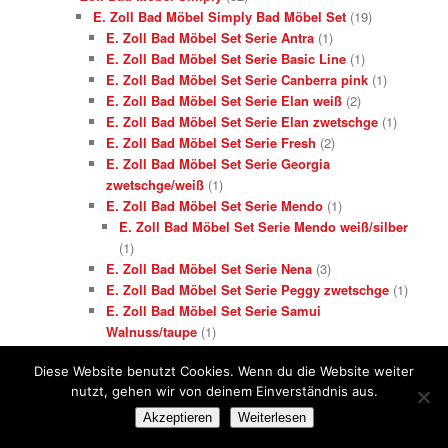
E. Zoll Bad Möbel Simply Bad Möbel Set
(19)
E. Zoll Bad Möbel Set Serie Antra
(1)
E. Zoll Bad Möbel Set Serie Basic Line
(1)
E. Zoll Bad Möbel Set Serie Canberra pink
(1)
E. Zoll Bad Möbel Set Serie Elan weiß
(2)
E. Zoll Bad Möbel Set Serie Elan zwetschge
(1)
E. Zoll Bad Möbel Set Serie Fresh
(2)
E. Zoll Bad Möbel Set Serie Georgia
zwetschge/weiß
(1)
E. Zoll Bad Möbel Set Serie Mendo
(1)
E. Zoll Bad Möbel Set Serie Mendo weiß/silber
(1)
E. Zoll Bad Möbel Set Serie Nena
(3)
E. Zoll Bad Möbel Set Serie Peggy zwetschge
(1)
E. Zoll Bad Möbel Set Serie Samui
Walnuss/taupe
(1)
E. Zoll Bad Möbel Set Serie Savona
(2)
Diese Website benutzt Cookies. Wenn du die Website weiter
E. Zoll Badmöbel Bad Serie Möbel Peggy weiß
nutzt, gehen wir von deinem Einverständnis aus.
(1)
E. Zoll Bad Möbel Simply Badblöcke
(10)
Akzeptieren
Weiterlesen
E. Zoll Bad Möbel Simply Badblöcke Serie Athos