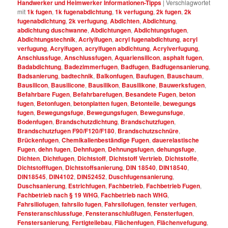
Handwerker und Heimwerker Informationen-Tipps
|
Verschlagwortet
mit
1k fugen
,
1k fugenabdichtung
,
1k verfugung
,
2k fugen
,
2k
fugenabdichtung
,
2k verfugung
,
Abdichten
,
Abdichtung
,
abdichtung duschwanne
,
Abdichtungen
,
Abdichtungsfugen
,
Abdichtungstechnik
,
Acrlylfugen
,
acryl fugenabdichtung
,
acryl
verfugung
,
Acrylfugen
,
acrylfugen abdichtung
,
Acrylverfugung
,
Anschlussfuge
,
Anschlussfugen
,
Aquariensilicon
,
asphalt fugen
,
Badabdichtung
,
Badezimmerfugen
,
Badfugen
,
Badfugensanierung
,
Badsanierung
,
badtechnik
,
Balkonfugen
,
Baufugen
,
Bauschaum
,
Bausilicon
,
Bausilicone
,
Bausilikon
,
Bausilikone
,
Bauwerksfugen
,
Befahrbare Fugen
,
Befahrbarefugen
,
Besandete Fugen
,
beton
fugen
,
Betonfugen
,
betonplatten fugen
,
Betonteile
,
bewegungs
fugen
,
Bewegungsfuge
,
Bewegungsfugen
,
Bewegunsfuge
,
Bodenfugen
,
Brandschutzdichtung
,
Brandschutzfugen
,
Brandschutzfugen F90/F120/F180
,
Brandschutzschnüre
,
Brückenfugen
,
Chemikalienbeständige Fugen
,
dauerelastische
Fugen
,
dehn fugen
,
Dehnfugen
,
Dehnungsfugen
,
dehungsfuge
,
Dichten
,
Dichtfugen
,
Dichtstoff
,
Dichtstoff Vertrieb
,
Dichtstoffe
,
Dichtstofffugen
,
Dichtstoffsanierung
,
DIN 18540
,
DIN18540
,
DIN18545
,
DIN4102
,
DIN52452
,
Duschfugensanierung
,
Duschsanierung
,
Estrichfugen
,
Fachbetrieb
,
Fachbetrieb Fugen
,
Fachbetrieb nach § 19 WHG
,
Fachbetrieb nach WHG
,
Fahrsiliofugen
,
fahrsilo fugen
,
Fahrsilofugen
,
fenster verfugen
,
Fensteranschlussfuge
,
Fensteranschlußfugen
,
Fensterfugen
,
Fenstersanierung
,
Fertigteilebau
,
Flächenfugen
,
Flächenvefugung
,