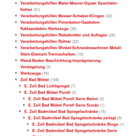
Verarbeitungshilfen Maler-Maurer-Gipser Spachteln-
Kellen
(61)
Verarbeitungshilfen Messer-Schaber-Klingen
(32)
Verarbeitungshilfen Porenbeton-Gasbeton-
Kalksandstein Werkzeuge
(35)
Verarbeitungshilfen Reibebretter und Auflagen
(26)
Verarbeitungshilfen Rührer
(22)
Verarbeitungshilfen Winkel-Schneidmaschinen Metall-
Stein-Diamant Trennscheiben
(16)
Wand-Boden Beschichtung-Imprägnierung-
Versiegelung
(3)
Werkzeuge
(16)
Zoll Bad Möbel
(108)
E. Zoll Bad Lichtspiegel
(7)
E. Zoll Bad Möbel Purell
(3)
E. Zoll Bad Möbel Purell Serie Balevi
(2)
E. Zoll Bad Möbel Purell Serie Sunda
(1)
E. Zoll Badmöbel Bad Spiegelschränke
(15)
E. Zoll Badmöbel Bad Spiegelschränke zerlegt
(9)
E. Zoll Badmöbel Bad Spiegelschränke Bingo
(1)
E. Zoll Badmöbel Bad Spiegelschränke Serie