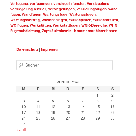
Verfugung
,
verfugungen
,
versiegeln fenster
,
Versiegelung
,
versiegelung fenster
,
Versiegelungen
,
Versielungsfugen
,
wand
fugen
,
Wandfugen
,
Wartungsfuge
,
Wartungsfugen
,
Wartungsvertrag
,
Waschanlagen
,
Waschplätze
,
Waschstraßen
,
WC Fugen
,
Werkstätten
,
Werkstattfugen
,
WGK-Bereiche
,
WHG
Fugenabdichtung
,
Zapfsäuleninseln
|
Kommentar hinterlassen
Datenschutz
|
Impressum
Suchen
AUGUST 2026
M
D
M
D
F
S
S
1
2
3
4
5
6
7
8
9
10
11
12
13
14
15
16
17
18
19
20
21
22
23
24
25
26
27
28
29
30
31
« Juli