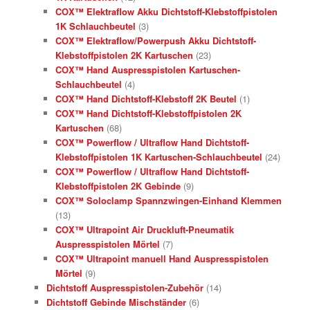
COX™ Elektraflow Akku Dichtstoff-Klebstoffpistolen
1K Schlauchbeutel
(3)
COX™ Elektraflow/Powerpush Akku Dichtstoff-
Klebstoffpistolen 2K Kartuschen
(23)
COX™ Hand Auspresspistolen Kartuschen-
Schlauchbeutel
(4)
COX™ Hand Dichtstoff-Klebstoff 2K Beutel
(1)
COX™ Hand Dichtstoff-Klebstoffpistolen 2K
Kartuschen
(68)
COX™ Powerflow / Ultraflow Hand Dichtstoff-
Klebstoffpistolen 1K Kartuschen-Schlauchbeutel
(24)
COX™ Powerflow / Ultraflow Hand Dichtstoff-
Klebstoffpistolen 2K Gebinde
(9)
COX™ Soloclamp Spannzwingen-Einhand Klemmen
(13)
COX™ Ultrapoint Air Druckluft-Pneumatik
Auspresspistolen Mörtel
(7)
COX™ Ultrapoint manuell Hand Auspresspistolen
Mörtel
(9)
Dichtstoff Auspresspistolen-Zubehör
(14)
Dichtstoff Gebinde Mischständer
(6)