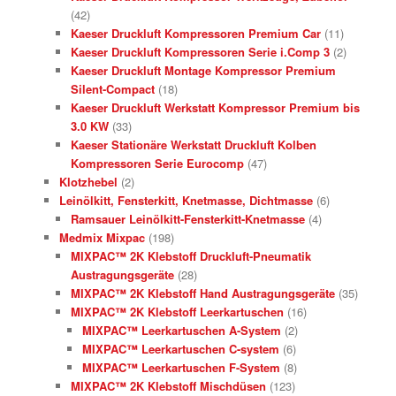
(42)
Kaeser Druckluft Kompressoren Premium Car
(11)
Kaeser Druckluft Kompressoren Serie i.Comp 3
(2)
Kaeser Druckluft Montage Kompressor Premium
Silent-Compact
(18)
Kaeser Druckluft Werkstatt Kompressor Premium bis
3.0 KW
(33)
Kaeser Stationäre Werkstatt Druckluft Kolben
Kompressoren Serie Eurocomp
(47)
Klotzhebel
(2)
Leinölkitt, Fensterkitt, Knetmasse, Dichtmasse
(6)
Ramsauer Leinölkitt-Fensterkitt-Knetmasse
(4)
Medmix Mixpac
(198)
MIXPAC™ 2K Klebstoff Druckluft-Pneumatik
Austragungsgeräte
(28)
MIXPAC™ 2K Klebstoff Hand Austragungsgeräte
(35)
MIXPAC™ 2K Klebstoff Leerkartuschen
(16)
MIXPAC™ Leerkartuschen A-System
(2)
MIXPAC™ Leerkartuschen C-system
(6)
MIXPAC™ Leerkartuschen F-System
(8)
MIXPAC™ 2K Klebstoff Mischdüsen
(123)