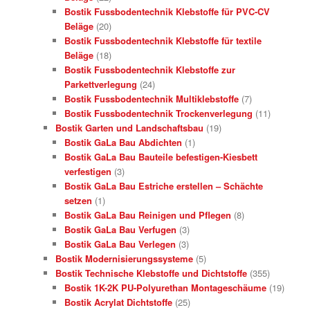
Bostik Fussbodentechnik Klebstoffe für PVC-CV
Beläge
(20)
Bostik Fussbodentechnik Klebstoffe für textile
Beläge
(18)
Bostik Fussbodentechnik Klebstoffe zur
Parkettverlegung
(24)
Bostik Fussbodentechnik Multiklebstoffe
(7)
Bostik Fussbodentechnik Trockenverlegung
(11)
Bostik Garten und Landschaftsbau
(19)
Bostik GaLa Bau Abdichten
(1)
Bostik GaLa Bau Bauteile befestigen-Kiesbett
verfestigen
(3)
Bostik GaLa Bau Estriche erstellen – Schächte
setzen
(1)
Bostik GaLa Bau Reinigen und Pflegen
(8)
Bostik GaLa Bau Verfugen
(3)
Bostik GaLa Bau Verlegen
(3)
Bostik Modernisierungssysteme
(5)
Bostik Technische Klebstoffe und Dichtstoffe
(355)
Bostik 1K-2K PU-Polyurethan Montageschäume
(19)
Bostik Acrylat Dichtstoffe
(25)