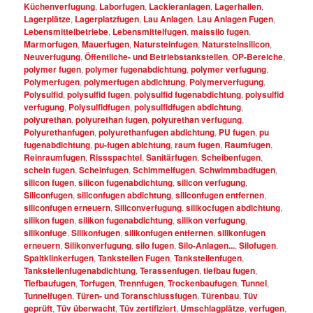
Küchenverfugung
,
Laborfugen
,
Lackieranlagen
,
Lagerhallen
,
Lagerplätze
,
Lagerplatzfugen
,
Lau Anlagen
,
Lau Anlagen Fugen
,
Lebensmittelbetriebe
,
Lebensmittelfugen
,
maissilo fugen
,
Marmorfugen
,
Mauerfugen
,
Natursteinfugen
,
Natursteinsilicon
,
Neuverfugung
,
Öffentliche- und Betriebstankstellen
,
OP-Bereiche
,
polymer fugen
,
polymer fugenabdichtung
,
polymer verfugung
,
Polymerfugen
,
polymerfugen abdichtung
,
Polymerverfugung
,
Polysulfid
,
polysulfid fugen
,
polysulfid fugenabdichtung
,
polysulfid
verfugung
,
Polysulfidfugen
,
polysulfidfugen abdichtung
,
polyurethan
,
polyurethan fugen
,
polyurethan verfugung
,
Polyurethanfugen
,
polyurethanfugen abdichtung
,
PU fugen
,
pu
fugenabdichtung
,
pu-fugen abichtung
,
raum fugen
,
Raumfugen
,
Reinraumfugen
,
Rissspachtel
,
Sanitärfugen
,
Scheibenfugen
,
schein fugen
,
Scheinfugen
,
Schimmelfugen
,
Schwimmbadfugen
,
silicon fugen
,
silicon fugenabdichtung
,
silicon verfugung
,
Siliconfugen
,
siliconfugen abdichtung
,
siliconfugen entfernen
,
siliconfugen erneuern
,
Siliconverfugung
,
silikocfugen abdichtung
,
silikon fugen
,
silikon fugenabdichtung
,
silikon verfugung
,
silikonfuge
,
Silikonfugen
,
silikonfugen entfernen
,
silikonfugen
erneuern
,
Silikonverfugung
,
silo fugen
,
Silo-Anlagen...
,
Silofugen
,
Spaltklinkerfugen
,
Tankstellen Fugen
,
Tankstellenfugen
,
Tankstellenfugenabdichtung
,
Terassenfugen
,
tiefbau fugen
,
Tiefbaufugen
,
Torfugen
,
Trennfugen
,
Trockenbaufugen
,
Tunnel
,
Tunnelfugen
,
Türen- und Toranschlussfugen
,
Türenbau
,
Tüv
geprüft
,
Tüv überwacht
,
Tüv zertifiziert
,
Umschlagplätze
,
verfugen
,