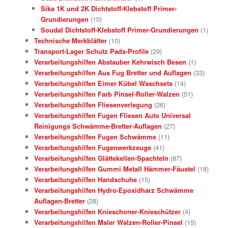
Sika 1K und 2K Dichtstoff-Klebstoff Primer-
Grundierungen
(10)
Soudal Dichtstoff-Klebstoff Primer-Grundierungen
(1)
Technische Merkblätter
(10)
Transport-Lager Schutz Pads-Profile
(29)
Verarbeitungshilfen Abstauber Kehrwisch Besen
(1)
Verarbeitungshilfen Aus Fug Bretter und Auflagen
(33)
Verarbeitungshilfen Eimer Kübel Waschsets
(14)
Verarbeitungshilfen Farb Pinsel-Roller-Walzen
(51)
Verarbeitungshilfen Fliesenverlegung
(26)
Verarbeitungshilfen Fugen Fliesen Auto Universal
Reinigungs Schwämme-Bretter-Auflagen
(27)
Verarbeitungshilfen Fugen Schwämme
(11)
Verarbeitungshilfen Fugenwerkzeuge
(41)
Verarbeitungshilfen Glättekellen-Spachteln
(87)
Verarbeitungshilfen Gummi Metall Hämmer-Fäustel
(18)
Verarbeitungshilfen Handschuhe
(15)
Verarbeitungshilfen Hydro-Epoxidharz Schwämme
Auflagen-Bretter
(28)
Verarbeitungshilfen Knieschoner-Knieschützer
(4)
Verarbeitungshilfen Maler Walzen-Roller-Pinsel
(15)