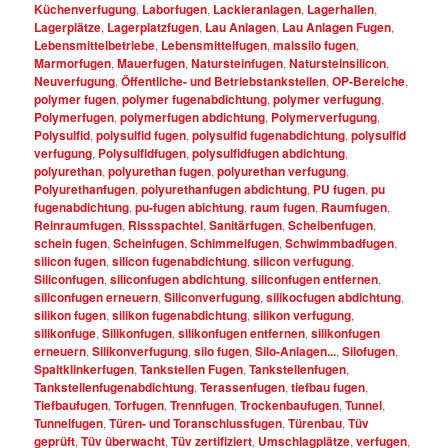
Küchenverfugung
,
Laborfugen
,
Lackieranlagen
,
Lagerhallen
,
Lagerplätze
,
Lagerplatzfugen
,
Lau Anlagen
,
Lau Anlagen Fugen
,
Lebensmittelbetriebe
,
Lebensmittelfugen
,
maissilo fugen
,
Marmorfugen
,
Mauerfugen
,
Natursteinfugen
,
Natursteinsilicon
,
Neuverfugung
,
Öffentliche- und Betriebstankstellen
,
OP-Bereiche
,
polymer fugen
,
polymer fugenabdichtung
,
polymer verfugung
,
Polymerfugen
,
polymerfugen abdichtung
,
Polymerverfugung
,
Polysulfid
,
polysulfid fugen
,
polysulfid fugenabdichtung
,
polysulfid
verfugung
,
Polysulfidfugen
,
polysulfidfugen abdichtung
,
polyurethan
,
polyurethan fugen
,
polyurethan verfugung
,
Polyurethanfugen
,
polyurethanfugen abdichtung
,
PU fugen
,
pu
fugenabdichtung
,
pu-fugen abichtung
,
raum fugen
,
Raumfugen
,
Reinraumfugen
,
Rissspachtel
,
Sanitärfugen
,
Scheibenfugen
,
schein fugen
,
Scheinfugen
,
Schimmelfugen
,
Schwimmbadfugen
,
silicon fugen
,
silicon fugenabdichtung
,
silicon verfugung
,
Siliconfugen
,
siliconfugen abdichtung
,
siliconfugen entfernen
,
siliconfugen erneuern
,
Siliconverfugung
,
silikocfugen abdichtung
,
silikon fugen
,
silikon fugenabdichtung
,
silikon verfugung
,
silikonfuge
,
Silikonfugen
,
silikonfugen entfernen
,
silikonfugen
erneuern
,
Silikonverfugung
,
silo fugen
,
Silo-Anlagen...
,
Silofugen
,
Spaltklinkerfugen
,
Tankstellen Fugen
,
Tankstellenfugen
,
Tankstellenfugenabdichtung
,
Terassenfugen
,
tiefbau fugen
,
Tiefbaufugen
,
Torfugen
,
Trennfugen
,
Trockenbaufugen
,
Tunnel
,
Tunnelfugen
,
Türen- und Toranschlussfugen
,
Türenbau
,
Tüv
geprüft
,
Tüv überwacht
,
Tüv zertifiziert
,
Umschlagplätze
,
verfugen
,