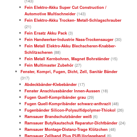
(143)
Fein Elektro-Akku Super Cut Construction /
Automotive Multischneider
(143)
Fein Elektro-Akku Trocken- Metall-Schlagschrauber
(21)
Fein Ersatz Akku Pack
(3)
Fein Handwerker-Industrie Nass-Trockensauger
(30)
Fein Metall Elektro-Akku Blechscheren-Knabber-
Schlitzscheren
(88)
Fein Metall Kernbohren, Magnet Bohrständer
(15)
Fein Multimaster Zubehör
(27)
Fenster, Kompri, Fugen, Dicht, Zell, Sanitär Bänder
(317)
Abdeckbänder-Klebebänder
(17)
Fenster Anschlussbänder Innen-Aussen
(18)
Fugen Quell-Kompribänder grau
(29)
Fugen Quell-Kompribänder schwarz-anthrazit
(48)
Fugenbänder Silicon-Polysulfidpolymer-Thiokol
(26)
Ramsauer Brandschutzbänder weiß
(6)
Ramsauer Butylkautschuk Reparatur-Dichtbänder
(24)
Ramsauer Montage-Distanz-Trage Klötzchen
(48)
Ramsauer Zellband Plus PUR-Vorlegeband
(6)