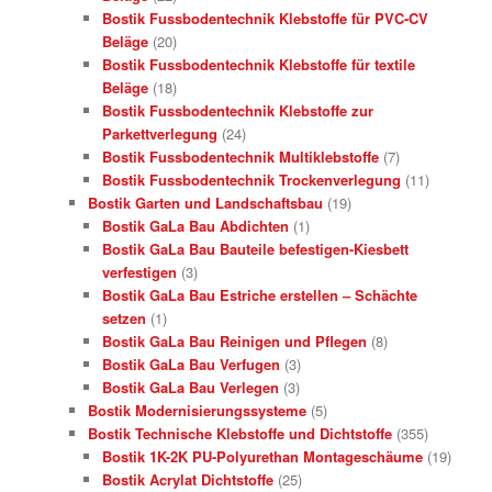
Bostik Fussbodentechnik Klebstoffe für PVC-CV
Beläge
(20)
Bostik Fussbodentechnik Klebstoffe für textile
Beläge
(18)
Bostik Fussbodentechnik Klebstoffe zur
Parkettverlegung
(24)
Bostik Fussbodentechnik Multiklebstoffe
(7)
Bostik Fussbodentechnik Trockenverlegung
(11)
Bostik Garten und Landschaftsbau
(19)
Bostik GaLa Bau Abdichten
(1)
Bostik GaLa Bau Bauteile befestigen-Kiesbett
verfestigen
(3)
Bostik GaLa Bau Estriche erstellen – Schächte
setzen
(1)
Bostik GaLa Bau Reinigen und Pflegen
(8)
Bostik GaLa Bau Verfugen
(3)
Bostik GaLa Bau Verlegen
(3)
Bostik Modernisierungssysteme
(5)
Bostik Technische Klebstoffe und Dichtstoffe
(355)
Bostik 1K-2K PU-Polyurethan Montageschäume
(19)
Bostik Acrylat Dichtstoffe
(25)