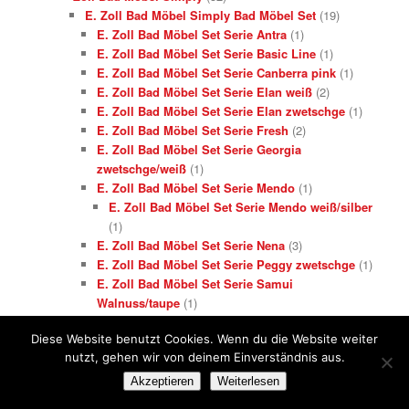
E. Zoll Bad Möbel Simply Bad Möbel Set
(19)
E. Zoll Bad Möbel Set Serie Antra
(1)
E. Zoll Bad Möbel Set Serie Basic Line
(1)
E. Zoll Bad Möbel Set Serie Canberra pink
(1)
E. Zoll Bad Möbel Set Serie Elan weiß
(2)
E. Zoll Bad Möbel Set Serie Elan zwetschge
(1)
E. Zoll Bad Möbel Set Serie Fresh
(2)
E. Zoll Bad Möbel Set Serie Georgia
zwetschge/weiß
(1)
E. Zoll Bad Möbel Set Serie Mendo
(1)
E. Zoll Bad Möbel Set Serie Mendo weiß/silber
(1)
E. Zoll Bad Möbel Set Serie Nena
(3)
E. Zoll Bad Möbel Set Serie Peggy zwetschge
(1)
E. Zoll Bad Möbel Set Serie Samui
Walnuss/taupe
(1)
E. Zoll Bad Möbel Set Serie Savona
(2)
Diese Website benutzt Cookies. Wenn du die Website weiter
E. Zoll Badmöbel Bad Serie Möbel Peggy weiß
nutzt, gehen wir von deinem Einverständnis aus.
(1)
E. Zoll Bad Möbel Simply Badblöcke
(10)
Akzeptieren
Weiterlesen
E. Zoll Bad Möbel Simply Badblöcke Serie Athos