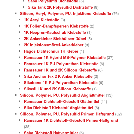
Saba Polysulfid Dichtstoffe
(5)
Sika Tank 2K Polysulfid Dichtstoffe
(8)
Silicon, Acryl, Polymer, PU, Injektions Klebstoffe
(76)
1K Acryl Klebstoffe
(3)
1K Folien-Dampfsperren Klebstoffe
(2)
1K Neopren-Kautschuk Klebstoffe
(1)
2K Ankerkleber Siebhülsen-Dübel
(5)
2K Injektionsmörtel-Ankerkleber
(8)
Hagos Dichtschnur 1K Kleber
(1)
Ramsauer 1K Hybrid MS-Polymer Klebstoffe
(37)
Ramsauer 1K PU-Polyurethan Klebstoffe
(6)
Ramsauer 1K und 2K Silicon Klebstoffe
(6)
Sika Anchor Fix 2 K Anker Klebstoffe
(2)
Sikabond 1K PU-Polyurethan Klebstoffe
(6)
Sikasil 1K und 2K Silicon Klebstoffe
(1)
Silicon, Polymer, PU, Polysulfid Abglättmittel
(13)
Ramsauer Dichtstoff-Klebstoff Glättmittel
(11)
Sika Dichtstoff-Klebstoff Abglättmittel
(6)
Silicon, Polymer, PU, Polysulfid Primer, Haftgrund
(52)
Ramsauer 1K Dichtstoff-Klebstoff Primer-Haftgrund
(38)
Saba Dichtstoff Haftvermittler
(6)