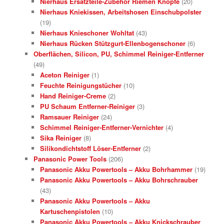
Nierhaus Ersatzteile-Zubehör Riemen Knöpfe
(20)
Nierhaus Kniekissen, Arbeitshosen Einschubpolster
(19)
Nierhaus Knieschoner Wohltat
(43)
Nierhaus Rücken Stützgurt-Ellenbogenschoner
(6)
Oberflächen, Silicon, PU, Schimmel Reiniger-Entferner
(49)
Aceton Reiniger
(1)
Feuchte Reinigungstücher
(10)
Hand Reiniger-Creme
(2)
PU Schaum Entferner-Reiniger
(3)
Ramsauer Reiniger
(24)
Schimmel Reiniger-Entferner-Vernichter
(4)
Sika Reiniger
(8)
Silikondichtstoff Löser-Entferner
(2)
Panasonic Power Tools
(206)
Panasonic Akku Powertools – Akku Bohrhammer
(19)
Panasonic Akku Powertools – Akku Bohrschrauber
(43)
Panasonic Akku Powertools – Akku
Kartuschenpistolen
(10)
Panasonic Akku Powertools – Akku Knickschrauber