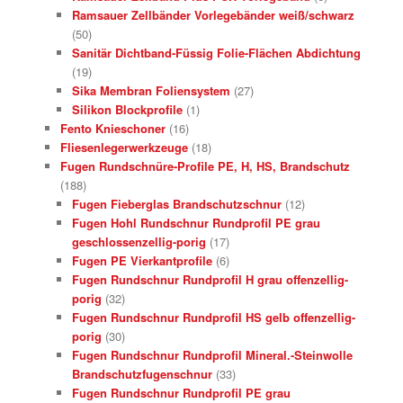
Ramsauer Zellbänder Vorlegebänder weiß/schwarz
(50)
Sanitär Dichtband-Füssig Folie-Flächen Abdichtung
(19)
Sika Membran Foliensystem
(27)
Silikon Blockprofile
(1)
Fento Knieschoner
(16)
Fliesenlegerwerkzeuge
(18)
Fugen Rundschnüre-Profile PE, H, HS, Brandschutz
(188)
Fugen Fieberglas Brandschutzschnur
(12)
Fugen Hohl Rundschnur Rundprofil PE grau
geschlossenzellig-porig
(17)
Fugen PE Vierkantprofile
(6)
Fugen Rundschnur Rundprofil H grau offenzellig-
porig
(32)
Fugen Rundschnur Rundprofil HS gelb offenzellig-
porig
(30)
Fugen Rundschnur Rundprofil Mineral.-Steinwolle
Brandschutzfugenschnur
(33)
Fugen Rundschnur Rundprofil PE grau