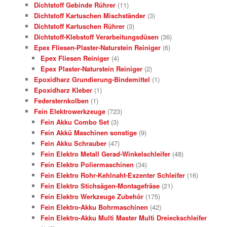
Dichtstoff Gebinde Rührer
(11)
Dichtstoff Kartuschen Mischständer
(3)
Dichtstoff Kartuschen Rührer
(3)
Dichtstoff-Klebstoff Verarbeitungsdüsen
(36)
Epex Fliesen-Plaster-Naturstein Reiniger
(6)
Epex Fliesen Reiniger
(4)
Epex Plaster-Naturstein Reiniger
(2)
Epoxidharz Grundierung-Bindemittel
(1)
Epoxidharz Kleber
(1)
Federsternkolben
(1)
Fein Elektrowerkzeuge
(723)
Fein Akku Combo Set
(3)
Fein Akkü Maschinen sonstige
(9)
Fein Akku Schrauber
(47)
Fein Elektro Metall Gerad-Winkelschleifer
(48)
Fein Elektro Poliermaschinen
(34)
Fein Elektro Rohr-Kehlnaht-Exzenter Schleifer
(16)
Fein Elektro Stichsägen-Montagefräse
(21)
Fein Elektro Werkzeuge Zubehör
(175)
Fein Elektro-Akku Bohrmaschinen
(42)
Fein Elektro-Akku Multi Master Multi Dreieckschleifer