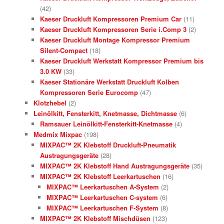
(42)
Kaeser Druckluft Kompressoren Premium Car
(11)
Kaeser Druckluft Kompressoren Serie i.Comp 3
(2)
Kaeser Druckluft Montage Kompressor Premium
Silent-Compact
(18)
Kaeser Druckluft Werkstatt Kompressor Premium bis
3.0 KW
(33)
Kaeser Stationäre Werkstatt Druckluft Kolben
Kompressoren Serie Eurocomp
(47)
Klotzhebel
(2)
Leinölkitt, Fensterkitt, Knetmasse, Dichtmasse
(6)
Ramsauer Leinölkitt-Fensterkitt-Knetmasse
(4)
Medmix Mixpac
(198)
MIXPAC™ 2K Klebstoff Druckluft-Pneumatik
Austragungsgeräte
(28)
MIXPAC™ 2K Klebstoff Hand Austragungsgeräte
(35)
MIXPAC™ 2K Klebstoff Leerkartuschen
(16)
MIXPAC™ Leerkartuschen A-System
(2)
MIXPAC™ Leerkartuschen C-system
(6)
MIXPAC™ Leerkartuschen F-System
(8)
MIXPAC™ 2K Klebstoff Mischdüsen
(123)