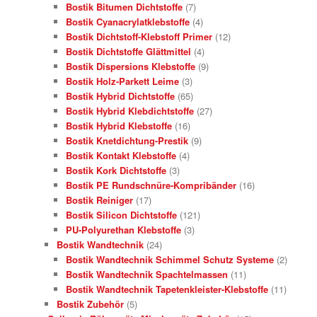
Bostik Bitumen Dichtstoffe
(7)
Bostik Cyanacrylatklebstoffe
(4)
Bostik Dichtstoff-Klebstoff Primer
(12)
Bostik Dichtstoffe Glättmittel
(4)
Bostik Dispersions Klebstoffe
(9)
Bostik Holz-Parkett Leime
(3)
Bostik Hybrid Dichtstoffe
(65)
Bostik Hybrid Klebdichtstoffe
(27)
Bostik Hybrid Klebstoffe
(16)
Bostik Knetdichtung-Prestik
(9)
Bostik Kontakt Klebstoffe
(4)
Bostik Kork Dichtstoffe
(3)
Bostik PE Rundschnüre-Kompribänder
(16)
Bostik Reiniger
(17)
Bostik Silicon Dichtstoffe
(121)
PU-Polyurethan Klebstoffe
(3)
Bostik Wandtechnik
(24)
Bostik Wandtechnik Schimmel Schutz Systeme
(2)
Bostik Wandtechnik Spachtelmassen
(11)
Bostik Wandtechnik Tapetenkleister-Klebstoffe
(11)
Bostik Zubehör
(5)