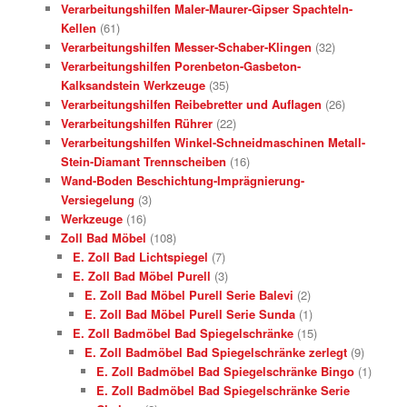
Verarbeitungshilfen Maler-Maurer-Gipser Spachteln-
Kellen
(61)
Verarbeitungshilfen Messer-Schaber-Klingen
(32)
Verarbeitungshilfen Porenbeton-Gasbeton-
Kalksandstein Werkzeuge
(35)
Verarbeitungshilfen Reibebretter und Auflagen
(26)
Verarbeitungshilfen Rührer
(22)
Verarbeitungshilfen Winkel-Schneidmaschinen Metall-
Stein-Diamant Trennscheiben
(16)
Wand-Boden Beschichtung-Imprägnierung-
Versiegelung
(3)
Werkzeuge
(16)
Zoll Bad Möbel
(108)
E. Zoll Bad Lichtspiegel
(7)
E. Zoll Bad Möbel Purell
(3)
E. Zoll Bad Möbel Purell Serie Balevi
(2)
E. Zoll Bad Möbel Purell Serie Sunda
(1)
E. Zoll Badmöbel Bad Spiegelschränke
(15)
E. Zoll Badmöbel Bad Spiegelschränke zerlegt
(9)
E. Zoll Badmöbel Bad Spiegelschränke Bingo
(1)
E. Zoll Badmöbel Bad Spiegelschränke Serie