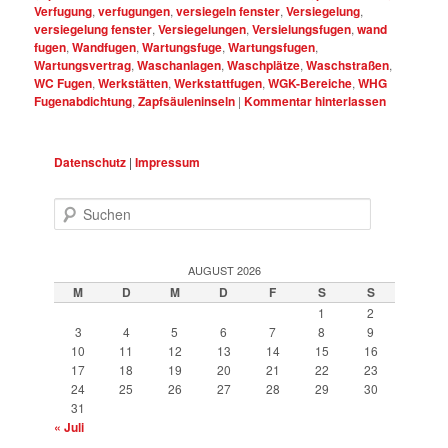
Verfugung
,
verfugungen
,
versiegeln fenster
,
Versiegelung
,
versiegelung fenster
,
Versiegelungen
,
Versielungsfugen
,
wand
fugen
,
Wandfugen
,
Wartungsfuge
,
Wartungsfugen
,
Wartungsvertrag
,
Waschanlagen
,
Waschplätze
,
Waschstraßen
,
WC Fugen
,
Werkstätten
,
Werkstattfugen
,
WGK-Bereiche
,
WHG
Fugenabdichtung
,
Zapfsäuleninseln
|
Kommentar hinterlassen
Datenschutz
|
Impressum
Suchen
AUGUST 2026
M
D
M
D
F
S
S
1
2
3
4
5
6
7
8
9
10
11
12
13
14
15
16
17
18
19
20
21
22
23
24
25
26
27
28
29
30
31
« Juli