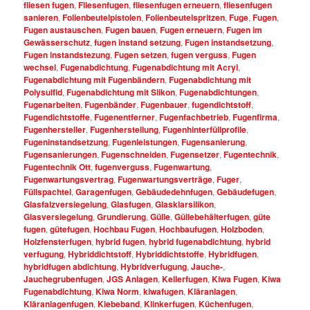
fliesen fugen
,
Fliesenfugen
,
fliesenfugen erneuern
,
fliesenfugen
sanieren
,
Folienbeutelpistolen
,
Folienbeutelspritzen
,
Fuge
,
Fugen
,
Fugen austauschen
,
Fugen bauen
,
Fugen erneuern
,
Fugen im
Gewässerschutz
,
fugen instand setzung
,
Fugen instandsetzung
,
Fugen instandstezung
,
Fugen setzen
,
fugen verguss
,
Fugen
wechsel
,
Fugenabdichtung
,
Fugenabdichtung mit Acryl
,
Fugenabdichtung mit Fugenbändern
,
Fugenabdichtung mit
Polysulfid
,
Fugenabdichtung mit Slikon
,
Fugenabdichtungen
,
Fugenarbeiten
,
Fugenbänder
,
Fugenbauer
,
fugendichtstoff
,
Fugendichtstoffe
,
Fugenentferner
,
Fugenfachbetrieb
,
Fugenfirma
,
Fugenhersteller
,
Fugenherstellung
,
Fugenhinterfüllprofile
,
Fugeninstandsetzung
,
Fugenleistungen
,
Fugensanierung
,
Fugensanierungen
,
Fugenschneiden
,
Fugensetzer
,
Fugentechnik
,
Fugentechnik Ott
,
fugenverguss
,
Fugenwartung
,
Fugenwartungsvertrag
,
Fugenwartungsverträge
,
Fuger
,
Füllspachtel
,
Garagenfugen
,
Gebäudedehnfugen
,
Gebäudefugen
,
Glasfalzversiegelung
,
Glasfugen
,
Glasklarsilikon
,
Glasversiegelung
,
Grundierung
,
Gülle
,
Güllebehälterfugen
,
güte
fugen
,
gütefugen
,
Hochbau Fugen
,
Hochbaufugen
,
Holzboden
,
Holzfensterfugen
,
hybrid fugen
,
hybrid fugenabdichtung
,
hybrid
verfugung
,
Hybriddichtstoff
,
Hybriddichtstoffe
,
Hybridfugen
,
hybridfugen abdichtung
,
Hybridverfugung
,
Jauche-
,
Jauchegrubenfugen
,
JGS Anlagen
,
Kellerfugen
,
Kiwa Fugen
,
Kiwa
Fugenabdichtung
,
Kiwa Norm
,
kiwafugen
,
Kläranlagen
,
Kläranlagenfugen
,
Klebeband
,
Klinkerfugen
,
Küchenfugen
,