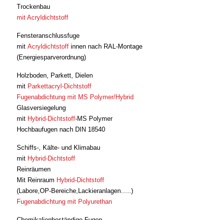
Trockenbau
mit Acryldichtstoff
Fensteranschlussfuge
mit
Acryldichtstoff
innen nach RAL-Montage
(Energiesparverordnung)
Holzboden, Parkett, Dielen
mit
Parkettacryl-Dichtstoff
Fugenabdichtung mit MS Polymer/Hybrid
Glasversiegelung
mit
Hybrid-Dichtstoff
-MS Polymer
Hochbaufugen nach DIN 18540
Schiffs-, Kälte- und Klimabau
mit
Hybrid-Dichtstoff
Reinräumen
Mit Reinraum
Hybrid-Dichtstoff
(Labore,OP-Bereiche,Lackieranlagen…..)
Fugenabdichtung mit Polyurethan
Chemikalienbeständige Fugen