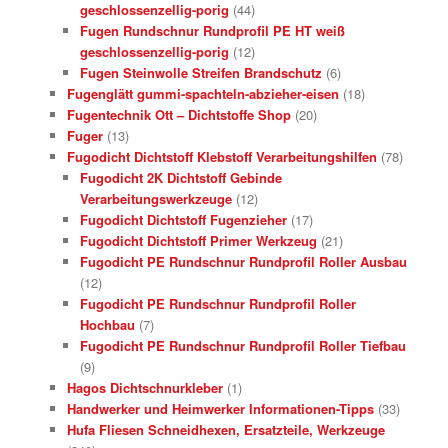
geschlossenzellig-porig
(44)
Fugen Rundschnur Rundprofil PE HT weiß
geschlossenzellig-porig
(12)
Fugen Steinwolle Streifen Brandschutz
(6)
Fugenglätt gummi-spachteln-abzieher-eisen
(18)
Fugentechnik Ott – Dichtstoffe Shop
(20)
Fuger
(13)
Fugodicht Dichtstoff Klebstoff Verarbeitungshilfen
(78)
Fugodicht 2K Dichtstoff Gebinde
Verarbeitungswerkzeuge
(12)
Fugodicht Dichtstoff Fugenzieher
(17)
Fugodicht Dichtstoff Primer Werkzeug
(21)
Fugodicht PE Rundschnur Rundprofil Roller Ausbau
(12)
Fugodicht PE Rundschnur Rundprofil Roller
Hochbau
(7)
Fugodicht PE Rundschnur Rundprofil Roller Tiefbau
(9)
Hagos Dichtschnurkleber
(1)
Handwerker und Heimwerker Informationen-Tipps
(33)
Hufa Fliesen Schneidhexen, Ersatzteile, Werkzeuge