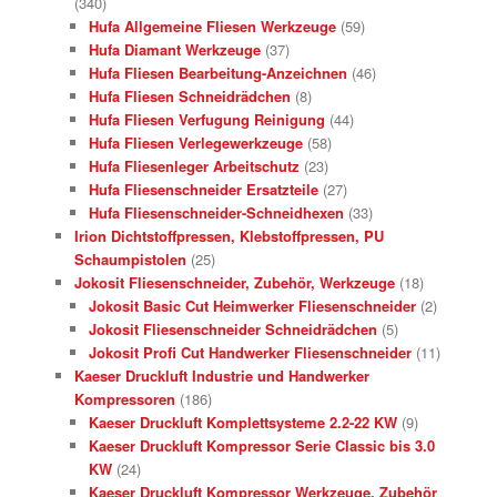
(340)
Hufa Allgemeine Fliesen Werkzeuge
(59)
Hufa Diamant Werkzeuge
(37)
Hufa Fliesen Bearbeitung-Anzeichnen
(46)
Hufa Fliesen Schneidrädchen
(8)
Hufa Fliesen Verfugung Reinigung
(44)
Hufa Fliesen Verlegewerkzeuge
(58)
Hufa Fliesenleger Arbeitschutz
(23)
Hufa Fliesenschneider Ersatzteile
(27)
Hufa Fliesenschneider-Schneidhexen
(33)
Irion Dichtstoffpressen, Klebstoffpressen, PU
Schaumpistolen
(25)
Jokosit Fliesenschneider, Zubehör, Werkzeuge
(18)
Jokosit Basic Cut Heimwerker Fliesenschneider
(2)
Jokosit Fliesenschneider Schneidrädchen
(5)
Jokosit Profi Cut Handwerker Fliesenschneider
(11)
Kaeser Druckluft Industrie und Handwerker
Kompressoren
(186)
Kaeser Druckluft Komplettsysteme 2.2-22 KW
(9)
Kaeser Druckluft Kompressor Serie Classic bis 3.0
KW
(24)
Kaeser Druckluft Kompressor Werkzeuge, Zubehör