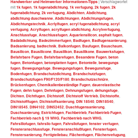
Handwerker und Heimwerker Informationen-Tipps
|
Verschlagwortet
mit
1k fugen
,
1k fugenabdichtung
,
1k verfugung
,
2k fugen
,
2k
fugenabdichtung
,
2k verfugung
,
Abdichten
,
Abdichtung
,
abdichtung duschwanne
,
Abdichtungen
,
Abdichtungsfugen
,
Abdichtungstechnik
,
Acrlylfugen
,
acryl fugenabdichtung
,
acryl
verfugung
,
Acrylfugen
,
acrylfugen abdichtung
,
Acrylverfugung
,
Anschlussfuge
,
Anschlussfugen
,
Aquariensilicon
,
asphalt fugen
,
Badabdichtung
,
Badezimmerfugen
,
Badfugen
,
Badfugensanierung
,
Badsanierung
,
badtechnik
,
Balkonfugen
,
Baufugen
,
Bauschaum
,
Bausilicon
,
Bausilicone
,
Bausilikon
,
Bausilikone
,
Bauwerksfugen
,
Befahrbare Fugen
,
Befahrbarefugen
,
Besandete Fugen
,
beton
fugen
,
Betonfugen
,
betonplatten fugen
,
Betonteile
,
bewegungs
fugen
,
Bewegungsfuge
,
Bewegungsfugen
,
Bewegunsfuge
,
Bodenfugen
,
Brandschutzdichtung
,
Brandschutzfugen
,
Brandschutzfugen F90/F120/F180
,
Brandschutzschnüre
,
Brückenfugen
,
Chemikalienbeständige Fugen
,
dauerelastische
Fugen
,
dehn fugen
,
Dehnfugen
,
Dehnungsfugen
,
dehungsfuge
,
Dichten
,
Dichtfugen
,
Dichtstoff
,
Dichtstoff Vertrieb
,
Dichtstoffe
,
Dichtstofffugen
,
Dichtstoffsanierung
,
DIN 18540
,
DIN18540
,
DIN18545
,
DIN4102
,
DIN52452
,
Duschfugensanierung
,
Duschsanierung
,
Estrichfugen
,
Fachbetrieb
,
Fachbetrieb Fugen
,
Fachbetrieb nach § 19 WHG
,
Fachbetrieb nach WHG
,
Fahrsiliofugen
,
fahrsilo fugen
,
Fahrsilofugen
,
fenster verfugen
,
Fensteranschlussfuge
,
Fensteranschlußfugen
,
Fensterfugen
,
Fenstersanierung
,
Fertigteilebau
,
Flächenfugen
,
Flächenvefugung
,