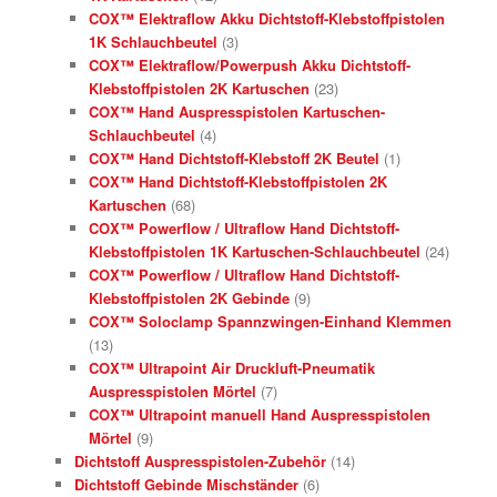
COX™ Elektraflow Akku Dichtstoff-Klebstoffpistolen
1K Schlauchbeutel
(3)
COX™ Elektraflow/Powerpush Akku Dichtstoff-
Klebstoffpistolen 2K Kartuschen
(23)
COX™ Hand Auspresspistolen Kartuschen-
Schlauchbeutel
(4)
COX™ Hand Dichtstoff-Klebstoff 2K Beutel
(1)
COX™ Hand Dichtstoff-Klebstoffpistolen 2K
Kartuschen
(68)
COX™ Powerflow / Ultraflow Hand Dichtstoff-
Klebstoffpistolen 1K Kartuschen-Schlauchbeutel
(24)
COX™ Powerflow / Ultraflow Hand Dichtstoff-
Klebstoffpistolen 2K Gebinde
(9)
COX™ Soloclamp Spannzwingen-Einhand Klemmen
(13)
COX™ Ultrapoint Air Druckluft-Pneumatik
Auspresspistolen Mörtel
(7)
COX™ Ultrapoint manuell Hand Auspresspistolen
Mörtel
(9)
Dichtstoff Auspresspistolen-Zubehör
(14)
Dichtstoff Gebinde Mischständer
(6)