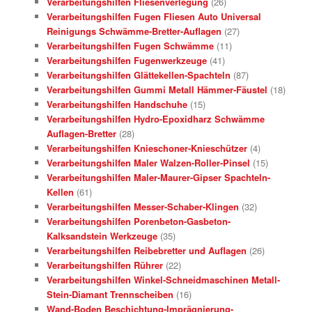
Verarbeitungshilfen Fliesenverlegung
(26)
Verarbeitungshilfen Fugen Fliesen Auto Universal
Reinigungs Schwämme-Bretter-Auflagen
(27)
Verarbeitungshilfen Fugen Schwämme
(11)
Verarbeitungshilfen Fugenwerkzeuge
(41)
Verarbeitungshilfen Glättekellen-Spachteln
(87)
Verarbeitungshilfen Gummi Metall Hämmer-Fäustel
(18)
Verarbeitungshilfen Handschuhe
(15)
Verarbeitungshilfen Hydro-Epoxidharz Schwämme
Auflagen-Bretter
(28)
Verarbeitungshilfen Knieschoner-Knieschützer
(4)
Verarbeitungshilfen Maler Walzen-Roller-Pinsel
(15)
Verarbeitungshilfen Maler-Maurer-Gipser Spachteln-
Kellen
(61)
Verarbeitungshilfen Messer-Schaber-Klingen
(32)
Verarbeitungshilfen Porenbeton-Gasbeton-
Kalksandstein Werkzeuge
(35)
Verarbeitungshilfen Reibebretter und Auflagen
(26)
Verarbeitungshilfen Rührer
(22)
Verarbeitungshilfen Winkel-Schneidmaschinen Metall-
Stein-Diamant Trennscheiben
(16)
Wand-Boden Beschichtung-Imprägnierung-