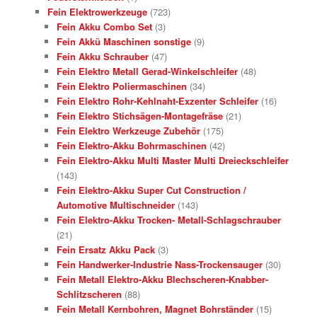
Fein Elektrowerkzeuge
(723)
Fein Akku Combo Set
(3)
Fein Akkü Maschinen sonstige
(9)
Fein Akku Schrauber
(47)
Fein Elektro Metall Gerad-Winkelschleifer
(48)
Fein Elektro Poliermaschinen
(34)
Fein Elektro Rohr-Kehlnaht-Exzenter Schleifer
(16)
Fein Elektro Stichsägen-Montagefräse
(21)
Fein Elektro Werkzeuge Zubehör
(175)
Fein Elektro-Akku Bohrmaschinen
(42)
Fein Elektro-Akku Multi Master Multi Dreieckschleifer
(143)
Fein Elektro-Akku Super Cut Construction /
Automotive Multischneider
(143)
Fein Elektro-Akku Trocken- Metall-Schlagschrauber
(21)
Fein Ersatz Akku Pack
(3)
Fein Handwerker-Industrie Nass-Trockensauger
(30)
Fein Metall Elektro-Akku Blechscheren-Knabber-
Schlitzscheren
(88)
Fein Metall Kernbohren, Magnet Bohrständer
(15)