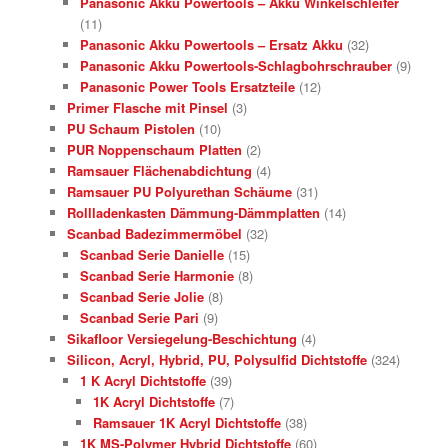
Panasonic Akku Powertools – Akku Winkelschleifer
(11)
Panasonic Akku Powertools – Ersatz Akku
(32)
Panasonic Akku Powertools-Schlagbohrschrauber
(9)
Panasonic Power Tools Ersatzteile
(12)
Primer Flasche mit Pinsel
(3)
PU Schaum Pistolen
(10)
PUR Noppenschaum Platten
(2)
Ramsauer Flächenabdichtung
(4)
Ramsauer PU Polyurethan Schäume
(31)
Rollladenkasten Dämmung-Dämmplatten
(14)
Scanbad Badezimmermöbel
(32)
Scanbad Serie Danielle
(15)
Scanbad Serie Harmonie
(8)
Scanbad Serie Jolie
(8)
Scanbad Serie Pari
(9)
Sikafloor Versiegelung-Beschichtung
(4)
Silicon, Acryl, Hybrid, PU, Polysulfid Dichtstoffe
(324)
1 K Acryl Dichtstoffe
(39)
1K Acryl Dichtstoffe
(7)
Ramsauer 1K Acryl Dichtstoffe
(38)
1K MS-Polymer Hybrid Dichtstoffe
(60)