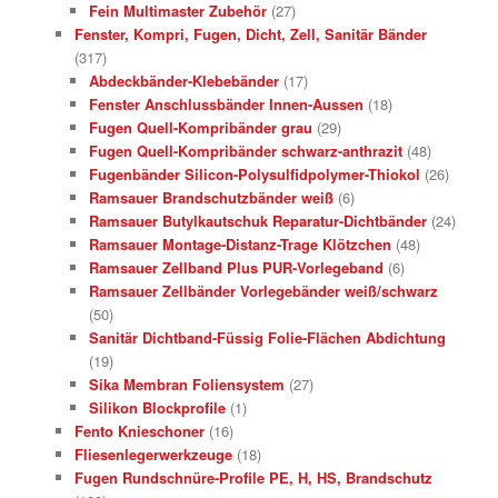
Fein Multimaster Zubehör
(27)
Fenster, Kompri, Fugen, Dicht, Zell, Sanitär Bänder
(317)
Abdeckbänder-Klebebänder
(17)
Fenster Anschlussbänder Innen-Aussen
(18)
Fugen Quell-Kompribänder grau
(29)
Fugen Quell-Kompribänder schwarz-anthrazit
(48)
Fugenbänder Silicon-Polysulfidpolymer-Thiokol
(26)
Ramsauer Brandschutzbänder weiß
(6)
Ramsauer Butylkautschuk Reparatur-Dichtbänder
(24)
Ramsauer Montage-Distanz-Trage Klötzchen
(48)
Ramsauer Zellband Plus PUR-Vorlegeband
(6)
Ramsauer Zellbänder Vorlegebänder weiß/schwarz
(50)
Sanitär Dichtband-Füssig Folie-Flächen Abdichtung
(19)
Sika Membran Foliensystem
(27)
Silikon Blockprofile
(1)
Fento Knieschoner
(16)
Fliesenlegerwerkzeuge
(18)
Fugen Rundschnüre-Profile PE, H, HS, Brandschutz