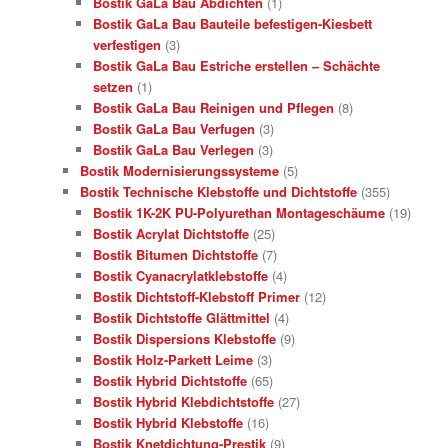
Bostik GaLa Bau Abdichten
(1)
Bostik GaLa Bau Bauteile befestigen-Kiesbett
verfestigen
(3)
Bostik GaLa Bau Estriche erstellen – Schächte
setzen
(1)
Bostik GaLa Bau Reinigen und Pflegen
(8)
Bostik GaLa Bau Verfugen
(3)
Bostik GaLa Bau Verlegen
(3)
Bostik Modernisierungssysteme
(5)
Bostik Technische Klebstoffe und Dichtstoffe
(355)
Bostik 1K-2K PU-Polyurethan Montageschäume
(19)
Bostik Acrylat Dichtstoffe
(25)
Bostik Bitumen Dichtstoffe
(7)
Bostik Cyanacrylatklebstoffe
(4)
Bostik Dichtstoff-Klebstoff Primer
(12)
Bostik Dichtstoffe Glättmittel
(4)
Bostik Dispersions Klebstoffe
(9)
Bostik Holz-Parkett Leime
(3)
Bostik Hybrid Dichtstoffe
(65)
Bostik Hybrid Klebdichtstoffe
(27)
Bostik Hybrid Klebstoffe
(16)
Bostik Knetdichtung-Prestik
(9)