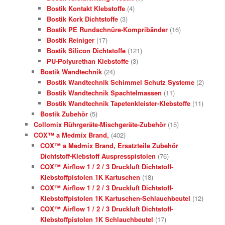
Bostik Kontakt Klebstoffe
(4)
Bostik Kork Dichtstoffe
(3)
Bostik PE Rundschnüre-Kompribänder
(16)
Bostik Reiniger
(17)
Bostik Silicon Dichtstoffe
(121)
PU-Polyurethan Klebstoffe
(3)
Bostik Wandtechnik
(24)
Bostik Wandtechnik Schimmel Schutz Systeme
(2)
Bostik Wandtechnik Spachtelmassen
(11)
Bostik Wandtechnik Tapetenkleister-Klebstoffe
(11)
Bostik Zubehör
(5)
Collomix Rührgeräte-Mischgeräte-Zubehör
(15)
COX™ a Medmix Brand,
(402)
COX™ a Medmix Brand, Ersatzteile Zubehör
Dichtstoff-Klebstoff Auspresspistolen
(76)
COX™ Airflow 1 / 2 / 3 Druckluft Dichtstoff-
Klebstoffpistolen 1K Kartuschen
(18)
COX™ Airflow 1 / 2 / 3 Druckluft Dichtstoff-
Klebstoffpistolen 1K Kartuschen-Schlauchbeutel
(12)
COX™ Airflow 1 / 2 / 3 Druckluft Dichtstoff-
Klebstoffpistolen 1K Schlauchbeutel
(17)