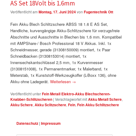
AS Set 18Volt bis 1.6mm
Veröffentlicht am
Montag, 17. Juni 2024
von
Fugentechnik Ott
Fein Akku Blech Schlitzschere ABSS 18 1.6 E AS Set,
Handliche, kurvengängige Akku-Schlitzschere für verzugsfreie
Abschnitte und Ausschnitte in Blechen bis 1,6 mm. Kompatibel
mit AMPShare-/ Bosch Professional 18 V Akkus. Inkl. 1x
Schneidmesser, gerade (31308150009) montiert, 1x Paar
Schneidbacken (31308153014) montiert, 1x
Innensechskantschlüssel 2,5 mm, 1x Kurvenmesser
(31308151008), 1x Permanentmarker, 1x Malerband, 1x
Meterstab, 1x Kunststoff-Werkzeugkoffer (L-Boxx 136), ohne
Akku ohne Ladegerät.
Weiterlesen
→
Veröffentlicht unter
Fein Metall Elektro-Akku Blechscheren-
Knabber-Schlitzscheren
|
Verschlagwortet mit
Akku Metall Schere
,
Akku Schere
,
Akku Sclitzschere
,
Fein
,
Fein Akku Schlitzschere
Datenschutz
|
Impressum