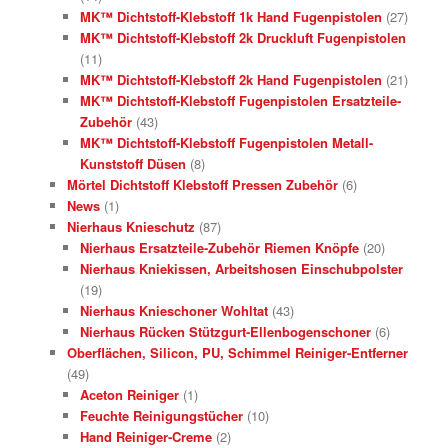
MK™ Dichtstoff-Klebstoff 1k Hand Fugenpistolen
(27)
MK™ Dichtstoff-Klebstoff 2k Druckluft Fugenpistolen
(11)
MK™ Dichtstoff-Klebstoff 2k Hand Fugenpistolen
(21)
MK™ Dichtstoff-Klebstoff Fugenpistolen Ersatzteile-
Zubehör
(43)
MK™ Dichtstoff-Klebstoff Fugenpistolen Metall-
Kunststoff Düsen
(8)
Mörtel Dichtstoff Klebstoff Pressen Zubehör
(6)
News
(1)
Nierhaus Knieschutz
(87)
Nierhaus Ersatzteile-Zubehör Riemen Knöpfe
(20)
Nierhaus Kniekissen, Arbeitshosen Einschubpolster
(19)
Nierhaus Knieschoner Wohltat
(43)
Nierhaus Rücken Stützgurt-Ellenbogenschoner
(6)
Oberflächen, Silicon, PU, Schimmel Reiniger-Entferner
(49)
Aceton Reiniger
(1)
Feuchte Reinigungstücher
(10)
Hand Reiniger-Creme
(2)