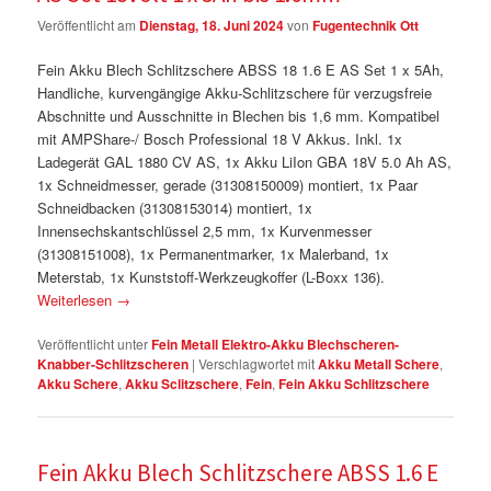
Veröffentlicht am
Dienstag, 18. Juni 2024
von
Fugentechnik Ott
Fein Akku Blech Schlitzschere ABSS 18 1.6 E AS Set 1 x 5Ah,
Handliche, kurvengängige Akku-Schlitzschere für verzugsfreie
Abschnitte und Ausschnitte in Blechen bis 1,6 mm. Kompatibel
mit AMPShare-/ Bosch Professional 18 V Akkus. Inkl. 1x
Ladegerät GAL 1880 CV AS, 1x Akku LiIon GBA 18V 5.0 Ah AS,
1x Schneidmesser, gerade (31308150009) montiert, 1x Paar
Schneidbacken (31308153014) montiert, 1x
Innensechskantschlüssel 2,5 mm, 1x Kurvenmesser
(31308151008), 1x Permanentmarker, 1x Malerband, 1x
Meterstab, 1x Kunststoff-Werkzeugkoffer (L-Boxx 136).
Weiterlesen
→
Veröffentlicht unter
Fein Metall Elektro-Akku Blechscheren-
Knabber-Schlitzscheren
|
Verschlagwortet mit
Akku Metall Schere
,
Akku Schere
,
Akku Sclitzschere
,
Fein
,
Fein Akku Schlitzschere
Fein Akku Blech Schlitzschere ABSS 1.6 E