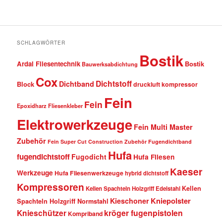
SCHLAGWÖRTER
Bostik
Ardal Fliesentechnik
Bostik
Bauwerksabdichtung
Cox
Dichtstoff
Dichtband
Block
druckluft kompressor
Fein
Fein
Epoxidharz Fliesenkleber
Elektrowerkzeuge
Fein Multi Master
Zubehör
Fein Super Cut Construction Zubehör
Fugendichtband
Hufa
fugendichtstoff
Fugodicht
Hufa Fliesen
Kaeser
Werkzeuge
Hufa Fliesenwerkzeuge
hybrid dichtstoff
Kompressoren
Kellen
Kellen Spachteln Holzgriff Edelstahl
Kniepolster
Kieschoner
Spachteln Holzgriff Normstahl
kröger fugenpistolen
Knieschützer
Kompriband