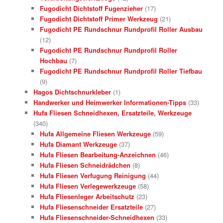
Fugodicht Dichtstoff Fugenzieher
(17)
Fugodicht Dichtstoff Primer Werkzeug
(21)
Fugodicht PE Rundschnur Rundprofil Roller Ausbau
(12)
Fugodicht PE Rundschnur Rundprofil Roller
Hochbau
(7)
Fugodicht PE Rundschnur Rundprofil Roller Tiefbau
(9)
Hagos Dichtschnurkleber
(1)
Handwerker und Heimwerker Informationen-Tipps
(33)
Hufa Fliesen Schneidhexen, Ersatzteile, Werkzeuge
(340)
Hufa Allgemeine Fliesen Werkzeuge
(59)
Hufa Diamant Werkzeuge
(37)
Hufa Fliesen Bearbeitung-Anzeichnen
(46)
Hufa Fliesen Schneidrädchen
(8)
Hufa Fliesen Verfugung Reinigung
(44)
Hufa Fliesen Verlegewerkzeuge
(58)
Hufa Fliesenleger Arbeitschutz
(23)
Hufa Fliesenschneider Ersatzteile
(27)
Hufa Fliesenschneider-Schneidhexen
(33)