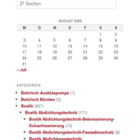
Suchen
AUGUST 2026
M
D
M
D
F
S
S
1
2
3
4
5
6
7
8
9
10
11
12
13
14
15
16
17
18
19
20
21
22
23
24
25
26
27
28
29
30
31
« Juli
KATEGORIEN
Bohrloch Ausblaspumpe
(1)
Bohrloch Bürsten
(3)
Bostik
(857)
Bostik Abdichtungstechnik
(171)
Bostik Abdichtungstechnik-Betonsanierung-
Schachtsanierung
(10)
Bostik Abdichtungstechnik-Fassadenschutz
(8)
Bostik Abdichtungstechnik-