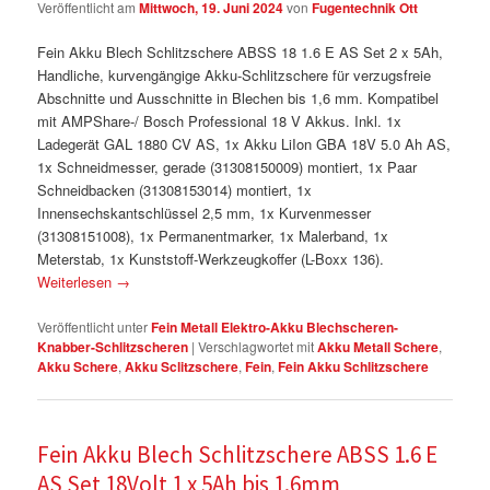
Veröffentlicht am
Mittwoch, 19. Juni 2024
von
Fugentechnik Ott
Fein Akku Blech Schlitzschere ABSS 18 1.6 E AS Set 2 x 5Ah,
Handliche, kurvengängige Akku-Schlitzschere für verzugsfreie
Abschnitte und Ausschnitte in Blechen bis 1,6 mm. Kompatibel
mit AMPShare-/ Bosch Professional 18 V Akkus. Inkl. 1x
Ladegerät GAL 1880 CV AS, 1x Akku LiIon GBA 18V 5.0 Ah AS,
1x Schneidmesser, gerade (31308150009) montiert, 1x Paar
Schneidbacken (31308153014) montiert, 1x
Innensechskantschlüssel 2,5 mm, 1x Kurvenmesser
(31308151008), 1x Permanentmarker, 1x Malerband, 1x
Meterstab, 1x Kunststoff-Werkzeugkoffer (L-Boxx 136).
Weiterlesen
→
Veröffentlicht unter
Fein Metall Elektro-Akku Blechscheren-
Knabber-Schlitzscheren
|
Verschlagwortet mit
Akku Metall Schere
,
Akku Schere
,
Akku Sclitzschere
,
Fein
,
Fein Akku Schlitzschere
Fein Akku Blech Schlitzschere ABSS 1.6 E
AS Set 18Volt 1 x 5Ah bis 1.6mm