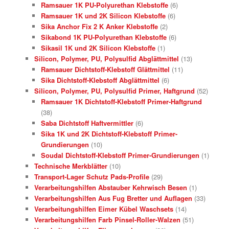
Ramsauer 1K PU-Polyurethan Klebstoffe
(6)
Ramsauer 1K und 2K Silicon Klebstoffe
(6)
Sika Anchor Fix 2 K Anker Klebstoffe
(2)
Sikabond 1K PU-Polyurethan Klebstoffe
(6)
Sikasil 1K und 2K Silicon Klebstoffe
(1)
Silicon, Polymer, PU, Polysulfid Abglättmittel
(13)
Ramsauer Dichtstoff-Klebstoff Glättmittel
(11)
Sika Dichtstoff-Klebstoff Abglättmittel
(6)
Silicon, Polymer, PU, Polysulfid Primer, Haftgrund
(52)
Ramsauer 1K Dichtstoff-Klebstoff Primer-Haftgrund
(38)
Saba Dichtstoff Haftvermittler
(6)
Sika 1K und 2K Dichtstoff-Klebstoff Primer-
Grundierungen
(10)
Soudal Dichtstoff-Klebstoff Primer-Grundierungen
(1)
Technische Merkblätter
(10)
Transport-Lager Schutz Pads-Profile
(29)
Verarbeitungshilfen Abstauber Kehrwisch Besen
(1)
Verarbeitungshilfen Aus Fug Bretter und Auflagen
(33)
Verarbeitungshilfen Eimer Kübel Waschsets
(14)
Verarbeitungshilfen Farb Pinsel-Roller-Walzen
(51)