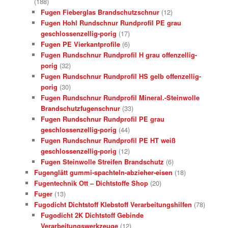
(188)
Fugen Fieberglas Brandschutzschnur
(12)
Fugen Hohl Rundschnur Rundprofil PE grau
geschlossenzellig-porig
(17)
Fugen PE Vierkantprofile
(6)
Fugen Rundschnur Rundprofil H grau offenzellig-
porig
(32)
Fugen Rundschnur Rundprofil HS gelb offenzellig-
porig
(30)
Fugen Rundschnur Rundprofil Mineral.-Steinwolle
Brandschutzfugenschnur
(33)
Fugen Rundschnur Rundprofil PE grau
geschlossenzellig-porig
(44)
Fugen Rundschnur Rundprofil PE HT weiß
geschlossenzellig-porig
(12)
Fugen Steinwolle Streifen Brandschutz
(6)
Fugenglätt gummi-spachteln-abzieher-eisen
(18)
Fugentechnik Ott – Dichtstoffe Shop
(20)
Fuger
(13)
Fugodicht Dichtstoff Klebstoff Verarbeitungshilfen
(78)
Fugodicht 2K Dichtstoff Gebinde
Verarbeitungswerkzeuge
(12)