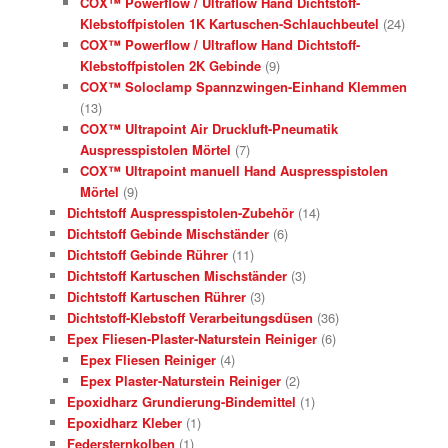
COX™ Powerflow / Ultraflow Hand Dichtstoff-
Klebstoffpistolen 1K Kartuschen-Schlauchbeutel
(24)
COX™ Powerflow / Ultraflow Hand Dichtstoff-
Klebstoffpistolen 2K Gebinde
(9)
COX™ Soloclamp Spannzwingen-Einhand Klemmen
(13)
COX™ Ultrapoint Air Druckluft-Pneumatik
Auspresspistolen Mörtel
(7)
COX™ Ultrapoint manuell Hand Auspresspistolen
Mörtel
(9)
Dichtstoff Auspresspistolen-Zubehör
(14)
Dichtstoff Gebinde Mischständer
(6)
Dichtstoff Gebinde Rührer
(11)
Dichtstoff Kartuschen Mischständer
(3)
Dichtstoff Kartuschen Rührer
(3)
Dichtstoff-Klebstoff Verarbeitungsdüsen
(36)
Epex Fliesen-Plaster-Naturstein Reiniger
(6)
Epex Fliesen Reiniger
(4)
Epex Plaster-Naturstein Reiniger
(2)
Epoxidharz Grundierung-Bindemittel
(1)
Epoxidharz Kleber
(1)
Federsternkolben
(1)