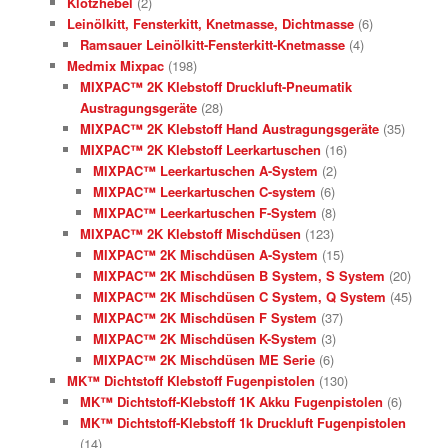
Klotzhebel
(2)
Leinölkitt, Fensterkitt, Knetmasse, Dichtmasse
(6)
Ramsauer Leinölkitt-Fensterkitt-Knetmasse
(4)
Medmix Mixpac
(198)
MIXPAC™ 2K Klebstoff Druckluft-Pneumatik
Austragungsgeräte
(28)
MIXPAC™ 2K Klebstoff Hand Austragungsgeräte
(35)
MIXPAC™ 2K Klebstoff Leerkartuschen
(16)
MIXPAC™ Leerkartuschen A-System
(2)
MIXPAC™ Leerkartuschen C-system
(6)
MIXPAC™ Leerkartuschen F-System
(8)
MIXPAC™ 2K Klebstoff Mischdüsen
(123)
MIXPAC™ 2K Mischdüsen A-System
(15)
MIXPAC™ 2K Mischdüsen B System, S System
(20)
MIXPAC™ 2K Mischdüsen C System, Q System
(45)
MIXPAC™ 2K Mischdüsen F System
(37)
MIXPAC™ 2K Mischdüsen K-System
(3)
MIXPAC™ 2K Mischdüsen ME Serie
(6)
MK™ Dichtstoff Klebstoff Fugenpistolen
(130)
MK™ Dichtstoff-Klebstoff 1K Akku Fugenpistolen
(6)
MK™ Dichtstoff-Klebstoff 1k Druckluft Fugenpistolen
(14)