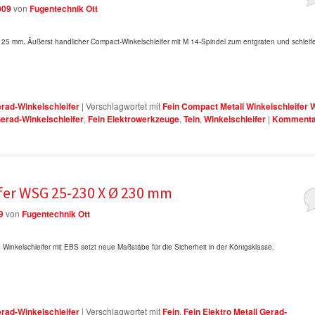
009
von
Fugentechnik Ott
 125 mm
.
Äußerst handlicher Compact-Winkelschleifer mit M 14-Spindel zum entgraten und schleif
erad-Winkelschleifer
|
Verschlagwortet mit
Fein Compact Metall Winkelschleifer
Gerad-Winkelschleifer
,
Fein Elektrowerkzeuge
,
Tein
,
Winkelschleifer
|
Kommenta
ifer WSG 25-230 X Ø 230 mm
9
von
Fugentechnik Ott
.
Winkelschleifer mit EBS setzt neue Maßstäbe für die Sicherheit in der Königsklasse.
erad-Winkelschleifer
|
Verschlagwortet mit
Fein
,
Fein Elektro Metall Gerad-