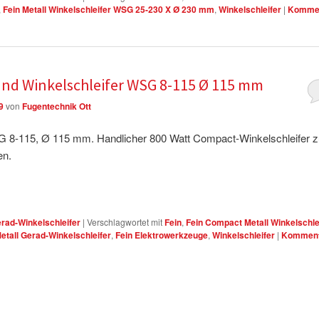
,
Fein Metall Winkelschleifer WSG 25-230 X Ø 230 mm
,
Winkelschleifer
|
Komme
and Winkelschleifer WSG 8-115 Ø 115 mm
9
von
Fugentechnik Ott
G 8-115, Ø 115 mm. Handlicher 800 Watt Compact-Winkelschleifer 
en.
erad-Winkelschleifer
|
Verschlagwortet mit
Fein
,
Fein Compact Metall Winkelschle
Metall Gerad-Winkelschleifer
,
Fein Elektrowerkzeuge
,
Winkelschleifer
|
Komment