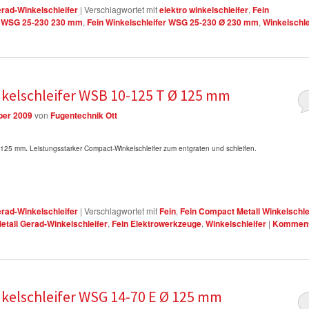
erad-Winkelschleifer
|
Verschlagwortet mit
elektro winkelschleifer
,
Fein
er WSG 25-230 230 mm
,
Fein Winkelschleifer WSG 25-230 Ø 230 mm
,
Winkelschle
kelschleifer WSB 10-125 T Ø 125 mm
ber 2009
von
Fugentechnik Ott
Ø 125 mm
.
Leistungsstarker Compact-Winkelschleifer zum entgraten und schleifen.
erad-Winkelschleifer
|
Verschlagwortet mit
Fein
,
Fein Compact Metall Winkelschle
Metall Gerad-Winkelschleifer
,
Fein Elektrowerkzeuge
,
Winkelschleifer
|
Komment
kelschleifer WSG 14-70 E Ø 125 mm