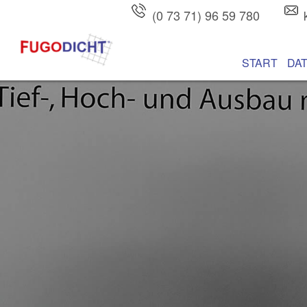
(0 73 71) 96 59 780
Hauptmenü
Zum Inhalt wec
Zum sekundären
START
DA