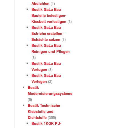
Abdichten
(1)
Bostik GaLa Bau
Bauteile befestigen-
Kiesbett verfestigen
(3)
Bostik GaLa Bau
Estriche erstellen –
Schächte setzen
(1)
Bostik GaLa Bau
Reinigen und Pflegen
(8)
Bostik GaLa Bau
Verfugen
(3)
Bostik GaLa Bau
Verlegen
(3)
Bostik
Modernisierungssysteme
(5)
Bostik Technische
Klebstoffe und
Dichtstoffe
(355)
Bostik 1K-2K PU-