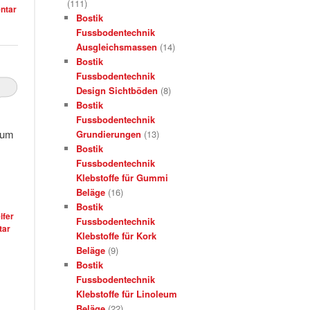
(111)
ntar
Bostik
Fussbodentechnik
Ausgleichsmassen
(14)
Bostik
Fussbodentechnik
Design Sichtböden
(8)
Bostik
Fussbodentechnik
zum
Grundierungen
(13)
Bostik
Fussbodentechnik
Klebstoffe für Gummi
Beläge
(16)
Bostik
ifer
Fussbodentechnik
ar
Klebstoffe für Kork
Beläge
(9)
Bostik
Fussbodentechnik
Klebstoffe für Linoleum
Beläge
(22)