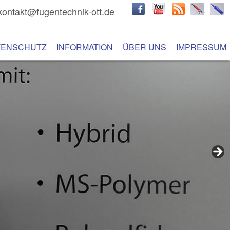
kontakt@fugentechnik-ott.de
hseln
 Inhalt wechseln
TENSCHUTZ
INFORMATION
ÜBER UNS
IMPRESSUM