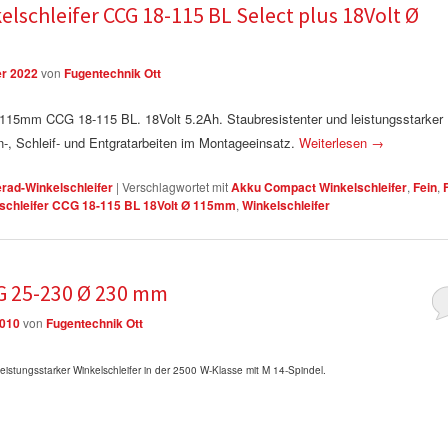
lschleifer CCG 18-115 BL Select plus 18Volt Ø
er 2022
von
Fugentechnik Ott
15mm CCG 18-115 BL. 18Volt 5.2Ah. Staubresistenter und leistungsstarker
nn-, Schleif- und Entgratarbeiten im Montageeinsatz.
Weiterlesen
→
erad-Winkelschleifer
|
Verschlagwortet mit
Akku Compact Winkelschleifer
,
Fein
,
lschleifer CCG 18-115 BL 18Volt Ø 115mm
,
Winkelschleifer
SG 25-230 Ø 230 mm
2010
von
Fugentechnik Ott
eistungsstarker Winkelschleifer in der 2500 W-Klasse mit M 14-Spindel.