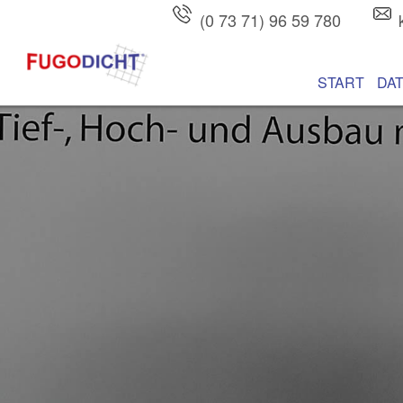
(0 73 71) 96 59 780
Hauptmenü
Zum Inhalt wec
Zum sekundären
START
DA