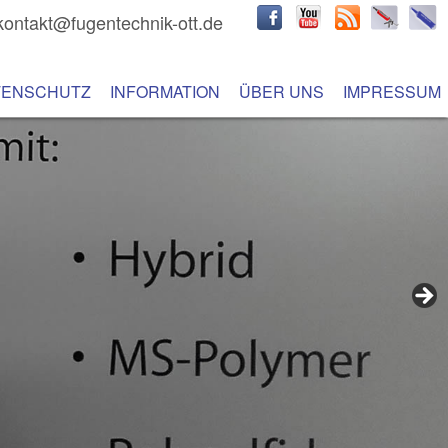
kontakt@fugentechnik-ott.de
hseln
 Inhalt wechseln
TENSCHUTZ
INFORMATION
ÜBER UNS
IMPRESSUM