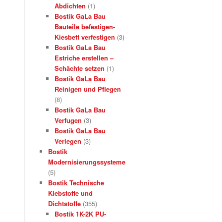
Abdichten
(1)
Bostik GaLa Bau
Bauteile befestigen-
Kiesbett verfestigen
(3)
Bostik GaLa Bau
Estriche erstellen –
Schächte setzen
(1)
Bostik GaLa Bau
Reinigen und Pflegen
(8)
Bostik GaLa Bau
Verfugen
(3)
Bostik GaLa Bau
Verlegen
(3)
Bostik
Modernisierungssysteme
(5)
Bostik Technische
Klebstoffe und
Dichtstoffe
(355)
Bostik 1K-2K PU-