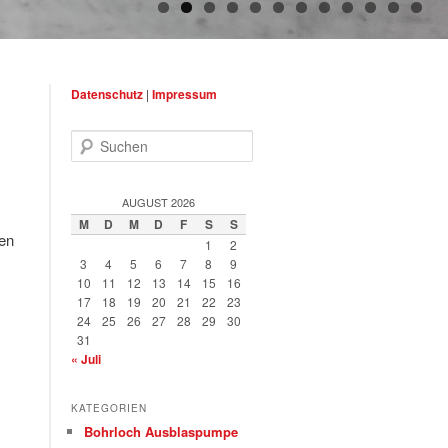
Datenschutz
|
Impressum
Suchen
AUGUST 2026
M
D
M
D
F
S
S
ten
1
2
3
4
5
6
7
8
9
10
11
12
13
14
15
16
17
18
19
20
21
22
23
24
25
26
27
28
29
30
31
« Juli
KATEGORIEN
Bohrloch Ausblaspumpe