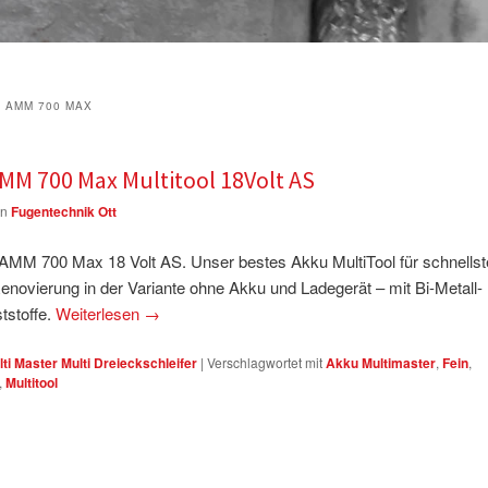
 AMM 700 MAX
MM 700 Max Multitool 18Volt AS
on
Fugentechnik Ott
r AMM 700 Max 18 Volt AS. Unser bestes Akku MultiTool für schnells
Renovierung in der Variante ohne Akku und Ladegerät – mit Bi-Metall-
tstoffe.
Weiterlesen
→
ti Master Multi Dreieckschleifer
|
Verschlagwortet mit
Akku Multimaster
,
Fein
,
,
Multitool