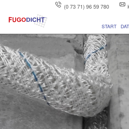
(0 73 71) 96 59 780
Hauptmenü
Zum Inhalt wec
Zum sekundären
START
DA