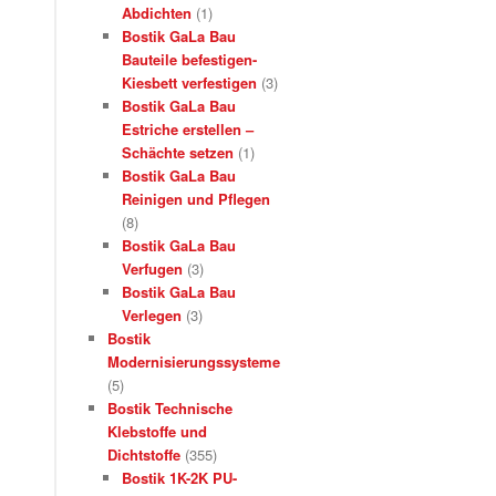
Abdichten
(1)
Bostik GaLa Bau
Bauteile befestigen-
Kiesbett verfestigen
(3)
Bostik GaLa Bau
Estriche erstellen –
Schächte setzen
(1)
Bostik GaLa Bau
Reinigen und Pflegen
(8)
Bostik GaLa Bau
Verfugen
(3)
Bostik GaLa Bau
Verlegen
(3)
Bostik
Modernisierungssysteme
(5)
Bostik Technische
Klebstoffe und
Dichtstoffe
(355)
Bostik 1K-2K PU-