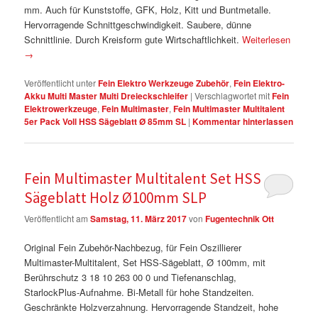
mm. Auch für Kunststoffe, GFK, Holz, Kitt und Buntmetalle.
Hervorragende Schnittgeschwindigkeit. Saubere, dünne
Schnittlinie. Durch Kreisform gute Wirtschaftlichkeit.
Weiterlesen
→
Veröffentlicht unter
Fein Elektro Werkzeuge Zubehör
,
Fein Elektro-
Akku Multi Master Multi Dreieckschleifer
|
Verschlagwortet mit
Fein
Elektrowerkzeuge
,
Fein Multimaster
,
Fein Multimaster Multitalent
5er Pack Voll HSS Sägeblatt Ø 85mm SL
|
Kommentar hinterlassen
Fein Multimaster Multitalent Set HSS
Sägeblatt Holz Ø100mm SLP
Veröffentlicht am
Samstag, 11. März 2017
von
Fugentechnik Ott
Original Fein Zubehör-Nachbezug, für Fein Oszillierer
Multimaster-Multitalent, Set HSS-Sägeblatt, Ø 100mm, mit
Berührschutz 3 18 10 263 00 0 und Tiefenanschlag,
StarlockPlus-Aufnahme. Bi-Metall für hohe Standzeiten.
Geschränkte Holzverzahnung. Hervorragende Standzeit, hohe