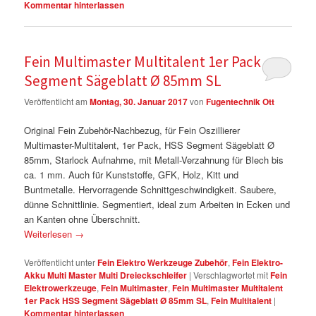
Kommentar hinterlassen
Fein Multimaster Multitalent 1er Pack HSS
Segment Sägeblatt Ø 85mm SL
Veröffentlicht am
Montag, 30. Januar 2017
von
Fugentechnik Ott
Original Fein Zubehör-Nachbezug, für Fein Oszillierer
Multimaster-Multitalent, 1er Pack, HSS Segment Sägeblatt Ø
85mm, Starlock Aufnahme, mit Metall-Verzahnung für Blech bis
ca. 1 mm. Auch für Kunststoffe, GFK, Holz, Kitt und
Buntmetalle. Hervorragende Schnittgeschwindigkeit. Saubere,
dünne Schnittlinie. Segmentiert, ideal zum Arbeiten in Ecken und
an Kanten ohne Überschnitt.
Weiterlesen
→
Veröffentlicht unter
Fein Elektro Werkzeuge Zubehör
,
Fein Elektro-
Akku Multi Master Multi Dreieckschleifer
|
Verschlagwortet mit
Fein
Elektrowerkzeuge
,
Fein Multimaster
,
Fein Multimaster Multitalent
1er Pack HSS Segment Sägeblatt Ø 85mm SL
,
Fein Multitalent
|
Kommentar hinterlassen