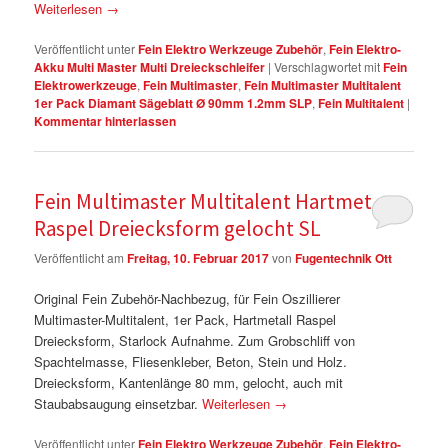
Weiterlesen
→
Veröffentlicht unter
Fein Elektro Werkzeuge Zubehör
,
Fein Elektro-
Akku Multi Master Multi Dreieckschleifer
|
Verschlagwortet mit
Fein
Elektrowerkzeuge
,
Fein Multimaster
,
Fein Multimaster Multitalent
1er Pack Diamant Sägeblatt Ø 90mm 1.2mm SLP
,
Fein Multitalent
|
Kommentar hinterlassen
Fein Multimaster Multitalent Hartmetall
Raspel Dreiecksform gelocht SL
Veröffentlicht am
Freitag, 10. Februar 2017
von
Fugentechnik Ott
Original Fein Zubehör-Nachbezug, für Fein Oszillierer
Multimaster-Multitalent, 1er Pack, Hartmetall Raspel
Dreiecksform, Starlock Aufnahme. Zum Grobschliff von
Spachtelmasse, Fliesenkleber, Beton, Stein und Holz.
Dreiecksform, Kantenlänge 80 mm, gelocht, auch mit
Staubabsaugung einsetzbar.
Weiterlesen
→
Veröffentlicht unter
Fein Elektro Werkzeuge Zubehör
,
Fein Elektro-