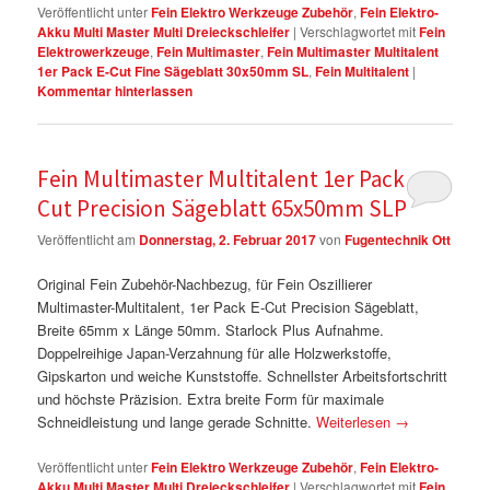
Veröffentlicht unter
Fein Elektro Werkzeuge Zubehör
,
Fein Elektro-
Akku Multi Master Multi Dreieckschleifer
|
Verschlagwortet mit
Fein
Elektrowerkzeuge
,
Fein Multimaster
,
Fein Multimaster Multitalent
1er Pack E-Cut Fine Sägeblatt 30x50mm SL
,
Fein Multitalent
|
Kommentar hinterlassen
Fein Multimaster Multitalent 1er Pack E-
Cut Precision Sägeblatt 65x50mm SLP
Veröffentlicht am
Donnerstag, 2. Februar 2017
von
Fugentechnik Ott
Original Fein Zubehör-Nachbezug, für Fein Oszillierer
Multimaster-Multitalent, 1er Pack E-Cut Precision Sägeblatt,
Breite 65mm x Länge 50mm. Starlock Plus Aufnahme.
Doppelreihige Japan-Verzahnung für alle Holzwerkstoffe,
Gipskarton und weiche Kunststoffe. Schnellster Arbeitsfortschritt
und höchste Präzision. Extra breite Form für maximale
Schneidleistung und lange gerade Schnitte.
Weiterlesen
→
Veröffentlicht unter
Fein Elektro Werkzeuge Zubehör
,
Fein Elektro-
Akku Multi Master Multi Dreieckschleifer
|
Verschlagwortet mit
Fein