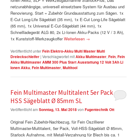
Ionen Akku, SLP = Werkzeugaufnahme StarlockPlus, Das
netzunabhängige, universell einsetzbare System für Ausbau und
Renovierung. Start = Zubehör Grundausstattung zum Sägen. 1x
E-Cut Long-Life Sägeblatt (35 mm), 1x E-Cut Long-Life Sägeblatt
(65 mm), 1x Universal E-Cut-Sägeblatt (44 mm), 1x
Schnellladegerät ALG 80, 2x Li-Ionen Akku-Packs (12 V / 3 Ah),
1x Kunststoff-Werkzeugkoffer
Weiterlesen
→
Veröffentlicht unter
Fein Elektro-Akku Multi Master Multi
Dreieckschleifer
|
Verschlagwortet mit
Akku Multimaster
,
Fein
,
Fein
Akku Multimaster AMM 300 Plus Start Ausstattung 12 Volt 3Ah Li
Ionen Akku
,
Fein Multimaster
,
Multitool
Fein Multimaster Multitalent 5er Pack Voll
HSS Sägeblatt Ø 85mm SL
Veröffentlicht am
Sonntag, 13. Mai 2018
von
Fugentechnik Ott
Original Fein Zubehör-Nachbezug, für Fein Oszillierer
Multimaster-Multitalent, 5er Pack, Voll-HSS-Sägeblatt Ø 85mm,
Starlock Aufnahme, mit Metall-Verzahnung für Blech bis ca. 1