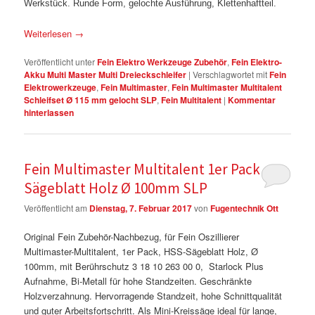
Werkstück. Runde Form, gelochte Ausführung, Klettenhaftteil.
Weiterlesen
→
Veröffentlicht unter
Fein Elektro Werkzeuge Zubehör
,
Fein Elektro-
Akku Multi Master Multi Dreieckschleifer
|
Verschlagwortet mit
Fein
Elektrowerkzeuge
,
Fein Multimaster
,
Fein Multimaster Multitalent
Schleifset Ø 115 mm gelocht SLP
,
Fein Multitalent
|
Kommentar
hinterlassen
Fein Multimaster Multitalent 1er Pack HSS
Sägeblatt Holz Ø 100mm SLP
Veröffentlicht am
Dienstag, 7. Februar 2017
von
Fugentechnik Ott
Original Fein Zubehör-Nachbezug, für Fein Oszillierer
Multimaster-Multitalent, 1er Pack, HSS-Sägeblatt Holz, Ø
100mm, mit Berührschutz 3 18 10 263 00 0, Starlock Plus
Aufnahme, Bi-Metall für hohe Standzeiten. Geschränkte
Holzverzahnung. Hervorragende Standzeit, hohe Schnittqualität
und guter Arbeitsfortschritt. Als Mini-Kreissäge ideal für lange,