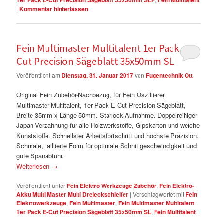
1er Pack E-Cut Precision Sägeblatt 55x50mm SLP
Fein Multitalent
|
Kommentar hinterlassen
Fein Multimaster Multitalent 1er Pack E-
Cut Precision Sägeblatt 35x50mm SL
Veröffentlicht am
Dienstag, 31. Januar 2017
von
Fugentechnik Ott
Original Fein Zubehör-Nachbezug, für Fein Oszillierer
Multimaster-Multitalent, 1er Pack E-Cut Precision Sägeblatt,
Breite 35mm x Länge 50mm. Starlock Aufnahme. Doppelreihiger
Japan-Verzahnung für alle Holzwerkstoffe, Gipskarton und weiche
Kunststoffe. Schnellster Arbeitsfortschritt und höchste Präzision.
Schmale, taillierte Form für optimale Schnittgeschwindigkeit und
gute Spanabfuhr.
Weiterlesen
→
Veröffentlicht unter
Fein Elektro Werkzeuge Zubehör
,
Fein Elektro-
Akku Multi Master Multi Dreieckschleifer
|
Verschlagwortet mit
Fein
Elektrowerkzeuge
,
Fein Multimaster
,
Fein Multimaster Multitalent
1er Pack E-Cut Precision Sägeblatt 35x50mm SL
,
Fein Multitalent
|