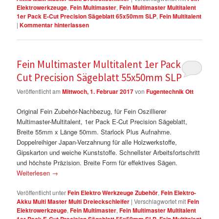
Elektrowerkzeuge
,
Fein Multimaster
,
Fein Multimaster Multitalent
1er Pack E-Cut Precision Sägeblatt 65x50mm SLP
,
Fein Multitalent
|
Kommentar hinterlassen
Fein Multimaster Multitalent 1er Pack E-
Cut Precision Sägeblatt 55x50mm SLP
Veröffentlicht am
Mittwoch, 1. Februar 2017
von
Fugentechnik Ott
Original Fein Zubehör-Nachbezug, für Fein Oszillierer
Multimaster-Multitalent, 1er Pack E-Cut Precision Sägeblatt,
Breite 55mm x Länge 50mm. Starlock Plus Aufnahme.
Doppelreihiger Japan-Verzahnung für alle Holzwerkstoffe,
Gipskarton und weiche Kunststoffe. Schnellster Arbeitsfortschritt
und höchste Präzision. Breite Form für effektives Sägen.
Weiterlesen
→
Veröffentlicht unter
Fein Elektro Werkzeuge Zubehör
,
Fein Elektro-
Akku Multi Master Multi Dreieckschleifer
|
Verschlagwortet mit
Fein
Elektrowerkzeuge
,
Fein Multimaster
,
Fein Multimaster Multitalent
,