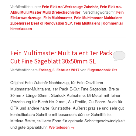
Veröffentlicht unter
Fein Elektro Werkzeuge Zubehör
,
Fein Elektro-
Akku Multi Master Multi Dreieckschleifer
|
Verschlagwortet mit
Fein
Elektrowerkzeuge
,
Fein Multimaster
,
Fein Multimaster Multitalent
Zubehörset Best of Renovation SLP
,
Fein Multitalent
|
Kommentar
hinterlassen
Fein Multimaster Multitalent 1er Pack E-
Cut Fine Sägeblatt 30x50mm SL
Veröffentlicht am
Freitag, 3. Februar 2017
von
Fugentechnik Ott
Original Fein Zubehör-Nachbezug, für Fein Oszillierer
Multimaster-Multitalent, 1er Pack E-Cut Fine Sägeblatt, Breite
30mm x Länge 50mm. Starlock Aufnahme. Bi-Metall mit feiner
Verzahnung für Blech bis 2 mm, Alu-Profile, Cu-Rohre. Auch für
GFK und andere harte Kunststoffe. Äußerst präzise und sehr gut
kontrollierbare Schnitte mit besonders dünner Schnittlinie.
Mittlere Breite, taillierte Form für optimale Schnittgeschwindigkeit
und gute Spanabfuhr.
Weiterlesen
→