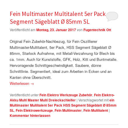
Fein Multimaster Multitalent 5er Pack HSS
Segment Sägeblatt Ø 85mm SL
Veröffentlicht am
Montag, 23. Januar 2017
von
Fugentechnik Ott
Original Fein Zubehör-Nachbezug, für Fein Oszillierer
Multimaster-Multitalent, 5er Pack, HSS Segment Sägeblatt Ø
85mm, Starlock Aufnahme, mit Metall-Verzahnung für Blech bis
ca. 1mm. Auch für Kunststoffe, GFK, Holz, Kitt und Buntmetalle.
Hervorragende Schnittgeschwindigkeit. Saubere, dünne
Schnittlinie. Segmentiert, ideal zum Arbeiten in Ecken und an
Kanten ohne Überschnitt.
Weiterlesen
→
Veröffentlicht unter
Fein Elektro Werkzeuge Zubehör
,
Fein Elektro-
Akku Multi Master Multi Dreieckschleifer
|
Verschlagwortet mit
ein
Multimaster Multitalent 5er Pack HSS Segment Sägeblatt Ø 85mm
SL
,
Fein Elektrowerkzeuge
,
Fein Multimaster
,
Fein Multitalent
|
Kommentar hinterlassen