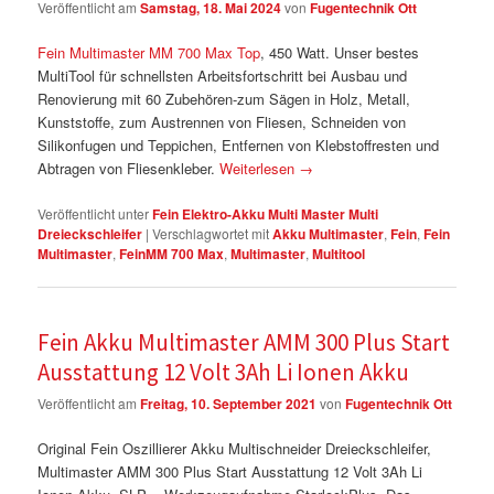
Veröffentlicht am
Samstag, 18. Mai 2024
von
Fugentechnik Ott
Fein Multimaster MM 700 Max Top
, 450 Watt. Unser bestes
MultiTool für schnellsten Arbeitsfortschritt bei Ausbau und
Renovierung mit 60 Zubehören-zum Sägen in Holz, Metall,
Kunststoffe, zum Austrennen von Fliesen, Schneiden von
Silikonfugen und Teppichen, Entfernen von Klebstoffresten und
Abtragen von Fliesenkleber.
Weiterlesen
→
Veröffentlicht unter
Fein Elektro-Akku Multi Master Multi
Dreieckschleifer
|
Verschlagwortet mit
Akku Multimaster
,
Fein
,
Fein
Multimaster
,
FeinMM 700 Max
,
Multimaster
,
Multitool
Fein Akku Multimaster AMM 300 Plus Start
Ausstattung 12 Volt 3Ah Li Ionen Akku
Veröffentlicht am
Freitag, 10. September 2021
von
Fugentechnik Ott
Original Fein Oszillierer Akku Multischneider Dreieckschleifer,
Multimaster AMM 300 Plus Start Ausstattung 12 Volt 3Ah Li