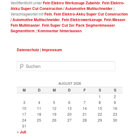
Veröffentlicht unter
Fein Elektro Werkzeuge Zubehör
,
Fein Elektro-
Akku Super Cut Construction / Automotive Multischneider
|
Verschlagwortet mit
Fein
,
Fein Elektro-Akku Super Cut Construction
/ Automotive Multischneider
,
Fein Elektrowerkzeuge
,
Fein Messer
,
Fein Multimaster
,
Fein Super Cut 2er Pack Segmentmesser
Segmentform
|
Kommentar hinterlassen
Datenschutz
|
Impressum
Suchen
AUGUST 2026
M
D
M
D
F
S
S
1
2
3
4
5
6
7
8
9
10
11
12
13
14
15
16
17
18
19
20
21
22
23
24
25
26
27
28
29
30
31
« Juli