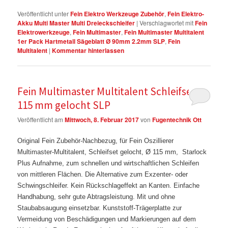
Veröffentlicht unter
Fein Elektro Werkzeuge Zubehör
,
Fein Elektro-
Akku Multi Master Multi Dreieckschleifer
|
Verschlagwortet mit
Fein
Elektrowerkzeuge
,
Fein Multimaster
,
Fein Multimaster Multitalent
1er Pack Hartmetall Sägeblatt Ø 90mm 2.2mm SLP
,
Fein
Multitalent
|
Kommentar hinterlassen
Fein Multimaster Multitalent Schleifset Ø
115 mm gelocht SLP
Veröffentlicht am
Mittwoch, 8. Februar 2017
von
Fugentechnik Ott
Original Fein Zubehör-Nachbezug, für Fein Oszillierer
Multimaster-Multitalent, Schleifset gelocht, Ø 115 mm, Starlock
Plus Aufnahme, zum schnellen und wirtschaftlichen Schleifen
von mittleren Flächen. Die Alternative zum Exzenter- oder
Schwingschleifer. Kein Rückschlageffekt an Kanten. Einfache
Handhabung, sehr gute Abtragsleistung. Mit und ohne
Staubabsaugung einsetzbar. Kunststoff-Trägerplatte zur
Vermeidung von Beschädigungen und Markierungen auf dem