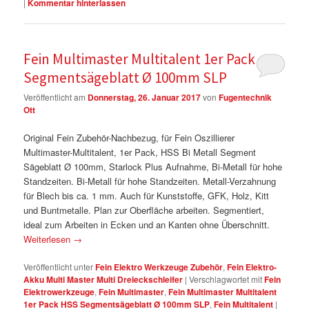
|
Kommentar hinterlassen
Fein Multimaster Multitalent 1er Pack HSS
Segmentsägeblatt Ø 100mm SLP
Veröffentlicht am
Donnerstag, 26. Januar 2017
von
Fugentechnik
Ott
Original Fein Zubehör-Nachbezug, für Fein Oszillierer
Multimaster-Multitalent, 1er Pack, HSS Bi Metall Segment
Sägeblatt Ø 100mm, Starlock Plus Aufnahme, Bi-Metall für hohe
Standzeiten. Bi-Metall für hohe Standzeiten. Metall-Verzahnung
für Blech bis ca. 1 mm. Auch für Kunststoffe, GFK, Holz, Kitt
und Buntmetalle. Plan zur Oberfläche arbeiten. Segmentiert,
ideal zum Arbeiten in Ecken und an Kanten ohne Überschnitt.
Weiterlesen
→
Veröffentlicht unter
Fein Elektro Werkzeuge Zubehör
,
Fein Elektro-
Akku Multi Master Multi Dreieckschleifer
|
Verschlagwortet mit
Fein
Elektrowerkzeuge
,
Fein Multimaster
,
Fein Multimaster Multitalent
1er Pack HSS Segmentsägeblatt Ø 100mm SLP
,
Fein Multitalent
|