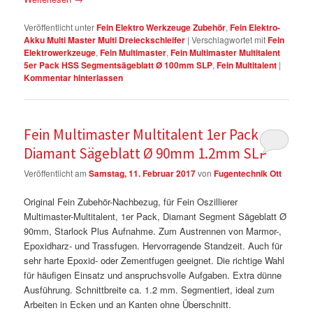
Veröffentlicht unter
Fein Elektro Werkzeuge Zubehör
,
Fein Elektro-
Akku Multi Master Multi Dreieckschleifer
|
Verschlagwortet mit
Fein
Elektrowerkzeuge
,
Fein Multimaster
,
Fein Multimaster Multitalent
5er Pack HSS Segmentsägeblatt Ø 100mm SLP
,
Fein Multitalent
|
Kommentar hinterlassen
Fein Multimaster Multitalent 1er Pack
Diamant Sägeblatt Ø 90mm 1.2mm SLP
Veröffentlicht am
Samstag, 11. Februar 2017
von
Fugentechnik Ott
Original Fein Zubehör-Nachbezug, für Fein Oszillierer
Multimaster-Multitalent, 1er Pack, Diamant Segment Sägeblatt Ø
90mm, Starlock Plus Aufnahme. Zum Austrennen von Marmor-,
Epoxidharz- und Trassfugen. Hervorragende Standzeit. Auch für
sehr harte Epoxid- oder Zementfugen geeignet. Die richtige Wahl
für häufigen Einsatz und anspruchsvolle Aufgaben. Extra dünne
Ausführung. Schnittbreite ca. 1.2 mm. Segmentiert, ideal zum
Arbeiten in Ecken und an Kanten ohne Überschnitt.