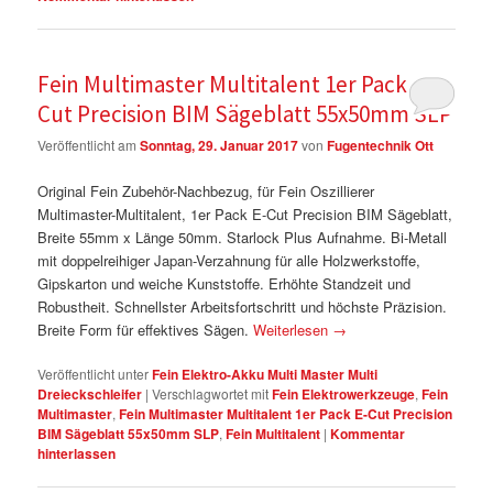
Fein Multimaster Multitalent 1er Pack E-
Cut Precision BIM Sägeblatt 55x50mm SLP
Veröffentlicht am
Sonntag, 29. Januar 2017
von
Fugentechnik Ott
Original Fein Zubehör-Nachbezug, für Fein Oszillierer
Multimaster-Multitalent, 1er Pack E-Cut Precision BIM Sägeblatt,
Breite 55mm x Länge 50mm. Starlock Plus Aufnahme. Bi-Metall
mit doppelreihiger Japan-Verzahnung für alle Holzwerkstoffe,
Gipskarton und weiche Kunststoffe. Erhöhte Standzeit und
Robustheit. Schnellster Arbeitsfortschritt und höchste Präzision.
Breite Form für effektives Sägen.
Weiterlesen
→
Veröffentlicht unter
Fein Elektro-Akku Multi Master Multi
Dreieckschleifer
|
Verschlagwortet mit
Fein Elektrowerkzeuge
,
Fein
Multimaster
,
Fein Multimaster Multitalent 1er Pack E-Cut Precision
BIM Sägeblatt 55x50mm SLP
,
Fein Multitalent
|
Kommentar
hinterlassen