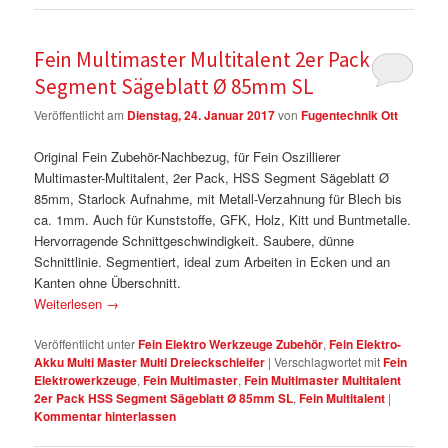
Fein Multimaster Multitalent 2er Pack HSS
Segment Sägeblatt Ø 85mm SL
Veröffentlicht am
Dienstag, 24. Januar 2017
von
Fugentechnik Ott
Original Fein Zubehör-Nachbezug, für Fein Oszillierer
Multimaster-Multitalent, 2er Pack, HSS Segment Sägeblatt Ø
85mm, Starlock Aufnahme, mit Metall-Verzahnung für Blech bis
ca. 1mm. Auch für Kunststoffe, GFK, Holz, Kitt und Buntmetalle.
Hervorragende Schnittgeschwindigkeit. Saubere, dünne
Schnittlinie. Segmentiert, ideal zum Arbeiten in Ecken und an
Kanten ohne Überschnitt.
Weiterlesen
→
Veröffentlicht unter
Fein Elektro Werkzeuge Zubehör
,
Fein Elektro-
Akku Multi Master Multi Dreieckschleifer
|
Verschlagwortet mit
Fein
Elektrowerkzeuge
,
Fein Multimaster
,
Fein Multimaster Multitalent
2er Pack HSS Segment Sägeblatt Ø 85mm SL
,
Fein Multitalent
|
Kommentar hinterlassen