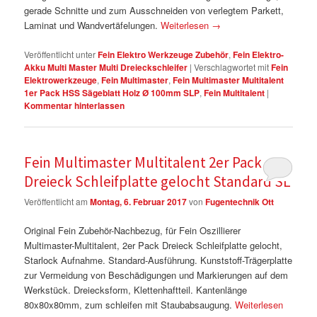
gerade Schnitte und zum Ausschneiden von verlegtem Parkett,
Laminat und Wandvertäfelungen.
Weiterlesen
→
Veröffentlicht unter
Fein Elektro Werkzeuge Zubehör
,
Fein Elektro-
Akku Multi Master Multi Dreieckschleifer
|
Verschlagwortet mit
Fein
Elektrowerkzeuge
,
Fein Multimaster
,
Fein Multimaster Multitalent
1er Pack HSS Sägeblatt Holz Ø 100mm SLP
,
Fein Multitalent
|
Kommentar hinterlassen
Fein Multimaster Multitalent 2er Pack
Dreieck Schleifplatte gelocht Standard SL
Veröffentlicht am
Montag, 6. Februar 2017
von
Fugentechnik Ott
Original Fein Zubehör-Nachbezug, für Fein Oszillierer
Multimaster-Multitalent, 2er Pack Dreieck Schleifplatte gelocht,
Starlock Aufnahme. Standard-Ausführung. Kunststoff-Trägerplatte
zur Vermeidung von Beschädigungen und Markierungen auf dem
Werkstück. Dreiecksform, Klettenhaftteil. Kantenlänge
80x80x80mm, zum schleifen mit Staubabsaugung.
Weiterlesen