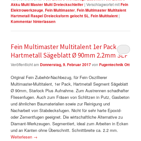
Akku Multi Master Multi Dreieckschleifer
|
Verschlagwortet mit
Fein
Elektrowerkzeuge
,
Fein Multimaster
,
Fein Multimaster Multitalent
Hartmetall Raspel Dreiecksform gelocht SL
,
Fein Multitalent
|
Kommentar hinterlassen
Fein Multimaster Multitalent 1er Pack
Hartmetall Sägeblatt Ø 90mm 2.2mm SLP
Veröffentlicht am
Donnerstag, 9. Februar 2017
von
Fugentechnik Ott
Original Fein Zubehör-Nachbezug, für Fein Oszillierer
Multimaster-Multitalent, 1er Pack, Hartmetall Segment Sägeblatt
Ø 90mm, Starlock Plus Aufnahme. Zum Austrennen schadhafter
Fliesenfugen. Auch zum Fräsen von Schlitzen in Putz, Gasbeton
und ähnlichen Baumaterialien sowie zur Reinigung und
Nacharbeit von Stabdecksfugen. Nicht für sehr harte Epoxid-
oder Zementfugen geeignet. Die wirtschaftliche Alternative zu
Diamant-Werkzeugen. Segmentiert, ideal zum Arbeiten in Ecken
und an Kanten ohne Überschnitt. Schnittbreite ca. 2.2 mm.
Weiterlesen
→