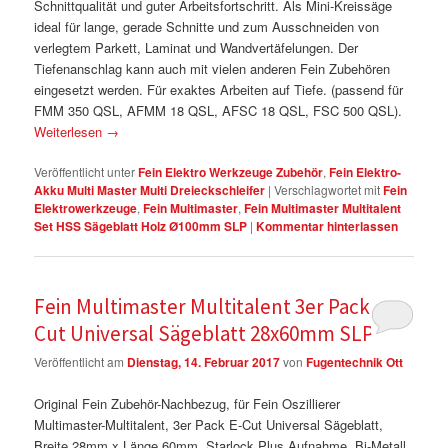
Schnittqualität und guter Arbeitsfortschritt. Als Mini-Kreissäge
ideal für lange, gerade Schnitte und zum Ausschneiden von
verlegtem Parkett, Laminat und Wandvertäfelungen. Der
Tiefenanschlag kann auch mit vielen anderen Fein Zubehören
eingesetzt werden. Für exaktes Arbeiten auf Tiefe. (passend für
FMM 350 QSL, AFMM 18 QSL, AFSC 18 QSL, FSC 500 QSL).
Weiterlesen
→
Veröffentlicht unter
Fein Elektro Werkzeuge Zubehör
,
Fein Elektro-
Akku Multi Master Multi Dreieckschleifer
|
Verschlagwortet mit
Fein
Elektrowerkzeuge
,
Fein Multimaster
,
Fein Multimaster Multitalent
Set HSS Sägeblatt Holz Ø100mm SLP
|
Kommentar hinterlassen
Fein Multimaster Multitalent 3er Pack E-
Cut Universal Sägeblatt 28x60mm SLP
Veröffentlicht am
Dienstag, 14. Februar 2017
von
Fugentechnik Ott
Original Fein Zubehör-Nachbezug, für Fein Oszillierer
Multimaster-Multitalent, 3er Pack E-Cut Universal Sägeblatt,
Breite 28mm x Länge 60mm. Starlock Plus Aufnahme. Bi-Metall