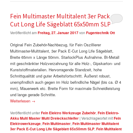
Fein Multimaster Multitalent 3er Pack E-
Cut Long Life Sägeblatt 65x50mm SLP
Veröffentlicht am
Freitag, 27. Januar 2017
von
Fugentechnik Ott
Original Fein Zubehör-Nachbezug, für Fein Oszillierer
Multimaster-Multitalent, 3er Pack E-Cut Long Life Sägeblatt,
Breite 65mm x Länge 50mm. StarlockPlus Aufnahme. Bi-Metall
mit geschränkter Holzverzahnung für alle Holz-, Gipskarton- und
Kunststoffmaterialien. Hervorragende Standzeit, hohe
Schnittqualität und guter Arbeitsfortschritt. Äußerst robust,
unempfindlich auch gegen im Holz befindliche Nägel (bis ca. Ø 4
mm), Mauerwerk etc. Breite Form für maximale Schneidleistung
und lange gerade Schnitte.
Weiterlesen
→
Veröffentlicht unter
Fein Elektro Werkzeuge Zubehör
,
Fein Elektro-
Akku Multi Master Multi Dreieckschleifer
|
Verschlagwortet mit
Fein
Elektrowerkzeuge
,
Fein Multimaster
,
Fein Multimaster Multitalent
3er Pack E-Cut Long Life Sägeblatt 65x50mm SLP
,
Fein Multitalent