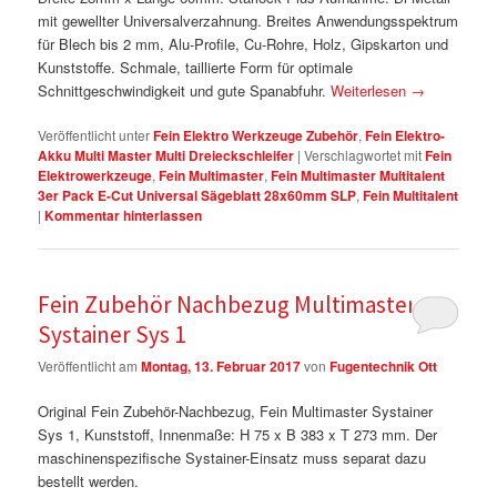
mit gewellter Universalverzahnung. Breites Anwendungsspektrum
für Blech bis 2 mm, Alu-Profile, Cu-Rohre, Holz, Gipskarton und
Kunststoffe. Schmale, taillierte Form für optimale
Schnittgeschwindigkeit und gute Spanabfuhr.
Weiterlesen
→
Veröffentlicht unter
Fein Elektro Werkzeuge Zubehör
,
Fein Elektro-
Akku Multi Master Multi Dreieckschleifer
|
Verschlagwortet mit
Fein
Elektrowerkzeuge
,
Fein Multimaster
,
Fein Multimaster Multitalent
3er Pack E-Cut Universal Sägeblatt 28x60mm SLP
,
Fein Multitalent
|
Kommentar hinterlassen
Fein Zubehör Nachbezug Multimaster
Systainer Sys 1
Veröffentlicht am
Montag, 13. Februar 2017
von
Fugentechnik Ott
Original Fein Zubehör-Nachbezug, Fein Multimaster Systainer
Sys 1, Kunststoff, Innenmaße: H 75 x B 383 x T 273 mm. Der
maschinenspezifische Systainer-Einsatz muss separat dazu
bestellt werden.