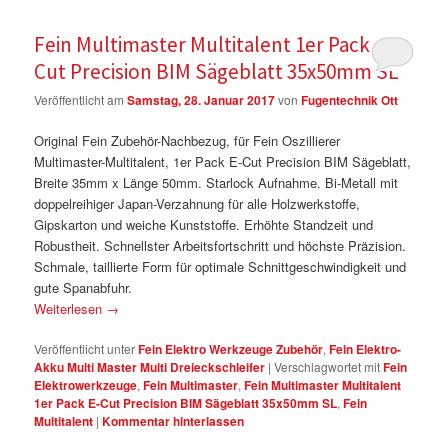
Fein Multimaster Multitalent 1er Pack E-
Cut Precision BIM Sägeblatt 35x50mm SL
Veröffentlicht am
Samstag, 28. Januar 2017
von
Fugentechnik Ott
Original Fein Zubehör-Nachbezug, für Fein Oszillierer
Multimaster-Multitalent, 1er Pack E-Cut Precision BIM Sägeblatt,
Breite 35mm x Länge 50mm. Starlock Aufnahme. Bi-Metall mit
doppelreihiger Japan-Verzahnung für alle Holzwerkstoffe,
Gipskarton und weiche Kunststoffe. Erhöhte Standzeit und
Robustheit. Schnellster Arbeitsfortschritt und höchste Präzision.
Schmale, taillierte Form für optimale Schnittgeschwindigkeit und
gute Spanabfuhr.
Weiterlesen
→
Veröffentlicht unter
Fein Elektro Werkzeuge Zubehör
,
Fein Elektro-
Akku Multi Master Multi Dreieckschleifer
|
Verschlagwortet mit
Fein
Elektrowerkzeuge
,
Fein Multimaster
,
Fein Multimaster Multitalent
1er Pack E-Cut Precision BIM Sägeblatt 35x50mm SL
,
Fein
Multitalent
|
Kommentar hinterlassen