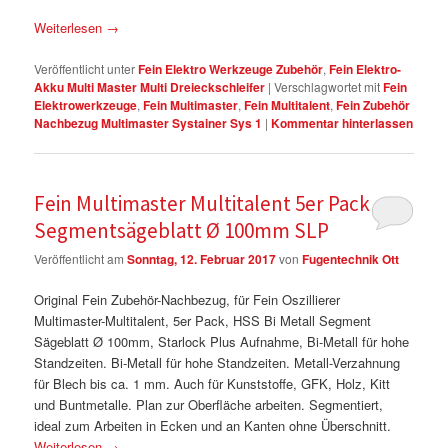
Weiterlesen
→
Veröffentlicht unter
Fein Elektro Werkzeuge Zubehör
,
Fein Elektro-
Akku Multi Master Multi Dreieckschleifer
|
Verschlagwortet mit
Fein
Elektrowerkzeuge
,
Fein Multimaster
,
Fein Multitalent
,
Fein Zubehör
Nachbezug Multimaster Systainer Sys 1
|
Kommentar hinterlassen
Fein Multimaster Multitalent 5er Pack HSS
Segmentsägeblatt Ø 100mm SLP
Veröffentlicht am
Sonntag, 12. Februar 2017
von
Fugentechnik Ott
Original Fein Zubehör-Nachbezug, für Fein Oszillierer
Multimaster-Multitalent, 5er Pack, HSS Bi Metall Segment
Sägeblatt Ø 100mm, Starlock Plus Aufnahme, Bi-Metall für hohe
Standzeiten. Bi-Metall für hohe Standzeiten. Metall-Verzahnung
für Blech bis ca. 1 mm. Auch für Kunststoffe, GFK, Holz, Kitt
und Buntmetalle. Plan zur Oberfläche arbeiten. Segmentiert,
ideal zum Arbeiten in Ecken und an Kanten ohne Überschnitt.
Weiterlesen
→