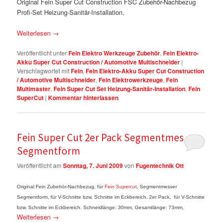
Original Fein Super Cut Construction FSC Zubehör-Nachbezug
Profi-Set Heizung-Sanitär-Installation.
Weiterlesen
→
Veröffentlicht unter
Fein Elektro Werkzeuge Zubehör
,
Fein Elektro-
Akku Super Cut Construction / Automotive Multischneider
|
Verschlagwortet mit
Fein
,
Fein Elektro-Akku Super Cut Construction
/ Automotive Multischneider
,
Fein Elektrowerkzeuge
,
Fein
Multimaster
,
Fein Super Cut Set Heizung-Sanitär-Installation
,
Fein
SuperCut
|
Kommentar hinterlassen
Fein Super Cut 2er Pack Segmentmesser
Segmentform
Veröffentlicht am
Sonntag, 7. Juni 2009
von
Fugentechnik Ott
Original Fein Zubehör-Nachbezug, für
Fein Supercut
, Segmentmesser
Segmentform, für V-Schnitte bzw. Schnitte im Eckbereich, 2er Pack, für V-Schnitte
bzw. Schnitte im Eckbereich. Schneidlänge: 30mm, Gesamtlänge: 73mm,
Weiterlesen
→