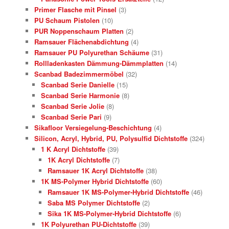
Primer Flasche mit Pinsel
(3)
PU Schaum Pistolen
(10)
PUR Noppenschaum Platten
(2)
Ramsauer Flächenabdichtung
(4)
Ramsauer PU Polyurethan Schäume
(31)
Rollladenkasten Dämmung-Dämmplatten
(14)
Scanbad Badezimmermöbel
(32)
Scanbad Serie Danielle
(15)
Scanbad Serie Harmonie
(8)
Scanbad Serie Jolie
(8)
Scanbad Serie Pari
(9)
Sikafloor Versiegelung-Beschichtung
(4)
Silicon, Acryl, Hybrid, PU, Polysulfid Dichtstoffe
(324)
1 K Acryl Dichtstoffe
(39)
1K Acryl Dichtstoffe
(7)
Ramsauer 1K Acryl Dichtstoffe
(38)
1K MS-Polymer Hybrid Dichtstoffe
(60)
Ramsauer 1K MS-Polymer-Hybrid Dichtstoffe
(46)
Saba MS Polymer Dichtstoffe
(2)
Sika 1K MS-Polymer-Hybrid Dichtstoffe
(6)
1K Polyurethan PU-Dichtstoffe
(39)