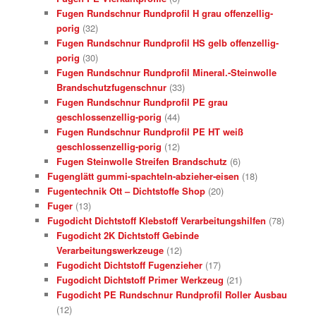
Fugen Rundschnur Rundprofil H grau offenzellig-
porig
(32)
Fugen Rundschnur Rundprofil HS gelb offenzellig-
porig
(30)
Fugen Rundschnur Rundprofil Mineral.-Steinwolle
Brandschutzfugenschnur
(33)
Fugen Rundschnur Rundprofil PE grau
geschlossenzellig-porig
(44)
Fugen Rundschnur Rundprofil PE HT weiß
geschlossenzellig-porig
(12)
Fugen Steinwolle Streifen Brandschutz
(6)
Fugenglätt gummi-spachteln-abzieher-eisen
(18)
Fugentechnik Ott – Dichtstoffe Shop
(20)
Fuger
(13)
Fugodicht Dichtstoff Klebstoff Verarbeitungshilfen
(78)
Fugodicht 2K Dichtstoff Gebinde
Verarbeitungswerkzeuge
(12)
Fugodicht Dichtstoff Fugenzieher
(17)
Fugodicht Dichtstoff Primer Werkzeug
(21)
Fugodicht PE Rundschnur Rundprofil Roller Ausbau
(12)