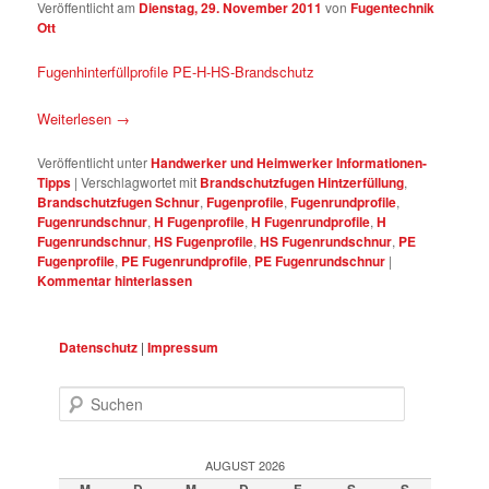
Veröffentlicht am
Dienstag, 29. November 2011
von
Fugentechnik
Ott
Fugenhinterfüllprofile PE-H-HS-Brandschutz
Weiterlesen
→
Veröffentlicht unter
Handwerker und Heimwerker Informationen-
Tipps
|
Verschlagwortet mit
Brandschutzfugen Hintzerfüllung
,
Brandschutzfugen Schnur
,
Fugenprofile
,
Fugenrundprofile
,
Fugenrundschnur
,
H Fugenprofile
,
H Fugenrundprofile
,
H
Fugenrundschnur
,
HS Fugenprofile
,
HS Fugenrundschnur
,
PE
Fugenprofile
,
PE Fugenrundprofile
,
PE Fugenrundschnur
|
Kommentar hinterlassen
Datenschutz
|
Impressum
Suchen
AUGUST 2026
M
D
M
D
F
S
S