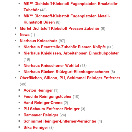
MK™ Dichtstoff-Klebstoff Fugenpistolen Ersatzteile-
Zubehör
(43)
MK™ Dichtstoff-Klebstoff Fugenpistolen Metall-
Kunststoff Düsen
(8)
Mörtel Dichtstoff Klebstoff Pressen Zubehör
(6)
News
(1)
Nierhaus Knieschutz
(87)
Nierhaus Ersatzteile-Zubehör Riemen Knöpfe
(20)
Nierhaus Kniekissen, Arbeitshosen Einschubpolster
(19)
Nierhaus Knieschoner Wohltat
(43)
Nierhaus Rücken Stützgurt-Ellenbogenschoner
(6)
Oberflächen, Silicon, PU, Schimmel Reiniger-Entferner
(49)
Aceton Reiniger
(1)
Feuchte Reinigungstücher
(10)
Hand Reiniger-Creme
(2)
PU Schaum Entferner-Reiniger
(3)
Ramsauer Reiniger
(24)
Schimmel Reiniger-Entferner-Vernichter
(4)
Sika Reiniger
(8)