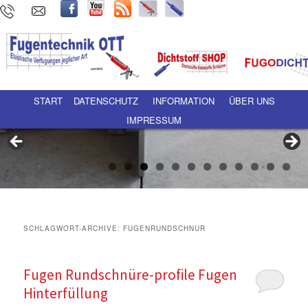
Hauptmenü
Zum Inhalt wechseln
Zum sekundären Inhalt wechseln
START
DATENSCHUTZ
INFORMATION
ÜBER UNS
IMPRESSUM
SCHLAGWORT-ARCHIVE:
FUGENRUNDSCHNUR
Fugen Rundschnüre-profile Fugen
Hinterfüllung