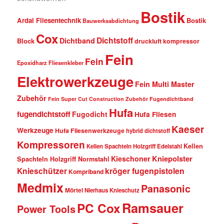
Bostik
Ardal Fliesentechnik
Bostik
Bauwerksabdichtung
Cox
Dichtstoff
Dichtband
Block
druckluft kompressor
Fein
Fein
Epoxidharz Fliesenkleber
Elektrowerkzeuge
Fein Multi Master
Zubehör
Fein Super Cut Construction Zubehör
Fugendichtband
Hufa
fugendichtstoff
Fugodicht
Hufa Fliesen
Kaeser
Werkzeuge
Hufa Fliesenwerkzeuge
hybrid dichtstoff
Kompressoren
Kellen
Kellen Spachteln Holzgriff Edelstahl
Kniepolster
Kieschoner
Spachteln Holzgriff Normstahl
kröger fugenpistolen
Knieschützer
Kompriband
Medmix
Panasonic
Mörtel
Nierhaus Knieschutz
Ramsauer
PC Cox
Power Tools