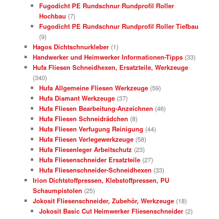
Fugodicht PE Rundschnur Rundprofil Roller
Hochbau
(7)
Fugodicht PE Rundschnur Rundprofil Roller Tiefbau
(9)
Hagos Dichtschnurkleber
(1)
Handwerker und Heimwerker Informationen-Tipps
(33)
Hufa Fliesen Schneidhexen, Ersatzteile, Werkzeuge
(340)
Hufa Allgemeine Fliesen Werkzeuge
(59)
Hufa Diamant Werkzeuge
(37)
Hufa Fliesen Bearbeitung-Anzeichnen
(46)
Hufa Fliesen Schneidrädchen
(8)
Hufa Fliesen Verfugung Reinigung
(44)
Hufa Fliesen Verlegewerkzeuge
(58)
Hufa Fliesenleger Arbeitschutz
(23)
Hufa Fliesenschneider Ersatzteile
(27)
Hufa Fliesenschneider-Schneidhexen
(33)
Irion Dichtstoffpressen, Klebstoffpressen, PU
Schaumpistolen
(25)
Jokosit Fliesenschneider, Zubehör, Werkzeuge
(18)
Jokosit Basic Cut Heimwerker Fliesenschneider
(2)