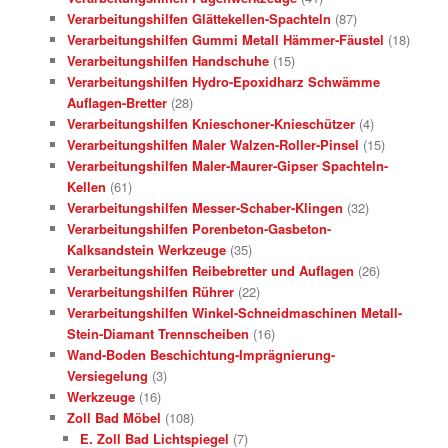
Verarbeitungshilfen Glättekellen-Spachteln
(87)
Verarbeitungshilfen Gummi Metall Hämmer-Fäustel
(18)
Verarbeitungshilfen Handschuhe
(15)
Verarbeitungshilfen Hydro-Epoxidharz Schwämme
Auflagen-Bretter
(28)
Verarbeitungshilfen Knieschoner-Knieschützer
(4)
Verarbeitungshilfen Maler Walzen-Roller-Pinsel
(15)
Verarbeitungshilfen Maler-Maurer-Gipser Spachteln-
Kellen
(61)
Verarbeitungshilfen Messer-Schaber-Klingen
(32)
Verarbeitungshilfen Porenbeton-Gasbeton-
Kalksandstein Werkzeuge
(35)
Verarbeitungshilfen Reibebretter und Auflagen
(26)
Verarbeitungshilfen Rührer
(22)
Verarbeitungshilfen Winkel-Schneidmaschinen Metall-
Stein-Diamant Trennscheiben
(16)
Wand-Boden Beschichtung-Imprägnierung-
Versiegelung
(3)
Werkzeuge
(16)
Zoll Bad Möbel
(108)
E. Zoll Bad Lichtspiegel
(7)