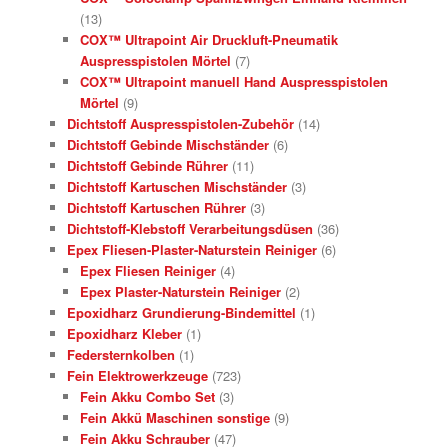
(13)
COX™ Ultrapoint Air Druckluft-Pneumatik
Auspresspistolen Mörtel
(7)
COX™ Ultrapoint manuell Hand Auspresspistolen
Mörtel
(9)
Dichtstoff Auspresspistolen-Zubehör
(14)
Dichtstoff Gebinde Mischständer
(6)
Dichtstoff Gebinde Rührer
(11)
Dichtstoff Kartuschen Mischständer
(3)
Dichtstoff Kartuschen Rührer
(3)
Dichtstoff-Klebstoff Verarbeitungsdüsen
(36)
Epex Fliesen-Plaster-Naturstein Reiniger
(6)
Epex Fliesen Reiniger
(4)
Epex Plaster-Naturstein Reiniger
(2)
Epoxidharz Grundierung-Bindemittel
(1)
Epoxidharz Kleber
(1)
Federsternkolben
(1)
Fein Elektrowerkzeuge
(723)
Fein Akku Combo Set
(3)
Fein Akkü Maschinen sonstige
(9)
Fein Akku Schrauber
(47)