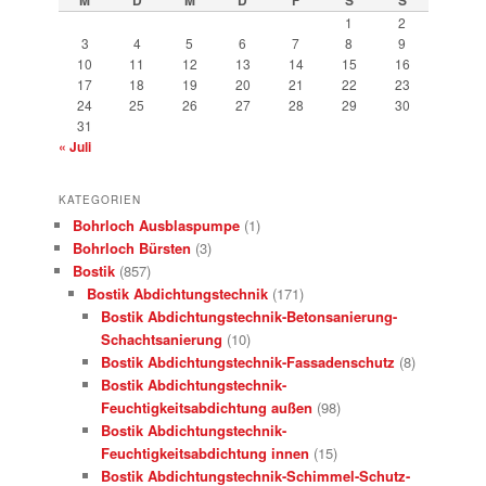
1
2
3
4
5
6
7
8
9
10
11
12
13
14
15
16
17
18
19
20
21
22
23
24
25
26
27
28
29
30
31
« Juli
KATEGORIEN
Bohrloch Ausblaspumpe
(1)
Bohrloch Bürsten
(3)
Bostik
(857)
Bostik Abdichtungstechnik
(171)
Bostik Abdichtungstechnik-Betonsanierung-
Schachtsanierung
(10)
Bostik Abdichtungstechnik-Fassadenschutz
(8)
Bostik Abdichtungstechnik-
Feuchtigkeitsabdichtung außen
(98)
Bostik Abdichtungstechnik-
Feuchtigkeitsabdichtung innen
(15)
Bostik Abdichtungstechnik-Schimmel-Schutz-