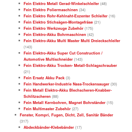
Fein Elektro Metall Gerad-Winkelschleifer
(48)
Fein Elektro Poliermaschinen
(34)
Fein Elektro Rohr-Kehlnaht-Exzenter Schleifer
(16)
Fein Elektro Stichsägen-Montagefräse
(21)
Fein Elektro Werkzeuge Zubehör
(175)
Fein Elektro-Akku Bohrmaschinen
(42)
Fein Elektro-Akku Multi Master Multi Dreieckschleifer
(143)
Fein Elektro-Akku Super Cut Construction /
Automotive Multischneider
(143)
Fein Elektro-Akku Trocken- Metall-Schlagschrauber
(21)
Fein Ersatz Akku Pack
(3)
Fein Handwerker-Industrie Nass-Trockensauger
(30)
Fein Metall Elektro-Akku Blechscheren-Knabber-
Schlitzscheren
(88)
Fein Metall Kernbohren, Magnet Bohrständer
(15)
Fein Multimaster Zubehör
(27)
Fenster, Kompri, Fugen, Dicht, Zell, Sanitär Bänder
(317)
Abdeckbänder-Klebebänder
(17)