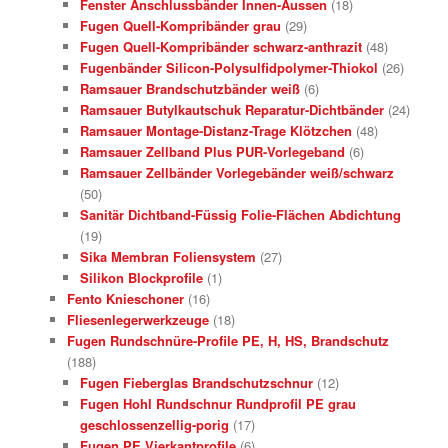
Fenster Anschlussbänder Innen-Aussen
(18)
Fugen Quell-Kompribänder grau
(29)
Fugen Quell-Kompribänder schwarz-anthrazit
(48)
Fugenbänder Silicon-Polysulfidpolymer-Thiokol
(26)
Ramsauer Brandschutzbänder weiß
(6)
Ramsauer Butylkautschuk Reparatur-Dichtbänder
(24)
Ramsauer Montage-Distanz-Trage Klötzchen
(48)
Ramsauer Zellband Plus PUR-Vorlegeband
(6)
Ramsauer Zellbänder Vorlegebänder weiß/schwarz
(50)
Sanitär Dichtband-Füssig Folie-Flächen Abdichtung
(19)
Sika Membran Foliensystem
(27)
Silikon Blockprofile
(1)
Fento Knieschoner
(16)
Fliesenlegerwerkzeuge
(18)
Fugen Rundschnüre-Profile PE, H, HS, Brandschutz
(188)
Fugen Fieberglas Brandschutzschnur
(12)
Fugen Hohl Rundschnur Rundprofil PE grau
geschlossenzellig-porig
(17)
Fugen PE Vierkantprofile
(6)