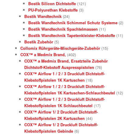
Bostik Silicon Dichtstoffe
(121)
PU-Polyurethan Klebstoffe
(3)
Bostik Wandtechnik
(24)
Bostik Wandtechnik Schimmel Schutz Systeme
(2)
Bostik Wandtechnik Spachtelmassen
(11)
Bostik Wandtechnik Tapetenkleister-Klebstoffe
(11)
Bostik Zubehör
(5)
Collomix Rührgeräte-Mischgeräte-Zubehör
(15)
COX™ a Medmix Brand,
(402)
COX™ a Medmix Brand, Ersatzteile Zubehör
Dichtstoff-Klebstoff Auspresspistolen
(76)
COX™ Airflow 1 / 2 / 3 Druckluft Dichtstoff-
Klebstoffpistolen 1K Kartuschen
(18)
COX™ Airflow 1 / 2 / 3 Druckluft Dichtstoff-
Klebstoffpistolen 1K Kartuschen-Schlauchbeutel
(12)
COX™ Airflow 1 / 2 / 3 Druckluft Dichtstoff-
Klebstoffpistolen 1K Schlauchbeutel
(17)
COX™ Airflow 1/ 2 Druckluft Dichtstoff-
Klebstoffpistolen 2K Kartuschen
(44)
COX™ Airflow 1/ 2 Druckluft Dichtstoff-
Klebstoffpistolen Gebinde
(6)