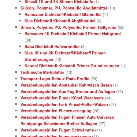
Sikasil 1K und 2K Silicon Klebstoffe
(1)
Silicon, Polymer, PU, Polysulfid Abglättmittel
(13)
Ramsauer Dichtstoff-Klebstoff Glättmittel
(11)
Sika Dichtstoff-Klebstoff Abglättmittel
(6)
Silicon, Polymer, PU, Polysulfid Primer, Haftgrund
(52)
Ramsauer 1K Dichtstoff-Klebstoff Primer-Haftgrund
(38)
Saba Dichtstoff Haftvermittler
(6)
Sika 1K und 2K Dichtstoff-Klebstoff Primer-
Grundierungen
(10)
Soudal Dichtstoff-Klebstoff Primer-Grundierungen
(1)
Technische Merkblätter
(10)
Transport-Lager Schutz Pads-Profile
(29)
Verarbeitungshilfen Abstauber Kehrwisch Besen
(1)
Verarbeitungshilfen Aus Fug Bretter und Auflagen
(33)
Verarbeitungshilfen Eimer Kübel Waschsets
(14)
Verarbeitungshilfen Farb Pinsel-Roller-Walzen
(51)
Verarbeitungshilfen Fliesenverlegung
(26)
Verarbeitungshilfen Fugen Fliesen Auto Universal
Reinigungs Schwämme-Bretter-Auflagen
(27)
Verarbeitungshilfen Fugen Schwämme
(11)
Verarbeitungshilfen Fugenwerkzeuge
(41)