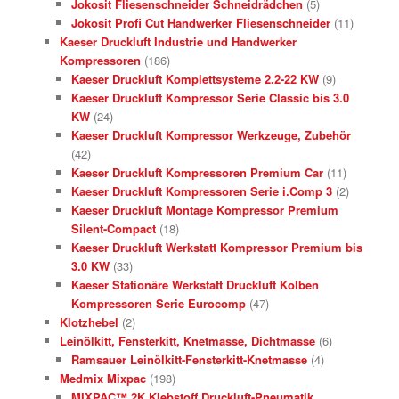
Jokosit Fliesenschneider Schneidrädchen
(5)
Jokosit Profi Cut Handwerker Fliesenschneider
(11)
Kaeser Druckluft Industrie und Handwerker
Kompressoren
(186)
Kaeser Druckluft Komplettsysteme 2.2-22 KW
(9)
Kaeser Druckluft Kompressor Serie Classic bis 3.0
KW
(24)
Kaeser Druckluft Kompressor Werkzeuge, Zubehör
(42)
Kaeser Druckluft Kompressoren Premium Car
(11)
Kaeser Druckluft Kompressoren Serie i.Comp 3
(2)
Kaeser Druckluft Montage Kompressor Premium
Silent-Compact
(18)
Kaeser Druckluft Werkstatt Kompressor Premium bis
3.0 KW
(33)
Kaeser Stationäre Werkstatt Druckluft Kolben
Kompressoren Serie Eurocomp
(47)
Klotzhebel
(2)
Leinölkitt, Fensterkitt, Knetmasse, Dichtmasse
(6)
Ramsauer Leinölkitt-Fensterkitt-Knetmasse
(4)
Medmix Mixpac
(198)
MIXPAC™ 2K Klebstoff Druckluft-Pneumatik