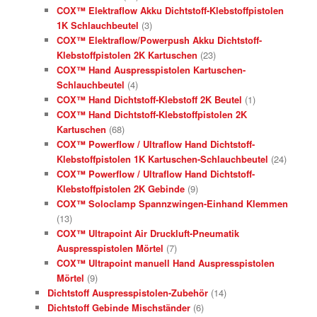
COX™ Elektraflow Akku Dichtstoff-Klebstoffpistolen
1K Schlauchbeutel
(3)
COX™ Elektraflow/Powerpush Akku Dichtstoff-
Klebstoffpistolen 2K Kartuschen
(23)
COX™ Hand Auspresspistolen Kartuschen-
Schlauchbeutel
(4)
COX™ Hand Dichtstoff-Klebstoff 2K Beutel
(1)
COX™ Hand Dichtstoff-Klebstoffpistolen 2K
Kartuschen
(68)
COX™ Powerflow / Ultraflow Hand Dichtstoff-
Klebstoffpistolen 1K Kartuschen-Schlauchbeutel
(24)
COX™ Powerflow / Ultraflow Hand Dichtstoff-
Klebstoffpistolen 2K Gebinde
(9)
COX™ Soloclamp Spannzwingen-Einhand Klemmen
(13)
COX™ Ultrapoint Air Druckluft-Pneumatik
Auspresspistolen Mörtel
(7)
COX™ Ultrapoint manuell Hand Auspresspistolen
Mörtel
(9)
Dichtstoff Auspresspistolen-Zubehör
(14)
Dichtstoff Gebinde Mischständer
(6)