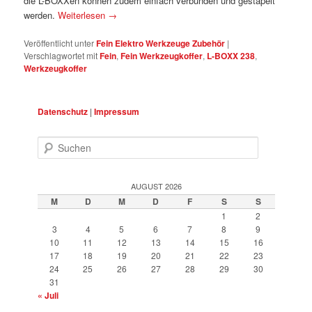
die L-BOXXen können zudem einfach verbunden und gestapelt
werden.
Weiterlesen
→
Veröffentlicht unter
Fein Elektro Werkzeuge Zubehör
|
Verschlagwortet mit
Fein
,
Fein Werkzeugkoffer
,
L-BOXX 238
,
Werkzeugkoffer
Datenschutz
|
Impressum
Suchen
AUGUST 2026
M
D
M
D
F
S
S
1
2
3
4
5
6
7
8
9
10
11
12
13
14
15
16
17
18
19
20
21
22
23
24
25
26
27
28
29
30
31
« Juli