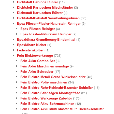
Dichtstoff Gebinde Rührer
(11)
Dichtstoff Kartuschen Mischständer
(3)
Dichtstoff Kartuschen Rührer
(3)
Dichtstoff-Klebstoff Verarbeitungsdüsen
(36)
Epex Fliesen-Plaster-Naturstein Reiniger
(6)
Epex Fliesen Reiniger
(4)
Epex Plaster-Naturstein Reiniger
(2)
Epoxidharz Grundierung-Bindemittel
(1)
Epoxidharz Kleber
(1)
Federsternkolben
(1)
Fein Elektrowerkzeuge
(723)
Fein Akku Combo Set
(3)
Fein Akkü Maschinen sonstige
(9)
Fein Akku Schrauber
(47)
Fein Elektro Metall Gerad-Winkelschleifer
(48)
Fein Elektro Poliermaschinen
(34)
Fein Elektro Rohr-Kehlnaht-Exzenter Schleifer
(16)
Fein Elektro Stichsägen-Montagefräse
(21)
Fein Elektro Werkzeuge Zubehör
(175)
Fein Elektro-Akku Bohrmaschinen
(42)
Fein Elektro-Akku Multi Master Multi Dreieckschleifer