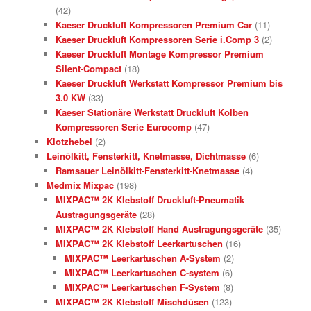
(42)
Kaeser Druckluft Kompressoren Premium Car
(11)
Kaeser Druckluft Kompressoren Serie i.Comp 3
(2)
Kaeser Druckluft Montage Kompressor Premium
Silent-Compact
(18)
Kaeser Druckluft Werkstatt Kompressor Premium bis
3.0 KW
(33)
Kaeser Stationäre Werkstatt Druckluft Kolben
Kompressoren Serie Eurocomp
(47)
Klotzhebel
(2)
Leinölkitt, Fensterkitt, Knetmasse, Dichtmasse
(6)
Ramsauer Leinölkitt-Fensterkitt-Knetmasse
(4)
Medmix Mixpac
(198)
MIXPAC™ 2K Klebstoff Druckluft-Pneumatik
Austragungsgeräte
(28)
MIXPAC™ 2K Klebstoff Hand Austragungsgeräte
(35)
MIXPAC™ 2K Klebstoff Leerkartuschen
(16)
MIXPAC™ Leerkartuschen A-System
(2)
MIXPAC™ Leerkartuschen C-system
(6)
MIXPAC™ Leerkartuschen F-System
(8)
MIXPAC™ 2K Klebstoff Mischdüsen
(123)