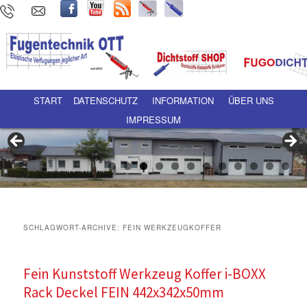
Hauptmenü
Zum Inhalt wechseln
Zum sekundären Inhalt wechseln
START
DATENSCHUTZ
INFORMATION
ÜBER UNS
IMPRESSUM
SCHLAGWORT-ARCHIVE:
FEIN WERKZEUGKOFFER
Fein Kunststoff Werkzeug Koffer i-BOXX
Rack Deckel FEIN 442x342x50mm