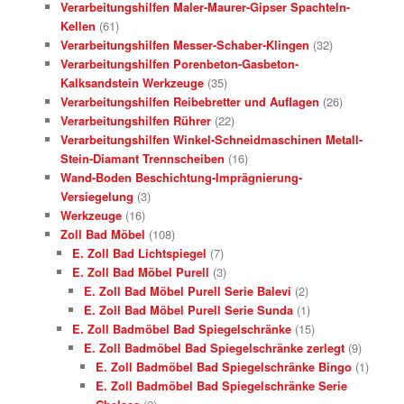
Verarbeitungshilfen Maler-Maurer-Gipser Spachteln-
Kellen
(61)
Verarbeitungshilfen Messer-Schaber-Klingen
(32)
Verarbeitungshilfen Porenbeton-Gasbeton-
Kalksandstein Werkzeuge
(35)
Verarbeitungshilfen Reibebretter und Auflagen
(26)
Verarbeitungshilfen Rührer
(22)
Verarbeitungshilfen Winkel-Schneidmaschinen Metall-
Stein-Diamant Trennscheiben
(16)
Wand-Boden Beschichtung-Imprägnierung-
Versiegelung
(3)
Werkzeuge
(16)
Zoll Bad Möbel
(108)
E. Zoll Bad Lichtspiegel
(7)
E. Zoll Bad Möbel Purell
(3)
E. Zoll Bad Möbel Purell Serie Balevi
(2)
E. Zoll Bad Möbel Purell Serie Sunda
(1)
E. Zoll Badmöbel Bad Spiegelschränke
(15)
E. Zoll Badmöbel Bad Spiegelschränke zerlegt
(9)
E. Zoll Badmöbel Bad Spiegelschränke Bingo
(1)
E. Zoll Badmöbel Bad Spiegelschränke Serie