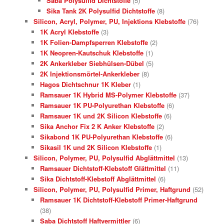
Saba Polysulfid Dichtstoffe
(5)
Sika Tank 2K Polysulfid Dichtstoffe
(8)
Silicon, Acryl, Polymer, PU, Injektions Klebstoffe
(76)
1K Acryl Klebstoffe
(3)
1K Folien-Dampfsperren Klebstoffe
(2)
1K Neopren-Kautschuk Klebstoffe
(1)
2K Ankerkleber Siebhülsen-Dübel
(5)
2K Injektionsmörtel-Ankerkleber
(8)
Hagos Dichtschnur 1K Kleber
(1)
Ramsauer 1K Hybrid MS-Polymer Klebstoffe
(37)
Ramsauer 1K PU-Polyurethan Klebstoffe
(6)
Ramsauer 1K und 2K Silicon Klebstoffe
(6)
Sika Anchor Fix 2 K Anker Klebstoffe
(2)
Sikabond 1K PU-Polyurethan Klebstoffe
(6)
Sikasil 1K und 2K Silicon Klebstoffe
(1)
Silicon, Polymer, PU, Polysulfid Abglättmittel
(13)
Ramsauer Dichtstoff-Klebstoff Glättmittel
(11)
Sika Dichtstoff-Klebstoff Abglättmittel
(6)
Silicon, Polymer, PU, Polysulfid Primer, Haftgrund
(52)
Ramsauer 1K Dichtstoff-Klebstoff Primer-Haftgrund
(38)
Saba Dichtstoff Haftvermittler
(6)