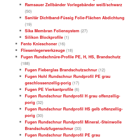
Ramsauer Zellbänder Vorlegebänder weiß/schwarz
(50)
Sanitär Dichtband-Füssig Folie-Flächen Abdichtung
(19)
Sika Membran Foliensystem
(27)
Silikon Blockprofile
(1)
Fento Knieschoner
(16)
Fliesenlegerwerkzeuge
(18)
Fugen Rundschnüre-Profile PE, H, HS, Brandschutz
(188)
Fugen Fieberglas Brandschutzschnur
(12)
Fugen Hohl Rundschnur Rundprofil PE grau
geschlossenzellig-porig
(17)
Fugen PE Vierkantprofile
(6)
Fugen Rundschnur Rundprofil H grau offenzellig-
porig
(32)
Fugen Rundschnur Rundprofil HS gelb offenzellig-
porig
(30)
Fugen Rundschnur Rundprofil Mineral.-Steinwolle
Brandschutzfugenschnur
(33)
Fugen Rundschnur Rundprofil PE grau