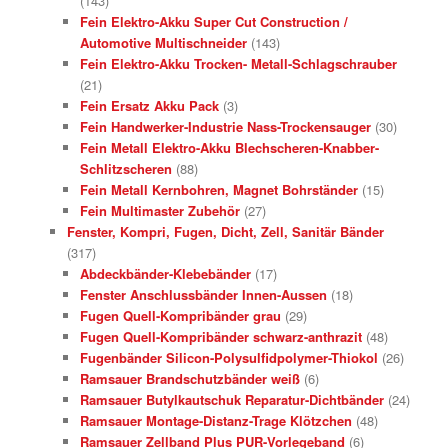
(143)
Fein Elektro-Akku Super Cut Construction /
Automotive Multischneider
(143)
Fein Elektro-Akku Trocken- Metall-Schlagschrauber
(21)
Fein Ersatz Akku Pack
(3)
Fein Handwerker-Industrie Nass-Trockensauger
(30)
Fein Metall Elektro-Akku Blechscheren-Knabber-
Schlitzscheren
(88)
Fein Metall Kernbohren, Magnet Bohrständer
(15)
Fein Multimaster Zubehör
(27)
Fenster, Kompri, Fugen, Dicht, Zell, Sanitär Bänder
(317)
Abdeckbänder-Klebebänder
(17)
Fenster Anschlussbänder Innen-Aussen
(18)
Fugen Quell-Kompribänder grau
(29)
Fugen Quell-Kompribänder schwarz-anthrazit
(48)
Fugenbänder Silicon-Polysulfidpolymer-Thiokol
(26)
Ramsauer Brandschutzbänder weiß
(6)
Ramsauer Butylkautschuk Reparatur-Dichtbänder
(24)
Ramsauer Montage-Distanz-Trage Klötzchen
(48)
Ramsauer Zellband Plus PUR-Vorlegeband
(6)