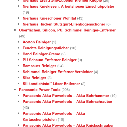
Nierhaus Ersatzteile-Zubehör Riemen Knöpfe
(20)
Nierhaus Kniekissen, Arbeitshosen Einschubpolster
(19)
Nierhaus Knieschoner Wohltat
(43)
Nierhaus Rücken Stützgurt-Ellenbogenschoner
(6)
Oberflächen, Silicon, PU, Schimmel Reiniger-Entferner
(49)
Aceton Reiniger
(1)
Feuchte Reinigungstücher
(10)
Hand Reiniger-Creme
(2)
PU Schaum Entferner-Reiniger
(3)
Ramsauer Reiniger
(24)
Schimmel Reiniger-Entferner-Vernichter
(4)
Sika Reiniger
(8)
Silikondichtstoff Löser-Entferner
(2)
Panasonic Power Tools
(206)
Panasonic Akku Powertools – Akku Bohrhammer
(19)
Panasonic Akku Powertools – Akku Bohrschrauber
(43)
Panasonic Akku Powertools – Akku
Kartuschenpistolen
(10)
Panasonic Akku Powertools – Akku Knickschrauber