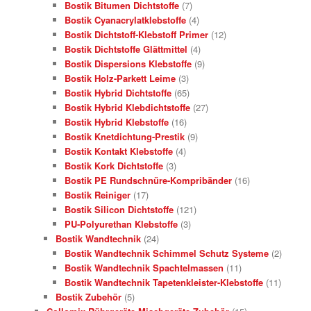
Bostik Bitumen Dichtstoffe
(7)
Bostik Cyanacrylatklebstoffe
(4)
Bostik Dichtstoff-Klebstoff Primer
(12)
Bostik Dichtstoffe Glättmittel
(4)
Bostik Dispersions Klebstoffe
(9)
Bostik Holz-Parkett Leime
(3)
Bostik Hybrid Dichtstoffe
(65)
Bostik Hybrid Klebdichtstoffe
(27)
Bostik Hybrid Klebstoffe
(16)
Bostik Knetdichtung-Prestik
(9)
Bostik Kontakt Klebstoffe
(4)
Bostik Kork Dichtstoffe
(3)
Bostik PE Rundschnüre-Kompribänder
(16)
Bostik Reiniger
(17)
Bostik Silicon Dichtstoffe
(121)
PU-Polyurethan Klebstoffe
(3)
Bostik Wandtechnik
(24)
Bostik Wandtechnik Schimmel Schutz Systeme
(2)
Bostik Wandtechnik Spachtelmassen
(11)
Bostik Wandtechnik Tapetenkleister-Klebstoffe
(11)
Bostik Zubehör
(5)