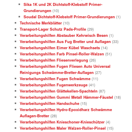
Sika 1K und 2K Dichtstoff-Klebstoff Primer-
Grundierungen
(10)
Soudal Dichtstoff-Klebstoff Primer-Grundierungen
(1)
Technische Merkblätter
(10)
Transport-Lager Schutz Pads-Profile
(29)
Verarbeitungshilfen Abstauber Kehrwisch Besen
(1)
Verarbeitungshilfen Aus Fug Bretter und Auflagen
(33)
Verarbeitungshilfen Eimer Kübel Waschsets
(14)
Verarbeitungshilfen Farb Pinsel-Roller-Walzen
(51)
Verarbeitungshilfen Fliesenverlegung
(26)
Verarbeitungshilfen Fugen Fliesen Auto Universal
Reinigungs Schwämme-Bretter-Auflagen
(27)
Verarbeitungshilfen Fugen Schwämme
(11)
Verarbeitungshilfen Fugenwerkzeuge
(41)
Verarbeitungshilfen Glättekellen-Spachteln
(87)
Verarbeitungshilfen Gummi Metall Hämmer-Fäustel
(18)
Verarbeitungshilfen Handschuhe
(15)
Verarbeitungshilfen Hydro-Epoxidharz Schwämme
Auflagen-Bretter
(28)
Verarbeitungshilfen Knieschoner-Knieschützer
(4)
Verarbeitungshilfen Maler Walzen-Roller-Pinsel
(15)