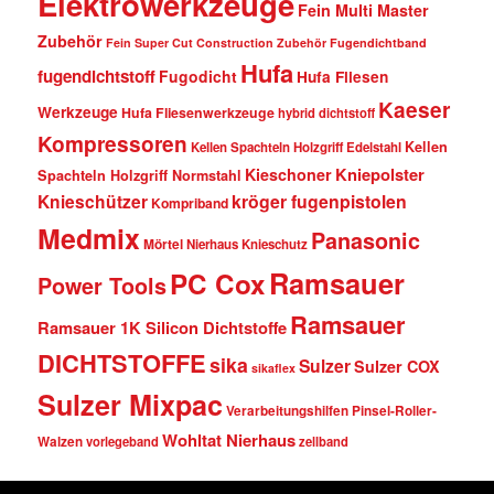
Elektrowerkzeuge
Fein Multi Master
Zubehör
Fein Super Cut Construction Zubehör
Fugendichtband
Hufa
fugendichtstoff
Fugodicht
Hufa Fliesen
Kaeser
Werkzeuge
Hufa Fliesenwerkzeuge
hybrid dichtstoff
Kompressoren
Kellen
Kellen Spachteln Holzgriff Edelstahl
Kniepolster
Kieschoner
Spachteln Holzgriff Normstahl
kröger fugenpistolen
Knieschützer
Kompriband
Medmix
Panasonic
Mörtel
Nierhaus Knieschutz
Ramsauer
PC Cox
Power Tools
Ramsauer
Ramsauer 1K Silicon Dichtstoffe
DICHTSTOFFE
sika
Sulzer
Sulzer COX
sikaflex
Sulzer Mixpac
Verarbeitungshilfen Pinsel-Roller-
Wohltat Nierhaus
Walzen
vorlegeband
zellband