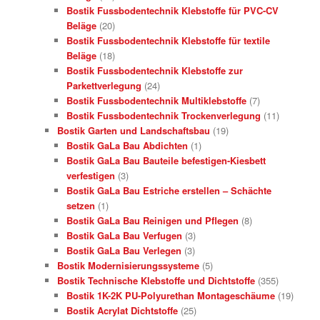
Bostik Fussbodentechnik Klebstoffe für PVC-CV
Beläge
(20)
Bostik Fussbodentechnik Klebstoffe für textile
Beläge
(18)
Bostik Fussbodentechnik Klebstoffe zur
Parkettverlegung
(24)
Bostik Fussbodentechnik Multiklebstoffe
(7)
Bostik Fussbodentechnik Trockenverlegung
(11)
Bostik Garten und Landschaftsbau
(19)
Bostik GaLa Bau Abdichten
(1)
Bostik GaLa Bau Bauteile befestigen-Kiesbett
verfestigen
(3)
Bostik GaLa Bau Estriche erstellen – Schächte
setzen
(1)
Bostik GaLa Bau Reinigen und Pflegen
(8)
Bostik GaLa Bau Verfugen
(3)
Bostik GaLa Bau Verlegen
(3)
Bostik Modernisierungssysteme
(5)
Bostik Technische Klebstoffe und Dichtstoffe
(355)
Bostik 1K-2K PU-Polyurethan Montageschäume
(19)
Bostik Acrylat Dichtstoffe
(25)