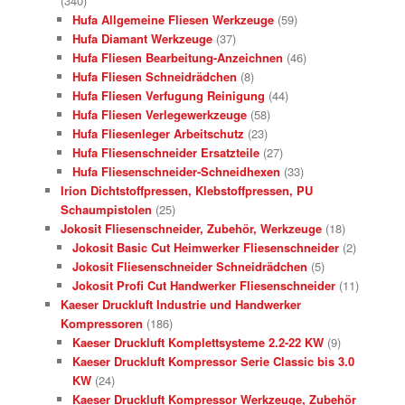
(340)
Hufa Allgemeine Fliesen Werkzeuge
(59)
Hufa Diamant Werkzeuge
(37)
Hufa Fliesen Bearbeitung-Anzeichnen
(46)
Hufa Fliesen Schneidrädchen
(8)
Hufa Fliesen Verfugung Reinigung
(44)
Hufa Fliesen Verlegewerkzeuge
(58)
Hufa Fliesenleger Arbeitschutz
(23)
Hufa Fliesenschneider Ersatzteile
(27)
Hufa Fliesenschneider-Schneidhexen
(33)
Irion Dichtstoffpressen, Klebstoffpressen, PU
Schaumpistolen
(25)
Jokosit Fliesenschneider, Zubehör, Werkzeuge
(18)
Jokosit Basic Cut Heimwerker Fliesenschneider
(2)
Jokosit Fliesenschneider Schneidrädchen
(5)
Jokosit Profi Cut Handwerker Fliesenschneider
(11)
Kaeser Druckluft Industrie und Handwerker
Kompressoren
(186)
Kaeser Druckluft Komplettsysteme 2.2-22 KW
(9)
Kaeser Druckluft Kompressor Serie Classic bis 3.0
KW
(24)
Kaeser Druckluft Kompressor Werkzeuge, Zubehör