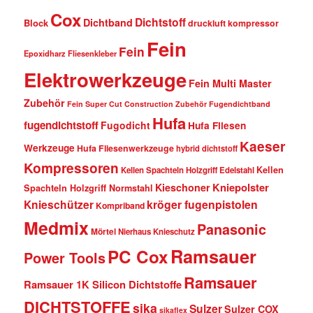
Cox
Dichtstoff
Dichtband
Block
druckluft kompressor
Fein
Fein
Epoxidharz Fliesenkleber
Elektrowerkzeuge
Fein Multi Master
Zubehör
Fein Super Cut Construction Zubehör
Fugendichtband
Hufa
fugendichtstoff
Fugodicht
Hufa Fliesen
Kaeser
Werkzeuge
Hufa Fliesenwerkzeuge
hybrid dichtstoff
Kompressoren
Kellen
Kellen Spachteln Holzgriff Edelstahl
Kniepolster
Kieschoner
Spachteln Holzgriff Normstahl
kröger fugenpistolen
Knieschützer
Kompriband
Medmix
Panasonic
Mörtel
Nierhaus Knieschutz
Ramsauer
PC Cox
Power Tools
Ramsauer
Ramsauer 1K Silicon Dichtstoffe
DICHTSTOFFE
sika
Sulzer
Sulzer COX
sikaflex