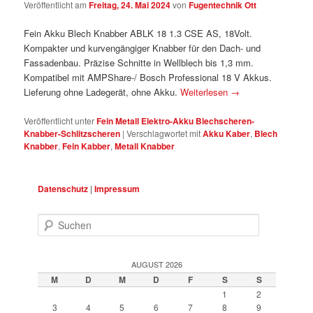
Veröffentlicht am
Freitag, 24. Mai 2024
von
Fugentechnik Ott
Fein Akku Blech Knabber ABLK 18 1.3 CSE AS, 18Volt.
Kompakter und kurvengängiger Knabber für den Dach- und
Fassadenbau. Präzise Schnitte in Wellblech bis 1,3 mm.
Kompatibel mit AMPShare-/ Bosch Professional 18 V Akkus.
Lieferung ohne Ladegerät, ohne Akku.
Weiterlesen
→
Veröffentlicht unter
Fein Metall Elektro-Akku Blechscheren-
Knabber-Schlitzscheren
|
Verschlagwortet mit
Akku Kaber
,
Blech
Knabber
,
Fein Kabber
,
Metall Knabber
Datenschutz
|
Impressum
Suchen
AUGUST 2026
M
D
M
D
F
S
S
1
2
3
4
5
6
7
8
9