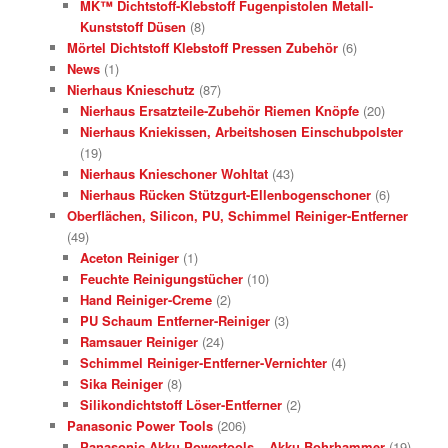
MK™ Dichtstoff-Klebstoff Fugenpistolen Metall-
Kunststoff Düsen
(8)
Mörtel Dichtstoff Klebstoff Pressen Zubehör
(6)
News
(1)
Nierhaus Knieschutz
(87)
Nierhaus Ersatzteile-Zubehör Riemen Knöpfe
(20)
Nierhaus Kniekissen, Arbeitshosen Einschubpolster
(19)
Nierhaus Knieschoner Wohltat
(43)
Nierhaus Rücken Stützgurt-Ellenbogenschoner
(6)
Oberflächen, Silicon, PU, Schimmel Reiniger-Entferner
(49)
Aceton Reiniger
(1)
Feuchte Reinigungstücher
(10)
Hand Reiniger-Creme
(2)
PU Schaum Entferner-Reiniger
(3)
Ramsauer Reiniger
(24)
Schimmel Reiniger-Entferner-Vernichter
(4)
Sika Reiniger
(8)
Silikondichtstoff Löser-Entferner
(2)
Panasonic Power Tools
(206)
Panasonic Akku Powertools – Akku Bohrhammer
(19)