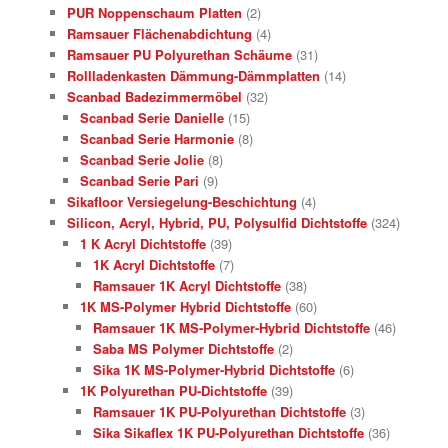
PUR Noppenschaum Platten
(2)
Ramsauer Flächenabdichtung
(4)
Ramsauer PU Polyurethan Schäume
(31)
Rollladenkasten Dämmung-Dämmplatten
(14)
Scanbad Badezimmermöbel
(32)
Scanbad Serie Danielle
(15)
Scanbad Serie Harmonie
(8)
Scanbad Serie Jolie
(8)
Scanbad Serie Pari
(9)
Sikafloor Versiegelung-Beschichtung
(4)
Silicon, Acryl, Hybrid, PU, Polysulfid Dichtstoffe
(324)
1 K Acryl Dichtstoffe
(39)
1K Acryl Dichtstoffe
(7)
Ramsauer 1K Acryl Dichtstoffe
(38)
1K MS-Polymer Hybrid Dichtstoffe
(60)
Ramsauer 1K MS-Polymer-Hybrid Dichtstoffe
(46)
Saba MS Polymer Dichtstoffe
(2)
Sika 1K MS-Polymer-Hybrid Dichtstoffe
(6)
1K Polyurethan PU-Dichtstoffe
(39)
Ramsauer 1K PU-Polyurethan Dichtstoffe
(3)
Sika Sikaflex 1K PU-Polyurethan Dichtstoffe
(36)