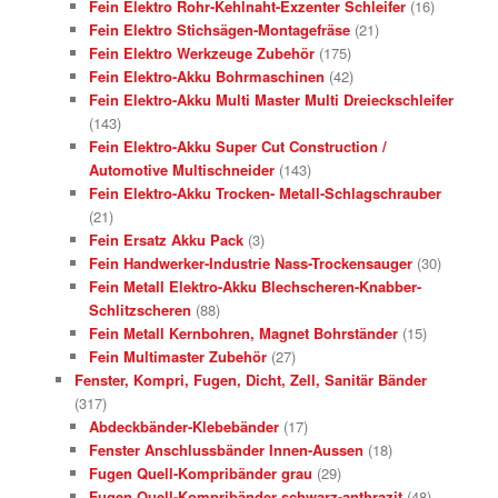
Fein Elektro Rohr-Kehlnaht-Exzenter Schleifer
(16)
Fein Elektro Stichsägen-Montagefräse
(21)
Fein Elektro Werkzeuge Zubehör
(175)
Fein Elektro-Akku Bohrmaschinen
(42)
Fein Elektro-Akku Multi Master Multi Dreieckschleifer
(143)
Fein Elektro-Akku Super Cut Construction /
Automotive Multischneider
(143)
Fein Elektro-Akku Trocken- Metall-Schlagschrauber
(21)
Fein Ersatz Akku Pack
(3)
Fein Handwerker-Industrie Nass-Trockensauger
(30)
Fein Metall Elektro-Akku Blechscheren-Knabber-
Schlitzscheren
(88)
Fein Metall Kernbohren, Magnet Bohrständer
(15)
Fein Multimaster Zubehör
(27)
Fenster, Kompri, Fugen, Dicht, Zell, Sanitär Bänder
(317)
Abdeckbänder-Klebebänder
(17)
Fenster Anschlussbänder Innen-Aussen
(18)
Fugen Quell-Kompribänder grau
(29)
Fugen Quell-Kompribänder schwarz-anthrazit
(48)