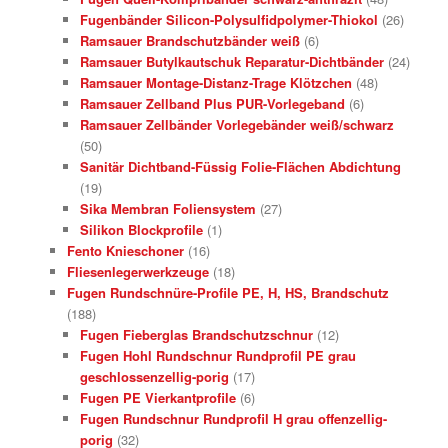
Fugenbänder Silicon-Polysulfidpolymer-Thiokol
(26)
Ramsauer Brandschutzbänder weiß
(6)
Ramsauer Butylkautschuk Reparatur-Dichtbänder
(24)
Ramsauer Montage-Distanz-Trage Klötzchen
(48)
Ramsauer Zellband Plus PUR-Vorlegeband
(6)
Ramsauer Zellbänder Vorlegebänder weiß/schwarz
(50)
Sanitär Dichtband-Füssig Folie-Flächen Abdichtung
(19)
Sika Membran Foliensystem
(27)
Silikon Blockprofile
(1)
Fento Knieschoner
(16)
Fliesenlegerwerkzeuge
(18)
Fugen Rundschnüre-Profile PE, H, HS, Brandschutz
(188)
Fugen Fieberglas Brandschutzschnur
(12)
Fugen Hohl Rundschnur Rundprofil PE grau
geschlossenzellig-porig
(17)
Fugen PE Vierkantprofile
(6)
Fugen Rundschnur Rundprofil H grau offenzellig-
porig
(32)