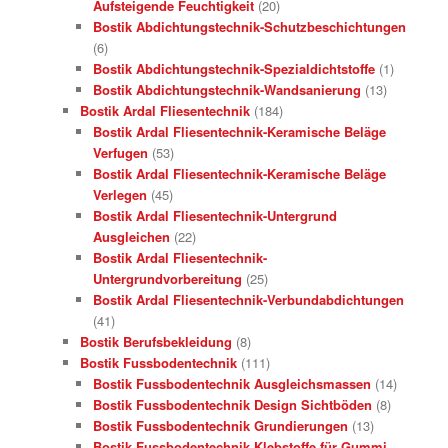
Aufsteigende Feuchtigkeit
(20)
Bostik Abdichtungstechnik-Schutzbeschichtungen
(6)
Bostik Abdichtungstechnik-Spezialdichtstoffe
(1)
Bostik Abdichtungstechnik-Wandsanierung
(13)
Bostik Ardal Fliesentechnik
(184)
Bostik Ardal Fliesentechnik-Keramische Beläge
Verfugen
(53)
Bostik Ardal Fliesentechnik-Keramische Beläge
Verlegen
(45)
Bostik Ardal Fliesentechnik-Untergrund
Ausgleichen
(22)
Bostik Ardal Fliesentechnik-
Untergrundvorbereitung
(25)
Bostik Ardal Fliesentechnik-Verbundabdichtungen
(41)
Bostik Berufsbekleidung
(8)
Bostik Fussbodentechnik
(111)
Bostik Fussbodentechnik Ausgleichsmassen
(14)
Bostik Fussbodentechnik Design Sichtböden
(8)
Bostik Fussbodentechnik Grundierungen
(13)
Bostik Fussbodentechnik Klebstoffe für Gummi