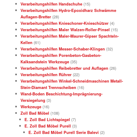
Verarbeitungshilfen Handschuhe
(15)
Verarbeitungshilfen Hydro-Epoxidharz Schwämme
Auflagen-Bretter
(28)
Verarbeitungshilfen Knieschoner-Knieschützer
(4)
Verarbeitungshilfen Maler Walzen-Roller-Pinsel
(15)
Verarbeitungshilfen Maler-Maurer-Gipser Spachteln-
Kellen
(61)
Verarbeitungshilfen Messer-Schaber-Klingen
(32)
Verarbeitungshilfen Porenbeton-Gasbeton-
Kalksandstein Werkzeuge
(35)
Verarbeitungshilfen Reibebretter und Auflagen
(26)
Verarbeitungshilfen Rührer
(22)
Verarbeitungshilfen Winkel-Schneidmaschinen Metall-
Stein-Diamant Trennscheiben
(16)
Wand-Boden Beschichtung-Imprägnierung-
Versiegelung
(3)
Werkzeuge
(16)
Zoll Bad Möbel
(108)
E. Zoll Bad Lichtspiegel
(7)
E. Zoll Bad Möbel Purell
(3)
E. Zoll Bad Möbel Purell Serie Balevi
(2)