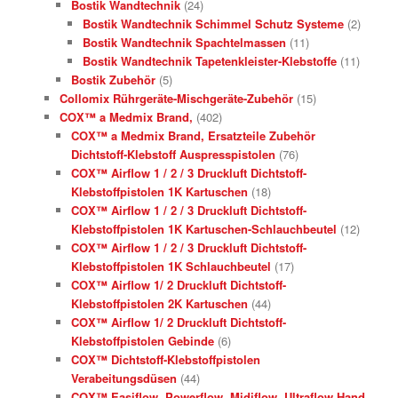
Bostik Wandtechnik
(24)
Bostik Wandtechnik Schimmel Schutz Systeme
(2)
Bostik Wandtechnik Spachtelmassen
(11)
Bostik Wandtechnik Tapetenkleister-Klebstoffe
(11)
Bostik Zubehör
(5)
Collomix Rührgeräte-Mischgeräte-Zubehör
(15)
COX™ a Medmix Brand,
(402)
COX™ a Medmix Brand, Ersatzteile Zubehör
Dichtstoff-Klebstoff Auspresspistolen
(76)
COX™ Airflow 1 / 2 / 3 Druckluft Dichtstoff-
Klebstoffpistolen 1K Kartuschen
(18)
COX™ Airflow 1 / 2 / 3 Druckluft Dichtstoff-
Klebstoffpistolen 1K Kartuschen-Schlauchbeutel
(12)
COX™ Airflow 1 / 2 / 3 Druckluft Dichtstoff-
Klebstoffpistolen 1K Schlauchbeutel
(17)
COX™ Airflow 1/ 2 Druckluft Dichtstoff-
Klebstoffpistolen 2K Kartuschen
(44)
COX™ Airflow 1/ 2 Druckluft Dichtstoff-
Klebstoffpistolen Gebinde
(6)
COX™ Dichtstoff-Klebstoffpistolen
Verabeitungsdüsen
(44)
COX™ Easiflow, Powerflow, Midiflow, Ultraflow Hand