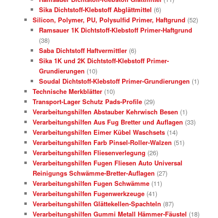
Sika Dichtstoff-Klebstoff Abglättmittel
(6)
Silicon, Polymer, PU, Polysulfid Primer, Haftgrund
(52)
Ramsauer 1K Dichtstoff-Klebstoff Primer-Haftgrund
(38)
Saba Dichtstoff Haftvermittler
(6)
Sika 1K und 2K Dichtstoff-Klebstoff Primer-
Grundierungen
(10)
Soudal Dichtstoff-Klebstoff Primer-Grundierungen
(1)
Technische Merkblätter
(10)
Transport-Lager Schutz Pads-Profile
(29)
Verarbeitungshilfen Abstauber Kehrwisch Besen
(1)
Verarbeitungshilfen Aus Fug Bretter und Auflagen
(33)
Verarbeitungshilfen Eimer Kübel Waschsets
(14)
Verarbeitungshilfen Farb Pinsel-Roller-Walzen
(51)
Verarbeitungshilfen Fliesenverlegung
(26)
Verarbeitungshilfen Fugen Fliesen Auto Universal
Reinigungs Schwämme-Bretter-Auflagen
(27)
Verarbeitungshilfen Fugen Schwämme
(11)
Verarbeitungshilfen Fugenwerkzeuge
(41)
Verarbeitungshilfen Glättekellen-Spachteln
(87)
Verarbeitungshilfen Gummi Metall Hämmer-Fäustel
(18)