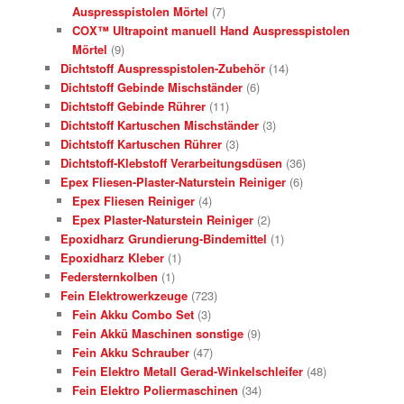
Auspresspistolen Mörtel
(7)
COX™ Ultrapoint manuell Hand Auspresspistolen
Mörtel
(9)
Dichtstoff Auspresspistolen-Zubehör
(14)
Dichtstoff Gebinde Mischständer
(6)
Dichtstoff Gebinde Rührer
(11)
Dichtstoff Kartuschen Mischständer
(3)
Dichtstoff Kartuschen Rührer
(3)
Dichtstoff-Klebstoff Verarbeitungsdüsen
(36)
Epex Fliesen-Plaster-Naturstein Reiniger
(6)
Epex Fliesen Reiniger
(4)
Epex Plaster-Naturstein Reiniger
(2)
Epoxidharz Grundierung-Bindemittel
(1)
Epoxidharz Kleber
(1)
Federsternkolben
(1)
Fein Elektrowerkzeuge
(723)
Fein Akku Combo Set
(3)
Fein Akkü Maschinen sonstige
(9)
Fein Akku Schrauber
(47)
Fein Elektro Metall Gerad-Winkelschleifer
(48)
Fein Elektro Poliermaschinen
(34)