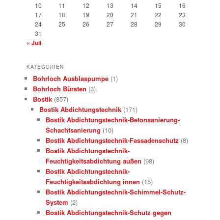
10
11
12
13
14
15
16
17
18
19
20
21
22
23
24
25
26
27
28
29
30
31
« Juli
KATEGORIEN
Bohrloch Ausblaspumpe
(1)
Bohrloch Bürsten
(3)
Bostik
(857)
Bostik Abdichtungstechnik
(171)
Bostik Abdichtungstechnik-Betonsanierung-
Schachtsanierung
(10)
Bostik Abdichtungstechnik-Fassadenschutz
(8)
Bostik Abdichtungstechnik-
Feuchtigkeitsabdichtung außen
(98)
Bostik Abdichtungstechnik-
Feuchtigkeitsabdichtung innen
(15)
Bostik Abdichtungstechnik-Schimmel-Schutz-
System
(2)
Bostik Abdichtungstechnik-Schutz gegen