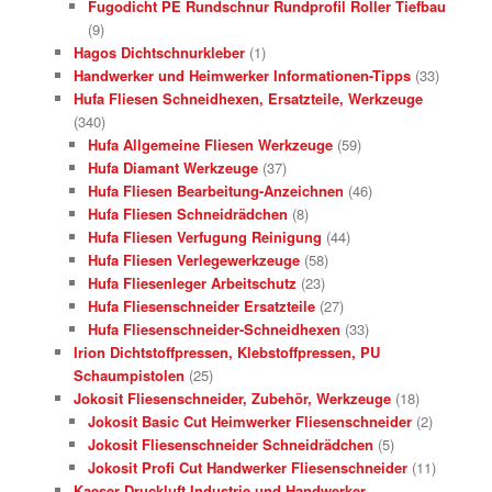
Fugodicht PE Rundschnur Rundprofil Roller Tiefbau
(9)
Hagos Dichtschnurkleber
(1)
Handwerker und Heimwerker Informationen-Tipps
(33)
Hufa Fliesen Schneidhexen, Ersatzteile, Werkzeuge
(340)
Hufa Allgemeine Fliesen Werkzeuge
(59)
Hufa Diamant Werkzeuge
(37)
Hufa Fliesen Bearbeitung-Anzeichnen
(46)
Hufa Fliesen Schneidrädchen
(8)
Hufa Fliesen Verfugung Reinigung
(44)
Hufa Fliesen Verlegewerkzeuge
(58)
Hufa Fliesenleger Arbeitschutz
(23)
Hufa Fliesenschneider Ersatzteile
(27)
Hufa Fliesenschneider-Schneidhexen
(33)
Irion Dichtstoffpressen, Klebstoffpressen, PU
Schaumpistolen
(25)
Jokosit Fliesenschneider, Zubehör, Werkzeuge
(18)
Jokosit Basic Cut Heimwerker Fliesenschneider
(2)
Jokosit Fliesenschneider Schneidrädchen
(5)
Jokosit Profi Cut Handwerker Fliesenschneider
(11)
Kaeser Druckluft Industrie und Handwerker