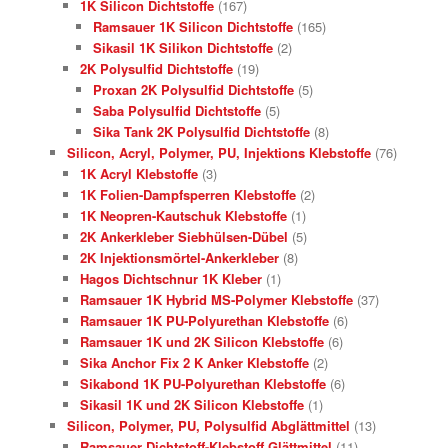
1K Silicon Dichtstoffe
(167)
Ramsauer 1K Silicon Dichtstoffe
(165)
Sikasil 1K Silikon Dichtstoffe
(2)
2K Polysulfid Dichtstoffe
(19)
Proxan 2K Polysulfid Dichtstoffe
(5)
Saba Polysulfid Dichtstoffe
(5)
Sika Tank 2K Polysulfid Dichtstoffe
(8)
Silicon, Acryl, Polymer, PU, Injektions Klebstoffe
(76)
1K Acryl Klebstoffe
(3)
1K Folien-Dampfsperren Klebstoffe
(2)
1K Neopren-Kautschuk Klebstoffe
(1)
2K Ankerkleber Siebhülsen-Dübel
(5)
2K Injektionsmörtel-Ankerkleber
(8)
Hagos Dichtschnur 1K Kleber
(1)
Ramsauer 1K Hybrid MS-Polymer Klebstoffe
(37)
Ramsauer 1K PU-Polyurethan Klebstoffe
(6)
Ramsauer 1K und 2K Silicon Klebstoffe
(6)
Sika Anchor Fix 2 K Anker Klebstoffe
(2)
Sikabond 1K PU-Polyurethan Klebstoffe
(6)
Sikasil 1K und 2K Silicon Klebstoffe
(1)
Silicon, Polymer, PU, Polysulfid Abglättmittel
(13)
Ramsauer Dichtstoff-Klebstoff Glättmittel
(11)