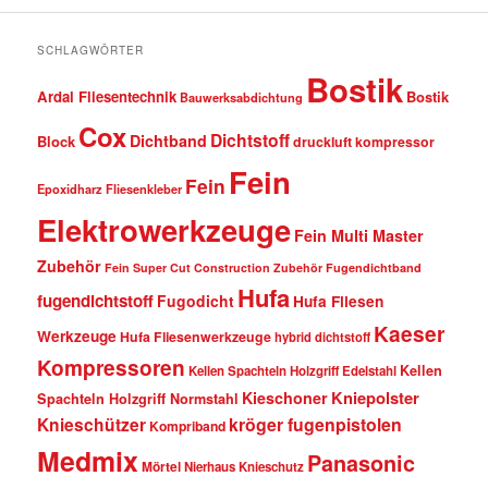
SCHLAGWÖRTER
Bostik
Ardal Fliesentechnik
Bostik
Bauwerksabdichtung
Cox
Dichtstoff
Dichtband
Block
druckluft kompressor
Fein
Fein
Epoxidharz Fliesenkleber
Elektrowerkzeuge
Fein Multi Master
Zubehör
Fein Super Cut Construction Zubehör
Fugendichtband
Hufa
fugendichtstoff
Fugodicht
Hufa Fliesen
Kaeser
Werkzeuge
Hufa Fliesenwerkzeuge
hybrid dichtstoff
Kompressoren
Kellen
Kellen Spachteln Holzgriff Edelstahl
Kniepolster
Kieschoner
Spachteln Holzgriff Normstahl
kröger fugenpistolen
Knieschützer
Kompriband
Medmix
Panasonic
Mörtel
Nierhaus Knieschutz