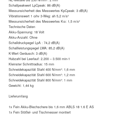
Schallpeakwert LpCpeak: 86 dB(A)
Messunsicherheit des Messwertes KpCpeak: 3 dB(A)
Vibrationswert 1 αhv 3-Weg: ah 5,2 m/s²
Messunsicherheit des Messwertes Kα: 1,5 m/s²
Technische Daten
Akku-Spannung: 18 Volt
Akku-Anzahl: Ohne
Schalldruckpegel LpA : 74,2 dB(A)
Schallleistungspegel LWA: 85,2 dB(A)
K-Wert Geräusch: 3 dB(A)
Hubzahl bei Leerlauf: 2.200 – 3.500 min-1
Kleinster Schnittradius: 15 mm
Schneidekapazität Stahl 400 N/mm²: 1,6 mm
Schneidekapazität Stahl 600 N/mm²: 1,2 mm
Schneidekapazität Stahl 800 N/mm²: 1 mm
Gewicht: 1,44 kg
Lieferumfang
1x Fein Akku-Blechschere bis 1,6 mm ABLS 18 1.6 E AS
1x Fein Stößel- und Tischmesser montiert